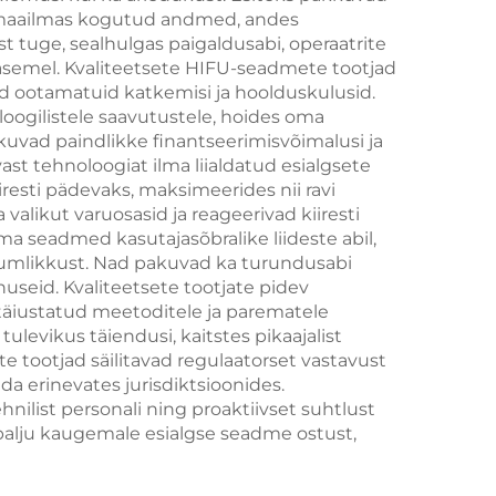
aalmaailmas kogutud andmed, andes
giat,
nahas tõmbumise ja
t tuge, sealhulgas paigaldusabi, operaatrite
ja
pingutamise ning
asemel. Kvaliteetsete HIFU-seadmete tootjad
d ootamatuid katkemisi ja hoolduskulusid.
st
näo raadiosagedusel
oogilistele saavutustele, hoides oma
põhineva
kuvad paindlikke finantseerimisvõimalusi ja
t tehnoloogiat ilma liialdatud esialgsete
kaalakaotuse ja keha
resti pädevaks, maksimeerides nii ravi
õhukese tegemisega
 valikut varuosasid ja reageerivad kiiresti
a seadmed kasutajasõbralike liideste abil,
sumlikkust. Nad pakuvad ka turundusabi
nuseid. Kvaliteetsete tootjate pidev
täiustatud meetoditele ja parematele
evikus täiendusi, kaitstes pikaajalist
 tootjad säilitavad regulaatorset vastavust
a erinevates jurisdiktsioonides.
nilist personali ning proaktiivset suhtlust
palju kaugemale esialgse seadme ostust,