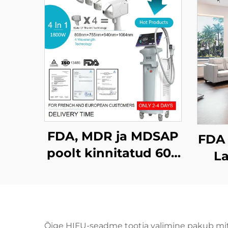
FDA, MDR ja MDSAP
FDA 
poolt kinnitatud 600
La
W, 1200 W, 1800 W ja
ra
3000 W võimsusega
sell
4-in-1 diodlasermasin
(
juukse
k
Õige HIFU-seadme tootja valimine pakub mitme