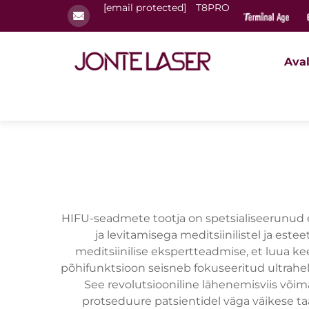
[email protected]
T8PRO
Ava
HIFU-seadmete tootja on spetsialiseerunud e
ja levitamisega meditsiinilistel ja es
meditsiinilise ekspertteadmise, et luua k
põhifunktsioon seisneb fokuseeritud ultrahel
See revolutsiooniline lähenemisviis või
protseduure patsientidel väga väikese 