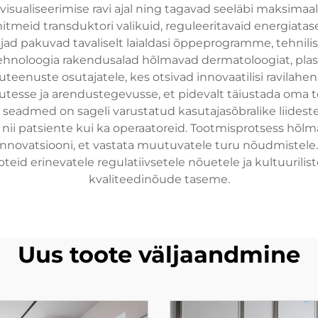
 visualiseerimise ravi ajal ning tagavad seeläbi maksima
eid transduktori valikuid, reguleeritavaid energiata
d pakuvad tavaliselt laialdasi õppeprogramme, tehnilis
oloogia rakendusalad hõlmavad dermatoloogiat, plastili
oiuteenuste osutajatele, kes otsivad innovaatilisi ravila
esse ja arendustegevusse, et pidevalt täiustada oma teh
 seadmed on sageli varustatud kasutajasõbralike liidest
i patsiente kui ka operaatoreid. Tootmisprotsess hõlm
t innovatsiooni, et vastata muutuvatele turu nõudmistel
id erinevatele regulatiivsetele nõuetele ja kultuuriliste
kvaliteedinõude taseme.
Uus toote väljaandmine