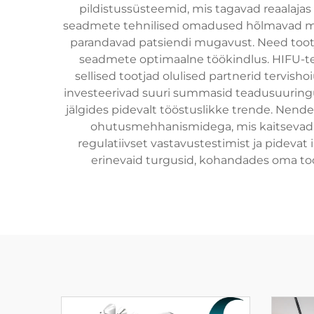
pildistussüsteemid, mis tagavad reaalajas
seadmete tehnilised omadused hõlmavad mitm
parandavad patsiendi mugavust. Need tootja
seadmete optimaalne töökindlus. HIFU-tehn
sellised tootjad olulised partnerid tervish
investeerivad suuri summasid teadusuuringut
jälgides pidevalt tööstuslikke trende. Nende
ohutusmehhanismidega, mis kaitsevad ni
regulatiivset vastavustestimist ja pideva
erinevaid turgusid, kohandades oma toote