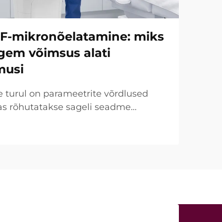
RF-mikronõelatamine: miks
gem võimsus alati
musi
e turul on parameetrite võrdlused
as rõhutatakse sageli seadme
a müügipunktina. Kliiniliselt
elikkus päris teine. Paljude
a nii nimetatud „võimsus...