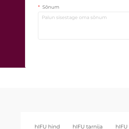
Sõnum
hIFU hind
hIFU tarnija
hIFU 