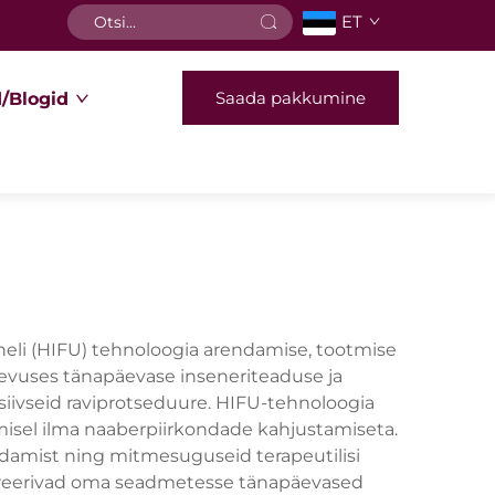
ET
Saada pakkumine
/Blogid
heli (HIFU) tehnoloogia arendamise, tootmise
egevuses tänapäevase inseneriteaduse ja
siivseid raviprotseduure. HIFU-tehnoloogia
amisel ilma naaberpiirkondade kahjustamiseta.
ndamist ning mitmesuguseid terapeutilisi
egreerivad oma seadmetesse tänapäevased