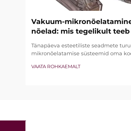
Vakuum-mikronõelatamine j
nõelad: mis tegelikult teeb
Tänapäeva esteetiliste seadmete turu
mikronõelatamise süsteemid oma koo
vakuumtehnoloogiat ja isoleeritud nõ
VAATA ROHKAEMALT
ei ole siiski lihtsalt see, kas need fun
vaid kuidas nad kliinilise ravi ajal täps