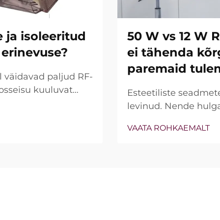
a isoleeritud
50 W vs 12 W 
 erinevuse?
ei tähenda kõr
paremaid tule
l väidavad paljud RF-
sseisu kuuluvat
Esteetiliste seadmet
elu. Tegelik küsimus
levinud. Nende hulg
ktsioonid olemas on,
võimsust (W) olulisen
VAATA ROHKAEMALT
elt töötavad...
vaadeldes on aga teg
juhtudesse ei tähend