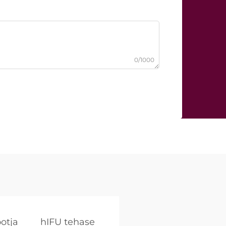
0/1000
otja
hIFU tehase