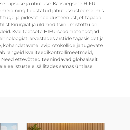
alse täpsuse ja ohutuse. Kaasaegsete HIFU-
semeid ning täiustatud jahutussüsteeme, mis
t tuge ja pidevat hooldusteenust, et tagada
st kirurgiat ja üldmeditsiini, mistõttu on
hendeid. Kvaliteetsete HIFU-seadmete tootjad
noloogiat, arvestades arstide tagasisidet ja
e, kohandatavate raviprotokollide ja tugevate
ab rangeid kvaliteedikontrollimeetmeid,
e. Need ettevõtted teenindavad globaalselt
le eelistustele, säilitades samas ühtlase