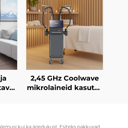
ja
2,45 GHz Coolwave
tavat
mikrolaineid kasutav
õhuke keha
sin,
kujundamise seade
60-
tselluliidi
vähendamiseks,
tulemusi kui ka äriedukust. Esiteks pakkuvad