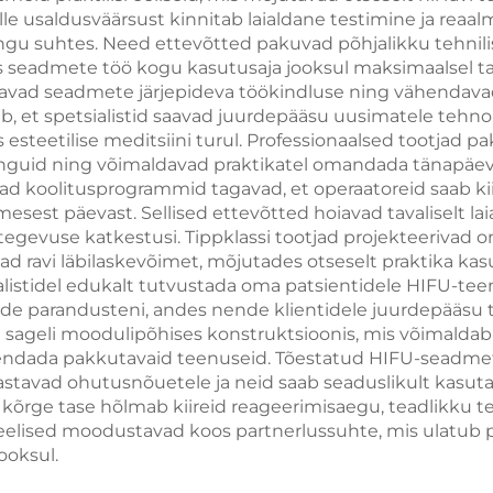
ille usaldusväärsust kinnitab laialdane testimine ja re
kestamise masin
jahutustehnoloo
ngu suhtes. Need ettevõtted pakuvad põhjalikku tehnilis
cryoterapiat 
es seadmete töö kogu kasutusaja jooksul maksimaalsel t
gavad seadmete järjepideva töökindluse ning vähendava
kaalulangetu
 et spetsialistid saavad juurdepääsu uusimatele tehnol
steetilise meditsiini turul. Professionaalsed tootjad pa
nguid ning võimaldavad praktikatel omandada tänapäevas
d koolitusprogrammid tagavad, et operaatoreid saab kii
esest päevast. Sellised ettevõtted hoiavad tavaliselt laia
gevuse katkestusi. Tippklassi tootjad projekteerivad om
d ravi läbilaskevõimet, mõjutades otseselt praktika ka
sialistidel edukalt tutvustada oma patsientidele HIFU-tee
ide parandusteni, andes nende klientidele juurdepääsu 
geli moodulipõhises konstruktsioonis, mis võimaldab tul
aiendada pakkutavaid teenuseid. Tõestatud HIFU-seadmete
tavad ohutusnõuetele ja neid saab seaduslikult kasutad
kõrge tase hõlmab kiireid reageerimisaegu, teadlikku teh
eelised moodustavad koos partnerlussuhte, mis ulatub 
ooksul.