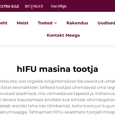
leht
Meist
Tooted
Rakendus
Uudised
Kontakt Meega
hIFU masina tootja
ttevõte, kes tegeleb kõrgintensiivse fokuseeritud ultra
teetilistel eesmärkidel. Sellised tootjad ühendavad oma t
eerukaid seadmeid, mis võimaldavad täpseid ja mitteinva
i lainete kasutamises kindlate koe kihtide sihtmärgist
maldab arstidel teha näo tõmbamist, keha kontuuri kuju
taastumisajaga. Tähtsamad HIFU-seadmete tootjad int