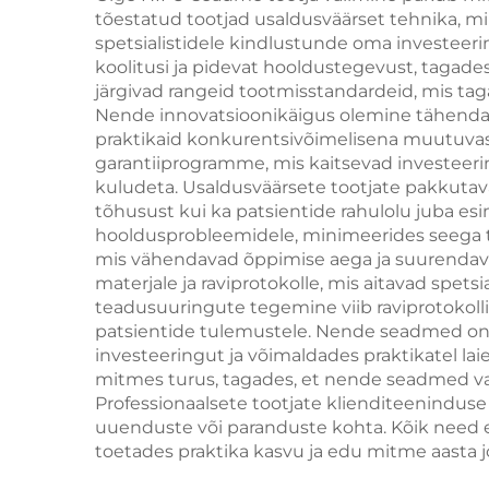
eemaldamiseks,
tõestatud tootjad usaldusväärset tehnika, m
õhu
spetsialistidele kindlustunde oma investeeri
millel on
koolitusi ja pidevat hooldustegevust, tagad
asendatavad kohtad
järgivad rangeid tootmisstandardeid, mis ta
Nende innovatsioonikäigus olemine tähendab,
ja lainepikkused 755
praktikaid konkurentsivõimelisena muutuvas e
nm, 808 nm, 940 nm
garantiiprogramme, mis kaitsevad investeeri
kuludeta. Usaldusväärsete tootjate pakkutava
ja 1064 nm
tõhusust kui ka patsientide rahulolu juba esim
hooldusprobleemidele, minimeerides seega te
mis vähendavad õppimise aega ja suurendava
materjale ja raviprotokolle, mis aitavad spet
teadusuuringute tegemine viib raviprotokoll
patsientide tulemustele. Nende seadmed on sa
investeeringut ja võimaldades praktikatel l
mitmes turus, tagades, et nende seadmed vas
Professionaalsete tootjate klienditeeninduse 
uuenduste või paranduste kohta. Kõik need 
toetades praktika kasvu ja edu mitme aasta j