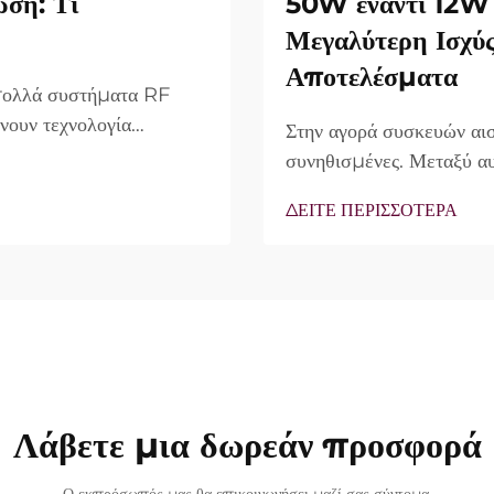
ωση: Τι
50W έναντι 12W 
Μεγαλύτερη Ισχύ
Αποτελέσματα
 πολλά συστήματα RF
νουν τεχνολογία
Στην αγορά συσκευών αισ
ο πραγματικό ερώτημα
συνηθισμένες. Μεταξύ αυ
υπάρχουν, αλλά πώς
συχνά ως κύριο πλεονέκ
ΔΕΙΤΕ ΠΕΡΙΣΣΟΤΕΡΑ
νικής θεραπείας...
άποψης, η πραγματικότητ
περιπτώσεις, η λεγόμενη 
Λάβετε μια δωρεάν προσφορά