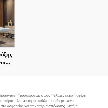
ψύξης
ια
ά τη
έιζερ,
ου,
υ
ροϊόντων, προσφέροντας στους πελάτες εκτενή οφέλη
ί το κύριο πλεονέκτημα, καθώς τα καθιερωμένα
νεχή,
πα ασφαλείας και τα κριτήρια απόδοσης. Αυτή η