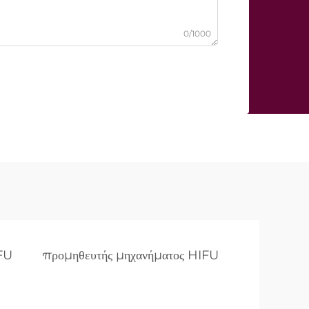
0/1000
IFU
προμηθευτής μηχανήματος HIFU