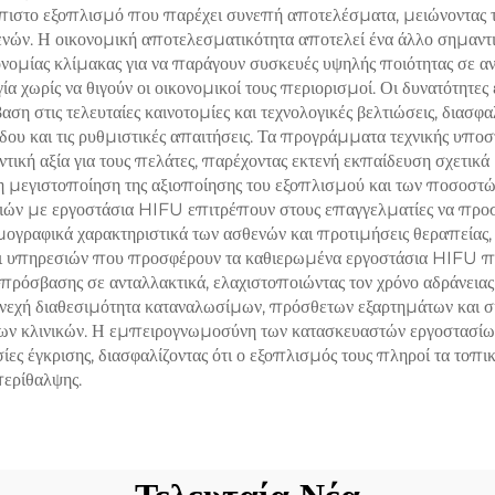
σθητική φροντίδα
μη επαφόμενη χρή
ιόπιστο εξοπλισμό που παρέχει συνεπή αποτελέσματα, μειώνοντας τ
ενών. Η οικονομική αποτελεσματικότητα αποτελεί ένα άλλο σημαντι
κλινικές
νομίας κλίμακας για να παράγουν συσκευές υψηλής ποιότητας σε αντ
 χωρίς να θιγούν οι οικονομικοί τους περιορισμοί. Οι δυνατότητες
στις τελευταίες καινοτομίες και τεχνολογικές βελτιώσεις, διασφα
δου και τις ρυθμιστικές απαιτήσεις. Τα προγράμματα τεχνικής υπο
ή αξία για τους πελάτες, παρέχοντας εκτενή εκπαίδευση σχετικά με
η μεγιστοποίηση της αξιοποίησης του εξοπλισμού και των ποσοστών
ν με εργοστάσια HIFU επιτρέπουν στους επαγγελματίες να προσ
μογραφικά χαρακτηριστικά των ασθενών και προτιμήσεις θεραπείας,
 και υπηρεσιών που προσφέρουν τα καθιερωμένα εργοστάσια HIFU 
πρόσβασης σε ανταλλακτικά, ελαχιστοποιώντας τον χρόνο αδράνειας
συνεχή διαθεσιμότητα καταναλωσίμων, πρόσθετων εξαρτημάτων και 
ία των κλινικών. Η εμπειρογνωμοσύνη των κατασκευαστών εργοστα
ες έγκρισης, διασφαλίζοντας ότι ο εξοπλισμός τους πληροί τα τοπικ
περίθαλψης.