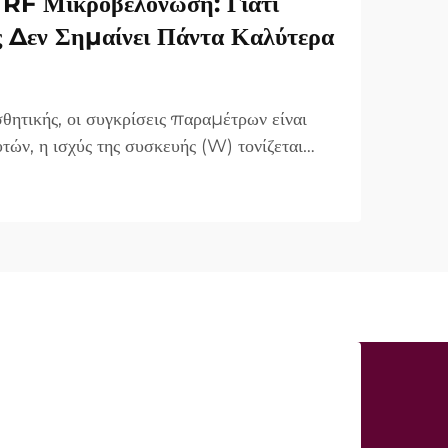
RF Μικροβελόνωση: Γιατί
ς Δεν Σημαίνει Πάντα Καλύτερα
θητικής, οι συγκρίσεις παραμέτρων είναι
τών, η ισχύς της συσκευής (W) τονίζεται
τημα πώλησης. Ωστόσο, από κλινικής
α είναι πολύ διαφορετική. Σε πολλές
«ισχύς...»