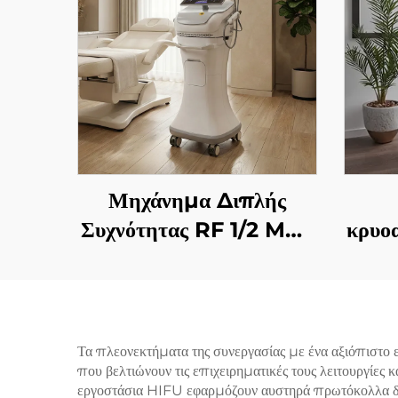
Μηχάνημα Διπλής
Συχνότητας RF 1/2 MHz
κρυο
με Χρυσές Μικροβελόνες
4 
για Αναζωογόνηση του
εναλ
Προσώπου
τεχν
και
Τα πλεονεκτήματα της συνεργασίας με ένα αξιόπιστο
που βελτιώνουν τις επιχειρηματικές τους λειτουργίες
με
εργοστάσια HIFU εφαρμόζουν αυστηρά πρωτόκολλα δοκ