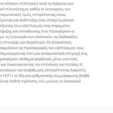
ση σε
ον κίνδυνο επιπλοκών κατά τη διάρκεια των
κό πλεονέκτημα, καθώς οι λειτουργίες των
αγωνιστικές τιμές, επιτρέποντας στους
 έρευνας και ανάπτυξης ενός επαγγελματικού
λίζοντας ότι ο εξοπλισμός τους παραμένει
στήριξης και εκπαίδευσης που προσφέρουν οι
 τη λειτουργία των συσκευών, τις διαδικασίες
 επιτυχίας των θεραπειών. Οι δυνατότητες
αρμόσουν τις προδιαγραφές του εξοπλισμού τους
 δημιουργώντας έτσι μια ανταγωνιστική υπεροχή στις
προσφέρουν αίσθημα ασφάλειας μέσω εκτενούς
 και προστατεύοντας την επένδυση του πελάτη. Η
συστατικών για αναβάθμιση, αποτρέποντας διακοπές
σίων HIFU σε θέματα ρυθμιστικής συμμόρφωσης βοηθά
ά και διεθνή πρότυπα, ενώ μειώνει το διοικητικό