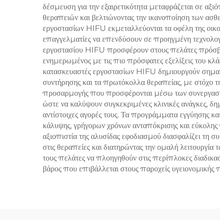
αι
δέσμευση για την εξαιρετικότητα μεταφράζεται σε αξ
θεραπειών και βελτιώνοντας την ικανοποίηση των ασθ
εργοστασίων HIFU εκμεταλλεύονται τα οφέλη της οικο
επαγγελματίες να επενδύσουν σε προηγμένη τεχνολογία
εργοστασίου HIFU προσφέρουν στους πελάτες πρόσβαση 
ενημερωμένος με τις πιο πρόσφατες εξελίξεις του κλά
κατασκευαστές εργοστασίων HIFU δημιουργούν σημαντικ
συντήρησης και τα πρωτόκολλα θεραπείας, με στόχο τ
προσαρμογής που προσφέρονται μέσω των συνεργασιώ
ώστε να καλύψουν συγκεκριμένες κλινικές ανάγκες, δη
αντίστοιχες αγορές τους. Τα προγράμματα εγγύησης
κάλυψης, γρήγορων χρόνων ανταπόκρισης και εύκολης 
αξιοπιστία της αλυσίδας εφοδιασμού διασφαλίζει τη 
στις θεραπείες και διατηρώντας την ομαλή λειτουργ
τους πελάτες να πλοηγηθούν στις περίπλοκες διαδικασί
βάρος που επιβάλλεται στους παροχείς υγειονομικής 