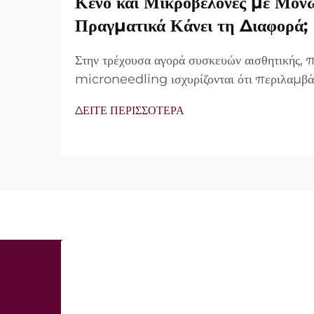
Κενό και Μικροβελόνες με Μόν
Πραγματικά Κάνει τη Διαφορά;
Στην τρέχουσα αγορά συσκευών αισθητικής,
microneedling ισχυρίζονται ότι περιλαμβά
vacuum και μονωμένες βελόνες. Ωστόσο, τ
ΔΕΙΤΕ ΠΕΡΙΣΣΟΤΕΡΑ
δεν είναι απλώς αν αυτά τα χαρακτηριστικά 
λειτουργούν ακριβώς κατά τη διάρκεια της κλι