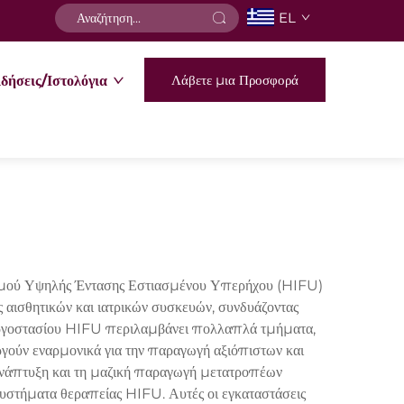
EL
Λάβετε μια Προσφορά
δήσεις/Ιστολόγια
ισμού Υψηλής Έντασης Εστιασμένου Υπερήχου (HIFU)
αισθητικών και ιατρικών συσκευών, συνδυάζοντας
 εργοστασίου HIFU περιλαμβάνει πολλαπλά τμήματα,
ργούν εναρμονικά για την παραγωγή αξιόπιστων και
ανάπτυξη και τη μαζική παραγωγή μετατροπέων
υστήματα θεραπείας HIFU. Αυτές οι εγκαταστάσεις