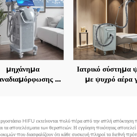
μηχάνημα
Ιατρικό σύστημα 
αναδιαμόρφωσης με
με ψυχρό αέρα γ
χειρολαβές και 8
εστιακή ψύξη κατ
λάξιμες κεφαλές, με
χρήση αισθητικών λ
ολογία ψύξης 360°
ανακούφιση πόν
 κρυοθεραπείας για
προστασία το
 εργοστάσιο HIFU εκτείνονται πολύ πέρα από την απλή απόκτηση π
 και τα αποτελέσματα των θεραπειών. Η εγγύηση ποιότητας αποτελε
ίωση βάρους και
επιδερμίδα και συ
ιμών που διασφαλίζουν ότι κάθε συσκευή πληροί τα διεθνή πρότυ