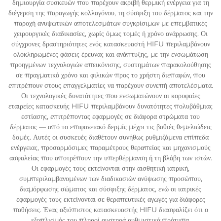
δημιουργία συσκευών που παρέχουν ακριβή θερμική ενέργεια για τη
διέγερση της παραγωγής κολλαγόνου, τη σύσφιξη του δέρματος και την
παροχή ανυψωτικών αποτελεσμάτων συγκρίσιμων με επεμβατικές
χειρουργικές διαδικασίες, χωρίς όμως τομές ή χρόνο ανάρρωσης. Οι
σύγχρονες δραστηριότητες ενός κατασκευαστή HIFU περιλαμβάνουν
ολοκληρωμένες φάσεις έρευνας και ανάπτυξης, με την ενσωμάτωση
προηγμένων τεχνολογιών απεικόνισης, συστημάτων παρακολούθησης
σε πραγματικό χρόνο και φιλικών προς το χρήστη διεπαφών, που
επιτρέπουν στους επαγγελματίες να παρέχουν συνεπή αποτελέσματα.
Οι τεχνολογικές δυνατότητες που ενσωματώνουν οι κορυφαίες
εταιρείες κατασκευής HIFU περιλαμβάνουν δυνατότητες πολυβάθμιας
εστίασης, επιτρέποντας εφαρμογές σε διάφορα στρώματα του
δέρματος — από το επιφανειακό δερμίς μέχρι τις βαθιές θεμελιώδεις
δομές. Αυτές οι συσκευές διαθέτουν συνήθως ρυθμιζόμενα επίπεδα
ενέργειας, προσαρμόσιμες παραμέτρους θεραπείας και μηχανισμούς
ασφαλείας που αποτρέπουν την υπερθέρμανση ή τη βλάβη των ιστών.
Οι εφαρμογές τους εκτείνονται στην αισθητική ιατρική,
συμπεριλαμβανομένων των διαδικασιών ανύψωσης προσώπου,
διαμόρφωσης σώματος και σύσφιξης δέρματος, ενώ οι ιατρικές
εφαρμογές τους εκτείνονται σε θεραπευτικές αγωγές για διάφορες
παθήσεις. Ένας αξιόπιστος κατασκευαστής HIFU διασφαλίζει ότι ο
εξοπλισμός του πληροί αυστηρά ρυθμιστικά πρότυπα,