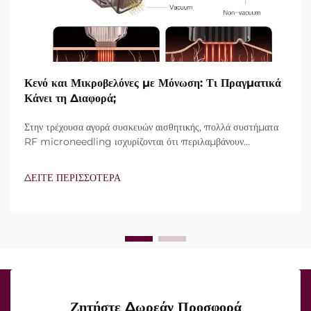
Κενό και Μικροβελόνες με Μόνωση: Τι Πραγματικά
Κάνει τη Διαφορά;
Στην τρέχουσα αγορά συσκευών αισθητικής, πολλά συστήματα
RF microneedling ισχυρίζονται ότι περιλαμβάνουν
τεχνολογία vacuum και μονωμένες βελόνες. Ωστόσο, το
πραγματικό ερώτημα δεν είναι απλώς αν αυτά τα
ΔΕΙΤΕ ΠΕΡΙΣΣΟΤΕΡΑ
χαρακτηριστικά υπάρχουν, αλλά πώς λειτουργούν ακριβώς κατά
τη διάρκεια της κλινικής θεραπείας...
Ζητήστε Δωρεάν Προσφορά