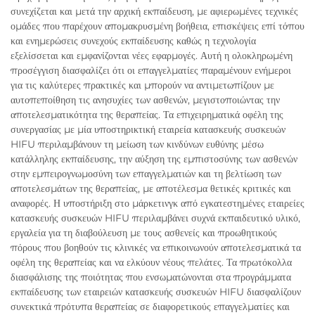
συνεχίζεται και μετά την αρχική εκπαίδευση, με αφιερωμένες τεχνικές
ομάδες που παρέχουν απομακρυσμένη βοήθεια, επισκέψεις επί τόπου
και ενημερώσεις συνεχούς εκπαίδευσης καθώς η τεχνολογία
εξελίσσεται και εμφανίζονται νέες εφαρμογές. Αυτή η ολοκληρωμένη
προσέγγιση διασφαλίζει ότι οι επαγγελματίες παραμένουν ενήμεροι
για τις καλύτερες πρακτικές και μπορούν να αντιμετωπίζουν με
αυτοπεποίθηση τις ανησυχίες των ασθενών, μεγιστοποιώντας την
αποτελεσματικότητα της θεραπείας. Τα επιχειρηματικά οφέλη της
συνεργασίας με μία υποστηρικτική εταιρεία κατασκευής συσκευών
HIFU περιλαμβάνουν τη μείωση των κινδύνων ευθύνης μέσω
κατάλληλης εκπαίδευσης, την αύξηση της εμπιστοσύνης των ασθενών
στην εμπειρογνωμοσύνη των επαγγελματιών και τη βελτίωση των
αποτελεσμάτων της θεραπείας, με αποτέλεσμα θετικές κριτικές και
αναφορές. Η υποστήριξη στο μάρκετινγκ από εγκατεστημένες εταιρείες
κατασκευής συσκευών HIFU περιλαμβάνει συχνά εκπαιδευτικό υλικό,
εργαλεία για τη διαβούλευση με τους ασθενείς και προωθητικούς
πόρους που βοηθούν τις κλινικές να επικοινωνούν αποτελεσματικά τα
οφέλη της θεραπείας και να ελκύουν νέους πελάτες. Τα πρωτόκολλα
διασφάλισης της ποιότητας που ενσωματώνονται στα προγράμματα
εκπαίδευσης των εταιρειών κατασκευής συσκευών HIFU διασφαλίζουν
συνεκτικά πρότυπα θεραπείας σε διαφορετικούς επαγγελματίες και