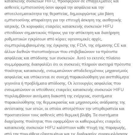
κατασκευής συσκευών HIFU, προσφέρουν σε επαγγελματίες και
ασθενείς εμπιστοσύνη όσον αφορά την ασφάλεια και την
αποτελεσματικότητα της θεραπείας, δημιουργώντας μία βάση
εμπιστοσύνης απαραίτητη για την επιτυχή άσκηση της αισθητικής
ιατρικής. Οι κορυφαίες εταιρείες κατασκευής συσκευών HIFU
επενδύουν σημαντικούς πόρους για την απόκτηση και διατήρηση
ρυθμιστικών εγκρίσεων από κύριες υγειονομικές αρχές,
συμπεριλαμβανομένης της έγκρισης της FDA, της σήμανσης CE και
άλλων διεθνών πιστοποιήσεων που επιβεβαιώνουν τα πρότυπα
ασφάλειας και απόδοσης των συσκευών. Αυτό το εκτενές πλαίσιο
συμμόρφωσης διασφαλίζει ότι οι συσκευές πληρούν αυστηρά πρότυπα
ποιότητας κατασκευής, ενσωματώνουν αποδεδειγμένους μηχανισμούς
ασφαλείας και υπόκεινται σε συνεχή παρακολούθηση για ανεπιθύμητα
γεγονότα ή προβλήματα απόδοσης. Οι λειτουργίες ασφαλείας που
ενσωματώνουν οι υπεύθυνες εταιρείες κατασκευής συσκευών HIFU
περιλαμβάνουν αυτόματη διακοπή της ενέργειας, συστήματα
παρακολούθησης της θερμοκρασίας και μηχανισμούς ανάδρασης της
αντίστασης των ιστών, οι οποίοι αποτρέπουν την υπερθεραπεία και
προστατεύουν τους ασθενείς από θερμική βλάβη. Τα συστήματα
διαχείρισης ποιότητας που εφαρμόζουν οι καθιερωμένες εταιρείες
κατασκευής συσκευών HIFU καλύπτουν κάθε πτυχή της παραγωγής,
από την προμήθεια εξαρτημάτων και τις διαδικασίες συναρμολόγησης