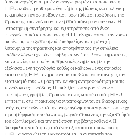
όταν συνεργάζονται με έναν αναγνωρισμένο κατασκευαστή
HIFU, καθώς η καθιερωμένη φήμη της μάρκας και η κλινική
τεκμηρίωση υποστηρίζουν τις προσπάθειες προώθησης της
πρακτικής και ενισχύουν την εμπιστοσύνη των ασθενών. Η
υποστήριξη συντήρησης και εξυπηρέτησης από έναν
επαγγελματικό κατασκευαστή HIFU ελαχιστοποιεί τον χρόνο
αδράνειας του εξοπλισμού, διασφαλίζοντας τη συνεχή
λειτουργία της πρακτικής και αποτρέποντας την απώλεια
εσόδων λόγω τεχνικών προβλημάτων. Τα πλεονεκτήματα της
καινοτομίας διατηρούν τις πρακτικές ενήμερες με την
εξελισσόμενη τεχνολογία, καθώς οι καθιερωμένες εταιρείες
κατασκευής HIFU ενημερώνουν και βελτιώνουν συνεχώς τον
εξοπλισμό τους με βάση την κλινική ανατροφοδότηση και τις
τεχνολογικές προόδους. Η ευελιξία που προσφέρουν οι
εκτεταμένες γραμμές προϊόντων ενός κατασκευαστή HIFU
επιτρέπει στις πρακτικές να ανταποκρίνονται σε διαφορετικές
ανάγκες ασθενών, από την αναζωογόνηση του προσώπου μέχρι
τη διαμόρφωση του σώματος, μεγιστοποιώντας την αξιοποίηση
του εξοπλισμού και την επέκταση της βάσης ασθενών. Η
διασφάλιση ποιότητας από έναν αξιόπιστο κατασκευαστή
HIFU διασφαλίζει τη μακροπρόθεσμη αξιοπιστία του