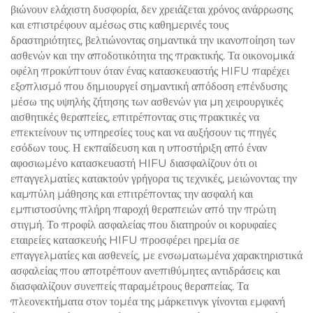
βιώνουν ελάχιστη δυσφορία, δεν χρειάζεται χρόνος ανάρρωσης
και επιστρέφουν αμέσως στις καθημερινές τους
δραστηριότητες, βελτιώνοντας σημαντικά την ικανοποίηση των
ασθενών και την αποδοτικότητα της πρακτικής. Τα οικονομικά
οφέλη προκύπτουν όταν ένας κατασκευαστής HIFU παρέχει
εξοπλισμό που δημιουργεί σημαντική απόδοση επένδυσης
μέσω της υψηλής ζήτησης των ασθενών για μη χειρουργικές
αισθητικές θεραπείες, επιτρέποντας στις πρακτικές να
επεκτείνουν τις υπηρεσίες τους και να αυξήσουν τις πηγές
εσόδων τους. Η εκπαίδευση και η υποστήριξη από έναν
αφοσιωμένο κατασκευαστή HIFU διασφαλίζουν ότι οι
επαγγελματίες κατακτούν γρήγορα τις τεχνικές, μειώνοντας την
καμπύλη μάθησης και επιτρέποντας την ασφαλή και
εμπιστοσύνης πλήρη παροχή θεραπειών από την πρώτη
στιγμή. Το προφίλ ασφαλείας που διατηρούν οι κορυφαίες
εταιρείες κατασκευής HIFU προσφέρει ηρεμία σε
επαγγελματίες και ασθενείς, με ενσωματωμένα χαρακτηριστικά
ασφαλείας που αποτρέπουν ανεπιθύμητες αντιδράσεις και
διασφαλίζουν συνεπείς παραμέτρους θεραπείας. Τα
πλεονεκτήματα στον τομέα της μάρκετινγκ γίνονται εμφανή