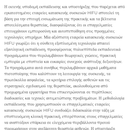
Η εκτενής υποδομή εκπαίδευσης και υποστήριξης που παρέχεται από
εγκατεστημένες εταιρείες κατασκευής συσκευών HIFU αποτελεί τη
βάση για την επιτυχή ενσωμάτωση της πρακτικής και τα βέλτιστα
αποτελέσματα θεραπείας, διασφαλίζοντας ότι οι επαγγελματίες
επιτυγχάνουν εμπειροσύνη και αυτοπεποίθηση στις προηγμένες
τεχνολογίες υπερήχων. Μία αξιόπιστη εταιρεία κατασκευής συσκευών
HIFU γνωρίζει ότι η σύνθετη εξοπλισμένη τεχνολογία απαιτεί
εξαντλητική εκπαίδευση, προσφέροντας πολυεπίπεδα εκπαιδευτικά
προγράμματα που περιλαμβάνουν θεωρητικές γνώσεις, πρακτική
εμπειρία με εποπτεία και ευκαιρίες συνεχούς ανάπτυξης δεξιοτήτων.
Τα προγράμματα αυτά συνήθως περιλαμβάνουν αρχικά μαθήματα
πιστοποίησης που καλύπτουν τη λειτουργία της συσκευής, τα
πρωτόκολλα ασφαλείας, τα κριτήρια επιλογής ασθενών και τις
στρατηγικές σχεδιασμού της θεραπείας, ακολουθούμενα από
προχωρημένα εργαστήρια που επικεντρώνονται σε περίπλοκες
διαδικασίες και τεχνικές αντιμετώπισης προβλημάτων. Η μεθοδολογία
εκπαίδευσης που χρησιμοποιούν οι επαγγελματικές εταιρείες
κατασκευής συσκευών HIFU συνδυάζει διδασκαλία στην τάξη με
εποπτευόμενη κλινική πρακτική, επιτρέποντας στους επαγγελματίες
να αναπτύξουν επάρκεια σε ελεγχόμενα περιβάλλοντα προτού
προχωρήσουν στην ανεξάρτητη θεραπεία ασθενών. Η υποστήριξη