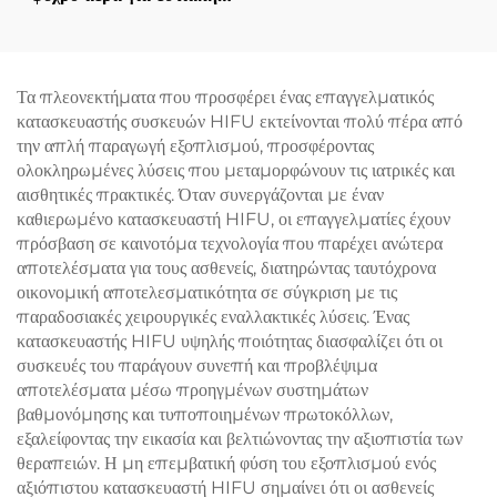
ψύξη κατά τη χρήση
αισθητικών λέιζερ,
ανακούφιση πόνου,
προστασία του επιδερμίδα
Τα πλεονεκτήματα που προσφέρει ένας επαγγελματικός
και συνεχή, μη επαφόμενη
κατασκευαστής συσκευών HIFU εκτείνονται πολύ πέρα από
χρήση σε κλινικές
την απλή παραγωγή εξοπλισμού, προσφέροντας
ολοκληρωμένες λύσεις που μεταμορφώνουν τις ιατρικές και
αισθητικές πρακτικές. Όταν συνεργάζονται με έναν
καθιερωμένο κατασκευαστή HIFU, οι επαγγελματίες έχουν
πρόσβαση σε καινοτόμα τεχνολογία που παρέχει ανώτερα
αποτελέσματα για τους ασθενείς, διατηρώντας ταυτόχρονα
οικονομική αποτελεσματικότητα σε σύγκριση με τις
παραδοσιακές χειρουργικές εναλλακτικές λύσεις. Ένας
κατασκευαστής HIFU υψηλής ποιότητας διασφαλίζει ότι οι
συσκευές του παράγουν συνεπή και προβλέψιμα
αποτελέσματα μέσω προηγμένων συστημάτων
βαθμονόμησης και τυποποιημένων πρωτοκόλλων,
εξαλείφοντας την εικασία και βελτιώνοντας την αξιοπιστία των
θεραπειών. Η μη επεμβατική φύση του εξοπλισμού ενός
αξιόπιστου κατασκευαστή HIFU σημαίνει ότι οι ασθενείς