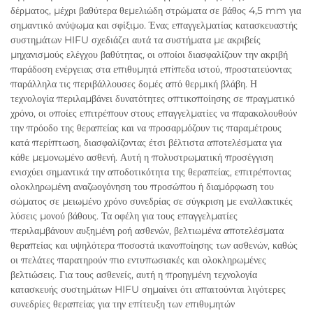
δέρματος, μέχρι βαθύτερα θεμελιώδη στρώματα σε βάθος 4,5 mm για
σημαντικό ανύψωμα και σφίξιμο. Ένας επαγγελματίας κατασκευαστής
συστημάτων HIFU σχεδιάζει αυτά τα συστήματα με ακριβείς
μηχανισμούς ελέγχου βαθύτητας, οι οποίοι διασφαλίζουν την ακριβή
παράδοση ενέργειας στα επιθυμητά επίπεδα ιστού, προστατεύοντας
παράλληλα τις περιβάλλουσες δομές από θερμική βλάβη. Η
τεχνολογία περιλαμβάνει δυνατότητες οπτικοποίησης σε πραγματικό
χρόνο, οι οποίες επιτρέπουν στους επαγγελματίες να παρακολουθούν
την πρόοδο της θεραπείας και να προσαρμόζουν τις παραμέτρους
κατά περίπτωση, διασφαλίζοντας έτσι βέλτιστα αποτελέσματα για
κάθε μεμονωμένο ασθενή. Αυτή η πολυστρωματική προσέγγιση
ενισχύει σημαντικά την αποδοτικότητα της θεραπείας, επιτρέποντας
ολοκληρωμένη αναζωογόνηση του προσώπου ή διαμόρφωση του
σώματος σε μειωμένο χρόνο συνεδρίας σε σύγκριση με εναλλακτικές
λύσεις μονού βάθους. Τα οφέλη για τους επαγγελματίες
περιλαμβάνουν αυξημένη ροή ασθενών, βελτιωμένα αποτελέσματα
θεραπείας και υψηλότερα ποσοστά ικανοποίησης των ασθενών, καθώς
οι πελάτες παρατηρούν πιο εντυπωσιακές και ολοκληρωμένες
βελτιώσεις. Για τους ασθενείς, αυτή η προηγμένη τεχνολογία
κατασκευής συστημάτων HIFU σημαίνει ότι απαιτούνται λιγότερες
συνεδρίες θεραπείας για την επίτευξη των επιθυμητών