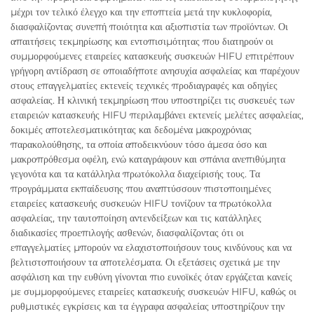
μέχρι τον τελικό έλεγχο και την εποπτεία μετά την κυκλοφορία,
διασφαλίζοντας συνεπή ποιότητα και αξιοπιστία των προϊόντων. Οι
απαιτήσεις τεκμηρίωσης και εντοπισιμότητας που διατηρούν οι
συμμορφούμενες εταιρείες κατασκευής συσκευών HIFU επιτρέπουν
γρήγορη αντίδραση σε οποιαδήποτε ανησυχία ασφαλείας και παρέχουν
στους επαγγελματίες εκτενείς τεχνικές προδιαγραφές και οδηγίες
ασφαλείας. Η κλινική τεκμηρίωση που υποστηρίζει τις συσκευές των
εταιρειών κατασκευής HIFU περιλαμβάνει εκτενείς μελέτες ασφαλείας,
δοκιμές αποτελεσματικότητας και δεδομένα μακροχρόνιας
παρακολούθησης, τα οποία αποδεικνύουν τόσο άμεσα όσο και
μακροπρόθεσμα οφέλη, ενώ καταγράφουν και σπάνια ανεπιθύμητα
γεγονότα και τα κατάλληλα πρωτόκολλα διαχείρισής τους. Τα
προγράμματα εκπαίδευσης που αναπτύσσουν πιστοποιημένες
εταιρείες κατασκευής συσκευών HIFU τονίζουν τα πρωτόκολλα
ασφαλείας, την ταυτοποίηση αντενδείξεων και τις κατάλληλες
διαδικασίες προεπιλογής ασθενών, διασφαλίζοντας ότι οι
επαγγελματίες μπορούν να ελαχιστοποιήσουν τους κινδύνους και να
βελτιστοποιήσουν τα αποτελέσματα. Οι εξετάσεις σχετικά με την
ασφάλιση και την ευθύνη γίνονται πιο ευνοϊκές όταν εργάζεται κανείς
με συμμορφούμενες εταιρείες κατασκευής συσκευών HIFU, καθώς οι
ρυθμιστικές εγκρίσεις και τα έγγραφα ασφαλείας υποστηρίζουν την