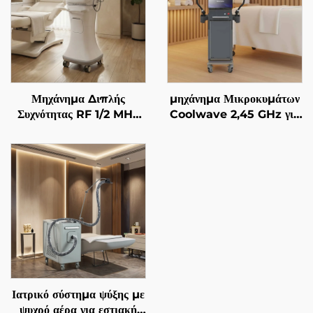
Μηχάνημα Διπλής
μηχάνημα Μικροκυμάτων
Συχνότητας RF 1/2 MHz
Coolwave 2,45 GHz για
με Χρυσές Μικροβελόνες
Αδυνατισμό Σώματος,
για Αναζωογόνηση του
Μείωση Κυτταρίτιδας,
Προσώπου
Σήκωμα & Σφίξιμο
Δέρματος και
Ραδιοσυχνότητας στο
Πρόσωπο για Απώλεια
Βάρους και Αδυνατισμό
Σώματος
Ιατρικό σύστημα ψύξης με
ψυχρό αέρα για εστιακή