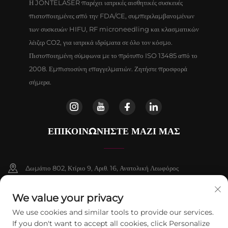
Η JONTELASER παρέχει ιατρικές αισθητικές συσκευές
πιστοποιημένες από την FDA/CE, συμπεριλαμβανομένων
των συσκευών HIFU, RF microneedling και κλασματικών
λέιζερ CO2, για ιατρικά ιδρύματα σε όλο τον κόσμο.
Πιστοποιημένη σύμφωνα με το πρότυπο ISO 13485 από το
2008. Εμπιστοσύνη επαγγελματιών. Ζητήστε προσφορά
σήμερα.
ΕΠΙΚΟΙΝΩΝΗΣΤΕ ΜΑΖΙ ΜΑΣ
Δωμάτιο 802, Κτίριο 9, Αριθ. 16, Ανατολική Λεωφόρος
Chenguang, Δήμος Fangshan, Πεκίνο
We value your privacy
+86-13911459627
We use cookies and similar tools to provide our services.
If you don't want to accept all cookies, click Personalize
[email protected]