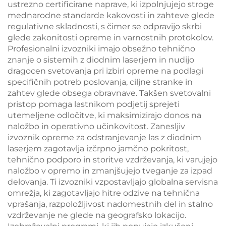
ustrezno certificirane naprave, ki izpolnjujejo stroge
mednarodne standarde kakovosti in zahteve glede
regulativne skladnosti, s čimer se odpravijo skrbi
glede zakonitosti opreme in varnostnih protokolov.
Profesionalni izvozniki imajo obsežno tehnično
znanje o sistemih z diodnim laserjem in nudijo
dragocen svetovanja pri izbiri opreme na podlagi
specifičnih potreb poslovanja, ciljne stranke in
zahtev glede obsega obravnave. Takšen svetovalni
pristop pomaga lastnikom podjetij sprejeti
utemeljene odločitve, ki maksimizirajo donos na
naložbo in operativno učinkovitost. Zanesljiv
izvoznik opreme za odstranjevanje las z diodnim
laserjem zagotavlja izčrpno jamčno pokritost,
tehnično podporo in storitve vzdrževanja, ki varujejo
naložbo v opremo in zmanjšujejo tveganje za izpad
delovanja. Ti izvozniki vzpostavljajo globalna servisna
omrežja, ki zagotavljajo hitre odzive na tehnična
vprašanja, razpoložljivost nadomestnih del in stalno
vzdrževanje ne glede na geografsko lokacijo.