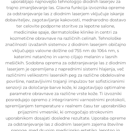
uporabljajo najnovejšo tehnologijo diodnih laserjev za
trajno zmanjševanje las. Glavna funkcija izvoznika opreme
za odstranjevanje las z diodnim laserjem vključuje iskanje
dobaviteljev, zagotavljanje kakovosti, mednarodno dostavo
ter celovite podporne storitve za lepotne salone,
medicinske spaje, dermatološke klinike in centri za
kozmetične obravnave na različnih celinah. Tehnološke
značilnosti izvažanih sistemov z diodnim laserjem običajno
vključujejo valovne dolžine od 755 nm do 1064 nm, s
katerimi natančno in varno ciljajo melanin v lasnih
mešičkih. Sodobna oprema za odstranjevanje las z diodnim
laserjem je opremljena z naprednimi sistemi hlajenja, več
različnimi velikostmi laserskih peg za različne obdelovalne
površine, nastavljivimi trajanji impulzov ter sofisticiranimi
senzorji za določanje barve kože, ki zagotavljajo optimalne
parametre obravnave za različne vrste kože. Ti izvozniki
posredujejo opremo z integriranimi varnostnimi protokoli,
spremljanjem temperature v realnem času ter uporabniško
prijaznimi vmesniki, ki omogočajo strokovnim
uporabnikom dosajati dosledne rezultate. Uporaba opreme
za odstranjevanje las z diodnim laserjem zajema številne
panoge, med drugim medicinsko estetiko, lepotno in