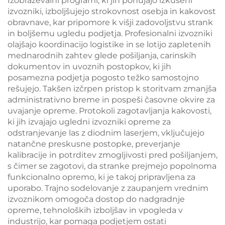
Izobraževalni programi, ki jih ponujajo izkušeni
izvozniki, izboljšujejo strokovnost osebja in kakovost
obravnave, kar pripomore k višji zadovoljstvu strank
in boljšemu ugledu podjetja. Profesionalni izvozniki
olajšajo koordinacijo logistike in se lotijo zapletenih
mednarodnih zahtev glede pošiljanja, carinskih
dokumentov in uvoznih postopkov, ki jih
posamezna podjetja pogosto težko samostojno
rešujejo. Takšen izčrpen pristop k storitvam zmanjša
administrativno breme in pospeši časovne okvire za
uvajanje opreme. Protokoli zagotavljanja kakovosti,
ki jih izvajajo ugledni izvozniki opreme za
odstranjevanje las z diodnim laserjem, vključujejo
natančne preskusne postopke, preverjanje
kalibracije in potrditev zmogljivosti pred pošiljanjem,
s čimer se zagotovi, da stranke prejmejo popolnoma
funkcionalno opremo, ki je takoj pripravljena za
uporabo. Trajno sodelovanje z zaupanjem vrednim
izvoznikom omogoča dostop do nadgradnje
opreme, tehnoloških izboljšav in vpogleda v
industrijo, kar pomaga podjetjem ostati