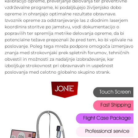
kalibracijo opreme, preverjanje delovanja ter preventivne
vzdrževalne programe, ki podaljšujejo življenjsko dobo
opreme in ohranjajo optimalne rezultate obravnave.
Izvoznik opreme za odstranjevanje las z diodnim laserjem
koordinira storitve po jamstvu, vodi dokumentacijo o
popravilih ter spremlja metrike delovanja opreme, da bi
potencialne težave prepoznali že pred tem, ko bi vplivale na
poslovanje. Poleg tega mreža podpore omogoča izmenjavo
znanja med strokovnjaki prek spletnih forumov, tehničnih
obvestil in možnosti za nadaljnje izobraževanje, kar
izboljšuje strokovnost pri obravnavah in uspešnost
poslovanja med celotno globalno skupino strank.