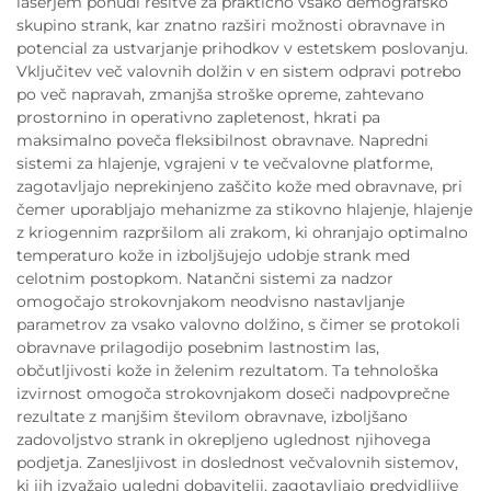
laserjem ponudi rešitve za praktično vsako demografsko
skupino strank, kar znatno razširi možnosti obravnave in
potencial za ustvarjanje prihodkov v estetskem poslovanju.
Vključitev več valovnih dolžin v en sistem odpravi potrebo
po več napravah, zmanjša stroške opreme, zahtevano
prostornino in operativno zapletenost, hkrati pa
maksimalno poveča fleksibilnost obravnave. Napredni
sistemi za hlajenje, vgrajeni v te večvalovne platforme,
zagotavljajo neprekinjeno zaščito kože med obravnave, pri
čemer uporabljajo mehanizme za stikovno hlajenje, hlajenje
z kriogennim razpršilom ali zrakom, ki ohranjajo optimalno
temperaturo kože in izboljšujejo udobje strank med
celotnim postopkom. Natančni sistemi za nadzor
omogočajo strokovnjakom neodvisno nastavljanje
parametrov za vsako valovno dolžino, s čimer se protokoli
obravnave prilagodijo posebnim lastnostim las,
občutljivosti kože in želenim rezultatom. Ta tehnološka
izvirnost omogoča strokovnjakom doseči nadpovprečne
rezultate z manjšim številom obravnave, izboljšano
zadovoljstvo strank in okrepljeno uglednost njihovega
podjetja. Zanesljivost in doslednost večvalovnih sistemov,
ki jih izvažajo ugledni dobavitelji, zagotavljajo predvidljive