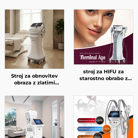
stroj za HIFU za
Stroj za obnovitev
starostno obrabo z
obraza z zlatimi
natančnim
mikroiglami in
zdravljenjem na 4
dvojnimi frekvencami
frekvencah,
RF 1/2 MHz
dvigovanje obraza,
napenjanje kože in
modeliranje telesa