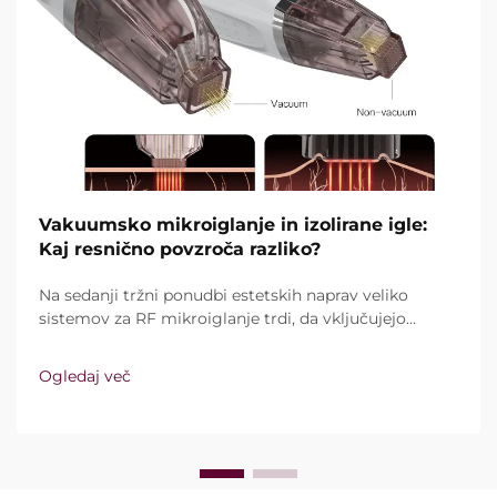
Vakuumsko mikroiglanje in izolirane igle:
Kaj resnično povzroča razliko?
Na sedanji tržni ponudbi estetskih naprav veliko
sistemov za RF mikroiglanje trdi, da vključujejo
vakuumsko tehnologijo in izolirane igle. Ključno
vprašanje pa ni le, ali te funkcije sploh obstajajo,
Ogledaj več
temveč kako natančno delujejo med kliničnim
zdravljenjem ...