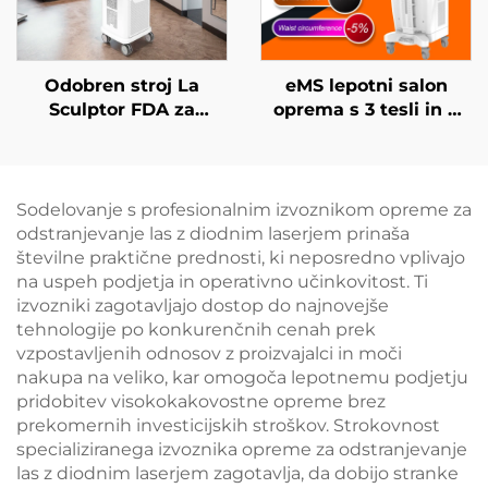
Odobren stroj La
eMS lepotni salon
Sculptor FDA za
oprema s 3 tesli in 4
zmanjševanje
ročaji Ciccslim za
maščobe in celulita z
elektromagnetno
diodnim laserjem 1060
stimulacijo mišic
nm za oblikovanje
Sodelovanje s profesionalnim izvoznikom opreme za
telesa in izgubo teže
odstranjevanje las z diodnim laserjem prinaša
številne praktične prednosti, ki neposredno vplivajo
na uspeh podjetja in operativno učinkovitost. Ti
izvozniki zagotavljajo dostop do najnovejše
tehnologije po konkurenčnih cenah prek
vzpostavljenih odnosov z proizvajalci in moči
nakupa na veliko, kar omogoča lepotnemu podjetju
pridobitev visokokakovostne opreme brez
prekomernih investicijskih stroškov. Strokovnost
specializiranega izvoznika opreme za odstranjevanje
las z diodnim laserjem zagotavlja, da dobijo stranke