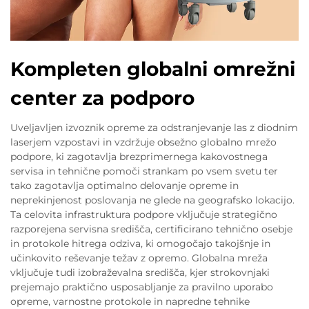
Kompleten globalni omrežni
center za podporo
Uveljavljen izvoznik opreme za odstranjevanje las z diodnim
laserjem vzpostavi in vzdržuje obsežno globalno mrežo
podpore, ki zagotavlja brezprimernega kakovostnega
servisa in tehnične pomoči strankam po vsem svetu ter
tako zagotavlja optimalno delovanje opreme in
neprekinjenost poslovanja ne glede na geografsko lokacijo.
Ta celovita infrastruktura podpore vključuje strategično
razporejena servisna središča, certificirano tehnično osebje
in protokole hitrega odziva, ki omogočajo takojšnje in
učinkovito reševanje težav z opremo. Globalna mreža
vključuje tudi izobraževalna središča, kjer strokovnjaki
prejemajo praktično usposabljanje za pravilno uporabo
opreme, varnostne protokole in napredne tehnike