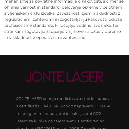
mehanizme za povratne informacije o kakovosti, s čimer se
ohranja varnost in standardi delovanja opreme v celotnem
življenjskem ciklu izdelka. Zavezanost izjemni skladnosti z
regulativnimi zahtevami in zagotavljanju kakovosti odraža
profesionalne standarde, ki ločujejo vodilne izvoznike, ter
strankam zagotavlja zaupanje v njihove naložbe v opremo
in v skladnost z operativnimi zahtevami.
JONTELASER ponuja medicinske estetske naprave
z certifikati FDA/CE, vključno z napravami HIFU, RF
mikroiglenimi napravami in frakcijskimi CO2
laserti za klinike po celem svetu. Certificiran po
standardu ISO 13485 od leta 2008. Zanesljiv izbor