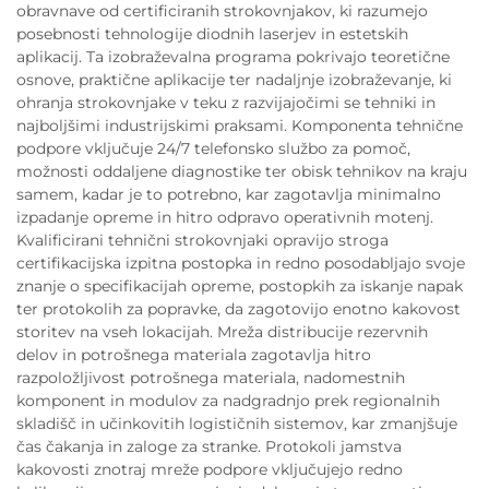
obravnave od certificiranih strokovnjakov, ki razumejo
posebnosti tehnologije diodnih laserjev in estetskih
aplikacij. Ta izobraževalna programa pokrivajo teoretične
osnove, praktične aplikacije ter nadaljnje izobraževanje, ki
ohranja strokovnjake v teku z razvijajočimi se tehniki in
najboljšimi industrijskimi praksami. Komponenta tehnične
podpore vključuje 24/7 telefonsko službo za pomoč,
možnosti oddaljene diagnostike ter obisk tehnikov na kraju
samem, kadar je to potrebno, kar zagotavlja minimalno
izpadanje opreme in hitro odpravo operativnih motenj.
Kvalificirani tehnični strokovnjaki opravijo stroga
certifikacijska izpitna postopka in redno posodabljajo svoje
znanje o specifikacijah opreme, postopkih za iskanje napak
ter protokolih za popravke, da zagotovijo enotno kakovost
storitev na vseh lokacijah. Mreža distribucije rezervnih
delov in potrošnega materiala zagotavlja hitro
razpoložljivost potrošnega materiala, nadomestnih
komponent in modulov za nadgradnjo prek regionalnih
skladišč in učinkovitih logističnih sistemov, kar zmanjšuje
čas čakanja in zaloge za stranke. Protokoli jamstva
kakovosti znotraj mreže podpore vključujejo redno