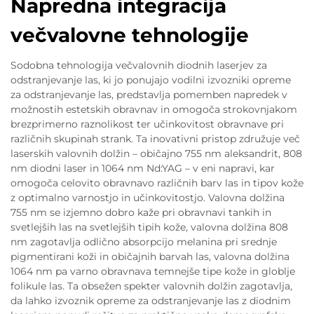
Napredna integracija
večvalovne tehnologije
Sodobna tehnologija večvalovnih diodnih laserjev za
odstranjevanje las, ki jo ponujajo vodilni izvozniki opreme
za odstranjevanje las, predstavlja pomemben napredek v
možnostih estetskih obravnav in omogoča strokovnjakom
brezprimerno raznolikost ter učinkovitost obravnave pri
različnih skupinah strank. Ta inovativni pristop združuje več
laserskih valovnih dolžin – običajno 755 nm aleksandrit, 808
nm diodni laser in 1064 nm Nd:YAG – v eni napravi, kar
omogoča celovito obravnavo različnih barv las in tipov kože
z optimalno varnostjo in učinkovitostjo. Valovna dolžina
755 nm se izjemno dobro kaže pri obravnavi tankih in
svetlejših las na svetlejših tipih kože, valovna dolžina 808
nm zagotavlja odlično absorpcijo melanina pri srednje
pigmentirani koži in običajnih barvah las, valovna dolžina
1064 nm pa varno obravnava temnejše tipe kože in globlje
folikule las. Ta obsežen spekter valovnih dolžin zagotavlja,
da lahko izvoznik opreme za odstranjevanje las z diodnim