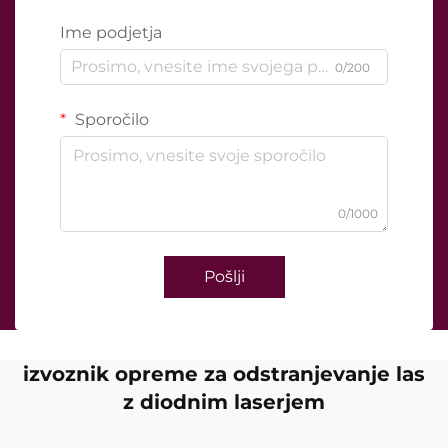
Ime podjetja
0/200
Sporočilo
0/1000
Pošlji
izvoznik opreme za odstranjevanje las
z diodnim laserjem