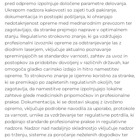
pred odpremo izpolnjuje določene parametre delovanja.
Ukrepom nadzora kakovosti so zajeti tudi pakiranje,
dokumentacija in postopki pošiljanja, ki ohranjajo
nedotaknjenost opreme med mednarodnim prevozom ter
zagotavljajo, da stranke prejmejo naprave v optimalnem
stanju. Regulativno strokovno znanje, ki ga vzdržujejo
profesionalni izvozniki opreme za odstranjevanje las z
diodnim laserjem, vključuje aktualno poznavanje
spreminjajočih se standardov varnosti, zahtev za uvoz in
postopkov za pridobitev dovoljenj v različnih državah, kar
omogoča gladko carinsko izdajo in hitro namestitev
opreme. To strokovno znanje je izjemno koristno za stranke,
ki se premikajo po zapletenih regulativnih okoljih, ter
zagotavlja, da namestitve opreme izpolnjujejo lokalne
zahteve glede medicinskih pripomočkov in profesionalne
prakse. Dokumentacija, ki se dostavi skupaj z izvoženo
opremo, vključuje podrobne navodila za uporabo, protokole
za varnost, urnike za vzdrževanje ter regulativne potrdila, ki
podpirajo standarde profesionalne prakse in regulativne
nadzore. Nadzor nad nadaljnjo skladnostjo vključuje nadzor
po trženju, sisteme za poročanje neželenih dogodkov ter