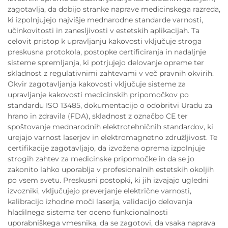
zagotavlja, da dobijo stranke naprave medicinskega razreda,
ki izpolnjujejo najvišje mednarodne standarde varnosti,
učinkovitosti in zanesljivosti v estetskih aplikacijah. Ta
celovit pristop k upravljanju kakovosti vključuje stroga
preskusna protokola, postopke certificiranja in nadaljnje
sisteme spremljanja, ki potrjujejo delovanje opreme ter
skladnost z regulativnimi zahtevami v več pravnih okvirih.
Okvir zagotavljanja kakovosti vključuje sisteme za
upravljanje kakovosti medicinskih pripomočkov po
standardu ISO 13485, dokumentacijo o odobritvi Uradu za
hrano in zdravila (FDA), skladnost z označbo CE ter
spoštovanje mednarodnih elektrotehničnih standardov, ki
urejajo varnost laserjev in elektromagnetno združljivost. Te
certifikacije zagotavljajo, da izvožena oprema izpolnjuje
strogih zahtev za medicinske pripomočke in da se jo
zakonito lahko uporablja v profesionalnih estetskih okoljih
po vsem svetu. Preskusni postopki, ki jih izvajajo ugledni
izvozniki, vključujejo preverjanje električne varnosti,
kalibracijo izhodne moči laserja, validacijo delovanja
hladilnega sistema ter oceno funkcionalnosti
uporabniškega vmesnika, da se zagotovi, da vsaka naprava