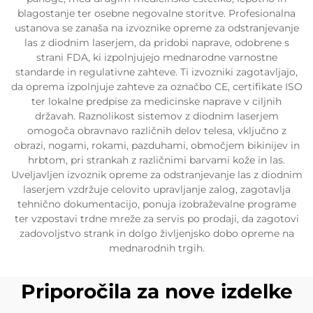
blagostanje ter osebne negovalne storitve. Profesionalna
ustanova se zanaša na izvoznike opreme za odstranjevanje
las z diodnim laserjem, da pridobi naprave, odobrene s
strani FDA, ki izpolnjujejo mednarodne varnostne
standarde in regulativne zahteve. Ti izvozniki zagotavljajo,
da oprema izpolnjuje zahteve za označbo CE, certifikate ISO
ter lokalne predpise za medicinske naprave v ciljnih
državah. Raznolikost sistemov z diodnim laserjem
omogoča obravnavo različnih delov telesa, vključno z
obrazi, nogami, rokami, pazduhami, območjem bikinijev in
hrbtom, pri strankah z različnimi barvami kože in las.
Uveljavljen izvoznik opreme za odstranjevanje las z diodnim
laserjem vzdržuje celovito upravljanje zalog, zagotavlja
tehnično dokumentacijo, ponuja izobraževalne programe
ter vzpostavi trdne mreže za servis po prodaji, da zagotovi
zadovoljstvo strank in dolgo življenjsko dobo opreme na
mednarodnih trgih.
Priporočila za nove izdelke