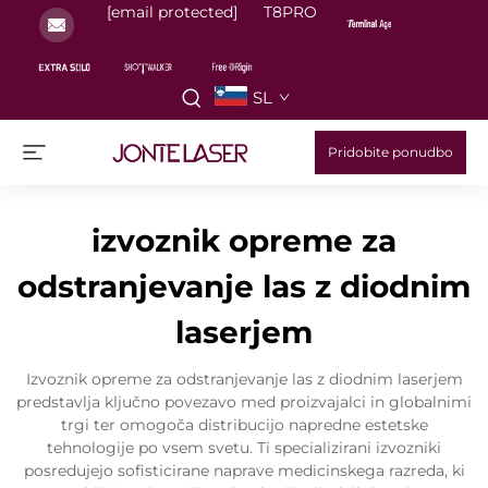
[email protected]
T8PRO
SL
Pridobite ponudbo
izvoznik opreme za
odstranjevanje las z diodnim
laserjem
Izvoznik opreme za odstranjevanje las z diodnim laserjem
predstavlja ključno povezavo med proizvajalci in globalnimi
trgi ter omogoča distribucijo napredne estetske
tehnologije po vsem svetu. Ti specializirani izvozniki
posredujejo sofisticirane naprave medicinskega razreda, ki