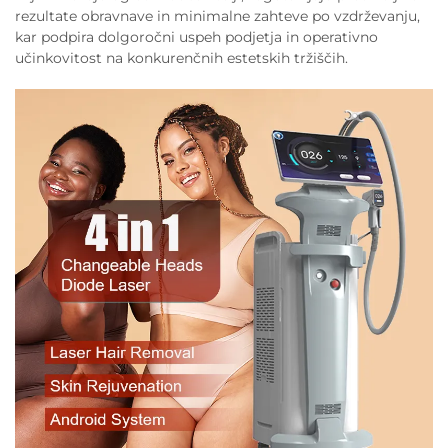
rezultate obravnave in minimalne zahteve po vzdrževanju,
kar podpira dolgoročni uspeh podjetja in operativno
učinkovitost na konkurenčnih estetskih tržiščih.