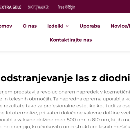
omov
O nas
Izdelki
Uporaba
Novice/
Kontaktirajte nas
 odstranjevanje las z diodn
erjem predstavlja revolucionaren napredek v kozmetični te
kože in telesnih območjih. Ta napredna oprema uporablja 
e rezultate tako za profesionalne estetike kot tudi za os
e fototermolize, pri kateri določene valovne dolžine sv
orablja valovne dolžine med 800 nm in 810 nm, ki jih mel
otno energijo, ki učinkovito uniči strukture lasnih mešič