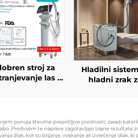
obren stroj za
Hladilni sistem
ranjevanje las z
hladni zrak 
odnim laserjem
medicinske na
, MDR, MDSAP,
za estetske las
 W, 1200 W, 1800
lajšanje boleč
3000 W, 4 v 1 z
epidermalno zaš
em ponuja številne prepričljive prednosti, zaradi katerih 
zamenljivimi
rabo. Predvsem te naprave zagotavljajo trajne rezultate 
neprekinjen
ja dlak, kot so brijanje, voskanje ali izvlečenje dlak, k