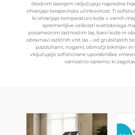
diodnim laserjem vključujejo napredne hlad
ohranjajo terapevtsko učinkovitost. Ti sofisti
ki ohranjajo temperaturo kože v varnih mej
spremenljive velikosti svetlobnega ma
posameznim lastnostim las, barvi kože in ob
obravnavi različnih vrst las – od grubičastih 
pazduhami, nogami, območji bikinijev in 
vključujejo sofisticirane uporabniške vmesn
varnostno opremo, ki zagotav