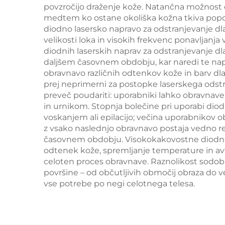
gl
povzročijo draženje kože. Natančna možnost cil
dol
medtem ko ostane okoliška kožna tkiva popo
diodno lasersko napravo za odstranjevanje dla
nm
velikosti loka in visokih frekvenc ponavljanj
diodnih laserskih naprav za odstranjevanje d
daljšem časovnem obdobju, kar naredi te na
obravnavo različnih odtenkov kože in barv dlak
prej neprimerni za postopke laserskega odstr
preveč poudariti: uporabniki lahko obravnave
in urnikom. Stopnja bolečine pri uporabi diod
voskanjem ali epilacijo; večina uporabnikov o
z vsako naslednjo obravnavo postaja vedno red
časovnem obdobju. Visokokakovostne diodne la
odtenek kože, spremljanje temperature in avt
celoten proces obravnave. Raznolikost sodob
površine – od občutljivih območij obraza do v
vse potrebe po negi celotnega telesa.