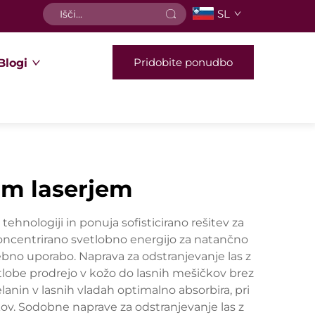
SL
Pridobite ponudbo
Blogi
im laserjem
hnologiji in ponuja sofisticirano rešitev za
koncentrirano svetlobno energijo za natančno
ebno uporabo. Naprava za odstranjevanje las z
etlobe prodrejo v kožo do lasnih mešičkov brez
anin v lasnih vladah optimalno absorbira, pri
kov. Sodobne naprave za odstranjevanje las z