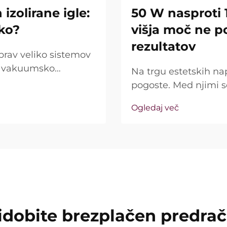
izolirane igle:
50 W nasproti 
iko?
višja moč ne p
rezultatov
prav veliko sistemov
jo vakuumsko
Na trgu estetskih na
rašanje pa ni le, ali
pogoste. Med njimi 
ako natančno delujejo
kot ključna prodajna 
Ogledaj več
resničnost precej dr
imenovana »moč« ...
idobite brezplačen predra