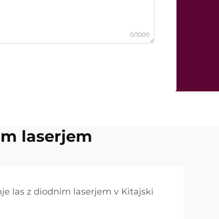
0/1000
im laserjem
e las z diodnim laserjem v Kitajski