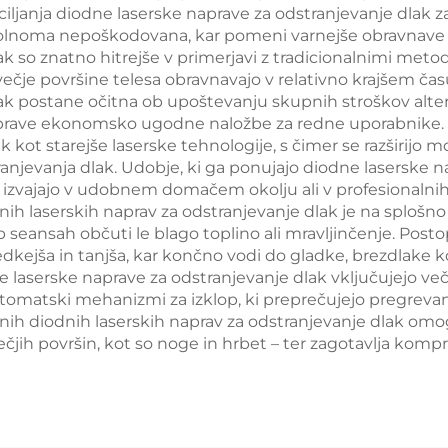
avami, valovne
brezkontakt
janja diodne laserske naprave za odstranjevanje dlak zagot
žine 755 nm, 808
lnoma nepoškodovana, kar pomeni varnejše obravnave z 
uporabo v klini
k so znatno hitrejše v primerjavi z tradicionalnimi metod
, 940 nm, 1064
razmerah
a večje površine telesa obravnavajo v relativno krajšem 
nm
lak postane očitna ob upoštevanju skupnih stroškov alte
prave ekonomsko ugodne naložbe za redne uporabnike. 
 kot starejše laserske tehnologije, s čimer se razširijo 
anjevanja dlak. Udobje, ki ga ponujajo diodne laserske n
 izvajajo v udobnem domačem okolju ali v profesionalnih
nih laserskih naprav za odstranjevanje dlak je na splošno
b seansah občuti le blago toplino ali mravljinčenje. Post
kejša in tanjša, kar končno vodi do gladke, brezdlake ko
serske naprave za odstranjevanje dlak vključujejo več va
omatski mehanizmi za izklop, ki preprečujejo pregrevanj
nih diodnih laserskih naprav za odstranjevanje dlak omo
ečjih površin, kot so noge in hrbet – ter zagotavlja komp