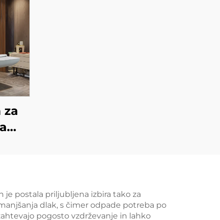
 za
za
mene
ere,
in,
čito,
je postala priljubljena izbira tako za
zmanjšanja dlak, s čimer odpade potreba po
o
i zahtevajo pogosto vzdrževanje in lahko