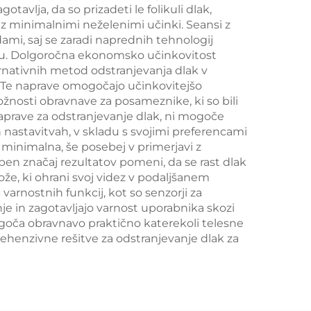
no
avlja, da so prizadeti le folikuli dlak,
minimalnimi neželenimi učinki. Seansi z
čnih
ami, saj se zaradi naprednih tehnologij
času. Dolgoročna ekonomsko učinkovitost
rnativnih metod odstranjevanja dlak v
Te naprave omogočajo učinkovitejšo
možnosti obravnave za posameznike, ki so bili
aprave za odstranjevanje dlak, ni mogoče
 nastavitvah, v skladu s svojimi preferencami
 minimalna, še posebej v primerjavi z
open značaj rezultatov pomeni, da se rast dlak
že, ki ohrani svoj videz v podaljšanem
rnostnih funkcij, kot so senzorji za
e in zagotavljajo varnost uporabnika skozi
goča obravnavo praktično katerekoli telesne
rehenzivne rešitve za odstranjevanje dlak za