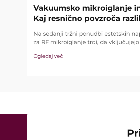
Vakuumsko mikroiglanje in 
Kaj resnično povzroča razl
Na sedanji tržni ponudbi estetskih na
za RF mikroiglanje trdi, da vključuje
tehnologijo in izolirane igle. Ključno vp
Ogledaj več
te funkcije sploh obstajajo, temveč k
med kliničnim zdravljenjem ...
Pr