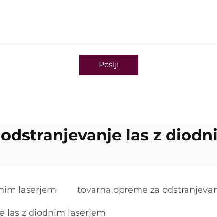
Pošlji
 odstranjevanje las z diodn
dnim laserjem
tovarna opreme za odstranjevanj
e las z diodnim laserjem