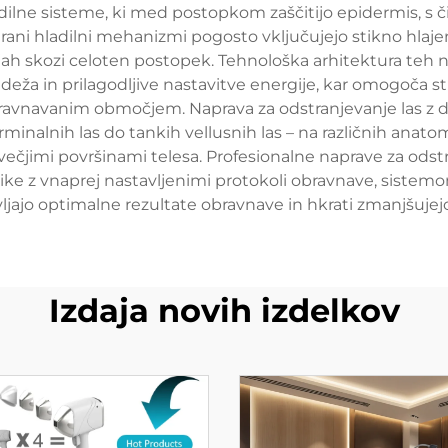
ilne sisteme, ki med postopkom zaščitijo epidermis, s či
cirani hladilni mehanizmi pogosto vključujejo stikno hlaje
ah skozi celoten postopek. Tehnološka arhitektura teh nap
deža in prilagodljive nastavitve energije, kar omogoča s
ravnavanim območjem. Naprava za odstranjevanje las z d
terminalnih las do tankih vellusnih las – na različnih ana
večjimi površinami telesa. Profesionalne naprave za odst
ike z vnaprej nastavljenimi protokoli obravnave, sistem
ljajo optimalne rezultate obravnave in hkrati zmanjšuje
Izdaja novih izdelkov