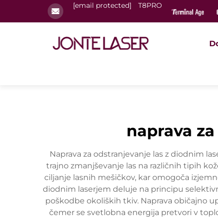
[email protected]
T8PRO
D
naprava za
Naprava za odstranjevanje las z diodnim las
trajno zmanjševanje las na različnih tipih 
ciljanje lasnih mešičkov, kar omogoča izjemn
diodnim laserjem deluje na principu selektivn
poškodbe okoliških tkiv. Naprava običajno up
čemer se svetlobna energija pretvori v topl