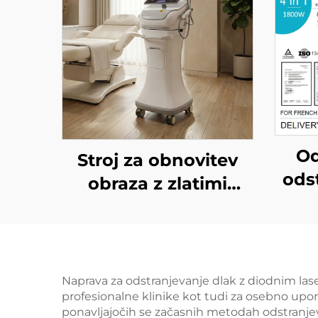
Od
Stroj za obnovitev
odst
obraza z zlatimi
di
mikroiglami in
FDA
dvojnimi
600
frekvencami RF 1/2
W, 
MHz
Naprava za odstranjevanje dlak z diodnim laserj
profesionalne klinike kot tudi za osebno upo
ponavljajočih se začasnih metodah odstranjevan