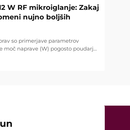
12 W RF mikroiglanje: Zakaj
omeni nujno boljših
prav so primerjave parametrov
se moč naprave (W) pogosto poudarja
točka. Vendar je s kliničnega vidika
ugačna. V mnogih primerih tako
čun