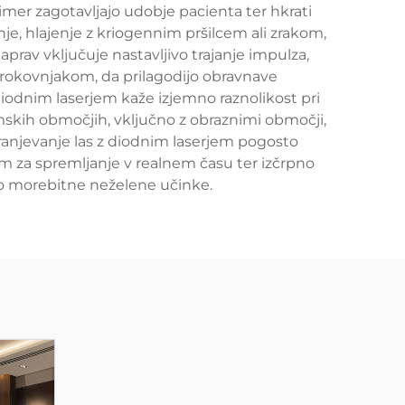
mer zagotavljajo udobje pacienta ter hkrati
nje, hlajenje z kriogennim pršilcem ali zrakom,
rav vključuje nastavljivo trajanje impulza,
trokovnjakom, da prilagodijo obravnave
iodnim laserjem kaže izjemno raznolikost pri
tomskih območjih, vključno z obraznimi območji,
ranjevanje las z diodnim laserjem pogosto
om za spremljanje v realnem času ter izčrpno
jo morebitne neželene učinke.