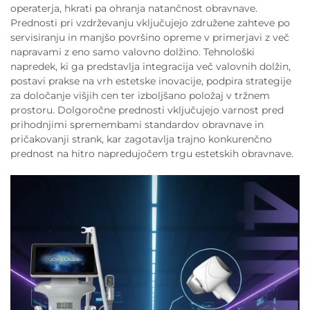
operaterja, hkrati pa ohranja natančnost obravnave.
Prednosti pri vzdrževanju vključujejo združene zahteve po
servisiranju in manjšo površino opreme v primerjavi z več
napravami z eno samo valovno dolžino. Tehnološki
napredek, ki ga predstavlja integracija več valovnih dolžin,
postavi prakse na vrh estetske inovacije, podpira strategije
za določanje višjih cen ter izboljšano položaj v tržnem
prostoru. Dolgoročne prednosti vključujejo varnost pred
prihodnjimi spremembami standardov obravnave in
pričakovanji strank, kar zagotavlja trajno konkurenčno
prednost na hitro napredujočem trgu estetskih obravnave.