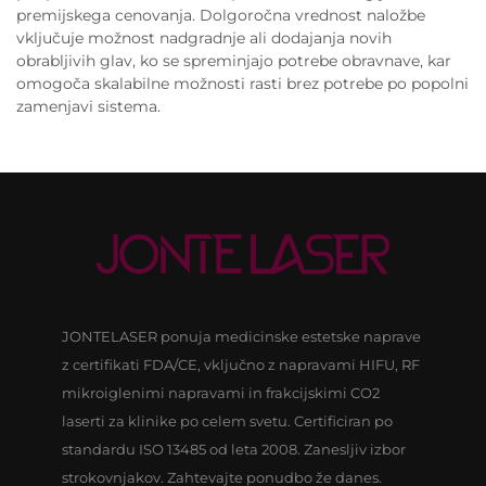
premijskega cenovanja. Dolgoročna vrednost naložbe
vključuje možnost nadgradnje ali dodajanja novih
obrabljivih glav, ko se spreminjajo potrebe obravnave, kar
omogoča skalabilne možnosti rasti brez potrebe po popolni
zamenjavi sistema.
JONTELASER ponuja medicinske estetske naprave
z certifikati FDA/CE, vključno z napravami HIFU, RF
mikroiglenimi napravami in frakcijskimi CO2
laserti za klinike po celem svetu. Certificiran po
standardu ISO 13485 od leta 2008. Zanesljiv izbor
strokovnjakov. Zahtevajte ponudbo že danes.