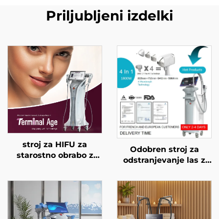
Priljubljeni izdelki
stroj za HIFU za
Odobren stroj za
starostno obrabo z
odstranjevanje las z
natančnim
diodnim laserjem FDA,
zdravljenjem na 4
MDR, MDSAP, 600 W,
frekvencah,
1200 W, 1800 W, 3000
dvigovanje obraza,
W, 4 v 1 z zamenljivimi
napenjanje kože in
glavami, valovne