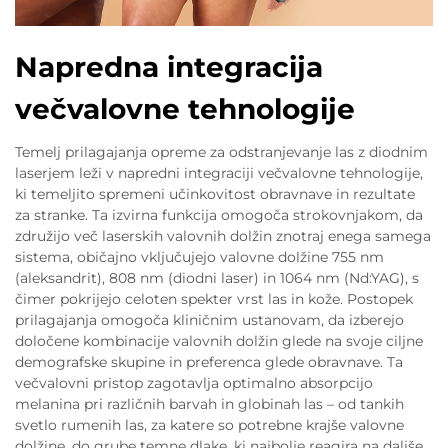
Napredna integracija
večvalovne tehnologije
Temelj prilagajanja opreme za odstranjevanje las z diodnim
laserjem leži v napredni integraciji večvalovne tehnologije,
ki temeljito spremeni učinkovitost obravnave in rezultate
za stranke. Ta izvirna funkcija omogoča strokovnjakom, da
združijo več laserskih valovnih dolžin znotraj enega samega
sistema, običajno vključujejo valovne dolžine 755 nm
(aleksandrit), 808 nm (diodni laser) in 1064 nm (Nd:YAG), s
čimer pokrijejo celoten spekter vrst las in kože. Postopek
prilagajanja omogoča kliničnim ustanovam, da izberejo
določene kombinacije valovnih dolžin glede na svoje ciljne
demografske skupine in preferenca glede obravnave. Ta
večvalovni pristop zagotavlja optimalno absorpcijo
melanina pri različnih barvah in globinah las – od tankih
svetlo rumenih las, za katere so potrebne krajše valovne
dolžine, do grube temne dlake, ki najbolje reagira na daljše