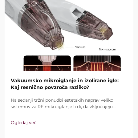
Vakuumsko mikroiglanje in izolirane igle:
Kaj resnično povzroča razliko?
Na sedanji tržni ponudbi estetskih naprav veliko
sistemov za RF mikroiglanje trdi, da vključujejo
vakuumsko tehnologijo in izolirane igle. Ključno
vprašanje pa ni le, ali te funkcije sploh obstajajo,
Ogledaj več
temveč kako natančno delujejo med kliničnim
zdravljenjem ...