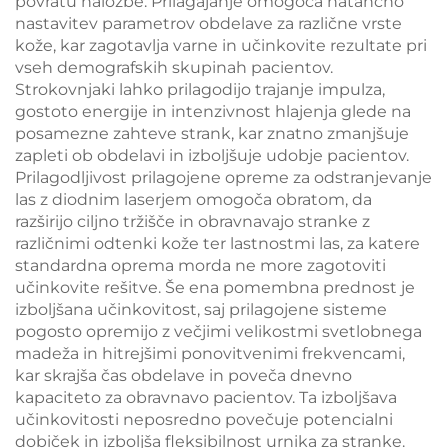
povratu naložbe. Prilagajanje omogoča natančno
nastavitev parametrov obdelave za različne vrste
kože, kar zagotavlja varne in učinkovite rezultate pri
vseh demografskih skupinah pacientov.
Strokovnjaki lahko prilagodijo trajanje impulza,
gostoto energije in intenzivnost hlajenja glede na
posamezne zahteve strank, kar znatno zmanjšuje
zapleti ob obdelavi in izboljšuje udobje pacientov.
Prilagodljivost prilagojene opreme za odstranjevanje
las z diodnim laserjem omogoča obratom, da
razširijo ciljno tržišče in obravnavajo stranke z
različnimi odtenki kože ter lastnostmi las, za katere
standardna oprema morda ne more zagotoviti
učinkovite rešitve. Še ena pomembna prednost je
izboljšana učinkovitost, saj prilagojene sisteme
pogosto opremijo z večjimi velikostmi svetlobnega
madeža in hitrejšimi ponovitvenimi frekvencami,
kar skrajša čas obdelave in poveča dnevno
kapaciteto za obravnavo pacientov. Ta izboljšava
učinkovitosti neposredno povečuje potencialni
dobiček in izboljša fleksibilnost urnika za stranke.