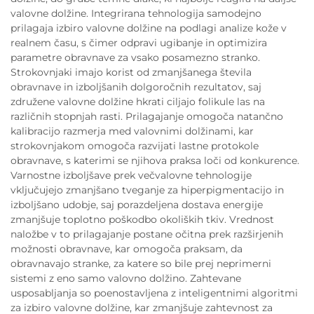
valovne dolžine. Integrirana tehnologija samodejno
prilagaja izbiro valovne dolžine na podlagi analize kože v
realnem času, s čimer odpravi ugibanje in optimizira
parametre obravnave za vsako posamezno stranko.
Strokovnjaki imajo korist od zmanjšanega števila
obravnave in izboljšanih dolgoročnih rezultatov, saj
združene valovne dolžine hkrati ciljajo folikule las na
različnih stopnjah rasti. Prilagajanje omogoča natančno
kalibracijo razmerja med valovnimi dolžinami, kar
strokovnjakom omogoča razvijati lastne protokole
obravnave, s katerimi se njihova praksa loči od konkurence.
Varnostne izboljšave prek večvalovne tehnologije
vključujejo zmanjšano tveganje za hiperpigmentacijo in
izboljšano udobje, saj porazdeljena dostava energije
zmanjšuje toplotno poškodbo okoliških tkiv. Vrednost
naložbe v to prilagajanje postane očitna prek razširjenih
možnosti obravnave, kar omogoča praksam, da
obravnavajo stranke, za katere so bile prej neprimerni
sistemi z eno samo valovno dolžino. Zahtevane
usposabljanja so poenostavljena z inteligentnimi algoritmi
za izbiro valovne dolžine, kar zmanjšuje zahtevnost za