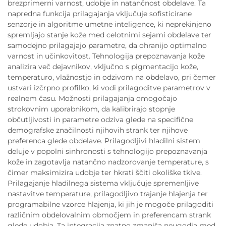
brezprimerni varnost, udobje in natančnost obdelave. Ta
napredna funkcija prilagajanja vključuje sofisticirane
senzorje in algoritme umetne inteligence, ki neprekinjeno
spremljajo stanje kože med celotnimi sejami obdelave ter
samodejno prilagajajo parametre, da ohranijo optimalno
varnost in učinkovitost. Tehnologija prepoznavanja kože
analizira več dejavnikov, vključno s pigmentacijo kože,
temperaturo, vlažnostjo in odzivom na obdelavo, pri čemer
ustvari izčrpno profilko, ki vodi prilagoditve parametrov v
realnem času. Možnosti prilagajanja omogočajo
strokovnim uporabnikom, da kalibrirajo stopnje
občutljivosti in parametre odziva glede na specifične
demografske značilnosti njihovih strank ter njihove
preferenca glede obdelave. Prilagodljivi hladilni sistem
deluje v popolni sinhronosti s tehnologijo prepoznavanja
kože in zagotavlja natančno nadzorovanje temperature, s
čimer maksimizira udobje ter hkrati ščiti okoliške tkive.
Prilagajanje hladilnega sistema vključuje spremenljive
nastavitve temperature, prilagodljivo trajanje hlajenja ter
programabilne vzorce hlajenja, ki jih je mogoče prilagoditi
različnim obdelovalnim območjem in preferencam strank
glede udobja. Ta integracija znatno zmanjša neugodja med