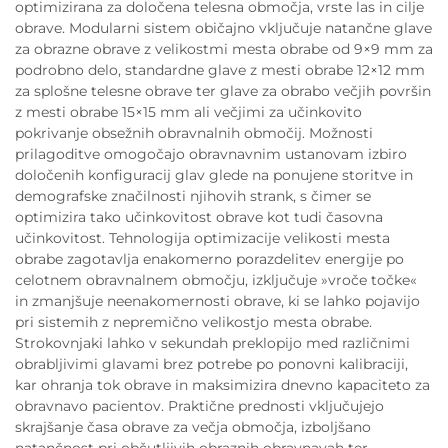
optimizirana za določena telesna območja, vrste las in cilje
obrave. Modularni sistem običajno vključuje natančne glave
za obrazne obrave z velikostmi mesta obrabe od 9×9 mm za
podrobno delo, standardne glave z mesti obrabe 12×12 mm
za splošne telesne obrave ter glave za obrabo večjih površin
z mesti obrabe 15×15 mm ali večjimi za učinkovito
pokrivanje obsežnih obravnalnih območij. Možnosti
prilagoditve omogočajo obravnavnim ustanovam izbiro
določenih konfiguracij glav glede na ponujene storitve in
demografske značilnosti njihovih strank, s čimer se
optimizira tako učinkovitost obrave kot tudi časovna
učinkovitost. Tehnologija optimizacije velikosti mesta
obrabe zagotavlja enakomerno porazdelitev energije po
celotnem obravnalnem območju, izključuje »vroče točke«
in zmanjšuje neenakomernosti obrave, ki se lahko pojavijo
pri sistemih z nepremično velikostjo mesta obrabe.
Strokovnjaki lahko v sekundah preklopijo med različnimi
obrabljivimi glavami brez potrebe po ponovni kalibraciji,
kar ohranja tok obrave in maksimizira dnevno kapaciteto za
obravnavo pacientov. Praktične prednosti vključujejo
skrajšanje časa obrave za večja območja, izboljšano
natančnost pri občutljivih obraznih obravnavah ter