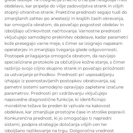
obdelavo, kar pripelje do višje zadovoljstva strank in višjih
stopnji ohranitve strank. Praktične prednosti segajo tudi do
zmanjšanih zahtev po anesteziji in krajših časih okrevanja,
kar omogoča obratom, da povečajo pogostost obdelav in
izboljšajo učinkovitost načrtovanja. Varnostne prednosti
vključujejo samodejno prekinitev obdelave, kadar parametri
kože presegajo varne meje, s čimer se izognejo napakam
operaterjev in zmanjšajo tveganja glede odgovornosti.
Postopek prilagajanja omogoča obratom, da razvijejo
specializirane protokole za občutljive kožne stanje, s čimer
razširijo svojo ciljno skupino strank in povečajo priložnosti
za ustvarjanje prihodkov. Prednosti pri usposabljanju
izhajajo iz poenostavljenih postopkov obratovanja, saj
pametni sistemi samodejno opravljajo zapletene izračune
parametrov. Prednosti pri vzdrževanju vključujejo
napovedne diagnostične funkcije, ki identificirajo
morebitne težave še preden bi vplivale na kakovost
obdelave, kar zmanjšuje prostojne čase in stroške popravil.
Konkurenčna prednost, ki jo omogočajo ti napredni
sistemi, podpira strategije določanja višjih cen ter
izboljšano razlikovanje na trgu. Dolgoročna vrednost