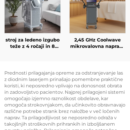
modeliranje telesa
dolžine 755 nm, 808
nm, 940 nm, 1064 nm
stroj za ledeno izgubo
2,45 GHz Coolwave
teže z 4 ročaji in 8
mikrovalovna naprava
zamenljivimi glavami,
za izboljšanje kontur
tehnologija hladnega
telesa, zmanjševanje
hlajenja za 360°,
celulita, dvigovanje in
krioterapija za izgubo
napenjanje kože ter
Prednosti prilagajanja opreme za odstranjevanje las
teže in lepotne
radiofrekvenčno
z diodnim laserjem prinašajo pomembne praktične
namene
obdelavo obraza za
koristi, ki neposredno vplivajo na donosnost obrata
izgubo teže in
in zadovoljstvo pacientov. Najprej prilagojeni sistemi
izboljšanje kontur
omogočajo izjemno raznolikost obdelave, kar
telesa
omogoča strokovnjakom, da učinkovito obravnavajo
različne potrebe strank brez naložbe v več ločenih
naprav. Ta prilagodljivost se neposredno odraža v
takojšnjih stroškovnih prihrankih in izboljšanem