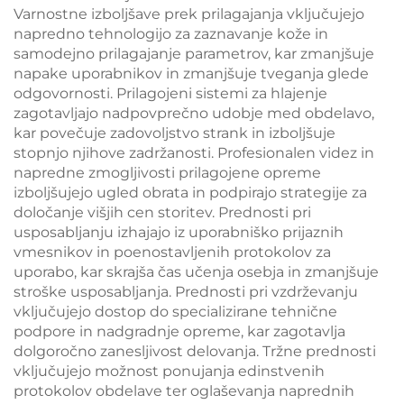
Varnostne izboljšave prek prilagajanja vključujejo
napredno tehnologijo za zaznavanje kože in
samodejno prilagajanje parametrov, kar zmanjšuje
napake uporabnikov in zmanjšuje tveganja glede
odgovornosti. Prilagojeni sistemi za hlajenje
zagotavljajo nadpovprečno udobje med obdelavo,
kar povečuje zadovoljstvo strank in izboljšuje
stopnjo njihove zadržanosti. Profesionalen videz in
napredne zmogljivosti prilagojene opreme
izboljšujejo ugled obrata in podpirajo strategije za
določanje višjih cen storitev. Prednosti pri
usposabljanju izhajajo iz uporabniško prijaznih
vmesnikov in poenostavljenih protokolov za
uporabo, kar skrajša čas učenja osebja in zmanjšuje
stroške usposabljanja. Prednosti pri vzdrževanju
vključujejo dostop do specializirane tehnične
podpore in nadgradnje opreme, kar zagotavlja
dolgoročno zanesljivost delovanja. Tržne prednosti
vključujejo možnost ponujanja edinstvenih
protokolov obdelave ter oglaševanja naprednih