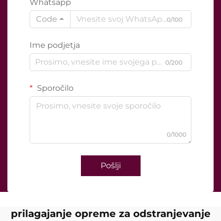
Whatsapp
Code
0/100
Ime podjetja
0/200
Sporočilo
0/1000
Pošlji
prilagajanje opreme za odstranjevanje