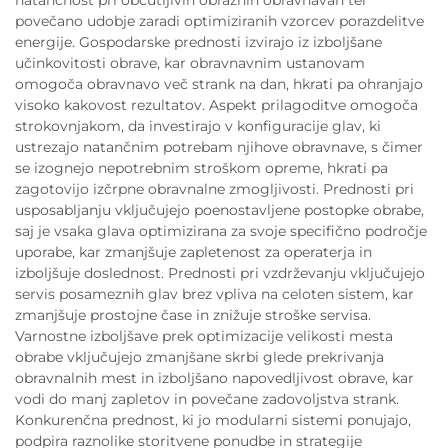
povečano udobje zaradi optimiziranih vzorcev porazdelitve
energije. Gospodarske prednosti izvirajo iz izboljšane
učinkovitosti obrave, kar obravnavnim ustanovam
omogoča obravnavo več strank na dan, hkrati pa ohranjajo
visoko kakovost rezultatov. Aspekt prilagoditve omogoča
strokovnjakom, da investirajo v konfiguracije glav, ki
ustrezajo natančnim potrebam njihove obravnave, s čimer
se izognejo nepotrebnim stroškom opreme, hkrati pa
zagotovijo izčrpne obravnalne zmogljivosti. Prednosti pri
usposabljanju vključujejo poenostavljene postopke obrabe,
saj je vsaka glava optimizirana za svoje specifično področje
uporabe, kar zmanjšuje zapletenost za operaterja in
izboljšuje doslednost. Prednosti pri vzdrževanju vključujejo
servis posameznih glav brez vpliva na celoten sistem, kar
zmanjšuje prostojne čase in znižuje stroške servisa.
Varnostne izboljšave prek optimizacije velikosti mesta
obrabe vključujejo zmanjšane skrbi glede prekrivanja
obravnalnih mest in izboljšano napovedljivost obrave, kar
vodi do manj zapletov in povečane zadovoljstva strank.
Konkurenčna prednost, ki jo modularni sistemi ponujajo,
podpira raznolike storitvene ponudbe in strategije