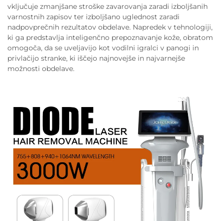
vključuje zmanjšane stroške zavarovanja zaradi izboljšanih
varnostnih zapisov ter izboljšano uglednost zaradi
nadpovprečnih rezultatov obdelave. Napredek v tehnologiji,
ki ga predstavlja inteligenčno prepoznavanje kože, obratom
omogoča, da se uveljavijo kot vodilni igralci v panogi in
privlačijo stranke, ki iščejo najnovejše in najvarnejše
možnosti obdelave.