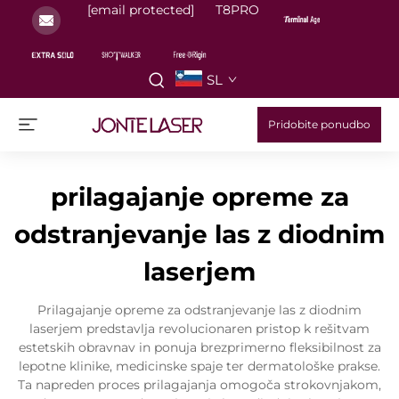
[email protected]
T8PRO
SL
Pridobite ponudbo
prilagajanje opreme za
odstranjevanje las z diodnim
laserjem
Prilagajanje opreme za odstranjevanje las z diodnim
laserjem predstavlja revolucionaren pristop k rešitvam
estetskih obravnav in ponuja brezprimerno fleksibilnost za
lepotne klinike, medicinske spaje ter dermatološke prakse.
Ta napreden proces prilagajanja omogoča strokovnjakom,