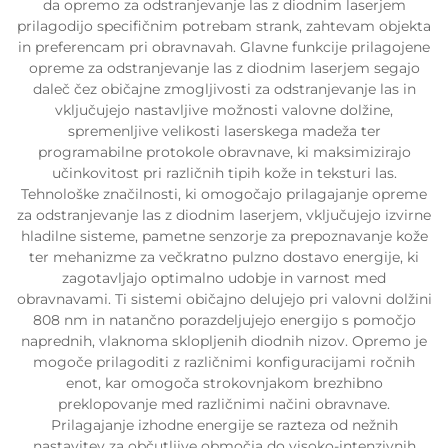
da opremo za odstranjevanje las z diodnim laserjem
prilagodijo specifičnim potrebam strank, zahtevam objekta
in preferencam pri obravnavah. Glavne funkcije prilagojene
opreme za odstranjevanje las z diodnim laserjem segajo
daleč čez običajne zmogljivosti za odstranjevanje las in
vključujejo nastavljive možnosti valovne dolžine,
spremenljive velikosti laserskega madeža ter
programabilne protokole obravnave, ki maksimizirajo
učinkovitost pri različnih tipih kože in teksturi las.
Tehnološke značilnosti, ki omogočajo prilagajanje opreme
za odstranjevanje las z diodnim laserjem, vključujejo izvirne
hladilne sisteme, pametne senzorje za prepoznavanje kože
ter mehanizme za večkratno pulzno dostavo energije, ki
zagotavljajo optimalno udobje in varnost med
obravnavami. Ti sistemi običajno delujejo pri valovni dolžini
808 nm in natančno porazdeljujejo energijo s pomočjo
naprednih, vlaknoma sklopljenih diodnih nizov. Opremo je
mogoče prilagoditi z različnimi konfiguracijami ročnih
enot, kar omogoča strokovnjakom brezhibno
preklopovanje med različnimi načini obravnave.
Prilagajanje izhodne energije se razteza od nežnih
nastavitev za občutljive območja do visoko-intenzivnih