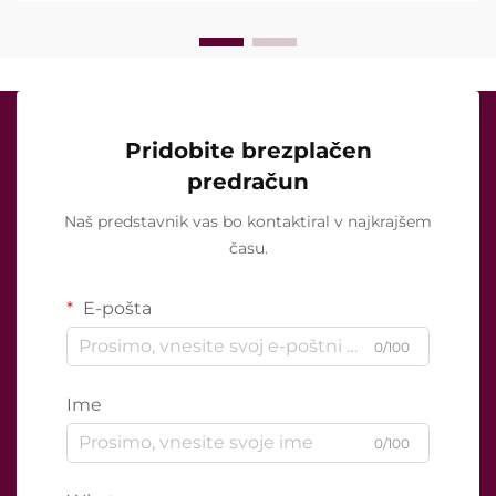
Pridobite brezplačen
predračun
Naš predstavnik vas bo kontaktiral v najkrajšem
času.
E-pošta
0/100
Ime
0/100