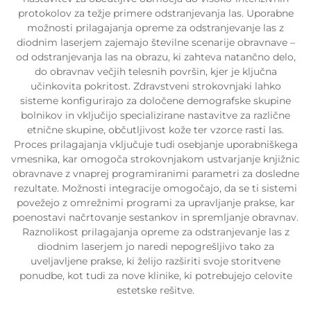
protokolov za težje primere odstranjevanja las. Uporabne
možnosti prilagajanja opreme za odstranjevanje las z
diodnim laserjem zajemajo številne scenarije obravnave –
od odstranjevanja las na obrazu, ki zahteva natančno delo,
do obravnav večjih telesnih površin, kjer je ključna
učinkovita pokritost. Zdravstveni strokovnjaki lahko
sisteme konfigurirajo za določene demografske skupine
bolnikov in vključijo specializirane nastavitve za različne
etnične skupine, občutljivost kože ter vzorce rasti las.
Proces prilagajanja vključuje tudi osebjanje uporabniškega
vmesnika, kar omogoča strokovnjakom ustvarjanje knjižnic
obravnave z vnaprej programiranimi parametri za dosledne
rezultate. Možnosti integracije omogočajo, da se ti sistemi
povežejo z omrežnimi programi za upravljanje prakse, kar
poenostavi načrtovanje sestankov in spremljanje obravnav.
Raznolikost prilagajanja opreme za odstranjevanje las z
diodnim laserjem jo naredi nepogrešljivo tako za
uveljavljene prakse, ki želijo razširiti svoje storitvene
ponudbe, kot tudi za nove klinike, ki potrebujejo celovite
estetske rešitve.