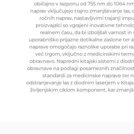
običajno v razponu od 755 nm do 1064 nm, s
naprav vključujejo trajno zmanjševanje las,
ročnih naprav, nastavljivimi trajanji im
proizvajalci so vgrajeni inovativne tehnolo
realnem času, da bi izboljšali varnost 
uporabniško prijazne dotikalne zaslone ter a
naprave omogočajo raznolike uporabe pri razl
več trgom, vključno z medicinskimi termam
obravnavo. Napredni kitajski sistemi z dio
obravnave na podlagi posameznih značilnosti
standardi za medicinske naprave ter ne
odstranjevanje las z diodnim laserjem v Kitajsk
življenjskim ciklom komponent, kar zmanjšuj