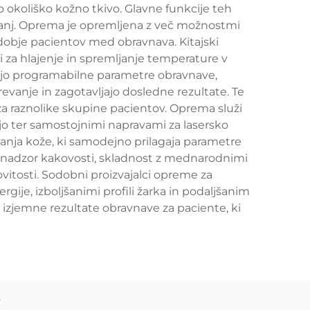
o okoliško kožno tkivo. Glavne funkcije teh
 stanj. Oprema je opremljena z več možnostmi
 udobje pacientov med obravnava. Kitajski
emi za hlajenje in spremljanje temperature v
ujejo programabilne parametre obravnave,
evanje in zagotavljajo dosledne rezultate. Te
 za raznolike skupine pacientov. Oprema služi
ijo ter samostojnimi napravami za lasersko
anja kože, ki samodejno prilagaja parametre
a nadzor kakovosti, skladnost z mednarodnimi
vitosti. Sodobni proizvajalci opreme za
rgije, izboljšanimi profili žarka in podaljšanim
 izjemne rezultate obravnave za paciente, ki
e