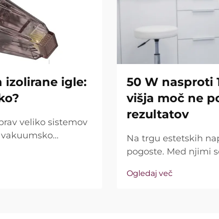
izolirane igle:
50 W nasproti 
iko?
višja moč ne p
rezultatov
prav veliko sistemov
jo vakuumsko
Na trgu estetskih na
rašanje pa ni le, ali
pogoste. Med njimi 
ako natančno delujejo
kot ključna prodajna 
Ogledaj več
resničnost precej dr
imenovana »moč« ...