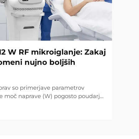
12 W RF mikroiglanje: Zakaj
omeni nujno boljših
prav so primerjave parametrov
se moč naprave (W) pogosto poudarja
točka. Vendar je s kliničnega vidika
ugačna. V mnogih primerih tako