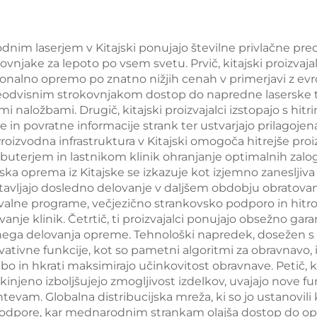
stimulacijo mi
dnim laserjem v Kitajski ponujajo številne privlačne predn
ovnjake za lepoto po vsem svetu. Prvič, kitajski proizvaj
ionalno opremo po znatno nižjih cenah v primerjavi z evr
isnim strokovnjakom dostop do napredne laserske tehnol
naložbami. Drugič, kitajski proizvajalci izstopajo s hi
eve in povratne informacije strank ter ustvarjajo prilagoj
zvodna infrastruktura v Kitajski omogoča hitrejše proiz
stributerjem in lastnikom klinik ohranjanje optimalnih 
ska oprema iz Kitajske se izkazuje kot izjemno zanesljiva
tavljajo dosledno delovanje v daljšem obdobju obratovanj
braževalne programe, večjezično strankovsko podporo in h
nje klinik. Četrtič, ti proizvajalci ponujajo obsežno gara
nega delovanja opreme. Tehnološki napredek, dosežen s 
novativne funkcije, kot so pametni algoritmi za obravnavo,
bo in hkrati maksimirajo učinkovitost obravnave. Petič, k
kinjeno izboljšujejo zmogljivost izdelkov, uvajajo nove fu
vam. Globalna distribucijska mreža, ki so jo ustanovili ki
ne podpore, kar mednarodnim strankam olajša dostop do o