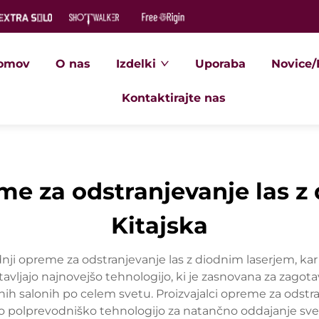
omov
O nas
Izdelki
Uporaba
Novice/
Kontaktirajte nas
me za odstranjevanje las z
Kitajska
odnji opreme za odstranjevanje las z diodnim laserjem, ka
avljajo najnovejšo tehnologijo, ki je zasnovana za zagota
tnih salonih po celem svetu. Proizvajalci opreme za odstra
no polprevodniško tehnologijo za natančno oddajanje sve