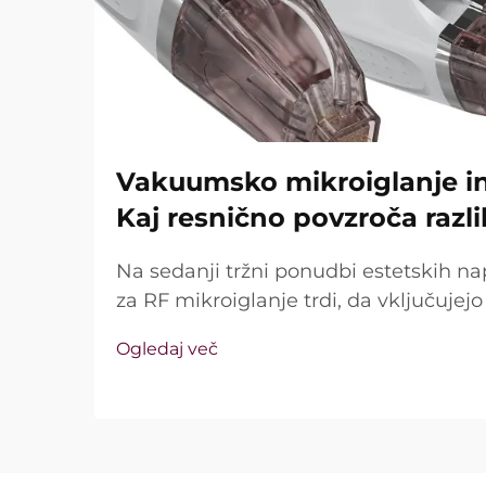
Vakuumsko mikroiglanje in 
Kaj resnično povzroča razl
Na sedanji tržni ponudbi estetskih na
za RF mikroiglanje trdi, da vključuje
tehnologijo in izolirane igle. Ključno vp
Ogledaj več
te funkcije sploh obstajajo, temveč k
med kliničnim zdravljenjem ...