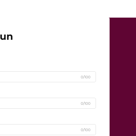
čun
0/100
0/100
0/100