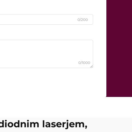
0/200
0/1000
 diodnim laserjem,