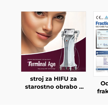
stroj za HIFU za
Od
starostno obrabo z
fra
natančnim
FD
zdravljenjem na 4