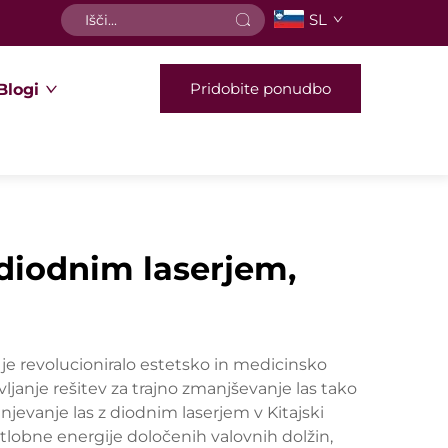
SL
Pridobite ponudbo
Blogi
 diodnim laserjem,
r je revolucioniralo estetsko in medicinsko
vljanje rešitev za trajno zmanjševanje las tako
njevanje las z diodnim laserjem v Kitajski
tlobne energije določenih valovnih dolžin,