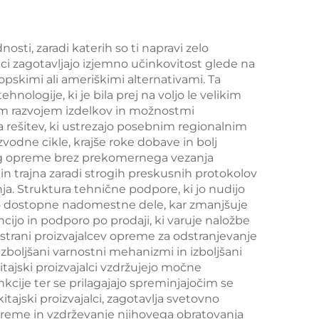
šic
osti, zaradi katerih so ti napravi zelo
alci zagotavljajo izjemno učinkovitost glede na
opskimi ali ameriškimi alternativami. Ta
ogije, ki je bila prej na voljo le velikim
trim razvojem izdelkov in možnostmi
ena rešitev, ki ustrezajo posebnim regionalnim
vodne cikle, krajše roke dobave in bolj
zalog opreme brez prekomernega vezanja
 in trajna zaradi strogih preskusnih protokolov
a. Struktura tehnične podpore, ki jo nudijo
itro dostopne nadomestne dele, kar zmanjšuje
ncijo in podporo po prodaji, ki varuje naložbe
strani proizvajalcev opreme za odstranjevanje
 izboljšani varnostni mehanizmi in izboljšani
itajski proizvajalci vzdržujejo močne
nkcije ter se prilagajajo spreminjajočim se
tajski proizvajalci, zagotavlja svetovno
preme in vzdrževanje njihovega obratovanja