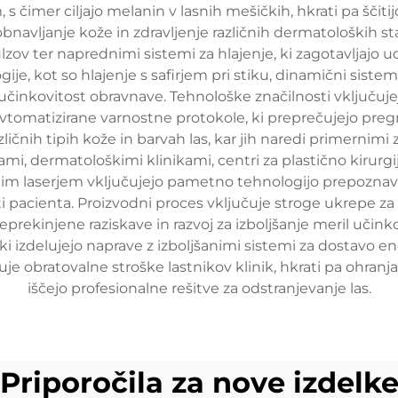
 čimer ciljajo melanin v lasnih mešičkih, hkrati pa ščitij
 obnavljanje kože in zdravljenje različnih dermatoloških
pulzov ter naprednimi sistemi za hlajenje, ki zagotavljajo
gije, kot so hlajenje s safirjem pri stiku, dinamični sist
in učinkovitost obravnave. Tehnološke značilnosti vključ
vtomatizirane varnostne protokole, ki preprečujejo pregr
ičnih tipih kože in barvah las, kar jih naredi primernimi
i, dermatološkimi klinikami, centri za plastično kirurg
dnim laserjem vključujejo pametno tehnologijo prepoznav
 pacienta. Proizvodni proces vključuje stroge ukrepe z
prekinjene raziskave in razvoj za izboljšanje meril učinko
i izdelujejo naprave z izboljšanimi sistemi za dostavo ene
e obratovalne stroške lastnikov klinik, hkrati pa ohranja
iščejo profesionalne rešitve za odstranjevanje las.
Priporočila za nove izdelk