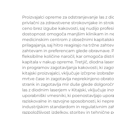
frekvencah,
dvigovanje obraza,
Proizvajalci opreme za odstranjevanje las z dio
napenjanje kože in
privlačni za zdravstvene strokovnjake in strok
modeliranje telesa
ceno brez izgube kakovosti, saj nudijo profes
dostopnost omogoča manjšim klinikam in neodv
medicinskim centrom z obsežnimi kapitalskimi 
prilagajanja, saj hitro reagirajo na tržne zaht
zahtevam in preferencam glede obravnave. Proi
fleksibilne količine naročil, kar omogoča di
kapitala v nakup opreme. Tretjič, diodna laser
in programov zagotavljanja kakovosti, ki zago
kitajski proizvajalci, vključuje izčrpne izo
mrtve čase in zagotavlja neprekinjeno obratova
strank in zagotavlja mir duše glede dolgoroč
las z diodnim laserjem v Kitajski, vključuje i
uporabniški vmesniki, ki poenostavljajo upora
raziskovalne in razvojne sposobnosti, ki nepre
industrijskim standardom in regulativnim zahte
razpoložljivost izdelkov, storitev in tehnič