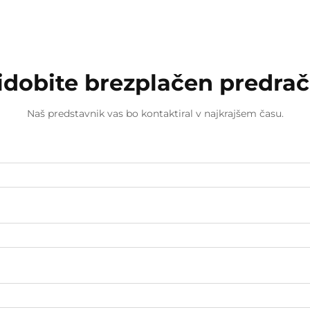
idobite brezplačen predra
Naš predstavnik vas bo kontaktiral v najkrajšem času.