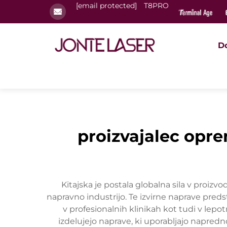
[email protected]
T8PRO
D
proizvajalec opre
Kitajska je postala globalna sila v proizv
napravno industrijo. Te izvirne naprave predst
v profesionalnih klinikah kot tudi v lepo
izdelujejo naprave, ki uporabljajo napred