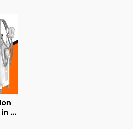
lon
 in 4
 za
tno