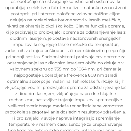
osredotočajo na ustvarjanje sofisticiranih sistemov, ki
uporabljajo selektivno fototermolizo – natančen znanstveni
postopek, pri katerem določene valovne dolžine ciljno
delujejo na melaninske barvne snovi v lasnih mešičkih,
hkrati pa ohranjajo okoliško kožo. Glavna funkcija opreme,
ki jo proizvajajo proizvajalci opreme za odstranjevanje las z
diodnim laserjem, je dostava nadzorovanih energijskih
impulzov, ki segrejejo lasne mešičke do temperatur,
zadostnih za trajno poškodbo, s čimer učinkovito preprečijo
prihodnji rast las. Sodobni sistemi proizvajalcev opreme za
odstranjevanje las z diodnim laserjem običajno delujejo v
valovnem spektru od 755 nm do 1064 nm, pri čemer je
najpogosteje uporabljena frekvenca 808 nm zaradi
optimalne absorpcije melanina. Tehnološke funkcije, ki jih
vključujejo vodilni proizvajalci opreme za odstranjevanje las
z diodnim laserjem, vključujejo napredne hlajalne
mehanizme, nastavljive trajanje impulzov, spremenljive
velikosti svetlobnega madeža ter sofisticirane varnostne
protokole za zagotavljanje doslednih rezultatov zdravljenja.
Ti proizvajalci v svoje naprave integrirajo spremljanje
temperature v realnem času, senzorje za prepoznavanje
tipa kože ter avtomatske možnosti prilagajanja energije.