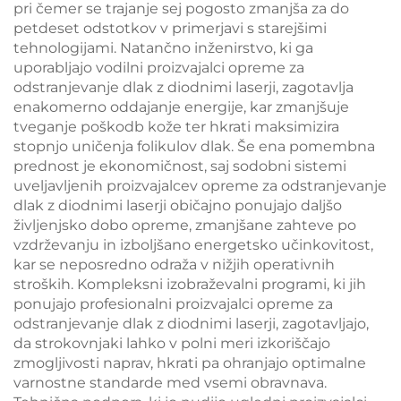
pri čemer se trajanje sej pogosto zmanjša za do
petdeset odstotkov v primerjavi s starejšimi
tehnologijami. Natančno inženirstvo, ki ga
uporabljajo vodilni proizvajalci opreme za
odstranjevanje dlak z diodnimi laserji, zagotavlja
enakomerno oddajanje energije, kar zmanjšuje
tveganje poškodb kože ter hkrati maksimizira
stopnjo uničenja folikulov dlak. Še ena pomembna
prednost je ekonomičnost, saj sodobni sistemi
uveljavljenih proizvajalcev opreme za odstranjevanje
dlak z diodnimi laserji običajno ponujajo daljšo
življenjsko dobo opreme, zmanjšane zahteve po
vzdrževanju in izboljšano energetsko učinkovitost,
kar se neposredno odraža v nižjih operativnih
stroških. Kompleksni izobraževalni programi, ki jih
ponujajo profesionalni proizvajalci opreme za
odstranjevanje dlak z diodnimi laserji, zagotavljajo,
da strokovnjaki lahko v polni meri izkoriščajo
zmogljivosti naprav, hkrati pa ohranjajo optimalne
varnostne standarde med vsemi obravnava.