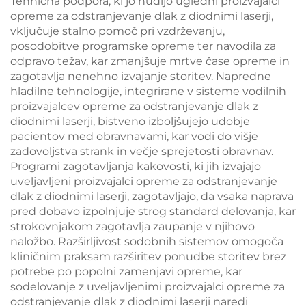
Tehnična podpora, ki jo nudijo ugledni proizvajalci
opreme za odstranjevanje dlak z diodnimi laserji,
vključuje stalno pomoč pri vzdrževanju,
posodobitve programske opreme ter navodila za
odpravo težav, kar zmanjšuje mrtve čase opreme in
zagotavlja nenehno izvajanje storitev. Napredne
hladilne tehnologije, integrirane v sisteme vodilnih
proizvajalcev opreme za odstranjevanje dlak z
diodnimi laserji, bistveno izboljšujejo udobje
pacientov med obravnavami, kar vodi do višje
zadovoljstva strank in večje sprejetosti obravnav.
Programi zagotavljanja kakovosti, ki jih izvajajo
uveljavljeni proizvajalci opreme za odstranjevanje
dlak z diodnimi laserji, zagotavljajo, da vsaka naprava
pred dobavo izpolnjuje strog standard delovanja, kar
strokovnjakom zagotavlja zaupanje v njihovo
naložbo. Razširljivost sodobnih sistemov omogoča
kliničnim praksam razširitev ponudbe storitev brez
potrebe po popolni zamenjavi opreme, kar
sodelovanje z uveljavljenimi proizvajalci opreme za
odstranjevanje dlak z diodnimi laserji naredi