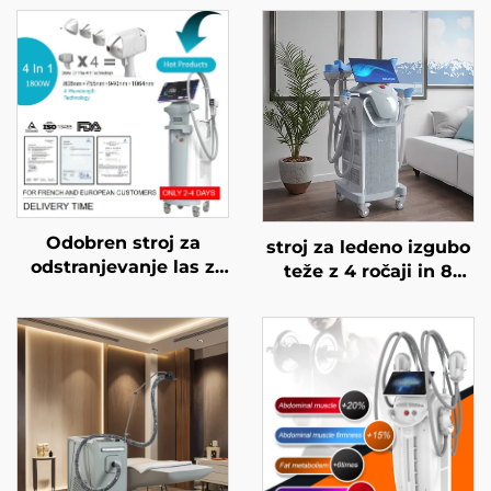
Odobren stroj za
stroj za ledeno izgubo
odstranjevanje las z
teže z 4 ročaji in 8
diodnim laserjem FDA,
zamenljivimi glavami,
MDR, MDSAP, 600 W,
tehnologija hladnega
1200 W, 1800 W, 3000
hlajenja za 360°,
W, 4 v 1 z zamenljivimi
krioterapija za izgubo
glavami, valovne
teže in lepotne
dolžine 755 nm, 808
namene
nm, 940 nm, 1064 nm