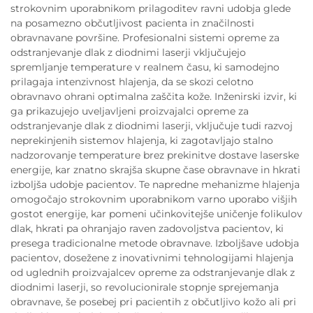
strokovnim uporabnikom prilagoditev ravni udobja glede
na posamezno občutljivost pacienta in značilnosti
obravnavane površine. Profesionalni sistemi opreme za
odstranjevanje dlak z diodnimi laserji vključujejo
spremljanje temperature v realnem času, ki samodejno
prilagaja intenzivnost hlajenja, da se skozi celotno
obravnavo ohrani optimalna zaščita kože. Inženirski izvir, ki
ga prikazujejo uveljavljeni proizvajalci opreme za
odstranjevanje dlak z diodnimi laserji, vključuje tudi razvoj
neprekinjenih sistemov hlajenja, ki zagotavljajo stalno
nadzorovanje temperature brez prekinitve dostave laserske
energije, kar znatno skrajša skupne čase obravnave in hkrati
izboljša udobje pacientov. Te napredne mehanizme hlajenja
omogočajo strokovnim uporabnikom varno uporabo višjih
gostot energije, kar pomeni učinkovitejše uničenje folikulov
dlak, hkrati pa ohranjajo raven zadovoljstva pacientov, ki
presega tradicionalne metode obravnave. Izboljšave udobja
pacientov, dosežene z inovativnimi tehnologijami hlajenja
od uglednih proizvajalcev opreme za odstranjevanje dlak z
diodnimi laserji, so revolucionirale stopnje sprejemanja
obravnave, še posebej pri pacientih z občutljivo kožo ali pri