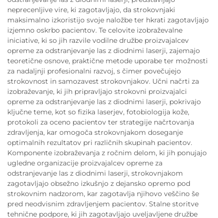
neprecenljive vire, ki zagotavljajo, da strokovnjaki
maksimalno izkoristijo svoje naložbe ter hkrati zagotavljajo
izjemno oskrbo pacientov. Te celovite izobraževalne
iniciative, ki so jih razvile vodilne družbe proizvajalcev
opreme za odstranjevanje las z diodnimi laserji, zajemajo
teoretične osnove, praktične metode uporabe ter možnosti
za nadaljnji profesionalni razvoj, s čimer povečujejo
strokovnost in samozavest strokovnjakov. Učni načrti za
izobraževanje, ki jih pripravljajo strokovni proizvajalci
opreme za odstranjevanje las z diodnimi laserji, pokrivajo
ključne teme, kot so fizika laserjev, fotobiologija kože,
protokoli za oceno pacientov ter strategije načrtovanja
zdravljenja, kar omogoča strokovnjakom doseganje
optimalnih rezultatov pri različnih skupinah pacientov.
Komponente izobraževanja z ročnim delom, ki jih ponujajo
ugledne organizacije proizvajalcev opreme za
odstranjevanje las z diodnimi laserji, strokovnjakom
zagotavljajo obsežno izkušnjo z dejansko opremo pod
strokovnim nadzorom, kar zagotavlja njihovo veščino še
pred neodvisnim zdravljenjem pacientov. Stalne storitve
tehnične podpore, ki jih zagotavljajo uveljavljene družbe