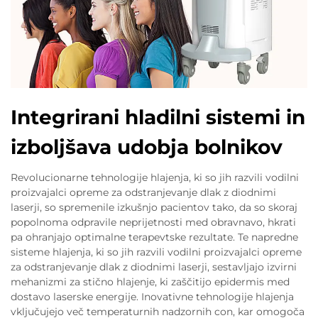
Integrirani hladilni sistemi in
izboljšava udobja bolnikov
Revolucionarne tehnologije hlajenja, ki so jih razvili vodilni
proizvajalci opreme za odstranjevanje dlak z diodnimi
laserji, so spremenile izkušnjo pacientov tako, da so skoraj
popolnoma odpravile neprijetnosti med obravnavo, hkrati
pa ohranjajo optimalne terapevtske rezultate. Te napredne
sisteme hlajenja, ki so jih razvili vodilni proizvajalci opreme
za odstranjevanje dlak z diodnimi laserji, sestavljajo izvirni
mehanizmi za stično hlajenje, ki zaščitijo epidermis med
dostavo laserske energije. Inovativne tehnologije hlajenja
vključujejo več temperaturnih nadzornih con, kar omogoča