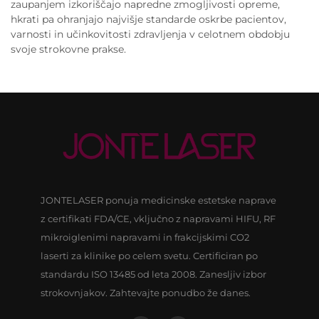
zaupanjem izkoriščajo napredne zmogljivosti opreme,
hkrati pa ohranjajo najvišje standarde oskrbe pacientov,
varnosti in učinkovitosti zdravljenja v celotnem obdobju
svoje strokovne prakse.
JONTELASER ponuja medicinske estetske naprave
z certifikati FDA/CE, vključno z napravami HIFU, RF
mikroiglenimi napravami in frakcijskimi CO2
laserti za klinike po celem svetu. Certificiran po
standardu ISO 13485 od leta 2008. Zanesljiv izbor
strokovnjakov. Zahtevajte ponudbo že danes.