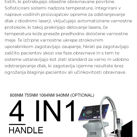
tistih, ki potrebujejo obsežne obravnavane površine.
Sofisticirani sistemi nadzora temperature, integrirani v
naprave vodilnih proizvajalcev opreme za odstranjevanje
dlak z diodnimi laserji, vključujejo avtomatizirane varnostne
protokole, ki takoj prekinjajo delovanje lasera, če
temperatura kože preseže predhodno določene varnostne
meje. Te izčrpne varnostne ukrepe strokovnim
uporabnikom zagotavljajo zaupanje, hkrati pa zagotavljajo
zaščito pacientov skozi vse faze obravnave in s tem te
sisteme ustanavljajo kot zlati standard za varno in udobno
odstranjevanje dlak, ki zagotavlja izjemne rezultate brez
ogrožanja blaginje pacientov ali učinkovitosti obravnave.