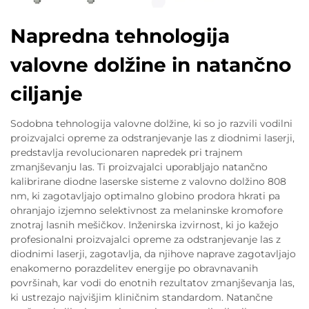
Napredna tehnologija
valovne dolžine in natančno
ciljanje
Sodobna tehnologija valovne dolžine, ki so jo razvili vodilni
proizvajalci opreme za odstranjevanje las z diodnimi laserji,
predstavlja revolucionaren napredek pri trajnem
zmanjševanju las. Ti proizvajalci uporabljajo natančno
kalibrirane diodne laserske sisteme z valovno dolžino 808
nm, ki zagotavljajo optimalno globino prodora hkrati pa
ohranjajo izjemno selektivnost za melaninske kromofore
znotraj lasnih mešičkov. Inženirska izvirnost, ki jo kažejo
profesionalni proizvajalci opreme za odstranjevanje las z
diodnimi laserji, zagotavlja, da njihove naprave zagotavljajo
enakomerno porazdelitev energije po obravnavanih
površinah, kar vodi do enotnih rezultatov zmanjševanja las,
ki ustrezajo najvišjim kliničnim standardom. Natančne