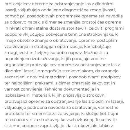
proizvajalcev opreme za odstranjevanje las z diodnimi
laserji, vključujejo oddaljene diagnostične zmogljivosti,
pomoč pri posodobitvah programske opreme ter navodila
za odpravo napak, s čimer se zmanjša prostoj čas opreme
in hkrati ohrani stalna dostava storitev. Ti celoviti programi
podpore vključujejo posvečene tehnične strokovnjake, ki
imajo obsežno znanje o obratovanju opreme, postopkih
vzdrževanja in strategijah optimizacije, kar izboljšuje
zmogljivost in življenjsko dobo naprav. Možnosti za
neprekinjeno izobraževanje, ki jih ponujajo vodilne
organizacije proizvajalcev opreme za odstranjevanje las z
diodnimi laserji, omogočajo strokovnjakom, da ostanejo
seznanjeni z novimi metodami, posodobitvami predpisov
ter najboljšimi praksami, s čimer ohranjajo kakovost in
varnost zdravljenja. Tehnična dokumentacija in
izobraževalni materiali, ki jih pripravljajo strokovni
proizvajalci opreme za odstranjevanje las z diodnimi laserji,
vključujejo podrobna navodila za obratovanje, varnostne
protokole ter smernice za zdravljenje, ki služijo kot trajni
referenčni viri za strokovnjake vseh izkušenj. Te celovite
sisteme podpore zagotavljajo, da strokovnjaki lahko z