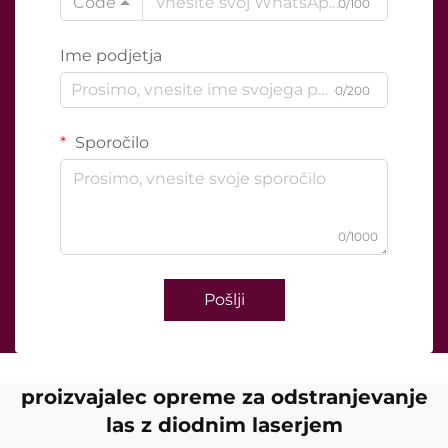
Code
0/100
Ime podjetja
0/200
Sporočilo
0/1000
Pošlji
proizvajalec opreme za odstranjevanje
las z diodnim laserjem