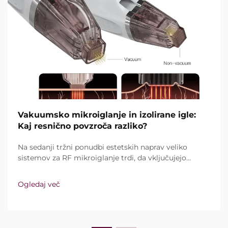
Vakuumsko mikroiglanje in izolirane igle:
Kaj resnično povzroča razliko?
Na sedanji tržni ponudbi estetskih naprav veliko
sistemov za RF mikroiglanje trdi, da vključujejo
vakuumsko tehnologijo in izolirane igle. Ključno
vprašanje pa ni le, ali te funkcije sploh obstajajo,
Ogledaj več
temveč kako natančno delujejo med kliničnim
zdravljenjem ...