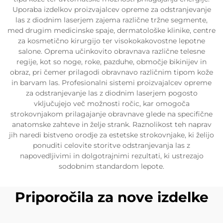
Uporaba izdelkov proizvajalcev opreme za odstranjevanje
las z diodnim laserjem zajema različne tržne segmente,
med drugim medicinske spaje, dermatološke klinike, centre
za kosmetično kirurgijo ter visokokakovostne lepotne
salone. Oprema učinkovito obravnava različne telesne
regije, kot so noge, roke, pazduhe, območje bikinijev in
obraz, pri čemer prilagodi obravnavo različnim tipom kože
in barvam las. Profesionalni sistemi proizvajalcev opreme
za odstranjevanje las z diodnim laserjem pogosto
vključujejo več možnosti ročic, kar omogoča
strokovnjakom prilagajanje obravnave glede na specifične
anatomske zahteve in želje strank. Raznolikost teh naprav
jih naredi bistveno orodje za estetske strokovnjake, ki želijo
ponuditi celovite storitve odstranjevanja las z
napovedljivimi in dolgotrajnimi rezultati, ki ustrezajo
sodobnim standardom lepote.
Priporočila za nove izdelke