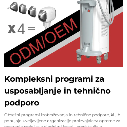
Kompleksni programi za
usposabljanje in tehnično
podporo
Obsežni programi izobraževanja in tehnične podpore, ki jih
ponujajo uveljavljene organizacije proizvajalcev opreme za
odstranjevanje las z diodnimi laserji, predstavljajo