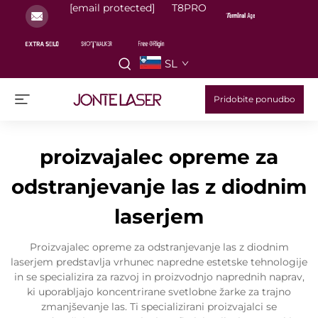
[email protected]
T8PRO
SL
Pridobite ponudbo
proizvajalec opreme za
odstranjevanje las z diodnim
laserjem
Proizvajalec opreme za odstranjevanje las z diodnim
laserjem predstavlja vrhunec napredne estetske tehnologije
in se specializira za razvoj in proizvodnjo naprednih naprav,
ki uporabljajo koncentrirane svetlobne žarke za trajno
zmanjševanje las. Ti specializirani proizvajalci se