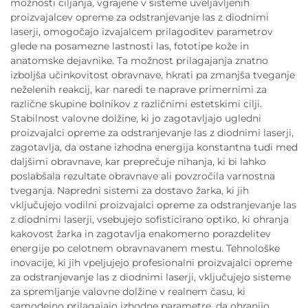
možnosti ciljanja, vgrajene v sisteme uveljavljenih
proizvajalcev opreme za odstranjevanje las z diodnimi
laserji, omogočajo izvajalcem prilagoditev parametrov
glede na posamezne lastnosti las, fototipe kože in
anatomske dejavnike. Ta možnost prilagajanja znatno
izboljša učinkovitost obravnave, hkrati pa zmanjša tveganje
neželenih reakcij, kar naredi te naprave primernimi za
različne skupine bolnikov z različnimi estetskimi cilji.
Stabilnost valovne dolžine, ki jo zagotavljajo ugledni
proizvajalci opreme za odstranjevanje las z diodnimi laserji,
zagotavlja, da ostane izhodna energija konstantna tudi med
daljšimi obravnave, kar preprečuje nihanja, ki bi lahko
poslabšala rezultate obravnave ali povzročila varnostna
tveganja. Napredni sistemi za dostavo žarka, ki jih
vključujejo vodilni proizvajalci opreme za odstranjevanje las
z diodnimi laserji, vsebujejo sofisticirano optiko, ki ohranja
kakovost žarka in zagotavlja enakomerno porazdelitev
energije po celotnem obravnavanem mestu. Tehnološke
inovacije, ki jih vpeljujejo profesionalni proizvajalci opreme
za odstranjevanje las z diodnimi laserji, vključujejo sisteme
za spremljanje valovne dolžine v realnem času, ki
samodejno prilagajajo izhodne parametre, da ohranijo