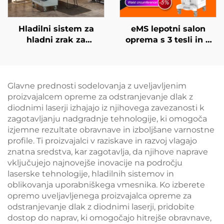
Hladilni sistem za
eMS lepotni salon
hladni zrak za
oprema s 3 tesli in 4
medicinske namene
ročaji Ciccslim za
za estetske lasere,
elektromagnetno
lajšanje bolečin,
stimulacijo mišic
epidermalno zaščito,
Glavne prednosti sodelovanja z uveljavljenim
neprekinjeno
proizvajalcem opreme za odstranjevanje dlak z
brezkontaktno
diodnimi laserji izhajajo iz njihovega zavezanosti k
uporabo v kliničnih
zagotavljanju nadgradnje tehnologije, ki omogoča
razmerah
izjemne rezultate obravnave in izboljšane varnostne
profile. Ti proizvajalci v raziskave in razvoj vlagajo
znatna sredstva, kar zagotavlja, da njihove naprave
vključujejo najnovejše inovacije na področju
laserske tehnologije, hladilnih sistemov in
oblikovanja uporabniškega vmesnika. Ko izberete
opremo uveljavljenega proizvajalca opreme za
odstranjevanje dlak z diodnimi laserji, pridobite
dostop do naprav, ki omogočajo hitrejše obravnave,