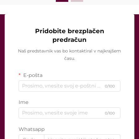
Pridobite brezplačen
predračun
Naš predstavnik vas bo kontaktiral v najkrajšem
času.
E-pošta
0/100
Ime
0/100
Whatsapp