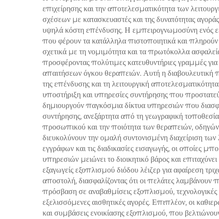
επιχείρησης και την αποτελεσματικότητα των λειτουργ
αντι
σχέσεων με κατασκευαστές και της δυνατότητας αγορά
υψηλά κόστη επένδυσης. Η εμπειρογνωμοσύνη ενός εξε
που φέρουν τα κατάλληλα πιστοποιητικά και πληρούν 
σχετικά με τη νομιμότητα και τα πρωτόκολλα ασφαλεία
προσφέροντας πολύτιμες κατευθυντήριες γραμμές για 
απαιτήσεων όγκου θεραπειών. Αυτή η διαβουλευτική 
της επένδυσης και τη λειτουργική αποτελεσματικότητα
υποστήριξη και υπηρεσίες συντήρησης που προστατεύου
δημιουργούν παγκόσμια δίκτυα υπηρεσιών που διασφαλ
συντήρησης, ανεξάρτητα από τη γεωγραφική τοποθεσί
προσωπικού και την ποιότητα των θεραπειών, οδηγώντ
διευκολύνουν την ομαλή συντονισμένη διαχείριση των 
εγγράφων και τις διαδικασίες εισαγωγής, οι οποίες μ
υπηρεσιών μειώνει το διοικητικό βάρος και επιταχύνε
εξαγωγείς εξοπλισμού διόδου λέιζερ για αφαίρεση τρ
αποστολή, διασφαλίζοντας ότι οι πελάτες λαμβάνουν 
πρόσβαση σε αναβαθμίσεις εξοπλισμού, τεχνολογικές ε
εξελισσόμενες αισθητικές αγορές. Επιπλέον, οι καθι
και συμβάσεις ενοικίασης εξοπλισμού, που βελτιώνουν