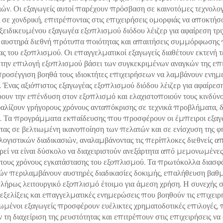
σώματος και
ιών. Οι εξαγωγείς αυτοί παρέχουν πρόσβαση σε καινοτόμες τεχνολο
για αναδιαμόρφωσ
μετώπιση γήρανσης
ς σε χονδρική, επιτρέποντας στις επιχειρήσεις ομορφιάς να αποκτ
λιπόλυση του σώμ
ιδικευμένου εξαγωγέα εξοπλισμού διόδου λέιζερ για αφαίρεση τριχ
αυστηρά διεθνή πρότυπα ποιότητας και απαιτήσεις συμμόρφωσης προ
ς του εξοπλισμού. Οι επαγγελματικοί εξαγωγείς διαθέτουν εκτενή τ
την επιλογή εξοπλισμού βάσει των συγκεκριμένων αναγκών της επιχ
προσέγγιση βοηθά τους ιδιοκτήτες επιχειρήσεων να λαμβάνουν εν
. Ένας αξιόπιστος εξαγωγέας εξοπλισμού διόδου λέιζερ για αφαίρεση
ν την επένδυση στον εξοπλισμό και ελαχιστοποιούν τους κινδύνους
ίζουν γρήγορους χρόνους ανταπόκρισης σε τεχνικά προβλήματα, δι
α. Τα προγράμματα εκπαίδευσης που προσφέρουν οι έμπειροι εξαγω
ας σε βελτιωμένη ικανοποίηση των πελατών και σε ενίσχυση της φή
λογιστικών διαδικασιών, αναλαμβάνοντας τις περίπλοκες διεθνείς 
πορεί να είναι δύσκολο να διαχειριστούν ανεξάρτητα από μεμονωμέν
ι τους χρόνους εγκατάστασης του εξοπλισμού. Τα πρωτόκολλα διασφ
ιχών περιλαμβάνουν αυστηρές διαδικασίες δοκιμής, επαλήθευση βα
πλήρως λειτουργικό εξοπλισμό έτοιμο για άμεση χρήση. Η συνεχής
ξελίξεις και επαγγελματικές ενημερώσεις που βοηθούν τις επιχειρ
ερωμένοι εξαγωγείς προσφέρουν ευέλικτες χρηματοδοτικές επιλογέ
 τη διαχείριση της ρευστότητας και επιτρέπουν στις επιχειρήσεις ν