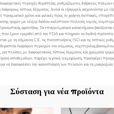
διαφορετικές περιοχές θεραπείας, ρυθμιζόμενες διάρκειες παλμών 
ια διάφορους τύπους δέρματος. Αυτοί οι εξαγωγείς ασχολούνται με
ε πραγματικό χρόνο και φιλικές προς το χρήστη διεπαφές, επιτρέπ
σης τριχών με λέιζερ διόδου καλύπτουν πολλούς τομείς, συμπεριλα
 προσωπικής φροντίδας. Τα επαγγελματικά καταστήματα βασίζονται 
που έχουν εγκριθεί από την FDA και πληρούν τα διεθνή πρότυπα ασφ
ται με τη σήμανση CE, τις πιστοποιήσεις ISO και τις τοπικές ρυθμί
τη θεραπεία διαφόρων περιοχών του σώματος, συμπεριλαμβανομένων
, για πελάτες με διαφορετικούς τύπους δέρματος και χρώματα τριχ
χείριση αποθεμάτων, παρέχει τεχνική τεκμηρίωση, προσφέρει προ
ια να διασφαλίσει την ικανοποίηση των πελατών και τη μακροζωία τ
Σύσταση για νέα προϊόντα