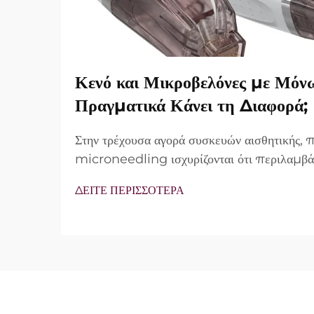
Κενό και Μικροβελόνες με Μόν
Πραγματικά Κάνει τη Διαφορά;
Στην τρέχουσα αγορά συσκευών αισθητικής,
microneedling ισχυρίζονται ότι περιλαμβά
vacuum και μονωμένες βελόνες. Ωστόσο, τ
ΔΕΙΤΕ ΠΕΡΙΣΣΟΤΕΡΑ
δεν είναι απλώς αν αυτά τα χαρακτηριστικά 
λειτουργούν ακριβώς κατά τη διάρκεια της κλι