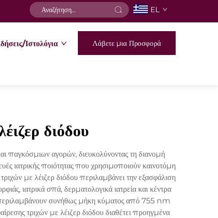
EL
Λάβετε μια Προσφορά
δήσεις/Ιστολόγια
λέιζερ διόδου
και παγκόσμιων αγορών, διευκολύνοντας τη διανομή
ευές ιατρικής ποιότητας που χρησιμοποιούν καινοτόμη
 τριχών με λέιζερ διόδου περιλαμβάνει την εξασφάλιση
ιάς, ιατρικά σπά, δερματολογικά ιατρεία και κέντρα
ου περιλαμβάνουν συνήθως μήκη κύματος από 755 nm
αίρεσης τριχών με λέιζερ διόδου διαθέτει προηγμένα