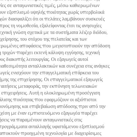
γίες σε ανταγωνιστικές τιμές, μέσω καθιερωμένων
η και
ήσουν εξοπλισμό υψηλής ποιότητας χωρίς υπερβολικά
ατος
ών διασφαλίζει ότι οι πελάτες λαμβάνουν συσκευές
ς τη νομοθεσία, εξαλείφοντας έτσι τις ανησυχίες
εχνική γνώση σχετικά με τα συστήματα λέιζερ διόδου,
είρησης, του στόχου της πελατείας και των
ημερωμένες αποφάσεις που μεγιστοποιούν την απόδοση
 τριχών παρέχει εκτενή κάλυψη εγγύησης, τεχνική
 διακοπής λειτουργίας. Οι εξαγωγείς αυτοί
αθεσιμότητα ανταλλακτικών και συνέχεια στις ανάγκες
γείς ενισχύουν την επαγγελματική επάρκεια του
μης της επιχείρησης. Οι επαγγελματικοί εξαγωγείς
απαιτήσεις μεταφοράς, την εκπόνηση τελωνειακών
ες επιχειρήσεις. Αυτή η ολοκληρωμένη προσέγγιση
άλισης ποιότητας που εφαρμόζουν οι αξιόπιστοι
θμονόμησης και επιβεβαίωση απόδοσης πριν από την
 σχέση με έναν εμπιστευόμενο εξαγωγέα παρέχει
ήσεις να παραμένουν ανταγωνιστικές στις
ς, προγράμματα ανταλλαγής υφιστάμενου εξοπλισμού
α αποκτούν προηγμένη τεχνολογία με διαχειρίσιμες