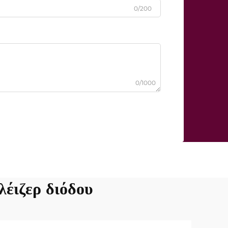
0/200
0/1000
λέιζερ διόδου