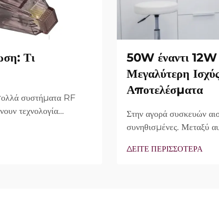
ωση: Τι
50W έναντι 12W 
Μεγαλύτερη Ισχύ
Αποτελέσματα
 πολλά συστήματα RF
νουν τεχνολογία
Στην αγορά συσκευών αισ
ο πραγματικό ερώτημα
συνηθισμένες. Μεταξύ αυ
υπάρχουν, αλλά πώς
συχνά ως κύριο πλεονέκ
ΔΕΙΤΕ ΠΕΡΙΣΣΟΤΕΡΑ
νικής θεραπείας...
άποψης, η πραγματικότητ
περιπτώσεις, η λεγόμενη 