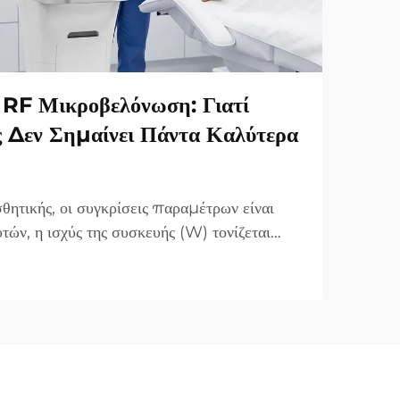
RF Μικροβελόνωση: Γιατί
ς Δεν Σημαίνει Πάντα Καλύτερα
θητικής, οι συγκρίσεις παραμέτρων είναι
τών, η ισχύς της συσκευής (W) τονίζεται
τημα πώλησης. Ωστόσο, από κλινικής
α είναι πολύ διαφορετική. Σε πολλές
«ισχύς...»