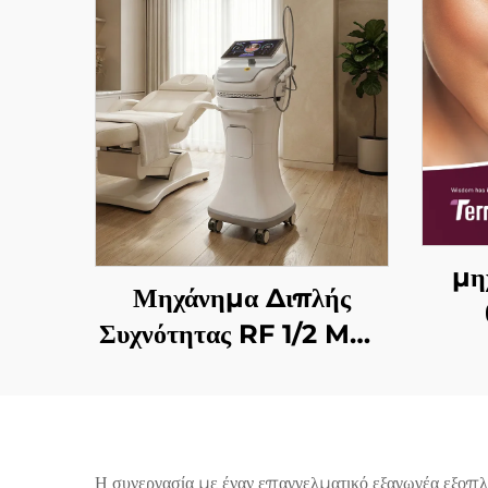
μη
Μηχάνημα Διπλής
Συχνότητας RF 1/2 MHz
συ
με Χρυσές Μικροβελόνες
αντι
για Αναζωογόνηση του
σ
Προσώπου
Η συνεργασία με έναν επαγγελματικό εξαγωγέα εξοπλ