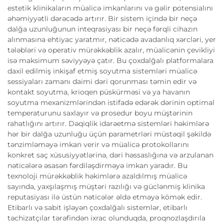
estetik klinikaların müalicə imkanlarını və gəlir potensialını
əhəmiyyətli dərəcədə artırır. Bir sistem içində bir neçə
dalğa uzunluğunun inteqrasiyası bir neçə fərqli cihazın
alınmasına ehtiyac yaratmır, nəticədə avadanlıq xərcləri, yer
tələbləri və operativ mürəkkəblik azalır, müalicənin çevikliyi
isə maksimum səviyyəyə çatır. Bu çoxdalğalı platformalara
daxil edilmiş inkişaf etmiş soyutma sistemləri müalicə
sessiyaları zamanı daimi dəri qorunması təmin edir və
kontakt soyutma, krioqen püskürməsi və ya havanın
soyutma mexanizmlərindən istifadə edərək dərinin optimal
temperaturunu saxlayır və prosedur boyu müştərinin
rahatlığını artırır. Dəqiqlik idarəetmə sistemləri həkimlərə
hər bir dalğa uzunluğu üçün parametrləri müstəqil şəkildə
tənzimləməyə imkan verir və müalicə protokollarını
konkret saç xüsusiyyətlərinə, dəri həssaslığına və arzulanan
nəticələrə əsasən fərdiləşdirməyə imkan yaradır. Bu
texnoloji mürəkkəblik həkimlərə azaldılmış müalicə
sayında, yaxşılaşmış müştəri razılığı və güclənmiş klinika
reputasiyası ilə üstün nəticələr əldə etməyə kömək edir.
Etibarlı və sabit işləyən çoxdalğalı sistemlər, etibarlı
təchizatçılar tərəfindən ixrac olunduqda, proqnozlaşdırıla