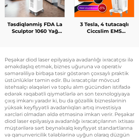
Təsdiqlənmiş FDA La
3 Tesla, 4 tutacaqlı
Sculptor 1060 Yağ
Ciccslim EMS
Azaltma, Sellülit, 1060
Kosmetik Salon
nm Diod Laser Bədən
Avadanlığı,
Forması Yaradan
Elektromaqnit Kasıtlı
Zəiflətmə Maşını
Stimulyasiya
Peşəkar diod laser epilyasiya avadanlığı ixracatçısı ilə
əməkdaşlıq etmək, biznes uğuruna və operativ
səmərəliliyə birbaşa təsir göstərən çoxsaylı praktik
üstünlüklər təmin edir. Bu ixracatçılar mövcud
istehsalçı əlaqələri və toplu alım gücündən istifadə
edərək rəqabətli qiymətlərlə ən son texnologiyaya
çıxış imkanı yaradır ki, bu da gözəllik bizneslərinin
yüksək keyfiyyətli avadanlıqları artıq investisiya
xərcləri olmadan əldə etməsinə imkan verir. Peşəkar
diod laser epilyasiya avadanlığı ixracatçılarının ixtisası
müştərilərə sərt beynəlxalq keyfiyyət standartlarına
və qanunvericilik tələblərinə uyğun olaraq düzgün