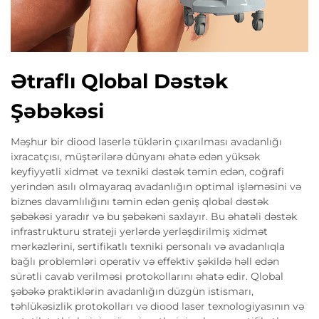
Ətraflı Qlobal Dəstək
Şəbəkəsi
Məşhur bir diood laserlə tüklərin çıxarılması avadanlığı
ixracatçısı, müştərilərə dünyanı əhatə edən yüksək
keyfiyyətli xidmət və texniki dəstək təmin edən, coğrafi
yerindən asılı olmayaraq avadanlığın optimal işləməsini və
biznes davamlılığını təmin edən geniş qlobal dəstək
şəbəkəsi yaradır və bu şəbəkəni saxlayır. Bu əhatəli dəstək
infrastrukturu strateji yerlərdə yerləşdirilmiş xidmət
mərkəzlərini, sertifikatlı texniki personalı və avadanlıqla
bağlı problemləri operativ və effektiv şəkildə həll edən
sürətli cavab verilməsi protokollarını əhatə edir. Qlobal
şəbəkə praktiklərin avadanlığın düzgün istismarı,
təhlükəsizlik protokolları və diood laser texnologiyasının və