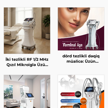
dörd tezlikli dəqiq
İki tezlikli RF 1/2 MHz
müalicə: Üzün
Qızıl Mikroiglə Üzün
qaldırılması, dərinin
Bərpa Edilməsi Maşını
gərginləşdirilməsi,
bədənin
formalaşdırılması, son
yaş HIFU maşını