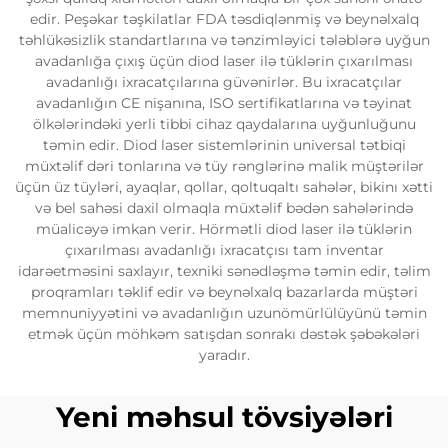
edir. Peşəkar təşkilatlar FDA təsdiqlənmiş və beynəlxalq
təhlükəsizlik standartlarına və tənzimləyici tələblərə uyğun
avadanlığa çıxış üçün diod laser ilə tüklərin çıxarılması
avadanlığı ixracatçılarına güvənirlər. Bu ixracatçılar
avadanlığın CE nişanına, ISO sertifikatlarına və təyinat
ölkələrindəki yerli tibbi cihaz qaydalarına uyğunluğunu
təmin edir. Diod laser sistemlərinin universal tətbiqi
müxtəlif dəri tonlarına və tüy rənglərinə malik müştərilər
üçün üz tüyləri, ayaqlar, qollar, qoltuqaltı sahələr, bikinı xətti
və bel sahəsi daxil olmaqla müxtəlif bədən sahələrində
müalicəyə imkan verir. Hörmətli diod laser ilə tüklərin
çıxarılması avadanlığı ixracatçısı tam inventar
idarəetməsini saxlayır, texniki sənədləşmə təmin edir, təlim
proqramları təklif edir və beynəlxalq bazarlarda müştəri
memnuniyyətini və avadanlığın uzunömürlülüyünü təmin
etmək üçün möhkəm satışdan sonrakı dəstək şəbəkələri
yaradır.
Yeni məhsul tövsiyələri