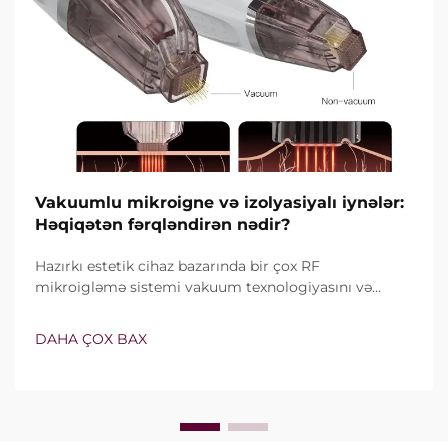
Vakuumlu mikroigne və izolyasiyalı iynələr:
Həqiqətən fərqləndirən nədir?
Hazırkı estetik cihaz bazarında bir çox RF
mikroigləmə sistemi vakuum texnologiyasını və
izolyasiyalı iynələri özündə birləşdirir. Lakin həqiqi
sual yalnız bu xüsusiyyətlərin mövcud olub-olmaması
DAHA ÇOX BAX
deyil, onların klinik müalicə zamanı necə dəqiq işlədiyi
ilə bağlıdır...