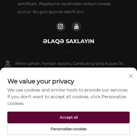
sertifikatlı. Peşəkarlar tərəfindən etibarlı hesab
olunur. Bu gün qiymət təklifi alın.
ƏLAQƏ SAXLAYIN
Pekin şəhəri, Fanşan rayonu, Çənkuang Şərq küçəsi 16
saylı binanın 9 nömrəli binasının 802-ci otağı
We value your privacy
+86-13911459627
We use cookies and similar tools to provide our services.
If you don't want to accept all cookies, click Personalize
[email protected]
cookies.
Accept all
© 2026 Pekin Jontelaser Texnologiya Şirkəti Məhdud Məsuliyyətli
Cəmiyyəti. Bütün hüquqlar qorunur.
Gizlilik Siyasəti
Personalize cookies