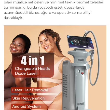
bilən müalicə nəticələri və minimal texniki xidmət tələbləri
təmin edir ki, bu da rəqabətli estetik bazarlarda
uzunmüddətli biznes uğuru və operativ səmərəliliyi
dəstəkləyir.