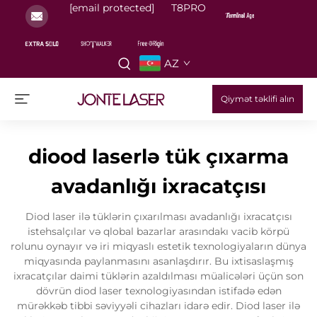
[email protected]
T8PRO
AZ
Qiymət təklifi alın
diood laserlə tük çıxarma
avadanlığı ixracatçısı
Diod laser ilə tüklərin çıxarılması avadanlığı ixracatçısı
istehsalçılar və qlobal bazarlar arasındakı vacib körpü
rolunu oynayır və iri miqyaslı estetik texnologiyaların dünya
miqyasında paylanmasını asanlaşdırır. Bu ixtisaslaşmış
ixracatçılar daimi tüklərin azaldılması müalicələri üçün son
dövrün diod laser texnologiyasından istifadə edən
mürəkkəb tibbi səviyyəli cihazları idarə edir. Diod laser ilə