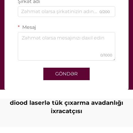
Şirkət adı
0/200
Mesaj
0/1000
GÖNDƏR
diood laserlə tük çıxarma avadanlığı
ixracatçısı