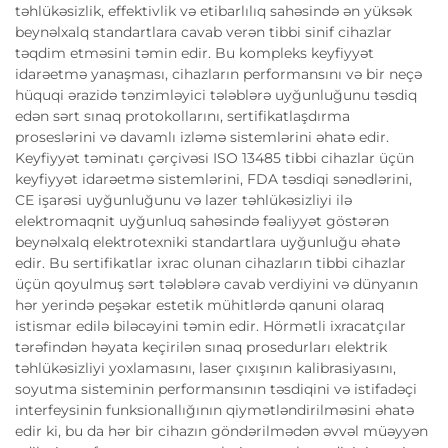
təhlükəsizlik, effektivlik və etibarlılıq sahəsində ən yüksək
beynəlxalq standartlara cavab verən tibbi sinif cihazlar
təqdim etməsini təmin edir. Bu kompleks keyfiyyət
idarəetmə yanaşması, cihazların performansını və bir neçə
hüquqi ərazidə tənzimləyici tələblərə uyğunluğunu təsdiq
edən sərt sınaq protokollarını, sertifikatlaşdırma
proseslərini və davamlı izləmə sistemlərini əhatə edir.
Keyfiyyət təminatı çərçivəsi ISO 13485 tibbi cihazlar üçün
keyfiyyət idarəetmə sistemlərini, FDA təsdiqi sənədlərini,
CE işarəsi uyğunluğunu və lazer təhlükəsizliyi ilə
elektromaqnit uyğunluq sahəsində fəaliyyət göstərən
beynəlxalq elektrotexniki standartlara uyğunluğu əhatə
edir. Bu sertifikatlar ixrac olunan cihazların tibbi cihazlar
üçün qoyulmuş sərt tələblərə cavab verdiyini və dünyanın
hər yerində peşəkar estetik mühitlərdə qanuni olaraq
istismar edilə biləcəyini təmin edir. Hörmətli ixracatçılar
tərəfindən həyata keçirilən sınaq prosedurları elektrik
təhlükəsizliyi yoxlamasını, laser çıxışının kalibrasiyasını,
soyutma sisteminin performansının təsdiqini və istifadəçi
interfeysinin funksionallığının qiymətləndirilməsini əhatə
edir ki, bu da hər bir cihazın göndərilmədən əvvəl müəyyən