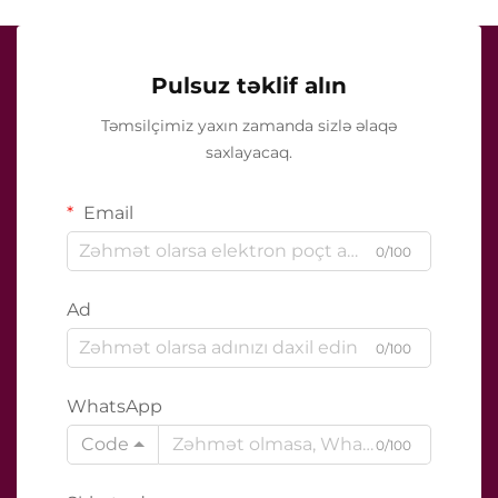
Pulsuz təklif alın
Təmsilçimiz yaxın zamanda sizlə əlaqə
saxlayacaq.
Email
0/100
Ad
0/100
WhatsApp
Code
0/100