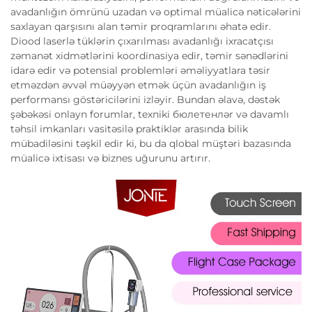
avadanlığın ömrünü uzadan və optimal müalicə nəticələrini
saxlayan qarşısını alan təmir proqramlarını əhatə edir.
Diood laserlə tüklərin çıxarılması avadanlığı ixracatçısı
zəmanət xidmətlərini koordinasiya edir, təmir sənədlərini
idarə edir və potensial problemləri əməliyyatlara təsir
etməzdən əvvəl müəyyən etmək üçün avadanlığın iş
performansı göstəricilərini izləyir. Bundan əlavə, dəstək
şəbəkəsi onlayn forumlar, texniki бюлетенлər və davamlı
təhsil imkanları vasitəsilə praktiklər arasında bilik
mübadiləsini təşkil edir ki, bu da qlobal müştəri bazasında
müalicə ixtisası və biznes uğurunu artırır.