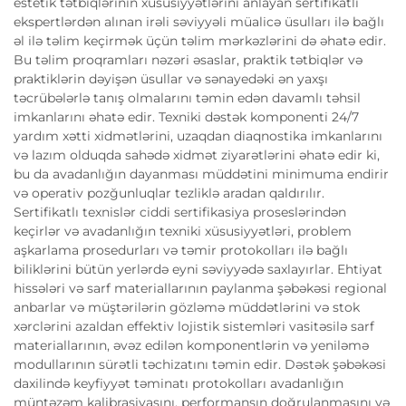
estetik tətbiqlərinin xüsusiyyətlərini anlayan sertifikatlı
ekspertlərdən alınan irəli səviyyəli müalicə üsulları ilə bağlı
əl ilə təlim keçirmək üçün təlim mərkəzlərini də əhatə edir.
Bu təlim proqramları nəzəri əsaslar, praktik tətbiqlər və
praktiklərin dəyişən üsullar və sənayedəki ən yaxşı
təcrübələrlə tanış olmalarını təmin edən davamlı təhsil
imkanlarını əhatə edir. Texniki dəstək komponenti 24/7
yardım xətti xidmətlərini, uzaqdan diaqnostika imkanlarını
və lazım olduqda sahədə xidmət ziyarətlərini əhatə edir ki,
bu da avadanlığın dayanması müddətini minimuma endirir
və operativ pozğunluqlar tezliklə aradan qaldırılır.
Sertifikatlı texnislər ciddi sertifikasiya proseslərindən
keçirlər və avadanlığın texniki xüsusiyyətləri, problem
aşkarlama prosedurları və təmir protokolları ilə bağlı
biliklərini bütün yerlərdə eyni səviyyədə saxlayırlar. Ehtiyat
hissələri və sarf materiallarının paylanma şəbəkəsi regional
anbarlar və müştərilərin gözləmə müddətlərini və stok
xərclərini azaldan effektiv lojistik sistemləri vasitəsilə sarf
materiallarının, əvəz edilən komponentlərin və yeniləmə
modullarının sürətli təchizatını təmin edir. Dəstək şəbəkəsi
daxilində keyfiyyət təminatı protokolları avadanlığın
müntəzəm kalibrasiyasını, performansın doğrulanmasını və