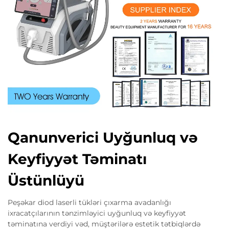
Qanunverici Uyğunluq və
Keyfiyyət Təminatı
Üstünlüyü
Peşəkar diod laserli tükləri çıxarma avadanlığı
ixracatçılarının tənzimləyici uyğunluq və keyfiyyət
təminatına verdiyi vəd, müştərilərə estetik tətbiqlərdə