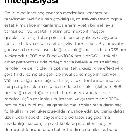
İnteqrasiyası
Ən iri diod laser saç çıxarma avadanlığı ixracatçıları
tərəfindən təklif olunan çoxdalğalı, mürəkkəb texnologiya
estetik müalicə imkanlarında əhəmiyyətli bir irəliləyiş
təmsil edir və praktiki həkimlərə müxtəlif müştəri
qruplarına qarşı tətbiq oluna bilən, ən yüksək səviyyədə
çoxtərəflilik və müalicə effektivliyi təmin edir. Bu innovativ
yanaşma bir neçə laser dalğa uzunluğunu — adətən 755 nm
Aleksandrit, 808 nm Diod və 1064 nm Nd:YAG — tək bir
cihaz platformasında birləşdirir və beləliklə, müxtəlif saç
rəngləri və dəri tiplərini optimal təhlükəsizlik və effektivlik
şəraitində kompleks şəkildə müalicə etməyə imkan verir.
755 nm dalğa uzunluğu daha açıq dəri tonlarında incə və
açıq rəngli saçların müalicəsində üstünlük təşkil edir; 808
nm dalğa uzunluğu orta dəri tonları və standart saç
rəngləri üçün melanin udulmasını yaxşı təmin edir; 1064
nm dalğa uzunluğu isə qaranlıq dəri tonlarını və dərin saç
follikullarını təhlükəsiz şəkildə müalicə edir. Bu geniş dalğa
uzunluqları spektri sayəsində diod laser saç çıxarma
avadanlığı ixracatçısı praktiki olaraq istənilən müştəri
demografik qrupu üçün həllər təqdim edə bilər ki, bu da