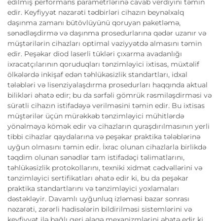
edilmiş performans parametrlərinə cavab verdiyini təmin
edir. Keyfiyyət nəzarəti tədbirləri cihazın beynəlxalq
daşınma zamanı bütövlüyünü qoruyan paketləmə,
sənədləşdirmə və daşınma prosedurlarına qədər uzanır və
müştərilərin cihazları optimal vəziyyətdə almasını təmin
edir. Peşəkar diod laserli tükləri çıxarma avadanlığı
ixracatçılarının qoruduqları tənzimləyici ixtisas, müxtəlif
ölkələrdə inkişaf edən təhlükəsizlik standartları, idxal
tələbləri və lisenziyalaşdırma prosedurları haqqında aktual
bilikləri əhatə edir; bu da sərfəli gömrük rəsmiləşdirməsi və
sürətli cihazın istifadəyə verilməsini təmin edir. Bu ixtisas
müştərilər üçün mürəkkəb tənzimləyici mühitlərdə
yönəlməyə kömək edir və cihazların quraşdırılmasının yerli
tibbi cihazlar qaydalarına və peşəkar praktika tələblərinə
uyğun olmasını təmin edir. İxrac olunan cihazlarla birlikdə
təqdim olunan sənədlər tam istifadəçi təlimatlarını,
təhlükəsizlik protokollarını, texniki xidmət cədvəllərini və
tənzimləyici sertifikatları əhatə edir ki, bu da peşəkar
praktika standartlarını və tənzimləyici yoxlamaları
dəstəkləyir. Davamlı uyğunluq izləməsi bazar sonrası
nəzarəti, zərərli hadisələrin bildirilməsi sistemlərini və
keyfiyyət ilə bağlı geri əlaqə mexanizmlərini əhatə edir ki,