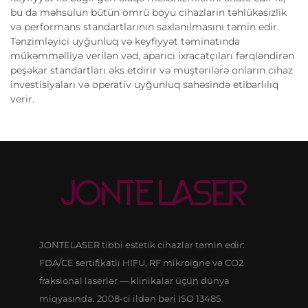
bu da məhsulun bütün ömrü boyu cihazların təhlükəsizlik
və performans standartlarının saxlanılmasını təmin edir.
Tənzimləyici uyğunluq və keyfiyyət təminatında
mükəmməlliyə verilən vəd, aparıcı ixracatçıları fərqləndirən
peşəkar standartları əks etdirir və müştərilərə onların cihaz
investisiyaları və operativ uyğunluq sahəsində etibarlılıq
verir.
JONTELASER tibbi estetik cihazlar təmin edir:
FDA/CE sertifikatlı HIFU, RF mikroigne və CO2
fraksional laserlər — klinikalar üçün dünya
miqyasında. 2008-ci ildən bəri ISO 13485