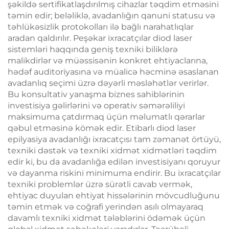
şəkildə sertifikatlaşdırılmış cihazlar təqdim etməsini
təmin edir; beləliklə, avadanlığın qanuni statusu və
təhlükəsizlik protokolları ilə bağlı narahatlıqlar
aradan qaldırılır. Peşəkar ixracatçılar diod laser
sistemləri haqqında geniş texniki biliklərə
malikdirlər və müəssisənin konkret ehtiyaclarına,
hədəf auditoriyasına və müalicə həcminə əsaslanan
avadanlıq seçimi üzrə dəyərli məsləhətlər verirlər.
Bu konsultativ yanaşma biznes sahiblərinin
investisiya gəlirlərini və operativ səmərəliliyi
maksimuma çatdırmaq üçün məlumatlı qərarlar
qəbul etməsinə kömək edir. Etibarlı diod laser
epilyasiya avadanlığı ixracatçısı tam zəmanət örtüyü,
texniki dəstək və texniki xidmət xidmətləri təqdim
edir ki, bu da avadanlığa edilən investisiyanı qoruyur
və dayanma riskini minimuma endirir. Bu ixracatçılar
texniki problemlər üzrə sürətli cavab vermək,
ehtiyac duyulan ehtiyat hissələrinin mövcudluğunu
təmin etmək və coğrafi yerindən asılı olmayaraq
davamlı texniki xidmət tələblərini ödəmək üçün