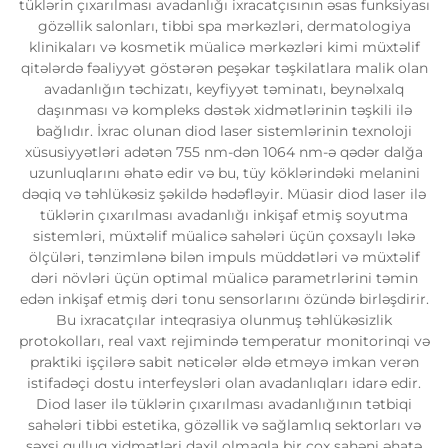
tüklərin çıxarılması avadanlığı ixracatçısının əsas funksiyası
gözəllik salonları, tibbi spa mərkəzləri, dermatologiya
klinikaları və kosmetik müalicə mərkəzləri kimi müxtəlif
qitələrdə fəaliyyət göstərən peşəkar təşkilatlara malik olan
avadanlığın təchizatı, keyfiyyət təminatı, beynəlxalq
daşınması və kompleks dəstək xidmətlərinin təşkili ilə
bağlıdır. İxrac olunan diod laser sistemlərinin texnoloji
xüsusiyyətləri adətən 755 nm-dən 1064 nm-ə qədər dalğa
uzunluqlarını əhatə edir və bu, tüy köklərindəki melanini
dəqiq və təhlükəsiz şəkildə hədəfləyir. Müasir diod laser ilə
tüklərin çıxarılması avadanlığı inkişaf etmiş soyutma
sistemləri, müxtəlif müalicə sahələri üçün çoxsaylı ləkə
ölçüləri, tənzimlənə bilən impuls müddətləri və müxtəlif
dəri növləri üçün optimal müalicə parametrlərini təmin
edən inkişaf etmiş dəri tonu sensorlarını özündə birləşdirir.
Bu ixracatçılar inteqrasiya olunmuş təhlükəsizlik
protokolları, real vaxt rejimində temperatur monitorinqi və
praktiki işçilərə sabit nəticələr əldə etməyə imkan verən
istifadəçi dostu interfeysləri olan avadanlıqları idarə edir.
Diod laser ilə tüklərin çıxarılması avadanlığının tətbiqi
sahələri tibbi estetika, gözəllik və sağlamlıq sektorları və
şəxsi qulluq xidmətləri daxil olmaqla bir çox sahəni əhatə