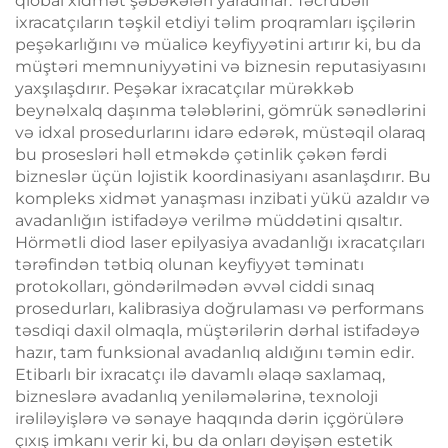
qlobal xidmət şəbəkələri yaradırlar. Təcrübəli
ixracatçıların təşkil etdiyi təlim proqramları işçilərin
peşəkarlığını və müalicə keyfiyyətini artırır ki, bu da
müştəri memnuniyyətini və biznesin reputasiyasını
yaxşılaşdırır. Peşəkar ixracatçılar mürəkkəb
beynəlxalq daşınma tələblərini, gömrük sənədlərini
və idxal prosedurlarını idarə edərək, müstəqil olaraq
bu prosesləri həll etməkdə çətinlik çəkən fərdi
bizneslər üçün lojistik koordinasiyanı asanlaşdırır. Bu
kompleks xidmət yanaşması inzibati yükü azaldır və
avadanlığın istifadəyə verilmə müddətini qısaltır.
Hörmətli diod laser epilyasiya avadanlığı ixracatçıları
tərəfindən tətbiq olunan keyfiyyət təminatı
protokolları, göndərilmədən əvvəl ciddi sınaq
prosedurları, kalibrasiya doğrulaması və performans
təsdiqi daxil olmaqla, müştərilərin dərhal istifadəyə
hazır, tam funksional avadanlıq aldığını təmin edir.
Etibarlı bir ixracatçı ilə davamlı əlaqə saxlamaq,
bizneslərə avadanlıq yeniləmələrinə, texnoloji
irəliləyişlərə və sənaye haqqında dərin içgörülərə
çıxış imkanı verir ki, bu da onları dəyişən estetik