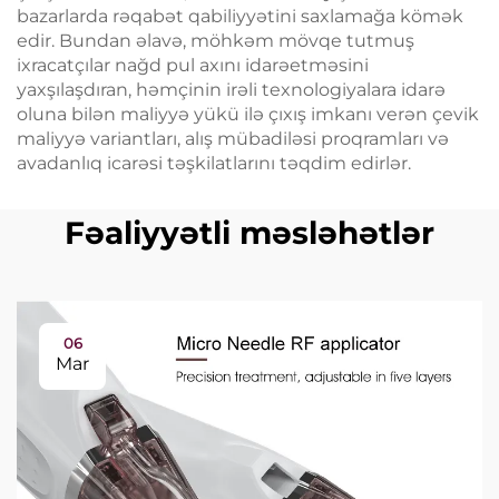
bazarlarda rəqabət qabiliyyətini saxlamağa kömək
edir. Bundan əlavə, möhkəm mövqe tutmuş
ixracatçılar nağd pul axını idarəetməsini
yaxşılaşdıran, həmçinin irəli texnologiyalara idarə
oluna bilən maliyyə yükü ilə çıxış imkanı verən çevik
maliyyə variantları, alış mübadiləsi proqramları və
avadanlıq icarəsi təşkilatlarını təqdim edirlər.
Fəaliyyətli məsləhətlər
06
Mar