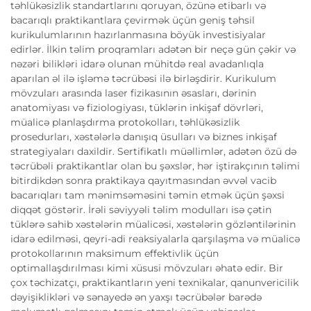
təhlükəsizlik standartlarını qoruyan, özünə etibarlı və
bacarıqlı praktikantlara çevirmək üçün geniş təhsil
kurikulumlarının hazırlanmasına böyük investisiyalar
edirlər. İlkin təlim proqramları adətən bir neçə gün çəkir və
nəzəri bilikləri idarə olunan mühitdə real avadanlıqla
aparılan əl ilə işləmə təcrübəsi ilə birləşdirir. Kurikulum
mövzuları arasında laser fizikasının əsasları, dərinin
anatomiyası və fiziologiyası, tüklərin inkişaf dövrləri,
müalicə planlaşdırma protokolları, təhlükəsizlik
prosedurları, xəstələrlə danışıq üsulları və biznes inkişaf
strategiyaları daxildir. Sertifikatlı müəllimlər, adətən özü də
təcrübəli praktikantlar olan bu şəxslər, hər iştirakçının təlimi
bitirdikdən sonra praktikaya qayıtmasından əvvəl vacib
bacarıqları tam mənimsəməsini təmin etmək üçün şəxsi
diqqət göstərir. İrəli səviyyəli təlim modulları isə çətin
tüklərə sahib xəstələrin müalicəsi, xəstələrin gözləntilərinin
idarə edilməsi, qeyri-adi reaksiyalarla qarşılaşma və müalicə
protokollarının maksimum effektivlik üçün
optimallaşdırılması kimi xüsusi mövzuları əhatə edir. Bir
çox təchizatçı, praktikantların yeni texnikalar, qanunvericilik
dəyişiklikləri və sənayedə ən yaxşı təcrübələr barədə