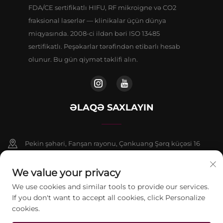
FDA/CE sertifikatlı HIFU, RF mikroigne və CO2
fraksional laserlər — klinikalar üçün dünya
miqyasında. 2008-ci ildən bəri ISO 13485
sertifikatlı. Peşəkarlar tərəfindən etibarlı hesab
olunur. Bu gün qiymət təklifi alın.
ƏLAQƏ SAXLAYIN
Pekin şəhəri, Fanşan rayonu, Çənkuang Şərq küçəsi 16
saylı binanın 9 nömrəli binasının 802-ci otağı
We value your privacy
+86-13911459627
We use cookies and similar tools to provide our services.
If you don't want to accept all cookies, click Personalize
[email protected]
cookies.