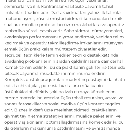
məlumatlı qalmasını təmin etmək üçün vebinarlar,
seminarlar və illik konfranslar vasitəsilə davamlı təhsil
imkanları təqdim edir. Dəstək xidmətləri yalnız ilk təlimlə
məhdudlaşmır; xüsusi müştəri xidməti komandaları texniki
suallara, müalicə protokolları üzrə məsləhətlərə və operativ
rəhbərliyə sürətli cavab verir. Sahə xidməti nümayəndələri,
avadanlığın performansını qiymətləndirmək, yenidən təlim
keçirmək və operativ təkmilləşdirmə imkanlarını müəyyən
etmək üçün praktikalara müntəzəm ziyarətlər edir.
Təcrübəli texniklərlə təmin edilən texniki dəstək xəttində
avadanlıq problemlərinin aradan qaldırılmasına dair dərhal
kömək təmin edilir ki, bu da praktikanın gəlirlərinə təsir edə
biləcək dayanma müddətlərini minimuma endirir.
Kompleks dəstək proqramları marketinq dəstəyini də əhatə
edir: təchizatçılar, potensial xəstələrə müalicənin
üstünlüklərini effektiv şəkildə izah etməyə kömək edən
promo materiallar, xəstələr üçün təhsil resursları, «əvvəl və
sonra» fotoşəkillər və sosial mediya üçün kontent təqdim
edir. Biznes inkişafı üzrə məsləhət xidməti, praktikaların
qiymət təyin etmə strategiyalarını, müalicə paketlərini və
operativ iş axınlarını optimallaşdırmasına kömək edir ki, bu
da gəlirlərin maksimuma çatdırılmasını və eyni zamanda