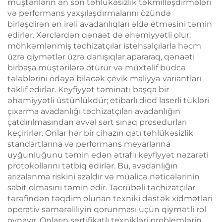
müştərilərin ən son təhlükəsizlik təkmilləşdirmələri
və performans yaxşılaşdırmalarını özündə
birləşdirən ən irəli avadanlıqları əldə etməsini təmin
edirlər. Xərclərdən qənaət də əhəmiyyətli olur:
möhkəmlənmiş təchizatçılar istehsalçılarla həcm
üzrə qiymətlər üzrə danışıqlar apararaq, qənaəti
birbaşa müştərilərə ötürür və müxtəlif büdcə
tələblərini ödəyə biləcək çevik maliyyə variantları
təklif edirlər. Keyfiyyət təminatı başqa bir
əhəmiyyətli üstünlükdür; etibarlı diod laserli tükləri
çıxarma avadanlığı təchizatçıları avadanlığın
çatdırılmasından əvvəl sərt sınaq prosedurları
keçirirlər. Onlar hər bir cihazın qatı təhlükəsizlik
standartlarına və performans meyarlarına
uyğunluğunu təmin edən ətraflı keyfiyyət nəzarəti
protokollarını tətbiq edirlər. Bu, avadanlığın
arızalanma riskini azaldır və müalicə nəticələrinin
sabit olmasını təmin edir. Təcrübəli təchizatçılar
tərəfindən təqdim olunan texniki dəstək xidmətləri
operativ səmərəliliyin qorunması üçün qiymətli rol
oynayır. Onların sertifikatlı texnikləri problemlərin