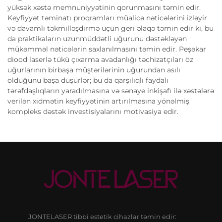
yüksək xəstə memnuniyyətinin qorunmasını təmin edir.
Keyfiyyət təminatı proqramları müalicə nəticələrini izləyir
və davamlı təkmilləşdirmə üçün geri əlaqə təmin edir ki, bu
da praktikaların uzunmüddətli uğurunu dəstəkləyən
mükəmməl nəticələrin saxlanılmasını təmin edir. Peşəkar
diood laserlə tükü çıxarma avadanlığı təchizatçıları öz
uğurlarının birbaşa müştərilərinin uğurundan asılı
olduğunu başa düşürlər; bu da qarşılıqlı faydalı
tərəfdaşlıqların yaradılmasına və sənaye inkişafı ilə xəstələrə
verilən xidmətin keyfiyyətinin artırılmasına yönəlmiş
kompleks dəstək investisiyalarını motivasiya edir.
JONTELASER tibbi estetik cihazlar təmin edir: