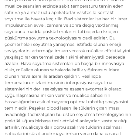
müalicə seansları ərzində sabit temperaturu təmin edən
safir və ya almaz uclu aplikatorlar vasitəsilə kontakt
soyutma ilə həyata keçirilir. Bəzi sistemlər isə hər bir lazer
impulsundan əvvəl, zamanı və sonra dəqiq vaxtlanmış
soyuducu maddə püskürtmələrini tətbiq edən kriojen
püskürtmə soyutma texnologiyasını daxil edirlər. Bu
çoxmərhələli soyutma yanaşması istifadə olunan enerji
səviyyələrini artırmağa imkan verərək müalicə effektivliyini
yaxşılaşdırarkən termal zədə riskini əhəmiyyətli dərəcədə
azaldır. Hava soyutma sistemləri də başqa bir innovasiya
olub, müalicə olunan sahələrdə istilik yığılmasını idarə
olunan hava axını ilə aradan qaldırır. Reallıqda
temperaturun izlənilməsinin inteqrasiyası soyutma
sistemlərinin dəri reaksiyasına əsasən avtomatik olaraq
uyğunlaşmasına imkan verir və müalicə sahəsinin
həssaslığından asılı olmayaraq optimal rahatlıq səviyyəsini
təmin edir. Peşəkar diood laserı ilə tüklərin çıxarılması
avadanlığı təchizatçıları bu üstün soyutma texnologiyasının
praktiki uğura birbaşa təsir etdiyini anlayırlar: xəstə razılığı
artırılır, müalicəyə dair qorxu azalır və tüklərin azalması
nəticələrini sürətləndirməyə imkan verən daha cəsarətli