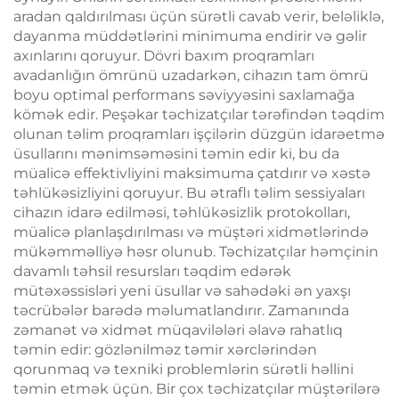
aradan qaldırılması üçün sürətli cavab verir, beləliklə,
dayanma müddətlərini minimuma endirir və gəlir
axınlarını qoruyur. Dövri baxım proqramları
avadanlığın ömrünü uzadarkən, cihazın tam ömrü
boyu optimal performans səviyyəsini saxlamağa
kömək edir. Peşəkar təchizatçılar tərəfindən təqdim
olunan təlim proqramları işçilərin düzgün idarəetmə
üsullarını mənimsəməsini təmin edir ki, bu da
müalicə effektivliyini maksimuma çatdırır və xəstə
təhlükəsizliyini qoruyur. Bu ətraflı təlim sessiyaları
cihazın idarə edilməsi, təhlükəsizlik protokolları,
müalicə planlaşdırılması və müştəri xidmətlərində
mükəmməlliyə həsr olunub. Təchizatçılar həmçinin
davamlı təhsil resursları təqdim edərək
mütəxəssisləri yeni üsullar və sahədəki ən yaxşı
təcrübələr barədə məlumatlandırır. Zamanında
zəmanət və xidmət müqavilələri əlavə rahatlıq
təmin edir: gözlənilməz təmir xərclərindən
qorunmaq və texniki problemlərin sürətli həllini
təmin etmək üçün. Bir çox təchizatçılar müştərilərə