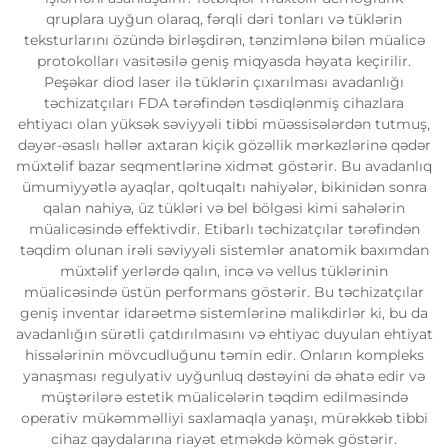
qruplara uyğun olaraq, fərqli dəri tonları və tüklərin
teksturlarını özündə birləşdirən, tənzimlənə bilən müalicə
protokolları vasitəsilə geniş miqyasda həyata keçirilir.
Peşəkar diod laser ilə tüklərin çıxarılması avadanlığı
təchizatçıları FDA tərəfindən təsdiqlənmiş cihazlara
ehtiyacı olan yüksək səviyyəli tibbi müəssisələrdən tutmuş,
dəyər-əsaslı həllər axtaran kiçik gözəllik mərkəzlərinə qədər
müxtəlif bazar seqmentlərinə xidmət göstərir. Bu avadanlıq
ümumiyyətlə ayaqlar, qoltuqaltı nahiyələr, bikinidən sonra
qalan nahiyə, üz tükləri və bel bölgəsi kimi sahələrin
müalicəsində effektivdir. Etibarlı təchizatçılar tərəfindən
təqdim olunan irəli səviyyəli sistemlər anatomik baxımdan
müxtəlif yerlərdə qalın, incə və vellus tüklərinin
müalicəsində üstün performans göstərir. Bu təchizatçılar
geniş inventar idarəetmə sistemlərinə malikdirlər ki, bu da
avadanlığın sürətli çatdırılmasını və ehtiyac duyulan ehtiyat
hissələrinin mövcudluğunu təmin edir. Onların kompleks
yanaşması regulyativ uyğunluq dəstəyini də əhatə edir və
müştərilərə estetik müalicələrin təqdim edilməsində
operativ mükəmməlliyi saxlamaqla yanaşı, mürəkkəb tibbi
cihaz qaydalarına riayət etməkdə kömək göstərir.