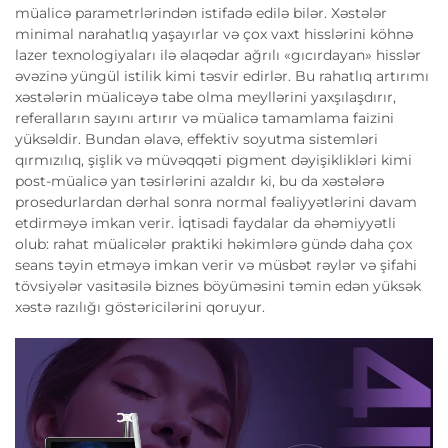
müalicə parametrlərindən istifadə edilə bilər. Xəstələr
minimal narahatlıq yaşayırlar və çox vaxt hisslərini köhnə
lazer texnologiyaları ilə əlaqədar ağrılı «gıcırdayan» hisslər
əvəzinə yüngül istilik kimi təsvir edirlər. Bu rahatlıq artırımı
xəstələrin müalicəyə tabe olma meyllərini yaxşılaşdırır,
referalların sayını artırır və müalicə tamamlama faizini
yüksəldir. Bundan əlavə, effektiv soyutma sistemləri
qırmızılıq, şişlik və müvəqqəti pigment dəyişiklikləri kimi
post-müalicə yan təsirlərini azaldır ki, bu da xəstələrə
prosedurlardan dərhal sonra normal fəaliyyətlərini davam
etdirməyə imkan verir. İqtisadi faydalar da əhəmiyyətli
olub: rahat müalicələr praktiki həkimlərə gündə daha çox
seans təyin etməyə imkan verir və müsbət rəylər və şifahi
tövsiyələr vasitəsilə biznes böyüməsini təmin edən yüksək
xəstə razılığı göstəricilərini qoruyur.