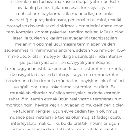
sistemlərinin təchizatına xüsusi diqqət yetirirlər. Belə
avadanlıq təchizatçılarının əsas funksiyası yalnız
məhsulların paylanması ilə məhdudlaşmır; onlar
avadanlığın quraşdırılmasını, personalın təlimini, texniki
dəstəyi və davamlı texniki xidmət xidmətlərini əhatə edən
tam komples xidmət paketləri təqdim edirlər. Müasir diod
laser ilə tüklərin çıxarılması avadanlığı təchizatçıları
melaninin optimal udulmasını təmin edən və dəri
zədələnməsini minimuma endirən, adətən 755 nm-dən 1064
nm-ə qədər olan müəyyən dalğa uzunluqlarında intensiv
işıq şüaları yaradan irəli səviyyəli yarımkeçirici
texnologiyadan istifadə edirlər. Müasir sistemlərin texnoloji
xüsusiyyətləri arasında inteqral soyutma mexanizmləri,
tənzimlənə bilən impuls müddətləri, dəyişkən ləkə ölçüləri
və ağıllı dəri tonu aşkarlama sistemləri daxildir. Bu
mürəkkəb cihazlar müalicə sessiyaları ərzində xəstənin
rahatlığını təmin etmək üçün real vaxtda temperaturun
monitorinqini həyata keçirir. Avadanlıq müxtəlif dəri tipləri
və tüklərin rəngləri üçün əvvəlcədən təyin olunmuş
müalicə parametrləri ilə təchiz olunmuş istifadəçi dostu
interfeyslərə malikdir ki, bu da praktiki həkimlər üçün
işləməni asanlaşdırır. Tətbiqlər müxtəlif demografik