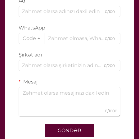
Ad
0/100
WhatsApp
Code
0/100
Şirkət adı
0/200
Mesaj
0/1000
GÖNDƏR