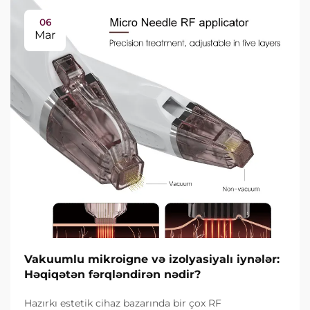
06
Mar
Vakuumlu mikroigne və izolyasiyalı iynələr:
Həqiqətən fərqləndirən nədir?
Hazırkı estetik cihaz bazarında bir çox RF