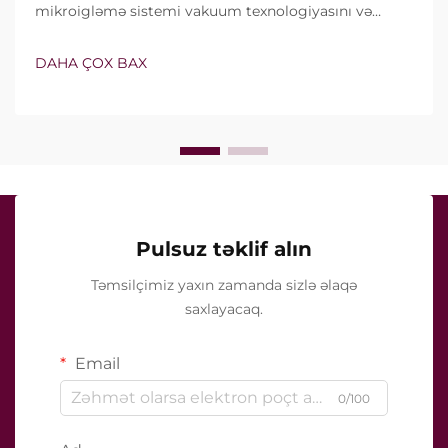
mikroigləmə sistemi vakuum texnologiyasını və
izolyasiyalı iynələri özündə birləşdirir. Lakin həqiqi
sual yalnız bu xüsusiyyətlərin mövcud olub-olmaması
DAHA ÇOX BAX
deyil, onların klinik müalicə zamanı necə dəqiq işlədiyi
ilə bağlıdır...
Pulsuz təklif alın
Təmsilçimiz yaxın zamanda sizlə əlaqə
saxlayacaq.
Email
0/100