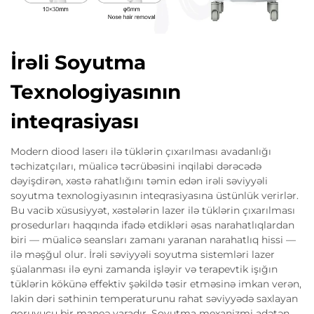
İrəli Soyutma
Texnologiyasının
inteqrasiyası
Modern diood laserı ilə tüklərin çıxarılması avadanlığı
təchizatçıları, müalicə təcrübəsini inqilabi dərəcədə
dəyişdirən, xəstə rahatlığını təmin edən irəli səviyyəli
soyutma texnologiyasının inteqrasiyasına üstünlük verirlər.
Bu vacib xüsusiyyət, xəstələrin lazer ilə tüklərin çıxarılması
prosedurları haqqında ifadə etdikləri əsas narahatlıqlardan
biri — müalicə seansları zamanı yaranan narahatlıq hissi —
ilə məşğul olur. İrəli səviyyəli soyutma sistemləri lazer
şüalanması ilə eyni zamanda işləyir və terapevtik işığın
tüklərin kökünə effektiv şəkildə təsir etməsinə imkan verən,
lakin dəri səthinin temperaturunu rahat səviyyədə saxlayan
qoruyucu bir maneə yaradır. Soyutma mexanizmi adətən