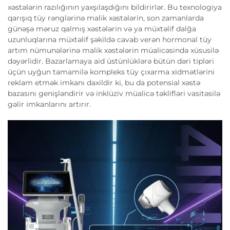
xəstələrin razılığının yaxşılaşdığını bildirirlər. Bu texnologiya
qarışıq tüy rənglərinə malik xəstələrin, son zamanlarda
günəşə məruz qalmış xəstələrin və ya müxtəlif dalğa
uzunluqlarına müxtəlif şəkildə cavab verən hormonal tüy
artım nümunələrinə malik xəstələrin müalicəsində xüsusilə
dəyərlidir. Bazarlamaya aid üstünlüklərə bütün dəri tipləri
üçün uyğun tamamilə kompleks tüy çıxarma xidmətlərini
reklam etmək imkanı daxildir ki, bu da potensial xəstə
bazasını genişləndirir və inklüziv müalicə təklifləri vasitəsilə
gəlir imkanlarını artırır.