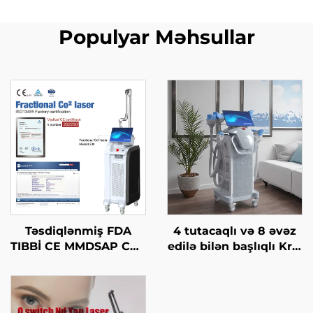
Populyar Məhsullar
Təsdiqlənmiş FDA
4 tutacaqlı və 8 əvəz
TIBBİ CE MMDSAP CO2
edilə bilən başlıqlı Krio
Fraksional Laser
Zəiflətmə, 360 dərəcə
Maşını
soyutma texnologiyası
ilə krioterapiya, çəki
itirmə kosmetik maşın