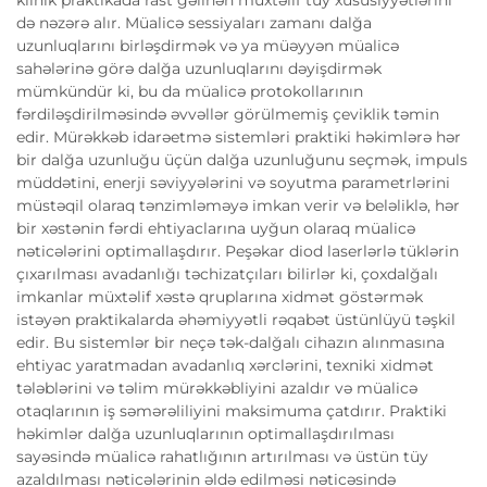
də nəzərə alır. Müalicə sessiyaları zamanı dalğa
uzunluqlarını birləşdirmək və ya müəyyən müalicə
sahələrinə görə dalğa uzunluqlarını dəyişdirmək
mümkündür ki, bu da müalicə protokollarının
fərdiləşdirilməsində əvvəllər görülmemiş çeviklik təmin
edir. Mürəkkəb idarəetmə sistemləri praktiki həkimlərə hər
bir dalğa uzunluğu üçün dalğa uzunluğunu seçmək, impuls
müddətini, enerji səviyyələrini və soyutma parametrlərini
müstəqil olaraq tənzimləməyə imkan verir və beləliklə, hər
bir xəstənin fərdi ehtiyaclarına uyğun olaraq müalicə
nəticələrini optimallaşdırır. Peşəkar diod laserlərlə tüklərin
çıxarılması avadanlığı təchizatçıları bilirlər ki, çoxdalğalı
imkanlar müxtəlif xəstə qruplarına xidmət göstərmək
istəyən praktikalarda əhəmiyyətli rəqabət üstünlüyü təşkil
edir. Bu sistemlər bir neçə tək-dalğalı cihazın alınmasına
ehtiyac yaratmadan avadanlıq xərclərini, texniki xidmət
tələblərini və təlim mürəkkəbliyini azaldır və müalicə
otaqlarının iş səmərəliliyini maksimuma çatdırır. Praktiki
həkimlər dalğa uzunluqlarının optimallaşdırılması
sayəsində müalicə rahatlığının artırılması və üstün tüy
azaldılması nəticələrinin əldə edilməsi nəticəsində