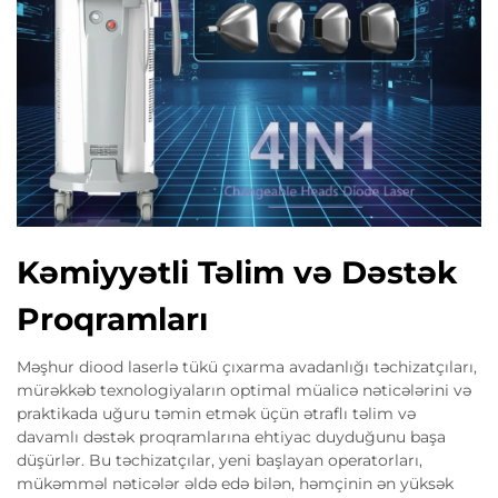
Kəmiyyətli Təlim və Dəstək
Proqramları
Məşhur diood laserlə tükü çıxarma avadanlığı təchizatçıları,
mürəkkəb texnologiyaların optimal müalicə nəticələrini və
praktikada uğuru təmin etmək üçün ətraflı təlim və
davamlı dəstək proqramlarına ehtiyac duyduğunu başa
düşürlər. Bu təchizatçılar, yeni başlayan operatorları,
mükəmməl nəticələr əldə edə bilən, həmçinin ən yüksək