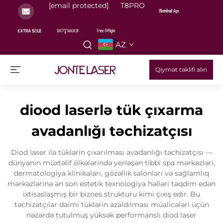
[email protected]
T8PRO
AZ
Qiymət təklifi alın
diood laserlə tük çıxarma
avadanlığı təchizatçısı
Diod laser ilə tüklərin çıxarılması avadanlığı təchizatçısı —
dünyanın müxtəlif ölkələrində yerləşən tibbi spa mərkəzləri,
dermatologiya klinikaları, gözəllik salonları və sağlamlıq
mərkəzlərinə ən son estetik texnologiya həlləri təqdim edən
ixtisaslaşmış bir biznes strukturu kimi çıxış edir. Bu
təchizatçılar daimi tüklərin azaldılması müalicələri üçün
nəzərdə tutulmuş yüksək performanslı diod laser