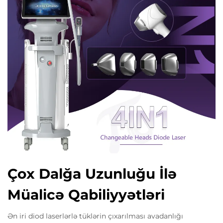
Çox Dalğa Uzunluğu İlə
Müalicə Qabiliyyətləri
Ən iri diod laserlərlə tüklərin çıxarılması avadanlığı