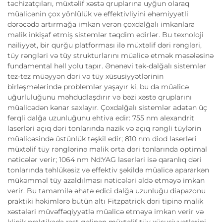
təchizatçıları, müxtəlif xəstə qruplarına uyğun olaraq
müalicənin çox yönlülük və effektivliyini əhəmiyyətli
dərəcədə artırmağa imkan verən çoxdalğalı imkanlara
malik inkişaf etmiş sistemlər təqdim edirlər. Bu texnoloji
nailiyyət, bir qurğu platforması ilə müxtəlif dəri rəngləri,
tüy rəngləri və tüy strukturlarını müalicə etmək məsələsinə
fundamental həll yolu tapır. Ənənəvi tək-dalğalı sistemlər
tez-tez müəyyən dəri və tüy xüsusiyyətlərinin
birləşmələrində problemlər yaşayır ki, bu da müalicə
uğurluluğunu məhdudlaşdırır və bəzi xəstə qruplarını
müalicədən kənar saxlayır. Çoxdalğalı sistemlər adətən üç
fərqli dalğa uzunluğunu ehtiva edir: 755 nm alexandrit
laserləri açıq dəri tonlarında nazik və açıq rəngli tüylərin
müalicəsində üstünlük təşkil edir; 810 nm diod laserləri
müxtəlif tüy rənglərinə malik orta dəri tonlarında optimal
nəticələr verir; 1064 nm Nd:YAG laserləri isə qaranlıq dəri
tonlarında təhlükəsiz və effektiv şəkildə müalicə apararkən
mükəmməl tüy azaldılması nəticələri əldə etməyə imkan
verir. Bu tamamilə əhatə edici dalğa uzunluğu diapazonu
praktiki həkimlərə bütün altı Fitzpatrick dəri tipinə malik
xəstələri müvəffəqiyyətlə müalicə etməyə imkan verir və
klinik praktikada rast gəlinən müxtəlif tüy xüsusiyyətlərini