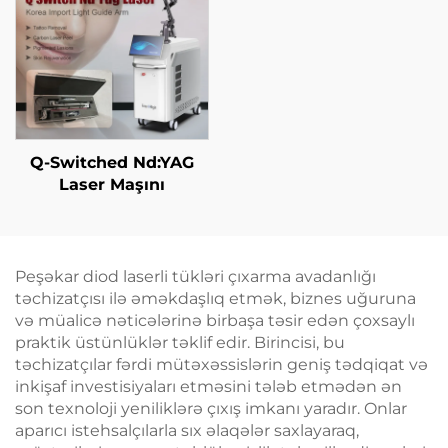
Q-Switched Nd:YAG
Laser Maşını
Peşəkar diod laserli tükləri çıxarma avadanlığı
təchizatçısı ilə əməkdaşlıq etmək, biznes uğuruna
və müalicə nəticələrinə birbaşa təsir edən çoxsaylı
praktik üstünlüklər təklif edir. Birincisi, bu
təchizatçılar fərdi mütəxəssislərin geniş tədqiqat və
inkişaf investisiyaları etməsini tələb etmədən ən
son texnoloji yeniliklərə çıxış imkanı yaradır. Onlar
aparıcı istehsalçılarla sıx əlaqələr saxlayaraq,