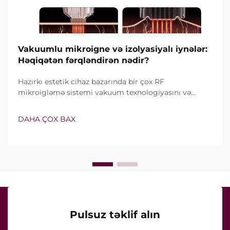
Vakuumlu mikroigne və izolyasiyalı iynələr:
Həqiqətən fərqləndirən nədir?
Hazırkı estetik cihaz bazarında bir çox RF
mikroigləmə sistemi vakuum texnologiyasını və
izolyasiyalı iynələri özündə birləşdirir. Lakin həqiqi
sual yalnız bu xüsusiyyətlərin mövcud olub-olmaması
DAHA ÇOX BAX
deyil, onların klinik müalicə zamanı necə dəqiq işlədiyi
ilə bağlıdır...
Pulsuz təklif alın