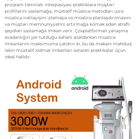
proqram təminatı inteqrasiyası praktiklərə müştəri
profillərini saxlamağa, müxtəlif müalicə metodları üzrə
müalicə irəliləyişini izləməyə və müalicə planlaşdırılmasını
və müştəri memnuniyyətini artırmağa kömək edən ətraflı
qeydləri saxlamağa imkan verir. Çoxplatformalı yanaşma
avadanlığın yer tutduğu sahəni azaldarkən müalicə
imkanlarını maksimuma çatdırır ki, bu da məkanı məhdud,
lakin müxtəlif xidmət imkanları axtaran praktikalar üçün
ideal həlldir.