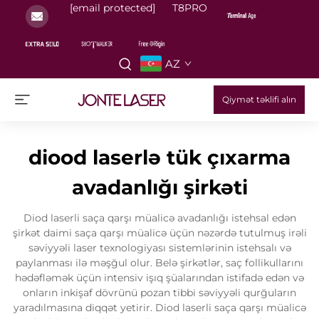
[email protected]
T8PRO
AZ
Qiymət təklifi alın
diood laserlə tük çıxarma
avadanlığı şirkəti
Diod laserli saça qarşı müalicə avadanlığı istehsal edən
şirkət daimi saça qarşı müalicə üçün nəzərdə tutulmuş irəli
səviyyəli laser texnologiyası sistemlərinin istehsalı və
paylanması ilə məşğul olur. Belə şirkətlər, saç follikullarını
hədəfləmək üçün intensiv işıq şüalarından istifadə edən və
onların inkişaf dövrünü pozan tibbi səviyyəli qurğuların
yaradılmasına diqqət yetirir. Diod laserli saça qarşı müalicə