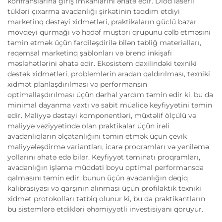
konfranslarına giriş imkanlarını əhatə edir. Diod laserli
tükləri çıxarma avadanlığı şirkətinin təqdim etdiyi
marketinq dəstəyi xidmətləri, praktikaların güclü bazar
mövqeyi qurmağı və hədəf müştəri qrupunu cəlb etməsini
təmin etmək üçün fərdiləşdirilə bilən təbliğ materialları,
rəqəmsal marketinq şablonları və brend inkişafı
məsləhətlərini əhatə edir. Ekosistem daxilindəki texniki
dəstək xidmətləri, problemlərin aradan qaldırılması, texniki
xidmət planlaşdırılması və performansın
optimallaşdırılması üçün dərhal yardım təmin edir ki, bu da
minimal dayanma vaxtı və sabit müalicə keyfiyyətini təmin
edir. Maliyyə dəstəyi komponentləri, müxtəlif ölçülü və
maliyyə vəziyyətində olan praktikalar üçün irəli
avadanlıqların əlçatanlığını təmin etmək üçün çevik
maliyyələşdirmə variantları, icarə proqramları və yeniləmə
yollarını əhatə edə bilər. Keyfiyyət təminatı proqramları,
avadanlığın işləmə müddəti boyu optimal performansda
qalmasını təmin edir; bunun üçün avadanlığın dəqiq
kalibrasiyası və qarşının alınması üçün profilaktik texniki
xidmət protokolları tətbiq olunur ki, bu da praktikantların
bu sistemlərə etdikləri əhəmiyyətli investisiyanı qoruyur.