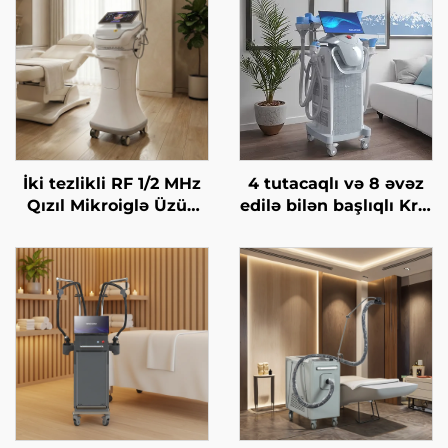
İki tezlikli RF 1/2 MHz
4 tutacaqlı və 8 əvəz
Qızıl Mikroiglə Üzün
edilə bilən başlıqlı Krio
Bərpa Edilməsi Maşını
Zəiflətmə, 360 dərəcə
soyutma texnologiyası
ilə krioterapiya, çəki
itirmə kosmetik maşın