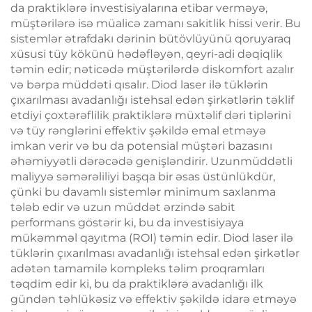
da praktiklərə investisiyalarına etibar verməyə,
müştərilərə isə müalicə zamanı sakitlik hissi verir. Bu
sistemlər ətrafdakı dərinin bütövlüyünü qoruyaraq
xüsusi tüy kökünü hədəfləyən, qeyri-adi dəqiqlik
təmin edir; nəticədə müştərilərdə diskomfort azalır
və bərpa müddəti qısalır. Diod laser ilə tüklərin
çıxarılması avadanlığı istehsal edən şirkətlərin təklif
etdiyi çoxtərəflilik praktiklərə müxtəlif dəri tiplərini
və tüy rənglərini effektiv şəkildə emal etməyə
imkan verir və bu da potensial müştəri bazasını
əhəmiyyətli dərəcədə genişləndirir. Uzunmüddətli
maliyyə səmərəliliyi başqa bir əsas üstünlükdür,
çünki bu davamlı sistemlər minimum saxlanma
tələb edir və uzun müddət ərzində sabit
performans göstərir ki, bu da investisiyaya
mükəmməl qayıtma (ROI) təmin edir. Diod laser ilə
tüklərin çıxarılması avadanlığı istehsal edən şirkətlər
adətən tamamilə kompleks təlim proqramları
təqdim edir ki, bu da praktiklərə avadanlığı ilk
gündən təhlükəsiz və effektiv şəkildə idarə etməyə