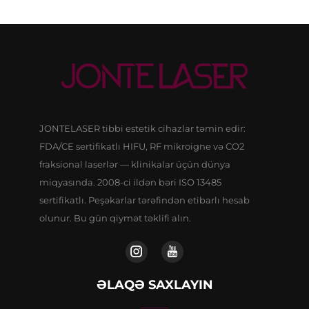
JONTELASER tibbi estetik cihazlar təmin edir:
FDA/CE sertifikatlı HIFU, RF mikroigne və CO2
fraksional laserlər — klinikalar üçün dünya
miqyasında. 2008-ci ildən bəri ISO 13485
sertifikatlı. Peşəkarlar tərəfindən etibarlı hesab
olunur. Bu gün qiymət təklifi alın.
ƏLAQƏ SAXLAYIN