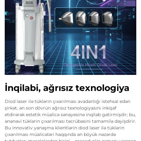
İnqilabi, ağrısız texnologiya
Diod laser ilə tüklərin çıxarılması avadanlığı istehsal edən
şirkət, ən son dövrün ağrısız texnologiyasını inkişaf
etdirərək estetik müalicə sənayesinə inqilab gətirmişdir; bu,
ənənəvi tüklərin çıxarılması təcrübəsini tamamilə dəyişdirir.
Bu innovativ yanaşma klientlərin diod laser ilə tüklərin
çıxarılması müalicələri haqqında ən böyük nəzərdə
tutduqları məsələlərdən birini – prosedurlar zamanı yaranan