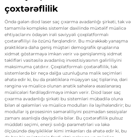
çoxtərəflilik
Öndə gələn diod laser saç çıxarma avadanlığı şirkəti, tək və
tamamilə kompleks sistemlər daxilində müxtəlif müalicə
ehtiyaclarını ödəyən irəli səviyyəli çoxplatformalı
çoxtərəfliliyi ilə özünü fərqləndirir. Bu mürəkkəb yanaşma
praktiklərə daha geniş müştəri demografik qruplarına
xidmət göstərməyə imkan verir və genişlənmiş xidmət
təklifləri vasitəsilə avadanlıq investisiyasının gəlirliliyini
maksimuma çatdırır. Çoxplatformalı çoxtərəflilik, tək
sistemlərdə bir neçə dalğa uzunluğuna malik seçimləri
əhatə edir ki, bu da praktiklərə müəyyən saç tiplərinə, dəri
rənginə və müalicə olunan anatik sahələrə əsaslanaraq
müalicələri fərdiləşdirməyə imkan verir. Diod laser saç
çıxarma avadanlığı şirkəti bu sistemləri mübadilə oluna
bilən əl qələmləri və müalicə modulları ilə layihələndirir; bu
modullar iş prosesinin səmərəliliyini pozmadan sessiyalar
zamanı asanlıqla dəyişdirilə bilər. Bu çoxtərəflilik pulsuz
müddəti seçimi, enerji sıxlığı parametrləri və ləkə
ölçüsündə dəyişikliklər kimi imkanları da əhatə edir ki, bu