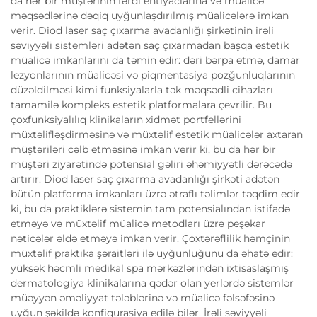
da hər bir müştərinin fərdi ehtiyaclarına və müalicə
məqsədlərinə dəqiq uyğunlaşdırılmış müalicələrə imkan
verir. Diod laser saç çıxarma avadanlığı şirkətinin irəli
səviyyəli sistemləri adətən saç çıxarmadan başqa estetik
müalicə imkanlarını da təmin edir: dəri bərpa etmə, damar
lezyonlarının müalicəsi və piqmentasiya pozğunluqlarının
düzəldilməsi kimi funksiyalarla tək məqsədli cihazları
tamamilə kompleks estetik platformalara çevrilir. Bu
çoxfunksiyalılıq klinikaların xidmət portfellərini
müxtəlifləşdirməsinə və müxtəlif estetik müalicələr axtaran
müştəriləri cəlb etməsinə imkan verir ki, bu da hər bir
müştəri ziyarətində potensial gəliri əhəmiyyətli dərəcədə
artırır. Diod laser saç çıxarma avadanlığı şirkəti adətən
bütün platforma imkanları üzrə ətraflı təlimlər təqdim edir
ki, bu da praktiklərə sistemin tam potensialından istifadə
etməyə və müxtəlif müalicə metodları üzrə peşəkar
nəticələr əldə etməyə imkan verir. Çoxtərəflilik həmçinin
müxtəlif praktika şəraitləri ilə uyğunluğunu da əhatə edir:
yüksək həcmli medikal spa mərkəzlərindən ixtisaslaşmış
dermatologiya klinikalarına qədər olan yerlərdə sistemlər
müəyyən əməliyyat tələblərinə və müalicə fəlsəfəsinə
uyğun şəkildə konfiqurasiya edilə bilər. İrəli səviyyəli