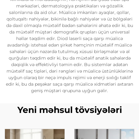
mərkəzləri, dermatologiya praktikaları və gözəllik
salonlarına da aid olur. Müalicə imkanları ayaqlar, qollar,
qoltuqaltı nahiyələr, bikinilə bağlı nahiyələr və üz bölgələri
də daxil olmaqla müxtəlif bədən sahələrini əhatə edir ki, bu
da müxtəlif müştəri demografik qrupları üçün universal
həllər təqdim edir. Diod laserli saça qarşı müalicə
avadanlığı istehsal edən şirkət həmçinin müxtəlif müalicə
sahələri üçün nəzərdə tutulmuş xüsusi birləşmələr və əl
qurğuları təqdim edir ki, bu da müxtəlif anatik sahələrdə
dəqiqlik və effektivliyi təmin edir. Bu sistemlər adətən
müxtəlif saç tipləri, dəri rəngləri və müalicə üstünlüklərinə
uyğun olaraq bir neçə impuls rejimi və enerji sıxlığı təklif
edir ki, bu da peşəkar saça qarşı müalicə xidmətləri axtaran
geniş müştəri qrupuna uyğun gəlir.
Yeni məhsul tövsiyələri