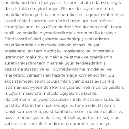
praktikanın bütün fəaliyyət sahələrini əhatə edən strategik
dəstək tələb etdiyini tanıyır. Biznes dəstəyi ekosistemi,
praktikantların yerli bazar dinamikasını, rəqabət mühitini və
laserli tükləri çıxarma xidmətləri üçün optimal mövqe
strategiyalarını başa düşmələrinə kömək edən ətraflı bazar
təhlili və praktika qiymətləndirmə xidmətləri ilə başlayır.
Diod laserli tükləri çıxarma avadanlığı şirkəti adətən
praktikantlarla sıx əlaqədə işləyən biznes inkişafı
məsləhətçiləri təmin edir; bu məsləhətçilər, investisiya
üzərindən maksimum gəlir əldə etmək və praktikanın
sürətli inkişafını təmin etmək üçün fərdiləşdirilmiş
başlatma strategiyaları, qiymətləndirmə modelləri və
marketinq yanaşmaları hazırlamağa kömək edirlər. Bu
ekosistemdəki təlim proqramları, yalnız əsas avadanlıq
istismarı səviyyəsindən kənara çıxaraq, irəli müalicə üsulları,
müştəri məsləhəti metodologiyaları və biznes
idarəetmənin ən yaxşı təcrübələrini də əhatə edir ki, bu da
praktikantların tam hazırolduğunu təmin edir. Davamlı
təhsil komponenti, praktikantları ən son müalicə üsulları və
bazar tendensiyaları ilə tanış etmək üçün tez-tez keçirilən
vebsinarlar, sertifikatlandırma proqramları və sənaye