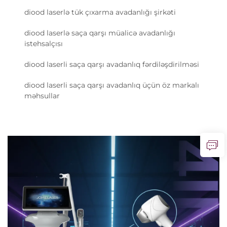
diood laserlə tük çıxarma avadanlığı şirkəti
diood laserlə saça qarşı müalicə avadanlığı
istehsalçısı
diood laserli saça qarşı avadanlıq fərdiləşdirilməsi
diood laserli saça qarşı avadanlıq üçün öz markalı
məhsullar