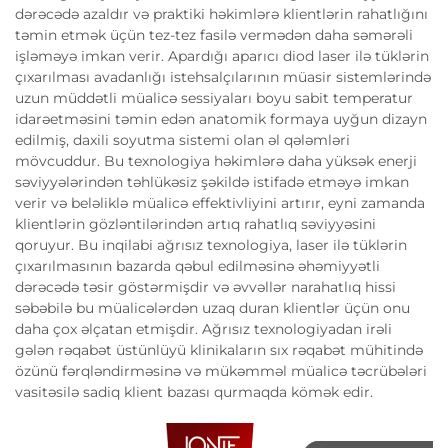
dərəcədə azaldır və praktiki həkimlərə klientlərin rahatlığını
təmin etmək üçün tez-tez fasilə vermədən daha səmərəli
işləməyə imkan verir. Apardığı aparıcı diod laser ilə tüklərin
çıxarılması avadanlığı istehsalçılarının müasir sistemlərində
uzun müddətli müalicə sessiyaları boyu sabit temperatur
idarəetməsini təmin edən anatomik formaya uyğun dizayn
edilmiş, daxili soyutma sistemi olan əl qələmləri
mövcuddur. Bu texnologiya həkimlərə daha yüksək enerji
səviyyələrindən təhlükəsiz şəkildə istifadə etməyə imkan
verir və beləliklə müalicə effektivliyini artırır, eyni zamanda
klientlərin gözləntilərindən artıq rahatlıq səviyyəsini
qoruyur. Bu inqilabi ağrısız texnologiya, laser ilə tüklərin
çıxarılmasının bazarda qəbul edilməsinə əhəmiyyətli
dərəcədə təsir göstərmişdir və əvvəllər narahatlıq hissi
səbəbilə bu müalicələrdən uzaq duran klientlər üçün onu
daha çox əlçatan etmişdir. Ağrısız texnologiyadan irəli
gələn rəqabət üstünlüyü klinikaların sıx rəqabət mühitində
özünü fərqləndirməsinə və mükəmməl müalicə təcrübələri
vasitəsilə sadiq klient bazası qurmaqda kömək edir.