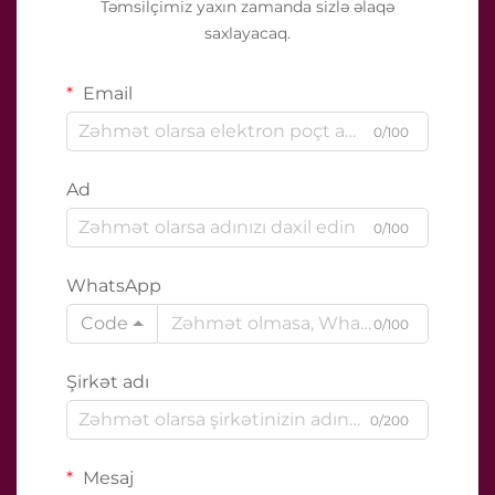
Təmsilçimiz yaxın zamanda sizlə əlaqə
saxlayacaq.
Email
0/100
Ad
0/100
WhatsApp
Code
0/100
Şirkət adı
0/200
Mesaj