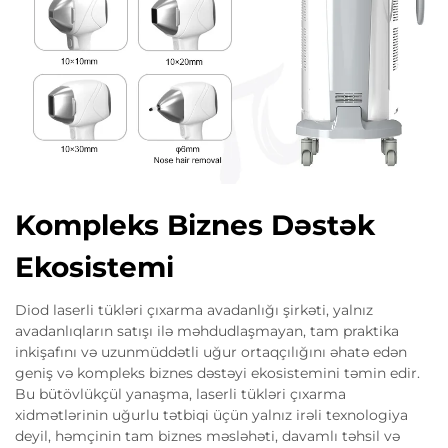
Kompleks Biznes Dəstək
Ekosistemi
Diod laserli tükləri çıxarma avadanlığı şirkəti, yalnız
avadanlıqların satışı ilə məhdudlaşmayan, tam praktika
inkişafını və uzunmüddətli uğur ortaqçılığını əhatə edən
geniş və kompleks biznes dəstəyi ekosistemini təmin edir.
Bu bütövlükçül yanaşma, laserli tükləri çıxarma
xidmətlərinin uğurlu tətbiqi üçün yalnız irəli texnologiya
deyil, həmçinin tam biznes məsləhəti, davamlı təhsil və