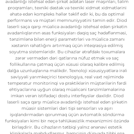
avadanlığı istehsal edən şirkət adətən laser maşınları, təlim
proqramları, texniki dəstək və texniki xidmət xidmətlərini
əhatə edən kompleks həllər təklif edir ki, bu da optimal
performans və müştəri memnuniyyətini təmin edir. Diod
laserli saça qarşı müalicə avadanlığı istehsal edən şirkətin
avadanlıqlarının əsas funksiyaları dəqiq saç hədəflənməsi,
tənzimlənə bilən enerji parametrləri və müalicə zamanı
xəstənin rahatlığını artırmaq üçün inteqrasiya edilmiş
soyutma sistemləridir. Bu cihazlar ətrafdakı toxumalara
zərər vermədən dəri qatlarına nüfuz etmək və saç
follikullarına çatmaq üçün xüsusi olaraq kalibre edilmiş
dalğa uzunluqlarına malikdir. Texnoloji xüsusiyyətlərə irəli
səviyyəli yarımkeçirici texnologiya, real vaxt rejimində
temperatur monitorinqi və praktiklərin müştərilərin fərdi
ehtiyaclarına uyğun olaraq müalicəni tənzimləmələrinə
imkan verən istifadəçi dostu interfeyslər daxildir. Diod
laserli saça qarşı müalicə avadanlığı istehsal edən şirkətin
müasir sistemləri dəri tipi sensorları və aşırı
işıqlandırmadan qorunmaq üçün avtomatik söndürmə
funksiyaları kimi bir neçə təhlükəsizlik mexanizmini özündə
birləşdirir. Bu cihazların tətbiqi yalnız ənənəvi estetik
klinikalarla məhdudlaşmır, həmçinin dünyada tibbi spa