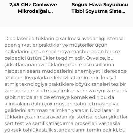
2,45 GHz Coolwave
Soğuk Hava Soyuducu
Mikrodalğalı
Tibbi Soyutma Sistemi
İncələnmə Maşını:
Estetik Laser üçün
Sellülit Azaldılması,
Ağrı Azaldılması,
Dərinin Qaldırılması
Epidermis Müdafiəsi,
və Gərginləşdirilməsi,
Davamlı, Təmasdan
Diod laser ilə tüklərin çıxarılması avadanlığı istehsal
Üzün Radiofrekvanslı
Azad Kliniki İstifadə
edən şirkətlər praktiklər və müştərilər üçün
Emalı, Çəki Itirmə və
üçün
həllərlərini üstün seçilməyə məcbur edən bir çox
Bədənin İncələnməsi
cəlbedici üstünlüklər təqdim edir. Əvvəlcə, bu
şirkətlər ənənəvi tüklərin çıxarılması üsullarına
nisbətən seans müddətlərini əhəmiyyətli dərəcədə
azaldan, fövqəladə effektivlik təmin edir. İnkişaf
etmiş texnologiya praktiklərə böyük sahələri tez bir
zamanda emal etməyə imkan verir və eyni zamanda
sabit nəticələr əldə etməyə kömək edir; bu da
klinikaların daha çox müştəri qəbul etməsinə və
gəlirlərini artırmasına imkan yaradır. Diod laser ilə
tüklərin çıxarılması avadanlığı istehsal edən şirkətlər
sərt test və sertifikatlaşdırma prosesləri vasitəsilə
yüksək təhlükəsizlik standartlarını təmin edir ki, bu