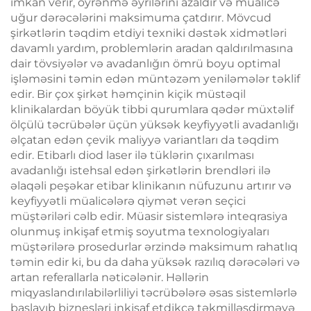
imkan verir, öyrənmə əyrilərini azaldır və müalicə
uğur dərəcələrini maksimuma çatdırır. Mövcud
şirkətlərin təqdim etdiyi texniki dəstək xidmətləri
davamlı yardım, problemlərin aradan qaldırılmasına
dair tövsiyələr və avadanlığın ömrü boyu optimal
işləməsini təmin edən müntəzəm yeniləmələr təklif
edir. Bir çox şirkət həmçinin kiçik müstəqil
klinikalardan böyük tibbi qurumlara qədər müxtəlif
ölçülü təcrübələr üçün yüksək keyfiyyətli avadanlığı
əlçatan edən çevik maliyyə variantları da təqdim
edir. Etibarlı diod laser ilə tüklərin çıxarılması
avadanlığı istehsal edən şirkətlərin brendləri ilə
əlaqəli peşəkar etibar klinikanın nüfuzunu artırır və
keyfiyyətli müalicələrə qiymət verən seçici
müştəriləri cəlb edir. Müasir sistemlərə inteqrasiya
olunmuş inkişaf etmiş soyutma texnologiyaları
müştərilərə prosedurlar ərzində maksimum rahatlıq
təmin edir ki, bu da daha yüksək razılıq dərəcələri və
artan referallarla nəticələnir. Həllərin
miqyaslandırılabilərliliyi təcrübələrə əsas sistemlərlə
başlayıb biznesləri inkişaf etdikcə təkmilləşdirməyə