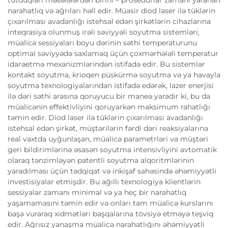
narahatlıq və ağrıları həll edir. Müasir diod laser ilə tüklərin
çıxarılması avadanlığı istehsal edən şirkətlərin cihazlarına
inteqrasiya olunmuş irəli səviyyəli soyutma sistemləri,
müalicə sessiyaları boyu dərinin səthi temperaturunu
optimal səviyyədə saxlamaq üçün çoxmərhələli temperatur
idarəetmə mexanizmlərindən istifadə edir. Bu sistemlər
kontakt soyutma, krioqen püskürmə soyutma və ya havayla
soyutma texnologiyalarından istifadə edərək, lazer enerjisi
ilə dəri səthi arasına qoruyucu bir maneə yaradır ki, bu da
müalicənin effektivliyini qoruyarkən maksimum rahatlığı
təmin edir. Diod laser ilə tüklərin çıxarılması avadanlığı
istehsal edən şirkət, müştərilərin fərdi dəri reaksiyalarına
real vaxtda uyğunlaşan, müalicə parametrləri və müştəri
geri bildirimlərinə əsasən soyutma intensivliyini avtomatik
olaraq tənzimləyən patentli soyutma alqoritmlərinin
yaradılması üçün tədqiqat və inkişaf sahəsində əhəmiyyətli
investisiyalar etmişdir. Bu ağıllı texnologiya klientlərin
sessiyalar zamanı minimal və ya heç bir narahatlıq
yaşamamasını təmin edir və onları tam müalicə kurslarını
başa vuraraq xidmətləri başqalarına tövsiyə etməyə teşviq
edir. Ağrısız yanaşma müalicə narahatlığını əhəmiyyətli