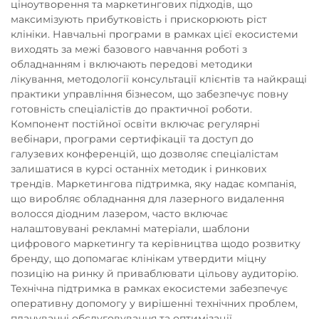
ціноутворення та маркетингових підходів, що
максимізують прибутковість і прискорюють ріст
клініки. Навчальні програми в рамках цієї екосистеми
виходять за межі базового навчання роботі з
обладнанням і включають передові методики
лікування, методології консультації клієнтів та найкращі
практики управління бізнесом, що забезпечує повну
готовність спеціалістів до практичної роботи.
Компонент постійної освіти включає регулярні
вебінари, програми сертифікації та доступ до
галузевих конференцій, що дозволяє спеціалістам
залишатися в курсі останніх методик і ринкових
трендів. Маркетингова підтримка, яку надає компанія,
що виробляє обладнання для лазерного видалення
волосся діодним лазером, часто включає
налаштовувані рекламні матеріали, шаблони
цифрового маркетингу та керівництва щодо розвитку
бренду, що допомагає клінікам утвердити міцну
позицію на ринку й приваблювати цільову аудиторію.
Технічна підтримка в рамках екосистеми забезпечує
оперативну допомогу у вирішенні технічних проблем,
плануванні обслуговування та оптимізації