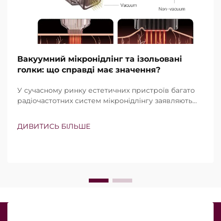
Вакуумний мікронідлінг та ізольовані
голки: що справді має значення?
У сучасному ринку естетичних пристроїв багато
радіочастотних систем мікронідлінгу заявляють
про наявність вакуумної технології та ізольованих
голок. Проте справжнє питання полягає не просто
ДИВИТИСЬ БІЛЬШЕ
в тому, чи існують ці функції, а в тому, наскільки
точно вони працюють під час клінічного
лікування…