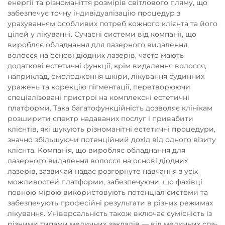
енергії та різноманіття розмірів світлового пляму, що
забезпечує точну індивідуалізацію процедур з
урахуванням особливих потреб кожного клієнта та його
цілей у лікуванні. Сучасні системи від компанії, що
виробляє обладнання для лазерного видалення
волосся на основі діодних лазерів, часто мають
додаткові естетичні функції, крім видалення волосся,
наприклад, омолодження шкіри, лікування судинних
уражень та корекцію пігментації, перетворюючи
спеціалізовані пристрої на комплексні естетичні
платформи. Така багатофункційність дозволяє клінікам
розширити спектр надаваних послуг і привабити
клієнтів, які шукують різноманітні естетичні процедури,
значно збільшуючи потенційний дохід від одного візиту
клієнта. Компанія, що виробляє обладнання для
лазерного видалення волосся на основі діодних
лазерів, зазвичай надає розгорнуте навчання з усіх
можливостей платформи, забезпечуючи, що фахівці
повною мірою використовують потенціал системи та
забезпечують професійні результати в різних режимах
лікування. Універсальність також включає сумісність із
різними типами медичних закладів — від медичних спа-