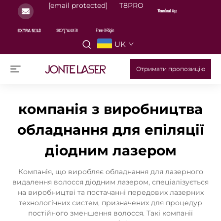
[email protected]
T8PRO
UK
Отримати пропозицію
компанія з виробництва
обладнання для епіляції
діодним лазером
Компанія, що виробляє обладнання для лазерного
видалення волосся діодним лазером, спеціалізується
на виробництві та постачанні передових лазерних
технологічних систем, призначених для процедур
постійного зменшення волосся. Такі компанії