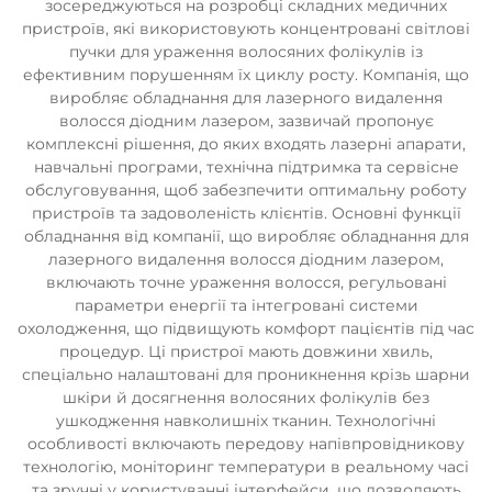
зосереджуються на розробці складних медичних
пристроїв, які використовують концентровані світлові
пучки для ураження волосяних фолікулів із
ефективним порушенням їх циклу росту. Компанія, що
виробляє обладнання для лазерного видалення
волосся діодним лазером, зазвичай пропонує
комплексні рішення, до яких входять лазерні апарати,
навчальні програми, технічна підтримка та сервісне
обслуговування, щоб забезпечити оптимальну роботу
пристроїв та задоволеність клієнтів. Основні функції
обладнання від компанії, що виробляє обладнання для
лазерного видалення волосся діодним лазером,
включають точне ураження волосся, регульовані
параметри енергії та інтегровані системи
охолодження, що підвищують комфорт пацієнтів під час
процедур. Ці пристрої мають довжини хвиль,
спеціально налаштовані для проникнення крізь шарни
шкіри й досягнення волосяних фолікулів без
ушкодження навколишніх тканин. Технологічні
особливості включають передову напівпровідникову
технологію, моніторинг температури в реальному часі
та зручні у користуванні інтерфейси, що дозволяють