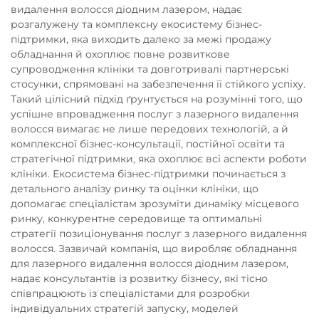
видалення волосся діодним лазером, надає
розгалужену та комплексну екосистему бізнес-
підтримки, яка виходить далеко за межі продажу
обладнання й охоплює повне розвиткове
супроводження клініки та довготривалі партнерські
стосунки, спрямовані на забезпечення її стійкого успіху.
Такий цілісний підхід ґрунтується на розумінні того, що
успішне впровадження послуг з лазерного видалення
волосся вимагає не лише передових технологій, а й
комплексної бізнес-консультації, постійної освіти та
стратегічної підтримки, яка охоплює всі аспекти роботи
клініки. Екосистема бізнес-підтримки починається з
детального аналізу ринку та оцінки клініки, що
допомагає спеціалістам зрозуміти динаміку місцевого
ринку, конкурентне середовище та оптимальні
стратегії позиціонування послуг з лазерного видалення
волосся. Зазвичай компанія, що виробляє обладнання
для лазерного видалення волосся діодним лазером,
надає консультантів із розвитку бізнесу, які тісно
співпрацюють із спеціалістами для розробки
індивідуальних стратегій запуску, моделей