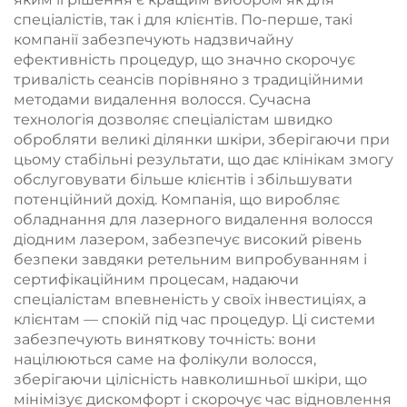
радіочастотної
клініці
спеціалістів, так і для клієнтів. По-перше, такі
терапії, а також для
компанії забезпечують надзвичайну
схуднення та
ефективність процедур, що значно скорочує
зменшення об’ємів
тривалість сеансів порівняно з традиційними
тіла
методами видалення волосся. Сучасна
технологія дозволяє спеціалістам швидко
обробляти великі ділянки шкіри, зберігаючи при
цьому стабільні результати, що дає клінікам змогу
обслуговувати більше клієнтів і збільшувати
потенційний дохід. Компанія, що виробляє
обладнання для лазерного видалення волосся
діодним лазером, забезпечує високий рівень
безпеки завдяки ретельним випробуванням і
сертифікаційним процесам, надаючи
спеціалістам впевненість у своїх інвестиціях, а
клієнтам — спокій під час процедур. Ці системи
забезпечують виняткову точність: вони
націлюються саме на фолікули волосся,
зберігаючи цілісність навколишньої шкіри, що
мінімізує дискомфорт і скорочує час відновлення