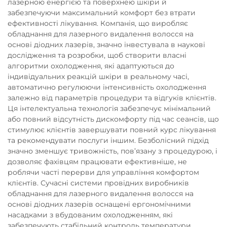
лазерною енергією та поверхнею шкіри й
забезпечуючи максимальний комфорт без втрати
ефективності лікування. Компанія, що виробляє
обладнання для лазерного видалення волосся на
основі діодних лазерів, значно інвестувала в наукові
дослідження та розробки, щоб створити власні
алгоритми охолодження, які адаптуються до
індивідуальних реакцій шкіри в реальному часі,
автоматично регулюючи інтенсивність охолодження
залежно від параметрів процедури та відгуків клієнтів.
Ця інтелектуальна технологія забезпечує мінімальний
або повний відсутність дискомфорту під час сеансів, що
стимулює клієнтів завершувати повний курс лікування
та рекомендувати послуги іншим. Безболісний підхід
значно зменшує тривожність, пов’язану з процедурою, і
дозволяє фахівцям працювати ефективніше, не
роблячи часті перерви для управління комфортом
клієнтів. Сучасні системи провідних виробників
обладнання для лазерного видалення волосся на
основі діодних лазерів оснащені ергономічними
насадками з вбудованим охолодженням, які
забезпечують стабільний контроль температури