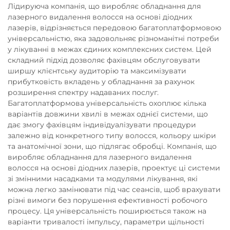
Лідируюча компанія, що виробляє обладнання для
лазерного видалення волосся на основі діодних
лазерів, відрізняється передовою багатоплатформовою
універсальністю, яка задовольняє різноманітні потреби
у лікуванні в межах єдиних комплексних систем. Цей
складний підхід дозволяє фахівцям обслуговувати
ширшу клієнтську аудиторію та максимізувати
прибутковість вкладень у обладнання за рахунок
розширення спектру надаваних послуг.
Багатоплатформова універсальність охоплює кілька
варіантів довжини хвилі в межах однієї системи, що
дає змогу фахівцям індивідуалізувати процедури
залежно від конкретного типу волосся, кольору шкіри
та анатомічної зони, що підлягає обробці. Компанія, що
виробляє обладнання для лазерного видалення
волосся на основі діодних лазерів, проектує ці системи
зі змінними насадками та модулями лікування, які
можна легко замінювати під час сеансів, щоб врахувати
різні вимоги без порушення ефективності робочого
процесу. Ця універсальність поширюється також на
варіанти тривалості імпульсу, параметри щільності