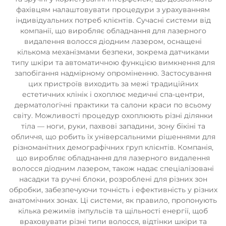
фахівцям налаштовувати процедури з урахуванням
індивідуальних потреб клієнтів. Сучасні системи від
компанії, що виробляє обладнання для лазерного
видалення волосся діодним лазером, оснащені
кількома механізмами безпеки, зокрема датчиками
типу шкіри та автоматичною функцією вимкнення для
запобігання надмірному опроміненню. Застосування
цих пристроїв виходить за межі традиційних
естетичних клінік і охоплює медичні спа-центри,
дерматологічні практики та салони краси по всьому
світу. Можливості процедур охоплюють різні ділянки
тіла — ноги, руки, пахвові западини, зону бікіні та
обличчя, що робить їх універсальними рішеннями для
різноманітних демографічних груп клієнтів. Компанія,
що виробляє обладнання для лазерного видалення
волосся діодним лазером, також надає спеціалізовані
насадки та ручні блоки, розроблені для різних зон
обробки, забезпечуючи точність і ефективність у різних
анатомічних зонах. Ці системи, як правило, пропонують
кілька режимів імпульсів та щільності енергії, щоб
враховувати різні типи волосся, відтінки шкіри та