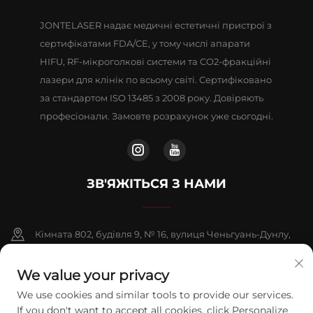
JONTELASER надає медичні естетичні пристрої з
сертифікатами FDA/CE, у тому числі апарати
HIFU, RF-мікроголкові системи та CO2-фракційні
лазери для клінік по всьому світі. Сертифіковано
за стандартом ISO 13485 з 2008 року. Довіряють
професіонали. Замовте розрахунок уже сьогодні.
ЗВ'ЯЖІТЬСЯ З НАМИ
Кімната 802, будівля 9, № 16, вулиця Ченьгуань-Дунлу,
район Фаншань, Пекін
We value your privacy
+86-13911459627
We use cookies and similar tools to provide our services.
If you don't want to accept all cookies, click Personalize
[email protected]