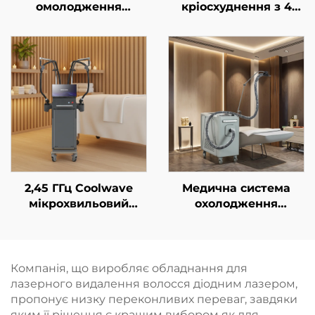
омолодження
кріосхуднення з 4
обличчя з золотим
ручками та 8
мікроголковим RF-
змінними насадками,
впливом подвійної
технологія
частоти 1/2 МГц
охолодження на 360°,
кріотерапія для
зниження ваги та
косметичних
процедур
2,45 ГГц Coolwave
Медична система
мікрохвильовий
охолодження
пристрій для корекції
холодним повітрям
фігури, зменшення
для естетичних
целюліту,
лазерів, знеболення
підтягування та
та епідермального
Компанія, що виробляє обладнання для
омолодження шкіри
захисту, безперервне
лазерного видалення волосся діодним лазером,
обличчя за
безконтактне
пропонує низку переконливих переваг, завдяки
допомогою
використання в
яким її рішення є кращим вибором як для