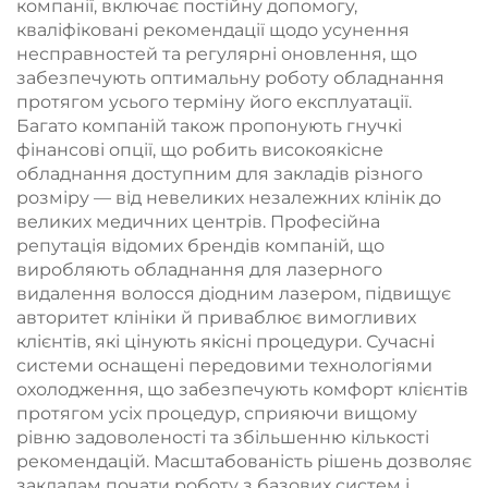
компанії, включає постійну допомогу,
кваліфіковані рекомендації щодо усунення
несправностей та регулярні оновлення, що
забезпечують оптимальну роботу обладнання
протягом усього терміну його експлуатації.
Багато компаній також пропонують гнучкі
фінансові опції, що робить високоякісне
обладнання доступним для закладів різного
розміру — від невеликих незалежних клінік до
великих медичних центрів. Професійна
репутація відомих брендів компаній, що
виробляють обладнання для лазерного
видалення волосся діодним лазером, підвищує
авторитет клініки й приваблює вимогливих
клієнтів, які цінують якісні процедури. Сучасні
системи оснащені передовими технологіями
охолодження, що забезпечують комфорт клієнтів
протягом усіх процедур, сприяючи вищому
рівню задоволеності та збільшенню кількості
рекомендацій. Масштабованість рішень дозволяє
закладам почати роботу з базових систем і