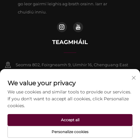
go leor gairmí leighis ag brath orainn. Iarr ar
chuidiú inniu.
TEAGMHÁIL
Seomra 802, Foirgneamh 9, Uimhir 16, Chenguang East
Road, Contae Fangshan, Beijing
We value your privacy
+86-13911459627
We use cookies and similar tools to provide our services.
If you don't want to accept all cookies, click Personalize
[email protected]
cookies.
Accept all
Ceart chun chóipcheart © 2026 Beijing Jontelaser Technology
CO.,LTD. Cuireadh ar fáil gach ceart.
Beartas Príobháideachta
Personalize cookies