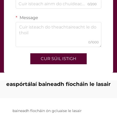
0/200
Message
0/1000
CUR SÚIL ISTIGH
easpórtálaí baineadh fíocháin le lasair
baineadh fíocháin ón gcluaise le lasair