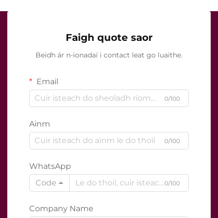
Faigh quote saor
Beidh ár n-ionadaí i contact leat go luaithe.
Email
0/100
Ainm
0/100
WhatsApp
Code
0/100
Company Name