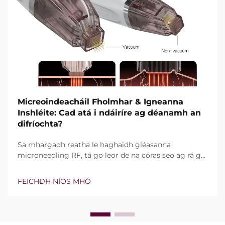
Micreoindeacháil Fholmhar & Igneanna
Inshléite: Cad atá i ndáiríre ag déanamh an
difríochta?
Sa mhargadh reatha le haghaidh gléasanna
microneedling RF, tá go leor de na córas seo ag rá go
bhfuil teicneolaíocht vacuim agus goinní insilte acu.
Áfach, níl an cheist fíor i ndáiríre an bhfuil na gnéithe
FEICHDH NÍOS MHÓ
seo ann nó nach bhfuil, ach conas a oibríonn siad go
cruinn le linn na tréatmais chliniciúla...