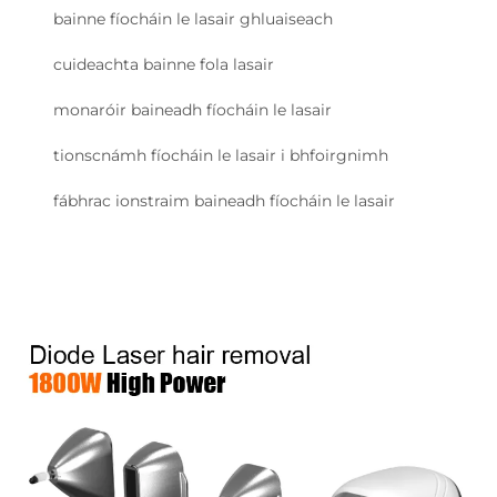
bainne fíocháin le lasair ghluaiseach
cuideachta bainne fola lasair
monaróir baineadh fíocháin le lasair
tionscnámh fíocháin le lasair i bhfoirgnimh
fábhrac ionstraim baineadh fíocháin le lasair