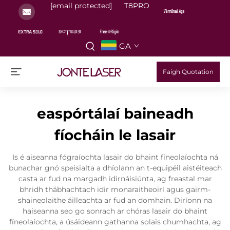
[email protected]
T8PRO
GA
Faigh Quotation
easpórtálaí baineadh
fíocháin le lasair
Is é aiseanna fógraíochta lasair do bhaint fíneolaíochta ná
bunachar gnó speisialta a dhíolann an t-equipéil aistéiteach
casta ar fud na margadh idirnáisiúnta, ag freastal mar
bhridh thábhachtach idir monaraitheoirí agus gairm-
shaineolaithe áilleachta ar fud an domhain. Díríonn na
haiseanna seo go sonrach ar chóras lasair do bhaint
fíneolaíochta, a úsáideann gathanna solais chumhachta, ag