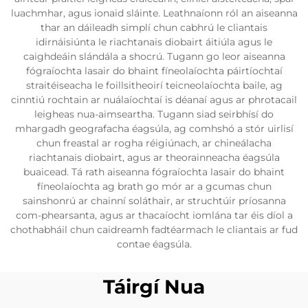
luachmhar, agus ionaid sláinte. Leathnaíonn ról an aiseanna
thar an dáileadh simplí chun cabhrú le cliantais
idirnáisiúnta le riachtanais diobairt áitiúla agus le
caighdeáin slándála a shocrú. Tugann go leor aiseanna
fógraíochta lasair do bhaint fíneolaíochta páirtíochtaí
straitéiseacha le foillsitheoirí teicneolaíochta baile, ag
cinntiú rochtain ar nuálaíochtaí is déanaí agus ar phrotacail
leigheas nua-aimseartha. Tugann siad seirbhísí do
mhargadh geografacha éagsúla, ag comhshó a stór uirlisí
chun freastal ar rogha réigiúnach, ar chineálacha
riachtanais diobairt, agus ar theorainneacha éagsúla
buaicead. Tá rath aiseanna fógraíochta lasair do bhaint
fíneolaíochta ag brath go mór ar a gcumas chun
sainshonrú ar chainní soláthair, ar struchtúir príosanna
com-phearsanta, agus ar thacaíocht iomlána tar éis díol a
chothabháil chun caidreamh fadtéarmach le cliantais ar fud
contae éagsúla.
Táirgí Nua