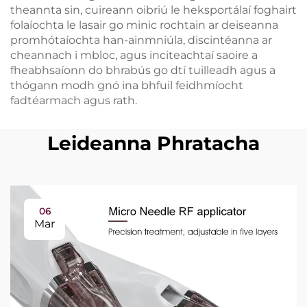
theannta sin, cuireann oibriú le heksportálaí foghairt
folaíochta le lasair go minic rochtain ar deiseanna
promhótaíochta han-ainmniúla, discintéanna ar
cheannach i mbloc, agus inciteachtaí saoire a
fheabhsaíonn do bhrabús go dtí tuilleadh agus a
thógann modh gnó ina bhfuil feidhmíocht
fadtéarmach agus rath.
Leideanna Phratacha
06
Mar