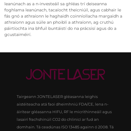
leanúnach as a n-investeáil sa ghléas trí deiseanna
foghlama leanúnach, tacaíocht theicniúil, agus cabhair le
fás gnó a athraíonn le haghaidh coinníollacha margaidh a
athraíonn agus súile an phoiblí a athraíonn, ag cruthú
páirtíochta ina bhfuil buntáistí do na prácsisí agus do a
gcustaiméirí.
Tairgeann JONTELASER gléasanna leighis
aistéiteacha atá faoi dheimhniú FDA/CE, lena n-
áirítear gléasanna HIFU, RF le micrithinneáil agus
lasairí frachshinúil CO2 do chlinicí ar fud an
domhain. Tá ceadúnas ISO 13485 againn ó 2008. Tá