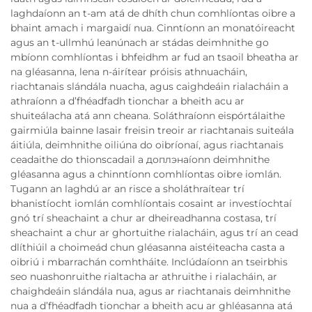
laghdaíonn an t-am atá de dhíth chun comhlíontas oibre a
bhaint amach i margaidí nua. Cinntíonn an monatóireacht
agus an t-ullmhú leanúnach ar stádas deimhnithe go
mbíonn comhlíontas i bhfeidhm ar fud an tsaoil bheatha ar
na gléasanna, lena n-áirítear próisis athnuacháin,
riachtanais slándála nuacha, agus caighdeáin rialacháin a
athraíonn a d’fhéadfadh tionchar a bheith acu ar
shuiteálacha atá ann cheana. Soláthraíonn eispórtálaithe
gairmiúla bainne lasair freisin treoir ar riachtanais suiteála
áitiúla, deimhnithe oiliúna do oibríonaí, agus riachtanais
ceadaithe do thionscadail a доплэнаíonn deimhnithe
gléasanna agus a chinntíonn comhlíontas oibre iomlán.
Tugann an laghdú ar an risce a sholáthraítear trí
bhanistíocht iomlán comhlíontais cosaint ar investíochtaí
gnó trí sheachaint a chur ar dheireadhanna costasa, trí
sheachaint a chur ar ghortuithe rialacháin, agus trí an cead
dlíthiúil a choimeád chun gléasanna aistéiteacha casta a
oibriú i mbarrachán comhtháite. Inclúdaíonn an tseirbhis
seo nuashonruithe rialtacha ar athruithe i rialacháin, ar
chaighdeáin slándála nua, agus ar riachtanais deimhnithe
nua a d’fhéadfadh tionchar a bheith acu ar ghléasanna atá