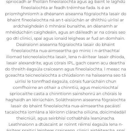
spriocadh ar fholláin fíneolaíochta agus ag baint le laghdú
fíneolaíochta ar feadh tréimhse fada. Is é an
príomhghníomh a dhéanann aiseanna fógraíochta lasair do
bhaint fíneolaíochta ná an t-aisiúchán ar dhlíthiú uirlisí ar
ardchaighdeán ó mhnáraí bunaithe, an déanamh ar
mhéidúcháin caighdeáin, agus an dáileadh ar na córais seo
go dtí clinici, spaí agus ionaid leigheas ar fud an domhain.
Dealraíonn aiseanna fógraíochta lasair do bhaint
fíneolaíochta nua-aimseartha go minic i n-árthachtaí
iliomad teicneolaíochta lasair, lena n-áirítear lasair dhioda,
lasair alexandrite, agus córais IPL, gach ceann acu deartha
do threith éagsúla craiceann agus fíneolaíochta. I measc na
gceachta teicneolaíochta a chlúdaíonn na haiseanna seo tá
uirlisí le tonnfhad éagsúla, córais fuarúcháin chun
comfhoirne an othair a chinntiú, agus meicníochtaí
spriocaithe casta a chinntíonn sainshonrú an chórais le
haghaidh an léiriúcháin. Soláthraíonn aiseanna fógraíochta
lasair do bhaint fíneolaíochta nua-aimseartha pacáistí
tacaíochta iomlána a léiríonn cláracha oiliúna, doiciméadáil
theicniúil, agus seirbhísí cothabhála leanúnacha.
Leathnaíonn a dtúscaint ar roinnt réimsí éagsúla lena n-
áirítear praiticí leigheas craiceann, clinici aistéiteacha, spaí