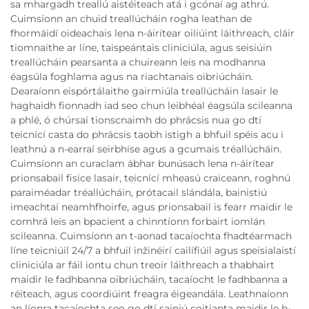
sa mhargadh treallú aistéiteach atá i gcónaí ag athrú.
Cuimsíonn an chuid treallúcháin rogha leathan de
fhormáidí oideachais lena n-áirítear oiliúint láithreach, cláir
tiomnaithe ar líne, taispeántais cliniciúla, agus seisiúin
treallúcháin pearsanta a chuireann leis na modhanna
éagsúla foghlama agus na riachtanais oibriúcháin.
Dearaíonn eispórtálaithe gairmiúla treallúcháin lasair le
haghaidh fionnadh iad seo chun leibhéal éagsúla scileanna
a phlé, ó chúrsaí tionscnaimh do phrácsis nua go dtí
teicnící casta do phrácsis taobh istigh a bhfuil spéis acu i
leathnú a n-earraí seirbhíse agus a gcumais tréallúcháin.
Cuimsíonn an curaclam ábhar bunúsach lena n-áirítear
prionsabail fisice lasair, teicnící mheasú craiceann, roghnú
paraiméadar tréallúcháin, prótacail slándála, bainistiú
imeachtaí neamhfhoirfe, agus prionsabail is fearr maidir le
comhrá leis an bpacient a chinntíonn forbairt iomlán
scileanna. Cuimsíonn an t-aonad tacaíochta fhadtéarmach
líne teicniúil 24/7 a bhfuil inžinéirí cailífiúil agus speisialaistí
cliniciúla ar fáil iontu chun treoir láithreach a thabhairt
maidir le fadhbanna oibriúcháin, tacaíocht le fadhbanna a
réiteach, agus coordiúint freagra éigeandála. Leathnaíonn
an líonra tacaíochta seo go dtí sainiú coitianta maidir le h-