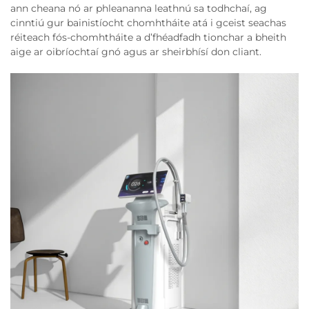
ann cheana nó ar phleananna leathnú sa todhchaí, ag
cinntiú gur bainistíocht chomhtháite atá i gceist seachas
réiteach fós-chomhtháite a d’fhéadfadh tionchar a bheith
aige ar oibríochtaí gnó agus ar sheirbhísí don cliant.