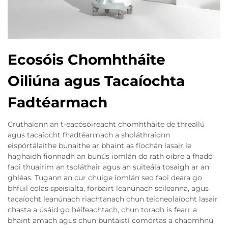
Ecosóis Chomhtháite
Oiliúna agus Tacaíochta
Fadtéarmach
Cruthaíonn an t-eacósóireacht chomhtháite de threallú
agus tacaíocht fhadtéarmach a sholáthraíonn
eispórtálaithe bunaithe ar bhaint as fíochán lasair le
haghaidh fionnadh an bunús iomlán do rath oibre a fhadó
faoi thuairim an tsoláthair agus an suiteála tosaigh ar an
ghléas. Tugann an cur chuige iomlán seo faoi deara go
bhfuil eolas speisialta, forbairt leanúnach scileanna, agus
tacaíocht leanúnach riachtanach chun teicneolaíocht lasair
chasta a úsáid go héifeachtach, chun toradh is fearr a
bhaint amach agus chun buntáistí comórtas a chaomhnú