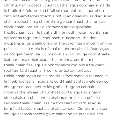
ullmhúchán, prótacail cúram uatha, agus comhairle maidir
le h-ullmhú feidhme a bhfuil sé mar aidhm a chur chun
cinn an t-am fadtéarmach a bhfuil an gléas in úsáid agus an
cháil tréallúcháin a chaomhnú go leanúnach thar an saol
oibriúcháin iomlán. Soláthraíonn an t-eispórtálaí
treallúcháin lasair le haghaidh fionnadh freisin rochtain ar
deiseanna foghlama leanúnach, nuashonruithe don
industria, agus treallúcháin ar theicnící nua a choinníonn na
prácsisí leis an méid is déanaí de phrionsabail is fearr agus
na dtógáilí teicniúla. Cuimsíonn an cur chuige comhtháite
leabharlanna doiciméadaithe iomlána, acmhainní
treallúcháin físe, agus aipphrógraimí móibíle a thugann
rochtain láithreach ar treoir oibriúcháin, prótacail
tréallúcháin, agus eolais maidir le fadhbanna a réiteach le
linn oibríochtaí cliniciúla. Is cuid thábhachtach eile den cur
chuige seo tacaíocht le fás gnó a thugann cabhair
mhargaithe, ábhair phromhótaíochta, agus acmhainní
oideachais do phacientí a chabhraíonn leis na prácsisí
seirbhísí treallúcháin lasair a fhorbairt go rathúil agus
buntáistí fadtéarmacha a bhaint amach. Cinntíonn an cur
chuige eacósóireachta go mbaineann na prácsisí luach