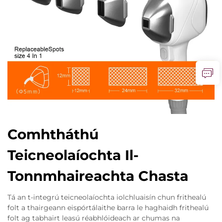
Comhtháthú
Teicneolaíochta Il-
Tonnmhaireachta Chasta
Tá an t-integrú teicneolaíochta iolchluaisín chun frithealú
folt a thairgeann eispórtálaithe barra le haghaidh frithealú
folt ag tabhairt leasú réabhlóideach ar chumas na