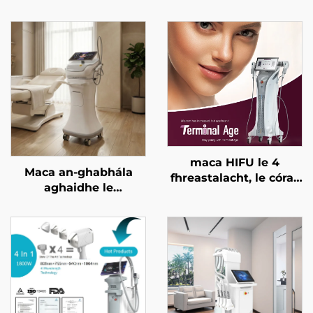
maca HIFU le 4
Maca an-ghabhála
fhreastalacht, le córas
aghaidhe le
cóireála cruinn, le ardú
micrighoirtíní óir agus
aghaidhe, le críochnú
RF dá dhraoidh
craiceann, le cruthú an
freastalaí 1/2 MHz
chorpais, agus le
haghaidh aois
théarmaí