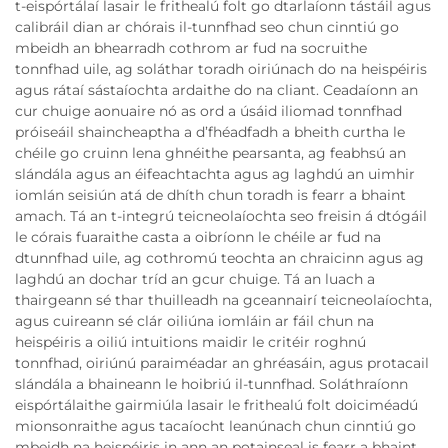
t-eispórtálaí lasair le frithealú folt go dtarlaíonn tástáil agus
calibráil dian ar chórais il-tunnfhad seo chun cinntiú go
mbeidh an bhearradh cothrom ar fud na socruithe
tonnfhad uile, ag soláthar toradh oiriúnach do na heispéiris
agus rátaí sástaíochta ardaithe do na cliant. Ceadaíonn an
cur chuige aonuaire nó as ord a úsáid iliomad tonnfhad
próiseáil shaincheaptha a d’fhéadfadh a bheith curtha le
chéile go cruinn lena ghnéithe pearsanta, ag feabhsú an
slándála agus an éifeachtachta agus ag laghdú an uimhir
iomlán seisiún atá de dhíth chun toradh is fearr a bhaint
amach. Tá an t-integrú teicneolaíochta seo freisin á dtógáil
le córais fuaraithe casta a oibríonn le chéile ar fud na
dtunnfhad uile, ag cothromú teochta an chraicinn agus ag
laghdú an dochar tríd an gcur chuige. Tá an luach a
thairgeann sé thar thuilleadh na gceannairí teicneolaíochta,
agus cuireann sé clár oiliúna iomláin ar fáil chun na
heispéiris a oiliú intuitions maidir le critéir roghnú
tonnfhad, oiriúnú paraiméadar an ghréasáin, agus protacail
slándála a bhaineann le hoibriú il-tunnfhad. Soláthraíonn
eispórtálaithe gairmiúla lasair le frithealú folt doiciméadú
mionsonraithe agus tacaíocht leanúnach chun cinntiú go
mbeidh na heispéiris in ann an potainseal is fearr a bhaint