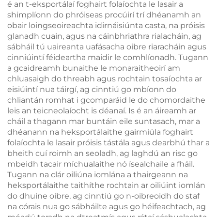
é an t-eksportálaí foghairt folaíochta le lasair a
shimplíonn do phróiseas procúirí trí dhéanamh an
obair loingseoireachta idirnáisiúnta casta, na próisis
glanadh cuain, agus na cáinbhriathra rialacháin, ag
sábháil tú uaireanta uafásacha oibre riaracháin agus
cinniúintí féideartha maidir le comhlíonadh. Tugann
a gcaidreamh bunaithe le monaraitheoirí am
chluasaigh do threabh agus rochtain tosaíochta ar
eisiúintí nua táirgí, ag cinntiú go mbíonn do
chliantán romhat i gcomparáid le do chomordaithe
leis an teicneolaíocht is déanaí. Is é an áireamh ar
cháil a thagann mar buntáin eile suntasach, mar a
dhéanann na heksportálaithe gairmiúla foghairt
folaíochta le lasair próisis tástála agus dearbhú thar a
bheith cuí roimh an seoladh, ag laghdú an risc go
mbeidh tacair míchualaithe nó ísealchaile a fháil.
Tugann na clár oiliúna iomlána a thairgeann na
heksportálaithe taithíthe rochtain ar oiliúint iomlán
do dhuine oibre, ag cinntiú go n-oibreoidh do staf
na córais nua go sábháilte agus go héifeachtach, ag