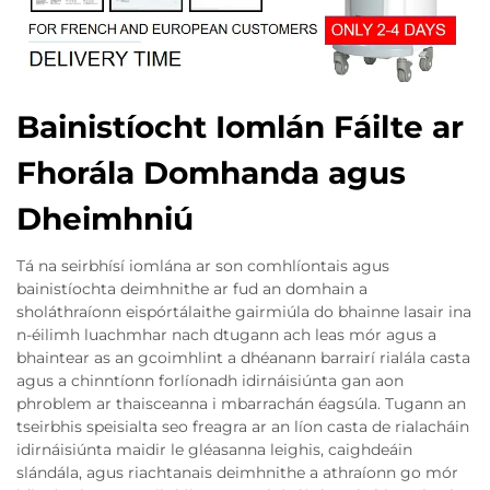
Bainistíocht Iomlán Fáilte ar
Fhorála Domhanda agus
Dheimhniú
Tá na seirbhísí iomlána ar son comhlíontais agus
bainistíochta deimhnithe ar fud an domhain a
sholáthraíonn eispórtálaithe gairmiúla do bhainne lasair ina
n-éilimh luachmhar nach dtugann ach leas mór agus a
bhaintear as an gcoimhlint a dhéanann barrairí rialála casta
agus a chinntíonn forlíonadh idirnáisiúnta gan aon
phroblem ar thaisceanna i mbarrachán éagsúla. Tugann an
tseirbhis speisialta seo freagra ar an líon casta de rialacháin
idirnáisiúnta maidir le gléasanna leighis, caighdeáin
slándála, agus riachtanais deimhnithe a athraíonn go mór