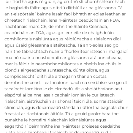
idir tíortha agus réigiúin, ag cruthú slí chomhshleamhach
le haghaidh fáilte agus oibriú dlíthiúil ar na gléasanna. Tá
an t-eispórtálaí bainne lasair faoi bhrath ar eolas leathan ar
chreatach rialacháin, lena n-áirítear ceadúcháin an FDA,
riachtanais marc CE, deimhnithe Sláinte Ceanada,
ceadúcháin an TGA, agus go leor eile de chaighdeáin
comhlíontais náisiúnta agus réigiúnacha a rialaíonn díol
agus úsáid gléasanna aistéiteacha. Tá an t-eolas seo go
háirithe tábhachtach nuair a fhorléirítear isteach i margaidí
nua nó nuair a nuashonraítear gléasanna atá ann cheana,
mar is féidir le neamhchomhlíontas a bheith ina chúis le
pionóis airgeadacha suntasacha, dúnta oibre, agus
complicaíochtí dlíthiúla a thagann thar an costas
deimhnithe ceart. Leathnaíonn luach na seirbhíse seo go dtí
tacaíocht iomlána le doiciméadú, áit a sholáthraíonn an t-
eispórtálaí bainne lasair cabhair iomlán le cur isteach
rialacháin, aistriúcháin ar shonraí teicniúla, sonraí staidéir
cliniciúla, agus doiciméadú slándála i dtíortha éagsúla chun
freastal ar riachtanais áitiúla. Tá a gcuid gaolmharaithe
bunaithe le horgáiní rialacháin idirnáisiúnta agus
eagarthóirí deimhnithe ina n-áirítear próiseas ceadaithe
luath agus láimhseáil tosaíoch ar doiciméadú, rud a