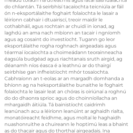
méadú toradh na dtreatmís agus rátaí sáshualachta
do chliantán. Tá seirbhísí tacaíochta teicniúla ar fáil
ón n-eksportálaithe foghairt folaíochta le lasair a
léiríonn cabhair i dtuairiscí, treoir maidir le
cothabháil, agus rochtain ar chuidí in ionad, ag
laghdú an ama nach mbíonn an tacair i ngníomh
agus ag cosaint do investíocht. Tugann go leor
eksportálaithe rogha roghnach airgeadais agus
téarmaí íocaíochta a choimeádann teorainneacha
éagsúla budgéad agus riachtanais sruth airgid, ag
déanamh níos éasca é a leathnú ar do thairgí
seirbhíse gan infheistíocht mhór tosaíochta.
Cabhraíonn an t-eolas ar an margadh domhanda a
bhíonn ag na heksportálaithe bunaithe le foghairt
folaíochta le lasair leat an chóras is oiriúnaí a roghnú
do do dhaonra sprioc agus do choinníollacha an
mhargaidh áitiúla. Tá bainistíocht caidrimh
leanúnach acu a léiríonn leanúint ar aghaidh rialta,
monatóireacht feidhme, agus moltaí le haghaidh
nuashonruithe a chuireann le hoptimú leas a bhaint
as do thacair agus do thorthaí airgeadais. Ina