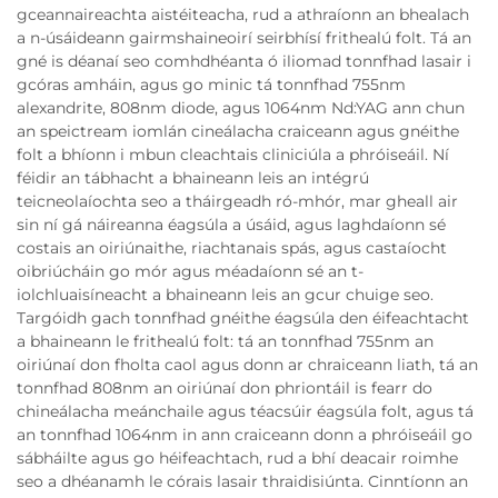
gceannaireachta aistéiteacha, rud a athraíonn an bhealach
a n-úsáideann gairmshaineoirí seirbhísí frithealú folt. Tá an
gné is déanaí seo comhdhéanta ó iliomad tonnfhad lasair i
gcóras amháin, agus go minic tá tonnfhad 755nm
alexandrite, 808nm diode, agus 1064nm Nd:YAG ann chun
an speictream iomlán cineálacha craiceann agus gnéithe
folt a bhíonn i mbun cleachtais cliniciúla a phróiseáil. Ní
féidir an tábhacht a bhaineann leis an intégrú
teicneolaíochta seo a tháirgeadh ró-mhór, mar gheall air
sin ní gá náireanna éagsúla a úsáid, agus laghdaíonn sé
costais an oiriúnaithe, riachtanais spás, agus castaíocht
oibriúcháin go mór agus méadaíonn sé an t-
iolchluaisíneacht a bhaineann leis an gcur chuige seo.
Targóidh gach tonnfhad gnéithe éagsúla den éifeachtacht
a bhaineann le frithealú folt: tá an tonnfhad 755nm an
oiriúnaí don fholta caol agus donn ar chraiceann liath, tá an
tonnfhad 808nm an oiriúnaí don phriontáil is fearr do
chineálacha meánchaile agus téacsúir éagsúla folt, agus tá
an tonnfhad 1064nm in ann craiceann donn a phróiseáil go
sábháilte agus go héifeachtach, rud a bhí deacair roimhe
seo a dhéanamh le córais lasair thraidisiúnta. Cinntíonn an