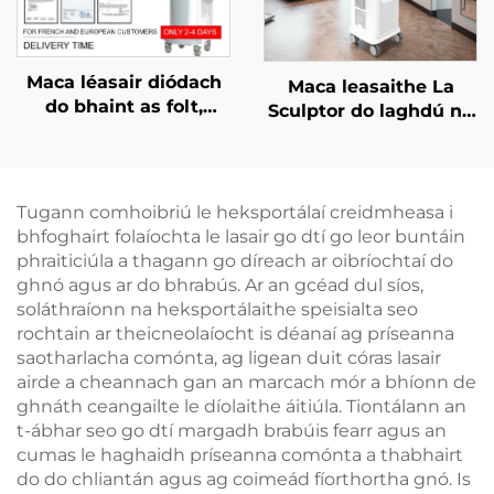
Maca léasair diódach
Maca leasaithe La
do bhaint as folt,
Sculptor do laghdú na
ceadaithe ag an FDA,
mboilgí, do chellulítis,
ag an MDR, agus ag an
le léasair diódach 1060
MDSAP, 600W, 1200W,
nm, do chruthú an
1800W, 3000W, 4 i 1, le
chorpais agus do chur
Tugann comhoibriú le heksportálaí creidmheasa i
spásanna in ionadú,
i mbárr an bholgáin
bhfoghairt folaíochta le lasair go dtí go leor buntáin
755 nm, 808 nm, 940
phraiticiúla a thagann go díreach ar oibríochtaí do
nm, 1064 nm
ghnó agus ar do bhrabús. Ar an gcéad dul síos,
soláthraíonn na heksportálaithe speisialta seo
rochtain ar theicneolaíocht is déanaí ag príseanna
saotharlacha comónta, ag ligean duit córas lasair
airde a cheannach gan an marcach mór a bhíonn de
ghnáth ceangailte le díolaithe áitiúla. Tiontálann an
t-ábhar seo go dtí margadh brabúis fearr agus an
cumas le haghaidh príseanna comónta a thabhairt
do do chliantán agus ag coimeád fíorthortha gnó. Is