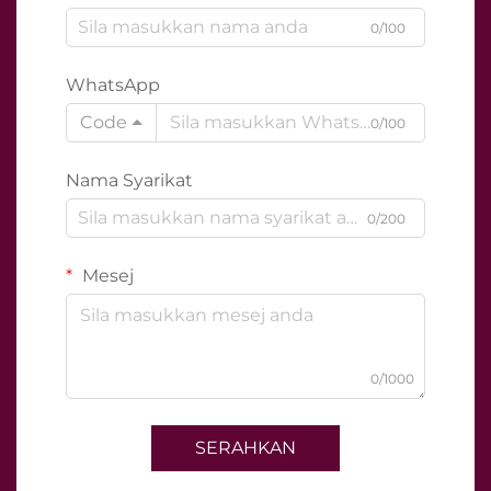
0/100
WhatsApp
Code
0/100
Nama Syarikat
0/200
Mesej
0/1000
SERAHKAN