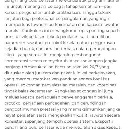
penghilang bulu berlaser mereka bentuk program latihan
ini untuk menangani pelbagai tahap kemahiran—dari
kursus pengenalan untuk praktisi baru hingga teknik
lanjutan bagi profesional berpengalaman yang ingin
memperluas tawaran perkhidmatan dan kapasiti rawatan
mereka. Kurikulum ini merangkumi topik penting seperti
prinsip fizik berlaser, teknik penilaian kulit, pemilihan
parameter rawatan, protokol keselamatan, pengurusan
kejadian buruk, dan amalan terbaik dalam perundingan
klien—yang semua ini menjamin pembangunan
kompetensi secara menyeluruh. Aspek sokongan jangka
panjang termasuk talian bantuan teknikal 24/7 yang
diuruskan oleh jurutera dan pakar klinikal berkelayakan,
yang mampu memberikan panduan segera bagi isu
operasi, sokongan penyelesaian masalah, dan koordinasi
tindak balas kecemasan. Rangkaian sokongan ini juga
meluas kepada penjadualan penyelenggaraan berkala,
protokol penjagaan pencegahan, dan perundingan
pengoptimuman prestasi yang memaksimumkan jangka
hayat peralatan serta mengekalkan kualiti rawatan secara
konsisten sepanjang tempoh operasi sistem. Eksportir
penghilang bulu berlaser juga menyediakan akses kepada