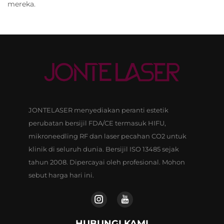
mereka.
JONTELASER menyediakan peranti estetik
perubatan bersijil FDA/CE termasuk HIFU,
mikroneedling RF dan laser pecahan CO2 untuk
klinik di seluruh dunia. Bersijil ISO 13485 sejak
tahun 2008. Dipercayai oleh profesional. Mohon
sebut harga hari ini.
HUBUNGI KAMI