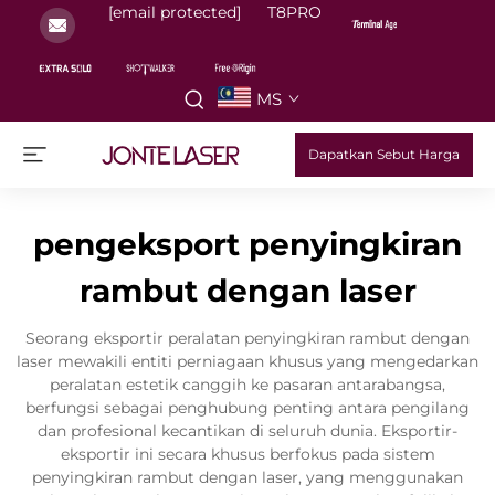
[email protected]
T8PRO
MS
Dapatkan Sebut Harga
pengeksport penyingkiran
rambut dengan laser
Seorang eksportir peralatan penyingkiran rambut dengan
laser mewakili entiti perniagaan khusus yang mengedarkan
peralatan estetik canggih ke pasaran antarabangsa,
berfungsi sebagai penghubung penting antara pengilang
dan profesional kecantikan di seluruh dunia. Eksportir-
eksportir ini secara khusus berfokus pada sistem
penyingkiran rambut dengan laser, yang menggunakan