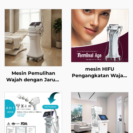
mesin HIFU
Mesin Pemulihan
Pengangkatan Wajah,
Wajah dengan Jarum
Pengetatan Kulit, dan
Mikro Emas Frekuensi
Pembentukan Tubuh
Dwiganda RF 1/2 MHz
dengan Rawatan
Presisi Empat
Frekuensi serta
Terminal Umur