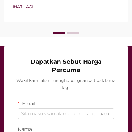
sebenarnya bukan sekadar sama ada ciri-ciri ini
LIHAT LAGI
wujud, tetapi bagaimana tepatnya ciri-ciri ini
berfungsi semasa rawatan klinikal…
Dapatkan Sebut Harga
Percuma
Wakil kami akan menghubungi anda tidak lama
lagi.
Email
0/100
Nama