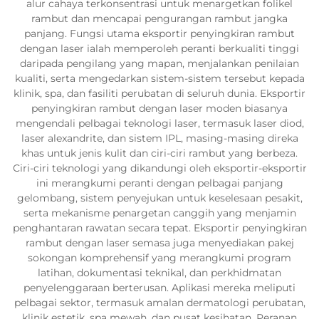
alur cahaya terkonsentrasi untuk menargetkan folikel
rambut dan mencapai pengurangan rambut jangka
panjang. Fungsi utama eksportir penyingkiran rambut
dengan laser ialah memperoleh peranti berkualiti tinggi
daripada pengilang yang mapan, menjalankan penilaian
kualiti, serta mengedarkan sistem-sistem tersebut kepada
klinik, spa, dan fasiliti perubatan di seluruh dunia. Eksportir
penyingkiran rambut dengan laser moden biasanya
mengendali pelbagai teknologi laser, termasuk laser diod,
laser alexandrite, dan sistem IPL, masing-masing direka
khas untuk jenis kulit dan ciri-ciri rambut yang berbeza.
Ciri-ciri teknologi yang dikandungi oleh eksportir-eksportir
ini merangkumi peranti dengan pelbagai panjang
gelombang, sistem penyejukan untuk keselesaan pesakit,
serta mekanisme penargetan canggih yang menjamin
penghantaran rawatan secara tepat. Eksportir penyingkiran
rambut dengan laser semasa juga menyediakan pakej
sokongan komprehensif yang merangkumi program
latihan, dokumentasi teknikal, dan perkhidmatan
penyelenggaraan berterusan. Aplikasi mereka meliputi
pelbagai sektor, termasuk amalan dermatologi perubatan,
klinik estetik, spa mewah, dan pusat kesihatan. Peranan