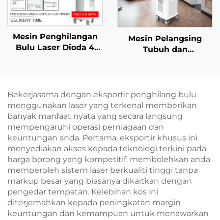
Mesin Penghilangan
Mesin Pelangsing
Bulu Laser Dioda 4
Tubuh dan
dalam 1 dengan Titik-
Pengurangan Lemak
titik Tukar Ganti, Daya
serta Selulit Laser
600W, 1200W, 1800W,
Dioda La Sculptor 1060
dan 3000W, serta
nm—Diluluskan FDA
Bekerjasama dengan eksportir penghilang bulu
Panjang Gelombang
menggunakan laser yang terkenal memberikan
755 nm, 808 nm, 940
banyak manfaat nyata yang secara langsung
nm, dan 1064 nm—
mempengaruhi operasi perniagaan dan
Diluluskan MDR, FDA,
keuntungan anda. Pertama, eksportir khusus ini
dan MDSAP
menyediakan akses kepada teknologi terkini pada
harga borong yang kompetitif, membolehkan anda
memperoleh sistem laser berkualiti tinggi tanpa
markup besar yang biasanya dikaitkan dengan
pengedar tempatan. Kelebihan kos ini
diterjemahkan kepada peningkatan margin
keuntungan dan kemampuan untuk menawarkan