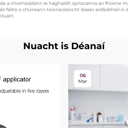
áide a choimeádann le haghaidh spriocanna an fhoirne m
 fáilte a chuireann teicneolaíocht léaser ardleibhéil in ái
cluain.
Nuacht is Déanaí
06
Mar