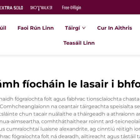
úil
Faoi Rún Linn
Táirgí
Cur In Aithris
Teasáil Linn
mh fíocháin le lasair i bh
aidh fógraíochta folt agus fabhrac tionsclaíochta chasta 
 Comhcheanglaíonn na ceantair táirgeachta speisialta seo
áinte chun tacair nuálaithe a tháirgeadh a athraíonn an ti
nua-aimseartha, comhtháthaithear roinnt ard-teicneolaíoc
agus cumraíochtaí luaisne alexandrite, ag cinntiú réitigh
rac fógraíochta folt ná dearadh, ailtireacht agus tástáil