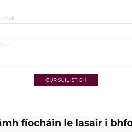
CUR SÚIL ISTIGH
mh fíocháin le lasair i bh