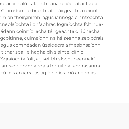
acail rialú calaíocht ana-dhóchaí ar fud an
l. Cuimsíonn oibríochtaí tháirgeachta roinnt
idhm an fhoirgnimh, agus rannóga cinnteachta
cneolaíochta i bhfabhrac fógraíochta folt nua-
eádann coinníollacha táirgeachta oiriúnacha,
 I gcoitinne, cuimsíonn na háiseanna seo córais
é, agus comhéadan úsáideora a fheabhsaíonn
 thar spaí le haghaidh sláinte, clínicí
ógraíochta folt, ag seirbhísíocht ceannairí
onn an raon domhanda a bhfuil na fabhracanna
ú leis an iarratas ag éirí níos mó ar chóras