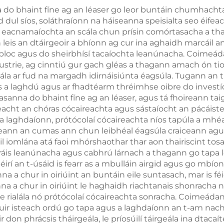
idirmis, do úsáid
 do bhaint fíne ag an léaser go leor buntáin chumhacht
 dul síos, soláthraíonn na háiseanna speisialta seo éifeac
niciúil leanúnach
d eacnamaíochta an scála chun prísin comórtasacha a thai
an teagmháil
h leis an dtáirgeoir a bhíonn ag cur ina aghaidh marcáil
i mbloc agus do sheirbhísí tacaíochta leanúnacha. Coime
trie, ag cinntiú gur gach gléas a thagann amach ón tionsc
alála ar fud na margadh idirnáisiúnta éagsúla. Tugann an
is a laghdú agus ar fhadtéarm thréimhse oibre do investíoc
anna do bhaint fíne ag an léaser, agus tá fhoireann taig
cht an chóras cócaireachta agus sástaíocht an pácáiste.
laghdaíonn, prótócolaí cócaireachta níos tapúla a mhé
eann an cumas ann chun leibhéal éagsúla craiceann agus
l iomlána atá faoi mhórshaothar thar aon thairiscint tosa
ráis leanúnacha agus cabhrú lárnach a thagann go tapa 
 an t-úsáid is fearr as a mbulláin airgid agus go mbíon
 a chur in oiriúint an buntáin eile suntasach, mar is féi
na a chur in oiriúint le haghaidh riachtanais shonracha n
 rialála nó prótócolaí cócaireachta sonracha. Coimeádann
uir isteach ordú go tapa agus a laghdaíonn an t-am nach 
don phrácsis tháirgeála, le príosúilí táirgeála ina dtacaít