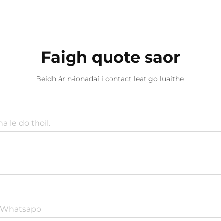
Faigh quote saor
Beidh ár n-ionadaí i contact leat go luaithe.