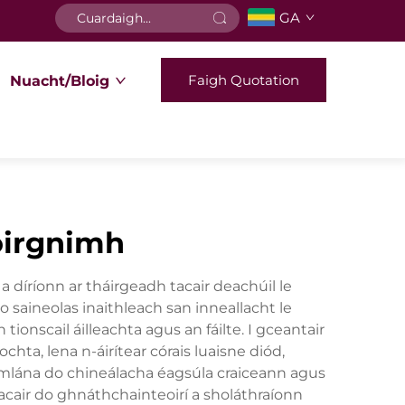
GA
Faigh Quotation
Nuacht/Bloig
foirgnimh
a díríonn ar tháirgeadh tacair deachúil le
 saineolas inaithleach san inneallacht le
onscail áilleachta agus an fáilte. I gceantair
hta, lena n-áirítear córais luaisne diód,
 iomlána do chineálacha éagsúla craiceann agus
 tacair do ghnáthchainteoirí a sholáthraíonn