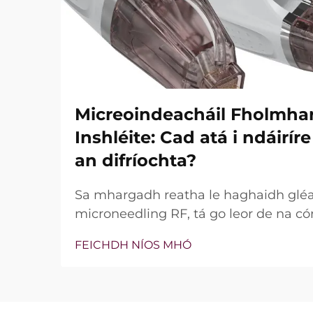
Micreoindeacháil Fholmha
Inshléite: Cad atá i ndáirí
an difríochta?
Sa mhargadh reatha le haghaidh glé
microneedling RF, tá go leor de na có
bhfuil teicneolaíocht vacuim agus goin
FEICHDH NÍOS MHÓ
níl an cheist fíor i ndáiríre an bhfuil 
nach bhfuil, ach conas a oibríonn siad
tréatmais chliniciúla...