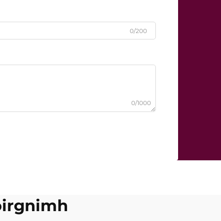
0/200
0/1000
foirgnimh