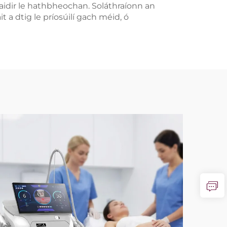
aidir le hathbheochan. Soláthraíonn an
t a dtig le príosúilí gach méid, ó