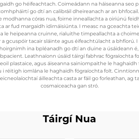
rgaidh go héifeachtach. Coimeádann na háiseanna seo prót
 comhpháirtí go dtí an calibráil dheireanach ar an bhfocai
e modhanna córas nua, foirne inneallachta a oiriúnú fe
a ar fud margaidh idirnáisiúnta. I measc na gceachta tei
cha le heipeanna cruinne, rialuithe timpeallachta a choim
ar a gcuspóir tacair sláinte agus éifeachtúlacht a bhfíorú.
fhoirgnimh ina bpléanadh go dtí an duine a úsáideann 
bpacient. Leathnaíonn úsáid táirgí fabhrac fógraíochta folt
eoil plastaice, agus áiseanna sainiompaithe le haghaidh f
cu i réitigh iomlána le haghaidh fógraíochta folt. Cinntí
neolaíochtaí áilleachta casta ar fáil go forleathan, ag tac
cosmaiceacha gan stró.
Táirgí Nua