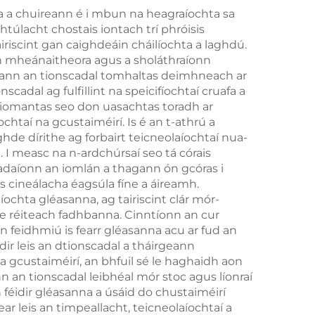
a a chuireann é i mbun na heagraíochta sa
htúlacht chostais iontach trí phróisis
riscint gan caighdeáin cháilíochta a laghdú.
 an mheánaitheora agus a sholáthraíonn
ádann an tionscadal tomhaltas deimhneach ar
adal ag fulfillint na speicifíochtaí cruafa a
 tiomantas seo don uasachtas toradh ar
htaí na gcustaiméirí. Is é an t-athrú a
hde dírithe ag forbairt teicneolaíochtaí nua-
 I measc na n-ardchúrsaí seo tá córais
adaíonn an iomlán a thagann ón gcóras i
 cineálacha éagsúla fíne a áireamh.
íochta gléasanna, ag tairiscint clár mór-
le réiteach fadhbanna. Cinntíonn an cur
n feidhmiú is fearr gléasanna acu ar fud an
dir leis an dtionscadal a tháirgeann
a gcustaiméirí, an bhfuil sé le haghaidh aon
 an tionscadal leibhéal mór stoc agus líonraí
féidir gléasanna a úsáid do chustaiméirí
ear leis an timpeallacht, teicneolaíochtaí a