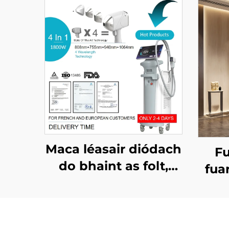
Maca léasair diódach
Fu
do bhaint as folt,
fua
ceadaithe ag an FDA,
léas
ag an MDR, agus ag
réit
an MDSAP, 600W,