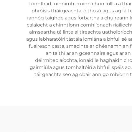
tonnfhad fuinnimh cruinn chun follta a tha
phróisis tháirgeachta, ó thosú agus ag fáil
rannóg taighde agus forbartha a chuireann l
calaíocht a chinntíonn comhlíonadh riailíocht
aimseartha tá línte ailtireachta uathoibrío
agus labharatóirí tástála iomlána a bhfuil sé 
fuaireach casta, smaointe ar dhéanamh an 
an taithí ar an gceannaire agus ar an 
déirmiteolaíochta, ionaid le haghaidh circ
gairmiúla agus tomhaltóirí a bhfuil spéis a
táirgeachta seo ag obair ann go mbíonn teic