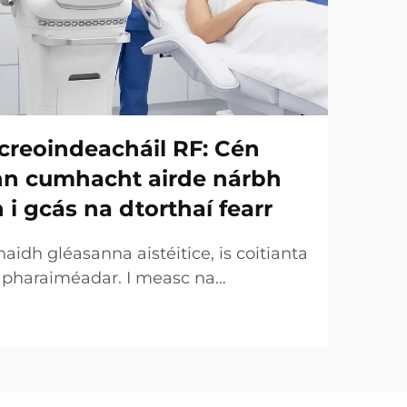
creoindeacháil RF: Cén
onn cumhacht airde nárbh
h i gcás na dtorthaí fearr
idh gléasanna aistéitice, is coitianta
r pharaiméadar. I measc na
uirtear an chumhacht (W) ar an
táirgeachta tábhachtach. Áfach, ó
 tá an fírinne an-éagsúla. I gcásanna
ht a dtugtar uirthi...