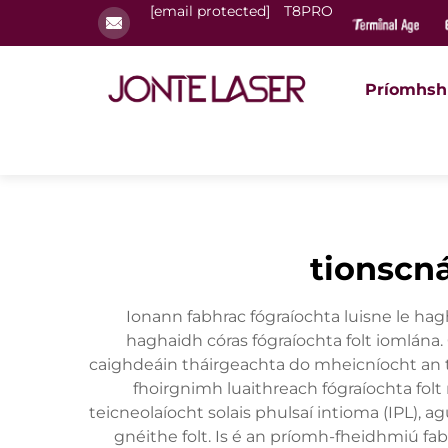
[email protected]
T8PRO
Príomhsh
tionscná
Ionann fabhrac fógraíochta luisne le hagh
haghaidh córas fógraíochta folt iomlána.
caighdeáin tháirgeachta do mheicníocht an tsl
fhoirgnimh luaithreach fógraíochta folt 
teicneolaíocht solais phulsaí intioma (IPL), 
gnéithe folt. Is é an príomh-fheidhmiú fabh