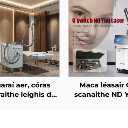
araí aer, córas
Maca léasair 
raithe leighis do
scanaithe ND 
air áilleachta, do
each an chráis, do
chosaint an