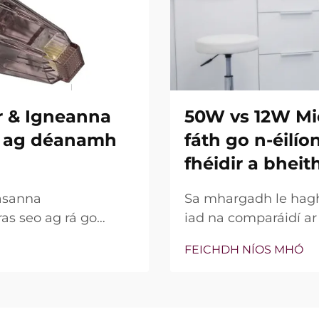
r & Igneanna
50W vs 12W Mi
re ag déanamh
fáth go n-éilí
fhéidir a bheit
asanna
Sa mhargadh le hagha
ras seo ag rá go
iad na comparáidí a
ní insilte acu. Áfach,
bparaiméadar sin, c
FEICHDH NÍOS MHÓ
na gnéithe seo ann nó
bhfocal mar phointe 
 go cruinn le linn na
thaobh cliniciúil de,
go leor, níl an cumhac