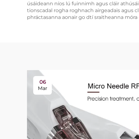
úsáideann níos lú fuinnimh agus cláir athús
tionscadal rogha roghnach airgeadais agus cláir
phráctasanna aonair go dtí sraitheanna móra 
06
Mar