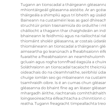
1200W, 1800W,
eip
Tugann an tionscadal a tháirgeann gléasanna
3000W, 4 i 1, le
mhiontáirgeáil gléasanna aistéite. Ar an gcéad
cli
tháirgeála a shimpliú agus trí bheith ag úsái
spásanna in ionadú,
g
Baineann na custaiméirí leas as gaol dhíreac
755 nm, 808 nm, 940
struchtúir prísin trasnaimiúla do orduithe 
cháilíocht a thagann thar chaighdeáin an indus
nm, 1064 nm
bhaineann le feidhmiú agus na riailíochtaí ri
thiomáint sholéir gléasanna, ar costais údará
thiomáineann an tionscadal a tháirgeann gléas
aimseartha go leanúnach a fheabhsaíonn éifea
fuaraithe a fheabhsaíonn an neamhshuíomh a 
gcluain agus rogha tonnfhad éagsúla a chuir
Soláthraíonn an tionscadal tacaíocht theicniúi
oideachais do na cleamhnaithe, seirbhísí úda
chuige iomlán seo go mbaineann na custaiméirí
tsamhraidh oibre. Is é an cumas chun gléasanna
gléasanna do bhaint fíne ag an léaser gléasan
mhargadh áirithe, riachtanais comhtháthaithe
loingseoireachta éifeachtacha a chinntíonn c
reatha. Tugann freagracht timpeallachta treoir 