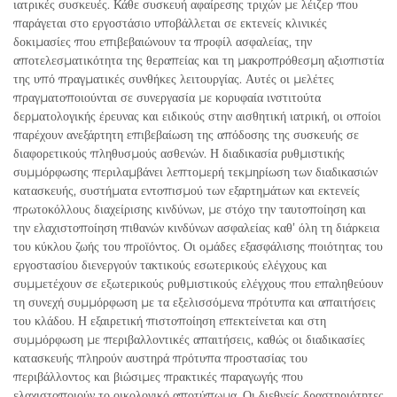
ιατρικές συσκευές. Κάθε συσκευή αφαίρεσης τριχών με λέιζερ που
παράγεται στο εργοστάσιο υποβάλλεται σε εκτενείς κλινικές
δοκιμασίες που επιβεβαιώνουν τα προφίλ ασφαλείας, την
αποτελεσματικότητα της θεραπείας και τη μακροπρόθεσμη αξιοπιστία
της υπό πραγματικές συνθήκες λειτουργίας. Αυτές οι μελέτες
πραγματοποιούνται σε συνεργασία με κορυφαία ινστιτούτα
δερματολογικής έρευνας και ειδικούς στην αισθητική ιατρική, οι οποίοι
παρέχουν ανεξάρτητη επιβεβαίωση της απόδοσης της συσκευής σε
διαφορετικούς πληθυσμούς ασθενών. Η διαδικασία ρυθμιστικής
συμμόρφωσης περιλαμβάνει λεπτομερή τεκμηρίωση των διαδικασιών
κατασκευής, συστήματα εντοπισμού των εξαρτημάτων και εκτενείς
πρωτοκόλλους διαχείρισης κινδύνων, με στόχο την ταυτοποίηση και
την ελαχιστοποίηση πιθανών κινδύνων ασφαλείας καθ’ όλη τη διάρκεια
του κύκλου ζωής του προϊόντος. Οι ομάδες εξασφάλισης ποιότητας του
εργοστασίου διενεργούν τακτικούς εσωτερικούς ελέγχους και
συμμετέχουν σε εξωτερικούς ρυθμιστικούς ελέγχους που επαληθεύουν
τη συνεχή συμμόρφωση με τα εξελισσόμενα πρότυπα και απαιτήσεις
του κλάδου. Η εξαιρετική πιστοποίηση επεκτείνεται και στη
συμμόρφωση με περιβαλλοντικές απαιτήσεις, καθώς οι διαδικασίες
κατασκευής πληρούν αυστηρά πρότυπα προστασίας του
περιβάλλοντος και βιώσιμες πρακτικές παραγωγής που
ελαχιστοποιούν το οικολογικό αποτύπωμα. Οι διεθνείς δραστηριότητες