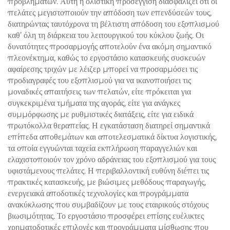
προβλημάτων. Αυτή η ολιστική προσέγγιση διασφαλίζει ότι οι
πελάτες μεγιστοποιούν την απόδοση των επενδύσεών τους,
διατηρώντας ταυτόχρονα τη βέλτιστη απόδοση του εξοπλισμού
καθ’ όλη τη διάρκεια του λειτουργικού του κύκλου ζωής. Οι
δυνατότητες προσαρμογής αποτελούν ένα ακόμη σημαντικό
πλεονέκτημα, καθώς το εργοστάσιο κατασκευής συσκευών
αφαίρεσης τριχών με λέιζερ μπορεί να προσαρμόσει τις
προδιαγραφές του εξοπλισμού για να ικανοποιήσει τις
μοναδικές απαιτήσεις των πελατών, είτε πρόκειται για
συγκεκριμένα τμήματα της αγοράς, είτε για ανάγκες
συμμόρφωσης με ρυθμιστικές διατάξεις, είτε για ειδικά
πρωτόκολλα θεραπείας. Η εγκατάσταση διατηρεί σημαντικά
επίπεδα αποθεμάτων και αποτελεσματικά δίκτυα λογιστικής,
τα οποία εγγυώνται ταχεία εκπλήρωση παραγγελιών και
ελαχιστοποιούν τον χρόνο αδράνειας του εξοπλισμού για τους
υφιστάμενους πελάτες. Η περιβαλλοντική ευθύνη διέπει τις
πρακτικές κατασκευής, με βιώσιμες μεθόδους παραγωγής,
ενεργειακά αποδοτικές τεχνολογίες και προγράμματα
ανακύκλωσης που συμβαδίζουν με τους εταιρικούς στόχους
βιωσιμότητας. Το εργοστάσιο προσφέρει επίσης ευέλικτες
χρηματοδοτικές επιλογές και προγράμματα μίσθωσης που