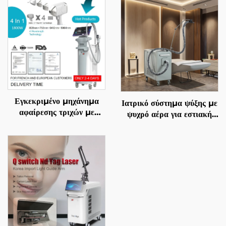
Εγκεκριμένο μηχάνημα
Ιατρικό σύστημα ψύξης με
αφαίρεσης τριχών με
ψυχρό αέρα για εστιακή
διόδιο λέιζερ 4 σε 1, με
ψύξη κατά τη χρήση
αντικαθιστώμενες επαφές,
αισθητικών λέιζερ,
600 W, 1200 W, 1800
ανακούφιση πόνου,
W, 3000 W, και μήκη
προστασία του επιδερμίδα
κύματος 755 nm, 808
και συνεχή, μη επαφόμενη
nm, 940 nm, 1064 nm,
χρήση σε κλινικές
σύμφωνα με τις
προδιαγραφές MDR, FDA,
MDSAP