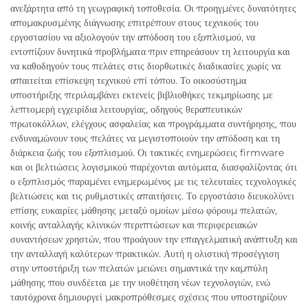
ανεξάρτητα από τη γεωγραφική τοποθεσία. Οι προηγμένες δυνατότητες
απομακρυσμένης διάγνωσης επιτρέπουν στους τεχνικούς του
εργοστασίου να αξιολογούν την απόδοση του εξοπλισμού, να
εντοπίζουν δυνητικά προβλήματα πριν επηρεάσουν τη λειτουργία και
να καθοδηγούν τους πελάτες στις διορθωτικές διαδικασίες χωρίς να
απαιτείται επίσκεψη τεχνικού επί τόπου. Το οικοσύστημα
υποστήριξης περιλαμβάνει εκτενείς βιβλιοθήκες τεκμηρίωσης με
λεπτομερή εγχειρίδια λειτουργίας, οδηγούς θεραπευτικών
πρωτοκόλλων, ελέγχους ασφαλείας και προγράμματα συντήρησης, που
ενδυναμώνουν τους πελάτες να μεγιστοποιούν την απόδοση και τη
διάρκεια ζωής του εξοπλισμού. Οι τακτικές ενημερώσεις firmware
και οι βελτιώσεις λογισμικού παρέχονται αυτόματα, διασφαλίζοντας ότι
ο εξοπλισμός παραμένει ενημερωμένος με τις τελευταίες τεχνολογικές
βελτιώσεις και τις ρυθμιστικές απαιτήσεις. Το εργοστάσιο διευκολύνει
επίσης ευκαιρίες μάθησης μεταξύ ομοίων μέσω φόρουμ πελατών,
κοινής ανταλλαγής κλινικών περιπτώσεων και περιφερειακών
συναντήσεων χρηστών, που προάγουν την επαγγελματική ανάπτυξη και
την ανταλλαγή καλύτερων πρακτικών. Αυτή η ολιστική προσέγγιση
στην υποστήριξη των πελατών μειώνει σημαντικά την καμπύλη
μάθησης που συνδέεται με την υιοθέτηση νέων τεχνολογιών, ενώ
ταυτόχρονα δημιουργεί μακροπρόθεσμες σχέσεις που υποστηρίζουν