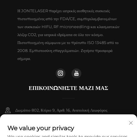
Η JONTELASER παρέχει ιατρικές αισθητικές συσκευές
πιστοποιημένες από την FDA/CE, συμπεριλαμβανομένων
των συσκευών HIFU, RF microneedling και κλασματικών
λέιζερ CO2, για ιατρικά ιδρύματα σε όλο τον κόσμο.
Πιστοποιημένη σύμφωνα με το πρότυπο ISO 13485 από το
2008. Εμπιστοσύνη επαγγελματιών. Ζητήστε προσφορά
σήμερα.
ΕΠΙΚΟΙΝΩΝΉΣΤΕ ΜΑΖΊ ΜΑΣ
Δωμάτιο 802, Κτίριο 9, Αριθ. 16, Ανατολική Λεωφόρος
Chenguang, Δήμος Fangshan, Πεκίνο
We value your privacy
+86-13911459627
We use cookies and similar tools to provide our services.