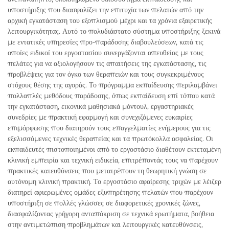
υποστήριξης που διασφαλίζει την επιτυχία των πελατών από την
αρχική εγκατάσταση του εξοπλισμού μέχρι και τα χρόνια εξαιρετικής
λειτουργικότητας. Αυτό το πολυδιάστατο σύστημα υποστήριξης ξεκινά
με εντατικές υπηρεσίες προ-παράδοσης διαβουλεύσεων, κατά τις
οποίες ειδικοί του εργοστασίου συνεργάζονται απευθείας με τους
πελάτες για να αξιολογήσουν τις απαιτήσεις της εγκατάστασης, τις
προβλέψεις για τον όγκο των θεραπειών και τους συγκεκριμένους
στόχους θέσης της αγοράς. Το πρόγραμμα εκπαίδευσης περιλαμβάνει
πολλαπλές μεθόδους παράδοσης, όπως εκπαίδευση επί τόπου κατά
την εγκατάσταση, εικονικά μαθησιακά μόντουλ, εργαστηριακές
συνεδρίες με πρακτική εφαρμογή και συνεχιζόμενες ευκαιρίες
επιμόρφωσης που διατηρούν τους επαγγελματίες ενήμερους για τις
εξελισσόμενες τεχνικές θεραπείας και τα πρωτόκολλα ασφαλείας. Οι
εκπαιδευτές πιστοποιημένοι από το εργοστάσιο διαθέτουν εκτεταμένη
κλινική εμπειρία και τεχνική ειδικεία, επιτρέποντάς τους να παρέχουν
πρακτικές κατευθύνσεις που μετατρέπουν τη θεωρητική γνώση σε
αυτόνομη κλινική πρακτική. Το εργοστάσιο αφαίρεσης τριχών με λέιζερ
διατηρεί αφιερωμένες ομάδες εξυπηρέτησης πελατών που παρέχουν
υποστήριξη σε πολλές γλώσσες σε διαφορετικές χρονικές ζώνες,
διασφαλίζοντας γρήγορη ανταπόκριση σε τεχνικά ερωτήματα, βοήθεια
στην αντιμετώπιση προβλημάτων και λειτουργικές κατευθύνσεις,