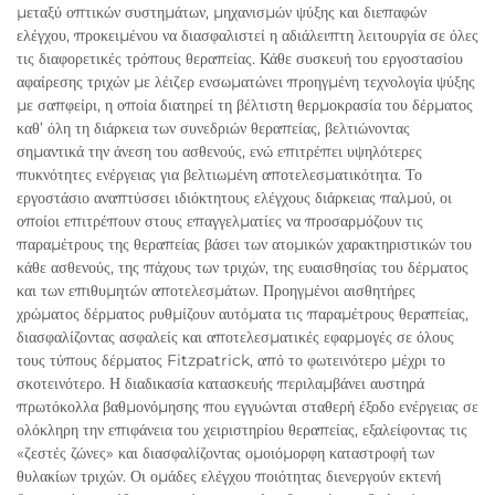
μεταξύ οπτικών συστημάτων, μηχανισμών ψύξης και διεπαφών
ελέγχου, προκειμένου να διασφαλιστεί η αδιάλειπτη λειτουργία σε όλες
τις διαφορετικές τρόπους θεραπείας. Κάθε συσκευή του εργοστασίου
αφαίρεσης τριχών με λέιζερ ενσωματώνει προηγμένη τεχνολογία ψύξης
με σαπφείρι, η οποία διατηρεί τη βέλτιστη θερμοκρασία του δέρματος
καθ’ όλη τη διάρκεια των συνεδριών θεραπείας, βελτιώνοντας
σημαντικά την άνεση του ασθενούς, ενώ επιτρέπει υψηλότερες
πυκνότητες ενέργειας για βελτιωμένη αποτελεσματικότητα. Το
εργοστάσιο αναπτύσσει ιδιόκτητους ελέγχους διάρκειας παλμού, οι
οποίοι επιτρέπουν στους επαγγελματίες να προσαρμόζουν τις
παραμέτρους της θεραπείας βάσει των ατομικών χαρακτηριστικών του
κάθε ασθενούς, της πάχους των τριχών, της ευαισθησίας του δέρματος
και των επιθυμητών αποτελεσμάτων. Προηγμένοι αισθητήρες
χρώματος δέρματος ρυθμίζουν αυτόματα τις παραμέτρους θεραπείας,
διασφαλίζοντας ασφαλείς και αποτελεσματικές εφαρμογές σε όλους
τους τύπους δέρματος Fitzpatrick, από το φωτεινότερο μέχρι το
σκοτεινότερο. Η διαδικασία κατασκευής περιλαμβάνει αυστηρά
πρωτόκολλα βαθμονόμησης που εγγυώνται σταθερή έξοδο ενέργειας σε
ολόκληρη την επιφάνεια του χειριστηρίου θεραπείας, εξαλείφοντας τις
«ζεστές ζώνες» και διασφαλίζοντας ομοιόμορφη καταστροφή των
θυλακίων τριχών. Οι ομάδες ελέγχου ποιότητας διενεργούν εκτενή