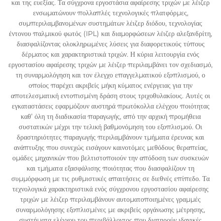
και της ευεξίας. Τα σύγχρονα εργοστάσια αφαίρεσης τριχών με λέιζερ
ενσωματώνουν πολλαπλές τεχνολογικές πλατφόρμες,
συμπεριλαμβανομένων συστημάτων λέιζερ διόδου, τεχνολογίας
έντονου παλμικού φωτός (IPL) και διαμορφώσεων λέιζερ αλεξανδρίτη,
διασφαλίζοντας ολοκληρωμένες λύσεις για διαφορετικούς τύπους
δέρματος και χαρακτηριστικά τριχών. Η κύρια λειτουργία ενός
εργοστασίου αφαίρεσης τριχών με λέιζερ περιλαμβάνει τον σχεδιασμό,
τη συναρμολόγηση και τον έλεγχο επαγγελματικού εξοπλισμού, ο
οποίος παρέχει ακριβείς μήκη κύματος ενέργειας για την
αποτελεσματική εντοπισμένη δράση στους τριχοθυλακίους. Αυτές οι
εγκαταστάσεις εφαρμόζουν αυστηρά πρωτόκολλα ελέγχου ποιότητας
καθ’ όλη τη διαδικασία παραγωγής, από την αρχική προμήθεια
συστατικών μέχρι την τελική βαθμονόμηση του εξοπλισμού. Οι
δραστηριότητες παραγωγής περιλαμβάνουν τμήματα έρευνας και
ανάπτυξης που συνεχώς εισάγουν καινοτόμες μεθόδους θεραπείας,
ομάδες μηχανικών που βελτιστοποιούν την απόδοση των συσκευών
και τμήματα εξασφάλισης ποιότητας που διασφαλίζουν τη
συμμόρφωση με τις ρυθμιστικές απαιτήσεις σε διεθνές επίπεδο. Τα
τεχνολογικά χαρακτηριστικά ενός σύγχρονου εργοστασίου αφαίρεσης
τριχών με λέιζερ περιλαμβάνουν αυτοματοποιημένες γραμμές
συναρμολόγησης εξοπλισμένες με ακριβείς οργάνωσης μέτρησης,
συστήματα ελέγχου του περιβάλλοντος που διατηρούν ιδανικές