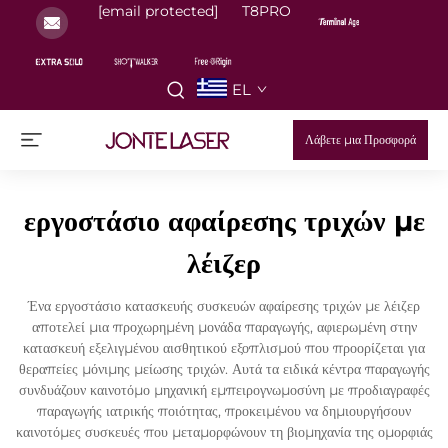
[email protected]
T8PRO
EL
Λάβετε μια Προσφορά
εργοστάσιο αφαίρεσης τριχών με
λέιζερ
Ένα εργοστάσιο κατασκευής συσκευών αφαίρεσης τριχών με λέιζερ
αποτελεί μια προχωρημένη μονάδα παραγωγής, αφιερωμένη στην
κατασκευή εξελιγμένου αισθητικού εξοπλισμού που προορίζεται για
θεραπείες μόνιμης μείωσης τριχών. Αυτά τα ειδικά κέντρα παραγωγής
συνδυάζουν καινοτόμο μηχανική εμπειρογνωμοσύνη με προδιαγραφές
παραγωγής ιατρικής ποιότητας, προκειμένου να δημιουργήσουν
καινοτόμες συσκευές που μεταμορφώνουν τη βιομηχανία της ομορφιάς