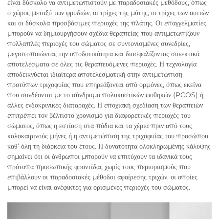
είναι δύσκολο να αντιμετωπιστούν με παραδοσιακές μεθόδους, όπως
ο χώρος μεταξύ των φρυδιών, οι τρίχες της μύτης, οι τρίχες των αυτιών
και οι δύσκολα προσβάσιμες περιοχές της πλάτης. Οι επαγγελματίες
μπορούν να δημιουργήσουν σχέδια θεραπείας που αντιμετωπίζουν
πολλαπλές περιοχές του σώματος σε συντονισμένες συνεδρίες,
μεγιστοποιώντας την αποδοτικότητα και διασφαλίζοντας συνεκτικά
αποτελέσματα σε όλες τις θεραπευόμενες περιοχές. Η τεχνολογία
αποδεικνύεται ιδιαίτερα αποτελεσματική στην αντιμετώπιση
προτύπων τριχοφυΐας που επηρεάζονται από ορμόνες, όπως εκείνα
που συνδέονται με το σύνδρομο πολυκυστικών ωοθηκών (PCOS) ή
άλλες ενδοκρινικές διαταραχές. Η εποχιακή σχεδίαση των θεραπειών
επιτρέπει τον βέλτιστο χρονισμό για διαφορετικές περιοχές του
σώματος, όπως η εστίαση στα πόδια και τα χέρια πριν από τους
καλοκαιρινούς μήνες ή η αντιμετώπιση της τριχοφυΐας του προσώπου
καθ’ όλη τη διάρκεια του έτους. Η δυνατότητα ολοκληρωμένης κάλυψης
σημαίνει ότι οι άνθρωποι μπορούν να επιτύχουν τα ιδανικά τους
πρότυπα προσωπικής φροντίδας χωρίς τους περιορισμούς που
επιβάλλουν οι παραδοσιακές μέθοδοι αφαίρεσης τριχών, οι οποίες
μπορεί να είναι ανέφικτες για ορισμένες περιοχές του σώματος.