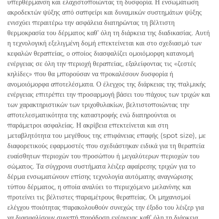
υπερθέρμανση και ελαχιστοποιώντας τη δυσφορία. Η ενσωμάτωση
ακροδεκτών ψύξης από σαπφείρι και δυναμικών συστημάτων ψύξης
ενισχύει περαιτέρω την ασφάλεια διατηρώντας τη βέλτιστη
θερμοκρασία του δέρματος καθ’ όλη τη διάρκεια της διαδικασίας. Αυτή
η τεχνολογική εξελιγμένη δομή επεκτείνεται και στο σχεδιασμό των
κεφαλών θεραπείας, ο οποίος διασφαλίζει ομοιόμορφη κατανομή
ενέργειας σε όλη την περιοχή θεραπείας, εξαλείφοντας τις «ζεστές
κηλίδες» που θα μπορούσαν να προκαλέσουν δυσφορία ή
ανομοιόμορφα αποτελέσματα. Ο έλεγχος της διάρκειας της παλμικής
ενέργειας επιτρέπει την προσαρμογή βάσει του πάχους των τριχών και
των χαρακτηριστικών των τριχοθυλακίων, βελτιστοποιώντας την
αποτελεσματικότητα της καταστροφής ενώ διατηρούνται οι
παράμετροι ασφαλείας. Η ακρίβεια επεκτείνεται και στη
μεταβλητότητα του μεγέθους της επιφάνειας επαφής (spot size), με
διαφορετικούς εφαρμοστές που σχεδιάστηκαν ειδικά για τη θεραπεία
ευαίσθητων περιοχών του προσώπου ή μεγαλύτερων περιοχών του
σώματος. Τα σύγχρονα συστήματα λέιζερ αφαίρεσης τριχών για το
δέρμα ενσωματώνουν επίσης τεχνολογία αυτόματης αναγνώρισης
τύπου δέρματος, η οποία αναλύει το περιεχόμενο μελανίνης και
προτείνει τις βέλτιστες παραμέτρους θεραπείας. Οι μηχανισμοί
ελέγχου ποιότητας παρακολουθούν συνεχώς την έξοδο του λέιζερ για
να διασφαλίσουν συνεπή παράδοση ενέργειας καθ’ όλη τη διάρκεια