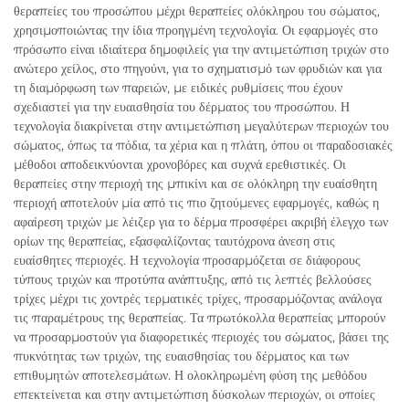
θεραπείες του προσώπου μέχρι θεραπείες ολόκληρου του σώματος,
χρησιμοποιώντας την ίδια προηγμένη τεχνολογία. Οι εφαρμογές στο
πρόσωπο είναι ιδιαίτερα δημοφιλείς για την αντιμετώπιση τριχών στο
ανώτερο χείλος, στο πηγούνι, για το σχηματισμό των φρυδιών και για
τη διαμόρφωση των παρειών, με ειδικές ρυθμίσεις που έχουν
σχεδιαστεί για την ευαισθησία του δέρματος του προσώπου. Η
τεχνολογία διακρίνεται στην αντιμετώπιση μεγαλύτερων περιοχών του
σώματος, όπως τα πόδια, τα χέρια και η πλάτη, όπου οι παραδοσιακές
μέθοδοι αποδεικνύονται χρονοβόρες και συχνά ερεθιστικές. Οι
θεραπείες στην περιοχή της μπικίνι και σε ολόκληρη την ευαίσθητη
περιοχή αποτελούν μία από τις πιο ζητούμενες εφαρμογές, καθώς η
αφαίρεση τριχών με λέιζερ για το δέρμα προσφέρει ακριβή έλεγχο των
ορίων της θεραπείας, εξασφαλίζοντας ταυτόχρονα άνεση στις
ευαίσθητες περιοχές. Η τεχνολογία προσαρμόζεται σε διάφορους
τύπους τριχών και προτύπα ανάπτυξης, από τις λεπτές βελλούσες
τρίχες μέχρι τις χοντρές τερματικές τρίχες, προσαρμόζοντας ανάλογα
τις παραμέτρους της θεραπείας. Τα πρωτόκολλα θεραπείας μπορούν
να προσαρμοστούν για διαφορετικές περιοχές του σώματος, βάσει της
πυκνότητας των τριχών, της ευαισθησίας του δέρματος και των
επιθυμητών αποτελεσμάτων. Η ολοκληρωμένη φύση της μεθόδου
επεκτείνεται και στην αντιμετώπιση δύσκολων περιοχών, οι οποίες