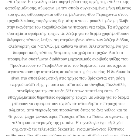
επιτύχουν. Η τεχνολογία λειτουργεί βάσει της αρχής της επιλεκτικής
φωτοθερμόλυσης, σύμφωνα με την οποία συγκεκριμένα μήκη κύματος
του φωτός απορροφώνται από τις μελανίνες που περιέχονται στους
τριχοθυλακίους, παράγοντας θερμότητα που προκαλεί μόνιμη βλάβη
στην ικανότητα του τριχοθυλακίου να παράγει νέα τρίχα. Τα σύγχρονα
συστήματα αφαίρεσης τριχών με λέιζερ για το δέρμα χρησιμοποιούν
διάφορους τύπους λέιζερ, συμπεριλαμβανομένων των λέιζερ διόδου,
αλεξανδρίτη και Nd:YAG, με καθένα να είναι βελτιστοποιημένο για
διαφορετικούς τύπους δέρματος και χρώματα τριχών. Αυτά τα
προηγμένα συστήματα διαθέτουν μηχανισμούς ακριβούς ψύξης που
προστατεύουν το περιβάλλον ιστό του δέρματος, ενώ ταυτόχρονα
μεγιστοποιούν την αποτελεσματικότητα της θεραπείας. Η διαδικασία
είναι πιο αποτελεσματική στις τρίχες που βρίσκονται στη φάση
ενεργού ανάπτυξης, γι’ αυτό και απαιτούνται συνήθως πολλαπλές
συνεδρίες για την επίτευξη βέλτιστων αποτελεσμάτων. Οι
επαγγελματικές θεραπείες αφαίρεσης τριχών με λέιζερ για το δέρμα
μπορούν να εφαρμοστούν σχεδόν σε οποιαδήποτε περιοχή του
σώματος, από περιοχές του προσώπου όπως το άνω χείλος και το
πηγούνι, μέχρι μεγαλύτερες περιοχές όπως τα πόδια, οι αγκώνες, η
πλάτη και οι περιοχές της μπικίνι. Η τεχνολογία έχει εξελιχθεί
σημαντικά τις τελευταίες δεκαετίες, ενσωματώνοντας έξυπνους
αισθητήρες που προσαρμόζουν αυτόματα τα επίπεδα ενέργειας βάσει