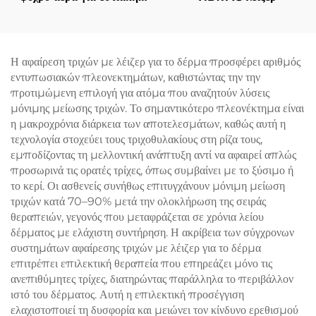
ψύξη κατά τη χρήση
αισθητικών λέιζερ,
ανακούφιση πόνου,
προστασία του επιδερμίδα
Η αφαίρεση τριχών με λέιζερ για το δέρμα προσφέρει αριθμός
και συνεχή, μη επαφόμενη
εντυπωσιακών πλεονεκτημάτων, καθιστώντας την την
χρήση σε κλινικές
προτιμώμενη επιλογή για ατόμα που αναζητούν λύσεις
μόνιμης μείωσης τριχών. Το σημαντικότερο πλεονέκτημα είναι
η μακροχρόνια διάρκεια των αποτελεσμάτων, καθώς αυτή η
τεχνολογία στοχεύει τους τριχοθυλακίους στη ρίζα τους,
εμποδίζοντας τη μελλοντική ανάπτυξη αντί να αφαιρεί απλώς
προσωρινά τις ορατές τρίχες, όπως συμβαίνει με το ξύσιμο ή
το κερί. Οι ασθενείς συνήθως επιτυγχάνουν μόνιμη μείωση
τριχών κατά 70–90% μετά την ολοκλήρωση της σειράς
θεραπειών, γεγονός που μεταφράζεται σε χρόνια λείου
δέρματος με ελάχιστη συντήρηση. Η ακρίβεια των σύγχρονων
συστημάτων αφαίρεσης τριχών με λέιζερ για το δέρμα
επιτρέπει επιλεκτική θεραπεία που επηρεάζει μόνο τις
ανεπιθύμητες τρίχες, διατηρώντας παράλληλα το περιβάλλον
ιστό του δέρματος. Αυτή η επιλεκτική προσέγγιση
ελαχιστοποιεί τη δυσφορία και μειώνει τον κίνδυνο ερεθισμού