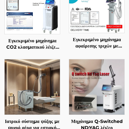
Εγκεκριμένο μηχάνημα
Εγκεκριμένο μηχάνημα
αφαίρεσης τριχών με
CO2 κλασματικού λέιζερ
διόδιο λέιζερ 4 σε 1, με
FDA, ΙΑΤΡΙΚΟ, CE,
αντικαθιστώμενες επαφές,
MMDSAP
600 W, 1200 W, 1800
W, 3000 W, και μήκη
κύματος 755 nm, 808
nm, 940 nm, 1064 nm,
σύμφωνα με τις
προδιαγραφές MDR, FDA,
MDSAP
Ιατρικό σύστημα ψύξης με
Μηχάνημα Q-Switched
ψυχρό αέρα για εστιακή
ND:YAG λέιζερ