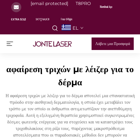
[email protected]
T8PRO
EL
Λάβετε μια Προσφορά
αφαίρεση τριχών με λέιζερ για το
δέρμα
Η αφαίρεση τριχών με λέιζερ για το δέρμα αποτελεί μια επαναστατική
πρόοδο στην αισθητική δερματολογία, η οποία έχει μεταβάλει τον
τρόπο με τον οποίο οι άνθρωποι αντιμετωπίζουν την ανεπιθύμητη
τριχοφυΐα. Αυτή η εξελιγμένη θεραπεία χρησιμοποιεί συγκεντρωμένες
δέσμες φωτεινής ενέργειας για να στοχεύσει και να καταστρέψει τους
τριχοθυλακίους στη ρίζα τους, παρέχοντας μακροπρόθεσμα
αποτελέσματα που οι παραδοσιακές μέθοδοι δεν μπορούν να