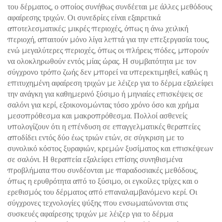
του δέρματος, ο οποίος συνήθως συνδέεται με άλλες μεθόδους
αφαίρεσης τριχών. Οι συνεδρίες είναι εξαιρετικά
αποτελεσματικές: μικρές περιοχές, όπως η άνω χειλική
περιοχή, απαιτούν μόνο λίγα λεπτά για την επεξεργασία τους,
ενώ μεγαλύτερες περιοχές, όπως οι πλήρεις πόδες, μπορούν
να ολοκληρωθούν εντός μίας ώρας. Η συμβατότητα με τον
σύγχρονο τρόπο ζωής δεν μπορεί να υπερεκτιμηθεί, καθώς η
επιτυχημένη αφαίρεση τριχών με λέιζερ για το δέρμα εξαλείφει
την ανάγκη για καθημερινό ξύσιμο ή μηνιαίες επισκέψεις σε
σαλόνι για κερί, εξοικονομώντας τόσο χρόνο όσο και χρήμα
μεσοπρόθεσμα και μακροπρόθεσμα. Πολλοί ασθενείς
υπολογίζουν ότι η επένδυση σε επαγγελματικές θεραπείες
αποδίδει εντός δύο έως τριών ετών, σε σύγκριση με το
συνολικό κόστος ξυραφιών, κρεμών ξυσίματος και επισκέψεων
σε σαλόνι. Η θεραπεία εξαλείφει επίσης συνηθισμένα
προβλήματα που συνδέονται με παραδοσιακές μεθόδους,
όπως η ερυθρότητα από το ξύσιμο, οι εγκοίλες τρίχες και ο
ερεθισμός του δέρματος από επαναλαμβανόμενο κερί. Οι
σύγχρονες τεχνολογίες ψύξης που ενσωματώνονται στις
συσκευές αφαίρεσης τριχών με λέιζερ για το δέρμα