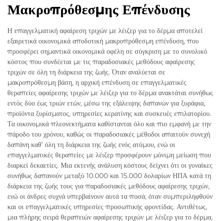
Μακροπρόθεσμης Επένδυσης
Η επαγγελματική αφαίρεση τριχών με λέιζερ για το δέρμα αποτελεί
εξαιρετικά οικονομικά αποδοτική μακροπρόθεσμη επένδυση, που
προσφέρει σημαντικά οικονομικά οφέλη σε σύγκριση με το συνολικό
κόστος που συνδέεται με τις παραδοσιακές μεθόδους αφαίρεσης
τριχών σε όλη τη διάρκεια της ζωής. Όταν αναλύεται σε
μακροπρόθεσμη βάση, η αρχική επένδυση σε επαγγελματικές
θεραπείες αφαίρεσης τριχών με λέιζερ για το δέρμα ανακτάται συνήθως
εντός δύο έως τριών ετών, μέσω της εξάλειψης δαπανών για ξυράφια,
προϊόντα ξυρίσματος, υπηρεσίες κερατίνης και συσκευές επιλατορίου.
Τα οικονομικά πλεονεκτήματα καθίστανται όλο και πιο εμφανή με την
πάροδο του χρόνου, καθώς οι παραδοσιακές μέθοδοι απαιτούν συνεχή
δαπάνη καθ’ όλη τη διάρκεια της ζωής ενός ατόμου, ενώ οι
επαγγελματικές θεραπείες με λέιζερ προσφέρουν μόνιμη μείωση που
διαρκεί δεκαετίες. Μια εκτενής ανάλυση κόστους δείχνει ότι οι γυναίκες
συνήθως δαπανούν μεταξύ 10.000 και 15.000 δολαρίων ΗΠΑ κατά τη
διάρκεια της ζωής τους για παραδοσιακές μεθόδους αφαίρεσης τριχών,
ενώ οι άνδρες συχνά υπερβαίνουν αυτά τα ποσά, όταν συμπεριληφθούν
και οι επαγγελματικές υπηρεσίες προσωπικής φροντίδας. Αντιθέτως,
μια πλήρης σειρά θεραπειών αφαίρεσης τριχών με λέιζερ για το δέρμα,