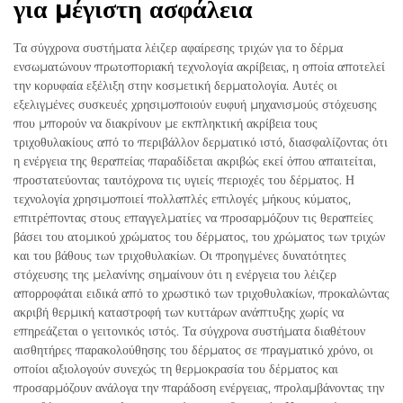
για μέγιστη ασφάλεια
Τα σύγχρονα συστήματα λέιζερ αφαίρεσης τριχών για το δέρμα
ενσωματώνουν πρωτοποριακή τεχνολογία ακρίβειας, η οποία αποτελεί
την κορυφαία εξέλιξη στην κοσμετική δερματολογία. Αυτές οι
εξελιγμένες συσκευές χρησιμοποιούν ευφυή μηχανισμούς στόχευσης
που μπορούν να διακρίνουν με εκπληκτική ακρίβεια τους
τριχοθυλακίους από το περιβάλλον δερματικό ιστό, διασφαλίζοντας ότι
η ενέργεια της θεραπείας παραδίδεται ακριβώς εκεί όπου απαιτείται,
προστατεύοντας ταυτόχρονα τις υγιείς περιοχές του δέρματος. Η
τεχνολογία χρησιμοποιεί πολλαπλές επιλογές μήκους κύματος,
επιτρέποντας στους επαγγελματίες να προσαρμόζουν τις θεραπείες
βάσει του ατομικού χρώματος του δέρματος, του χρώματος των τριχών
και του βάθους των τριχοθυλακίων. Οι προηγμένες δυνατότητες
στόχευσης της μελανίνης σημαίνουν ότι η ενέργεια του λέιζερ
απορροφάται ειδικά από το χρωστικό των τριχοθυλακίων, προκαλώντας
ακριβή θερμική καταστροφή των κυττάρων ανάπτυξης χωρίς να
επηρεάζεται ο γειτονικός ιστός. Τα σύγχρονα συστήματα διαθέτουν
αισθητήρες παρακολούθησης του δέρματος σε πραγματικό χρόνο, οι
οποίοι αξιολογούν συνεχώς τη θερμοκρασία του δέρματος και
προσαρμόζουν ανάλογα την παράδοση ενέργειας, προλαμβάνοντας την