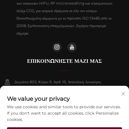
των συσκευών HIFU, RF microneedling και κλασματικών
λέιζερ CO2, για ιατρικά ιδρύματα σε όλο τον κόσμο.
Πιστοποιημένη σύμφωνα με το πρότυπο ISO 13485 από το
2008. Εμπιστοσύνη επαγγελματιών. Ζητήστε προσφορά
σήμερα.
ΕΠΙΚΟΙΝΩΝΉΣΤΕ ΜΑΖΊ ΜΑΣ
Δωμάτιο 802, Κτίριο 9, Αριθ. 16, Ανατολική Λεωφόρος
Chenguang, Δήμος Fangshan, Πεκίνο
We value your privacy
+86-13911459627
We use cookies and similar tools to provide our services.
If you don't want to accept all cookies, click Personalize
[email protected]
cookies.