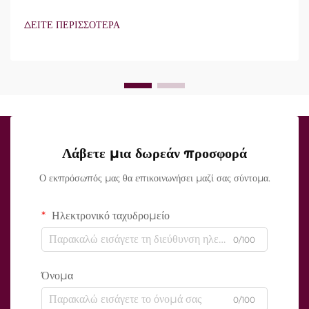
τεχνολογία vacuum και μονωμένες βελόνες. Ωστόσο, το
πραγματικό ερώτημα δεν είναι απλώς αν αυτά τα
ΔΕΙΤΕ ΠΕΡΙΣΣΟΤΕΡΑ
χαρακτηριστικά υπάρχουν, αλλά πώς λειτουργούν ακριβώς κατά
τη διάρκεια της κλινικής θεραπείας...
Λάβετε μια δωρεάν προσφορά
Ο εκπρόσωπός μας θα επικοινωνήσει μαζί σας σύντομα.
Ηλεκτρονικό ταχυδρομείο
0/100
Όνομα
0/100