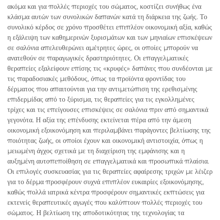
ακόμα και για πολλές περιοχές του σώματος, κοστίζει συνήθως ένα
κλάσμα αυτών των συνολικών δαπανών κατά τη διάρκεια της ζωής. Το
συνολικό κέρδος σε χρόνο προσθέτει επιπλέον οικονομική αξία, καθώς
η εξάλειψη των καθημερινών ξυρισμάτων και των μηνιαίων επισκέψεων
σε σαλόνια απελευθερώνει αμέτρητες ώρες, οι οποίες μπορούν να
ανατεθούν σε παραγωγικές δραστηριότητες. Οι επαγγελματικές
θεραπείες εξαλείφουν επίσης τις «κρυφές» δαπάνες που συνδέονται με
τις παραδοσιακές μεθόδους, όπως τα προϊόντα φροντίδας του
δέρματος που απαιτούνται για την αντιμετώπιση της ερεθισμένης
επιδερμίδας από το ξύρισμα, τις θεραπείες για τις εγκολλημένες
τρίχες και τις επείγουσες επισκέψεις σε σαλόνια πριν από σημαντικά
γεγονότα. Η αξία της επένδυσης εκτείνεται πέρα από την άμεση
οικονομική εξοικονόμηση και περιλαμβάνει παράγοντες βελτίωσης της
ποιότητας ζωής, οι οποίοι έχουν και οικονομική αντιστοιχία, όπως η
μειωμένη άγχος σχετικά με τη διαχείριση της εμφάνισης και η
αυξημένη αυτοπεποίθηση σε επαγγελματικά και προσωπικά πλαίσια.
Οι επιλογές συσκευασίας για τις θεραπείες αφαίρεσης τριχών με λέιζερ
για το δέρμα προσφέρουν συχνά επιπλέον ευκαιρίες εξοικονόμησης,
καθώς πολλά ιατρικά κέντρα προσφέρουν σημαντικές εκπτώσεις για
εκτενείς θεραπευτικές αγωγές που καλύπτουν πολλές περιοχές του
σώματος. Η βελτίωση της αποδοτικότητας της τεχνολογίας τα