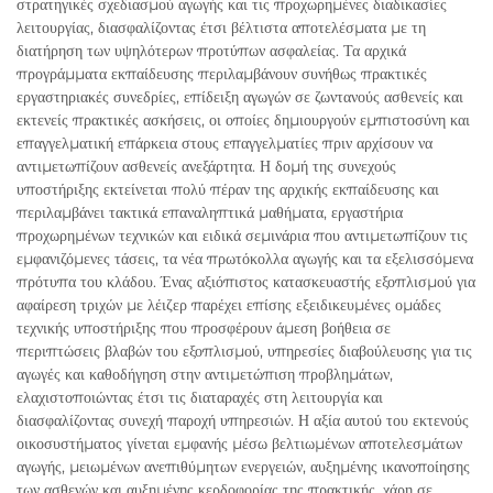
στρατηγικές σχεδιασμού αγωγής και τις προχωρημένες διαδικασίες
λειτουργίας, διασφαλίζοντας έτσι βέλτιστα αποτελέσματα με τη
διατήρηση των υψηλότερων προτύπων ασφαλείας. Τα αρχικά
προγράμματα εκπαίδευσης περιλαμβάνουν συνήθως πρακτικές
εργαστηριακές συνεδρίες, επίδειξη αγωγών σε ζωντανούς ασθενείς και
εκτενείς πρακτικές ασκήσεις, οι οποίες δημιουργούν εμπιστοσύνη και
επαγγελματική επάρκεια στους επαγγελματίες πριν αρχίσουν να
αντιμετωπίζουν ασθενείς ανεξάρτητα. Η δομή της συνεχούς
υποστήριξης εκτείνεται πολύ πέραν της αρχικής εκπαίδευσης και
περιλαμβάνει τακτικά επαναληπτικά μαθήματα, εργαστήρια
προχωρημένων τεχνικών και ειδικά σεμινάρια που αντιμετωπίζουν τις
εμφανιζόμενες τάσεις, τα νέα πρωτόκολλα αγωγής και τα εξελισσόμενα
πρότυπα του κλάδου. Ένας αξιόπιστος κατασκευαστής εξοπλισμού για
αφαίρεση τριχών με λέιζερ παρέχει επίσης εξειδικευμένες ομάδες
τεχνικής υποστήριξης που προσφέρουν άμεση βοήθεια σε
περιπτώσεις βλαβών του εξοπλισμού, υπηρεσίες διαβούλευσης για τις
αγωγές και καθοδήγηση στην αντιμετώπιση προβλημάτων,
ελαχιστοποιώντας έτσι τις διαταραχές στη λειτουργία και
διασφαλίζοντας συνεχή παροχή υπηρεσιών. Η αξία αυτού του εκτενούς
οικοσυστήματος γίνεται εμφανής μέσω βελτιωμένων αποτελεσμάτων
αγωγής, μειωμένων ανεπιθύμητων ενεργειών, αυξημένης ικανοποίησης
των ασθενών και αυξημένης κερδοφορίας της πρακτικής, χάρη σε