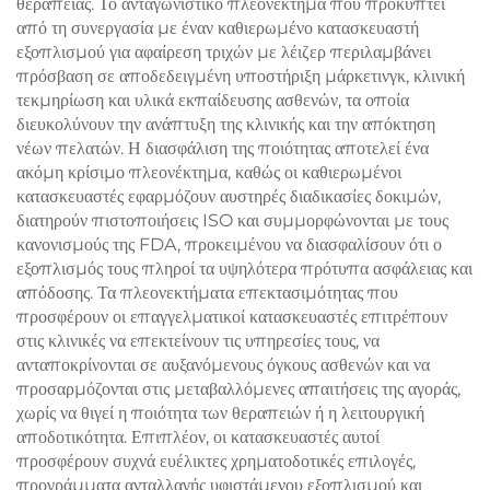
θεραπείας. Το ανταγωνιστικό πλεονέκτημα που προκύπτει
από τη συνεργασία με έναν καθιερωμένο κατασκευαστή
εξοπλισμού για αφαίρεση τριχών με λέιζερ περιλαμβάνει
πρόσβαση σε αποδεδειγμένη υποστήριξη μάρκετινγκ, κλινική
τεκμηρίωση και υλικά εκπαίδευσης ασθενών, τα οποία
διευκολύνουν την ανάπτυξη της κλινικής και την απόκτηση
νέων πελατών. Η διασφάλιση της ποιότητας αποτελεί ένα
ακόμη κρίσιμο πλεονέκτημα, καθώς οι καθιερωμένοι
κατασκευαστές εφαρμόζουν αυστηρές διαδικασίες δοκιμών,
διατηρούν πιστοποιήσεις ISO και συμμορφώνονται με τους
κανονισμούς της FDA, προκειμένου να διασφαλίσουν ότι ο
εξοπλισμός τους πληροί τα υψηλότερα πρότυπα ασφάλειας και
απόδοσης. Τα πλεονεκτήματα επεκτασιμότητας που
προσφέρουν οι επαγγελματικοί κατασκευαστές επιτρέπουν
στις κλινικές να επεκτείνουν τις υπηρεσίες τους, να
ανταποκρίνονται σε αυξανόμενους όγκους ασθενών και να
προσαρμόζονται στις μεταβαλλόμενες απαιτήσεις της αγοράς,
χωρίς να θιγεί η ποιότητα των θεραπειών ή η λειτουργική
αποδοτικότητα. Επιπλέον, οι κατασκευαστές αυτοί
προσφέρουν συχνά ευέλικτες χρηματοδοτικές επιλογές,
προγράμματα ανταλλαγής υφιστάμενου εξοπλισμού και