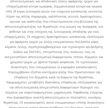
αποτελεσματικές και αποδοτικές λύσεις αφαίρεσης τριχών για
επαγγελματικά κέντρα ομορφιάς, δερματολογικά κέντρα και ιατρικά
σπά. Η κύρια λειτουργία αυτών των εταιρειών κατασκευής εκτείνεται
πέραν της απλής παραγωγής, καλύπτοντας εκτενείς δραστηριότητες
έρευνας και ανάπτυξης που επικεντρώνονται στη βελτίωση της
αποτελεσματικότητας των θεραπειών, στη μείωση της δυσφορίας των
ασθενών και στην ενίσχυση της λειτουργικής απόδοσης για τους
επαγγελματίες. Οι σύγχρονες δραστηριότητες κατασκευής εξοπλισμού
για αφαίρεση τριχών με λέιζερ ενσωματώνουν πολλαπλά μήκη
κύματος λέιζερ, συμπεριλαμβανομένων των τεχνολογιών αλεξανδρίτη,
διόδου και Nd:YAG, επιτρέποντας στις συσκευές τους να
αντιμετωπίζουν αποτελεσματικά διαφορετικούς τύπους δέρματος και
χρώματα τριχών με άριστα προφίλ ασφαλείας. Οι τεχνολογικές
δυνατότητες που ενσωματώνουν οι κορυφαίοι κατασκευαστές
περιλαμβάνουν έξυπνα συστήματα ψύξης που προστατεύουν την
επιφάνεια του δέρματος κατά τη διάρκεια της θεραπείας,
προχωρημένες μεταβλητές διαστάσεις επιφάνειας επεξεργασίας για
την αποτελεσματική αντιμετώπιση διαφορετικών περιοχών του
σώματος και σοφιστικαρισμένους μηχανισμούς παράδοσης ενέργειας
που διασφαλίζουν συνεπή αποτελέσματα σε πολλαπλές συνεδρίες
θεραπείας. Οι κατασκευαστές αυτοί ενσωματώνουν επίσης δυνατότητες
πραγματικού χρόνου παρακολούθησης του δέρματος, αυτόματα