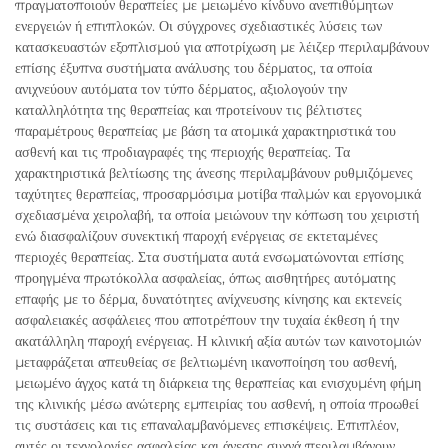
πραγματοποιούν θεραπείες με μειωμένο κίνδυνο ανεπιθύμητων
ενεργειών ή επιπλοκών. Οι σύγχρονες σχεδιαστικές λύσεις των
κατασκευαστών εξοπλισμού για αποτρίχωση με λέιζερ περιλαμβάνουν
επίσης έξυπνα συστήματα ανάλυσης του δέρματος, τα οποία
ανιχνεύουν αυτόματα τον τύπο δέρματος, αξιολογούν την
καταλληλότητα της θεραπείας και προτείνουν τις βέλτιστες
παραμέτρους θεραπείας με βάση τα ατομικά χαρακτηριστικά του
ασθενή και τις προδιαγραφές της περιοχής θεραπείας. Τα
χαρακτηριστικά βελτίωσης της άνεσης περιλαμβάνουν ρυθμιζόμενες
ταχύτητες θεραπείας, προσαρμόσιμα μοτίβα παλμών και εργονομικά
σχεδιασμένα χειρολαβή, τα οποία μειώνουν την κόπωση του χειριστή
ενώ διασφαλίζουν συνεκτική παροχή ενέργειας σε εκτεταμένες
περιοχές θεραπείας. Στα συστήματα αυτά ενσωματώνονται επίσης
προηγμένα πρωτόκολλα ασφαλείας, όπως αισθητήρες αυτόματης
επαφής με το δέρμα, δυνατότητες ανίχνευσης κίνησης και εκτενείς
ασφαλειακές ασφάλειες που αποτρέπουν την τυχαία έκθεση ή την
ακατάλληλη παροχή ενέργειας. Η κλινική αξία αυτών των καινοτομιών
μεταφράζεται απευθείας σε βελτιωμένη ικανοποίηση του ασθενή,
μειωμένο άγχος κατά τη διάρκεια της θεραπείας και ενισχυμένη φήμη
της κλινικής μέσω ανώτερης εμπειρίας του ασθενή, η οποία προωθεί
τις συστάσεις και τις επαναλαμβανόμενες επισκέψεις. Επιπλέον,
αυτές οι τεχνολογίες ασφαλείας και άνεσης συχνά περιλαμβάνουν