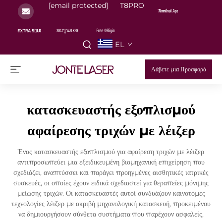
[email protected]
T8PRO
EL
Λάβετε μια Προσφορά
κατασκευαστής εξοπλισμού
αφαίρεσης τριχών με λέιζερ
Ένας κατασκευαστής εξοπλισμού για αφαίρεση τριχών με λέιζερ
αντιπροσωπεύει μια εξειδικευμένη βιομηχανική επιχείρηση που
σχεδιάζει, αναπτύσσει και παράγει προηγμένες αισθητικές ιατρικές
συσκευές, οι οποίες έχουν ειδικά σχεδιαστεί για θεραπείες μόνιμης
μείωσης τριχών. Οι κατασκευαστές αυτοί συνδυάζουν καινοτόμες
τεχνολογίες λέιζερ με ακριβή μηχανολογική κατασκευή, προκειμένου
να δημιουργήσουν σύνθετα συστήματα που παρέχουν ασφαλείς,