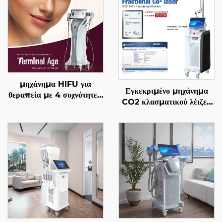
μηχάνημα HIFU για
Εγκεκριμένο μηχάνημα
θεραπεία με 4 συχνότητες,
CO2 κλασματικού λέιζερ
ακριβής αντιγηραντική
FDA, ΙΑΤΡΙΚΟ, CE,
θεραπεία, σφίξιμο
MMDSAP
δέρματος, αναδιαμόρφωση
σώματος και
αντιμετώπιση γήρανσης