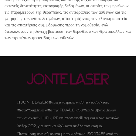
εκτενείς δυνατότητες καταγραφής δεδομένων, οι οποίες τεκμηριώνουν
τις παραμέτρους της θεραπείας, τις αντιδράσεις των ασθενών και τις
μετρήσεις των αποτελεσμάτων, υποστηρίζοντας την κλινική αριστεία
και τις απαιτήσεις συμμόρφωσης προς τη νομοθεσία, ενώ
διευκολύνουν τη συνεχή βελτίωση των θεραπευτικών πρωτοκόλλων και
των προτύπων φροντίδας των ασθενών.
Η JONTELASER παρέχει ιατρικές αισθητικές συσκευές
πιστοποιημένες από την FDA/CE, συμπεριλαμβανομένων
των συσκευών HIFU, RF microneedling και κλασματικών
λέιζερ CO2, για ιατρικά ιδρύματα σε όλο τον κόσμο.
Πιστοποιημένη σύμφωνα με το πρότυπο ISO 13485 από το