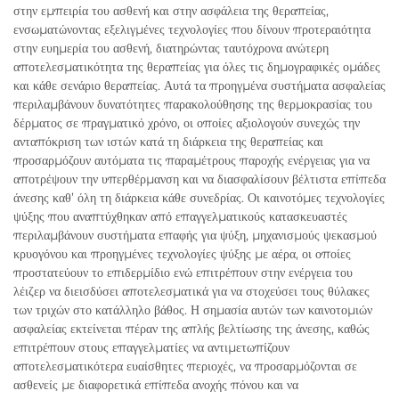
στην εμπειρία του ασθενή και στην ασφάλεια της θεραπείας,
ενσωματώνοντας εξελιγμένες τεχνολογίες που δίνουν προτεραιότητα
στην ευημερία του ασθενή, διατηρώντας ταυτόχρονα ανώτερη
αποτελεσματικότητα της θεραπείας για όλες τις δημογραφικές ομάδες
και κάθε σενάριο θεραπείας. Αυτά τα προηγμένα συστήματα ασφαλείας
περιλαμβάνουν δυνατότητες παρακολούθησης της θερμοκρασίας του
δέρματος σε πραγματικό χρόνο, οι οποίες αξιολογούν συνεχώς την
ανταπόκριση των ιστών κατά τη διάρκεια της θεραπείας και
προσαρμόζουν αυτόματα τις παραμέτρους παροχής ενέργειας για να
αποτρέψουν την υπερθέρμανση και να διασφαλίσουν βέλτιστα επίπεδα
άνεσης καθ’ όλη τη διάρκεια κάθε συνεδρίας. Οι καινοτόμες τεχνολογίες
ψύξης που αναπτύχθηκαν από επαγγελματικούς κατασκευαστές
περιλαμβάνουν συστήματα επαφής για ψύξη, μηχανισμούς ψεκασμού
κρυογόνου και προηγμένες τεχνολογίες ψύξης με αέρα, οι οποίες
προστατεύουν το επιδερμίδιο ενώ επιτρέπουν στην ενέργεια του
λέιζερ να διεισδύσει αποτελεσματικά για να στοχεύσει τους θύλακες
των τριχών στο κατάλληλο βάθος. Η σημασία αυτών των καινοτομιών
ασφαλείας εκτείνεται πέραν της απλής βελτίωσης της άνεσης, καθώς
επιτρέπουν στους επαγγελματίες να αντιμετωπίζουν
αποτελεσματικότερα ευαίσθητες περιοχές, να προσαρμόζονται σε
ασθενείς με διαφορετικά επίπεδα ανοχής πόνου και να