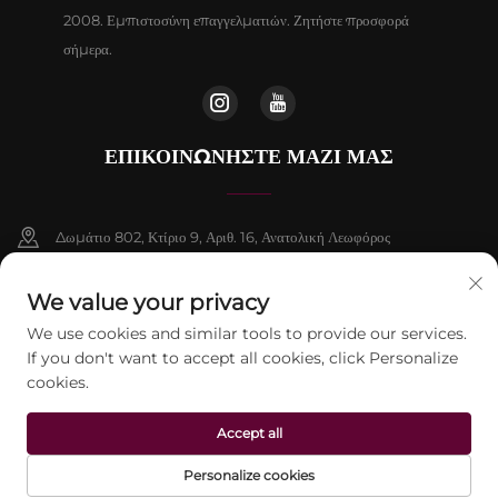
2008. Εμπιστοσύνη επαγγελματιών. Ζητήστε προσφορά
σήμερα.
ΕΠΙΚΟΙΝΩΝΉΣΤΕ ΜΑΖΊ ΜΑΣ
Δωμάτιο 802, Κτίριο 9, Αριθ. 16, Ανατολική Λεωφόρος
Chenguang, Δήμος Fangshan, Πεκίνο
We value your privacy
+86-13911459627
We use cookies and similar tools to provide our services.
If you don't want to accept all cookies, click Personalize
[email protected]
cookies.
Accept all
Πνευματικά δικαιώματα © 2026 Beijing Jontelaser Technology CO., LTD.
Με επιφύλαξη παντός δικαιώματος.
Πολιτική Απορρήτου
Personalize cookies
ΗΛ.