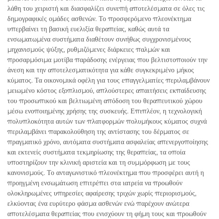
λάθη του χειριστή και διασφαλίζει συνεπή αποτελέσματα σε όλες τις
δημογραφικές ομάδες ασθενών. Το προσφερόμενο πλεονέκτημα
υπερβαίνει τη βασική ευελιξία θεραπείας, καθώς αυτά τα
ενσωματωμένα συστήματα διαθέτουν συνήθως συγχρονισμένους
μηχανισμούς ψύξης, ρυθμιζόμενες διάρκειες παλμών και
προσαρμόσιμα μοτίβα παράδοσης ενέργειας που βελτιστοποιούν την
άνεση και την αποτελεσματικότητα για κάθε συγκεκριμένο μήκος
κύματος. Τα οικονομικά οφέλη για τους επαγγελματίες περιλαμβάνουν
μειωμένο κόστος εξοπλισμού, απλούστερες απαιτήσεις εκπαίδευσης
του προσωπικού και βελτιωμένη απόδοση του θεραπευτικού χώρου
μέσω ενοποιημένης χρήσης της συσκευής. Επιπλέον, η τεχνολογική
πολυπλοκότητα αυτών των πλατφορμών πολυμήκους κύματος συχνά
περιλαμβάνει παρακολούθηση της αντίστασης του δέρματος σε
πραγματικό χρόνο, αυτόματα συστήματα ασφαλείας απενεργοποίησης
και εκτενείς συστήματα τεκμηρίωσης της θεραπείας, τα οποία
υποστηρίζουν την κλινική αριστεία και τη συμμόρφωση με τους
κανονισμούς. Το ανταγωνιστικό πλεονέκτημα που προσφέρει αυτή η
προηγμένη ενσωμάτωση επιτρέπει στα ιατρεία να προωθούν
ολοκληρωμένες υπηρεσίες αφαίρεσης τριχών χωρίς περιορισμούς,
ελκύοντας ένα ευρύτερο φάσμα ασθενών ενώ παρέχουν ανώτερα
αποτελέσματα θεραπείας που ενισχύουν τη φήμη τους και προωθούν