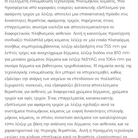
Η εξελιγμένη ενσωμάτωση τεχνολογίας πολυμήκους κύματος, που
προσφέρεται από κορυφαίες εταιρείες κατασκευής εξοπλισμού για
αφαίρεση τριχών με λέιζερ, αποτελεί μια επαναστατική πρόοδο στις
δυνατότητες θεραπείας αφαίρεσης τριχών, παρέχοντας στους
επαγγελματίες ανωτέρα ευελιξία και αποτελεσματικότητα σε
διαφορετικούς πληθυσμούς ασθενών. Αυτή η καινοτόμος προσέγγιση
συνδυάζει πολλαπλά μήκη κύματος λέιζερ σε μία ενιαία πλατφόρμα,
συνήθως συμπεριλαμβάνοντας λέιζερ αλεξανδρίτη στα 755 nm για
λεπτές τρίχες και ανοιχτόχρωμα δέρματα, λέιζερ διόδου στα 810 nm
για μεσαίου χρώματος δέρματα και λέιζερ Nd:YAG στα 1064 nm για
σκούρα δέρματα και βαθύτερους τριχοθυλακίους. Η σημασία αυτής της
τεχνολογικής ενσωμάτωσης δεν μπορεί να υπερεκτιμηθεί, καθώς
εξαλείφει την ανάγκη των ιατρείων να επενδύσουν σε πολλαπλές
ξεχωριστές συσκευές, ενώ εξασφαλίζει βέλτιστα αποτελέσματα
θεραπείας για ασθενείς με διαφορετικά χρώματα δέρματος, χρώματα
τριχών και υφές τριχών. Ένας επαγγελματίας κατασκευαστής
εξοπλισμού για αφαίρεση τριχών με λέιζερ σχεδιάζει αυτά τα
συστήματα πολυμήκους κύματος με ευφυή δυνατότητες επιλογής
μήκους κύματος, οι οποίες συνιστούν αυτόματα τον καταλληλότερο
τύπο λέιζερ με βάση την ανάλυση του δέρματος του ασθενούς και τα
χαρακτηριστικά της περιοχής θεραπείας. Αυτή η προηγμένη τεχνολογία
μειώνει τον κίνδυνο επιπλοκών κατά τη θεραπεία, ελαχιστοποιεί τα