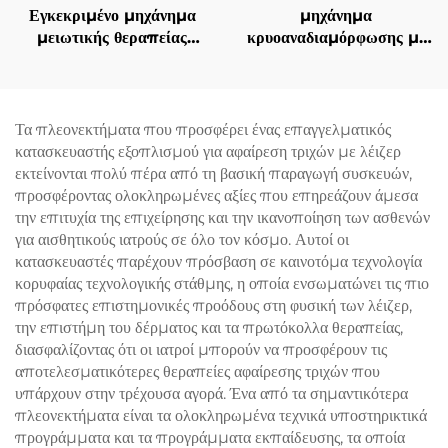
Εγκεκριμένο μηχάνημα
μηχάνημα
μειωτικής θεραπείας
κρυοαναδιαμόρφωσης με
λίπους και χειρισμού της
4 χειρολαβές και 8
κυτταρίτιδας La Sculptor
εναλλάξιμες κεφαλές, με
1060, με διόδιο λέιζερ
τεχνολογία ψύξης 360° και
1060 nm για
κρυοθεραπείας για μείωση
Τα πλεονεκτήματα που προσφέρει ένας επαγγελματικός
αναδιαμόρφωση και
βάρους και αισθητική
κατασκευαστής εξοπλισμού για αφαίρεση τριχών με λέιζερ
λιπόλυση του σώματος
φροντίδα
εκτείνονται πολύ πέρα από τη βασική παραγωγή συσκευών,
προσφέροντας ολοκληρωμένες αξίες που επηρεάζουν άμεσα
την επιτυχία της επιχείρησης και την ικανοποίηση των ασθενών
για αισθητικούς ιατρούς σε όλο τον κόσμο. Αυτοί οι
κατασκευαστές παρέχουν πρόσβαση σε καινοτόμα τεχνολογία
κορυφαίας τεχνολογικής στάθμης, η οποία ενσωματώνει τις πιο
πρόσφατες επιστημονικές προόδους στη φυσική των λέιζερ,
την επιστήμη του δέρματος και τα πρωτόκολλα θεραπείας,
διασφαλίζοντας ότι οι ιατροί μπορούν να προσφέρουν τις
αποτελεσματικότερες θεραπείες αφαίρεσης τριχών που
υπάρχουν στην τρέχουσα αγορά. Ένα από τα σημαντικότερα
πλεονεκτήματα είναι τα ολοκληρωμένα τεχνικά υποστηρικτικά
προγράμματα και τα προγράμματα εκπαίδευσης, τα οποία