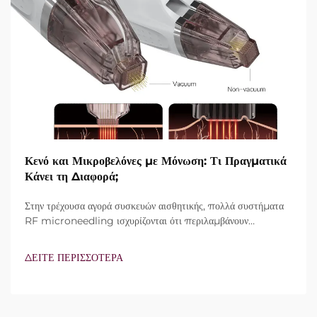
Κενό και Μικροβελόνες με Μόνωση: Τι Πραγματικά
Κάνει τη Διαφορά;
Στην τρέχουσα αγορά συσκευών αισθητικής, πολλά συστήματα
RF microneedling ισχυρίζονται ότι περιλαμβάνουν
τεχνολογία vacuum και μονωμένες βελόνες. Ωστόσο, το
πραγματικό ερώτημα δεν είναι απλώς αν αυτά τα
ΔΕΙΤΕ ΠΕΡΙΣΣΟΤΕΡΑ
χαρακτηριστικά υπάρχουν, αλλά πώς λειτουργούν ακριβώς κατά
τη διάρκεια της κλινικής θεραπείας...