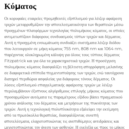
Κύματος
Οι κορυφαίες εταιρείες προμηθευτές εξοπλισμού για λέιζερ αφαίρεση
τριχών μεταρρυθμίζουν την αποτελεσματικότητα των θεραπειών μέσω
προηγμένων πλατφόρμων τεχνολογίας πολυμήκους κύματος, οι οποίες
αντιμετωπίζουν διάφορους συνδυασμούς τύπων τριχών και δέρματος.
Αυτή η προηγμένη ενσωμάτωση συνδυάζει συστήματα λέιζερ διόδου
που λειτουργούν σε μήκη κύματος 755 nm, 808 nm και 1064 nm,
παρέχοντας ολοκληρωμένη κάλυψη για όλους τους τύπους δέρματος
Fitzpatrick και για όλα τα χαρακτηριστικά τριχών. Η προσέγγιση
πολυμήκους κύματος διασφαλίζει τη βέλτιστη απορρόφηση μελανίνης
σε διαφορετικά επίπεδα πιγμεντοποίησης των τριχών, ενώ ταυτόχρονα
διατηρεί περιθώρια ασφαλείας για διάφορους τόνους δέρματος. Οι
λύσεις εξοπλισμού επαγγελματικής αφαίρεσης τριχών με λέιζερ
περιλαμβάνουν έξυπνους αλγόριθμους επιλογής μήκους κύματος που
προσαρμόζουν αυτόματα τις παραμέτρους εξόδου βάσει πραγματικού
χρόνου ανάλυσης του δέρματος και μετρήσεων της πυκνότητας των
τριχών. Αυτή η τεχνολογική πολυπλοκότητα εξαλείφει την εκτίμηση
από τα πρωτόκολλα θεραπείας, διασφαλίζοντας συνεπή
αποτελέσματα, ελαχιστοποιώντας τις ανεπιθύμητες αντιδράσεις και
μεγιστοποιώντας την άνεση των ασθενών. Η ευελιξία ως προς το μήκος