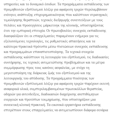
υπηρεσίες και το δυναμικό έσοδων. Τα προγράμματα εκπαίδευσης των
προμηθευτών εξοπλισμού λέιζερ για αφαίρεση τριχών περιλαμβάνουν
ενότητες ανάπτυξης επιχειρηματικότητας που καλύπτουν στρατηγικές
τιμολόγησης θεραπειών, τεχνικές διεξαγωγής συνεντεύξεων με τους
πελάτες και προσεγγίσεις μάρκετινγκ της κλινικής, υποστηρίζοντας
έτσι την εμπορική επιτυχία. Οι πρωτοβουλίες συνεχούς εκπαίδευσης
διασφαλίζουν ότι οι επαγγελματίες παραμένουν ενήμεροι για τις
εξελισσόμενες τεχνολογίες, τις ρυθμιστικές απαιτήσεις και τα
καλύτερα πρακτικά πρότυπα μέσω πιστώσεων συνεχούς εκπαίδευσης
και προγραμμάτων επαναπιστοποίησης. Τα τεχνικά στοιχεία
εκπαίδευσης καλύπτουν τη λειτουργία του εξοπλισμού, τις διαδικασίες
συντήρησης, τις τεχνικές αντιμετώπισης προβλημάτων και τα μέτρα
συμμόρφωσης προς τους κανόνες ασφαλείας, με στόχο τη
μεγιστοποίηση της διάρκειας ζωής του εξοπλισμού και της
λειτουργικής του απόδοσης. Τα προγράμματα ποιότητας των
προμηθευτών εξοπλισμού λέιζερ για αφαίρεση τριχών παρέχουν εκτενή
αναφορικά υλικά, συμπεριλαμβανομένων πρωτοκόλλων θεραπείας,
οδηγιών για αντενδείξεις, διαδικασιών διαχείρισης ανεπιθύμητων
ενεργειών και προτύπων τεκμηρίωσης, που υποστηρίζουν μια
συνεκτική κλινική πρακτική. Τα εικονικά εργαστήρια εκπαίδευσης
επιτρέπουν στους επαγγελματίες να αντιμετωπίσουν διάφορα σενάρια