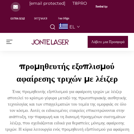
[email protected]
T8PRO
EL
Λάβετε μια Προσφορά
προμηθευτής εξοπλισμού
αφαίρεσης τριχών με λέιζερ
Ένας προμηθευτής εξοπλισμού για αφαίρεση τριχών με λέιζερ
αποτελεί το κρίσιμο γέφυρα μεταξύ της πρωτοποριακής αισθητικής
τεχνολογίας και των επαγγελματιών του τομέα της ομορφιάς σε όλο
τον κόσμο. Αυτές οι ειδικευμένες εταιρείες επικεντρώνονται στην
ανάπτυξη, την παραγωγή και τη διανομή προηγμένων συστημάτων
λέιζερ, που σχεδιάζονται ειδικά για θεραπείες μόνιμης αφαίρεσης
τριχών. Η κύρια λειτουργία ενός προμηθευτή εξοπλισμού για αφαίρεση