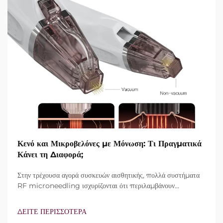
Κενό και Μικροβελόνες με Μόνωση: Τι Πραγματικά
Κάνει τη Διαφορά;
Στην τρέχουσα αγορά συσκευών αισθητικής, πολλά συστήματα
RF microneedling ισχυρίζονται ότι περιλαμβάνουν
τεχνολογία vacuum και μονωμένες βελόνες. Ωστόσο, το
πραγματικό ερώτημα δεν είναι απλώς αν αυτά τα
ΔΕΙΤΕ ΠΕΡΙΣΣΟΤΕΡΑ
χαρακτηριστικά υπάρχουν, αλλά πώς λειτουργούν ακριβώς κατά