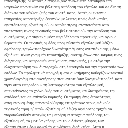
υποστήριξης, οι οποίες διασφαλίζουν αδιάλειπτη λειτουργία των
ιατρικών πρακτικών και βέλτιστη απόδοση του εξοπλισμού σε όλη τη
διάρκεια του κύκλου ζωής του συστήματος. Αυτές οι εκτενείς
υπηρεσίες υποστήριξης ξεκινούν με λεπτομερείς διαδικασίες
εγκατάστασης εξοπλισμού, οι οποίες πραγματοποιούνται από
πιστοποιημένους τεχνικούς που βελτιστοποιούν την απόδοση του
συστήματος για συγκεκριμένα περιβάλλοντα πρακτικής και όγκους
θεραπειών. Οι τεχνικές ομάδες προμηθευτών εξοπλισμού λέιζερ
αφαίρεσης τριχών παρέχουν δυνατότητα άμεσης ανταπόκρισης μέσω
εξειδικευμένων γραμμών υποστήριξης, συστημάτων απομακρυσμένης
διάγνωσης και υπηρεσιών επείγουσας επισκευής, με στόχο την
ελαχιστοποίηση των διαταραχών στη λειτουργία και την προστασία των
εσόδων. Τα προληπτικά προγράμματα συντήρησης καθορίζουν τακτικά
χρονοδιαγράμματα συντήρησης που εντοπίζουν δυνητικά προβλήματα
πριν αυτά επηρεάσουν τη λειτουργικότητα του εξοπλισμού,
επεκτείνοντας το χρόνο ζωής του συστήματος και διατηρώντας την
απόδοσή του σε επίπεδο κορυφής. Οι προηγμένες δυνατότητες
απομακρυσμένης παρακολούθησης επιτρέπουν στους ειδικούς
τεχνικούς προμηθευτών εξοπλισμού λέιζερ αφαίρεσης τριχών να
παρακολουθούν συνεχώς τα μετρήσιμα στοιχεία απόδοσης του
εξοπλισμού, τα μοτίβα χρήσης και τους δείκτες φθοράς των
εξαρτημάτων μέσω ασφαλών συνδέσεων διαδικτύου. Αυτή η