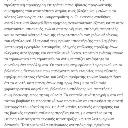
προληπτική προσέγγιση επιτρέπει παρεμβάσεις προγνωστικής
συντήρησης που αποτρέπουν απρόσμενες βλάβες και μειώνουν το
κόστος λειτουργίας στο μακροπρόθεσμο. Οι εκτενείς αποθήκες
ανταλλακτικών διασφαλίζουν γρήγορη αντικατάσταση εξαρτημάτων όταν
απαιτούνται επισκευές, ενώ οι επιταχυνόμενες επιλογές αποστολής
και τα τοπικά κέντρα διανομής ελαχιστοποιούν τον χρόνο αδράνειας
του εξοπλισμού. Η τεχνική τεκμηρίωση υποστήριξης περιλαμβάνει
λεπτομερή εγχειρίδια λειτουργίας, οδηγούς επίλυσης προβλημάτων,
ελέγχους συντήρησης και εκπαιδευτικά βίντεο, τα οποία ενδυναμώνουν
το προσωπικό των πρακτικών να αντιμετωπίζει ανεξάρτητα τα
συνηθισμένα προβλήματα. Οι τακτικές ενημερώσεις λογισμικού και οι
βελτιώσεις firmware που παρέχονται από εταιρείες προμηθευτές
υψηλής ποιότητας εξοπλισμού λέιζερ αφαίρεσης τριχών διασφαλίζουν
ότι τα συστήματα παραμένουν ενημερωμένα με τα τελευταία
χαρακτηριστικά ασφαλείας, βελτιώσεις απόδοσης και απαιτήσεις
συμμόρφωσης προς τη νομοθεσία. Τα εκπαιδευτικά προγράμματα επί
τόπου βοηθούν το προσωπικό των πρακτικών να κατανοήσει τη σωστή
λειτουργία του εξοπλισμού, τις διαδικασίες τακτικής συντήρησης και
τις βασικές τεχνικές επίλυσης προβλημάτων, με αποτέλεσμα τη
μείωση των αιτήσεων τεχνικής υποστήριξης και των λειτουργικών
δαπανών. Τα πρωτόκολλα επείγουσας ανταπόκρισης εγγυώνται