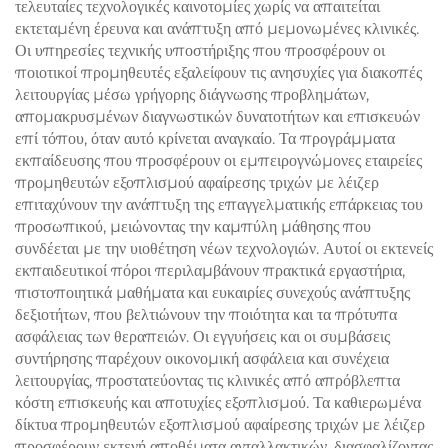
τελευταίες τεχνολογικές καινοτομίες χωρίς να απαιτείται
εκτεταμένη έρευνα και ανάπτυξη από μεμονωμένες κλινικές.
Οι υπηρεσίες τεχνικής υποστήριξης που προσφέρουν οι
ποιοτικοί προμηθευτές εξαλείφουν τις ανησυχίες για διακοπές
λειτουργίας μέσω γρήγορης διάγνωσης προβλημάτων,
απομακρυσμένων διαγνωστικών δυνατοτήτων και επισκευών
επί τόπου, όταν αυτό κρίνεται αναγκαίο. Τα προγράμματα
εκπαίδευσης που προσφέρουν οι εμπειρογνώμονες εταιρείες
προμηθευτών εξοπλισμού αφαίρεσης τριχών με λέιζερ
επιταχύνουν την ανάπτυξη της επαγγελματικής επάρκειας του
προσωπικού, μειώνοντας την καμπύλη μάθησης που
συνδέεται με την υιοθέτηση νέων τεχνολογιών. Αυτοί οι εκτενείς
εκπαιδευτικοί πόροι περιλαμβάνουν πρακτικά εργαστήρια,
πιστοποιητικά μαθήματα και ευκαιρίες συνεχούς ανάπτυξης
δεξιοτήτων, που βελτιώνουν την ποιότητα και τα πρότυπα
ασφάλειας των θεραπειών. Οι εγγυήσεις και οι συμβάσεις
συντήρησης παρέχουν οικονομική ασφάλεια και συνέχεια
λειτουργίας, προστατεύοντας τις κλινικές από απρόβλεπτα
κόστη επισκευής και αποτυχίες εξοπλισμού. Τα καθιερωμένα
δίκτυα προμηθευτών εξοπλισμού αφαίρεσης τριχών με λέιζερ
προσφέρουν εκτενή αποθέματα ανταλλακτικών, διασφαλίζοντας