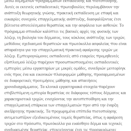
μέσω δομημένων προγραμμάτων εκπαίδευσης και πιστοποίησης.
Αυτές οι εκτενείς εκπαιδευτικές πρωτοβουλίες περιλαμβάνουν την
ανάπτυξη θεωρητικής γνώσης, πρακτική εκπαίδευση με επαφή και
ευκαιρίες συνεχούς επαγγελματικής ανάπτυξης, διασφαλίζοντας έτσι
βέλτιστα αποτελέσματα θεραπείας και την ασφάλεια των ασθενών. Το
πρόγραμμα σπουδών καλύπτει τις βασικές αρχές της φυσικής των
λέιζερ, τη βιολογία του δέρματος, τους κύκλους ανάπτυξης των τριχών,
μεθόδους σχεδιασμού θεραπειών και πρωτόκολλα ασφαλείας που είναι
απαραίτητα για την επαγγελματική πρακτική αφαίρεσης τριχών με
λέιζερ. Εμπειρογνώμονες εκπαιδευτές από εταιρείες προμηθευτές
εξοπλισμού λέιζερ παρέχουν προσωπικοποιημένες εκπαιδευτικές
εμπειρίες μέσω εργαστηρίων με μικρές ομάδες, συνεδριών μεντορίνγκ
ενός προς ένα και εικονικών πλατφορμών μάθησης, προσαρμοσμένων
σε διαφορετικές προτιμήσεις μάθησης και απαιτήσεις
χρονοδιαγράμματος. Τα κλινικά εργαστηριακά στοιχεία παρέχουν
επιβλεπόμενη εμπειρία θεραπείας σε διάφορους τύπους δέρματος και
χαρακτηριστικά τριχών, ενισχύοντας την αυτοπεποίθηση και την
επαγγελματική επάρκεια των επαγγελματιών πριν από την έναρξη
ανεξάρτητης πρακτικής. Τα προχωρημένα επίπεδα πιστοποίησης
αντιμετωπίζουν εξειδικευμένους τομείς θεραπείας, όπως η αφαίρεση
τριχών στο πρόσωπο, πρωτόκολλα για ευαίσθητο δέρμα και τεχνικές
συνδυασμένης θεραπείας, επεκτείνοντας έτσι τις προσφερόμενες