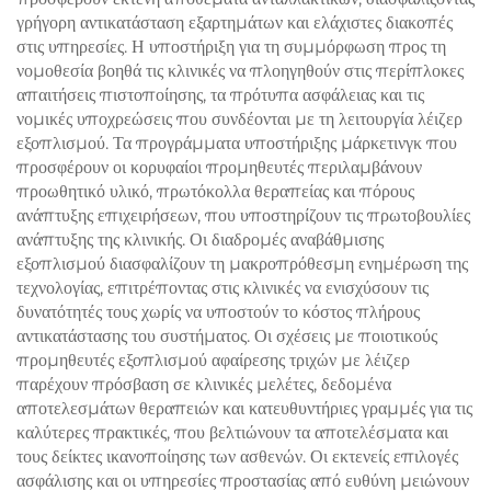
γρήγορη αντικατάσταση εξαρτημάτων και ελάχιστες διακοπές
στις υπηρεσίες. Η υποστήριξη για τη συμμόρφωση προς τη
νομοθεσία βοηθά τις κλινικές να πλοηγηθούν στις περίπλοκες
απαιτήσεις πιστοποίησης, τα πρότυπα ασφάλειας και τις
νομικές υποχρεώσεις που συνδέονται με τη λειτουργία λέιζερ
εξοπλισμού. Τα προγράμματα υποστήριξης μάρκετινγκ που
προσφέρουν οι κορυφαίοι προμηθευτές περιλαμβάνουν
προωθητικό υλικό, πρωτόκολλα θεραπείας και πόρους
ανάπτυξης επιχειρήσεων, που υποστηρίζουν τις πρωτοβουλίες
ανάπτυξης της κλινικής. Οι διαδρομές αναβάθμισης
εξοπλισμού διασφαλίζουν τη μακροπρόθεσμη ενημέρωση της
τεχνολογίας, επιτρέποντας στις κλινικές να ενισχύσουν τις
δυνατότητές τους χωρίς να υποστούν το κόστος πλήρους
αντικατάστασης του συστήματος. Οι σχέσεις με ποιοτικούς
προμηθευτές εξοπλισμού αφαίρεσης τριχών με λέιζερ
παρέχουν πρόσβαση σε κλινικές μελέτες, δεδομένα
αποτελεσμάτων θεραπειών και κατευθυντήριες γραμμές για τις
καλύτερες πρακτικές, που βελτιώνουν τα αποτελέσματα και
τους δείκτες ικανοποίησης των ασθενών. Οι εκτενείς επιλογές
ασφάλισης και οι υπηρεσίες προστασίας από ευθύνη μειώνουν