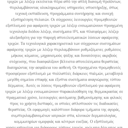
τριχών με λέιζερ εκτείνεται πέρα από την απλή διανομή προϊόντων,
περιλαμβάνοντας ολοκληρωμένες υπηρεσίες υποστήριξης, όπως
τεχνική εκπαίδευση, προγράμματα συντήρησης και συνεχή
εξυπηρέτηση πελατών. Οι σύγχρονες λειτουργίες προμηθευτών
εξοπλισμού για αφαίρεση τριχών με λέιζερ ενσωματώνουν προηγμένη
τεχνολογία διόδου λέιζερ, συστήματα IPL και πλατφόρμες λέιζερ
αλεξανδρίτη για την παροχή αποτελεσματικών λύσεων αφαίρεσης
τριχών. Τα τεχνολογικά χαρακτηριστικά των σύγχρονων συστημάτων
αφαίρεσης τριχών με λέιζερ περιλαμβάνουν ρυθμιζόμενες ρυθμίσεις
μήκους κύματος, μηχανισμούς ψύξης και δυνατότητες ακριβούς
στόχευσης, που διασφαλίζουν βέλτιστα αποτελέσματα θεραπείας
διατηρώντας την ασφάλεια του ασθενή. Οι προηγμένοι προμηθευτές
προσφέρουν εξοπλισμό με πολλαπλές διάρκειες παλμών, μεταβλητά
μεγέθη σημείου επαφής και έξυπνα συστήματα αναγνώρισης τύπου
δέρματος. Αυτές οι λύσεις προμηθευτών εξοπλισμού για αφαίρεση
τριχών με λέιζερ ενσωματώνουν παρακολούθηση της θερμοκρασίας σε
πραγματικό χρόνο, λειτουργίες αυτόματης βαθμονόμησης και φιλικές
προς το χρήστη διεπαφές, οι οποίες απλοποιούν τις διαδικασίες
θεραπείας. Οι εφαρμογές καλύπτουν διάφορα τμήματα της αγοράς,
συμπεριλαμβανομένων ιατρικών σπα, κλινικών δερματολογίας,
κομμωτηρίων ομορφιάς και κέντρων ευεξίας. Ο εξοπλισμός
χρησιμοποιείται για διάφορους τύπους τριχών, χρώματα δέρματος και