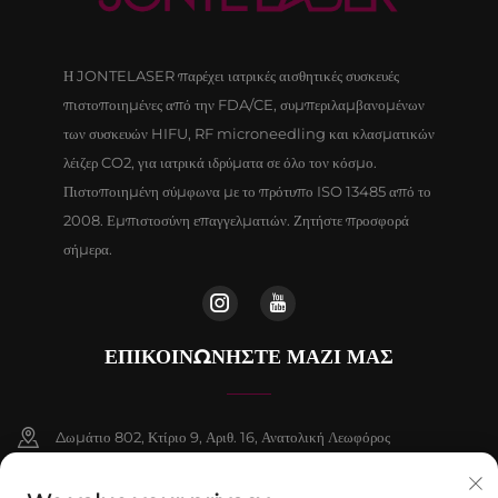
Η JONTELASER παρέχει ιατρικές αισθητικές συσκευές
πιστοποιημένες από την FDA/CE, συμπεριλαμβανομένων
των συσκευών HIFU, RF microneedling και κλασματικών
λέιζερ CO2, για ιατρικά ιδρύματα σε όλο τον κόσμο.
Πιστοποιημένη σύμφωνα με το πρότυπο ISO 13485 από το
2008. Εμπιστοσύνη επαγγελματιών. Ζητήστε προσφορά
σήμερα.
ΕΠΙΚΟΙΝΩΝΉΣΤΕ ΜΑΖΊ ΜΑΣ
Δωμάτιο 802, Κτίριο 9, Αριθ. 16, Ανατολική Λεωφόρος
Chenguang, Δήμος Fangshan, Πεκίνο