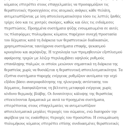
κύματος επιτρέπει στους επαγγελματίες να προσαρμόζουν τις
θεραπευτικές προσεγγίσεις στις ατομικές ανάγκες κάθε πελάτη,
αντιμετωπίζοντας με ίση αποτελεσματικότητα τόσο τις λεπτές ξανθές
τρίχες όσο και τις χοντρές σκούρες, καθώς και όλες τις ενδιάμεσες
περιπτώσεις. Προηγμένα συστήματα ψύξης ενσωματωμένα σε αυτές
τις πλατφόρμες πολυμήκους κύματος παρέχουν συνεχή προστασία
του δέρματος κατά τη διάρκεια των θεραπευτικών διαδικασιών,
χρησιμοποιώντας ταυτόχρονα συστήματα επαφής, ψεκασμού
κρυογόνου και αερόψυξης. Η τεχνολογία των προμηθευτών εξοπλισμού
αφαίρεσης τριχών με λέιζερ περιλαμβάνει υψηλούς ρυθμούς
επανάληψης παλμών, οι οποίοι μειώνουν σημαντικά τη διάρκεια της
θεραπείας χωρίς να θυσιάζεται η θεραπευτική αποτελεσματικότητα. Τα
έξυπνα συστήματα παροχής ενέργειας ρυθμίζουν αυτόματα την ισχύ
εξόδου βάσει ανατροφοδότησης της ηλεκτρικής αντίστασης του
δέρματος, διασφαλίζοντας τη βέλτιστη μεταφορά ενέργειας χωρίς
κίνδυνο θερμικής βλάβης. Οι δυνατότητες κάλυψης της θεραπείας
επεκτείνονται δραματικά με αυτά τα προηγμένα συστήματα,
επιτρέποντας στους επαγγελματίες να αντιμετωπίζουν
αποτελεσματικά μεγάλες περιοχές του σώματος, ενώ διατηρούν την
ακρίβεια για τις ευαίσθητες περιοχές του προσώπου. Η ενσωμάτωση
πολυμήκους κύματος επιτρέπει επίσης συνδυασμένες θεραπευτικές