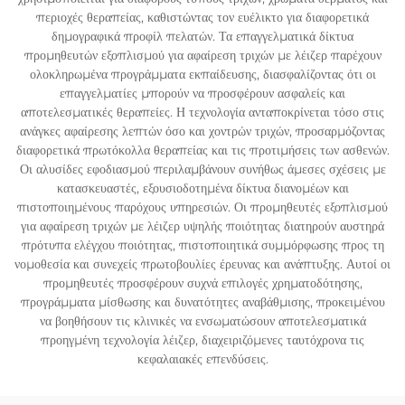
περιοχές θεραπείας, καθιστώντας τον ευέλικτο για διαφορετικά
δημογραφικά προφίλ πελατών. Τα επαγγελματικά δίκτυα
προμηθευτών εξοπλισμού για αφαίρεση τριχών με λέιζερ παρέχουν
ολοκληρωμένα προγράμματα εκπαίδευσης, διασφαλίζοντας ότι οι
επαγγελματίες μπορούν να προσφέρουν ασφαλείς και
αποτελεσματικές θεραπείες. Η τεχνολογία ανταποκρίνεται τόσο στις
ανάγκες αφαίρεσης λεπτών όσο και χοντρών τριχών, προσαρμόζοντας
διαφορετικά πρωτόκολλα θεραπείας και τις προτιμήσεις των ασθενών.
Οι αλυσίδες εφοδιασμού περιλαμβάνουν συνήθως άμεσες σχέσεις με
κατασκευαστές, εξουσιοδοτημένα δίκτυα διανομέων και
πιστοποιημένους παρόχους υπηρεσιών. Οι προμηθευτές εξοπλισμού
για αφαίρεση τριχών με λέιζερ υψηλής ποιότητας διατηρούν αυστηρά
πρότυπα ελέγχου ποιότητας, πιστοποιητικά συμμόρφωσης προς τη
νομοθεσία και συνεχείς πρωτοβουλίες έρευνας και ανάπτυξης. Αυτοί οι
προμηθευτές προσφέρουν συχνά επιλογές χρηματοδότησης,
προγράμματα μίσθωσης και δυνατότητες αναβάθμισης, προκειμένου
να βοηθήσουν τις κλινικές να ενσωματώσουν αποτελεσματικά
προηγμένη τεχνολογία λέιζερ, διαχειριζόμενες ταυτόχρονα τις
κεφαλαιακές επενδύσεις.