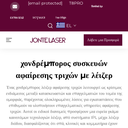
[email protected]
T8PRO
EL
Λάβετε μια Προσφορά
χονδρέμπορος συσκευών
αφαίρεσης τριχών με λέιζερ
Ένας χονδρέμπορος λέιζερ αφαίρεσης τριχών λειτουργεί ως κρίσιμος
ενδιάμεσος μεταξύ κατασκευαστών και επαγγελματιών του τομέα της
ομορφιάς, παρέχοντας ολοκληρωμένες λύσεις για εγκαταστάσεις που
επιθυμούν να υλοποιήσουν επαγγελματικές υπηρεσίες αφαίρεσης
τριχών. Αυτοί οι ειδικοί διανομείς προσφέρουν μια ευρεία γκάμα
καινοτόμων τεχνολογιών λέιζερ, από συστήματα IPL μέχρι λέιζερ
διόδου, διασφαλίζοντας ότι σπά, κλινικές και κομμωτήρια έχουν