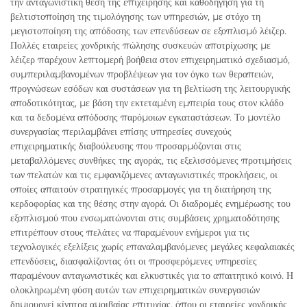
την ανταγωνιστική θέση της επιχείρησης και καθοδήγηση για τη
βελτιστοποίηση της τιμολόγησης των υπηρεσιών, με στόχο τη
μεγιστοποίηση της απόδοσης των επενδύσεων σε εξοπλισμό λέιζερ.
Πολλές εταιρείες χονδρικής πώλησης συσκευών αποτρίχωσης με
λέιζερ παρέχουν λεπτομερή βοήθεια στον επιχειρηματικό σχεδιασμό,
συμπεριλαμβανομένων προβλέψεων για τον όγκο των θεραπειών,
προγνώσεων εσόδων και συστάσεων για τη βελτίωση της λειτουργικής
αποδοτικότητας, με βάση την εκτεταμένη εμπειρία τους στον κλάδο
και τα δεδομένα απόδοσης παρόμοιων εγκαταστάσεων. Το μοντέλο
συνεργασίας περιλαμβάνει επίσης υπηρεσίες συνεχούς
επιχειρηματικής διαβούλευσης που προσαρμόζονται στις
μεταβαλλόμενες συνθήκες της αγοράς, τις εξελισσόμενες προτιμήσεις
των πελατών και τις εμφανιζόμενες ανταγωνιστικές προκλήσεις, οι
οποίες απαιτούν στρατηγικές προσαρμογές για τη διατήρηση της
κερδοφορίας και της θέσης στην αγορά. Οι διαδρομές ενημέρωσης του
εξοπλισμού που ενσωματώνονται στις συμβάσεις χρηματοδότησης
επιτρέπουν στους πελάτες να παραμένουν ενήμεροι για τις
τεχνολογικές εξελίξεις χωρίς επαναλαμβανόμενες μεγάλες κεφαλαιακές
επενδύσεις, διασφαλίζοντας ότι οι προσφερόμενες υπηρεσίες
παραμένουν ανταγωνιστικές και ελκυστικές για το απαιτητικό κοινό. Η
ολοκληρωμένη φύση αυτών των επιχειρηματικών συνεργασιών
δημιουργεί κίνητρα αμοιβαίας επιτυχίας, όπου οι εταιρείες χονδρικής