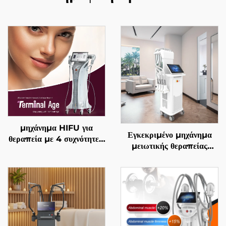
μηχάνημα HIFU για
Εγκεκριμένο μηχάνημα
θεραπεία με 4 συχνότητες,
μειωτικής θεραπείας
ακριβής αντιγηραντική
λίπους και χειρισμού της
θεραπεία, σφίξιμο
κυτταρίτιδας La Sculptor
δέρματος, αναδιαμόρφωση
1060, με διόδιο λέιζερ
σώματος και
1060 nm για
αντιμετώπιση γήρανσης
αναδιαμόρφωση και
λιπόλυση του σώματος