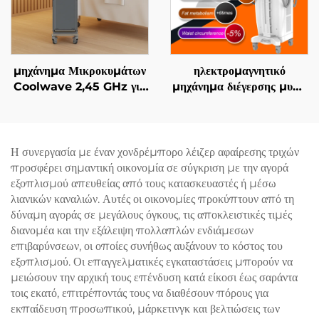
μηχάνημα Μικροκυμάτων
ηλεκτρομαγνητικό
Coolwave 2,45 GHz για
μηχάνημα διέγερσης μυών
Αδυνατισμό Σώματος,
EMS Ciccslim 3 Tesla,
Μείωση Κυτταρίτιδας,
με 4 χειρολαβές, για
Σήκωμα & Σφίξιμο
αισθητικά σαλόνια
Δέρματος και
Η συνεργασία με έναν χονδρέμπορο λέιζερ αφαίρεσης τριχών
Ραδιοσυχνότητας στο
προσφέρει σημαντική οικονομία σε σύγκριση με την αγορά
Πρόσωπο για Απώλεια
εξοπλισμού απευθείας από τους κατασκευαστές ή μέσω
Βάρους και Αδυνατισμό
λιανικών καναλιών. Αυτές οι οικονομίες προκύπτουν από τη
Σώματος
δύναμη αγοράς σε μεγάλους όγκους, τις αποκλειστικές τιμές
διανομέα και την εξάλειψη πολλαπλών ενδιάμεσων
επιβαρύνσεων, οι οποίες συνήθως αυξάνουν το κόστος του
εξοπλισμού. Οι επαγγελματικές εγκαταστάσεις μπορούν να
μειώσουν την αρχική τους επένδυση κατά είκοσι έως σαράντα
τοις εκατό, επιτρέποντάς τους να διαθέσουν πόρους για
εκπαίδευση προσωπικού, μάρκετινγκ και βελτιώσεις των