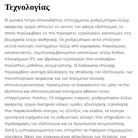
Τεχνολογίας
Η γωνιακή πέτρα οποιουδήποτε επιτυχημένου χονδρέμπορου λέιζερ
αφαίρεσης τριχών αποτελεί το εκτενές του φάσμα εξοπλισμού, το
οποίο περιλαμβάνει τις πιο πρόσφατες τεχνολογικές καινοτομίες στη
βιομηχανία λέιζερ αισθητικής. Οι χονδρέμποροι αυτοί επιλέγουν
εκτενή συλλογές συστημάτων λέιζερ από κορυφαίους παγκόσμιους
κατασκευαστές, συμπεριλαμβανομένων καινοτόμων λέιζερ διόδου,
πλατφόρμων IPL και υβριδικών τεχνολογιών που συνδυάζουν
πολλαπλές μεθόδους αντιμετώπισης. Η διαδικασία επιλογής
περιλαμβάνει αυστηρή αξιολόγηση της απόδοσης του εξοπλισμού, των
πιστοποιητικών ασφαλείας και των δεδομένων κλινικής
αποτελεσματικότητας, προκειμένου να διασφαλιστεί ότι μόνο τα πιο
αξιόπιστα και αποτελεσματικά συστήματα φθάνουν στους
επαγγελματίες πελάτες. Οι σύγχρονες εταιρείες χονδρεμπορίου λέιζερ
αφαίρεσης τριχών διατηρούν ειδικές ομάδες αξιολόγησης τεχνολογίας
που παρακολουθούν συνεχώς τις εξελίξεις του κλάδου, τα νεότερα
ερευνητικά ευρήματα και τις ρυθμιστικές αλλαγές που επηρεάζουν τις
προδιαγραφές του εξοπλισμού και τα πρωτόκολλα αντιμετώπισης.
Αυτή η εμπειρογνωμοσύνη τους επιτρέπει να παρέχουν ενημερωμένες
συστάσεις βάσει των συγκεκριμένων απαιτήσεων των πελατών, των