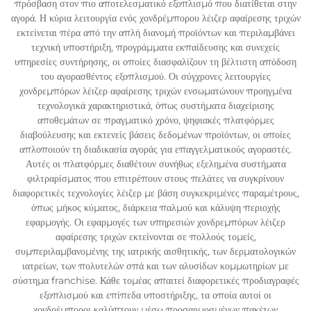
πρόσβαση στον πιο αποτελεσματικό εξοπλισμό που διατίθεται στην
αγορά. Η κύρια λειτουργία ενός χονδρέμπορου λέιζερ αφαίρεσης τριχών
εκτείνεται πέρα από την απλή διανομή προϊόντων και περιλαμβάνει
τεχνική υποστήριξη, προγράμματα εκπαίδευσης και συνεχείς
υπηρεσίες συντήρησης, οι οποίες διασφαλίζουν τη βέλτιστη απόδοση
του αγορασθέντος εξοπλισμού. Οι σύγχρονες λειτουργίες
χονδρεμπόρων λέιζερ αφαίρεσης τριχών ενσωματώνουν προηγμένα
τεχνολογικά χαρακτηριστικά, όπως συστήματα διαχείρισης
αποθεμάτων σε πραγματικό χρόνο, ψηφιακές πλατφόρμες
διαβούλευσης και εκτενείς βάσεις δεδομένων προϊόντων, οι οποίες
απλοποιούν τη διαδικασία αγοράς για επαγγελματικούς αγοραστές.
Αυτές οι πλατφόρμες διαθέτουν συνήθως εξελημένα συστήματα
φιλτραρίσματος που επιτρέπουν στους πελάτες να συγκρίνουν
διαφορετικές τεχνολογίες λέιζερ με βάση συγκεκριμένες παραμέτρους,
όπως μήκος κύματος, διάρκεια παλμού και κάλυψη περιοχής
εφαρμογής. Οι εφαρμογές των υπηρεσιών χονδρεμπόρων λέιζερ
αφαίρεσης τριχών εκτείνονται σε πολλούς τομείς,
συμπεριλαμβανομένης της ιατρικής αισθητικής, των δερματολογικών
ιατρείων, των πολυτελών σπά και των αλυσίδων κομμωτηρίων με
σύστημα franchise. Κάθε τομέας απαιτεί διαφορετικές προδιαγραφές
εξοπλισμού και επίπεδα υποστήριξης, τα οποία αυτοί οι
χονδρέμποροι καλύπτουν μέσω προσαρμοσμένων πακέτων