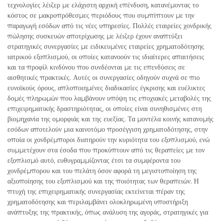
τεχνολογίες λέιζερ με ελάχιστη αρχική επένδυση, κατανέμοντας το
κόστος σε μακροπρόθεσμες περιόδους που συμπίπτουν με την
παραγωγή εσόδων από τις νέες υπηρεσίες. Πολλές εταιρείες χονδρικής
πώλησης συσκευών αποτρίχωσης με λέιζερ έχουν αναπτύξει
στρατηγικές συνεργασίες με ειδικευμένες εταιρείες χρηματοδότησης
ιατρικού εξοπλισμού, οι οποίες κατανοούν τις ιδιαίτερες απαιτήσεις
και τα προφίλ κινδύνου που συνδέονται με τις επενδύσεις σε
αισθητικές πρακτικές. Αυτές οι συνεργασίες οδηγούν συχνά σε πιο
ευνοϊκούς όρους, απλοποιημένες διαδικασίες έγκρισης και ευέλικτες
δομές πληρωμών που λαμβάνουν υπόψη τις εποχιακές μεταβολές της
επιχειρηματικής δραστηριότητας, οι οποίες είναι συνηθισμένες στη
βιομηχανία της ομορφιάς και της ευεξίας. Τα μοντέλα κοινής κατανομής
εσόδων αποτελούν μια καινοτόμο προσέγγιση χρηματοδότησης, στην
οποία οι χονδρέμποροι διατηρούν την κυριότητα του εξοπλισμού, ενώ
συμμετέχουν στα έσοδα που προκύπτουν από τις θεραπείες με τον
εξοπλισμό αυτό, ευθυγραμμίζοντας έτσι τα συμφέροντα του
χονδρέμπορου και του πελάτη όσον αφορά τη μεγιστοποίηση της
αξιοποίησης του εξοπλισμού και της ποιότητας των θεραπειών. Η
πτυχή της επιχειρηματικής συνεργασίας εκτείνεται πέραν της
χρηματοδότησης και περιλαμβάνει ολοκληρωμένη υποστήριξη
ανάπτυξης της πρακτικής, όπως ανάλυση της αγοράς, στρατηγικές για