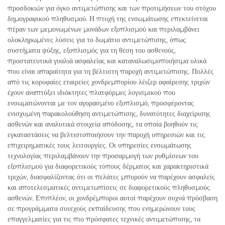
προσδοκιών για όγκο αντιμετώπισης και των προτιμήσεων του στόχου
δημογραφικού πληθυσμού. Η πτυχή της ενσωμάτωσης επεκτείνεται
πέραν των μεμονωμένων μονάδων εξοπλισμού και περιλαμβάνει
ολοκληρωμένες λύσεις για το δωμάτιο αντιμετώπισης, όπως
συστήματα ψύξης, εξοπλισμός για τη θέση του ασθενούς,
προστατευτικά γυαλιά ασφαλείας και καταναλωσιμοποιήσιμα υλικά
που είναι απαραίτητα για τη βέλτιστη παροχή αντιμετώπισης. Πολλές
από τις κορυφαίες εταιρείες χονδρεμπορίου λέιζερ αφαίρεσης τριχών
έχουν αναπτύξει ιδιόκτητες πλατφόρμες λογισμικού που
ενσωματώνονται με τον αγορασμένο εξοπλισμό, προσφέροντας
ενισχυμένη παρακολούθηση αντιμετώπισης, δυνατότητες διαχείρισης
ασθενών και αναλυτικά στοιχεία απόδοσης, τα οποία βοηθούν τις
εγκαταστάσεις να βελτιστοποιήσουν την παροχή υπηρεσιών και τις
επιχειρηματικές τους λειτουργίες. Οι υπηρεσίες ενσωμάτωσης
τεχνολογίας περιλαμβάνουν την προσαρμογή των ρυθμίσεων του
εξοπλισμού για διαφορετικούς τύπους δέρματος και χαρακτηριστικά
τριχών, διασφαλίζοντας ότι οι πελάτες μπορούν να παρέχουν ασφαλείς
και αποτελεσματικές αντιμετωπίσεις σε διαφορετικούς πληθυσμούς
ασθενών. Επιπλέον, οι χονδρέμποροι αυτοί παρέχουν συχνά πρόσβαση
σε προγράμματα συνεχούς εκπαίδευσης που ενημερώνουν τους
επαγγελματίες για τις πιο πρόσφατες τεχνικές αντιμετώπισης, τα