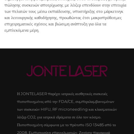
πώλησης συσκευών αποτρίχωσης με λέιζερ επενδύουν στην επιτυχία
των πελατών τους μέσω εκπαίδευσης, υποστήριξης στο μάρκετινγκ
και λειτουργικής καθοδήγησης, προωθώντας έτσι μακροπρόθεσμες
επιχειρηματικές σχέσεις και βιώσιμη ανάπτυξη για όλα τα
εμπλεκόμενα μέρη.
Η JONTELASER παρέχει ιατρικές αισθητικές συσκευές
πιστοποιημένες από την FDA/CE, συμπεριλαμβανομένων
των συσκευών HIFU, RF microneedling και κλασματικών
λέιζερ CO2, για ιατρικά ιδρύματα σε όλο τον κόσμο.
Πιστοποιημένη σύμφωνα με το πρότυπο ISO 13485 από το
2008. Εμπιστοσύνη επαγγελματιών. Ζητήστε προσφορά