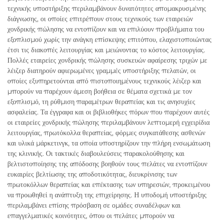
τεχνικής υποστήριξης περιλαμβάνουν δυνατότητες απομακρυσμένης
διάγνωσης, οι οποίες επιτρέπουν στους τεχνικούς των εταιρειών
χονδρικής πώλησης να εντοπίζουν και να επιλύουν προβλήματα του
εξοπλισμού χωρίς την ανάγκη επίσκεψης επιτόπου, ελαχιστοποιώντας
έτσι τις διακοπές λειτουργίας και μειώνοντας το κόστος λειτουργίας.
Πολλές εταιρείες χονδρικής πώλησης συσκευών αφαίρεσης τριχών με
λέιζερ διατηρούν αφιερωμένες γραμμές υποστήριξης πελατών, οι
οποίες εξυπηρετούνται από πιστοποιημένους τεχνικούς λέιζερ και
μπορούν να παρέχουν άμεση βοήθεια σε θέματα σχετικά με τον
εξοπλισμό, τη ρύθμιση παραμέτρων θεραπείας και τις ανησυχίες
ασφαλείας. Τα έγγραφα και οι βιβλιοθήκες πόρων που παρέχουν αυτές
οι εταιρείες χονδρικής πώλησης περιλαμβάνουν λεπτομερή εγχειρίδια
λειτουργίας, πρωτόκολλα θεραπείας, φόρμες συγκατάθεσης ασθενών
και υλικά μάρκετινγκ, τα οποία υποστηρίζουν την πλήρη ενσωμάτωση
της κλινικής. Οι τακτικές διαβουλεύσεις παρακολούθησης και
βελτιστοποίησης της απόδοσης βοηθούν τους πελάτες να εντοπίζουν
ευκαιρίες βελτίωσης της αποδοτικότητας, διευκρίνισης των
πρωτοκόλλων θεραπείας και επέκτασης των υπηρεσιών, προκειμένου
να προωθηθεί η ανάπτυξη της επιχείρησης. Η υποδομή υποστήριξης
περιλαμβάνει επίσης πρόσβαση σε ομάδες συναδέλφων και
επαγγελματικές κοινότητες, όπου οι πελάτες μπορούν να