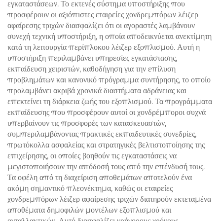
εγκαταστάσεων. Το εκτενές σύστημα υποστήριξης που
προσφέρουν οι αξιόπιστες εταιρείες χονδρεμπόρων λέιζερ
αφαίρεσης τριχών διασφαλίζει ότι οι αγοραστές λαμβάνουν
συνεχή τεχνική υποστήριξη, η οποία αποδεικνύεται ανεκτίμητη
κατά τη λειτουργία περίπλοκου λέιζερ εξοπλισμού. Αυτή η
υποστήριξη περιλαμβάνει υπηρεσίες εγκατάστασης,
εκπαίδευση χειριστών, καθοδήγηση για την επίλυση
προβλημάτων και κανονικό πρόγραμμα συντήρησης, το οποίο
προλαμβάνει ακριβά χρονικά διαστήματα αδράνειας και
επεκτείνει τη διάρκεια ζωής του εξοπλισμού. Τα προγράμματα
εκπαίδευσης που προσφέρουν αυτοί οι χονδρέμποροι συχνά
υπερβαίνουν τις προσφορές των κατασκευαστών,
συμπεριλαμβάνοντας πρακτικές εκπαιδευτικές συνεδρίες,
πρωτόκολλα ασφαλείας και στρατηγικές βελτιστοποίησης της
επιχείρησης, οι οποίες βοηθούν τις εγκαταστάσεις να
μεγιστοποιήσουν την απόδοσή τους από την επένδυσή τους.
Τα οφέλη από τη διαχείριση αποθεμάτων αποτελούν ένα
ακόμη σημαντικό πλεονέκτημα, καθώς οι εταιρείες
χονδρεμπόρων λέιζερ αφαίρεσης τριχών διατηρούν εκτεταμένα
αποθέματα δημοφιλών μοντέλων εξοπλισμού και
ανταλλακτικών. Αυτό διασφαλίζει γρήγορους χρόνους