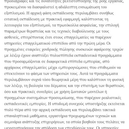
προδιαγραφές και τις δυνατότητες βελτιστοποίησης της ροής εργασίας,
προκειμένου να διασφαλιστεί η αδιάλειπτη ενσωμάτωση του
εξοπλισμού. Η αρχική φάση εκπαίδευσης περιλαμβάνει συνήθως
εντατική εκπαίδευση με πρακτική εφαρμογή, καλύπτοντας τη
λειτουργία του εξοπλισμού, τα πρωτόκολλα ασφαλείας, την επιλογή
παραμέτρων θεραπείας και τις τεχνικές διαβούλευσης με τους
ασθενείς, επιτρέποντας έτσι στους επαγγελματίες να παρέχουν
υπηρεσίες επαγγελματικού επιπέδου από την πρώτη μέρα. Οι
προηγμένες εταιρείες χονδρικής πώλησης συσκευών αφαίρεσης τριχών
με λέιζερ έχουν αναπτύξει πολυεπίπεδα εκπαιδευτικά προγράμματα
που προσαρμόζονται σε διαφορετικά επίπεδα εμπειρίας, από
αρχάριους επαγγελματίες μέχρι εμπειρογνώμονες που επιθυμούν να
επεκτείνουν το φάσμα των υπηρεσιών τους. Αυτά τα προγράμματα
περιλαμβάνουν συχνά τόσο θεωρητικά μέρη που καλύπτουν τη φυσική
των λέιζερ, τη βιολογία του δέρματος και την επιστήμη των θεραπειών,
όσο και πρακτικές συνεδρίες με χρήση ζωντανών μοντέλων ή
προηγμένων συστημάτων προσομοίωσης, που παρέχουν ρεαλιστικές
εκπαιδευτικές εμπειρίες. Η υποδομή συνεχούς υποστήριξης εκτείνεται
πολύ πέρα από την αρχική εκπαίδευση και περιλαμβάνει τακτικά
επαναληπτικά μαθήματα, εργαστήρια προχωρημένων τεχνικών και
σεμινάρια ανάπτυξης επιχειρήσεων, τα οποία βοηθούν τους πελάτες να
μεγιστοποιήσουν την απόδοση των επενδύσεών τους. Οι υπηρεσίες