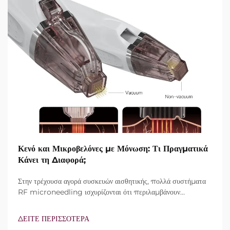
Κενό και Μικροβελόνες με Μόνωση: Τι Πραγματικά
Κάνει τη Διαφορά;
Στην τρέχουσα αγορά συσκευών αισθητικής, πολλά συστήματα
RF microneedling ισχυρίζονται ότι περιλαμβάνουν
τεχνολογία vacuum και μονωμένες βελόνες. Ωστόσο, το
πραγματικό ερώτημα δεν είναι απλώς αν αυτά τα
ΔΕΙΤΕ ΠΕΡΙΣΣΟΤΕΡΑ
χαρακτηριστικά υπάρχουν, αλλά πώς λειτουργούν ακριβώς κατά