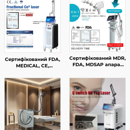
Сертифікований MDR,
Сертифікований FDA,
FDA, MDSAP апарат
MEDICAL, CE,
для лазерного
MMDSAP апарат із
видалення волосся
фракційним лазером
типу «4 в 1» зі
CO₂
змінними насадками
та потужністю 600 Вт,
1200 Вт, 1800 Вт, 3000
Вт; діодний лазер з
довжинами хвиль 755
нм, 808 нм, 940 нм,
1064 нм