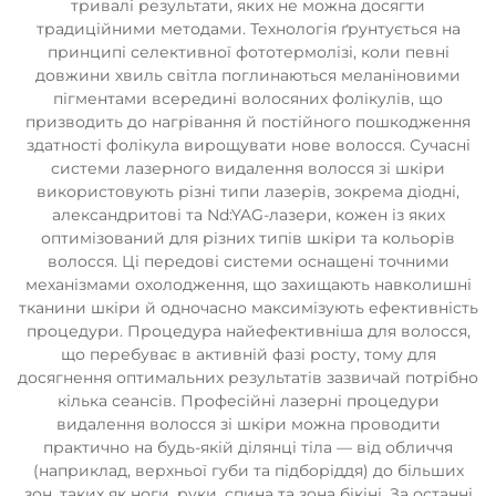
тривалі результати, яких не можна досягти
традиційними методами. Технологія ґрунтується на
принципі селективної фототермолізі, коли певні
довжини хвиль світла поглинаються меланіновими
пігментами всередині волосяних фолікулів, що
призводить до нагрівання й постійного пошкодження
здатності фолікула вирощувати нове волосся. Сучасні
системи лазерного видалення волосся зі шкіри
використовують різні типи лазерів, зокрема діодні,
александритові та Nd:YAG-лазери, кожен із яких
оптимізований для різних типів шкіри та кольорів
волосся. Ці передові системи оснащені точними
механізмами охолодження, що захищають навколишні
тканини шкіри й одночасно максимізують ефективність
процедури. Процедура найефективніша для волосся,
що перебуває в активній фазі росту, тому для
досягнення оптимальних результатів зазвичай потрібно
кілька сеансів. Професійні лазерні процедури
видалення волосся зі шкіри можна проводити
практично на будь-якій ділянці тіла — від обличчя
(наприклад, верхньої губи та підборіддя) до більших
зон, таких як ноги, руки, спина та зона бікіні. За останні