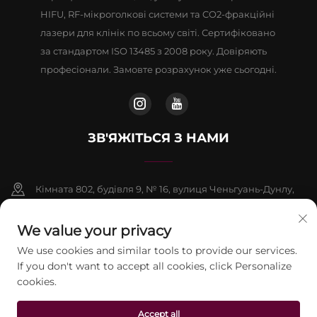
HIFU, RF-мікроголкові системи та CO2-фракційні
лазери для клінік по всьому світі. Сертифіковано
за стандартом ISO 13485 з 2008 року. Довіряють
професіонали. Замовте розрахунок уже сьогодні.
ЗВ'ЯЖІТЬСЯ З НАМИ
Кімната 802, будівля 9, № 16, вулиця Ченьгуань-Дунлу,
район Фаншань, Пекін
We value your privacy
+86-13911459627
We use cookies and similar tools to provide our services.
If you don't want to accept all cookies, click Personalize
[email protected]
cookies.
Авторське право © 2026 Пекінська компанія Jontelaser
Accept all