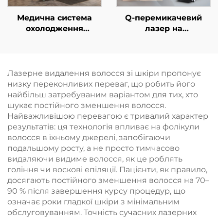
Медична система
Q-перемикачевий
охолодження
лазер на
холодним повітрям
неодимовому YAG-
для естетичних
кристалі
лазерів, знеболення
та епідермального
Лазерне видалення волосся зі шкіри пропонує
захисту, безперервне
низку переконливих переваг, що робить його
безконтактне
найбільш затребуваним варіантом для тих, хто
використання в
шукає постійного зменшення волосся.
клініці
Найважливішою перевагою є тривалий характер
результатів: ця технологія впливає на фолікули
волосся в їхньому джерелі, запобігаючи
подальшому росту, а не просто тимчасово
видаляючи видиме волосся, як це роблять
гоління чи воскові епіляції. Пацієнти, як правило,
досягають постійного зменшення волосся на 70–
90 % після завершення курсу процедур, що
означає роки гладкої шкіри з мінімальним
обслуговуванням. Точність сучасних лазерних