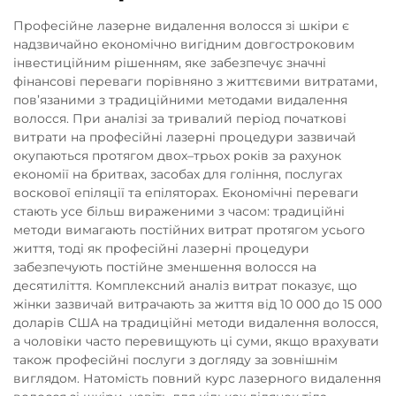
Професійне лазерне видалення волосся зі шкіри є
надзвичайно економічно вигідним довгостроковим
інвестиційним рішенням, яке забезпечує значні
фінансові переваги порівняно з життєвими витратами,
пов’язаними з традиційними методами видалення
волосся. При аналізі за тривалий період початкові
витрати на професійні лазерні процедури зазвичай
окупаються протягом двох–трьох років за рахунок
економії на бритвах, засобах для гоління, послугах
воскової епіляції та епіляторах. Економічні переваги
стають усе більш вираженими з часом: традиційні
методи вимагають постійних витрат протягом усього
життя, тоді як професійні лазерні процедури
забезпечують постійне зменшення волосся на
десятиліття. Комплексний аналіз витрат показує, що
жінки зазвичай витрачають за життя від 10 000 до 15 000
доларів США на традиційні методи видалення волосся,
а чоловіки часто перевищують ці суми, якщо врахувати
також професійні послуги з догляду за зовнішнім
виглядом. Натомість повний курс лазерного видалення