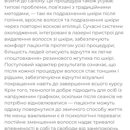
візити до салону. Ця процедура також усуває
типові проблеми, пов’язані з традиційними
методами, — такі як подразнення шкіри після
гоління, вросле волосся та подразнення шкіри
через повторні воскові епіляції. Сучасні системи
охолодження, інтегровані в лазерні пристрої для
видалення волосся зі шкіри, забезпечують
комфорт пацієнтів протягом усієї процедури;
більшість людей описують відчуття як легке
«поштовхання» резинового жгутика по шкірі.
Поступовий характер результатів означає, що
після кожної процедури волосся стає тоншим і
рідшим, забезпечуючи відчутні візуальні
покращення навіть до завершення всього курсу.
Крім того, технологія добре підходить для осіб із
напруженим графіком, оскільки після сеансів не
потрібно відновлюватися — пацієнти можуть
одразу повернутися до звичного способу життя.
Не менш важливими є й психологічні переваги:
постійне зменшення волосся надає тривалої
впевненості в собі та свободи від занепокоєнь