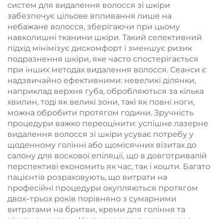
систем для видалення волосся зі шкіри
забезпечує цільове впливання лише на
небажане волосся, зберігаючи при цьому
навколишні тканини шкіри. Такий селективний
підхід мінімізує дискомфорт і зменшує ризик
подразнення шкіри, яке часто спостерігається
при інших методах видалення волосся. Сеанси є
надзвичайно ефективними: невеликі ділянки,
наприклад верхня губа, обробляються за кілька
хвилин, тоді як великі зони, такі як повні ноги,
можна обробити протягом години. Зручність
процедури важко переоцінити: успішне лазерне
видалення волосся зі шкіри усуває потребу у
щоденному голінні або щомісячних візитах до
салону для воскової епіляції, що в довготривалій
перспективі економить як час, так і кошти. Багато
пацієнтів розраховують, що витрати на
професійні процедури окупляються протягом
двох–трьох років порівняно з сумарними
витратами на бритви, креми для гоління та