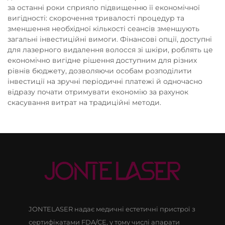
за останні роки сприяло підвищенню її економічної
вигідності: скорочення тривалості процедур та
зменшення необхідної кількості сеансів зменшують
загальні інвестиційні вимоги. Фінансові опції, доступні
для лазерного видалення волосся зі шкіри, роблять це
економічно вигідне рішення доступним для різних
рівнів бюджету, дозволяючи особам розподілити
інвестиції на зручні періодичні платежі й одночасно
відразу почати отримувати економію за рахунок
скасування витрат на традиційні методи.
JONTELASER надає медичні естетичні пристрої з
сертифікатами FDA/CE, у тому числі апарати