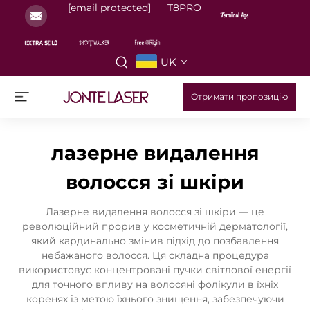
[email protected]
T8PRO
UK
Отримати пропозицію
лазерне видалення
волосся зі шкіри
Лазерне видалення волосся зі шкіри — це
революційний прорив у косметичній дерматології,
який кардинально змінив підхід до позбавлення
небажаного волосся. Ця складна процедура
використовує концентровані пучки світлової енергії
для точного впливу на волосяні фолікули в їхніх
коренях із метою їхнього знищення, забезпечуючи