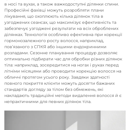
в носі та вухах, а також важкодоступні ділянки спини.
Професійні фахівці можуть розробляти плани
лікування, що охоплюють кілька ділянок тіла в
узгоджених сеансах, що максимізує ефективність та
забезпечує узгоджені результати на всіх оброблених
ділянках. Технологія особливо ефективна при корекції
гормонозалежного росту волосся, наприклад,
пов’язаного з СПКЯ або іншими ендокринними
розладами. Сезонне планування процедур дозволяє
оптимально підбирати час для обробки різних ділянок
тіла: наприклад, зосередитися на ногах і руках перед
літніми місяцями або проводити корекцію волосся на
обличчі протягом усього року. Завдяки здатності
повного покриття клієнти можуть досягти бажаних
стандартів догляду за тілом без обмежень, які
накладають традиційні методи видалення волосся й є
непрактичними для певних ділянок тіла.