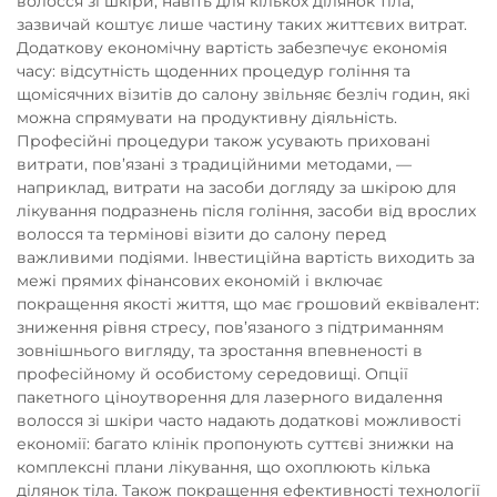
волосся зі шкіри, навіть для кількох ділянок тіла,
зазвичай коштує лише частину таких життєвих витрат.
Додаткову економічну вартість забезпечує економія
часу: відсутність щоденних процедур гоління та
щомісячних візитів до салону звільняє безліч годин, які
можна спрямувати на продуктивну діяльність.
Професійні процедури також усувають приховані
витрати, пов’язані з традиційними методами, —
наприклад, витрати на засоби догляду за шкірою для
лікування подразнень після гоління, засоби від врослих
волосся та термінові візити до салону перед
важливими подіями. Інвестиційна вартість виходить за
межі прямих фінансових економій і включає
покращення якості життя, що має грошовий еквівалент:
зниження рівня стресу, пов’язаного з підтриманням
зовнішнього вигляду, та зростання впевненості в
професійному й особистому середовищі. Опції
пакетного ціноутворення для лазерного видалення
волосся зі шкіри часто надають додаткові можливості
економії: багато клінік пропонують суттєві знижки на
комплексні плани лікування, що охоплюють кілька
ділянок тіла. Також покращення ефективності технології