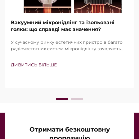
Вакуумний мікронідлінг та ізольовані
голки: що справді має значення?
У сучасному ринку естетичних пристроїв багато
радіочастотних систем мікронідлінгу заявляють
про наявність вакуумної технології та ізольованих
голок. Проте справжнє питання полягає не просто
ДИВИТИСЬ БІЛЬШЕ
в тому, чи існують ці функції, а в тому, наскільки
точно вони працюють під час клінічного
лікування…
Отримати безкоштовну
пропозицію