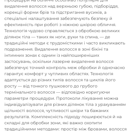
видалення волосся над верхньою губою, підборіддя,
корекції форми брів та підстригання вусиків, а
спеціальні налаштування забезпечують безпеку й
ефективність при роботі з ніжною шкірою обличчя.
Технологія чудово справляється з обробкою великих
ділянок тіла — таких як ноги, руки та спина, — де
традиційні методи є трудомісткими і часто викликають
подразнення. Видалення волосся в зоні бікіні та
інтимних зонах є одним із найпоширеніших
застосувань, оскільки лазерне видалення волосся
забезпечує точний контроль меж обробки й одночасно
гарантує комфорт у чутливих областях. Технологія
адаптується до різних типів волосся та циклів його
росту — від тонкого пушкового до грубого
термінального волосся — відповідно коригуючи
параметри процедури. Протоколи лікування можна
індивідуалізувати для різних ділянок тіла з урахуванням
щільності волосся, чутливості шкіри та бажаних
результатів. Комплексність підходу поширюється й на
складні для обробки зони, які важко охопити
традиційними методами: простір між бровами, волосся