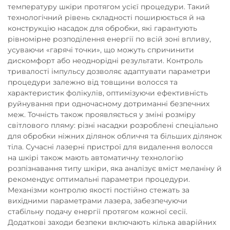
температуру шкіри протягом усієї процедури. Такий
технологічний рівень складності поширюється й на
конструкцію насадок для обробки, які гарантують
рівномірне розподілення енергії по всій зоні впливу,
усуваючи «гарячі точки», що можуть спричинити
дискомфорт або неоднорідні результати. Контроль
тривалості імпульсу дозволяє адаптувати параметри
процедури залежно від товщини волосся та
характеристик фолікулів, оптимізуючи ефективність
руйнування при одночасному дотриманні безпечних
меж. Точність також проявляється у зміні розміру
світлового пляму: різні насадки розроблені спеціально
для обробки ніжних ділянок обличчя та більших ділянок
тіла. Сучасні лазерні пристрої для видалення волосся
на шкірі також мають автоматичну технологію
розпізнавання типу шкіри, яка аналізує вміст меланіну й
рекомендує оптимальні параметри процедури.
Механізми контролю якості постійно стежать за
вихідними параметрами лазера, забезпечуючи
стабільну подачу енергії протягом кожної сесії.
Додаткові заходи безпеки включають кілька аварійних