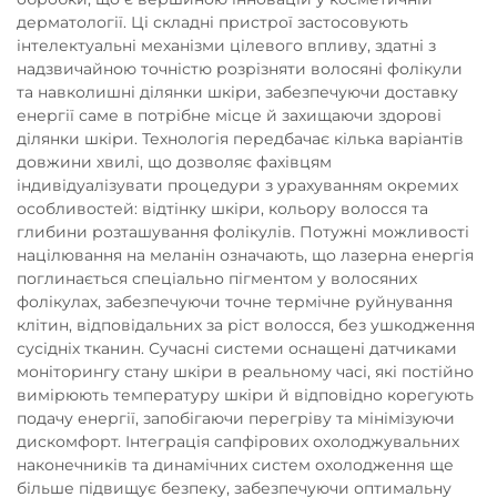
дерматології. Ці складні пристрої застосовують
інтелектуальні механізми цілевого впливу, здатні з
надзвичайною точністю розрізняти волосяні фолікули
та навколишні ділянки шкіри, забезпечуючи доставку
енергії саме в потрібне місце й захищаючи здорові
ділянки шкіри. Технологія передбачає кілька варіантів
довжини хвилі, що дозволяє фахівцям
індивідуалізувати процедури з урахуванням окремих
особливостей: відтінку шкіри, кольору волосся та
глибини розташування фолікулів. Потужні можливості
націлювання на меланін означають, що лазерна енергія
поглинається спеціально пігментом у волосяних
фолікулах, забезпечуючи точне термічне руйнування
клітин, відповідальних за ріст волосся, без ушкодження
сусідніх тканин. Сучасні системи оснащені датчиками
моніторингу стану шкіри в реальному часі, які постійно
вимірюють температуру шкіри й відповідно корегують
подачу енергії, запобігаючи перегріву та мінімізуючи
дискомфорт. Інтеграція сапфірових охолоджувальних
наконечників та динамічних систем охолодження ще
більше підвищує безпеку, забезпечуючи оптимальну