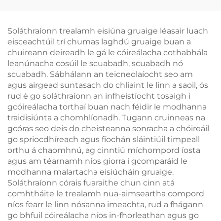
le stíomháil ualachraí
leictreamaignéadach
(EMS)
Soláthraíonn trealamh eisiúna gruaige léasair luach
eisceachtúil trí chumas laghdú gruaige buan a
chuireann deireadh le gá le cóireálacha cothabhála
leanúnacha cosúil le scuabadh, scuabadh nó
scuabadh. Sábhálann an teicneolaíocht seo am
agus airgead suntasach do chliaint le linn a saoil, ós
rud é go soláthraíonn an infheistíocht tosaigh i
gcóireálacha torthaí buan nach féidir le modhanna
traidisiúnta a chomhlíonadh. Tugann cruinneas na
gcóras seo deis do cheisteanna sonracha a chóireáil
go spriocdhíreach agus fíochán sláintiúil timpeall
orthu á chaomhnú, ag cinntiú míchompord íosta
agus am téarnamh níos giorra i gcomparáid le
modhanna malartacha eisiúcháin gruaige.
Soláthraíonn córais fuaraithe chun cinn atá
comhtháite le trealamh nua-aimseartha compord
níos fearr le linn nósanna imeachta, rud a fhágann
go bhfuil cóireálacha níos in-fhorleathan agus go