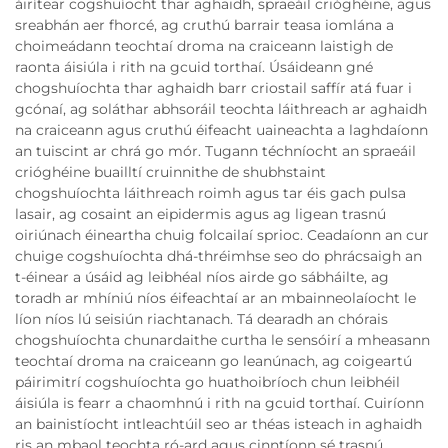
áirítear cogshuíocht thar aghaidh, spraeáil crióghéine, agus
sreabhán aer fhorcé, ag cruthú barrair teasa iomlána a
choimeádann teochtaí droma na craiceann laistigh de
raonta áisiúla i rith na gcuid torthaí. Úsáideann gné
chogshuíochta thar aghaidh barr criostail saffír atá fuar i
gcónaí, ag soláthar abhsoráil teochta láithreach ar aghaidh
na craiceann agus cruthú éifeacht uaineachta a laghdaíonn
an tuiscint ar chrá go mór. Tugann téchníocht an spraeáil
crióghéine buailltí cruinnithe de shubhstaint
chogshuíochta láithreach roimh agus tar éis gach pulsa
lasair, ag cosaint an eipidermis agus ag ligean trasnú
oiriúnach éineartha chuig folcailaí sprioc. Ceadaíonn an cur
chuige cogshuíochta dhá-thréimhse seo do phrácsaigh an
t-éinear a úsáid ag leibhéal níos airde go sábháilte, ag
toradh ar mhíniú níos éifeachtaí ar an mbainneolaíocht le
líon níos lú seisiún riachtanach. Tá dearadh an chórais
chogshuíochta chunardaithe curtha le sensóirí a mheasann
teochtaí droma na craiceann go leanúnach, ag coigeartú
páirimitrí cogshuíochta go huathoibríoch chun leibhéil
áisiúla is fearr a chaomhnú i rith na gcuid torthaí. Cuiríonn
an bainistíocht intleachtúil seo ar théas isteach in aghaidh
ris an mbaol teochta ró-ard agus cinntíonn sé trasnú