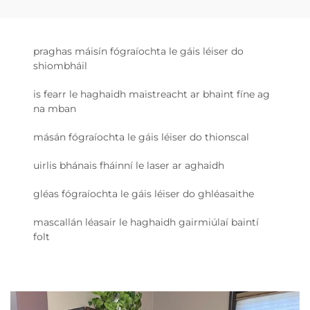
praghas máisín fógraíochta le gáis léiser do
shiombháil
is fearr le haghaidh maistreacht ar bhaint fíne ag
na mban
másán fógraíochta le gáis léiser do thionscal
uirlis bhánais fháinní le laser ar aghaidh
gléas fógraíochta le gáis léiser do ghléasaithe
mascallán léasair le haghaidh gairmiúlaí baintí
folt