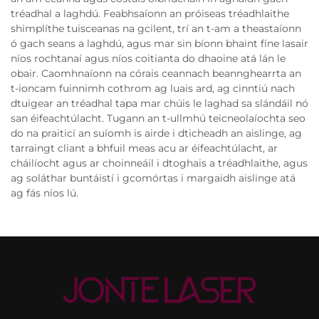
tréadhal a laghdú. Feabhsaíonn an próiseas tréadhlaithe
shimplíthe tuisceanas na gcilent, trí an t-am a theastaíonn
ó gach seans a laghdú, agus mar sin bíonn bhaint fíne lasair
níos rochtanaí agus níos coitianta do dhaoine atá lán le
obair. Caomhnaíonn na córais ceannach beannghearrta an
t-ioncam fuinnimh cothrom ag luais ard, ag cinntiú nach
dtuigear an tréadhal tapa mar chúis le laghad sa slándáil nó
san éifeachtúlacht. Tugann an t-ullmhú teicneolaíochta seo
do na praiticí an suíomh is airde i dticheadh an aislinge, ag
tarraingt cliant a bhfuil meas acu ar éifeachtúlacht, ar
cháilíocht agus ar choinneáil i dtoghais a tréadhlaithe, agus
ag soláthar buntáistí i gcomórtas i margaidh aislinge atá
ag fás níos lú.