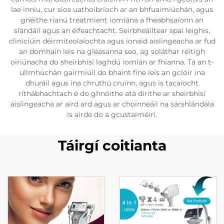
lae inniu, cur síos uathoibríoch ar an bhfuaimiúchán, agus
gnéithe rianú treatmient iomlána a fheabhsaíonn an
slándáil agus an éifeachtacht. Seirbheáiltear spaí leighis,
cliniciúin déirmiteolaíochta agus ionaid aislingeacha ar fud
an domhain leis na gléasanna seo, ag soláthar réitigh
oiriúnacha do sheirbhísí laghdú iomlán ar fhianna. Tá an t-
ullmhúchán gairmiúil do bhaint fíne leis an gclóir ina
dhuráil agus ina chruthú cruinn, agus is tacaíocht
ríthábhachtach é do ghnóithe atá dírithe ar sheirbhísí
aislingeacha ar aird ard agus ar choinneáil na sárshlándála
is airde do a gcustaiméirí.
Táirgí coitianta