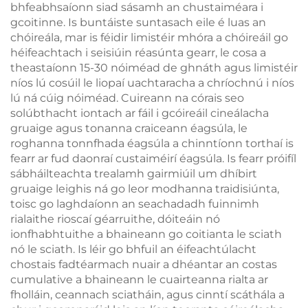
bhfeabhsaíonn siad sásamh an chustaiméara i
gcoitinne. Is buntáiste suntasach eile é luas an
chóireála, mar is féidir limistéir mhóra a chóireáil go
héifeachtach i seisiúin réasúnta gearr, le cosa a
theastaíonn 15-30 nóiméad de ghnáth agus limistéir
níos lú cosúil le liopaí uachtaracha a chríochnú i níos
lú ná cúig nóiméad. Cuireann na córais seo
solúbthacht iontach ar fáil i gcóireáil cineálacha
gruaige agus tonanna craiceann éagsúla, le
roghanna tonnfhada éagsúla a chinntíonn torthaí is
fearr ar fud daonraí custaiméirí éagsúla. Is fearr próifíl
sábháilteachta trealamh gairmiúil um dhíbirt
gruaige leighis ná go leor modhanna traidisiúnta,
toisc go laghdaíonn an seachadadh fuinnimh
rialaithe rioscaí géarruithe, dóiteáin nó
ionfhabhtuithe a bhaineann go coitianta le sciath
nó le sciath. Is léir go bhfuil an éifeachtúlacht
chostais fadtéarmach nuair a dhéantar an costas
cumulative a bhaineann le cuairteanna rialta ar
fholláin, ceannach sciatháin, agus cinntí scáthála a