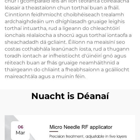
chur i gcomparáid leis an líon teoranta cóireálacha
léasair a theastaíonn chun torthaí buan a fháil.
Cinntíonn feidhmíocht choibhéiseach trealamh
ardchaighdeáin um dhíghlasadh gruaige leighis
torthaí intuartha, rud a ligeann do chleachtóirí
ionchais réalaíocha a shocrú agus torthaí iontaofa a
sheachadadh dá gcliaint. Éilíonn na meaisíní seo
costas cothabhála leanúnach íosta, rud a thugann
toradh iontach ar infheistíocht d'úinéirí gnó agus
réiteach buan ar fhás gruaige neamháithnid a
thairgeann do chliaint a fheabhsaíonn a gcáilíocht
maireachtála agus a muinín féin.
Nuacht is Déanaí
06
Mar