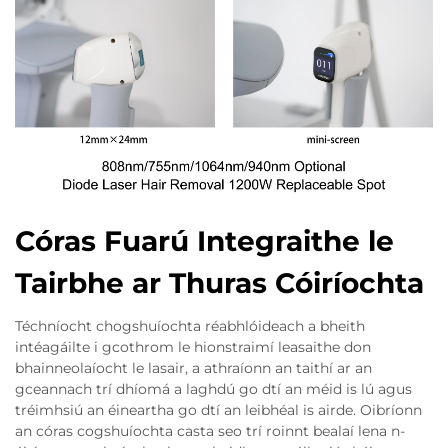
Córas Fuarú Integraithe le
Tairbhe ar Thuras Cóiríochta
Téchníocht chogshuíochta réabhlóideach a bheith
intéagáilte i gcothrom le hionstraimí leasaithe don
bhainneolaíocht le lasair, a athraíonn an taithí ar an
gceannach trí dhíomá a laghdú go dtí an méid is lú agus
tréimhsiú an éineartha go dtí an leibhéal is airde. Oibríonn
an córas cogshuíochta casta seo trí roinnt bealaí lena n-