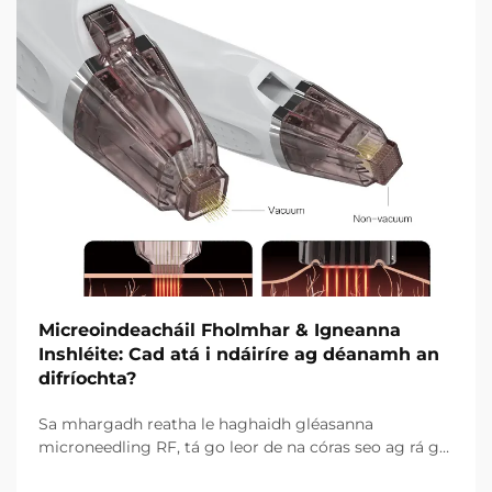
Micreoindeacháil Fholmhar & Igneanna
Inshléite: Cad atá i ndáiríre ag déanamh an
difríochta?
Sa mhargadh reatha le haghaidh gléasanna
microneedling RF, tá go leor de na córas seo ag rá go
bhfuil teicneolaíocht vacuim agus goinní insilte acu.