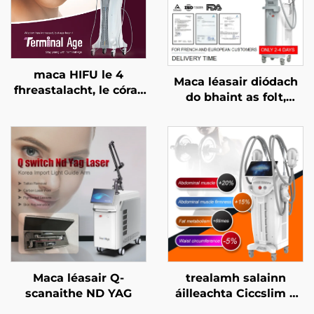
maca HIFU le 4
Maca léasair diódach
fhreastalacht, le córas
do bhaint as folt,
cóireála cruinn, le ardú
ceadaithe ag an FDA,
aghaidhe, le críochnú
ag an MDR, agus ag an
craiceann, le cruthú an
MDSAP, 600W, 1200W,
chorpais, agus le
1800W, 3000W, 4 i 1, le
haghaidh aois
spásanna in ionadú,
théarmaí
755 nm, 808 nm, 940
nm, 1064 nm
Maca léasair Q-
trealamh salainn
scanaithe ND YAG
áilleachta Ciccslim 3
Tesla le 4 láimhseáil,