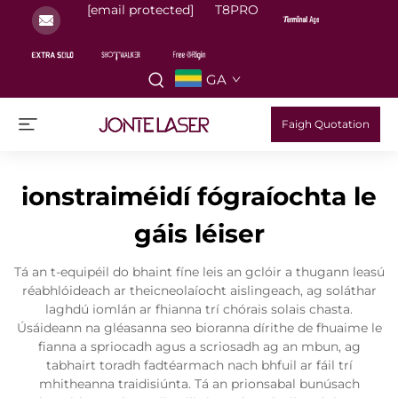
[email protected]
T8PRO
GA
Faigh Quotation
ionstraiméidí fógraíochta le
gáis léiser
Tá an t-equipéil do bhaint fíne leis an gclóir a thugann leasú
réabhlóideach ar theicneolaíocht aislingeach, ag soláthar
laghdú iomlán ar fhianna trí chórais solais chasta.
Úsáideann na gléasanna seo bioranna dírithe de fhuaime le
fianna a spriocadh agus a scriosadh ag an mbun, ag
tabhairt toradh fadtéarmach nach bhfuil ar fáil trí
mhitheanna traidisiúnta. Tá an prionsabal bunúsach