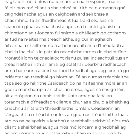
haghaidh méid níos mó ioncam do na heispéiris, mar is
féidir níos mó cliant a sheirbheálaí i rith na n-amanna gnó
caighdeánacha agus an caighdeán ard seirbhíse a
chaomhnú. Tá an fheidhmeacht luais-ard seo leis na
scannáin gluaiseanna chasta agus na teicnící gluaiste a
chinntíonn an t-ioncam fuinnimh a dháileadh go cothrom
ar fud na n-áiteanna tréadhlaithe, ag cur in aghaidh
áiteanna a chailltear nó a athchuardaítear a d’fhéadfadh a
bheith ina chúis le patrúin neamhchothrom de bhaint fíne.
Monatóiríonn teicneolaíocht rianú pulsaí intleachtúil tús an
tréadhlaithe i rith an ama, ag soláthar dearbhú radharcach
ar na háiteanna a cuirtear faoi thréadhal agus ag cinntiú go
ndéantar an tréadhal go hiomlán. Tá an cumas tréadhlaithe
tapa seo go háirithe úsáideach do na háiteanna móra ar an
gcorp mar shampla an chúl, an crosa, agus na cos go léir,
áit a dtógann na córais traidisiúnta amanna fada an-
torannach a d’fhéadfadh cliant a chur as a chuid a bheith ag
críochnú an tsraith thréadhlaithe iomlán. Ceadaíonn an
táirgeacht a mhéadaítear leis an gcumas tréadhlaithe luais-
ard do na heispéiris a leathnú a sreabhailt seirbhísí, níos mó
cliant a sheirbheálaí, agus níos mó ioncam a gheobháil ag
an am céanna agus costais oibriúcháin in aghaidh gach