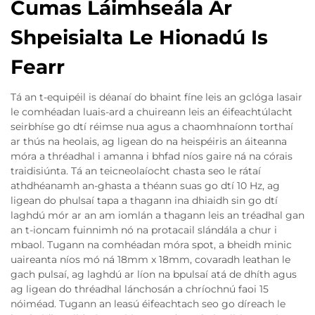
Cumas Láimhseála Ar
Shpeisialta Le Hionadú Is
Fearr
Tá an t-equipéil is déanaí do bhaint fíne leis an gclóga lasair
le comhéadan luais-ard a chuireann leis an éifeachtúlacht
seirbhíse go dtí réimse nua agus a chaomhnaíonn torthaí
ar thús na heolais, ag ligean do na heispéiris an áiteanna
móra a thréadhal i amanna i bhfad níos gaire ná na córais
traidisiúnta. Tá an teicneolaíocht chasta seo le rátaí
athdhéanamh an-ghasta a théann suas go dtí 10 Hz, ag
ligean do phulsaí tapa a thagann ina dhiaidh sin go dtí
laghdú mór ar an am iomlán a thagann leis an tréadhal gan
an t-ioncam fuinnimh nó na protacail slándála a chur i
mbaol. Tugann na comhéadan móra spot, a bheidh minic
uaireanta níos mó ná 18mm x 18mm, covaradh leathan le
gach pulsaí, ag laghdú ar líon na bpulsaí atá de dhíth agus
ag ligean do thréadhal lánchosán a chríochnú faoi 15
nóiméad. Tugann an leasú éifeachtach seo go díreach le