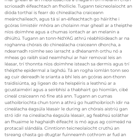
scriosadh éifeachtach an fhollicle. Tugann teicneolaíocht an
dióda torthaí is fearr do chineálacha craiceann
meánchaileach, agus tá sí an-éifeachtach go háirithe i
gcóras limistéir mhóra an cholainn mar gheall ar a theipthe
níos doimhne agus a chumas iontach ar an melanin a
dhiúltú. Tugann an tonn-Nd:YAG athrú réabhlóideach ar na
roghanna chórais do chineálacha craiceann dhorcha, a
ndearnadh roimhe seo iarracht a dhéanamh orthu nó a
mheas go raibh siad neamhshuí ar hair removal leis an
léasar, trí thonnta níos doimhne isteach sa dermis agus trí
théipthe epidermal a laghdú. Tá an rogha iomlán tonn seo
ag cuir deireadh le srianta a bhí leis an gcóras aon-thonn
traidisiúnta, ag ligean do na heispéiris a leathnú ar a
gcustaiméirí agus a seirbhísí a thabhairt go hiomlán, cibé
cineál craiceann nó fíne atá ann. Tugann an cumas
uathoibríochta chun tonn a athrú go huathoibríoch idir na
cineálacha éagsúla léasair le during an chórais aistriú gan
stró idir na cineálacha éagsúla léasair, ag feabhsú soláthar
an fhuaime le haghaidh éifeacht is mó agus ag coimeád na
protacail slándála. Cinntíonn teicneolaíocht cruthú an
tsreang chasta go dtugtar fuinneamh cothrom ar fud an