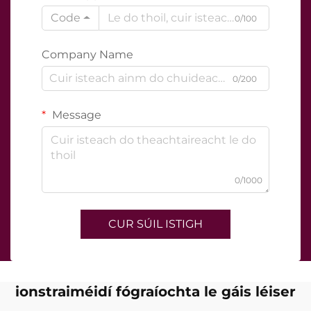
Code
0/100
Company Name
0/200
Message
0/1000
CUR SÚIL ISTIGH
ionstraiméidí fógraíochta le gáis léiser