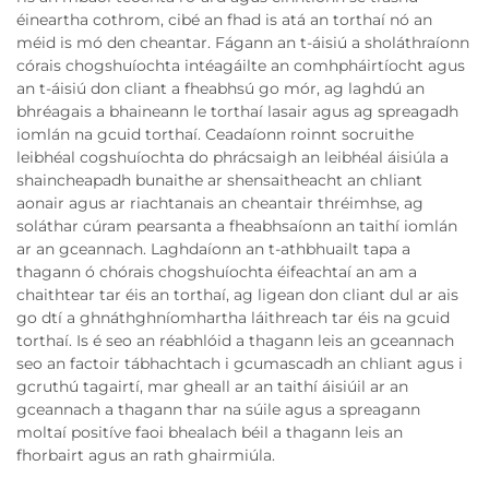
éineartha cothrom, cibé an fhad is atá an torthaí nó an
méid is mó den cheantar. Fágann an t-áisiú a sholáthraíonn
córais chogshuíochta intéagáilte an comhpháirtíocht agus
an t-áisiú don cliant a fheabhsú go mór, ag laghdú an
bhréagais a bhaineann le torthaí lasair agus ag spreagadh
iomlán na gcuid torthaí. Ceadaíonn roinnt socruithe
leibhéal cogshuíochta do phrácsaigh an leibhéal áisiúla a
shaincheapadh bunaithe ar shensaitheacht an chliant
aonair agus ar riachtanais an cheantair thréimhse, ag
soláthar cúram pearsanta a fheabhsaíonn an taithí iomlán
ar an gceannach. Laghdaíonn an t-athbhuailt tapa a
thagann ó chórais chogshuíochta éifeachtaí an am a
chaithtear tar éis an torthaí, ag ligean don cliant dul ar ais
go dtí a ghnáthghníomhartha láithreach tar éis na gcuid
torthaí. Is é seo an réabhlóid a thagann leis an gceannach
seo an factoir tábhachtach i gcumascadh an chliant agus i
gcruthú tagairtí, mar gheall ar an taithí áisiúil ar an
gceannach a thagann thar na súile agus a spreagann
moltaí positíve faoi bhealach béil a thagann leis an
fhorbairt agus an rath ghairmiúla.