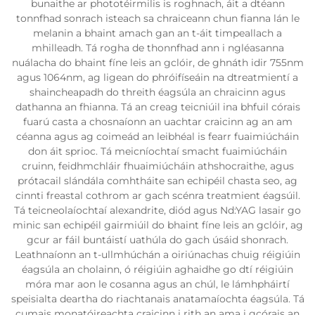
bunaithe ar phototéirmilis is roghnach, áit a dtéann
tonnfhad sonrach isteach sa chraiceann chun fianna lán le
melanin a bhaint amach gan an t-áit timpeallach a
mhilleadh. Tá rogha de thonnfhad ann i ngléasanna
nuálacha do bhaint fíne leis an gclóir, de ghnáth idir 755nm
agus 1064nm, ag ligean do phróifíseáin na dtreatmientí a
shaincheapadh do threith éagsúla an chraicinn agus
dathanna an fhianna. Tá an creag teicniúil ina bhfuil córais
fuarú casta a chosnaíonn an uachtar craicinn ag an am
céanna agus ag coimeád an leibhéal is fearr fuaimiúcháin
don áit sprioc. Tá meicníochtaí smacht fuaimiúcháin
cruinn, feidhmchláir fhuaimiúcháin athshocraithe, agus
prótacail slándála comhtháite san echipéil chasta seo, ag
cinnti freastal cothrom ar gach scénra treatmient éagsúil.
Tá teicneolaíochtaí alexandrite, diód agus Nd:YAG lasair go
minic san echipéil gairmiúil do bhaint fíne leis an gclóir, ag
gcur ar fáil buntáistí uathúla do gach úsáid shonrach.
Leathnaíonn an t-ullmhúchán a oiriúnachas chuig réigiúin
éagsúla an cholainn, ó réigiúin aghaidhe go dtí réigiúin
móra mar aon le cosanna agus an chúl, le lámhpháirtí
speisialta deartha do riachtanais anatamaíochta éagsúla. Tá
cumais monatóireachta craicinn i rith an ama i gcórais an