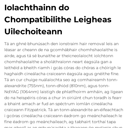
Iolachthainn do
Chompatibilithe Leigheas
Uilechoiteann
Tá an ghné bhunúsach den ionstraim hair removal leis an
léasar ar cheann de na gcomhábhair chomhshaolaithe is
airde, agus tá sé bunaithe ar theicneolaíocht iolchtonn
chomhshaolaithe a sholáthraíonn neart éagsúla gan a
leithéid a bheith riamh i gcás córas do chóras a chóirigh le
haghaidh cineálacha craiceann éagsúla agus gnéithe fíne.
Tá an cur chuige nuálaíochta seo ag comhaireamh tonn-
alexandrite (755nm), tonn-dhiód (810nm), agus tonn-
Nd:YAG (1064nm) laistigh de phlatfhoirm amháin, ag ligean
do na heispéiris córas a chur in oiriúint chun toradh is fearr
a bhaint amach ar fud an spéctrum iomlán cineálacha
craiceann Fitzpatrick. Tá an tonn-alexandrite an-éifeachtach
i gcóras cineálacha craiceann éadrom go meánchaileach le
fíne éadrom go meánchaileach, ag tabhairt torthaí tapa
mar gheall ar an mbunúsachta a thagann ón melanin chun