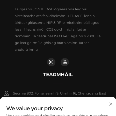
Tairgeann JONTELASER gléasanna leighis
aistéiteacha atá faoi dheimhniú FDA/CE, lena n-
áirítear gléasanna HIFU, RF le micrithinneáil agus
lasairí frachshinúil CO2 do chlinicí ar fud an
domhain. Tá ceadúnas ISO 13485 againn ó 2008. Tá
go leor gairmí leighis ag brath orainn. Iarr ar
chuidiú inniu.
TEAGMHÁIL
Seomra 802, Foirgneamh 9, Uimhir 16, Chenguang East
Road, Contae Fangshan, Beijing
We value your privacy
+86-13911459627
We use cookies and similar tools to provide our services.