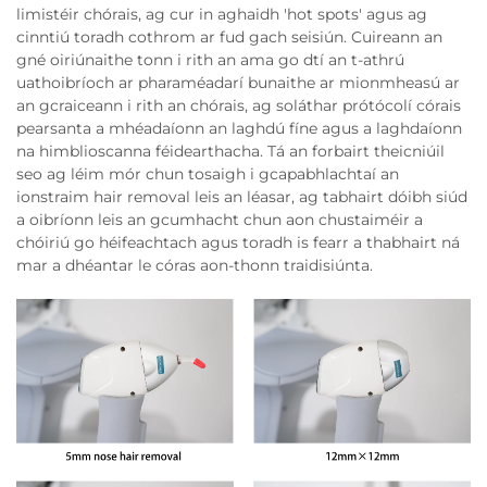
limistéir chórais, ag cur in aghaidh 'hot spots' agus ag
cinntiú toradh cothrom ar fud gach seisiún. Cuireann an
gné oiriúnaithe tonn i rith an ama go dtí an t-athrú
uathoibríoch ar pharaméadarí bunaithe ar mionmheasú ar
an gcraiceann i rith an chórais, ag soláthar prótócolí córais
pearsanta a mhéadaíonn an laghdú fíne agus a laghdaíonn
na himblioscanna féidearthacha. Tá an forbairt theicniúil
seo ag léim mór chun tosaigh i gcapabhlachtaí an
ionstraim hair removal leis an léasar, ag tabhairt dóibh siúd
a oibríonn leis an gcumhacht chun aon chustaiméir a
chóiriú go héifeachtach agus toradh is fearr a thabhairt ná
mar a dhéantar le córas aon-thonn traidisiúnta.