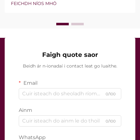
Áfach, níl an cheist fíor i ndáiríre an bhfuil na gnéithe
FEICHDH NÍOS MHÓ
seo ann nó nach bhfuil, ach conas a oibríonn siad go
cruinn le linn na tréatmais chliniciúla...
Faigh quote saor
Beidh ár n-ionadaí i contact leat go luaithe.
Email
0/100
Ainm
0/100
WhatsApp