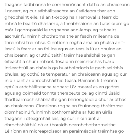
thagann fadhbanna le comhoiriúnacht datha an chraiceann
i gceart, ag cur sábháilteachta an úsáideora thar aon
gheobhaint eile. Tá an t-ordóg hair removal is fearr do
mhná le beartú dha-lamp, a fheabhsaíonn an turas oibre go
mór i gcomparáid le roghanna aon-lamp, ag tabhairt
aschuir fuinnimh chothromaithe ar feadh míleanna de
thréimhsí tréimhse. Cinntíonn rogha ama an phulsa an t-
iascú is fearr ar an follice agus an teas is lú ar dhuine an
chraiceann, ag cruthú taithí tréimhse shábháilte gan
éifeacht a chur i mbaol. Tosaíonn meicníochas fuarú
intleachtúil an chórais go huathoibríoch le gach seirbhís
phulsa, ag cothú te temperatur an chraiceann agus ag cur
in oiriúint ar dhrochsháithiú teasa. Bainann filtreanna
optúla ardcháiliteacha radharc UV mearaí as an gcóras
agus ag coimeád tonnta therapeutaice, ag cinnti úsáid
fhadtéarmach shábháilte gan bhrionglóidí a chur ar áthas
an chraiceann. Cinntíonn rogha an fhuinneog thréimhse
díomhaoinú fuinnimh cothromaithe ar fud an uirlis
thagann i dteagmháil leis, ag cur in oiriúint ar
dhrochsháithiú nó ar thoraidh neamhchothromaithe.
Léiríonn an micreaproiseor an paraiméadair tréimhse go