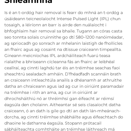
Is é an t-ordóg hair removal is fearr do mhná an t-ordóg a
úsáideann teicneolaíocht Intense Pulsed Light (IPL) chun
tosaigh, a léiríonn an barr is airde den nuálaíocht i
bhfoghlaim hair removal sa bhaile. Tugann an córas casta
seo tonnta solais cruinnithe go dtí 580–1200 nanóiméadar,
ag spriocadh go sonrach ar mhelanin laistigh de fhollicles
an fhairc agus ag cosaint na dtissue craiceann timpeallta.
Gineann meicníochas IPL ardcháiliteach fuarú teasa
rialaithe a bhriseann cícleanna fás an fhairc ar leibhéal
ceallraí, ag cinnti laghdú tar éis an tréimhse seachas faoi
sheachtrú sealadach amháin. D’fhéadfadh scannáin brath
an craiceann intleachtúla anailís a dhéanamh ar athruithe
datha an chraiceann agus iad ag cur in oiriúint paramadair
na tréimhse i rith an ama, ag cur in oiriúint ar
dhrochsháithiú nó ar thréimhsí gan éifeacht ar réimsí
éagsúla den cholainn. Aitheantar sé seis clasaíocht datha
craiceann, ó an dath is gile go dtí an dath lán-mheánach-
dorcha, ag cinnti tréimhse shábháilte agus éifeachtach do
dhaoine le dathanna éagsúla. Stopann prótacail
sábháilteachta comhtháite an tréimhse láithreach má