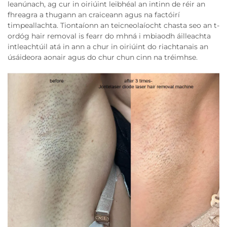
leanúnach, ag cur in oiriúint leibhéal an intinn de réir an
fhreagra a thugann an craiceann agus na factóirí
timpeallachta. Tiontaíonn an teicneolaíocht chasta seo an t-
ordóg hair removal is fearr do mhná i mbiaodh áilleachta
intleachtúil atá in ann a chur in oiriúint do riachtanais an
úsáideora aonair agus do chur chun cinn na tréimhse.