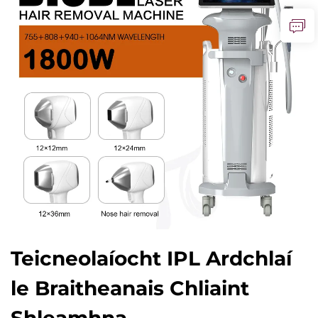
Teicneolaíocht IPL Ardchlaí
le Braitheanais Chliaint
Shleamhna