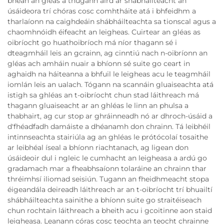
bhean an gléas a thugann aird ar shábháilteacht an
úsáideora trí chóras cosc comhtháite atá i bhfeidhm a
tharlaíonn na caighdeáin shábháilteachta sa tionscal agus a
chaomhnóidh éifeacht an leigheas. Cuirtear an gléas as
oibríocht go huathoibríoch má níor thagann sé i
dteagmháil leis an gcrainn, ag cinntiú nach n-oibríonn an
gléas ach amháin nuair a bhíonn sé suite go ceart in
aghaidh na háiteanna a bhfuil le leigheas acu le teagmháil
iomlán leis an ualach. Tógann na scannáin gluaiseachta atá
istigh sa ghléas an t-oibríocht chun stad láithreach má
thagann gluaiseacht ar an ghléas le linn an phulsa a
thabhairt, ag cur stop ar ghráinneadh nó ar dhroch-úsáid a
d'fhéadfadh damáiste a dhéanamh don chrainn. Tá leibhéil
intinnseachta stairiúla ag an ghléas le prótócolaí tosaithe
ar leibhéal íseal a bhíonn riachtanach, ag ligean don
úsáideoir dul i ngleic le cumhacht an leigheasa a ardú go
gradamach mar a fheabhsaíonn tolaráine an chrainn thar
thréimhsí iliomad seisiún. Tugann an fheidhmeacht stopa
éigeandála deireadh láithreach ar an t-oibríocht trí bhuailtí
shábháilteachta sainithe a bhíonn suite go straitéiseach
chun rochtain láithreach a bheith acu i gcoitinne aon staid
leigheasa. Leanann córas cosc teochta an teocht chrainne