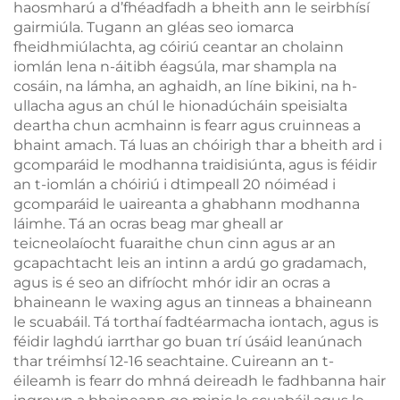
haosmharú a d’fhéadfadh a bheith ann le seirbhísí
gairmiúla. Tugann an gléas seo iomarca
fheidhmiúlachta, ag cóiriú ceantar an cholainn
iomlán lena n-áitibh éagsúla, mar shampla na
cosáin, na lámha, an aghaidh, an líne bikini, na h-
ullacha agus an chúl le hionadúcháin speisialta
deartha chun acmhainn is fearr agus cruinneas a
bhaint amach. Tá luas an chóirigh thar a bheith ard i
gcomparáid le modhanna traidisiúnta, agus is féidir
an t-iomlán a chóiriú i dtimpeall 20 nóiméad i
gcomparáid le uaireanta a ghabhann modhanna
láimhe. Tá an ocras beag mar gheall ar
teicneolaíocht fuaraithe chun cinn agus ar an
gcapachtacht leis an intinn a ardú go gradamach,
agus is é seo an difríocht mhór idir an ocras a
bhaineann le waxing agus an tinneas a bhaineann
le scuabáil. Tá torthaí fadtéarmacha iontach, agus is
féidir laghdú iarrthar go buan trí úsáid leanúnach
thar tréimhsí 12-16 seachtaine. Cuireann an t-
éileamh is fearr do mhná deireadh le fadhbanna hair