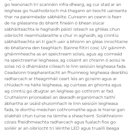
go leanúnach trí scannáin infra-dhearg, ag cur stad ar an
leigheas go huathoibríoch má thagann an teocht uaireanta
thar na paraiméadar sábháilte. Cuireann an ceann is fearr
de na gléasanna do bhaint fíneáin ó bhean slúcaí
sábháilteachta le haghaidh páistí isteach sa ghléas chun
oibríocht neamhúdaraithe a chur in aghaidh, ag cinntiú
sábháilteachta an tí gach uair a bhíonn an gléas inrochtaine
do bhallanna den teaghlach. Bainne filtirí cosc UV gáinimh
gháinmheacha as an speictream solais, agus ag coimeád
na speictreamaí leigheasa, ag cosaint an chrainn ó aoisú le
solas nó ó dhámáiste cilleach le linn seisiúin leigheasa fada.
Ceadaíonn traspharantacht an fhuinneog leigheasa dearbhú
radharcach ar theagmháil ceart leis an gcrainn agus ar
chlúdach na háite leigheasa, ag cuirteas an ghionta agus
ag cinntiú go dtugtar an leigheas go cothrom ar fad.
Cruthaíonn prionsabail an dearadh erganómach taithí
ábhartha ar úsáid shuíomhach le linn seisiúin leigheasa
fada, le díorthú meáchan cothromaithe agus le hiarraí gan
sliabháil chun tuirse na láimhe a sheachaint. Soláthraíonn
córais fheidhmeachta radharcach agus fualach fios go
soiléir ar an oibríocht trí léirithe LED agus truaillí beaga