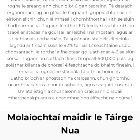
rogha le sreang ann chun oibriú gan teorainn. Tá dearadh
erganómach ag an gléas le haghaidh grippíochta nach n-
éiríonn slithir, chun láimhseáil chomhfhortha i rith seisiúin
fhadtéarmacha. Tugann léirithe LED feidearthacht i rith an
tsaoil ar stádas na gcúrsaí, ar leibhéil na mbatairí, agus ar
riachtanais cothabhála. Taispeánann staidéir cliniciúla
laghdú ar fíneáin suas le 92% tar éis 12 seachtaine úsáid
chonsantach, le torthaí a fheictear go luath mar 4-6 seisiún
córsaí. Tugann an cartlach fliosc timpeall 600,000 púls, ag
soláthar blianta de chórsaí éifeachtacha do bhaint fíneáin. I
measc na ngnéithe slándála tá díth aithníochta
uathoibríoch ar phostadh na craiceann, chun gníomhú
neamhthacanta a chur in aghaidh, agus scagairí cosanta
UV atá istigh a chosnaíonn an craiceann ó radáil
mharthanaigh agus a chaomhnaíonn éifeacht na gcúrsaí.
Molaíochtaí maidir le Táirge
Nua