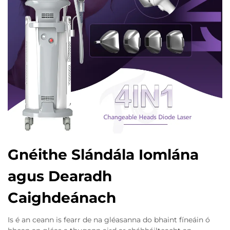
Gnéithe Slándála Iomlána
agus Dearadh
Caighdeánach
Is é an ceann is fearr de na gléasanna do bhaint fíneáin ó