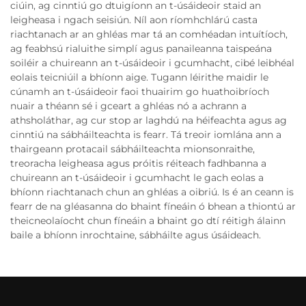
ciúin, ag cinntiú go dtuigíonn an t-úsáideoir staid an
leigheasa i ngach seisiún. Níl aon ríomhchlárú casta
riachtanach ar an ghléas mar tá an comhéadan intuítíoch,
ag feabhsú rialuithe simplí agus panaileanna taispeána
soiléir a chuireann an t-úsáideoir i gcumhacht, cibé leibhéal
eolais teicniúil a bhíonn aige. Tugann léirithe maidir le
cúnamh an t-úsáideoir faoi thuairim go huathoibríoch
nuair a théann sé i gceart a ghléas nó a achrann a
athsholáthar, ag cur stop ar laghdú na héifeachta agus ag
cinntiú na sábháilteachta is fearr. Tá treoir iomlána ann a
thairgeann protacail sábháilteachta mionsonraithe,
treoracha leigheasa agus próitis réiteach fadhbanna a
chuireann an t-úsáideoir i gcumhacht le gach eolas a
bhíonn riachtanach chun an ghléas a oibriú. Is é an ceann is
fearr de na gléasanna do bhaint fíneáin ó bhean a thiontú ar
theicneolaíocht chun fíneáin a bhaint go dtí réitigh álainn
baile a bhíonn inrochtaine, sábháilte agus úsáideach.