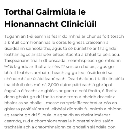
Torthaí Gairmiúla le
Hionannacht Cliniciúil
Tugann an t-éileamh is fearr do mhná ar chur as folt toradh
a bhfuil comhionannas le córas leigheas craiceann a
úsáideann saineolaithe, agus tá sé bunaithe ar thaighde
leathan agus ar staidéir éifeachtachta a bhfuil taipéis acu.
Taispeánann triail i dtionscadal neamhspleách go mbíonn
94% laghdú ar fholta tar éis 12 seisiún chórais, agus go
bhfuil feabhas amhairctheach ag go leor úsáideoirí sa
chéad mhí de úsáid leanúnach. Dearbhaíonn triailí cliniciúla
ina bhfuil níos mó ná 2,000 duine páirteach ó ghrúpaí
éagsúla éifeacht an ghléas ar gach cineál fholta, ó fholta
donn ghoirt go dtí fholta donn trom a bheidh deacair a
bhaint as sa bhaile. I measc na speicíficeachtaí ar nós an
ghleasa proifisiúnta tá leibhéal díomáis fuinnimh a bhíonn
ag teacht go dtí 5 joule in aghaidh an cheintiméadar
cearnóg, rud a chomhionannas le hionstraimintí salón
tráchtála ach a chaomhnaíonn caighdeáin slándála don