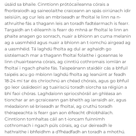
úsáid sa bhaile. Cinntíonn prótócaileanna córais a
fhorbraíodh ag saineolaithe craiceann an spás oiriúnach idir
seisiúin, ag cur leis an mbriseadh ar fholtaí le linn na n-
athruithe fás a thagann leis an toradh fadtéarmach is fearr.
Targaidh an t-éileamh is fearr do mhná ar fholtaí le linn an
phaite anagen go sonrach, nuair a bhíonn an cuma melanin
ag a uasmhéid agus nuair a bhíonn an t-iomchú airgead ag
a uasmhéid. Tá laghdú fholta ag dul ar aghaidh go
sistéamach mar a thagann fholtaí folaithe i gceannas le
linn chuairteanna córais, ag cinntiú cothromais iomlán ar
fholtaí i ngach phaite fás. Taispeánann staidéir cás a bhfuil
taipéis acu go mbíonn laghdú fholta ag leanúint ar feadh
18-24 mí tar éis chríochnú an chéad chórais, agus go bhfuil
go leor úsáideoirí ag tuairisciú toradh síorcha sa réigiún a
bhí faoi chóras. Laghdaíonn spriocshóráil an ghléasa an
tionchar ar an gcraiceann gan bheith ag iarraidh air, agus
méadaíonn sé briseadh ar fholtaí, ag cruthú toradh
thérapeachta is fearr gan aon éifeacht dhíobhálach.
Cinntíonn tomhaltas cáil an t-ioncam fuinnimh
cothromach i ngach púls córais, ag cur deireadh le
hathraithe i bhfeidhm a d’fhéadfadh an toradh a mhothú.