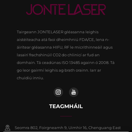
Tairgeann JONTELASER gléasanna leighis
aistéiteacha atá faoi dheimhniú FDA/CE, lena n-
áirítear gléasanna HIFU, RF le micrithinneáil agus
lasairí frachshinúil CO2 do chlinicí ar fud an
domhain. Tá ceadúnas ISO 13485 againn ó 2008. Tá
go leor gairmí leighis ag brath orainn. Iarr ar
chuidiú inniu.
TEAGMHÁIL
Seomra 802, Foirgneamh 9, Uimhir 16, Chenguang East