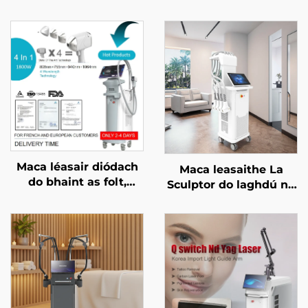
Maca léasair diódach
Maca leasaithe La
do bhaint as folt,
Sculptor do laghdú na
ceadaithe ag an FDA,
mboilgí, do chellulítis,
ag an MDR, agus ag an
le léasair diódach 1060
MDSAP, 600W, 1200W,
nm, do chruthú an
1800W, 3000W, 4 i 1, le
chorpais agus do chur
spásanna in ionadú,
i mbárr an bholgáin
755 nm, 808 nm, 940
nm, 1064 nm