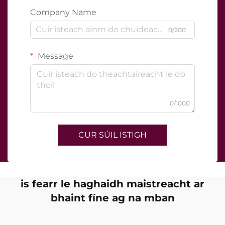
Company Name
0/200
Message
0/1000
CUR SÚIL ISTIGH
is fearr le haghaidh maistreacht ar
bhaint fíne ag na mban