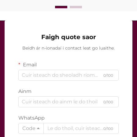
Faigh quote saor
Beidh ár n-ionadaí i contact leat go luaithe.
Email
0/100
Ainm
0/100
WhatsApp
Code
0/100