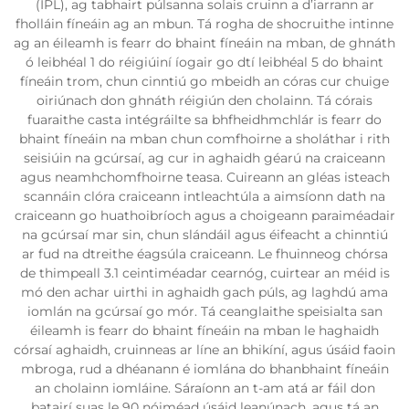
(IPL), ag tabhairt púlsanna solais cruinn a d’iarrann ar
fholláin fíneáin ag an mbun. Tá rogha de shocruithe intinne
ag an éileamh is fearr do bhaint fíneáin na mban, de ghnáth
ó leibhéal 1 do réigiúiní íogair go dtí leibhéal 5 do bhaint
fíneáin trom, chun cinntiú go mbeidh an córas cur chuige
oiriúnach don ghnáth réigiún den cholainn. Tá córais
fuaraithe casta intégráilte sa bhfheidhmchlár is fearr do
bhaint fíneáin na mban chun comfhoirne a sholáthar i rith
seisiúin na gcúrsaí, ag cur in aghaidh géarú na craiceann
agus neamhchomfhoirne teasa. Cuireann an gléas isteach
scannáin clóra craiceann intleachtúla a aimsíonn dath na
craiceann go huathoibríoch agus a choigeann paraiméadair
na gcúrsaí mar sin, chun slándáil agus éifeacht a chinntiú
ar fud na dtreithe éagsúla craiceann. Le fhuinneog chórsa
de thimpeall 3.1 ceintiméadar cearnóg, cuirtear an méid is
mó den achar uirthi in aghaidh gach púls, ag laghdú ama
iomlán na gcúrsaí go mór. Tá ceanglaithe speisialta san
éileamh is fearr do bhaint fíneáin na mban le haghaidh
córsaí aghaidh, cruinneas ar líne an bhikíní, agus úsáid faoin
mbroga, rud a dhéanann é iomlána do bhanbhaint fíneáin
an cholainn iomláine. Sáraíonn an t-am atá ar fáil don
batairí suas le 90 nóiméad úsáid leanúnach, agus tá an