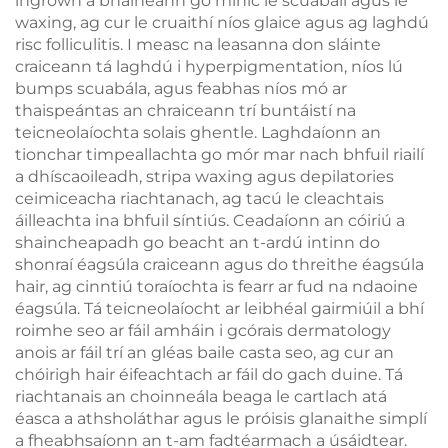
ingrown a bhaineann go minic le scuabáil agus le
waxing, ag cur le cruaithí níos glaice agus ag laghdú
risc folliculitis. I measc na leasanna don sláinte
craiceann tá laghdú i hyperpigmentation, níos lú
bumps scuabála, agus feabhas níos mó ar
thaispeántas an chraiceann trí buntáistí na
teicneolaíochta solais ghentle. Laghdaíonn an
tionchar timpeallachta go mór mar nach bhfuil riailí
a dhíscaoileadh, stripa waxing agus depilatories
ceimiceacha riachtanach, ag tacú le cleachtais
áilleachta ina bhfuil síntiús. Ceadaíonn an cóiriú a
shaincheapadh go beacht an t-ardú intinn do
shonraí éagsúla craiceann agus do threithe éagsúla
hair, ag cinntiú toraíochta is fearr ar fud na ndaoine
éagsúla. Tá teicneolaíocht ar leibhéal gairmiúil a bhí
roimhe seo ar fáil amháin i gcórais dermatology
anois ar fáil trí an gléas baile casta seo, ag cur an
chóirigh hair éifeachtach ar fáil do gach duine. Tá
riachtanais an choinneála beaga le cartlach atá
éasca a athsholáthar agus le próisis glanaithe simplí
a fheabhsaíonn an t-am fadtéarmach a úsáidtear.