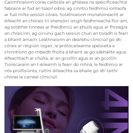
Caomhnaíonn córas calibrála an ghléasa na speicíficeachtaí
fabraice ar fud an tsaoil oibre, ag cinntiú feidhmiú iontaofa
ar fud mílte seisiún córais. Soláthraíonn monatóireacht ar
éifeacht an chórais trí shensóirí istigh feidhmeacha fíor-am,
ag soláthar tinneas ar fheidhmiú an phúils agus ar fhreagra
an chraicinn, ag oiriúnú gach seisiún chun an toradh is fearr
a bhaint amach. Leathnaíonn an dearbhú cliniciúil go dtí
córais ar réigiúin íogair, le prótócaileanna speisialta a
chinntíonn go mbeidh fholta á bhaint as go sábháilte agus
éifeachtach ar chúlra, ar an gcoillín agus ar an gcoillín.
Tionscarann an t-éileamh is fearr do mhná, le feidhmiú ar
nós proifisiúnta, rúitíní áilleachta sa bhaile go dtí taithí
chóras le cainéal cliniciúil.