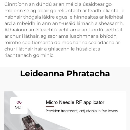
Cinntíonn an dúndú ar an méid a úsáidtear go
mbíonn sé ag obair go reliúntach ar feadh blianta, le
hábhair thógála láidre agus le hinnealtas ar leibhéal
ard a mbeidh in ann an t-úsáid lárnach a sheasamh.
Athraíonn an éifeachtúlacht ama an t-ordú laethúil
ar chur i láthair, ag saor ama luachmhar a bhíodh
roimhe seo tiomanta do modhanna sealadacha ar
chur i láthair hair a ghlacann le húsáid atá
riachtanach go minic.
Leideanna Phratacha
06
Mar