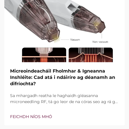
Micreoindeacháil Fholmhar & Igneanna
Inshléite: Cad atá i ndáiríre ag déanamh an
difríochta?
Sa mhargadh reatha le haghaidh gléasanna
microneedling RF, tá go leor de na córas seo ag rá go
bhfuil teicneolaíocht vacuim agus goinní insilte acu.
Áfach, níl an cheist fíor i ndáiríre an bhfuil na gnéithe
FEICHDH NÍOS MHÓ
seo ann nó nach bhfuil, ach conas a oibríonn siad go
cruinn le linn na tréatmais chliniciúla...