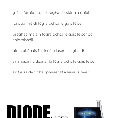
gléas fótaíochta le haghaidh slánú a dhíol
ionstraiméidí fógraíochta le gáis léiser
praghas máisín fógraíochta le gáis léiser do
shiombháil
uirlis bhánais fháinní le laser ar aghaidh
an másán is déanaí le fógraíocht le gáis léiser
an t-úsáideoir hairpóireachta léisir is fearr