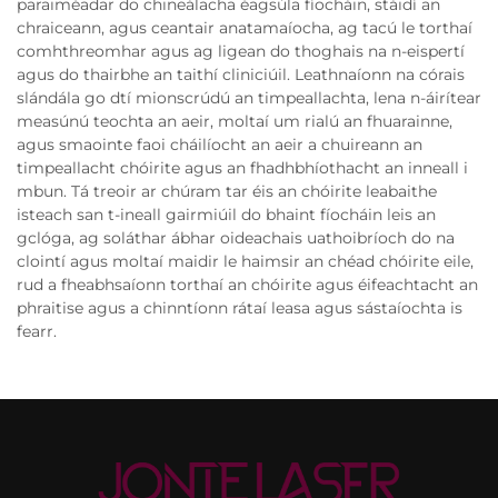
paraiméadar do chineálacha éagsúla fíocháin, stáidí an
chraiceann, agus ceantair anatamaíocha, ag tacú le torthaí
comhthreomhar agus ag ligean do thoghais na n-eispertí
agus do thairbhe an taithí cliniciúil. Leathnaíonn na córais
slándála go dtí mionscrúdú an timpeallachta, lena n-áirítear
measúnú teochta an aeir, moltaí um rialú an fhuarainne,
agus smaointe faoi cháilíocht an aeir a chuireann an
timpeallacht chóirite agus an fhadhbhíothacht an inneall i
mbun. Tá treoir ar chúram tar éis an chóirite leabaithe
isteach san t-ineall gairmiúil do bhaint fíocháin leis an
gclóga, ag soláthar ábhar oideachais uathoibríoch do na
clointí agus moltaí maidir le haimsir an chéad chóirite eile,
rud a fheabhsaíonn torthaí an chóirite agus éifeachtacht an
phraitise agus a chinntíonn rátaí leasa agus sástaíochta is
fearr.