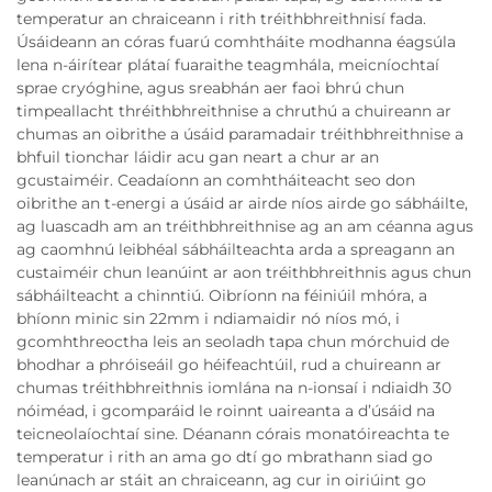
temperatur an chraiceann i rith tréithbhreithnisí fada.
Úsáideann an córas fuarú comhtháite modhanna éagsúla
lena n-áirítear plátaí fuaraithe teagmhála, meicníochtaí
sprae cryóghine, agus sreabhán aer faoi bhrú chun
timpeallacht thréithbhreithnise a chruthú a chuireann ar
chumas an oibrithe a úsáid paramadair tréithbhreithnise a
bhfuil tionchar láidir acu gan neart a chur ar an
gcustaiméir. Ceadaíonn an comhtháiteacht seo don
oibrithe an t-energi a úsáid ar airde níos airde go sábháilte,
ag luascadh am an tréithbhreithnise ag an am céanna agus
ag caomhnú leibhéal sábháilteachta arda a spreagann an
custaiméir chun leanúint ar aon tréithbhreithnis agus chun
sábháilteacht a chinntiú. Oibríonn na féiniúil mhóra, a
bhíonn minic sin 22mm i ndiamaidir nó níos mó, i
gcomhthreoctha leis an seoladh tapa chun mórchuid de
bhodhar a phróiseáil go héifeachtúil, rud a chuireann ar
chumas tréithbhreithnis iomlána na n-ionsaí i ndiaidh 30
nóiméad, i gcomparáid le roinnt uaireanta a d’úsáid na
teicneolaíochtaí sine. Déanann córais monatóireachta te
temperatur i rith an ama go dtí go mbrathann siad go
leanúnach ar stáit an chraiceann, ag cur in oiriúint go