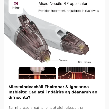
06
Mar
Micreoindeacháil Fholmhar & Igneanna
Inshléite: Cad atá i ndáiríre ag déanamh an
difríochta?
Sa mhargadh reatha le haghaidh gléasanna