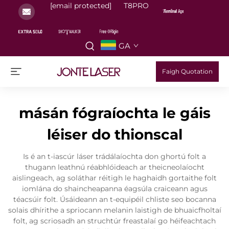
[email protected]
T8PRO
GA
Faigh Quotation
másán fógraíochta le gáis
léiser do thionscal
Is é an t-iascúr láser trádálaíochta don ghortú folt a
thugann leathnú réabhlóideach ar theicneolaíocht
aislingeach, ag soláthar réitigh le haghaidh gortaithe folt
iomlána do shaincheapanna éagsúla craiceann agus
téacsúir folt. Úsáideann an t-equipéil chliste seo bocanna
solais dhírithe a spriocann melanin laistigh de bhuaicfholtaí
folt, ag scriosadh an struchtúr freastalaí go héifeachtach