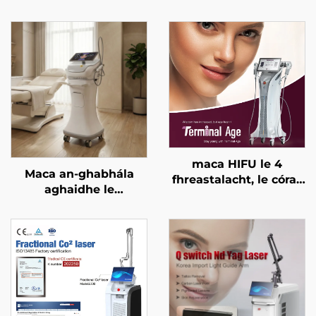
maca HIFU le 4
Maca an-ghabhála
fhreastalacht, le córas
aghaidhe le
cóireála cruinn, le ardú
micrighoirtíní óir agus
aghaidhe, le críochnú
RF dá dhraoidh
craiceann, le cruthú an
freastalaí 1/2 MHz
chorpais, agus le
haghaidh aois
théarmaí