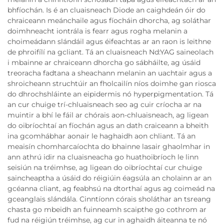
bhfíochán. Is é an cluaisneach Diode an caighdeán óir do
chraiceann meánchaile agus fíocháin dhorcha, ag soláthar
doimhneacht iontrála is fearr agus rogha melanin a
choimeádann slándáil agus éifeachtas ar an raon is leithne
de phroifílí na gcliant. Tá an cluaisneach Nd:YAG saineolach
i mbainne ar chraiceann dhorcha go sábháilte, ag úsáid
treoracha fadtana a sheachann melanin an uachtair agus a
shroicheann struchtúir an fholcailín níos doimhe gan riosca
do dhrochshláinte an eipidermis nó hyperpigmentation. Tá
an cur chuige trí-chluaisneach seo ag cuir críocha ar na
muintir a bhí le fáil ar chórais aon-chluaisneach, ag ligean
do oibríochtaí an fíochán agus an dath craiceann a bheith
ina gcomhábhar aonair le haghaidh aon chliant. Tá an
meaisín chomharcaíochta do bhainne lasair ghaolmhar in
ann athrú idir na cluaisneacha go huathoibríoch le linn
seisiún na tréimhse, ag ligean do oibríochtaí cur chuige
saincheaptha a úsáid do réigiúin éagsúla an cholainn ar an
gcéanna cliant, ag feabhsú na dtorthaí agus ag coimeád na
gceanglais slándála. Cinntíonn córais sholáthar an tsreang
chasta go mbeidh an fuinneamh scaipthe go cothrom ar
fud na réigiún tréimhse, ag cur in aghaidh áiteanna te nó