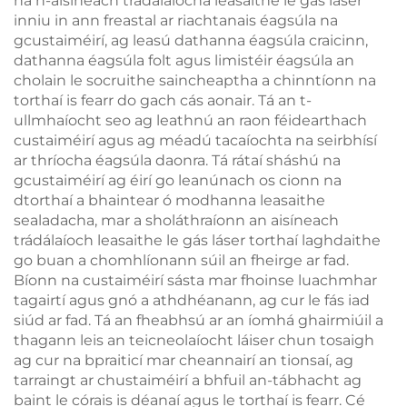
na n-aisíneach trádálaíocha leasaithe le gás láser
inniu in ann freastal ar riachtanais éagsúla na
gcustaiméirí, ag leasú dathanna éagsúla craicinn,
dathanna éagsúla folt agus limistéir éagsúla an
cholain le socruithe saincheaptha a chinntíonn na
torthaí is fearr do gach cás aonair. Tá an t-
ullmhaíocht seo ag leathnú an raon féidearthach
custaiméirí agus ag méadú tacaíochta na seirbhísí
ar thríocha éagsúla daonra. Tá rátaí sháshú na
gcustaiméirí ag éirí go leanúnach os cionn na
dtorthaí a bhaintear ó modhanna leasaithe
sealadacha, mar a sholáthraíonn an aisíneach
trádálaíoch leasaithe le gás láser torthaí laghdaithe
go buan a chomhlíonann súil an fheirge ar fad.
Bíonn na custaiméirí sásta mar fhoinse luachmhar
tagairtí agus gnó a athdhéanann, ag cur le fás iad
siúd ar fad. Tá an fheabhsú ar an íomhá ghairmiúil a
thagann leis an teicneolaíocht láiser chun tosaigh
ag cur na bpraiticí mar cheannairí an tionsaí, ag
tarraingt ar chustaiméirí a bhfuil an-tábhacht ag
baint le córais is déanaí agus le torthaí is fearr. Cé