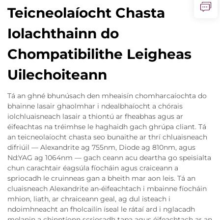
Teicneolaíocht Chasta
Iolachthainn do
Chompatibilithe Leigheas
Uilechoiteann
Tá an ghné bhunúsach den mheaisín chomharcaíochta do
bhainne lasair ghaolmhar i ndealbhaíocht a chórais
iolchluaisneach lasair a thiontú ar fheabhas agus ar
éifeachtas na tréimhse le haghaidh gach ghrúpa cliant. Tá
an teicneolaíocht chasta seo bunaithe ar thrí chluaisneach
difriúil — Alexandrite ag 755nm, Diode ag 810nm, agus
Nd:YAG ag 1064nm — gach ceann acu deartha go speisialta
chun carachtair éagsúla fíocháin agus craiceann a
spriocadh le cruinneas gan a bheith mar aon leis. Tá an
cluaisneach Alexandrite an-éifeachtach i mbainne fíocháin
mhion, liath, ar chraiceann geal, ag dul isteach i
ndoimhneacht an fholcailín íseal le rátaí ard i nglacadh
melanin a chinntíonn scriosadh tapa agus éifeachtach ar an