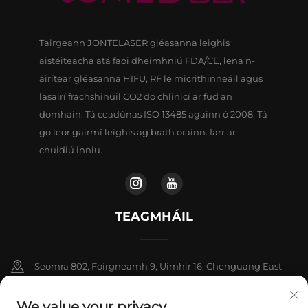
Tairgeann JONTELASER gléasanna leighis
aistéiteacha atá faoi dheimhniú FDA/CE, lena n-
áirítear gléasanna HIFU, RF le micrithinneáil agus
lasairí frachshinúil CO2 do chlinicí ar fud an
domhain. Tá ceadúnas ISO 13485 againn ó 2008. Tá
go leor gairmí leighis ag brath orainn. Iarr ar
chuidiú inniu.
TEAGMHÁIL
Seomra 802, Foirgneamh 9, Uimhir 16, Chenguang East
Road, Contae Fangshan, Beijing
We value your privacy