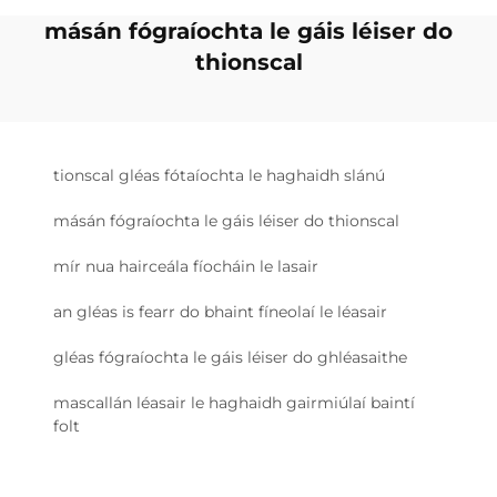
másán fógraíochta le gáis léiser do
thionscal
tionscal gléas fótaíochta le haghaidh slánú
másán fógraíochta le gáis léiser do thionscal
mír nua hairceála fíocháin le lasair
an gléas is fearr do bhaint fíneolaí le léasair
gléas fógraíochta le gáis léiser do ghléasaithe
mascallán léasair le haghaidh gairmiúlaí baintí
folt