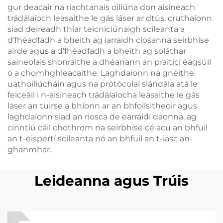
gur deacair na riachtanais oiliúna don aisíneach
trádálaíoch leasaithe le gás láser ar dtús, cruthaíonn
siad deireadh thiar teicniciúnaigh scileanta a
d’fhéadfadh a bheith ag iarraidh cíosanna seirbhíse
airde agus a d’fhéadfadh a bheith ag soláthar
saineolais shonraithe a dhéanann an praiticí éagsúil
ó a chomhghleacaithe. Laghdaíonn na gnéithe
uathoiliúcháin agus na prótócolaí slándála atá le
feiceáil i n-aisíneach trádálaíocha leasaithe le gás
láser an tuirse a bhíonn ar an bhfoilsitheoir agus
laghdaíonn siad an riosca de earráidí daonna, ag
cinntiú cáil chothrom na seirbhíse cé acu an bhfuil
an t-eispertí scileanta nó an bhfuil an t-iasc an-
ghanmhar.
Leideanna agus Trúis