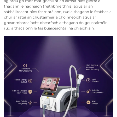
ag ardú go mór mar gheall ar an aimsir níos giorra a
thagann le haghaidh tréithbhreithnisí agus ar an
sábháilteacht níos fearr atá ann, rud a thagann le feabhas a
chur ar rátaí an chustaiméir a choinneoidh agus ar
gheanmharcaíocht dhearfach a thagann ón gcustaiméir,
rud a thacaíonn le fás buaiceachta ina dhiaidh sin.