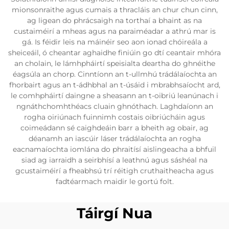
mionsonraithe agus cumais a thracláis an chur chun cinn,
ag ligean do phrácsaigh na torthaí a bhaint as na
custaiméirí a mheas agus na paraiméadar a athrú mar is
gá. Is féidir leis na máinéir seo aon ionad chóireála a
sheiceáil, ó cheantar aghaidhe finiúin go dtí ceantair mhóra
an cholain, le lámhpháirtí speisialta deartha do ghnéithe
éagsúla an chorp. Cinntíonn an t-ullmhú trádálaíochta an
fhorbairt agus an t-ádhbhal an t-úsáid i mbrabhsaíocht ard,
le comhpháirtí daingne a sheasann an t-oibriú leanúnach i
ngnáthchomhthéacs cluain ghnóthach. Laghdaíonn an
rogha oiriúnach fuinnimh costais oibriúcháin agus
coimeádann sé caighdeáin barr a bheith ag obair, ag
déanamh an iascúir láser trádálaíochta an rogha
eacnamaíochta iomlána do phraitísí aislingeacha a bhfuil
siad ag iarraidh a seirbhísí a leathnú agus sáshéal na
gcustaiméirí a fheabhsú trí réitigh cruthaitheacha agus
fadtéarmach maidir le gortú folt.
Táirgí Nua