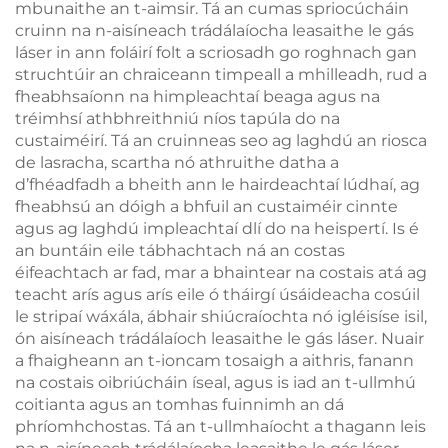
mbunaithe an t-aimsir. Tá an cumas spriocúcháin
cruinn na n-aisíneach trádálaíocha leasaithe le gás
láser in ann foláirí folt a scriosadh go roghnach gan
struchtúir an chraiceann timpeall a mhilleadh, rud a
fheabhsaíonn na himpleachtaí beaga agus na
tréimhsí athbhreithniú níos tapúla do na
custaiméirí. Tá an cruinneas seo ag laghdú an riosca
de lasracha, scartha nó athruithe datha a
d’fhéadfadh a bheith ann le hairdeachtaí lúdhaí, ag
fheabhsú an dóigh a bhfuil an custaiméir cinnte
agus ag laghdú impleachtaí dlí do na heispertí. Is é
an buntáin eile tábhachtach ná an costas
éifeachtach ar fad, mar a bhaintear na costais atá ag
teacht arís agus arís eile ó tháirgí úsáideacha cosúil
le stripaí wáxála, ábhair shiúcraíochta nó igléisíse isil,
ón aisíneach trádálaíoch leasaithe le gás láser. Nuair
a fhaigheann an t-ioncam tosaigh a aithris, fanann
na costais oibriúcháin íseal, agus is iad an t-ullmhú
coitianta agus an tomhas fuinnimh an dá
phríomhchostas. Tá an t-ullmhaíocht a thagann leis