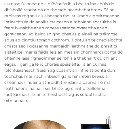
cumasc fuinneamh a d’fhéadfadh a bheith ina chúis do
dhíshoiléireacht nó do thoradh neamhchothrom. Tá an
próiseas roghnú cluaisneach faoi stiúradh algoritmeanna
intleachtúla do anailís craiceann a mholann socruithe is
fearr bunaithe ar an mheas réamhaimseartha ar an
gcraiceann, ag baint an ghoidhse as pláinéil na tréimhse
agus ag cinntiú toradh cothrom. Tiontú an teicneolaíochta
chasta seo i gcásanna margaidh leathnaithe do phraiticí
aistéitice, mar is féidir leis an meaisín chomharcaíochta do
bhainne lasair ghaolmhar seirbhís a thabhairt do chliant
éagsúil gan gá le iolchórais speisialta. Tá an cumas
iolchluaisneach freisin ag cosaint an infheistíochta don
todhchaí, mar nach mbeidh gá le himreoirí breise a
cheannach nuair a athróidh trendanna daonra nó má
leathnaíonn na hailí seirbhíse, ag cinntiú tuilleama
fadtéarmach ar an infheistíocht agus solúbthachta
oibriúcháin.