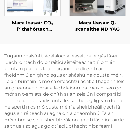
Maca léasair CO₂
Maca léasair Q-
frithshórtach
scanaithe ND YAG
ceadaithe ag an FDA,
ag an CE Leighis, agus
ag an MMDSAP
Tugann maisíní trádálaíocha leasaithe le gás láser
luach iontach do phraiticí aistéiteacha trí iomlán
buntáin praiticiúla a thagann go díreach ar
fheidhmiú an ghnó agus ar sháshú na gcustaiméirí.
Tá an buntáin is mó sa éifeachtúlacht a thagann leis
an gceannach, mar a laghdaíonn na maisíní seo go
mór an t-am atá de dhíth ar an seisiún i comparáid
le modhanna traidisiúnta leasaithe, ag ligean do na
heispertí níos mó custaiméirí a sheirbheáil gach lá
agus an réiteach ar aghaidh a chaomhnú. Tá an
méid breise sin a sheirbheálann go dtí fás níos airde
sa thuairisc agus go dtí solúbthacht níos fearr i