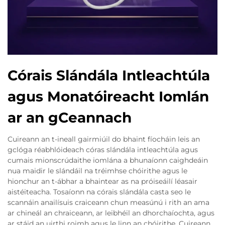
Córais Slándála Intleachtúla
agus Monatóireacht Iomlán
ar an gCeannach
Cuireann an t-ineall gairmiúil do bhaint fíocháin leis an
gclóga réabhlóideach córas slándála intleachtúla agus
cumais mionscrúdaithe iomlána a bhunaíonn caighdeáin
nua maidir le slándáil na tréimhse chóirithe agus le
hionchur an t-ábhar a bhaintear as na próiseáilí léasair
aistéiteacha. Tosaíonn na córais slándála casta seo le
scannáin anailísuis craiceann chun measúnú i rith an ama
ar chineál an chraiceann, ar leibhéil an dhorchaíochta, agus
ar stáid an uirthi roimh agus le linn an chóirithe. Cuireann