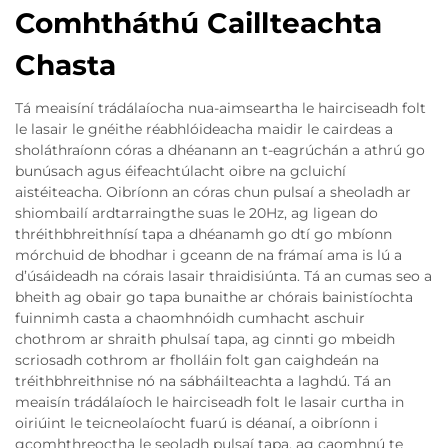
Comhtháthú Caillteachta
Chasta
Tá meaisíní trádálaíocha nua-aimseartha le hairciseadh folt
le lasair le gnéithe réabhlóideacha maidir le cairdeas a
sholáthraíonn córas a dhéanann an t-eagrúchán a athrú go
bunúsach agus éifeachtúlacht oibre na gcluichí
aistéiteacha. Oibríonn an córas chun pulsaí a sheoladh ar
shiombailí ardtarraingthe suas le 20Hz, ag ligean do
thréithbhreithnísí tapa a dhéanamh go dtí go mbíonn
mórchuid de bhodhar i gceann de na frámaí ama is lú a
d’úsáideadh na córais lasair thraidisiúnta. Tá an cumas seo a
bheith ag obair go tapa bunaithe ar chórais bainistíochta
fuinnimh casta a chaomhnóidh cumhacht aschuir
chothrom ar shraith phulsaí tapa, ag cinnti go mbeidh
scriosadh cothrom ar fholláin folt gan caighdeán na
tréithbhreithnise nó na sábháilteachta a laghdú. Tá an
meaisín trádálaíoch le hairciseadh folt le lasair curtha in
oiriúint le teicneolaíocht fuarú is déanaí, a oibríonn i
gcomhthreoctha le seoladh pulsaí tapa, ag caomhnú te