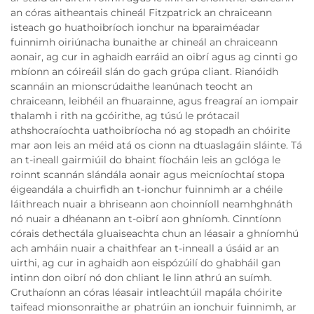
an córas aitheantais chineál Fitzpatrick an chraiceann
isteach go huathoibríoch ionchur na bparaiméadar
fuinnimh oiriúnacha bunaithe ar chineál an chraiceann
aonair, ag cur in aghaidh earráid an oibrí agus ag cinnti go
mbíonn an cóireáil slán do gach grúpa cliant. Rianóidh
scannáin an mionscrúdaithe leanúnach teocht an
chraiceann, leibhéil an fhuarainne, agus freagraí an iompair
thalamh i rith na gcóirithe, ag túsú le prótacail
athshocraíochta uathoibríocha nó ag stopadh an chóirite
mar aon leis an méid atá os cionn na dtuaslagáin sláinte. Tá
an t-ineall gairmiúil do bhaint fíocháin leis an gclóga le
roinnt scannán slándála aonair agus meicníochtaí stopa
éigeandála a chuirfidh an t-ionchur fuinnimh ar a chéile
láithreach nuair a bhriseann aon choinníoll neamhghnáth
nó nuair a dhéanann an t-oibrí aon ghníomh. Cinntíonn
córais dethectála gluaiseachta chun an léasair a ghníomhú
ach amháin nuair a chaithfear an t-inneall a úsáid ar an
uirthi, ag cur in aghaidh aon eispózúilí do ghabháil gan
intinn don oibrí nó don chliant le linn athrú an suímh.
Cruthaíonn an córas léasair intleachtúil mapála chóirite
taifead mionsonraithe ar phatrúin an ionchuir fuinnimh, ar