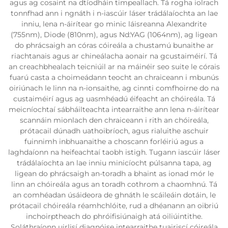
agus ag cosaint na dtíodháin timpeallach. Tá rogha iolrach
tonnfhad ann i ngnáth i n-iascúir láser trádálaíochta an lae
inniu, lena n-áirítear go minic láisreanna Alexandrite
(755nm), Diode (810nm), agus Nd:YAG (1064nm), ag ligean
do phrácsaigh an córas cóireála a chustamú bunaithe ar
riachtanais agus ar chineálacha aonair na gcustaiméirí. Tá
an creachbhealach teicniúil ar na máinéir seo suite le córais
fuarú casta a choimeádann teocht an chraiceann i mbunús
oiriúnach le linn na n-ionsaithe, ag cinnti comfhoirne do na
custaiméirí agus ag uasmhéadú éifeacht an chóireála. Tá
meicníochtaí sábháilteachta intearraithe ann lena n-áirítear
scannáin mionlach den chraiceann i rith an chóireála,
prótacail dúnadh uathoibríoch, agus rialuithe aschuir
fuinnimh inbhuanaithe a choscann forléiriú agus a
laghdaíonn na heifeachtaí taobh istigh. Tugann iascúir láser
trádálaíochta an lae inniu minicíocht púlsanna tapa, ag
ligean do phrácsaigh an-toradh a bhaint as ionad mór le
linn an chóireála agus an toradh cothrom a chaomhnú. Tá
an comhéadan úsáideora de ghnáth le scáileáin dotáin, le
prótacail chóireála réamhchlóite, rud a dhéanann an oibriú
inchoirptheach do phróifisiúnaigh atá oiliúintithe.
Soláthraíonn uirlisí diagnóise intearraithe tuairiscí cóireála