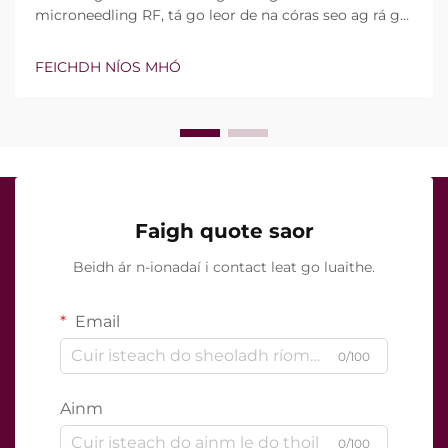
microneedling RF, tá go leor de na córas seo ag rá go
bhfuil teicneolaíocht vacuim agus goinní insilte acu.
Áfach, níl an cheist fíor i ndáiríre an bhfuil na gnéithe
FEICHDH NÍOS MHÓ
seo ann nó nach bhfuil, ach conas a oibríonn siad go
cruinn le linn na tréatmais chliniciúla...
Faigh quote saor
Beidh ár n-ionadaí i contact leat go luaithe.
Email
0/100
Ainm
0/100