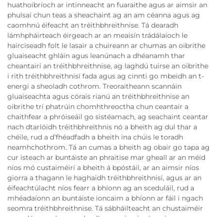
huathoibríoch ar intinneacht an fuaraithe agus ar aimsir an
phulsaí chun teas a sheachaint ag an am céanna agus ag
caomhnú éifeacht an tréithbhreithnise. Tá dearadh
lámhpháirteach éirgeach ar an meaisín trádálaíoch le
hairciseadh folt le lasair a chuireann ar chumas an oibrithe
gluaiseacht ghláin agus leanúnach a dhéanamh thar
cheantairí an tréithbhreithnise, ag laghdú tuirse an oibrithe
i rith tréithbhreithnisí fada agus ag cinnti go mbeidh an t-
energi a sheoladh cothrom. Treoraitheann scannáin
gluaiseachta agus córais rianú an tréithbhreithnise an
oibrithe trí phatrúin chomhthreoctha chun ceantair a
chaithfear a phróiseáil go sistéamach, ag seachaint ceantar
nach dtarlóidh tréithbhreithnis nó a bheith ag dul thar a
chéile, rud a d’fhéadfadh a bheith ina chúis le toradh
neamhchothrom. Tá an cumas a bheith ag obair go tapa ag
cur isteach ar buntáiste an phraitise mar gheall ar an méid
níos mó custaiméirí a bheith á bpóstáil, ar an aimsir níos
giorra a thagann le haghaidh tréithbhreithnisí, agus ar an
éifeachtúlacht níos fearr a bhíonn ag an sceduláil, rud a
mhéadaíonn an buntáiste ioncaim a bhíonn ar fáil i ngach
seomra tréithbhreithnise. Tá sábháilteacht an chustaiméir