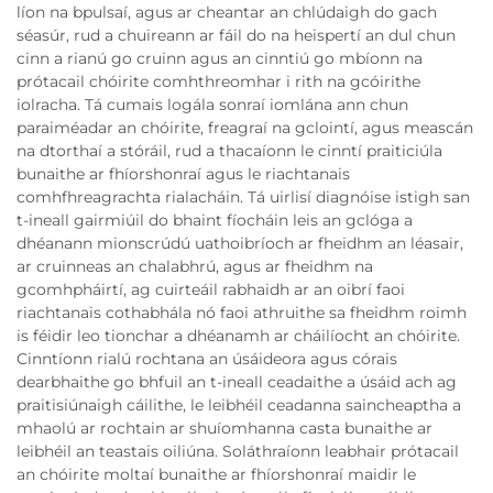
líon na bpulsaí, agus ar cheantar an chlúdaigh do gach
séasúr, rud a chuireann ar fáil do na heispertí an dul chun
cinn a rianú go cruinn agus an cinntiú go mbíonn na
prótacail chóirite comhthreomhar i rith na gcóirithe
iolracha. Tá cumais logála sonraí iomlána ann chun
paraiméadar an chóirite, freagraí na gclointí, agus meascán
na dtorthaí a stóráil, rud a thacaíonn le cinntí praiticiúla
bunaithe ar fhíorshonraí agus le riachtanais
comhfhreagrachta rialacháin. Tá uirlisí diagnóise istigh san
t-ineall gairmiúil do bhaint fíocháin leis an gclóga a
dhéanann mionscrúdú uathoibríoch ar fheidhm an léasair,
ar cruinneas an chalabhrú, agus ar fheidhm na
gcomhpháirtí, ag cuirteáil rabhaidh ar an oibrí faoi
riachtanais cothabhála nó faoi athruithe sa fheidhm roimh
is féidir leo tionchar a dhéanamh ar cháilíocht an chóirite.
Cinntíonn rialú rochtana an úsáideora agus córais
dearbhaithe go bhfuil an t-ineall ceadaithe a úsáid ach ag
praitisiúnaigh cáilithe, le leibhéil ceadanna saincheaptha a
mhaolú ar rochtain ar shuíomhanna casta bunaithe ar
leibhéil an teastais oiliúna. Soláthraíonn leabhair prótacail
an chóirite moltaí bunaithe ar fhíorshonraí maidir le