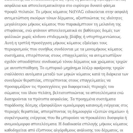
ασφάλεια και αποτελεσματικότητα στο ευρύτερο δυνατό φάσμα
προφίλ πελατών. Το μήκος κύματος Nd:YAG ειδικεύεται στην ασφαλή
αντιμετώπιση σκούρων τόνων δέρματος, αξιοποιώντας τις ιδιότητες
μεγαλύτερου μήκους κύματος που παρακάμπτουν τη μελανίνη της
επιφάνειας, ενώ φτάνουν αποτελεσματικά σε βαθύτερες δομές των
φολλικών χωρίς κίνδυνο επιδερμικής βλάβης ή υπερπιγμεντώσεως.
Αυτή η τριπλή προσέγγιση μήκους κύματος εξαλείφει τους
περιορισμούς που συνήθως συνδέονται με τα μονομήκους κύματος
συστήματα, επιτρέποντας στους επαγγελματίες να αντιμετωπίζουν
σχεδόν οποιοδήποτε συνδυασμό τόνου δέρματος και χρώματος τριχών
με αυτοπεποίθηση. Το εμπορικό μηχάνημα λέιζερ αφαίρεσης τριχών
εναλλάσσει αυτόματα μεταξύ των μηκών κύματος κατά τη διάρκεια των
συνεδριών θεραπείας, επιτρέποντας στους επαγγελματίες να
προσαρμόζουν τις προσεγγίσεις για διαφορετικές περιοχές του
σώματος του ίδιου πελάτη, βελτιστοποιώντας τα αποτελέσματα ενώ
διατηρούνται τα πρότυπα ασφαλείας. Τα προηγμένα συστήματα
παράδοσης δέσμης εξασφαλίζουν ομοιόμορφη κατανομή ενέργειας στις
περιοχές θεραπείας, αποτρέποντας τη δημιουργία «ζεστών σημείων» ή
συγκέντρωσης ενέργειας που θα μπορούσε να προκαλέσει δυσφορία ή
ανομοιόμορφα αποτελέσματα. Η διαδικασία επιλογής μήκους κύματος
καθοδηγείται από έξυπνους αλγόριθμους ανάλυσης του δέρματος, οι