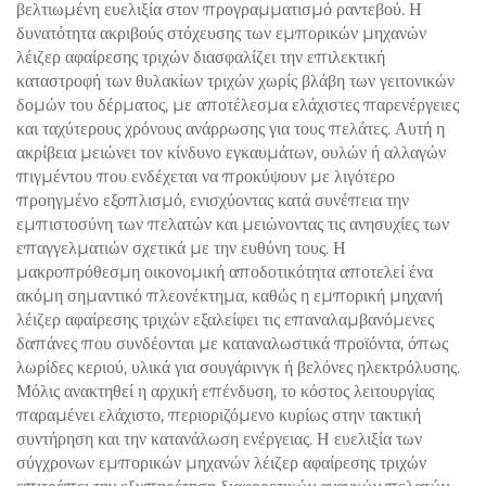
βελτιωμένη ευελιξία στον προγραμματισμό ραντεβού. Η
δυνατότητα ακριβούς στόχευσης των εμπορικών μηχανών
λέιζερ αφαίρεσης τριχών διασφαλίζει την επιλεκτική
καταστροφή των θυλακίων τριχών χωρίς βλάβη των γειτονικών
δομών του δέρματος, με αποτέλεσμα ελάχιστες παρενέργειες
και ταχύτερους χρόνους ανάρρωσης για τους πελάτες. Αυτή η
ακρίβεια μειώνει τον κίνδυνο εγκαυμάτων, ουλών ή αλλαγών
πιγμέντου που ενδέχεται να προκύψουν με λιγότερο
προηγμένο εξοπλισμό, ενισχύοντας κατά συνέπεια την
εμπιστοσύνη των πελατών και μειώνοντας τις ανησυχίες των
επαγγελματιών σχετικά με την ευθύνη τους. Η
μακροπρόθεσμη οικονομική αποδοτικότητα αποτελεί ένα
ακόμη σημαντικό πλεονέκτημα, καθώς η εμπορική μηχανή
λέιζερ αφαίρεσης τριχών εξαλείφει τις επαναλαμβανόμενες
δαπάνες που συνδέονται με καταναλωστικά προϊόντα, όπως
λωρίδες κεριού, υλικά για σουγάρινγκ ή βελόνες ηλεκτρόλυσης.
Μόλις ανακτηθεί η αρχική επένδυση, το κόστος λειτουργίας
παραμένει ελάχιστο, περιοριζόμενο κυρίως στην τακτική
συντήρηση και την κατανάλωση ενέργειας. Η ευελιξία των
σύγχρονων εμπορικών μηχανών λέιζερ αφαίρεσης τριχών