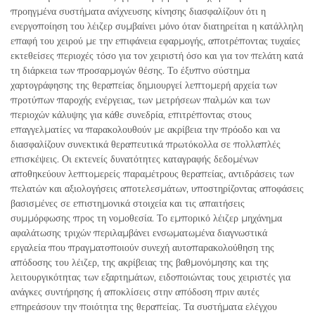
προηγμένα συστήματα ανίχνευσης κίνησης διασφαλίζουν ότι η
ενεργοποίηση του λέιζερ συμβαίνει μόνο όταν διατηρείται η κατάλληλη
επαφή του χειρού με την επιφάνεια εφαρμογής, αποτρέποντας τυχαίες
εκτεθείσες περιοχές τόσο για τον χειριστή όσο και για τον πελάτη κατά
τη διάρκεια των προσαρμογών θέσης. Το έξυπνο σύστημα
χαρτογράφησης της θεραπείας δημιουργεί λεπτομερή αρχεία των
προτύπων παροχής ενέργειας, των μετρήσεων παλμών και των
περιοχών κάλυψης για κάθε συνεδρία, επιτρέποντας στους
επαγγελματίες να παρακολουθούν με ακρίβεια την πρόοδο και να
διασφαλίζουν συνεκτικά θεραπευτικά πρωτόκολλα σε πολλαπλές
επισκέψεις. Οι εκτενείς δυνατότητες καταγραφής δεδομένων
αποθηκεύουν λεπτομερείς παραμέτρους θεραπείας, αντιδράσεις των
πελατών και αξιολογήσεις αποτελεσμάτων, υποστηρίζοντας αποφάσεις
βασισμένες σε επιστημονικά στοιχεία και τις απαιτήσεις
συμμόρφωσης προς τη νομοθεσία. Το εμπορικό λέιζερ μηχάνημα
αφαλάτωσης τριχών περιλαμβάνει ενσωματωμένα διαγνωστικά
εργαλεία που πραγματοποιούν συνεχή αυτοπαρακολούθηση της
απόδοσης του λέιζερ, της ακρίβειας της βαθμονόμησης και της
λειτουργικότητας των εξαρτημάτων, ειδοποιώντας τους χειριστές για
ανάγκες συντήρησης ή αποκλίσεις στην απόδοση πριν αυτές
επηρεάσουν την ποιότητα της θεραπείας. Τα συστήματα ελέγχου