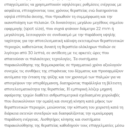
επαγγελματίες να χρησιμοποιούν υψηλότερες ρυθμίσεις ενέργειας με
ασφάλεια, επιταχύνοντας τους χρόνους θεραπείας ενώ διατηρούνται
υψηλά επίπεδα άνεσης, που προωθούν τη συμμόρφωση και την
ικανοποίηση των πελατών. Οι δυνατότητες μεγάλου μεγέθους σημείου
εφαρμογής (spot size), που συχνά φτάνουν διάμετρο 22 mm ή
μεγαλύτερη, λειτουργούν σε συνδυασμό με την παράδοση υψηλής
ταχύτητας για την αποτελεσματική κάλυψη εκτεταμένων θεραπευτικών
περιοχών, καθιστώντας δυνατή τη θεραπεία ολόκληρων ποδιών σε
λιγότερο από 30 λεπτά, σε αντίθεση με τις αρκετές ώρες που
απαιτούσαν οι παλαιότερες τεχνολογίες. Τα συστήματα
παρακολούθησης της θερμοκρασίας σε πραγματικό χρόνο αξιολογούν
συνεχώς τις συνθήκες της επιφάνειας του δέρματος και προσαρμόζουν
αυτόματα την ένταση της ψύξης και τον χρονισμό των παλμών για να
αποτρέψουν την υπερθέρμανση, διατηρώντας παράλληλα τη βέλτιστη
αποτελεσματικότητα της θεραπείας. Η εμπορική λέιζερ μηχανή
αφαίρεσης τριχών διαθέτει ανθρωπομετρικά σχεδιασμένα χειρολαβές
που διευκολύνουν την ομαλή και συνεχή κίνηση κατά μήκος των
θεραπευτικών περιοχών, μειώνοντας την κόπωση του χειριστή κατά τη
διάρκεια εκτενών συνεδριών και διασφαλίζοντας την ομοιόμορφη
παράδοση ενέργειας. Αισθητήρες κίνησης και συστήματα
παρακολούθησης της θεραπείας καθοδηγούν τους επαγγελματίες μέσω