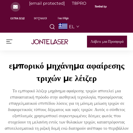
[email protected]
T8PRO
EL
Λάβετε μια Προσφορά
εμπορικό μηχάνημα αφαίρεσης
τριχών με λέιζερ
Το εμπορικό λέιζερ μηχάνημα αφαίρεσης τριχών αποτελεί μια
επαναστατική πρόοδο στην αισθητική τεχνολογία, προσφέροντας
επαγγελματικού επιπέδου λύσεις για τη μόνιμη μείωση τριχών σε
διαφορετικούς τύπους δέρματος και υφές τριχών. Αυτός ο σύνθετος
εξοπλισμός χρησιμοποιεί συγκεντρωμένες δέσμες φωτός που
στοχεύουν τη μελανίνη εντός των θυλακίων τριχών, καταστρέφοντας
αποτελεσματικά τη ριζική δομή ενώ διατηρούν ανέπαφο το περιβάλλον