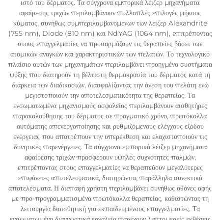
ιστό του δέρματος. Τα σύγχρονα εμπορικά λέιζερ μηχανήματα
αφαίρεσης τριχών περιλαμβάνουν πολλαπλές επιλογές μήκους
κύματος, συνήθως συμπεριλαμβανομένων των λέιζερ Alexandrite
(755 nm), Diode (810 nm) και Nd:YAG (1064 nm), επιτρέποντας
στους επαγγελματίες να προσαρμόζουν τις θεραπείες βάσει των
ατομικών αναγκών και χαρακτηριστικών των πελατών. Το τεχνολογικό
πλαίσιο αυτών των μηχανημάτων περιλαμβάνει προηγμένα συστήματα
ψύξης που διατηρούν τη βέλτιστη θερμοκρασία του δέρματος κατά τη
διάρκεια των διαδικασιών, διασφαλίζοντας την άνεση του πελάτη ενώ
μεγιστοποιούν την αποτελεσματικότητα της θεραπείας. Τα
ενσωματωμένα μηχανισμούς ασφαλείας περιλαμβάνουν αισθητήρες
παρακολούθησης του δέρματος σε πραγματικό χρόνο, πρωτόκολλα
αυτόματης απενεργοποίησης και ρυθμιζόμενους ελέγχους εξόδου
ενέργειας που αποτρέπουν την υπερέκθεση και ελαχιστοποιούν τις
δυνητικές παρενέργειες. Τα σύγχρονα εμπορικά λέιζερ μηχανήματα
αφαίρεσης τριχών προσφέρουν υψηλές συχνότητες παλμών,
επιτρέποντας στους επαγγελματίες να θεραπεύουν μεγαλύτερες
επιφάνειες αποτελεσματικά, διατηρώντας παράλληλα συνεκτικά
αποτελέσματα. Η διεπαφή χρήστη περιλαμβάνει συνήθως οθόνες αφής
με προ-προγραμματισμένα πρωτόκολλα θεραπείας, καθιστώντας τη
λειτουργία διαισθητική για εκπαιδευμένους επαγγελματίες. Τα
ενσωματωμένα διαγνωστικά εργαλεία παρέχουν λεπτομερείς εκθέσεις