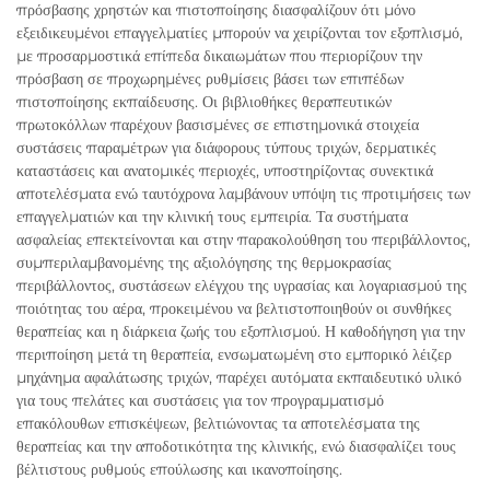
πρόσβασης χρηστών και πιστοποίησης διασφαλίζουν ότι μόνο
εξειδικευμένοι επαγγελματίες μπορούν να χειρίζονται τον εξοπλισμό,
με προσαρμοστικά επίπεδα δικαιωμάτων που περιορίζουν την
πρόσβαση σε προχωρημένες ρυθμίσεις βάσει των επιπέδων
πιστοποίησης εκπαίδευσης. Οι βιβλιοθήκες θεραπευτικών
πρωτοκόλλων παρέχουν βασισμένες σε επιστημονικά στοιχεία
συστάσεις παραμέτρων για διάφορους τύπους τριχών, δερματικές
καταστάσεις και ανατομικές περιοχές, υποστηρίζοντας συνεκτικά
αποτελέσματα ενώ ταυτόχρονα λαμβάνουν υπόψη τις προτιμήσεις των
επαγγελματιών και την κλινική τους εμπειρία. Τα συστήματα
ασφαλείας επεκτείνονται και στην παρακολούθηση του περιβάλλοντος,
συμπεριλαμβανομένης της αξιολόγησης της θερμοκρασίας
περιβάλλοντος, συστάσεων ελέγχου της υγρασίας και λογαριασμού της
ποιότητας του αέρα, προκειμένου να βελτιστοποιηθούν οι συνθήκες
θεραπείας και η διάρκεια ζωής του εξοπλισμού. Η καθοδήγηση για την
περιποίηση μετά τη θεραπεία, ενσωματωμένη στο εμπορικό λέιζερ
μηχάνημα αφαλάτωσης τριχών, παρέχει αυτόματα εκπαιδευτικό υλικό
για τους πελάτες και συστάσεις για τον προγραμματισμό
επακόλουθων επισκέψεων, βελτιώνοντας τα αποτελέσματα της
θεραπείας και την αποδοτικότητα της κλινικής, ενώ διασφαλίζει τους
βέλτιστους ρυθμούς επούλωσης και ικανοποίησης.