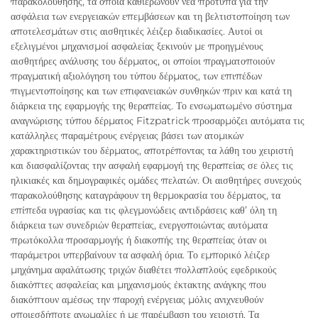
παρακολούθησης, τα οποία καθιερώνουν νέα πρότυπα για την
ασφάλεια των ενεργειακών επεμβάσεων και τη βελτιστοποίηση των
αποτελεσμάτων στις αισθητικές λέιζερ διαδικασίες. Αυτοί οι
εξελιγμένοι μηχανισμοί ασφαλείας ξεκινούν με προηγμένους
αισθητήρες ανάλυσης του δέρματος, οι οποίοι πραγματοποιούν
πραγματική αξιολόγηση του τύπου δέρματος, των επιπέδων
πιγμεντοποίησης και των επιφανειακών συνθηκών πριν και κατά τη
διάρκεια της εφαρμογής της θεραπείας. Το ενσωματωμένο σύστημα
αναγνώρισης τύπου δέρματος Fitzpatrick προσαρμόζει αυτόματα τις
κατάλληλες παραμέτρους ενέργειας βάσει των ατομικών
χαρακτηριστικών του δέρματος, αποτρέποντας τα λάθη του χειριστή
και διασφαλίζοντας την ασφαλή εφαρμογή της θεραπείας σε όλες τις
ηλικιακές και δημογραφικές ομάδες πελατών. Οι αισθητήρες συνεχούς
παρακολούθησης καταγράφουν τη θερμοκρασία του δέρματος, τα
επίπεδα υγρασίας και τις φλεγμονώδεις αντιδράσεις καθ’ όλη τη
διάρκεια των συνεδριών θεραπείας, ενεργοποιώντας αυτόματα
πρωτόκολλα προσαρμογής ή διακοπής της θεραπείας όταν οι
παράμετροι υπερβαίνουν τα ασφαλή όρια. Το εμπορικό λέιζερ
μηχάνημα αφαλάτωσης τριχών διαθέτει πολλαπλούς εφεδρικούς
διακόπτες ασφαλείας και μηχανισμούς έκτακτης ανάγκης που
διακόπτουν αμέσως την παροχή ενέργειας μόλις ανιχνευθούν
οποιεσδήποτε ανωμαλίες ή με παρέμβαση του χειριστή. Τα