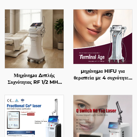
μηχάνημα HIFU για
Μηχάνημα Διπλής
θεραπεία με 4 συχνότητες,
Συχνότητας RF 1/2 MHz
ακριβής αντιγηραντική
με Χρυσές Μικροβελόνες
θεραπεία, σφίξιμο
για Αναζωογόνηση του
δέρματος, αναδιαμόρφωση
Προσώπου
σώματος και
αντιμετώπιση γήρανσης