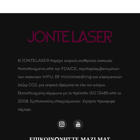
Η JONTELASER παρέχει ιατρικές αισθητικές συσκευές
πιστοποιημένες από την FDA/CE, συμπεριλαμβανομένων
των συσκευών HIFU, RF microneedling και κλασματικών
λέιζερ CO2, για ιατρικά ιδρύματα σε όλο τον κόσμο.
Πιστοποιημένη σύμφωνα με το πρότυπο ISO 13485 από το
2008. Εμπιστοσύνη επαγγελματιών. Ζητήστε προσφορά
σήμερα.
ΕΠΙΚΟΙΝΩΝΉΣΤΕ ΜΑΖΊ ΜΑΣ