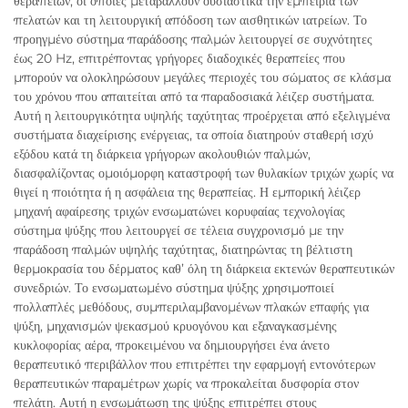
θεραπειών, οι οποίες μεταβάλλουν ουσιαστικά την εμπειρία των
πελατών και τη λειτουργική απόδοση των αισθητικών ιατρείων. Το
προηγμένο σύστημα παράδοσης παλμών λειτουργεί σε συχνότητες
έως 20 Hz, επιτρέποντας γρήγορες διαδοχικές θεραπείες που
μπορούν να ολοκληρώσουν μεγάλες περιοχές του σώματος σε κλάσμα
του χρόνου που απαιτείται από τα παραδοσιακά λέιζερ συστήματα.
Αυτή η λειτουργικότητα υψηλής ταχύτητας προέρχεται από εξελιγμένα
συστήματα διαχείρισης ενέργειας, τα οποία διατηρούν σταθερή ισχύ
εξόδου κατά τη διάρκεια γρήγορων ακολουθιών παλμών,
διασφαλίζοντας ομοιόμορφη καταστροφή των θυλακίων τριχών χωρίς να
θιγεί η ποιότητα ή η ασφάλεια της θεραπείας. Η εμπορική λέιζερ
μηχανή αφαίρεσης τριχών ενσωματώνει κορυφαίας τεχνολογίας
σύστημα ψύξης που λειτουργεί σε τέλεια συγχρονισμό με την
παράδοση παλμών υψηλής ταχύτητας, διατηρώντας τη βέλτιστη
θερμοκρασία του δέρματος καθ’ όλη τη διάρκεια εκτενών θεραπευτικών
συνεδριών. Το ενσωματωμένο σύστημα ψύξης χρησιμοποιεί
πολλαπλές μεθόδους, συμπεριλαμβανομένων πλακών επαφής για
ψύξη, μηχανισμών ψεκασμού κρυογόνου και εξαναγκασμένης
κυκλοφορίας αέρα, προκειμένου να δημιουργήσει ένα άνετο
θεραπευτικό περιβάλλον που επιτρέπει την εφαρμογή εντονότερων
θεραπευτικών παραμέτρων χωρίς να προκαλείται δυσφορία στον
πελάτη. Αυτή η ενσωμάτωση της ψύξης επιτρέπει στους