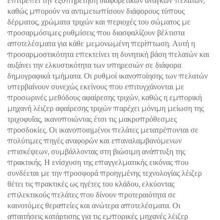
επιτρέπει την εξυπηρέτηση διαφορετικών αναγκών πελατών,
καθώς μπορούν να αντιμετωπίσουν διάφορους τύπους
δέρματος, χρώματα τριχών και περιοχές του σώματος με
προσαρμόσιμες ρυθμίσεις που διασφαλίζουν βέλτιστα
αποτελέσματα για κάθε μεμονωμένη περίπτωση. Αυτή η
προσαρμοστικότητα επεκτείνει τη δυνητική βάση πελατών και
αυξάνει την ελκυστικότητα των υπηρεσιών σε διάφορα
δημογραφικά τμήματα. Οι ρυθμοί ικανοποίησης των πελατών
υπερβαίνουν συνεχώς εκείνους που επιτυγχάνονται με
προσωρινές μεθόδους αφαίρεσης τριχών, καθώς η εμπορική
μηχανή λέιζερ αφαίρεσης τριχών παρέχει μόνιμη μείωση της
τριχοφυΐας, ικανοποιώντας έτσι τις μακροπρόθεσμες
προσδοκίες. Οι ικανοποιημένοι πελάτες μετατρέπονται σε
πολύτιμες πηγές αναφορών και επαναλαμβανόμενων
επισκέψεων, συμβάλλοντας στη βιώσιμη ανάπτυξη της
πρακτικής. Η ενίσχυση της επαγγελματικής εικόνας που
συνδέεται με την προσφορά προηγμένης τεχνολογίας λέιζερ
θέτει τις πρακτικές ως ηγέτες του κλάδου, ελκύοντας
επιλεκτικούς πελάτες που δίνουν προτεραιότητα σε
καινοτόμες θεραπείες και ανώτερα αποτελέσματα. Οι
απαιτήσεις κατάρτισης για τις εμπορικές μηχανές λέιζερ