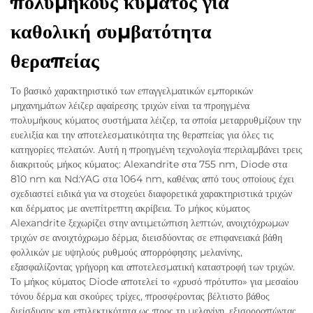
πολυμήκους κύματος για
καθολική συμβατότητα
θεραπείας
Το βασικό χαρακτηριστικό των επαγγελματικών εμπορικών
μηχανημάτων λέιζερ αφαίρεσης τριχών είναι τα προηγμένα
πολυμήκους κύματος συστήματα λέιζερ, τα οποία μεταρρυθμίζουν την
ευελιξία και την αποτελεσματικότητα της θεραπείας για όλες τις
κατηγορίες πελατών. Αυτή η προηγμένη τεχνολογία περιλαμβάνει τρεις
διακριτούς μήκος κύματος: Alexandrite στα 755 nm, Diode στα
810 nm και Nd:YAG στα 1064 nm, καθένας από τους οποίους έχει
σχεδιαστεί ειδικά για να στοχεύει διαφορετικά χαρακτηριστικά τριχών
και δέρματος με ανεπίτρεπτη ακρίβεια. Το μήκος κύματος
Alexandrite ξεχωρίζει στην αντιμετώπιση λεπτών, ανοιχτόχρωμων
τριχών σε ανοιχτόχρωμο δέρμα, διεισδύοντας σε επιφανειακά βάθη
φολλικών με υψηλούς ρυθμούς απορρόφησης μελανίνης,
εξασφαλίζοντας γρήγορη και αποτελεσματική καταστροφή των τριχών.
Το μήκος κύματος Diode αποτελεί το «χρυσό πρότυπο» για μεσαίου
τόνου δέρμα και σκούρες τρίχες, προσφέροντας βέλτιστο βάθος
διείσδυσης και επιλεκτικότητα ως προς τη μελανίνη, εξισορροπώντας