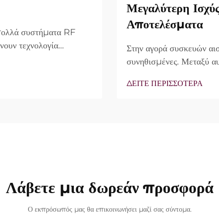
Μεγαλύτερη Ισχύ
Αποτελέσματα
 πολλά συστήματα RF
νουν τεχνολογία
Στην αγορά συσκευών αισ
ο πραγματικό ερώτημα
συνηθισμένες. Μεταξύ αυ
υπάρχουν, αλλά πώς
συχνά ως κύριο πλεονέκ
ΔΕΙΤΕ ΠΕΡΙΣΣΟΤΕΡΑ
νικής θεραπείας...
άποψης, η πραγματικότητ
περιπτώσεις, η λεγόμενη 
Λάβετε μια δωρεάν προσφορά
Ο εκπρόσωπός μας θα επικοινωνήσει μαζί σας σύντομα.