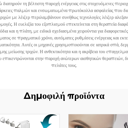
διατηρούν τη βέλτιστη παροχή ενέργειας στις στοχευόμενες περιοχέ
διάρκειες παλμών και ενσωματωμένα πρωτόκολλα ασφαλείας που δι
τριχών με λέιζερ περιλαμβάνουν συνήθως τεχνολογίες λέιζερ αλεξαν
ογές. Η ευελιξία του εξοπλισμού επεκτείνεται στη θεραπεία διαφ
α και η πλάτη, με ειδικά σχεδιασμένα χειρούντια για διαφορετικέ
τος σε πραγματικό χρόνο, αυτόματες ρυθμίσεις ενέργειας και εκτε
ατικότητα. Αυτές οι μηχανές χρησιμοποιούνται σε ιατρικά σπά, δερ
ιμης μείωσης τριχών. Η ανθεκτικότητα και η ακρίβεια του επαγγελμα
υ επικεντρώνονται στην παροχή ανώτερων αισθητικών θεραπειών, δ
πελάτες τους.
Δημοφιλή προϊόντα