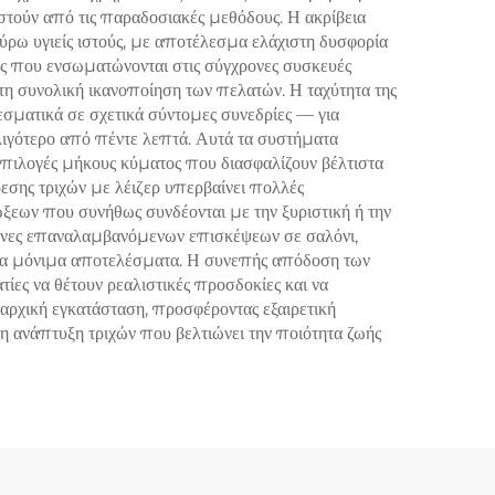
στούν από τις παραδοσιακές μεθόδους. Η ακρίβεια
ρω υγιείς ιστούς, με αποτέλεσμα ελάχιστη δυσφορία
ς που ενσωματώνονται στις σύγχρονες συσκευές
 τη συνολική ικανοποίηση των πελατών. Η ταχύτητα της
ματικά σε σχετικά σύντομες συνεδρίες — για
λιγότερο από πέντε λεπτά. Αυτά τα συστήματα
επιλογές μήκους κύματος που διασφαλίζουν βέλτιστα
σης τριχών με λέιζερ υπερβαίνει πολλές
ξεων που συνήθως συνδέονται με την ξυριστική ή την
πάνες επαναλαμβανόμενων επισκέψεων σε σαλόνι,
για μόνιμα αποτελέσματα. Η συνεπής απόδοση των
ες να θέτουν ρεαλιστικές προσδοκίες και να
αρχική εγκατάσταση, προσφέροντας εξαιρετική
η ανάπτυξη τριχών που βελτιώνει την ποιότητα ζωής