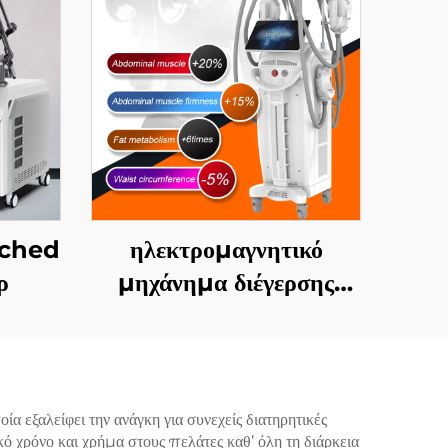
tched
ηλεκτρομαγνητικό
ρ
μηχάνημα διέγερσης
μυών EMS Ciccslim 3
Tesla, με 4 χειρολαβές,
για αισθητικά σαλόνια
α εξαλείφει την ανάγκη για συνεχείς διατηρητικές
ό χρόνο και χρήμα στους πελάτες καθ’ όλη τη διάρκεια