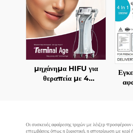
μηχάνημα HIFU για
Εγκε
θεραπεία με 4
αφα
συχνότητες, ακριβής
διόδ
αντιγηραντική θεραπεία,
α
σφίξιμο δέρματος,
επα
αναδιαμόρφωση
W, 
Οι συσκευές αφαίρεσης τριχών με λέιζερ προσφέρουν εξ
σώματος και
και
επεμβάσεις όπως η ξυριστική, η αποτρίχωση με κερί ή