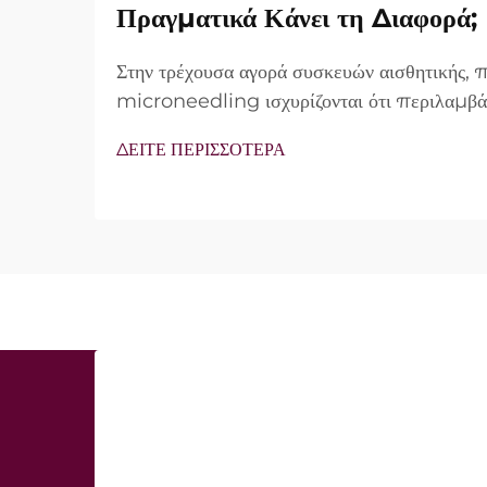
Πραγματικά Κάνει τη Διαφορά;
Στην τρέχουσα αγορά συσκευών αισθητικής,
microneedling ισχυρίζονται ότι περιλαμβά
vacuum και μονωμένες βελόνες. Ωστόσο, τ
ΔΕΙΤΕ ΠΕΡΙΣΣΟΤΕΡΑ
δεν είναι απλώς αν αυτά τα χαρακτηριστικά 
λειτουργούν ακριβώς κατά τη διάρκεια της κλι