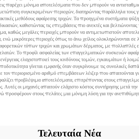
σεις παρέχει μόνιμα αποτελέσματα που δεν μπορούν να αντισταθμι
808 nm, 940 nm,
μετώπιση συγκεκριμένων περιοχών, διατηρώντας παράλληλα τους γύ
4 nm, σύμφωνα με
ακτικές μεθόδους αφαίρεσης τριχών. Τα προηγμένα συστήματα ψύξη
ικασιών, καθιστώντας τις επεμβάσεις πιο ανεκτές και βελτιώνοντας
προδιαγραφές MDR,
α, καθώς μεγάλες περιοχές μπορούν να αντιμετωπιστούν αποτελεσ
FDA, MDSAP
 ενώ μικρότερες περιοχές όπως το άνω χείλος ολοκληρώνονται σε 
διαφορετικών τύπων τριχών και χρωμάτων δέρματος, με πολλαπλές 
λατών. Το προφίλ ασφαλείας των επαγγελματικών συσκευών αφαίρε
νέργειας ελαχιστοποιεί τους κινδύνους τομών, εγκαυμάτων ή λοιμώ
οδοτικότητα γίνεται εμφανής όταν συγκρίνουμε τις συνολικές δα
με τον περιορισμένο αριθμό επεμβάσεων λέιζερ που απαιτούνται 
φαλίζει προβλέψιμα αποτελέσματα, επιτρέποντας στους επαγγελματί
. Αυτές οι μηχανές απαιτούν ελάχιστο κόστος συντήρησης μετά την 
νώ προσφέρουν στους πελάτες μια μόνιμη λύση για την ανεπιθύμητ
Τελευταία Νέα