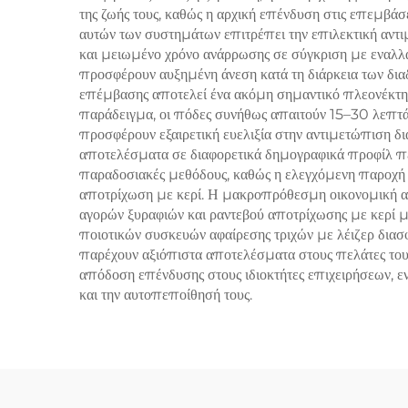
αντιμετώπιση γήρανσης
της ζωής τους, καθώς η αρχική επένδυση στις επεμβά
nm, 
αυτών των συστημάτων επιτρέπει την επιλεκτική αντι
106
και μειωμένο χρόνο ανάρρωσης σε σύγκριση με εναλλ
προσφέρουν αυξημένη άνεση κατά τη διάρκεια των διαδ
τις 
επέμβασης αποτελεί ένα ακόμη σημαντικό πλεονέκτημ
παράδειγμα, οι πόδες συνήθως απαιτούν 15–30 λεπτά,
προσφέρουν εξαιρετική ευελιξία στην αντιμετώπιση 
αποτελέσματα σε διαφορετικά δημογραφικά προφίλ πε
παραδοσιακές μεθόδους, καθώς η ελεγχόμενη παροχή ε
αποτρίχωση με κερί. Η μακροπρόθεσμη οικονομική απ
αγορών ξυραφιών και ραντεβού αποτρίχωσης με κερί 
ποιοτικών συσκευών αφαίρεσης τριχών με λέιζερ διασ
παρέχουν αξιόπιστα αποτελέσματα στους πελάτες τους
απόδοση επένδυσης στους ιδιοκτήτες επιχειρήσεων, ε
και την αυτοπεποίθησή τους.