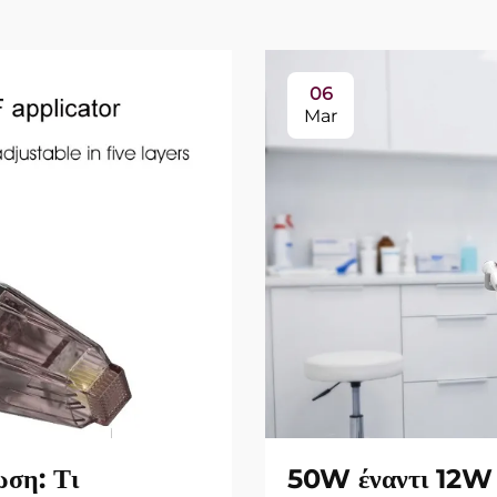
06
Mar
ωση: Τι
50W έναντι 12W 