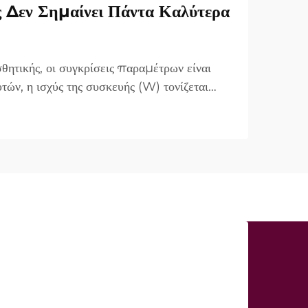
ς Δεν Σημαίνει Πάντα Καλύτερα
θητικής, οι συγκρίσεις παραμέτρων είναι
τών, η ισχύς της συσκευής (W) τονίζεται
τημα πώλησης. Ωστόσο, από κλινικής
α είναι πολύ διαφορετική. Σε πολλές
«ισχύς...»