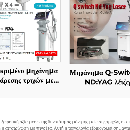
κριμένο μηχάνημα
Μηχάνημα Q-Swi
ίρεσης τριχών με
ND:YAG λέιζε
ιο λέιζερ 4 σε 1, με
ντικαθιστώμενες
φές, 600 W, 1200
1800 W, 3000 W,
αιρετική αξία μέσω της δυνατότητας μόνιμης μείωσης τριχών, η οποί
 μήκη κύματος 755
 η αποτρίχωση με πινσέτα. Αυτή η τεχνολογία εξοικονομεί σημαντικ