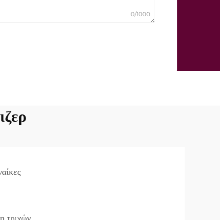
0/1000
ιζερ
ναίκες
η τριχών