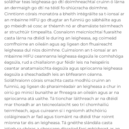
soláthar teas leigheasa go dtí doimhneachtaí cruinn ó lárna
an dermaigh go dtí na téidí fo-shiúcracha doimhne.
Cinntíonn córais monatóra a bheith intégráilte sa t-ionsaí ar
an mbainne HIFU go dtugtar an fuinniú go sábháilte agus
go mbeidh sé cosc ar théamh nó ar dhamáiste teirmheach
ar struchtúir timpeallta. Cosnaíonn meicníochtaí fuaraithe
casta lárna na dtéidí le during an leigheasa, ag coimeád
comfhoirne an oileáin agus ag ligean don fhuaireacht
leigheasa dul níos doimhne. Cuimsíonn an t-ionsaí ar an
mbainne HIFU ceannanna leigheasa éagsúla le comhshóga
éagsúla, rud a chiallaíonn gur féidir leis na heispéiris
ceantar anatamaíochta éagsúla agus spriocanna leigheasa
éagsúla a sheachadadh leis an bhfearann céanna.
Soláthraíonn córais smachta casta modhlú cruinn an
fuinniú, ag ligean do pharaiméadair an leigheasa a chur in
oiriú go minicí bunaithe ar fhreagra an oileáin agus ar na
spriocanna atá uaithe. Tá tionchar láithreach ar na dtéidí
mar thoradh ar an teicneolaíocht seo trí chomhailiú
teirmheach, agus cuireann sí i ngníomh athchóiriú
coláigineach ar fad agus tiomáint na dtéidí thar roinnt
míonna tar éis an leigheasa. Tá gnéithe slándála casta
istigh sa chóras a choscann díscréad faoi mhícheart ar an