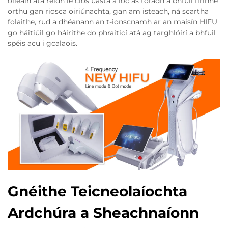
oileáin atá réidh le cíos uasta a íoc as toradh a bhfuil fírinne
orthu gan riosca oiriúnachta, gan am isteach, ná scartha
folaithe, rud a dhéanann an t-ionscnamh ar an maisín HIFU
go háitiúil go háirithe do phraiticí atá ag targhlóirí a bhfuil
spéis acu i gcalaois.
Gnéithe Teicneolaíochta
Ardchúra a Sheachnaíonn