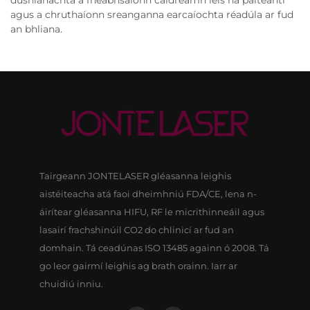
agus a chruthaíonn sreanganna earcaíochta réadúla ar fud
an bhliana.
Tairgeann JONTELASER gléasanna leighis
aistéiteacha atá faoi dheimhniú FDA/CE, lena n-
áirítear gléasanna HIFU, RF le micrithinneáil agus
lasairí frachshinúil CO2 do chlinicí ar fud an
domhain. Tá ceadúnas ISO 13485 againn ó 2008. Tá
go leor gairmí leighis ag brath orainn. Iarr ar
chuidiú inniu.