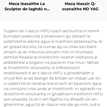
Maca leasaithe La
Maca léasair Q-
Sculptor do laghdú na
scanaithe ND YAG
mboilgí, do chellulítis,
le léasair diódach 1060
nm, do chruthú an
chorpais agus do chur
Tugann an t-iascúr HIFU luach aschurtha trí roinnt
i mbárr an bholgáin
buntáistí praiticiúla a bhaineann go díreach le
soláthraithe sláinte agus le hiarthóirí aistéiteacha. Ar
an gcéad dul síos, tá cumas ag na córas seo baint
amach as an mbunús ioncam mór trí chumasú
iarthóirí freastal ar thréithimh neamh-inbhánta ar
ardleibhéal a lorgann na pacientí mar chur i láthair
ar threithimh oiriúnacha. Is infheistíocht
straitéiseach é an t-iascúr HIFU a gheobhaidh a
chuid féin ar ais laistigh de bhliain an chéad uair ón
n-úsáid tríd an iarratas leanúnach ón bpacient agus
na cinniúintí níos airde ar thréithimh. In aghaidh na
dtreithimh oiriúnacha, ní ghiabhann treithimh HIFU
aon anastáis, tá an t-am fágtha ina dhiaidh sin an-
ghanmhar, agus tá an riosca níos ísle go mór, rud a