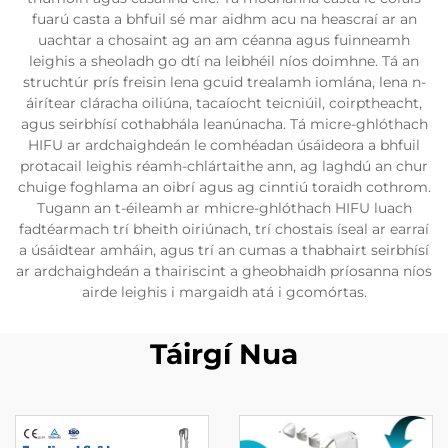
fuarú casta a bhfuil sé mar aidhm acu na heascraí ar an
uachtar a chosaint ag an am céanna agus fuinneamh
leighis a sheoladh go dtí na leibhéil níos doimhne. Tá an
struchtúr prís freisin lena gcuid trealamh iomlána, lena n-
áirítear cláracha oiliúna, tacaíocht teicniúil, coirptheacht,
agus seirbhísí cothabhála leanúnacha. Tá micre-ghlóthach
HIFU ar ardchaighdeán le comhéadan úsáideora a bhfuil
protacail leighis réamh-chlártaithe ann, ag laghdú an chur
chuige foghlama an oibrí agus ag cinntiú toraidh cothrom.
Tugann an t-éileamh ar mhicre-ghlóthach HIFU luach
fadtéarmach trí bheith oiriúnach, trí chostais íseal ar earraí
a úsáidtear amháin, agus trí an cumas a thabhairt seirbhísí
ar ardchaighdeán a thairiscint a gheobhaidh príosanna níos
airde leighis i margaidh atá i gcomórtas.
Táirgí Nua