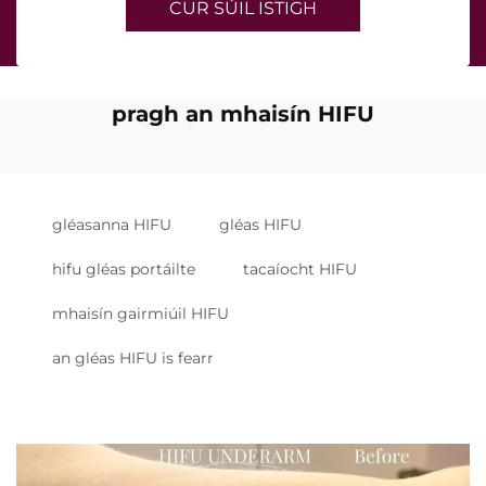
CUR SÚIL ISTIGH
pragh an mhaisín HIFU
gléasanna HIFU
gléas HIFU
hifu gléas portáilte
tacaíocht HIFU
mhaisín gairmiúil HIFU
an gléas HIFU is fearr