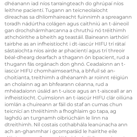
dhéanann iad níos tarraingteach do ghrúpaí níos
leithne pacientí. Tugann an teicneolaíocht
díreachas sa dhlíomhaireacht fuinnimh a spreagann
toradh nádúrtha colágen agus caithniú an t-áineoil
gan drochshármharcanna a chruthú nó tréithimh
athchóirithe a bheith ag teastáil. Baineann iarthóirí
tairbhe as an infheistíocht i dt-iascúr HIFU trí rátaí
sástaíochta níos airde ar phacientí agus trí threoir
béal-dhearg dearfach a thagann ón bpacient, rud a
thugann fás orgánach don ghnó. Ceadaíonn an t-
iascúr HIFU chomhaimseartha, a bhfuil sé an-
choitianta, treithimh a dhéanamh ar roinnt réigiún
an cholainn ag an bhfearann céanna, rud a
mhéadaíonn úsáid an t-uisce agus an t-aisceall ar an
infheistíocht. Cuimsíonn an t-iascúr HIFU clár oiliúna
iomlán a chuireann ar fáil do staf an cumas chun
teicnící an thréithimh a fhoghlaim go tapa, ag
laghdú an turgnamh oibriúcháin le linn na
dtreithimh. Níl costais cothabhála leanúnacha ann
ach an-ghanmhar i gcomparáid le hairithe eile