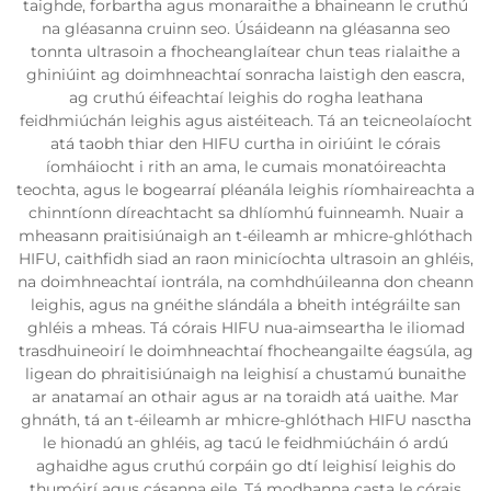
taighde, forbartha agus monaraithe a bhaineann le cruthú
na gléasanna cruinn seo. Úsáideann na gléasanna seo
tonnta ultrasoin a fhocheanglaítear chun teas rialaithe a
ghiniúint ag doimhneachtaí sonracha laistigh den eascra,
ag cruthú éifeachtaí leighis do rogha leathana
feidhmiúchán leighis agus aistéiteach. Tá an teicneolaíocht
atá taobh thiar den HIFU curtha in oiriúint le córais
íomháiocht i rith an ama, le cumais monatóireachta
teochta, agus le bogearraí pléanála leighis ríomhaireachta a
chinntíonn díreachtacht sa dhlíomhú fuinneamh. Nuair a
mheasann praitisiúnaigh an t-éileamh ar mhicre-ghlóthach
HIFU, caithfidh siad an raon minicíochta ultrasoin an ghléis,
na doimhneachtaí iontrála, na comhdhúileanna don cheann
leighis, agus na gnéithe slándála a bheith intégráilte san
ghléis a mheas. Tá córais HIFU nua-aimseartha le iliomad
trasdhuineoirí le doimhneachtaí fhocheangailte éagsúla, ag
ligean do phraitisiúnaigh na leighisí a chustamú bunaithe
ar anatamaí an othair agus ar na toraidh atá uaithe. Mar
ghnáth, tá an t-éileamh ar mhicre-ghlóthach HIFU nasctha
le hionadú an ghléis, ag tacú le feidhmiúcháin ó ardú
aghaidhe agus cruthú corpáin go dtí leighisí leighis do
thumóirí agus cásanna eile. Tá modhanna casta le córais