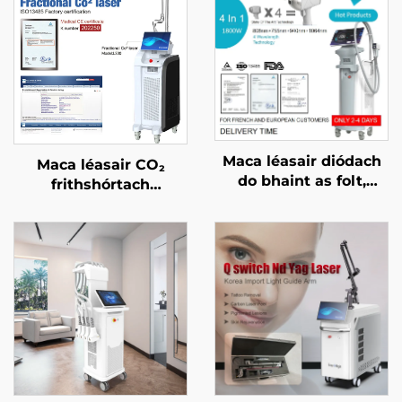
Maca léasair diódach
Maca léasair CO₂
do bhaint as folt,
frithshórtach
ceadaithe ag an FDA,
ceadaithe ag an FDA,
ag an MDR, agus ag an
ag an CE Leighis, agus
MDSAP, 600W, 1200W,
ag an MMDSAP
1800W, 3000W, 4 i 1, le
spásanna in ionadú,
755 nm, 808 nm, 940
nm, 1064 nm