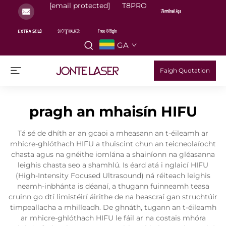
[email protected]
T8PRO
GA
Faigh Quotation
pragh an mhaisín HIFU
Tá sé de dhíth ar an gcaoi a mheasann an t-éileamh ar
mhicre-ghlóthach HIFU a thuiscint chun an teicneolaíocht
chasta agus na gnéithe iomlána a shainíonn na gléasanna
leighis chasta seo a shamhlú. Is éard atá i nglaicí HIFU
(High-Intensity Focused Ultrasound) ná réiteach leighis
neamh-inbhánta is déanaí, a thugann fuinneamh teasa
cruinn go dtí limistéirí áirithe de na heascraí gan struchtúir
timpeallacha a mhilleadh. De ghnáth, tugann an t-éileamh
ar mhicre-ghlóthach HIFU le fáil ar na costais mhóra