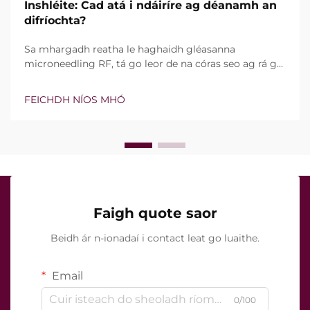
Inshléite: Cad atá i ndáiríre ag déanamh an
difríochta?
Sa mhargadh reatha le haghaidh gléasanna
microneedling RF, tá go leor de na córas seo ag rá go
bhfuil teicneolaíocht vacuim agus goinní insilte acu.
Áfach, níl an cheist fíor i ndáiríre an bhfuil na gnéithe
FEICHDH NÍOS MHÓ
seo ann nó nach bhfuil, ach conas a oibríonn siad go
cruinn le linn na tréatmais chliniciúla...
Faigh quote saor
Beidh ár n-ionadaí i contact leat go luaithe.
Email
0/100