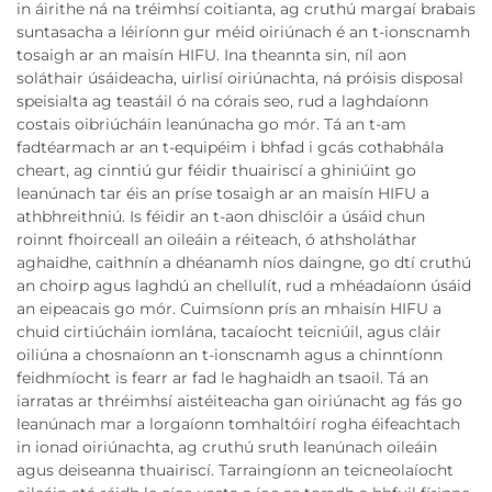
in áirithe ná na tréimhsí coitianta, ag cruthú margaí brabais
suntasacha a léiríonn gur méid oiriúnach é an t-ionscnamh
tosaigh ar an maisín HIFU. Ina theannta sin, níl aon
soláthair úsáideacha, uirlisí oiriúnachta, ná próisis disposal
speisialta ag teastáil ó na córais seo, rud a laghdaíonn
costais oibriúcháin leanúnacha go mór. Tá an t-am
fadtéarmach ar an t-equipéim i bhfad i gcás cothabhála
cheart, ag cinntiú gur féidir thuairiscí a ghiniúint go
leanúnach tar éis an príse tosaigh ar an maisín HIFU a
athbhreithniú. Is féidir an t-aon dhisclóir a úsáid chun
roinnt fhoirceall an oileáin a réiteach, ó athsholáthar
aghaidhe, caithnín a dhéanamh níos daingne, go dtí cruthú
an choirp agus laghdú an chellulít, rud a mhéadaíonn úsáid
an eipeacais go mór. Cuimsíonn prís an mhaisín HIFU a
chuid cirtiúcháin iomlána, tacaíocht teicniúil, agus cláir
oiliúna a chosnaíonn an t-ionscnamh agus a chinntíonn
feidhmíocht is fearr ar fad le haghaidh an tsaoil. Tá an
iarratas ar thréimhsí aistéiteacha gan oiriúnacht ag fás go
leanúnach mar a lorgaíonn tomhaltóirí rogha éifeachtach
in ionad oiriúnachta, ag cruthú sruth leanúnach oileáin
agus deiseanna thuairiscí. Tarraingíonn an teicneolaíocht