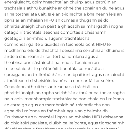
energiúlacht, doimhneachtaí an chuirp, agus patrúin an
tráchtála a athrú bunaithe ar ghnéithe aonair an duine agus
ar na torthaí atá uait. Is é an t-iolrachta a bhaineann leis an
bprís ar an mhaisín HIFU an cumas a thugann sé do
phraitisiúnaigh chun páirt a ghlacadh sa mhargadh i rogha
catagóirí tráchtála, seachas comórtas a dhéanamh i
gcatagóirí an-mhion. Tugann tráchtálacha
comhcheangailte a úsáideann teicneolaíocht HIFU le
modhanna eile de thráchtáil deiseanna seirbhísí ar dhuine is
airde a chuireann ar fáil torthaí iomlána agus a
fheabhsaíonn sástaíocht na n-aois. Tacaíonn an
teicneolaíocht le prótócóilí tráchtála coimeádta a
spreagann an t-ullmhúchán ar an bpaitiunt agus earcaíocht
athráiteach trí sheisiúin leanúna a chur ar fáil ar scéim.
Ceadaíonn athruithe saoireacha sa tráchtáil do
phraitisiúnaigh an rogha seirbhísí a athrú bunaithe ar rogha
na n-aois, mar shampla tráchtálacha don cholainn i míonna
an earraigh agus an tsamhraidh nó tráchtálacha don
aghaidh i míonna an fhómhair agus an gheimhridh.
Cruthaíonn an t-ionscéal i bprís an mhaisín HIFU deiseanna
do dhíoltóirí pacáiste, cluibh ballraíochta, agus tionscnaimh
dúshlánachta a fheabhsaíonn caidreamh leis na paiteantí