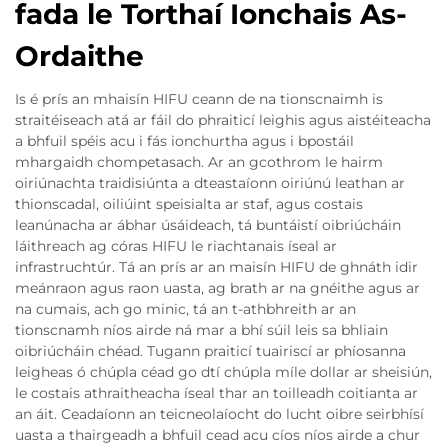
fada le Torthaí Ionchais As-
Ordaithe
Is é prís an mhaisín HIFU ceann de na tionscnaimh is
straitéiseach atá ar fáil do phraiticí leighis agus aistéiteacha
a bhfuil spéis acu i fás ionchurtha agus i bpostáil
mhargaidh chompetasach. Ar an gcothrom le hairm
oiriúnachta traidisiúnta a dteastaíonn oiriúnú leathan ar
thionscadal, oiliúint speisialta ar staf, agus costais
leanúnacha ar ábhar úsáideach, tá buntáistí oibriúcháin
láithreach ag córas HIFU le riachtanais íseal ar
infrastruchtúr. Tá an prís ar an maisín HIFU de ghnáth idir
meánraon agus raon uasta, ag brath ar na gnéithe agus ar
na cumais, ach go minic, tá an t-athbhreith ar an
tionscnamh níos airde ná mar a bhí súil leis sa bhliain
oibriúcháin chéad. Tugann praiticí tuairiscí ar phíosanna
leigheas ó chúpla céad go dtí chúpla míle dollar ar sheisiún,
le costais athraitheacha íseal thar an toilleadh coitianta ar
an áit. Ceadaíonn an teicneolaíocht do lucht oibre seirbhísí
uasta a thairgeadh a bhfuil cead acu cíos níos airde a chur