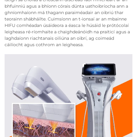
bhfuinniú agus a bhíonn córais dúnta uathoibríocha ann a
ghníomhaíonn má thagann paraiméadair an oibriú thar
teorainn shábháilte. Cuimsíonn an t-ionsaí ar an mbainne
HIFU comhéadan úsáideora a éasca le húsáid le prótócolaí
leigheasa ré-ríomhaite a chaighdeánóidh na praiticí agus a
laghdaíonn riachtanais oiliúna an oibrí, ag coimeád
cáilíocht agus cothrom an leigheasa.