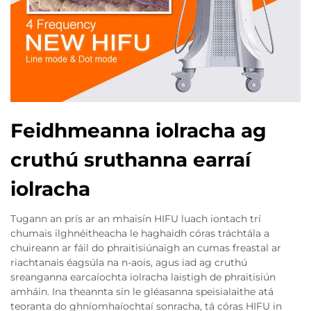
Feidhmeanna iolracha ag
cruthú sruthanna earraí
iolracha
Tugann an prís ar an mhaisín HIFU luach iontach trí
chumais ilghnéitheacha le haghaidh córas tráchtála a
chuireann ar fáil do phraitisiúnaigh an cumas freastal ar
riachtanais éagsúla na n-aois, agus iad ag cruthú
sreanganna earcaíochta iolracha laistigh de phraitisiún
amháin. Ina theannta sin le gléasanna speisialaithe atá
teoranta do ghníomhaíochtaí sonracha, tá córas HIFU in