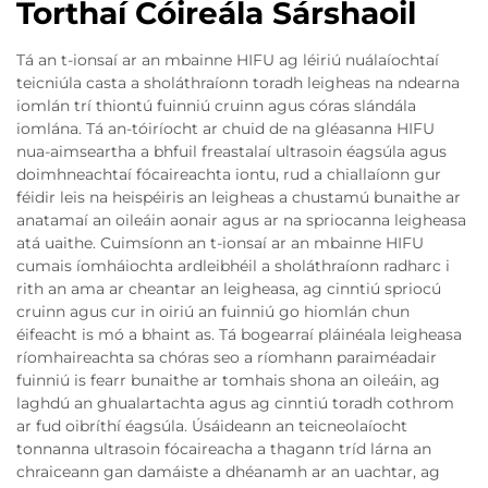
Torthaí Cóireála Sárshaoil
Tá an t-ionsaí ar an mbainne HIFU ag léiriú nuálaíochtaí
teicniúla casta a sholáthraíonn toradh leigheas na ndearna
iomlán trí thiontú fuinniú cruinn agus córas slándála
iomlána. Tá an-tóiríocht ar chuid de na gléasanna HIFU
nua-aimseartha a bhfuil freastalaí ultrasoin éagsúla agus
doimhneachtaí fócaireachta iontu, rud a chiallaíonn gur
féidir leis na heispéiris an leigheas a chustamú bunaithe ar
anatamaí an oileáin aonair agus ar na spriocanna leigheasa
atá uaithe. Cuimsíonn an t-ionsaí ar an mbainne HIFU
cumais íomháiochta ardleibhéil a sholáthraíonn radharc i
rith an ama ar cheantar an leigheasa, ag cinntiú spriocú
cruinn agus cur in oiriú an fuinniú go hiomlán chun
éifeacht is mó a bhaint as. Tá bogearraí pláinéala leigheasa
ríomhaireachta sa chóras seo a ríomhann paraiméadair
fuinniú is fearr bunaithe ar tomhais shona an oileáin, ag
laghdú an ghualartachta agus ag cinntiú toradh cothrom
ar fud oibríthí éagsúla. Úsáideann an teicneolaíocht
tonnanna ultrasoin fócaireacha a thagann tríd lárna an
chraiceann gan damáiste a dhéanamh ar an uachtar, ag