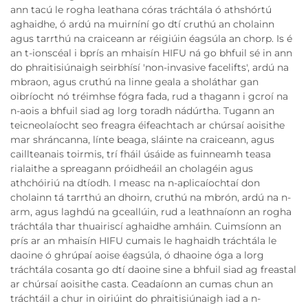
ann tacú le rogha leathana córas tráchtála ó athshórtú
aghaidhe, ó ardú na muirníní go dtí cruthú an cholainn
agus tarrthú na craiceann ar réigiúin éagsúla an chorp. Is é
an t-ionscéal i bprís an mhaisín HIFU ná go bhfuil sé in ann
do phraitisiúnaigh seirbhísí 'non-invasive facelifts', ardú na
mbraon, agus cruthú na linne geala a sholáthar gan
oibríocht nó tréimhse fógra fada, rud a thagann i gcroí na
n-aois a bhfuil siad ag lorg toradh nádúrtha. Tugann an
teicneolaíocht seo freagra éifeachtach ar chúrsaí aoisithe
mar shráncanna, línte beaga, sláinte na craiceann, agus
caillteanais toirmis, trí fháil úsáide as fuinneamh teasa
rialaithe a spreagann próidheáil an cholagéin agus
athchóiriú na dtíodh. I measc na n-aplicaíochtaí don
cholainn tá tarrthú an dhoirn, cruthú na mbrón, ardú na n-
arm, agus laghdú na gceallúin, rud a leathnaíonn an rogha
tráchtála thar thuairiscí aghaidhe amháin. Cuimsíonn an
prís ar an mhaisín HIFU cumais le haghaidh tráchtála le
daoine ó ghrúpaí aoise éagsúla, ó dhaoine óga a lorg
tráchtála cosanta go dtí daoine sine a bhfuil siad ag freastal
ar chúrsaí aoisithe casta. Ceadaíonn an cumas chun an
tráchtáil a chur in oiriúint do phraitisiúnaigh iad a n-