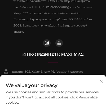
πιστοποιημένες από την FDA/CE, συμπεριλαμβανομένων
των συσκευών HIFU, RF microneedling και κλασματικών
λέιζερ CO2, για ιατρικά ιδρύματα σε όλο τον κόσμο.
Πιστοποιημένη σύμφωνα με το πρότυπο ISO 13485 από το
2008. Εμπιστοσύνη επαγγελματιών. Ζητήστε προσφορά
σήμερα.
ΕΠΙΚΟΙΝΩΝΉΣΤΕ ΜΑΖΊ ΜΑΣ
Δωμάτιο 802, Κτίριο 9, Αριθ. 16, Ανατολική Λεωφόρος
Chenguang, Δήμος Fangshan, Πεκίνο
We value your privacy
+86-13911459627
We use cookies and similar tools to provide our services.
If you don't want to accept all cookies, click Personalize
[email protected]
cookies.