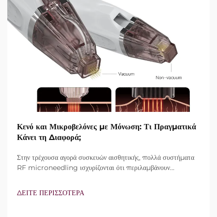
Κενό και Μικροβελόνες με Μόνωση: Τι Πραγματικά
Κάνει τη Διαφορά;
Στην τρέχουσα αγορά συσκευών αισθητικής, πολλά συστήματα
RF microneedling ισχυρίζονται ότι περιλαμβάνουν
τεχνολογία vacuum και μονωμένες βελόνες. Ωστόσο, το
πραγματικό ερώτημα δεν είναι απλώς αν αυτά τα
ΔΕΙΤΕ ΠΕΡΙΣΣΟΤΕΡΑ
χαρακτηριστικά υπάρχουν, αλλά πώς λειτουργούν ακριβώς κατά
τη διάρκεια της κλινικής θεραπείας...