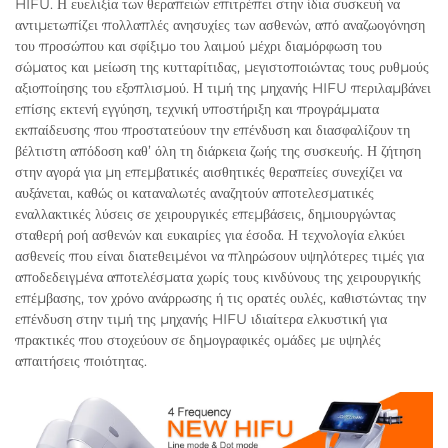
HIFU. Η ευελιξία των θεραπειών επιτρέπει στην ίδια συσκευή να
αντιμετωπίζει πολλαπλές ανησυχίες των ασθενών, από αναζωογόνηση
του προσώπου και σφίξιμο του λαιμού μέχρι διαμόρφωση του
σώματος και μείωση της κυτταρίτιδας, μεγιστοποιώντας τους ρυθμούς
αξιοποίησης του εξοπλισμού. Η τιμή της μηχανής HIFU περιλαμβάνει
επίσης εκτενή εγγύηση, τεχνική υποστήριξη και προγράμματα
εκπαίδευσης που προστατεύουν την επένδυση και διασφαλίζουν τη
βέλτιστη απόδοση καθ’ όλη τη διάρκεια ζωής της συσκευής. Η ζήτηση
στην αγορά για μη επεμβατικές αισθητικές θεραπείες συνεχίζει να
αυξάνεται, καθώς οι καταναλωτές αναζητούν αποτελεσματικές
εναλλακτικές λύσεις σε χειρουργικές επεμβάσεις, δημιουργώντας
σταθερή ροή ασθενών και ευκαιρίες για έσοδα. Η τεχνολογία ελκύει
ασθενείς που είναι διατεθειμένοι να πληρώσουν υψηλότερες τιμές για
αποδεδειγμένα αποτελέσματα χωρίς τους κινδύνους της χειρουργικής
επέμβασης, τον χρόνο ανάρρωσης ή τις ορατές ουλές, καθιστώντας την
επένδυση στην τιμή της μηχανής HIFU ιδιαίτερα ελκυστική για
πρακτικές που στοχεύουν σε δημογραφικές ομάδες με υψηλές
απαιτήσεις ποιότητας.