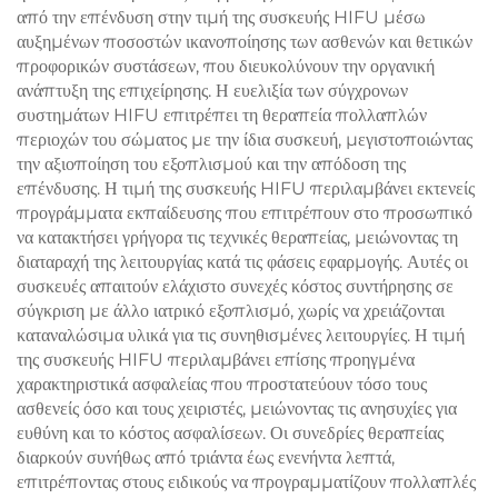
από την επένδυση στην τιμή της συσκευής HIFU μέσω
αυξημένων ποσοστών ικανοποίησης των ασθενών και θετικών
προφορικών συστάσεων, που διευκολύνουν την οργανική
ανάπτυξη της επιχείρησης. Η ευελιξία των σύγχρονων
συστημάτων HIFU επιτρέπει τη θεραπεία πολλαπλών
περιοχών του σώματος με την ίδια συσκευή, μεγιστοποιώντας
την αξιοποίηση του εξοπλισμού και την απόδοση της
επένδυσης. Η τιμή της συσκευής HIFU περιλαμβάνει εκτενείς
προγράμματα εκπαίδευσης που επιτρέπουν στο προσωπικό
να κατακτήσει γρήγορα τις τεχνικές θεραπείας, μειώνοντας τη
διαταραχή της λειτουργίας κατά τις φάσεις εφαρμογής. Αυτές οι
συσκευές απαιτούν ελάχιστο συνεχές κόστος συντήρησης σε
σύγκριση με άλλο ιατρικό εξοπλισμό, χωρίς να χρειάζονται
καταναλώσιμα υλικά για τις συνηθισμένες λειτουργίες. Η τιμή
της συσκευής HIFU περιλαμβάνει επίσης προηγμένα
χαρακτηριστικά ασφαλείας που προστατεύουν τόσο τους
ασθενείς όσο και τους χειριστές, μειώνοντας τις ανησυχίες για
ευθύνη και το κόστος ασφαλίσεων. Οι συνεδρίες θεραπείας
διαρκούν συνήθως από τριάντα έως ενενήντα λεπτά,
επιτρέποντας στους ειδικούς να προγραμματίζουν πολλαπλές