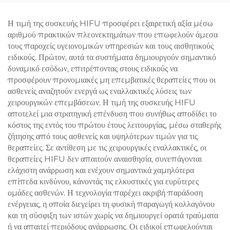
1060, με διόδιο λέιζερ
1060 nm για
Η τιμή της συσκευής HIFU προσφέρει εξαιρετική αξία μέσω
αναδιαμόρφωση και
αριθμού πρακτικών πλεονεκτημάτων που επωφελούν άμεσα
λιπόλυση του σώματος
τους παροχείς υγειονομικών υπηρεσιών και τους αισθητικούς
ειδικούς. Πρώτον, αυτά τα συστήματα δημιουργούν σημαντικό
δυναμικό εσόδων, επιτρέποντας στους ειδικούς να
προσφέρουν προνομιακές μη επεμβατικές θεραπείες που οι
ασθενείς αναζητούν ενεργά ως εναλλακτικές λύσεις των
χειρουργικών επεμβάσεων. Η τιμή της συσκευής HIFU
αποτελεί μια στρατηγική επένδυση που συνήθως αποδίδει το
κόστος της εντός του πρώτου έτους λειτουργίας, μέσω σταθερής
ζήτησης από τους ασθενείς και υψηλότερων τιμών για τις
θεραπείες. Σε αντίθεση με τις χειρουργικές εναλλακτικές, οι
θεραπείες HIFU δεν απαιτούν αναισθησία, συνεπάγονται
ελάχιστη ανάρρωση και ενέχουν σημαντικά χαμηλότερα
επίπεδα κινδύνου, κάνοντάς τις ελκυστικές για ευρύτερες
ομάδες ασθενών. Η τεχνολογία παρέχει ακριβή παράδοση
ενέργειας, η οποία διεγείρει τη φυσική παραγωγή κολλαγόνου
και τη σύσφιξη των ιστών χωρίς να δημιουργεί ορατά τραύματα
ή να απαιτεί περιόδους ανάρρωσης. Οι ειδικοί επωφελούνται