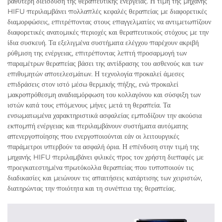
βαθύτερη διείσδυση της θεραπευτικής ενέργειας. Η τιμή της μηχανής
HIFU περιλαμβάνει πολλαπλές κεφαλές θεραπείας με διαφορετικές
διαμορφώσεις, επιτρέποντας στους επαγγελματίες να αντιμετωπίζουν
διαφορετικές ανατομικές περιοχές και θεραπευτικούς στόχους με την
ίδια συσκευή. Τα εξελιγμένα συστήματα ελέγχου παρέχουν ακριβή
ρύθμιση της ενέργειας, επιτρέποντας λεπτή προσαρμογή των
παραμέτρων θεραπείας βάσει της αντίδρασης του ασθενούς και των
επιθυμητών αποτελεσμάτων. Η τεχνολογία προκαλεί άμεσες
επιδράσεις στον ιστό μέσω θερμικής πήξης, ενώ προκαλεί
μακροπρόθεσμη αναδιαμόρφωση του κολλαγόνου και σύσφιξη των
ιστών κατά τους επόμενους μήνες μετά τη θεραπεία. Τα
ενσωματωμένα χαρακτηριστικά ασφαλείας εμποδίζουν την ακούσια
εκπομπή ενέργειας και περιλαμβάνουν συστήματα αυτόματης
απενεργοποίησης που ενεργοποιούνται εάν οι λειτουργικές
παράμετροι υπερβούν τα ασφαλή όρια. Η επένδυση στην τιμή της
μηχανής HIFU περιλαμβάνει φιλικές προς τον χρήστη διεπαφές με
προεγκατεστημένα πρωτόκολλα θεραπείας που τυποποιούν τις
διαδικασίες και μειώνουν τις απαιτήσεις κατάρτισης των χειριστών,
διατηρώντας την ποιότητα και τη συνέπεια της θεραπείας.