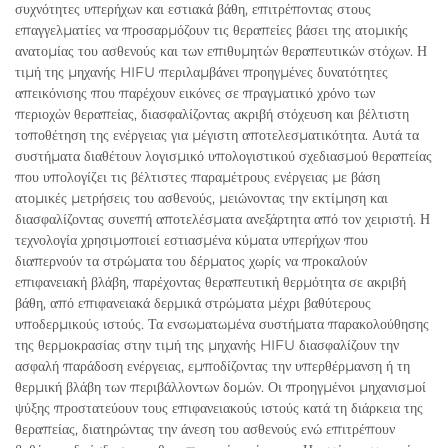
συχνότητες υπερήχων και εστιακά βάθη, επιτρέποντας στους
επαγγελματίες να προσαρμόζουν τις θεραπείες βάσει της ατομικής
ανατομίας του ασθενούς και των επιθυμητών θεραπευτικών στόχων. Η
τιμή της μηχανής HIFU περιλαμβάνει προηγμένες δυνατότητες
απεικόνισης που παρέχουν εικόνες σε πραγματικό χρόνο των
περιοχών θεραπείας, διασφαλίζοντας ακριβή στόχευση και βέλτιστη
τοποθέτηση της ενέργειας για μέγιστη αποτελεσματικότητα. Αυτά τα
συστήματα διαθέτουν λογισμικό υπολογιστικού σχεδιασμού θεραπείας
που υπολογίζει τις βέλτιστες παραμέτρους ενέργειας με βάση
ατομικές μετρήσεις του ασθενούς, μειώνοντας την εκτίμηση και
διασφαλίζοντας συνεπή αποτελέσματα ανεξάρτητα από τον χειριστή. Η
τεχνολογία χρησιμοποιεί εστιασμένα κύματα υπερήχων που
διαπερνούν τα στρώματα του δέρματος χωρίς να προκαλούν
επιφανειακή βλάβη, παρέχοντας θεραπευτική θερμότητα σε ακριβή
βάθη, από επιφανειακά δερμικά στρώματα μέχρι βαθύτερους
υποδερμικούς ιστούς. Τα ενσωματωμένα συστήματα παρακολούθησης
της θερμοκρασίας στην τιμή της μηχανής HIFU διασφαλίζουν την
ασφαλή παράδοση ενέργειας, εμποδίζοντας την υπερθέρμανση ή τη
θερμική βλάβη των περιβάλλοντων δομών. Οι προηγμένοι μηχανισμοί
ψύξης προστατεύουν τους επιφανειακούς ιστούς κατά τη διάρκεια της
θεραπείας, διατηρώντας την άνεση του ασθενούς ενώ επιτρέπουν