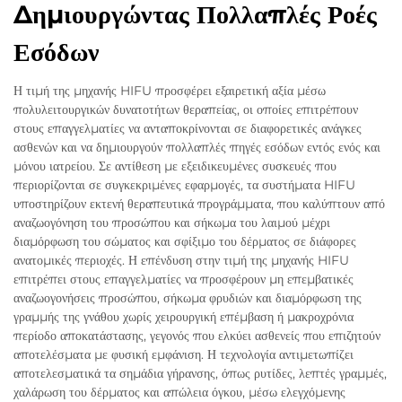
Δημιουργώντας Πολλαπλές Ροές
Εσόδων
Η τιμή της μηχανής HIFU προσφέρει εξαιρετική αξία μέσω
πολυλειτουργικών δυνατοτήτων θεραπείας, οι οποίες επιτρέπουν
στους επαγγελματίες να ανταποκρίνονται σε διαφορετικές ανάγκες
ασθενών και να δημιουργούν πολλαπλές πηγές εσόδων εντός ενός και
μόνου ιατρείου. Σε αντίθεση με εξειδικευμένες συσκευές που
περιορίζονται σε συγκεκριμένες εφαρμογές, τα συστήματα HIFU
υποστηρίζουν εκτενή θεραπευτικά προγράμματα, που καλύπτουν από
αναζωογόνηση του προσώπου και σήκωμα του λαιμού μέχρι
διαμόρφωση του σώματος και σφίξιμο του δέρματος σε διάφορες
ανατομικές περιοχές. Η επένδυση στην τιμή της μηχανής HIFU
επιτρέπει στους επαγγελματίες να προσφέρουν μη επεμβατικές
αναζωογονήσεις προσώπου, σήκωμα φρυδιών και διαμόρφωση της
γραμμής της γνάθου χωρίς χειρουργική επέμβαση ή μακροχρόνια
περίοδο αποκατάστασης, γεγονός που ελκύει ασθενείς που επιζητούν
αποτελέσματα με φυσική εμφάνιση. Η τεχνολογία αντιμετωπίζει
αποτελεσματικά τα σημάδια γήρανσης, όπως ρυτίδες, λεπτές γραμμές,
χαλάρωση του δέρματος και απώλεια όγκου, μέσω ελεγχόμενης