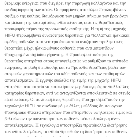
θερμικής ενέργειας που διεγείρει την παραγωγή κολλαγόνου και την
αναδιαμόρφωση των ιστών. Οι εφαρμογές στο σώμα περιλαμβάνουν
σφίξιμο της κοιλιάς, διαμόρφωση των μηρών, σήκωμα των βραχιόνων
και μείωση της κυτταρίτιδας, επεκτείνοντας έτσι τις θεραπευτικές
προσφορές πέραν της προσωπικής αισθητικής. Η τιμή της μηχανής
HIFU περιλαμβάνει δυνατότητες θεραπείας για πολλαπλές ηλικιακές
ομάδες ασθενών, από νεότερα άτομα που αναζητούν προληπτικές
θεραπείες μέχρι ηλικιωμένους ασθενείς που αντιμετωπίζουν
προχωρημένα σημάδια γήρανσης. Η προσαρμοστικότητα της
θεραπείας επιτρέπει στους επαγγελματίες να ρυθμίζουν τα επίπεδα
ενέργειας, τα βάθη διείσδυσης και τα πρότυπα θεραπείας βάσει των
ατομικών χαρακτηριστικών του κάθε ασθενούς και των επιθυμητών
αποτελεσμάτων. Η εγγενής ευελιξία της τιμής της μηχανής HIFU
επιτρέπει στα ιατρεία να κατακτήσουν μερίδιο αγοράς σε πολλαπλές
κατηγορίες θεραπειών, αντί να ανταγωνίζονται αποκλειστικά σε στενές
εξειδικεύσεις. Οι συνδυασμένες θεραπείες που χρησιμοποιούν την
τεχνολογία HIFU σε συνδυασμό με άλλες μεθόδους δημιουργούν
προνομιακά πακέτα υπηρεσιών που επιτρέπουν υψηλότερες τιμές και
βελτιώνουν την ικανοποίηση των ασθενών μέσω ολοκληρωμένων
αποτελεσμάτων. Η τεχνολογία υποστηρίζει πρωτόκολλα διατήρησης
των αποτελεσμάτων, τα οποία προωθούν τη διατήρηση των ασθενών