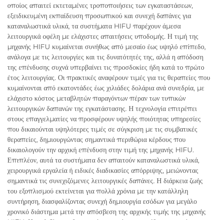
οποίος απαιτεί εκτεταμένες τροποποιήσεις των εγκαταστάσεων,
εξειδικευμένη εκπαίδευση προσωπικού και συνεχή δαπάνες για
καταναλωστικά υλικά, τα συστήματα HIFU παρέχουν άμεσα
λειτουργικά οφέλη με ελάχιστες απαιτήσεις υποδομής. Η τιμή της
μηχανής HIFU κυμαίνεται συνήθως από μεσαίο έως υψηλό επίπεδο,
ανάλογα με τις λειτουργίες και τις δυνατότητές της, αλλά η απόδοση
της επένδυσης συχνά υπερβαίνει τις προσδοκίες ήδη κατά το πρώτο
έτος λειτουργίας. Οι πρακτικές αναφέρουν τιμές για τις θεραπείες που
κυμαίνονται από εκατοντάδες έως χιλιάδες δολάρια ανά συνεδρία, με
ελάχιστο κόστος μεταβλητών παραγόντων πέραν των τυπικών
λειτουργικών δαπανών της εγκατάστασης. Η τεχνολογία επιτρέπει
στους επαγγελματίες να προσφέρουν υψηλής ποιότητας υπηρεσίες
που δικαιούνται υψηλότερες τιμές σε σύγκριση με τις συμβατικές
θεραπείες, δημιουργώντας σημαντικά περιθώρια κέρδους που
δικαιολογούν την αρχική επένδυση στην τιμή της μηχανής HIFU.
Επιπλέον, αυτά τα συστήματα δεν απαιτούν καταναλωστικά υλικά,
χειρουργικά εργαλεία ή ειδικές διαδικασίες απόρριψης, μειώνοντας
σημαντικά τις συνεχιζόμενες λειτουργικές δαπάνες. Η διάρκεια ζωής
του εξοπλισμού εκτείνεται για πολλά χρόνια με την κατάλληλη
συντήρηση, διασφαλίζοντας συνεχή δημιουργία εσόδων για μεγάλο
χρονικό διάστημα μετά την απόσβεση της αρχικής τιμής της μηχανής