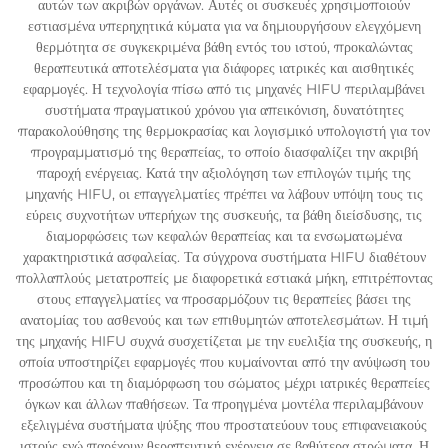
αυτών των ακριβών οργάνων. Αυτές οι συσκευές χρησιμοποιούν
εστιασμένα υπερηχητικά κύματα για να δημιουργήσουν ελεγχόμενη
θερμότητα σε συγκεκριμένα βάθη εντός του ιστού, προκαλώντας
θεραπευτικά αποτελέσματα για διάφορες ιατρικές και αισθητικές
εφαρμογές. Η τεχνολογία πίσω από τις μηχανές HIFU περιλαμβάνει
συστήματα πραγματικού χρόνου για απεικόνιση, δυνατότητες
παρακολούθησης της θερμοκρασίας και λογισμικό υπολογιστή για τον
προγραμματισμό της θεραπείας, το οποίο διασφαλίζει την ακριβή
παροχή ενέργειας. Κατά την αξιολόγηση των επιλογών τιμής της
μηχανής HIFU, οι επαγγελματίες πρέπει να λάβουν υπόψη τους τις
εύρεις συχνοτήτων υπερήχων της συσκευής, τα βάθη διείσδυσης, τις
διαμορφώσεις των κεφαλών θεραπείας και τα ενσωματωμένα
χαρακτηριστικά ασφαλείας. Τα σύγχρονα συστήματα HIFU διαθέτουν
πολλαπλούς μετατροπείς με διαφορετικά εστιακά μήκη, επιτρέποντας
στους επαγγελματίες να προσαρμόζουν τις θεραπείες βάσει της
ανατομίας του ασθενούς και των επιθυμητών αποτελεσμάτων. Η τιμή
της μηχανής HIFU συχνά συσχετίζεται με την ευελιξία της συσκευής, η
οποία υποστηρίζει εφαρμογές που κυμαίνονται από την ανύψωση του
προσώπου και τη διαμόρφωση του σώματος μέχρι ιατρικές θεραπείες
όγκων και άλλων παθήσεων. Τα προηγμένα μοντέλα περιλαμβάνουν
εξελιγμένα συστήματα ψύξης που προστατεύουν τους επιφανειακούς
ιστούς ενώ παρέχουν θεραπευτική ενέργεια σε βαθύτερα στρώματα. Η