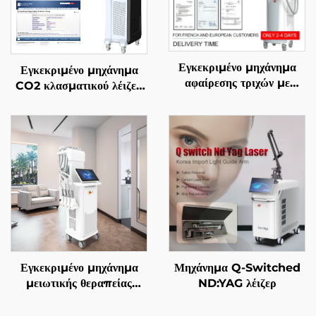
Εγκεκριμένο μηχάνημα
Εγκεκριμένο μηχάνημα
αφαίρεσης τριχών με
CO2 κλασματικού λέιζερ
διόδιο λέιζερ 4 σε 1, με
FDA, ΙΑΤΡΙΚΟ, CE,
αντικαθιστώμενες επαφές,
MMDSAP
600 W, 1200 W, 1800
W, 3000 W, και μήκη
κύματος 755 nm, 808
nm, 940 nm, 1064 nm,
σύμφωνα με τις
προδιαγραφές MDR, FDA,
MDSAP
Εγκεκριμένο μηχάνημα
Μηχάνημα Q-Switched
μειωτικής θεραπείας
ND:YAG λέιζερ
λίπους και χειρισμού της
κυτταρίτιδας La Sculptor