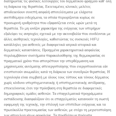
διατηρώντας τις φυσικές λειτουργίες του δερματικού φραγμού καθ’ όλη
τη διάρκεια της θεραπείας. Εκτεταμένες κλινικές μελέτες
αποδεικνύουν συνεπή ασφαλή αποτελέσματα με ελάχιστα
ανεπιθύμητα ενδεχόμενα, τα οποία περιορίζονται κυρίως σε
προσωρινή ερυθρότητα που εξαφανίζεται εντός ωρών μετά τη
θεραπεία. Το μη ιονίζον χαρακτήρα της ενέργειας των υπερήχων
εξαλείφει τις ανησυχίες σχετικά με την ακτινοβολία που συνδέονται με
άλλες αισθητικές τεχνολογίες, καθιστώντας τις συσκευές HIFU
κατάλληλες για ασθενείς με διαφορετικά ιατρικά ιστορικά και
δερματικές καταστάσεις. Προηγμένα χαρακτηριστικά ασφαλείας
περιλαμβάνουν συστήματα παρακολούθησης της θερμοκρασίας σε
πραγματικό χρόνο που αποτρέπουν την υπερθέρμανση και
μηχανισμούς αυτόματης απενεργοποίησης που ενεργοποιούνται εάν
εντοπιστούν ανωμαλίες κατά τη διάρκεια των συνεδριών θεραπείας. Η
τεχνολογία είναι συμβατή με όλους τους τύπους και τόνους δέρματος
χωρίς κίνδυνο υπερπιγμεντατικής ή υποπιγμεντατικής αντίδρασης,
επεκτείνοντας έτσι την πρόσβαση στη θεραπεία σε διαφορετικές
δημογραφικές ομάδες ασθενών. Τα επαγγελματικά προγράμματα
εκπαίδευσης διασφαλίζουν ότι οι επαγγελματίες κατανοούν τη σωστή
εφαρμογή της τεχνικής, την επιλογή των επιπέδων ενέργειας και τα
πρωτόκολλα προετοιμασίας των ασθενών, με στόχο τη μεγιστοποίηση
των αποτελεσμάτων ασφαλείας. Τα προβλέψιμα πρότυπα