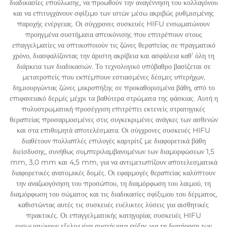
διαδικασίες επούλωσης, να προωθούν την αναγέννηση του κολλαγόνου
και να επιτυγχάνουν σφίξιμο των ιστών μέσω ακριβώς ρυθμισμένης
παροχής ενέργειας. Οι σύγχρονες συσκευές HIFU ενσωματώνουν
προηγμένα συστήματα απεικόνισης που επιτρέπουν στους
επαγγελματίες να οπτικοποιούν τις ζώνες θεραπείας σε πραγματικό
χρόνο, διασφαλίζοντας την άριστη ακρίβεια και ασφάλεια καθ’ όλη τη
διάρκεια των διαδικασιών. Το τεχνολογικό υπόβαθρο βασίζεται σε
μετατροπείς που εκπέμπουν εστιασμένες δέσμες υπερήχων,
δημιουργώντας ζώνες μικροπήξης σε προκαθορισμένα βάθη, από το
επιφανειακό δερμίς μέχρι τα βαθύτερα στρώματα της φάσκιας. Αυτή η
πολυστρωματική προσέγγιση επιτρέπει εκτενείς στρατηγικές
θεραπείας προσαρμοσμένες στις συγκεκριμένες ανάγκες των ασθενών
και στα επιθυμητά αποτελέσματα. Οι σύγχρονες συσκευές HIFU
διαθέτουν πολλαπλές επιλογές καρτρίτζ με διαφορετικά βάθη
διείσδυσης, συνήθως συμπεριλαμβανομένων των διαμορφώσεων 1,5
mm, 3,0 mm και 4,5 mm, για να αντιμετωπίζουν αποτελεσματικά
διαφορετικές ανατομικές δομές. Οι εφαρμογές θεραπείας καλύπτουν
την αναζωογόνηση του προσώπου, τη διαμόρφωση του λαιμού, τη
διαμόρφωση του σώματος και τις διαδικασίες σφίξιμου του δέρματος,
καθιστώντας αυτές τις συσκευές ευέλικτες λύσεις για αισθητικές
πρακτικές. Οι επαγγελματικής κατηγορίας συσκευές HIFU
ενσωματώνουν εξελιγμένα συστήματα ψύξης για τη διατήρηση των