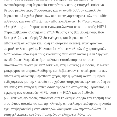
ανταπόκρισης στη θεραπεία επιτρέπουν στους επαγγελματίες να
θέτουν ρεαλιστικές προσδοκίες και να αναπτύσσουν κατάλληλα
θεραπευτικά σχέδια βάσει των ατομικών χαρακτηριστικών του κάθε
ασθενούς και των επιθυμητών αποτελεσμάτων. Τα πρωτόκολλα
εξασφάλισης ποιότητας που ενσωματώνονται στις συσκευές HIFU
περιλαμβάνουν συστήματα επαλήθευσης της βαθμονόμησης που
διασφαλίζουν σταθερή έξοδο ενέργειας και θεραπευτική
αποτελεσματικότητα καθ’ όλη τη διάρκεια εκτεταμένων χρονικών
περιόδων λειτουργίας. Η απουσία ενέσιμων υλικών ή χειρουργικών
διαδικασιών εξαλείφει τους κινδύνους που συνδέονται με αλλεργικές
αντιδράσεις, λοιμώξεις ή επιπλοκές επούλωσης, οι οποίες
συναντώνται συχνά με εναλλακτικές επεμβατικές μεθόδους. Μελέτες
μακροχρόνιας παρακολούθησης επιβεβαιώνουν τη σταθερότητα των
αποτελεσμάτων της θεραπείας χωρίς την εμφάνιση ανεπιθύμητων
ενδεχομένων με την πάροδο του χρόνου, παρέχοντας εμπιστοσύνη σε
ασθενείς και επαγγελματίες όσον αφορά τις αποφάσεις θεραπείας. Η
έγκριση των συσκευών HIFU από την FDA και οι διεθνείς
ρυθμιστικές εγκρίσεις αποδεικνύουν τη δέσμευση για την τήρηση των
προτύπων ασφαλείας και της κλινικής αποτελεσματικότητας, η οποία
έχει επιβεβαιωθεί μέσω αυστηρών δοκιμαστικών πρωτοκόλλων. Οι
επαγγελματικές ευθύνες παραμένουν ελάχιστες λόγω του