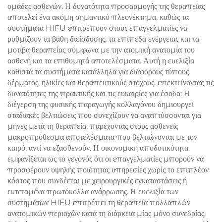
ομάδες ασθενών. Η δυνατότητα προσαρμογής της θεραπείας
αποτελεί ένα ακόμη σημαντικό πλεονέκτημα, καθώς τα
συστήματα HIFU επιτρέπουν στους επαγγελματίες να
ρυθμίζουν τα βάθη διείσδυσης, τα επίπεδα ενέργειας και τα
μοτίβα θεραπείας σύμφωνα με την ατομική ανατομία του
ασθενή και τα επιθυμητά αποτελέσματα. Αυτή η ευελιξία
καθιστά τα συστήματα κατάλληλα για διάφορους τύπους
δέρματος, ηλικίες και θεραπευτικούς στόχους, επεκτείνοντας τις
δυνατότητες της πρακτικής και τις ευκαιρίες για έσοδα. Η
διέγερση της φυσικής παραγωγής κολλαγόνου δημιουργεί
σταδιακές βελτιώσεις που συνεχίζουν να αναπτύσσονται για
μήνες μετά τη θεραπεία, παρέχοντας στους ασθενείς
μακροπρόθεσμα αποτελέσματα που βελτιώνονται με τον
καιρό, αντί να εξασθενούν. Η οικονομική αποδοτικότητα
εμφανίζεται ως το γεγονός ότι οι επαγγελματίες μπορούν να
προσφέρουν υψηλής ποιότητας υπηρεσίες χωρίς το επιπλέον
κόστος που συνδέεται με χειρουργικές εγκαταστάσεις ή
εκτεταμένα πρωτόκολλα ανάρρωσης. Η ευελιξία των
συστημάτων HIFU επιτρέπει τη θεραπεία πολλαπλών
ανατομικών περιοχών κατά τη διάρκεια μίας μόνο συνεδρίας,