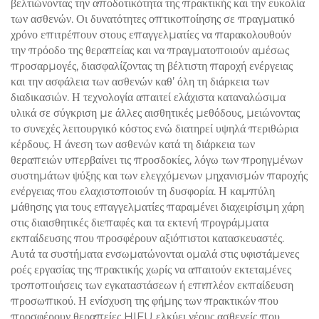
βελτιώνοντας την αποδοτικότητα της πρακτικής και την ευκολία
των ασθενών. Οι δυνατότητες οπτικοποίησης σε πραγματικό
χρόνο επιτρέπουν στους επαγγελματίες να παρακολουθούν
την πρόοδο της θεραπείας και να πραγματοποιούν αμέσως
προσαρμογές, διασφαλίζοντας τη βέλτιστη παροχή ενέργειας
και την ασφάλεια των ασθενών καθ’ όλη τη διάρκεια των
διαδικασιών. Η τεχνολογία απαιτεί ελάχιστα καταναλώσιμα
υλικά σε σύγκριση με άλλες αισθητικές μεθόδους, μειώνοντας
το συνεχές λειτουργικό κόστος ενώ διατηρεί υψηλά περιθώρια
κέρδους. Η άνεση των ασθενών κατά τη διάρκεια των
θεραπειών υπερβαίνει τις προσδοκίες, λόγω των προηγμένων
συστημάτων ψύξης και των ελεγχόμενων μηχανισμών παροχής
ενέργειας που ελαχιστοποιούν τη δυσφορία. Η καμπύλη
μάθησης για τους επαγγελματίες παραμένει διαχειρίσιμη χάρη
στις διαισθητικές διεπαφές και τα εκτενή προγράμματα
εκπαίδευσης που προσφέρουν αξιόπιστοι κατασκευαστές.
Αυτά τα συστήματα ενσωματώνονται ομαλά στις υφιστάμενες
ροές εργασίας της πρακτικής χωρίς να απαιτούν εκτεταμένες
τροποποιήσεις των εγκαταστάσεων ή επιπλέον εκπαίδευση
προσωπικού. Η ενίσχυση της φήμης των πρακτικών που
προσφέρουν θεραπείες HIFU ελκύει νέους ασθενείς που