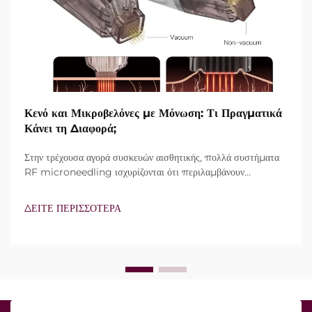
Κενό και Μικροβελόνες με Μόνωση: Τι Πραγματικά
Κάνει τη Διαφορά;
Στην τρέχουσα αγορά συσκευών αισθητικής, πολλά συστήματα
RF microneedling ισχυρίζονται ότι περιλαμβάνουν
τεχνολογία vacuum και μονωμένες βελόνες. Ωστόσο, το
πραγματικό ερώτημα δεν είναι απλώς αν αυτά τα
ΔΕΙΤΕ ΠΕΡΙΣΣΟΤΕΡΑ
χαρακτηριστικά υπάρχουν, αλλά πώς λειτουργούν ακριβώς κατά
τη διάρκεια της κλινικής θεραπείας...