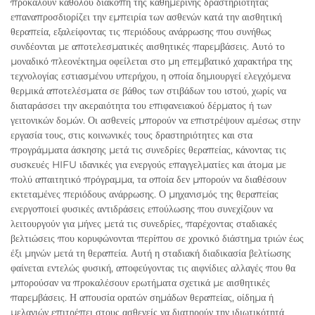
προκαλούν καθόλου διακοπή της καθημερινής δραστηριότητας
επαναπροσδιορίζει την εμπειρία των ασθενών κατά την αισθητική
θεραπεία, εξαλείφοντας τις περιόδους ανάρρωσης που συνήθως
συνδέονται με αποτελεσματικές αισθητικές παρεμβάσεις. Αυτό το
μοναδικό πλεονέκτημα οφείλεται στο μη επεμβατικό χαρακτήρα της
τεχνολογίας εστιασμένου υπερήχου, η οποία δημιουργεί ελεγχόμενα
θερμικά αποτελέσματα σε βάθος των στιβάδων του ιστού, χωρίς να
διαταράσσει την ακεραιότητα του επιφανειακού δέρματος ή των
γειτονικών δομών. Οι ασθενείς μπορούν να επιστρέψουν αμέσως στην
εργασία τους, στις κοινωνικές τους δραστηριότητες και στα
προγράμματα άσκησης μετά τις συνεδρίες θεραπείας, κάνοντας τις
συσκευές HIFU ιδανικές για ενεργούς επαγγελματίες και άτομα με
πολύ απαιτητικό πρόγραμμα, τα οποία δεν μπορούν να διαθέσουν
εκτεταμένες περιόδους ανάρρωσης. Ο μηχανισμός της θεραπείας
ενεργοποιεί φυσικές αντιδράσεις επούλωσης που συνεχίζουν να
λειτουργούν για μήνες μετά τις συνεδρίες, παρέχοντας σταδιακές
βελτιώσεις που κορυφώνονται περίπου σε χρονικό διάστημα τριών έως
έξι μηνών μετά τη θεραπεία. Αυτή η σταδιακή διαδικασία βελτίωσης
φαίνεται εντελώς φυσική, αποφεύγοντας τις αιφνίδιες αλλαγές που θα
μπορούσαν να προκαλέσουν ερωτήματα σχετικά με αισθητικές
παρεμβάσεις. Η απουσία ορατών σημάδων θεραπείας, οίδημα ή
μελανιών επιτρέπει στους ασθενείς να διατηρούν την ιδιωτικότητά