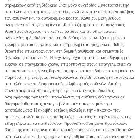
στρωμάτων κατά τη διάρκεια μίας μόνο συνεδρίας μεγιστοποιεί την
αποτελεσματικότητα της θεραπείας, ενώ ελαχιστοποιεί τις επισκέψεις
των ασθενών και το συνδεδεμένο κόστος. Κάθε ρύθμιση βάθους
αντιμετωπίζει συγκεκριμένα αισθητικά ζητήματα: οι επιφανειακές
θεραπείες στοχεύουν τις λεπτές ρυτίδες και τις επιφανειακές
ανωμαλίες, η διείσδυση σε μεσαίο βάθος αντιμετωπίζει τη μέτρια
χαλαρότητα του δέρματος και τα προβλήματα υφής, ενώ οι βαθιές
θεραπείες επικεντρώνονται στη δομική ανύψωση και σημαντικές
βελτιώσεις του κοντούρ. Η τεχνολογία χρησιμοποιεί καθοδήγηση με
εικόνες σε πραγματικό χρόνο, επιτρέποντας στους επαγγελματίες να
οπτικοποιούν τις ζώνες θεραπείας πριν, κατά τη διάρκεια και μετά την
παράδοση της ενέργειας, διασφαλίζοντας ακριβή εστίαση και συνεκτικά
αποτελέσματα σε διαφορετικούς πληθυσμούς ασθενών. Αυτή η
πολυστρωματική προσέγγιση διεγείρει εκτενείς διαδικασίες
αναμόρφωσης των ιστών, προωθώντας τη σύνθεση κολλαγόνου σε
διάφορα βάθη ταυτόχρονα για βελτιωμένα μακροπρόθεσμα
αποτελέσματα. Η ακριβής εστίαση εξαλείφει την «εικασία» που
συνήθως συνδέεται με τις αισθητικές θεραπείες, επιτρέποντας στους
επαγγελματίες να αναπτύσσουν προσωπικοποιημένα πρωτόκολλα
βάσει της ατομικής ανατομίας του κάθε ασθενούς και των επιθυμητών
αποτελεσμάτων. Προχωρημένοι αλγόριθμοι που ενσωματώνονται στις