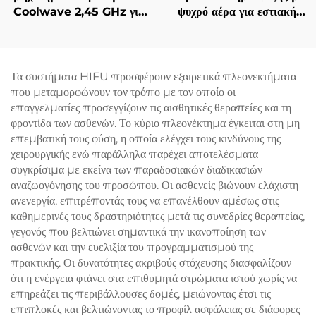
Coolwave 2,45 GHz για
ψυχρό αέρα για εστιακή
Αδυνατισμό Σώματος,
ψύξη κατά τη χρήση
Μείωση Κυτταρίτιδας,
αισθητικών λέιζερ,
Σήκωμα & Σφίξιμο
ανακούφιση πόνου,
Δέρματος και
προστασία του επιδερμίδα
Τα συστήματα HIFU προσφέρουν εξαιρετικά πλεονεκτήματα
Ραδιοσυχνότητας στο
και συνεχή, μη επαφόμενη
που μεταμορφώνουν τον τρόπο με τον οποίο οι
Πρόσωπο για Απώλεια
χρήση σε κλινικές
επαγγελματίες προσεγγίζουν τις αισθητικές θεραπείες και τη
Βάρους και Αδυνατισμό
φροντίδα των ασθενών. Το κύριο πλεονέκτημα έγκειται στη μη
Σώματος
επεμβατική τους φύση, η οποία ελέγχει τους κινδύνους της
χειρουργικής ενώ παράλληλα παρέχει αποτελέσματα
συγκρίσιμα με εκείνα των παραδοσιακών διαδικασιών
αναζωογόνησης του προσώπου. Οι ασθενείς βιώνουν ελάχιστη
ανενεργία, επιτρέποντάς τους να επανέλθουν αμέσως στις
καθημερινές τους δραστηριότητες μετά τις συνεδρίες θεραπείας,
γεγονός που βελτιώνει σημαντικά την ικανοποίηση των
ασθενών και την ευελιξία του προγραμματισμού της
πρακτικής. Οι δυνατότητες ακριβούς στόχευσης διασφαλίζουν
ότι η ενέργεια φτάνει στα επιθυμητά στρώματα ιστού χωρίς να
επηρεάζει τις περιβάλλουσες δομές, μειώνοντας έτσι τις
επιπλοκές και βελτιώνοντας το προφίλ ασφάλειας σε διάφορες