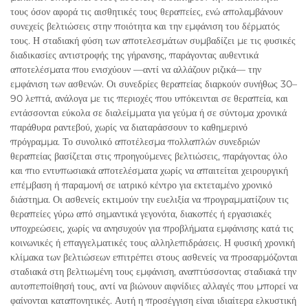
τους όσον αφορά τις αισθητικές τους θεραπείες, ενώ απολαμβάνουν
συνεχείς βελτιώσεις στην ποιότητα και την εμφάνιση του δέρματός
τους. Η σταδιακή φύση των αποτελεσμάτων συμβαδίζει με τις φυσικές
διαδικασίες αντιστροφής της γήρανσης, παράγοντας αυθεντικά
αποτελέσματα που ενισχύουν —αντί να αλλάζουν ριζικά— την
εμφάνιση των ασθενών. Οι συνεδρίες θεραπείας διαρκούν συνήθως 30–
90 λεπτά, ανάλογα με τις περιοχές που υπόκεινται σε θεραπεία, και
εντάσσονται εύκολα σε διαλείμματα για γεύμα ή σε σύντομα χρονικά
παράθυρα ραντεβού, χωρίς να διαταράσσουν το καθημερινό
πρόγραμμα. Το συνολικό αποτέλεσμα πολλαπλών συνεδριών
θεραπείας βασίζεται στις προηγούμενες βελτιώσεις, παράγοντας όλο
και πιο εντυπωσιακά αποτελέσματα χωρίς να απαιτείται χειρουργική
επέμβαση ή παραμονή σε ιατρικό κέντρο για εκτεταμένο χρονικό
διάστημα. Οι ασθενείς εκτιμούν την ευελιξία να προγραμματίζουν τις
θεραπείες γύρω από σημαντικά γεγονότα, διακοπές ή εργασιακές
υποχρεώσεις, χωρίς να ανησυχούν για προβλήματα εμφάνισης κατά τις
κοινωνικές ή επαγγελματικές τους αλληλεπιδράσεις. Η φυσική χρονική
κλίμακα των βελτιώσεων επιτρέπει στους ασθενείς να προσαρμόζονται
σταδιακά στη βελτιωμένη τους εμφάνιση, αναπτύσσοντας σταδιακά την
αυτοπεποίθησή τους, αντί να βιώνουν αιφνίδιες αλλαγές που μπορεί να
φαίνονται καταπονητικές. Αυτή η προσέγγιση είναι ιδιαίτερα ελκυστική