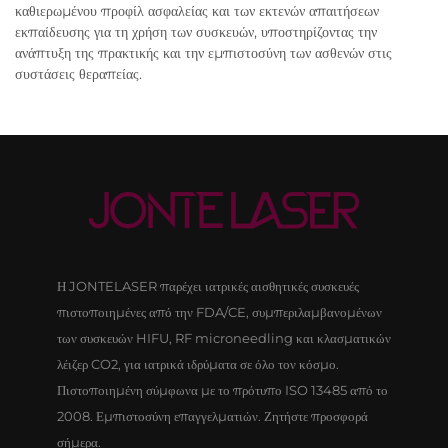
καθιερωμένου προφίλ ασφαλείας και των εκτενών απαιτήσεων
εκπαίδευσης για τη χρήση των συσκευών, υποστηρίζοντας την
ανάπτυξη της πρακτικής και την εμπιστοσύνη των ασθενών στις
συστάσεις θεραπείας.
Η JONTELASER παρέχει ιατρικές αισθητικές συσκευές
πιστοποιημένες από την FDA/CE, συμπεριλαμβανομένων
των συσκευών HIFU, RF microneedling και κλασματικών
λέιζερ CO2, για ιατρικά ιδρύματα σε όλο τον κόσμο.
Πιστοποιημένη σύμφωνα με το πρότυπο ISO 13485 από το
2008. Εμπιστοσύνη επαγγελματιών. Ζητήστε προσφορά
σήμερα.