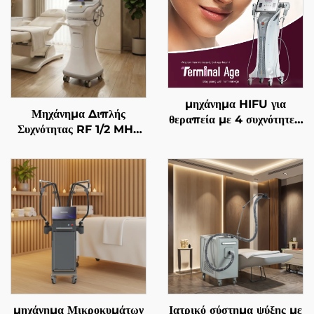
μηχάνημα HIFU για
Μηχάνημα Διπλής
θεραπεία με 4 συχνότητες,
Συχνότητας RF 1/2 MHz
ακριβής αντιγηραντική
με Χρυσές Μικροβελόνες
θεραπεία, σφίξιμο
για Αναζωογόνηση του
δέρματος, αναδιαμόρφωση
Προσώπου
σώματος και
αντιμετώπιση γήρανσης
μηχάνημα Μικροκυμάτων
Ιατρικό σύστημα ψύξης με