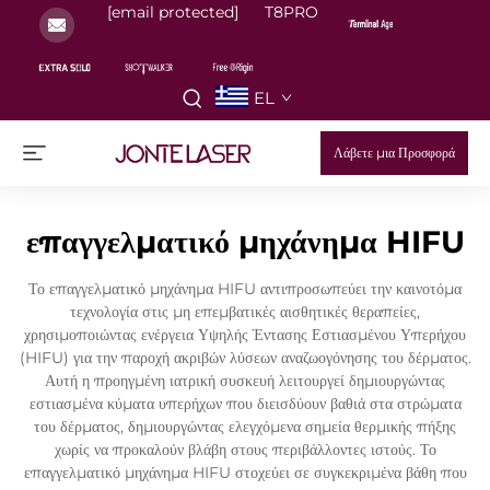
[email protected]
T8PRO
EL
Λάβετε μια Προσφορά
επαγγελματικό μηχάνημα HIFU
Το επαγγελματικό μηχάνημα HIFU αντιπροσωπεύει την καινοτόμα
τεχνολογία στις μη επεμβατικές αισθητικές θεραπείες,
χρησιμοποιώντας ενέργεια Υψηλής Έντασης Εστιασμένου Υπερήχου
(HIFU) για την παροχή ακριβών λύσεων αναζωογόνησης του δέρματος.
Αυτή η προηγμένη ιατρική συσκευή λειτουργεί δημιουργώντας
εστιασμένα κύματα υπερήχων που διεισδύουν βαθιά στα στρώματα
του δέρματος, δημιουργώντας ελεγχόμενα σημεία θερμικής πήξης
χωρίς να προκαλούν βλάβη στους περιβάλλοντες ιστούς. Το
επαγγελματικό μηχάνημα HIFU στοχεύει σε συγκεκριμένα βάθη που