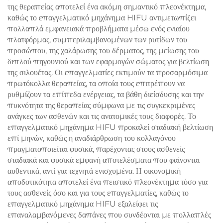
της θεραπείας αποτελεί ένα ακόμη σημαντικό πλεονέκτημα,
καθώς το επαγγελματικό μηχάνημα HIFU αντιμετωπίζει
πολλαπλά εμφανειακά προβλήματα μέσω ενός ενιαίου
πλατφόρμας, συμπεριλαμβανομένων των ρυτίδων του
προσώπου, της χαλάρωσης του δέρματος, της μείωσης του
διπλού πηγουνιού και των εφαρμογών σώματος για βελτίωση
της σιλουέτας. Οι επαγγελματίες εκτιμούν τα προσαρμόσιμα
πρωτόκολλα θεραπείας, τα οποία τους επιτρέπουν να
ρυθμίζουν τα επίπεδα ενέργειας, τα βάθη διείσδυσης και την
πυκνότητα της θεραπείας σύμφωνα με τις συγκεκριμένες
ανάγκες των ασθενών και τις ανατομικές τους διαφορές. Το
επαγγελματικό μηχάνημα HIFU προκαλεί σταδιακή βελτίωση
επί μηνών, καθώς η αναδιάρθρωση του κολλαγόνου
πραγματοποιείται φυσικά, παρέχοντας στους ασθενείς
σταδιακά και φυσικά εμφανή αποτελέσματα που φαίνονται
αυθεντικά, αντί για τεχνητά ενισχυμένα. Η οικονομική
αποδοτικότητα αποτελεί ένα πειστικό πλεονέκτημα τόσο για
τους ασθενείς όσο και για τους επαγγελματίες, καθώς το
επαγγελματικό μηχάνημα HIFU εξαλείφει τις
επαναλαμβανόμενες δαπάνες που συνδέονται με πολλαπλές