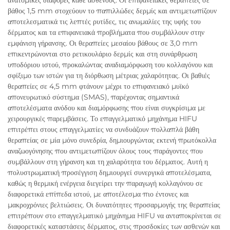
βάθος 1,5 mm στοχεύουν το παπιλλώδες δερμίς και αντιμετωπίζουν
αποτελεσματικά τις λεπτές ρυτίδες, τις ανωμαλίες της υφής του
δέρματος και τα επιφανειακά προβλήματα που συμβάλλουν στην
εμφάνιση γήρανσης. Οι θεραπείες μεσαίου βάθους σε 3,0 mm
επικεντρώνονται στο ρετικουλάριο δερμίς και στη συνάρθρωση
υποδόριου ιστού, προκαλώντας αναδιαμόρφωση του κολλαγόνου και
σφίξιμο των ιστών για τη διόρθωση μέτριας χαλαρότητας. Οι βαθιές
θεραπείες σε 4,5 mm φτάνουν μέχρι το επιφανειακό μυϊκό
απονευρωτικό σύστημα (SMAS), παρέχοντας σημαντικά
αποτελέσματα ανόδου και διαμόρφωσης που είναι συγκρίσιμα με
χειρουργικές παρεμβάσεις. Το επαγγελματικό μηχάνημα HIFU
επιτρέπει στους επαγγελματίες να συνδυάζουν πολλαπλά βάθη
θεραπείας σε μία μόνο συνεδρία, δημιουργώντας εκτενή πρωτόκολλα
αναζωογόνησης που αντιμετωπίζουν όλους τους παράγοντες που
συμβάλλουν στη γήρανση και τη χαλαρότητα του δέρματος. Αυτή η
πολυστρωματική προσέγγιση δημιουργεί συνεργικά αποτελέσματα,
καθώς η θερμική ενέργεια διεγείρει την παραγωγή κολλαγόνου σε
διαφορετικά επίπεδα ιστού, με αποτέλεσμα πιο έντονες και
μακροχρόνιες βελτιώσεις. Οι δυνατότητες προσαρμογής της θεραπείας
επιτρέπουν στο επαγγελματικό μηχάνημα HIFU να ανταποκρίνεται σε
διαφορετικές καταστάσεις δέρματος, στις προσδοκίες των ασθενών και