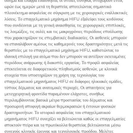
οίδημα και ελαφρά ευαισθησία, οι οποίες συνήθως υποχωρούν εντός
ωρών έως ημερών μετά τη θεραπεία, αποτελώντας σημαντικό
πλεονέκτημα ασφαλείας σε σύγκριση με τις χειρουργικές εναλλακτικές
λύσεις. Το επαγγελματικό μηχάνημα HIFU εξαλείφει τους κινδύνους
που συνδέονται με τη γενική αναισθησία, τις χειρουργικές επιπλοκές,
τις λοιμώξεις, τις ουλές και τις μακροχρόνιες περιόδους επούλωσης
που χαρακτηρίζουν τις επεμβατικές διαδικασίες. Οι ασθενείς μπορούν
να επαναλάβουν αμέσως τις καθημερινές τους δραστηριότητες μετά τις
θεραπείες με το επαγγελματικό μηχάνημα HIFU, καθιστώντας το
ιδανική επιλογή για ατόμα που δεν μπορούν να αντέξουν εκτεταμένες
περιόδους ανάρρωσης ή διακοπές εργασίας. Το προφίλ ασφαλείας
επεκτείνεται σε διαφορετικούς πληθυσμούς ασθενών, με κλινικά
στοιχεία που υποστηρίζουν τη χρήση της τεχνολογίας του
επαγγελματικού μηχανήματος HIFU σε διάφορες ηλικιακές ομάδες,
τύπους δέρματος και ανατομικές περιοχές. Οι απαιτήσεις για
μετεγχειρητική φροντίδα παραμένουν ελάχιστες, συνήθως
περιλαμβάνοντας βασικά μέτρα προστασίας του δέρματος και
προσωρινή αποφυγή ακραίων θερμοκρασιών ή έντονων φυσικών
δραστηριοτήτων. Το ιστορικό ασφαλείας του επαγγελματικού
μηχανήματος HIFU συνεχίζει να βελτιώνεται καθώς οι επαγγελματίες
αποκτούν πείρα και τα πρωτόκολλα θεραπείας βελτιώνονται μέσω
συνεχούς κλινικής έρευνας και τεχνολογικής προόδου. Μελέτες