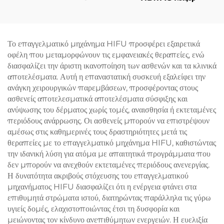
διόδιο λέιζερ 4 σε 1, με
αντικαθιστώμενες επαφές,
600 W, 1200 W, 1800
W, 3000 W, και μήκη
Το επαγγελματικό μηχάνημα HIFU προσφέρει εξαιρετικά
κύματος 755 nm, 808
οφέλη που μεταμορφώνουν τις εμφανειακές θεραπείες, ενώ
nm, 940 nm, 1064 nm,
διασφαλίζει την άριστη ικανοποίηση των ασθενών και τα κλινικά
σύμφωνα με τις
αποτελέσματα. Αυτή η επαναστατική συσκευή εξαλείφει την
προδιαγραφές MDR, FDA,
ανάγκη χειρουργικών παρεμβάσεων, προσφέροντας στους
MDSAP
ασθενείς αποτελεσματικά αποτελέσματα σύσφιξης και
ανύψωσης του δέρματος χωρίς τομές, αναισθησία ή εκτεταμένες
περιόδους ανάρρωσης. Οι ασθενείς μπορούν να επιστρέψουν
αμέσως στις καθημερινές τους δραστηριότητες μετά τις
θεραπείες με το επαγγελματικό μηχάνημα HIFU, καθιστώντας
την ιδανική λύση για ατόμα με απαιτητικά προγράμματα που
δεν μπορούν να ανεχθούν εκτεταμένες περιόδους ανενεργίας.
Η δυνατότητα ακριβούς στόχευσης του επαγγελματικού
μηχανήματος HIFU διασφαλίζει ότι η ενέργεια φτάνει στα
επιθυμητά στρώματα ιστού, διατηρώντας παράλληλα τις γύρω
υγιείς δομές, ελαχιστοποιώντας έτσι τη δυσφορία και
μειώνοντας τον κίνδυνο ανεπιθύμητων ενεργειών. Η ευελιξία