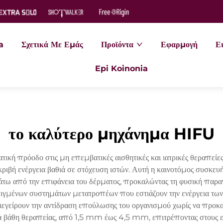
a
Σχετικά Με Εμάς
Προϊόντα
Εφαρμογή
Ει
Epi Koinonia
το καλύτερο μηχάνημα HIFU
κή πρόοδο στις μη επεμβατικές αισθητικές και ιατρικές θεραπείε
ιβή ενέργεια βαθιά σε στόχευση ιστών. Αυτή η καινοτόμος συσκευή
άτω από την επιφάνεια του δέρματος, προκαλώντας τη φυσική παραγ
ιγμένων συστημάτων μετατροπέων που εστιάζουν την ενέργεια των
εγείρουν την αντίδραση επούλωσης του οργανισμού χωρίς να προκαλ
άθη θεραπείας, από 1,5 mm έως 4,5 mm, επιτρέποντας στους επα