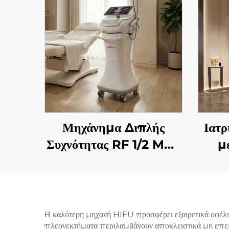
Μηχάνημα Διπλής
Ιατρ
Συχνότητας RF 1/2 MHz
μ
με Χρυσές Μικροβελόνες
εστ
για Αναζωογόνηση του
χρήση
Προσώπου
αν
Η καλύτερη μηχανή HIFU προσφέρει εξαιρετικά οφέλη π
πλεονεκτήματα περιλαμβάνουν αποκλειστικά μη επεμβατ
επιδ