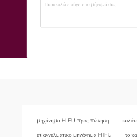
μηχάνημα HIFU προς πώληση
καλύτ
επαγγελματικό μηχάνημα HIFU
το κ