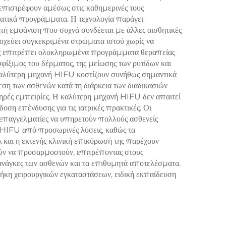
 επιστρέφουν αμέσως στις καθημερινές τους
λματικά προγράμματα. Η τεχνολογία παράγει
τή εμφάνιση που συχνά συνδέεται με άλλες αισθητικές
οχεύει συγκεκριμένα στρώματα ιστού χωρίς να
ευής επιτρέπει ολοκληρωμένα προγράμματα θεραπείας
ίξιμος του δέρματος, της μείωσης των ρυτίδων και
 καλύτερη μηχανή HIFU κοστίζουν συνήθως σημαντικά
ση των ασθενών κατά τη διάρκεια των διαδικασιών
νηρές εμπειρίες. Η καλύτερη μηχανή HIFU δεν απαιτεί
οση επένδυσης για τις ιατρικές πρακτικές. Οι
 επαγγελματίες να υπηρετούν πολλούς ασθενείς
 HIFU από προσωρινές λύσεις, καθώς τα
 και η εκτενής κλινική επικύρωσή της παρέχουν
ύν να προσαρμοστούν, επιτρέποντας στους
 ανάγκες των ασθενών και τα επιθυμητά αποτελέσματα.
θήκη χειρουργικών εγκαταστάσεων, ειδική εκπαίδευση