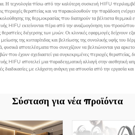
α. Η τεχνολογία πίσω από την καλύτερη συσκευή HIFU περιλαμβάνε
ις περιοχές θεραπείας και να παρακολουθούν την παράδοση ενέργεια
ολούθησης της θερμοκρασίας που διατηρούν τα βέλτιστα θερμικά 
κευής HIFU εκτείνονται πέρα από την αναζωογόνηση του προσώπου
ς θεραπείες διέγερσης των μυών. Οι κλινικές εφαρμογές δείχνουν ε
ίωσης της κυτταρίτιδας και βελτίωσης της συνολικής υφής του δέρ
κά, φυσικά αποτελέσματα που συνεχίζουν να βελτιώνονται για αρκε
 που έχουν σχεδιαστεί για συγκεκριμένες περιοχές θεραπείας, διασ
κευής HIFU αποτελεί μια παραδειγματική αλλαγή στην αισθητική ιατ
κές διαδικασίες με ελάχιστη ανάγκη για απουσία από την εργασία κ
Σύσταση για νέα προϊόντα