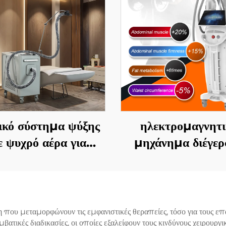
ικό σύστημα ψύξης
ηλεκτρομαγνητι
ε ψυχρό αέρα για
μηχάνημα διέγερ
ιακή ψύξη κατά τη
μυών EMS Ciccsl
 αισθητικών λέιζερ,
Tesla, με 4 χειρολ
ακούφιση πόνου,
για αισθητικά σαλ
προστασία του
ου μεταμορφώνουν τις εμφανιστικές θεραπείες, τόσο για τους επαγγ
ικές διαδικασίες, οι οποίες εξαλείφουν τους κινδύνους χειρουργική
ερμίδα και συνεχή,