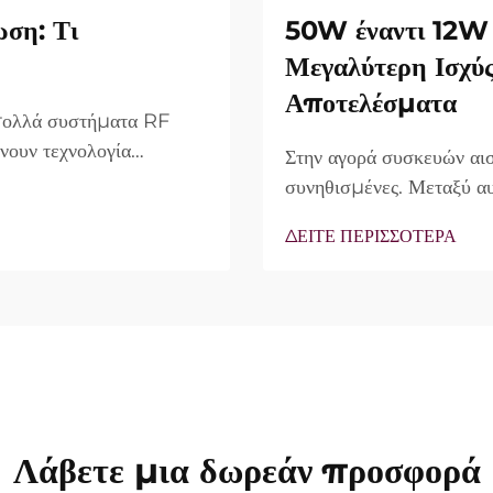
ωση: Τι
50W έναντι 12W 
Μεγαλύτερη Ισχύ
Αποτελέσματα
 πολλά συστήματα RF
νουν τεχνολογία
Στην αγορά συσκευών αισ
ο πραγματικό ερώτημα
συνηθισμένες. Μεταξύ αυ
υπάρχουν, αλλά πώς
συχνά ως κύριο πλεονέκ
ΔΕΙΤΕ ΠΕΡΙΣΣΟΤΕΡΑ
νικής θεραπείας...
άποψης, η πραγματικότητ
περιπτώσεις, η λεγόμενη 
Λάβετε μια δωρεάν προσφορά