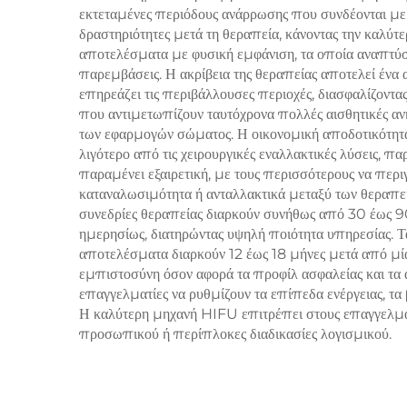
εκτεταμένες περιόδους ανάρρωσης που συνδέονται με τ
μη ε
δραστηριότητες μετά τη θεραπεία, κάνοντας την καλύ
αποτελέσματα με φυσική εμφάνιση, τα οποία αναπτύσσ
παρεμβάσεις. Η ακρίβεια της θεραπείας αποτελεί έν
επηρεάζει τις περιβάλλουσες περιοχές, διασφαλίζοντ
που αντιμετωπίζουν ταυτόχρονα πολλές αισθητικές αν
των εφαρμογών σώματος. Η οικονομική αποδοτικότητα
λιγότερο από τις χειρουργικές εναλλακτικές λύσεις,
παραμένει εξαιρετική, με τους περισσότερους να περι
καταναλωσιμότητα ή ανταλλακτικά μεταξύ των θεραπειώ
συνεδρίες θεραπείας διαρκούν συνήθως από 30 έως 90
ημερησίως, διατηρώντας υψηλή ποιότητα υπηρεσίας.
αποτελέσματα διαρκούν 12 έως 18 μήνες μετά από μία
εμπιστοσύνη όσον αφορά τα προφίλ ασφαλείας και τα
επαγγελματίες να ρυθμίζουν τα επίπεδα ενέργειας, τα
Η καλύτερη μηχανή HIFU επιτρέπει στους επαγγελματί
προσωπικού ή περίπλοκες διαδικασίες λογισμικού.