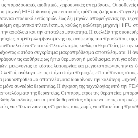
ις παραδοσιακές αισθητικές χειρουργικές επεμβάσεις. Οι ασθενείς
παφόμενη χρήση σε
τερη μηχανή HIFU ιδανική για εντατικούς τρόπους ζωής και επαγγε
ονται σταδιακά εντός τριών έως έξι μηνών, αποφεύγοντας την τεχνη
κλινικές
α ακόμη σημαντικό πλεονέκτημα, καθώς η καλύτερη μηχανή HIFU στ
ας την ασφάλεια και την αποτελεσματικότητα. Η ευελιξία της συσκ
ησυχίες, συμπεριλαμβανομένης της ανύψωσης του προσώπου, της σφ
 αποτελεί ένα πειστικό πλεονέκτημα, καθώς οι θεραπείες με την
 παρέχοντας ωστόσο συγκρίσιμα μακροπρόθεσμα αποτελέσματα. Η άνε
γράφουν τις αισθήσεις ως ήπια θέρμανση ή μούδιασμα, αντί για οδυ
ν, μειώνοντας το κόστος λειτουργίας και μεγιστοποιώντας την απόδ
 λεπτά, ανάλογα με τις στόχο στόχο περιοχές, επιτρέποντας στους
 Τα μακροπρόθεσμα αποτελέσματα διακρίνουν την καλύτερη μηχανή
 μόνο συνεδρία θεραπείας. Η έγκριση της τεχνολογίας από την FDA
 αποτελέσματα της θεραπείας. Οι παράμετροι της θεραπείας μπορο
 βάθη διείσδυσης και τα μοτίβα θεραπείας σύμφωνα με τις ατομικές
ες να επεκτείνουν τις υπηρεσίες τους χωρίς να απαιτείται η προσ