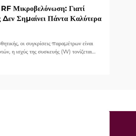
RF Μικροβελόνωση: Γιατί
ς Δεν Σημαίνει Πάντα Καλύτερα
θητικής, οι συγκρίσεις παραμέτρων είναι
τών, η ισχύς της συσκευής (W) τονίζεται
τημα πώλησης. Ωστόσο, από κλινικής
α είναι πολύ διαφορετική. Σε πολλές
«ισχύς...»