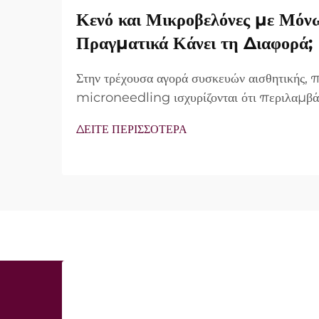
Κενό και Μικροβελόνες με Μόν
Πραγματικά Κάνει τη Διαφορά;
Στην τρέχουσα αγορά συσκευών αισθητικής,
microneedling ισχυρίζονται ότι περιλαμβά
vacuum και μονωμένες βελόνες. Ωστόσο, τ
ΔΕΙΤΕ ΠΕΡΙΣΣΟΤΕΡΑ
δεν είναι απλώς αν αυτά τα χαρακτηριστικά 
λειτουργούν ακριβώς κατά τη διάρκεια της κλι