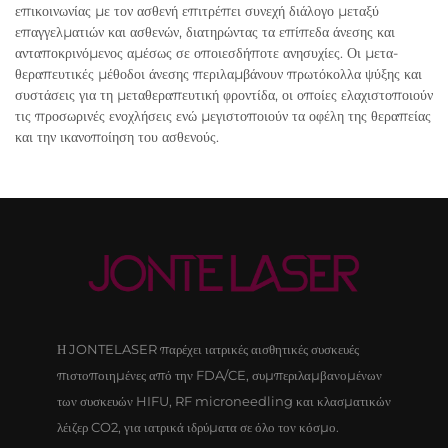
επικοινωνίας με τον ασθενή επιτρέπει συνεχή διάλογο μεταξύ
επαγγελματιών και ασθενών, διατηρώντας τα επίπεδα άνεσης και
ανταποκρινόμενος αμέσως σε οποιεσδήποτε ανησυχίες. Οι μετα-
θεραπευτικές μέθοδοι άνεσης περιλαμβάνουν πρωτόκολλα ψύξης και
συστάσεις για τη μεταθεραπευτική φροντίδα, οι οποίες ελαχιστοποιούν
τις προσωρινές ενοχλήσεις ενώ μεγιστοποιούν τα οφέλη της θεραπείας
και την ικανοποίηση του ασθενούς.
Η JONTELASER παρέχει ιατρικές αισθητικές συσκευές
πιστοποιημένες από την FDA/CE, συμπεριλαμβανομένων
των συσκευών HIFU, RF microneedling και κλασματικών
λέιζερ CO2, για ιατρικά ιδρύματα σε όλο τον κόσμο.