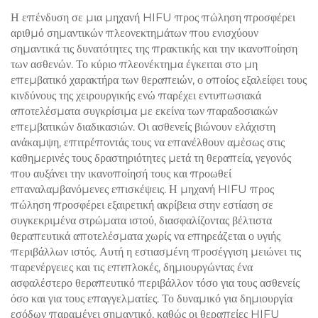
προστασία του επιδερμίδα
Η επένδυση σε μια μηχανή HIFU προς πώληση προσφέρει
και συνεχή, μη επαφόμενη
αριθμό σημαντικών πλεονεκτημάτων που ενισχύουν
χρήση σε κλινικές
σημαντικά τις δυνατότητες της πρακτικής και την ικανοποίηση
των ασθενών. Το κύριο πλεονέκτημα έγκειται στο μη
επεμβατικό χαρακτήρα των θεραπειών, ο οποίος εξαλείφει τους
κινδύνους της χειρουργικής ενώ παρέχει εντυπωσιακά
αποτελέσματα συγκρίσιμα με εκείνα των παραδοσιακών
επεμβατικών διαδικασιών. Οι ασθενείς βιώνουν ελάχιστη
ανάκαμψη, επιτρέποντάς τους να επανέλθουν αμέσως στις
καθημερινές τους δραστηριότητες μετά τη θεραπεία, γεγονός
που αυξάνει την ικανοποίησή τους και προωθεί
επαναλαμβανόμενες επισκέψεις. Η μηχανή HIFU προς
πώληση προσφέρει εξαιρετική ακρίβεια στην εστίαση σε
συγκεκριμένα στρώματα ιστού, διασφαλίζοντας βέλτιστα
θεραπευτικά αποτελέσματα χωρίς να επηρεάζεται ο υγιής
περιβάλλων ιστός. Αυτή η εστιασμένη προσέγγιση μειώνει τις
παρενέργειες και τις επιπλοκές, δημιουργώντας ένα
ασφαλέστερο θεραπευτικό περιβάλλον τόσο για τους ασθενείς
όσο και για τους επαγγελματίες. Το δυναμικό για δημιουργία
εσόδων παραμένει σημαντικό, καθώς οι θεραπείες HIFU