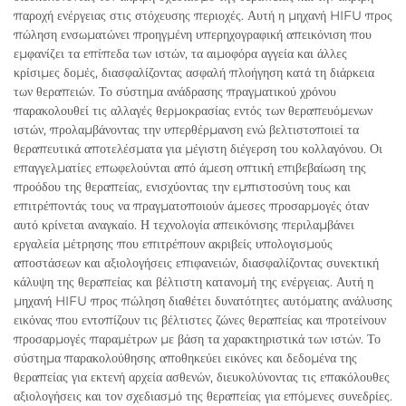
παροχή ενέργειας στις στόχευσης περιοχές. Αυτή η μηχανή HIFU προς
πώληση ενσωματώνει προηγμένη υπερηχογραφική απεικόνιση που
εμφανίζει τα επίπεδα των ιστών, τα αιμοφόρα αγγεία και άλλες
κρίσιμες δομές, διασφαλίζοντας ασφαλή πλοήγηση κατά τη διάρκεια
των θεραπειών. Το σύστημα ανάδρασης πραγματικού χρόνου
παρακολουθεί τις αλλαγές θερμοκρασίας εντός των θεραπευόμενων
ιστών, προλαμβάνοντας την υπερθέρμανση ενώ βελτιστοποιεί τα
θεραπευτικά αποτελέσματα για μέγιστη διέγερση του κολλαγόνου. Οι
επαγγελματίες επωφελούνται από άμεση οπτική επιβεβαίωση της
προόδου της θεραπείας, ενισχύοντας την εμπιστοσύνη τους και
επιτρέποντάς τους να πραγματοποιούν άμεσες προσαρμογές όταν
αυτό κρίνεται αναγκαίο. Η τεχνολογία απεικόνισης περιλαμβάνει
εργαλεία μέτρησης που επιτρέπουν ακριβείς υπολογισμούς
αποστάσεων και αξιολογήσεις επιφανειών, διασφαλίζοντας συνεκτική
κάλυψη της θεραπείας και βέλτιστη κατανομή της ενέργειας. Αυτή η
μηχανή HIFU προς πώληση διαθέτει δυνατότητες αυτόματης ανάλυσης
εικόνας που εντοπίζουν τις βέλτιστες ζώνες θεραπείας και προτείνουν
προσαρμογές παραμέτρων με βάση τα χαρακτηριστικά των ιστών. Το
σύστημα παρακολούθησης αποθηκεύει εικόνες και δεδομένα της
θεραπείας για εκτενή αρχεία ασθενών, διευκολύνοντας τις επακόλουθες
αξιολογήσεις και τον σχεδιασμό της θεραπείας για επόμενες συνεδρίες.