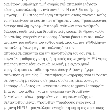
διαθέτουν υψηλότερη τιμή αγοράς ενώ απαιτούν ελάχιστο
κόστος καταναλωσίμων ανά συνεδρία. Η ευελιξία αυτής της
μηχανής HIFU προς πώληση επιτρέπει στους επαγγελματίες
να επεκτείνουν το φάσμα των υπηρεσιών τους, προσελκύοντας
διαφορετικά δημογραφικά προφίλ ασθενών που αναζητούν
διάφορες αισθητικές και θεραπευτικές λύσεις. Τα πρωτόκολλα
θεραπείας μπορούν να προσαρμόζονται βάσει των ατομικών
αναγκών του ασθενή, του τύπου δέρματος και των επιθυμητών
αποτελεσμάτων, μεγιστοποιώντας έτσι την
αποτελεσματικότητα και την ικανοποίηση του ασθενή. Η
καμπύλη μάθησης για τη χρήση αυτής της μηχανής HIFU προς
πώληση παραμένει σχετικά μαλακή, με εξαντλητικά
προγράμματα εκπαίδευσης που διασφαλίζουν γρήγορη
απόκτηση εμπειρίας. Οι απαιτήσεις συντήρησης είναι ελάχιστες
σε σύγκριση με άλλες αισθητικές συσκευές, μειώνοντας το
λειτουργικό κόστος και μεγιστοποιώντας το χρόνο λειτουργίας.
Η άνεση του ασθενή κατά τη διάρκεια των θεραπειών
βελτιώνεται μέσω προηγμένων συστημάτων ψύξης και
βελτιστοποιημένων προτύπων παράδοσης ενέργειας. Η
μηχανή HIFU προς πώληση ενισχύει τη φήμη της πρακτικής