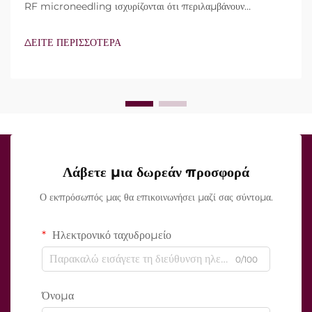
RF microneedling ισχυρίζονται ότι περιλαμβάνουν
τεχνολογία vacuum και μονωμένες βελόνες. Ωστόσο, το
πραγματικό ερώτημα δεν είναι απλώς αν αυτά τα
ΔΕΙΤΕ ΠΕΡΙΣΣΟΤΕΡΑ
χαρακτηριστικά υπάρχουν, αλλά πώς λειτουργούν ακριβώς κατά
τη διάρκεια της κλινικής θεραπείας...
Λάβετε μια δωρεάν προσφορά
Ο εκπρόσωπός μας θα επικοινωνήσει μαζί σας σύντομα.
Ηλεκτρονικό ταχυδρομείο
0/100
Όνομα