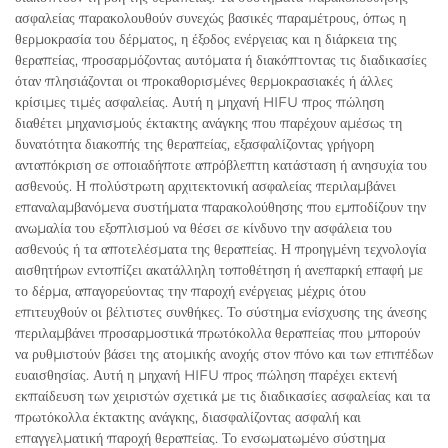
ασφαλείας παρακολουθούν συνεχώς βασικές παραμέτρους, όπως η
θερμοκρασία του δέρματος, η έξοδος ενέργειας και η διάρκεια της
θεραπείας, προσαρμόζοντας αυτόματα ή διακόπτοντας τις διαδικασίες
όταν πλησιάζονται οι προκαθορισμένες θερμοκρασιακές ή άλλες
κρίσιμες τιμές ασφαλείας. Αυτή η μηχανή HIFU προς πώληση
διαθέτει μηχανισμούς έκτακτης ανάγκης που παρέχουν αμέσως τη
δυνατότητα διακοπής της θεραπείας, εξασφαλίζοντας γρήγορη
ανταπόκριση σε οποιαδήποτε απρόβλεπτη κατάσταση ή ανησυχία του
ασθενούς. Η πολύστρωτη αρχιτεκτονική ασφαλείας περιλαμβάνει
επαναλαμβανόμενα συστήματα παρακολούθησης που εμποδίζουν την
ανωμαλία του εξοπλισμού να θέσει σε κίνδυνο την ασφάλεια του
ασθενούς ή τα αποτελέσματα της θεραπείας. Η προηγμένη τεχνολογία
αισθητήρων εντοπίζει ακατάλληλη τοποθέτηση ή ανεπαρκή επαφή με
το δέρμα, απαγορεύοντας την παροχή ενέργειας μέχρις ότου
επιτευχθούν οι βέλτιστες συνθήκες. Το σύστημα ενίσχυσης της άνεσης
περιλαμβάνει προσαρμοστικά πρωτόκολλα θεραπείας που μπορούν
να ρυθμιστούν βάσει της ατομικής ανοχής στον πόνο και των επιπέδων
ευαισθησίας. Αυτή η μηχανή HIFU προς πώληση παρέχει εκτενή
εκπαίδευση των χειριστών σχετικά με τις διαδικασίες ασφαλείας και τα
πρωτόκολλα έκτακτης ανάγκης, διασφαλίζοντας ασφαλή και
επαγγελματική παροχή θεραπείας. Το ενσωματωμένο σύστημα