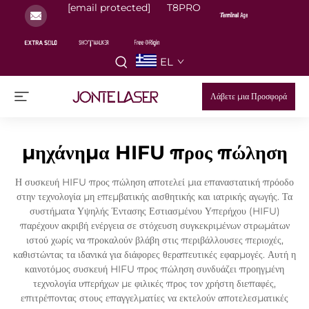
[email protected]
T8PRO
EL
Λάβετε μια Προσφορά
μηχάνημα HIFU προς πώληση
Η συσκευή HIFU προς πώληση αποτελεί μια επαναστατική πρόοδο
στην τεχνολογία μη επεμβατικής αισθητικής και ιατρικής αγωγής. Τα
συστήματα Υψηλής Έντασης Εστιασμένου Υπερήχου (HIFU)
παρέχουν ακριβή ενέργεια σε στόχευση συγκεκριμένων στρωμάτων
ιστού χωρίς να προκαλούν βλάβη στις περιβάλλουσες περιοχές,
καθιστώντας τα ιδανικά για διάφορες θεραπευτικές εφαρμογές. Αυτή η
καινοτόμος συσκευή HIFU προς πώληση συνδυάζει προηγμένη
τεχνολογία υπερήχων με φιλικές προς τον χρήστη διεπαφές,
επιτρέποντας στους επαγγελματίες να εκτελούν αποτελεσματικές