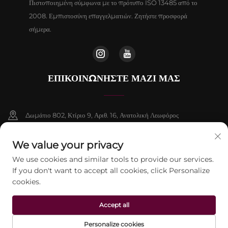
Πιστοποιημένη σύμφωνα με το πρότυπο ISO 13485 από το
2008. Εμπιστοσύνη επαγγελματιών. Ζητήστε προσφορά
σήμερα.
ΕΠΙΚΟΙΝΩΝΉΣΤΕ ΜΑΖΊ ΜΑΣ
Δωμάτιο 802, Κτίριο 9, Αριθ. 16, Ανατολική Λεωφόρος
Chenguang, Δήμος Fangshan, Πεκίνο
We value your privacy
+86-13911459627
We use cookies and similar tools to provide our services.
If you don't want to accept all cookies, click Personalize
[email protected]
cookies.
Accept all
Πνευματικά δικαιώματα © 2026 Beijing Jontelaser Technology CO., LTD.
Με επιφύλαξη παντός δικαιώματος.
Πολιτική Απορρήτου
Personalize cookies