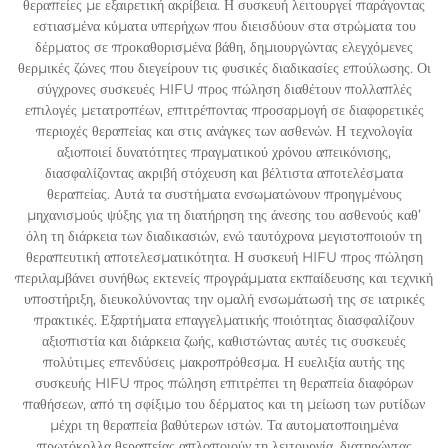
θεραπείες με εξαιρετική ακρίβεια. Η συσκευή λειτουργεί παράγοντας
εστιασμένα κύματα υπερήχων που διεισδύουν στα στρώματα του
δέρματος σε προκαθορισμένα βάθη, δημιουργώντας ελεγχόμενες
θερμικές ζώνες που διεγείρουν τις φυσικές διαδικασίες επούλωσης. Οι
σύγχρονες συσκευές HIFU προς πώληση διαθέτουν πολλαπλές
επιλογές μετατροπέων, επιτρέποντας προσαρμογή σε διαφορετικές
περιοχές θεραπείας και στις ανάγκες των ασθενών. Η τεχνολογία
αξιοποιεί δυνατότητες πραγματικού χρόνου απεικόνισης,
διασφαλίζοντας ακριβή στόχευση και βέλτιστα αποτελέσματα
θεραπείας. Αυτά τα συστήματα ενσωματώνουν προηγμένους
μηχανισμούς ψύξης για τη διατήρηση της άνεσης του ασθενούς καθ’
όλη τη διάρκεια των διαδικασιών, ενώ ταυτόχρονα μεγιστοποιούν τη
θεραπευτική αποτελεσματικότητα. Η συσκευή HIFU προς πώληση
περιλαμβάνει συνήθως εκτενείς προγράμματα εκπαίδευσης και τεχνική
υποστήριξη, διευκολύνοντας την ομαλή ενσωμάτωσή της σε ιατρικές
πρακτικές. Εξαρτήματα επαγγελματικής ποιότητας διασφαλίζουν
αξιοπιστία και διάρκεια ζωής, καθιστώντας αυτές τις συσκευές
πολύτιμες επενδύσεις μακροπρόθεσμα. Η ευελιξία αυτής της
συσκευής HIFU προς πώληση επιτρέπει τη θεραπεία διαφόρων
παθήσεων, από τη σφίξιμο του δέρματος και τη μείωση των ρυτίδων
μέχρι τη θεραπεία βαθύτερων ιστών. Τα αυτοματοποιημένα
πρωτόκολλα θεραπείας απλοποιούν τη λειτουργία, διατηρώντας