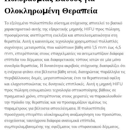
Ολοκληρωμένη Θεραπεία
Το εξελιγμένο πολυεπίπεδο σύστημα στόχευσης αποτελεί το βασικό
χαρακτηριστικό αυτής της εξαιρετικής μηχανής HIFU προς πώληση,
προσφέροντας ανεπίτρεπτη ευελιξία και αποτελεσματικότητα στη
θεραπεία. Αυτή η καινοτόμος τεχνολογία χρησιμοποιεί πολλαπλές
συχνότητες μετατροπέα, που καλύπτουν βάθη από 1,5 mm έως 4,5
mm, επιτρέποντας στους επαγγελματίες να αντιμετωπίζουν διάφορα
επίπεδα του δέρματος και διαφορετικούς τύπους ιστών σε μία μόνο
συνεδρία θεραπείας. Η δυνατότητα ακριβούς στόχευσης διασφαλίζει ότι
η ενέργεια φτάνει στα βέλτιστα βάθη ιστού, διατηρώντας παράλληλα τις
περιβάλλουσες δομές, μεγιστοποιώντας έτσι τα θεραπευτικά οφέλη
και ελαχιστοποιώντας τις δυνητικές επιπλοκές. Αυτή η μηχανή HIFU
προς πώληση ενσωματώνει τεχνολογία οπτικοποίησης βάθους σε
πραγματικό χρόνο, επιτρέποντας στους χειριστές να παρακολουθούν
την πρόοδο της θεραπείας και να προσαρμόζουν αμέσως τις
παραμέτρους για βέλτιστα αποτελέσματα. Η πολυεπίπεδη
προσέγγιση επιτρέπει ολοκληρωμένη αναζωογόνηση του προσώπου,
στοχεύοντας ταυτόχρονα διάφορα ανατομικά επίπεδα,
συμπεριλαμβανομένης της σφιξίματος του επιφανειακού δέρματος,