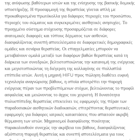
της ανύψωσης βαθύτερων ιστών και της ενίσχυσης της βασικής δομικής
υποστήριξης. Η προσαρμογή της θεραπείας γίνεται απλή με
προκαθορισμένα πρωτόκολλα για διάφορες περιοχές του προσώπου,
περιοχές του σώματος και συγκεκριμένες αισθητικές ανησυχίες. Το
προηγμένο σύστημα στόχευσης προσαρμόζεται σε διάφορες
ανατομικές διαφορές και τύπους δέρματος των ασθενών,
διασφαλίζοντας συνεπή αποτελέσματα σε διαφορετικές δημογραφικές
ομάδες και σενάρια θεραπείας. Οι επαγγελματίες μπορούν να
μεταβαίνουν ομαλά μεταξύ των διαφόρων βαθών θεραπείας κατά τη
διάρκεια των συνεδριών, βελτιστοποιώντας την κατανομή της ενέργειας
και μεγιστοποιώντας τη διέγερση της κολλαγόνης σε πολλαπλά
επίπεδα ιστών. Αυτή η μηχανή HIFU προς πώληση διαθέτει ευφυή
τεχνολογία αναγνώρισης βάθους, η οποία αποτρέπει την παροχή
ενέργειας πέραν των προβλεπόμενων στόχων, βελτιώνοντας το προφίλ
ασφαλείας και μειώνοντας το άγχος του χειριστή. Η δυνατότητα
πολυεπίπεδης θεραπείας επεκτείνει τις εφαρμογές της πέραν των
παραδοσιακών αισθητικών διαδικασιών, επιτρέποντας θεραπευτικές
εφαρμογές για διάφορες ιατρικές καταστάσεις που απαιτούν ακριβή
θέρμανση των ιστών. Μηχανισμοί διασφάλισης ποιότητας
παρακολουθούν συνεχώς την ακρίβεια του βάθους, διασφαλίζοντας
αξιόπιστη παροχή θεραπείας και συνεπή αποτελέσματα για τους