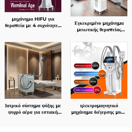
μηχάνημα HIFU για
Εγκεκριμένο μηχάνημα
θεραπεία με 4 συχνότητες,
μειωτικής θεραπείας
ακριβής αντιγηραντική
λίπους και χειρισμού της
θεραπεία, σφίξιμο
κυτταρίτιδας La Sculptor
δέρματος, αναδιαμόρφωση
1060, με διόδιο λέιζερ
σώματος και
1060 nm για
αντιμετώπιση γήρανσης
αναδιαμόρφωση και
λιπόλυση του σώματος
Ιατρικό σύστημα ψύξης με
ηλεκτρομαγνητικό
ψυχρό αέρα για εστιακή
μηχάνημα διέγερσης μυών
ψύξη κατά τη χρήση
EMS Ciccslim 3 Tesla,
αισθητικών λέιζερ,
με 4 χειρολαβές, για
ανακούφιση πόνου,
αισθητικά σαλόνια