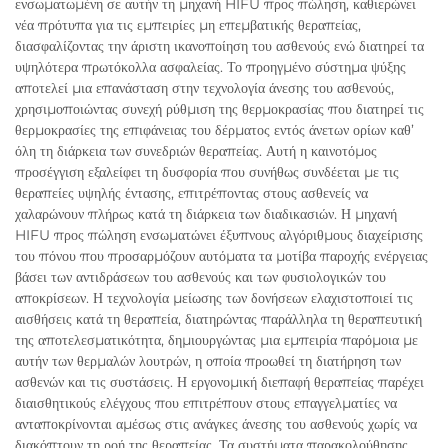
ενσωματωμένη σε αυτήν τη μηχανή HIFU προς πώληση, καθιερώνει
νέα πρότυπα για τις εμπειρίες μη επεμβατικής θεραπείας,
διασφαλίζοντας την άριστη ικανοποίηση του ασθενούς ενώ διατηρεί τα
υψηλότερα πρωτόκολλα ασφαλείας. Το προηγμένο σύστημα ψύξης
αποτελεί μια επανάσταση στην τεχνολογία άνεσης του ασθενούς,
χρησιμοποιώντας συνεχή ρύθμιση της θερμοκρασίας που διατηρεί τις
θερμοκρασίες της επιφάνειας του δέρματος εντός άνετων ορίων καθ’
όλη τη διάρκεια των συνεδριών θεραπείας. Αυτή η καινοτόμος
προσέγγιση εξαλείφει τη δυσφορία που συνήθως συνδέεται με τις
θεραπείες υψηλής έντασης, επιτρέποντας στους ασθενείς να
χαλαρώνουν πλήρως κατά τη διάρκεια των διαδικασιών. Η μηχανή
HIFU προς πώληση ενσωματώνει έξυπνους αλγόριθμους διαχείρισης
του πόνου που προσαρμόζουν αυτόματα τα μοτίβα παροχής ενέργειας
βάσει των αντιδράσεων του ασθενούς και των φυσιολογικών του
αποκρίσεων. Η τεχνολογία μείωσης των δονήσεων ελαχιστοποιεί τις
αισθήσεις κατά τη θεραπεία, διατηρώντας παράλληλα τη θεραπευτική
της αποτελεσματικότητα, δημιουργώντας μια εμπειρία παρόμοια με
αυτήν των θερμαλών λουτρών, η οποία προωθεί τη διατήρηση των
ασθενών και τις συστάσεις. Η εργονομική διεπαφή θεραπείας παρέχει
διαισθητικούς ελέγχους που επιτρέπουν στους επαγγελματίες να
ανταποκρίνονται αμέσως στις ανάγκες άνεσης του ασθενούς χωρίς να
διακόπτουν τη ροή της θεραπείας. Τα συστήματα παρακολούθησης