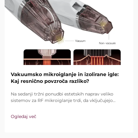
Vakuumsko mikroiglanje in izolirane igle:
Kaj resnično povzroča razliko?
Na sedanji tržni ponudbi estetskih naprav veliko
sistemov za RF mikroiglanje trdi, da vključujejo
vakuumsko tehnologijo in izolirane igle. Ključno
vprašanje pa ni le, ali te funkcije sploh obstajajo,
Ogledaj več
temveč kako natančno delujejo med kliničnim
zdravljenjem ...