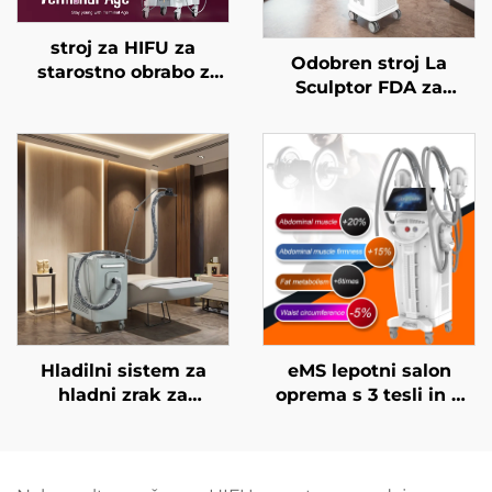
stroj za HIFU za
Odobren stroj La
starostno obrabo z
Sculptor FDA za
natančnim
zmanjševanje
zdravljenjem na 4
maščobe in celulita z
frekvencah,
diodnim laserjem 1060
dvigovanje obraza,
nm za oblikovanje
napenjanje kože in
telesa in izgubo teže
modeliranje telesa
Hladilni sistem za
eMS lepotni salon
hladni zrak za
oprema s 3 tesli in 4
medicinske namene
ročaji Ciccslim za
za estetske lasere,
elektromagnetno
lajšanje bolečin,
stimulacijo mišic
epidermalno zaščito,