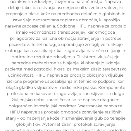
učinkovitih zdravljenj z izjemno natančnostjo. Naprava
deluje tako, da ustvarja usmerjene ultrazvočne valove, ki
prepenjajo plasti kože na predhodno določenih globinah in
ustvarjajo nadzorovana toplotna območja, ki sprožijo
naravne procese celjenja. Sodobne HIFU naprave za prodajo
imajo več možnosti transducerjev, kar omogoča
prilagoditev za različna območja zdravljenja in potrebe
pacientov. Te tehnologije uporabljajo zmogljive funkcije
realnega časa za slikanje, kar zagotavlja natančno ciljanje in
optimalne rezultate zdravljenja. Ti sistemi vključujejo
napredne mehanizme za hlajenje, ki ohranjajo udobje
pacienta med postopki, hkrati pa maksimizirajo terapevtsko
učinkovitost. HIFU naprava za prodajo običajno vključuje
izčrpne programe usposabljanja in tehnično podporo, kar
olajša gladko vključitev v medicinske prakse. Komponente
profesionalne kakovosti zagotavljajo zanesljivost in dolgo
življenjsko dobo, zaradi česar so te naprave dragocen
dolgoročen investicijski predmet. Vsestranska narava te
HIFU naprave za prodajo omogoča zdravljenje različnih
stanj – od napenjanja kože in zmanjševanja gub do terapije
globljih tkiv. Avtomatizirani protokoli zdravljenja
poenostavljajo obratovanje, hkrati pa zagotavljajo dosledne