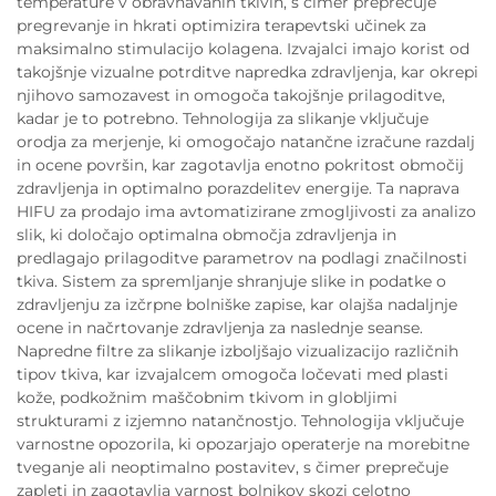
temperature v obravnavanih tkivih, s čimer preprečuje
pregrevanje in hkrati optimizira terapevtski učinek za
maksimalno stimulacijo kolagena. Izvajalci imajo korist od
takojšnje vizualne potrditve napredka zdravljenja, kar okrepi
njihovo samozavest in omogoča takojšnje prilagoditve,
kadar je to potrebno. Tehnologija za slikanje vključuje
orodja za merjenje, ki omogočajo natančne izračune razdalj
in ocene površin, kar zagotavlja enotno pokritost območij
zdravljenja in optimalno porazdelitev energije. Ta naprava
HIFU za prodajo ima avtomatizirane zmogljivosti za analizo
slik, ki določajo optimalna območja zdravljenja in
predlagajo prilagoditve parametrov na podlagi značilnosti
tkiva. Sistem za spremljanje shranjuje slike in podatke o
zdravljenju za izčrpne bolniške zapise, kar olajša nadaljnje
ocene in načrtovanje zdravljenja za naslednje seanse.
Napredne filtre za slikanje izboljšajo vizualizacijo različnih
tipov tkiva, kar izvajalcem omogoča ločevati med plasti
kože, podkožnim maščobnim tkivom in globljimi
strukturami z izjemno natančnostjo. Tehnologija vključuje
varnostne opozorila, ki opozarjajo operaterje na morebitne
tveganje ali neoptimalno postavitev, s čimer preprečuje
zapleti in zagotavlja varnost bolnikov skozi celotno