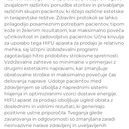
izvajalcem razširitev ponudbe storitev in privabljanje
različnih skupin pacientov, ki iščejo različne estetske
in terapevtske rešitve. Zdravilni protokoli se lahko
prilagodijo posameznim potrebam pacientov, tipom
kože in želenim rezultatom, kar maksimalno poveča
učinkovitost in zadovoljstvo pacientov. Učna krivulja
za uporabo tega HIFU aparata za prodajo je relativno
mehka, saj izčrpni izobraževalni programi
zagotavljajo hitro pridobitev strokovne spretnosti.
Vzdrževalne zahteve so minimalne v primerjavi z
drugimi estetskimi napravami, kar zmanjšuje
obratovalne stroške in maksimalno povečuje čas
delovanja naprave. Udobje pacientov med
zdravljenjem se izboljša z naprednimi sistemi
hlajenja in optimiziranimi vzorci dostave energije.
HIFU aparat za prodajo izboljšuje ugled obrata z
doslednimi in vidnimi rezultati, ki generirajo
pozitivne ustne priporočila. Tveganja glede
zavarovanja in odgovornosti so zmanjšana zaradi
neinvazivne narave zdravljenj in uveljavljenih