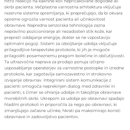
hitro reakcijo na kakršne koli nepričakovane dogodke ali
skrbi pacienta. Večplastna varnostna arhitektura vključuje
rezervne sisteme spremljanja, ki preprečujejo, da bi okvara
opreme ogrozila varnost pacienta ali učinkovitost
obravnave. Napredna senzorska tehnologija zazna
nepravilno pozicioniranje ali nezadosten stik kože, kar
prepreči oddajanje energije, dokler se ne vzpostavijo
optimalni pogoji. Sistem za izboljšanje udobja vključuje
prilagodljive terapevtske protokole, ki jih je mogoče
prilagoditi posameznemu pragom bolečine in občutljivosti.
Ta ultrazvočna naprava za prodajo ponuja izčrpno
usposabljanje operaterjev za varnostne postopke in izredne
protokole, kar zagotavlja samozavestno in strokovno
izvajanje obravnav. Integrirani sistem komunikacije z
pacienti omogoča neprekinjen dialog med zdravniki in
pacienti, s čimer se ohranja udobje in takojšnje obravnave
morebitnih skrbi. Ukrepom za udobje po obravnavi spadajo
hladilni protokoli in priporočila za nego po obravnavi, ki
zmanjšujejo začasne učinke, hkrati pa maksimirajo koristi
obravnave in zadovoljstvo pacientov.