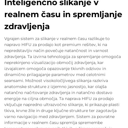
Inteligenčno slikanje v
realnem času in spremljanje
zdravljenja
Vgrajen sistem za slikanje v realnem času razlikuje to
napravo HIFU za prodajo kot premium rešitev, ki na
nepredstavljiv način povečuje natančnost in varnost
zdravljenja. Ta izvirna tehnologija za spremljanje omogoča
neprekinjeno vizualizacijo območij zdravljenja, kar
izvajalcem omogoča opazovanje tkivnih odzivov in
dinamično prilagajanje parametrov med celotnimi
seansami. Možnost visokoločljivega slikanja razkriva
anatomske strukture z izjemno jasnostjo, kar olajša
natančno načrtovanje zdravljenja in natančno dostavo
energije na ciljna območja. Ta naprava HIFU za prodajo
vključuje napredno ultrazvočno slikanje, ki prikazuje plasti
tkiva, krvne žile in druge ključne strukture ter zagotavlja
varno navigacijo med zdravljenjem. Sistem za povratne
informacije v realnem času spremlja spremembe