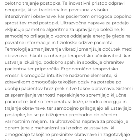
celotno trajanje postopka. Ta inovativni pristop odpravi
neugodja, ki so tradicionalno povezana z visoko-
intenzivnimi obravnave, kar pacientom omogoča popolno
sprostitev med postopki. Ultrazvočna naprava za prodajo
vključuje pametne algoritme za upravljanje bolečine, ki
samodejno prilagajajo vzorce oddajanja energije glede na
povratne informacije in fiziološke odzive pacienta.
Tehnologija zmanjševanja vibracij zmanjšuje občutek med
obravnavo, hkrati pa ohranja terapevtsko učinkovitost, kar
ustvarja izkušnjo, podobno spah, in spodbuja ohranitev
pacientov ter priporočila. Ergonomično terapevtsko
vmesnik omogoča intuitivne nadzorne elemente, ki
zdravnikom omogočajo takojšen odziv na potrebe po
udobju pacientov brez prekinitve tokov obravnave. Sistemi
za spremljanje varnosti neprekinjeno spremljajo ključne
parametre, kot so temperatura kože, izhodna energija in
trajanje obravnave, ter samodejno prilagajajo ali ustavljajo
postopke, ko se približujemo predhodno določenim
varnostnim mejam. Ta ultrazvočna naprava za prodajo je
opremljena z mehanizmi za izredno zaustavitev, ki
omogočajo takojšno prekinitev obravnave in zagotavljajo