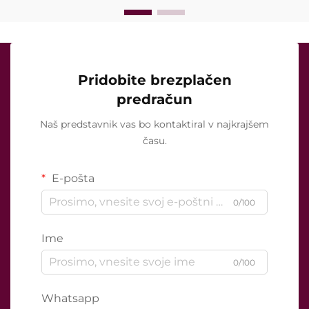
Pridobite brezplačen
predračun
Naš predstavnik vas bo kontaktiral v najkrajšem
času.
E-pošta
0/100
Ime
0/100
Whatsapp