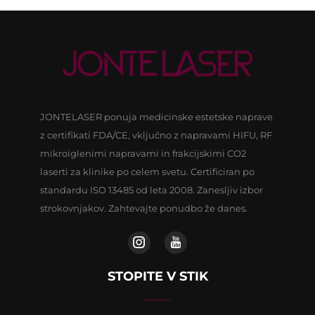
JONTELASER ponuja medicinske estetske naprave
z certifikati FDA/CE, vključno z napravami HIFU, RF
mikroiglenimi napravami in frakcijskimi CO2
laserti za klinike po celem svetu. Certificiran po
standardu ISO 13485 od leta 2008. Zanesljiv izbor
strokovnjakov. Zahtevajte ponudbo že danes.
STOPITE V STIK