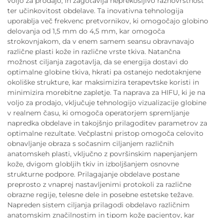
voljo za prodajo, in zagotavlja neprekosljivo raznovrstnost
ter učinkovitost obdelave. Ta inovativna tehnologija
uporablja več frekvenc pretvornikov, ki omogočajo globino
delovanja od 1,5 mm do 4,5 mm, kar omogoča
strokovnjakom, da v enem samem seansu obravnavajo
različne plasti kože in različne vrste tkiva. Natančna
možnost ciljanja zagotavlja, da se energija dostavi do
optimalne globine tkiva, hkrati pa ostanejo nedotaknjene
okoliške strukture, kar maksimizira terapevtske koristi in
minimizira morebitne zapletje. Ta naprava za HIFU, ki je na
voljo za prodajo, vključuje tehnologijo vizualizacije globine
v realnem času, ki omogoča operatorjem spremljanje
napredka obdelave in takojšnjo prilagoditev parametrov za
optimalne rezultate. Večplastni pristop omogoča celovito
obnavljanje obraza s sočasnim ciljanjem različnih
anatomskeh plasti, vključno z površinskim napenjanjem
kože, dvigom globljih tkiv in izboljšanjem osnovne
strukturne podpore. Prilagajanje obdelave postane
preprosto z vnaprej nastavljenimi protokoli za različne
obrazne regije, telesne dele in posebne estetske težave.
Napreden sistem ciljanja prilagodi obdelavo različnim
anatomskim značilnostim in tipom kože pacientov, kar