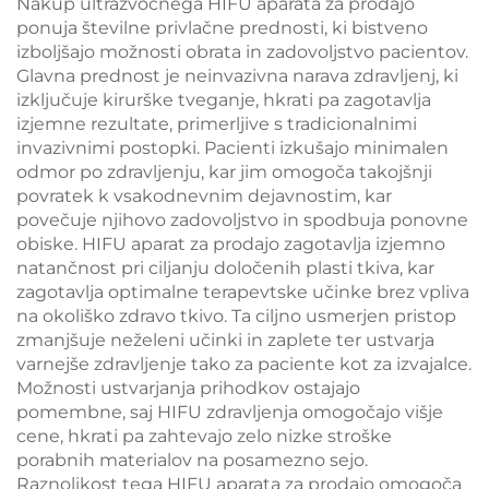
Nakup ultrazvočnega HIFU aparata za prodajo
neprekinjeno
ponuja številne privlačne prednosti, ki bistveno
brezkontaktno
izboljšajo možnosti obrata in zadovoljstvo pacientov.
uporabo v kliničnih
Glavna prednost je neinvazivna narava zdravljenj, ki
razmerah
izključuje kirurške tveganje, hkrati pa zagotavlja
izjemne rezultate, primerljive s tradicionalnimi
invazivnimi postopki. Pacienti izkušajo minimalen
odmor po zdravljenju, kar jim omogoča takojšnji
povratek k vsakodnevnim dejavnostim, kar
povečuje njihovo zadovoljstvo in spodbuja ponovne
obiske. HIFU aparat za prodajo zagotavlja izjemno
natančnost pri ciljanju določenih plasti tkiva, kar
zagotavlja optimalne terapevtske učinke brez vpliva
na okoliško zdravo tkivo. Ta ciljno usmerjen pristop
zmanjšuje neželeni učinki in zaplete ter ustvarja
varnejše zdravljenje tako za paciente kot za izvajalce.
Možnosti ustvarjanja prihodkov ostajajo
pomembne, saj HIFU zdravljenja omogočajo višje
cene, hkrati pa zahtevajo zelo nizke stroške
porabnih materialov na posamezno sejo.
Raznolikost tega HIFU aparata za prodajo omogoča