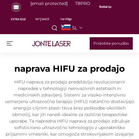
[email protected]
T8PRO
SL
Pridobite ponudbo
naprava HIFU za prodajo
HIFU naprava za prodajo predstavlja revolucionarni
napredek v tehnologiji neinvazivnih estetskih in
medicinskih zdravljenj. Sistemi za visoko-intenzivno
usmerjeno ultrazvočno terapijo (HIFU) natančno dostavljajo
energijo ciljnim plasti tkiva brez poškodbe okoliških
območij, kar jih naredi idealne za različne terapevtske
uporabe. Ta napredna HIFU naprava za prodajo združuje
sofisticirano ultrazvočno tehnologijo z uporabniško
prijaznimi vmesniki, kar omogoča strokovnjakom izvajanje