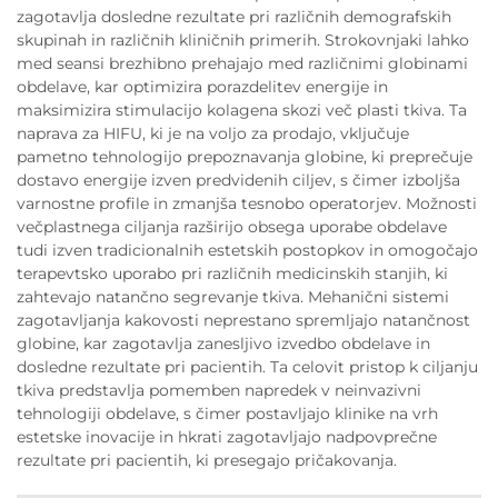
zagotavlja dosledne rezultate pri različnih demografskih
skupinah in različnih kliničnih primerih. Strokovnjaki lahko
med seansi brezhibno prehajajo med različnimi globinami
obdelave, kar optimizira porazdelitev energije in
maksimizira stimulacijo kolagena skozi več plasti tkiva. Ta
naprava za HIFU, ki je na voljo za prodajo, vključuje
pametno tehnologijo prepoznavanja globine, ki preprečuje
dostavo energije izven predvidenih ciljev, s čimer izboljša
varnostne profile in zmanjša tesnobo operatorjev. Možnosti
večplastnega ciljanja razširijo obsega uporabe obdelave
tudi izven tradicionalnih estetskih postopkov in omogočajo
terapevtsko uporabo pri različnih medicinskih stanjih, ki
zahtevajo natančno segrevanje tkiva. Mehanični sistemi
zagotavljanja kakovosti neprestano spremljajo natančnost
globine, kar zagotavlja zanesljivo izvedbo obdelave in
dosledne rezultate pri pacientih. Ta celovit pristop k ciljanju
tkiva predstavlja pomemben napredek v neinvazivni
tehnologiji obdelave, s čimer postavljajo klinike na vrh
estetske inovacije in hkrati zagotavljajo nadpovprečne
rezultate pri pacientih, ki presegajo pričakovanja.