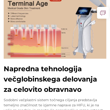
Napredna tehnologija
večglobinskega delovanja
za celovito obravnavo
Sodobni večplastni sistem točnega ciljanja predstavlja
temeljno značilnost te izjemne naprave za HIFU, ki je na