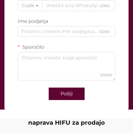
Code
0/100
Ime podjetja
0/200
Sporočilo
0/1000
Pošlji
naprava HIFU za prodajo