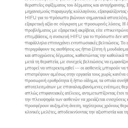
θεραπείες σφίξιματος του δέρματος και αντιγήρανσης.
με
μηχανισμούς παραγωγής κολλαγόνου, εξασφαλίζοντας ότι
αι
HIFU για το πρόσωπο βιώνουν σημαντικά αποτελέσματ
εξαιρετική αξία σε σύγκριση με προσωρινές λύσεις. Η
προβλήματος με εξαιρετική ακρίβεια, είτε επικεντρών
επεμβάσεις, η συσκευή HIFU για το πρόσωπο δεν απαιτ
παράλληλα επιτυγχάνει εντυπωσιακές βελτιώσεις. Το 
περιγράφουν τις αισθήσεις ως ήπια ζέστη ή μουδιάσμα
και αποχρώσεις δέρματος, καθιστώντας την καθολικά π
μετά τη θεραπεία, με συνεχείς βελτιώσεις να εμφανί
μπορεί να υπερεκτιμηθεί — οι ασθενείς μπορούν να 
επιστρέψουν αμέσως στην εργασία τους χωρίς κανένα ο
προσωρινή ερυθρότητα ή ήπιο οίδημα, τα οποία συνή
αποτελεσμάτων με επαναλαμβανόμενες ενέσιμες θεραπε
απλώς επιφανειακές ατέλειες, αντιμετωπίζοντας έτσι τ
την πλειοψηφία των ασθενών να χρειάζεται ενισχύσεις
προσφέρουν αυξημένη άνεση, ταχύτερους χρόνους θερ
κλινικές μελέτες, αποδεικνύοντας την αξιοπιστία και