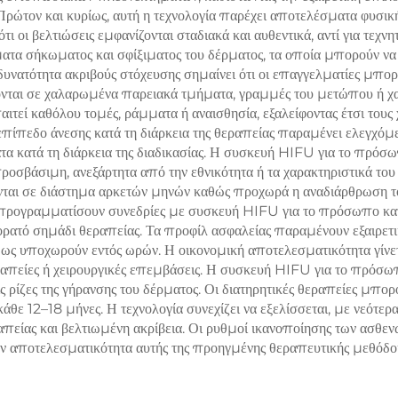
 Πρώτον και κυρίως, αυτή η τεχνολογία παρέχει αποτελέσματα φυσικ
ίωση βάρους και
Σφίξιμο Δέρματος
 οι βελτιώσεις εμφανίζονται σταδιακά και αυθεντικά, αντί για τεχν
σθητική φροντίδα
Ραδιοσυχνότητας
α σήκωματος και σφίξιματος του δέρματος, τα οποία μπορούν να δ
 δυνατότητα ακριβούς στόχευσης σημαίνει ότι οι επαγγελματίες μπ
Πρόσωπο για Απώ
ονται σε χαλαρωμένα παρειακά τμήματα, γραμμές του μετώπου ή χαλ
Βάρους και Αδυνα
εί καθόλου τομές, ράμματα ή αναισθησία, εξαλείφοντας έτσι τους χ
επίπεδο άνεσης κατά τη διάρκεια της θεραπείας παραμένει ελεγχόμ
Σώματος
τα κατά τη διάρκεια της διαδικασίας. Η συσκευή HIFU για το πρόσ
ροσβάσιμη, ανεξάρτητα από την εθνικότητα ή τα χαρακτηριστικά το
ζονται σε διάστημα αρκετών μηνών καθώς προχωρά η αναδιάρθρωση τ
προγραμματίσουν συνεδρίες με συσκευή HIFU για το πρόσωπο κατά
ρατό σημάδι θεραπείας. Τα προφίλ ασφαλείας παραμένουν εξαιρετικ
θως υποχωρούν εντός ωρών. Η οικονομική αποτελεσματικότητα γίν
ίες ή χειρουργικές επεμβάσεις. Η συσκευή HIFU για το πρόσωπο δι
ις ρίζες της γήρανσης του δέρματος. Οι διατηρητικές θεραπείες μπο
 κάθε 12–18 μήνες. Η τεχνολογία συνεχίζει να εξελίσσεται, με νεό
απείας και βελτιωμένη ακρίβεια. Οι ρυθμοί ικανοποίησης των ασθ
 την αποτελεσματικότητα αυτής της προηγμένης θεραπευτικής μεθόδο