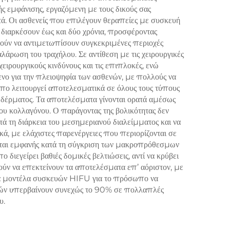
ής εμφάνισης, εργαζόμενη με τους δικούς σας
 και
ητά. Οι ασθενείς που επιλέγουν θεραπείες με συσκευή
 στο
ιαρκέσουν έως και δύο χρόνια, προσφέροντας
ορούν να αντιμετωπίσουν συγκεκριμένες περιοχές
λεια
άρωση του τραχήλου. Σε αντίθεση με τις χειρουργικές
τισμό
ειρουργικούς κινδύνους και τις επιπλοκές, ενώ
ενο για την πλειοψηφία των ασθενών, με πολλούς να
ωπο λειτουργεί αποτελεσματικά σε όλους τους τύπους
υ δέρματος. Τα αποτελέσματα γίνονται ορατά αμέσως
ου κολλαγόνου. Ο παράγοντας της βολικότητας δεν
 τη διάρκεια του μεσημεριανού διαλείμματος και να
ά, με ελάχιστες παρενέργειες που περιορίζονται σε
εται εμφανής κατά τη σύγκριση των μακροπρόθεσμων
εγείρει βαθιές δομικές βελτιώσεις, αντί να κρύβει
ρούν να επεκτείνουν τα αποτελέσματα επ’ αόριστον, με
τερα μοντέλα συσκευών HIFU για το πρόσωπο να
ενών υπερβαίνουν συνεχώς το 90% σε πολλαπλές
υ.