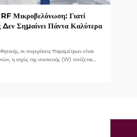
RF Μικροβελόνωση: Γιατί
ς Δεν Σημαίνει Πάντα Καλύτερα
θητικής, οι συγκρίσεις παραμέτρων είναι
τών, η ισχύς της συσκευής (W) τονίζεται
τημα πώλησης. Ωστόσο, από κλινικής
α είναι πολύ διαφορετική. Σε πολλές
«ισχύς...»