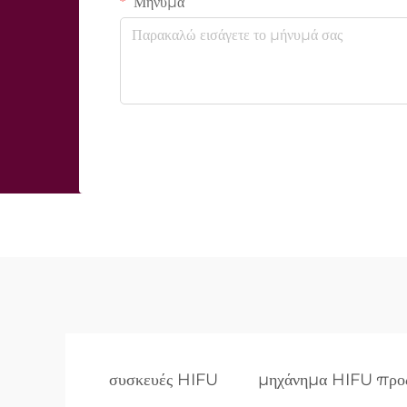
Μήνυμα
συσκευές HIFU
μηχάνημα HIFU προ