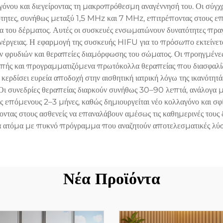
όνου και διεγείροντας τη μακροπρόθεσμη αναγέννησή του. Οι σύγ
ητες, συνήθως μεταξύ 1,5 MHz και 7 MHz, επιτρέποντας στους επ
ου δέρματος. Αυτές οι συσκευές ενσωματώνουν δυνατότητες πραγ
ενέργειας. Η εφαρμογή της συσκευής HIFU για το πρόσωπο εκτείν
ων φρυδιών και θεραπείες διαμόρφωσης του σώματος. Οι προηγμένε
οπής και προγραμματιζόμενα πρωτόκολλα θεραπείας που διασφαλί
κερδίσει ευρεία αποδοχή στην αισθητική ιατρική λόγω της ικανότητάς
 Οι συνεδρίες θεραπείας διαρκούν συνήθως 30–90 λεπτά, ανάλογα με
ς επόμενους 2–3 μήνες, καθώς δημιουργείται νέο κολλαγόνο και σφ
τας στους ασθενείς να επαναλάβουν αμέσως τις καθημερινές τους δ
α ατόμα με πυκνό πρόγραμμα που αναζητούν αποτελεσματικές λύσε
Νέα Προϊόντα