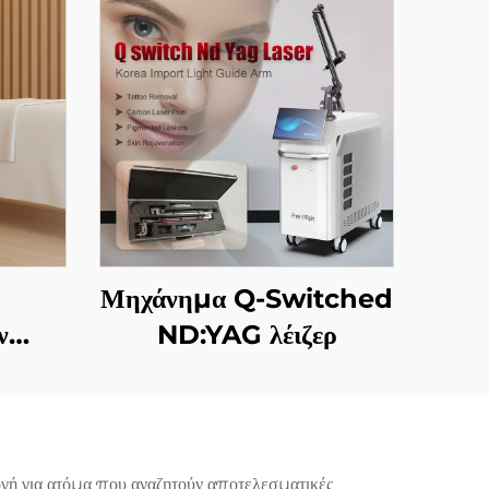
Μηχάνημα Q-Switched
ν
ND:YAG λέιζερ
 GHz
ό
ση
ωμα &
γή για ατόμα που αναζητούν αποτελεσματικές