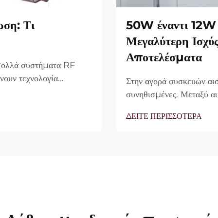
ωση: Τι
50W έναντι 12W 
Μεγαλύτερη Ισχύ
Αποτελέσματα
 πολλά συστήματα RF
νουν τεχνολογία
Στην αγορά συσκευών αισ
ο πραγματικό ερώτημα
συνηθισμένες. Μεταξύ αυ
υπάρχουν, αλλά πώς
συχνά ως κύριο πλεονέκ
ΔΕΙΤΕ ΠΕΡΙΣΣΟΤΕΡΑ
νικής θεραπείας...
άποψης, η πραγματικότητ
περιπτώσεις, η λεγόμενη 