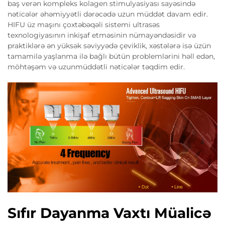
baş verən kompleks kolagen stimulyasiyası sayəsində
nəticələr əhəmiyyətli dərəcədə uzun müddət davam edir.
HIFU üz maşını çoxtəbəqəli sistemi ultrasəs
texnologiyasının inkişaf etməsinin nümayəndəsidir və
praktiklərə ən yüksək səviyyədə çeviklik, xəstələrə isə üzün
tamamilə yaşlanma ilə bağlı bütün problemlərini həll edən,
möhtəşəm və uzunmüddətli nəticələr təqdim edir.
Sıfır Dayanma Vaxtı Müalicə