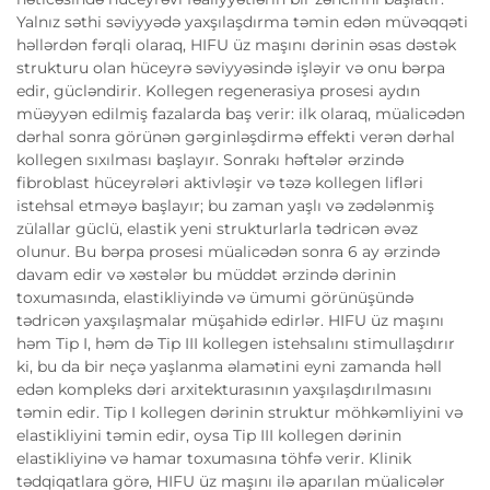
Yalnız səthi səviyyədə yaxşılaşdırma təmin edən müvəqqəti
həllərdən fərqli olaraq, HIFU üz maşını dərinin əsas dəstək
strukturu olan hüceyrə səviyyəsində işləyir və onu bərpa
edir, gücləndirir. Kollegen regenerasiya prosesi aydın
müəyyən edilmiş fazalarda baş verir: ilk olaraq, müalicədən
dərhal sonra görünən gərginləşdirmə effekti verən dərhal
kollegen sıxılması başlayır. Sonrakı həftələr ərzində
fibroblast hüceyrələri aktivləşir və təzə kollegen lifləri
istehsal etməyə başlayır; bu zaman yaşlı və zədələnmiş
zülallar güclü, elastik yeni strukturlarla tədricən əvəz
olunur. Bu bərpa prosesi müalicədən sonra 6 ay ərzində
davam edir və xəstələr bu müddət ərzində dərinin
toxumasında, elastikliyində və ümumi görünüşündə
tədricən yaxşılaşmalar müşahidə edirlər. HIFU üz maşını
həm Tip I, həm də Tip III kollegen istehsalını stimullaşdırır
ki, bu da bir neçə yaşlanma əlamətini eyni zamanda həll
edən kompleks dəri arxitekturasının yaxşılaşdırılmasını
təmin edir. Tip I kollegen dərinin struktur möhkəmliyini və
elastikliyini təmin edir, oysa Tip III kollegen dərinin
elastikliyinə və hamar toxumasına töhfə verir. Klinik
tədqiqatlara görə, HIFU üz maşını ilə aparılan müalicələr