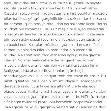
enerjisinin dəri səthi boyu pürüzsüz sürüşməsi ilə həyata
keçirilir və səth toxumalarına heç bir travma yetirilmir.
Xəstələrin əksəriyyəti müalicə zamanı hiss etdiklərini dözülə
bilən istilik və yüngül gərginlik kimi təsvir edirlər; hər hansı
bir narahatlıq isə sessiya bitdikdən dərhal sonra keçir. Bərpa
müddətinin olmaması HIFU üz maşınını işləyən peşəkarlar,
məşğul valideynlər və uzun bərpa müddətlərini icazə verə
bilməyən aktiv sosial təqvimi olan şəxslər üçün xüsusilə
cəlbedici edir. Xəstələr müalicəni günortadan sonra fasilə
zamanı planlaşdıra bilər və həmkarlarının kosmetik
müdaxilə əlamətlərini fərq etmədən eyni gün işə qayıda
bilərlər. Normal fəaliyyətlərə dərhal qayıtmaq idman
məşqləri, dəri qulluğu rejimləri və makiyaj tətbiqi kimi
fəaliyyətləri də əhatə edir və bunlar üçün heç bir
məhdudiyyət və xüsusi ehtiyat tədbirləri tələb olunmur. Bu
rahatlıq faktoru müalicənin ümumi dəyərini əhəmiyyətli
dərəcədə azaldır, çünki cərrahi alternativlərlə əlaqədar
olaraq adətən itirilən əmək haqqı, uşaqların qulluğu xərcləri
və ya sosial pozğunluqlar nəzərə alınmalıdır. HIFU üz maşını
sıfır bərpa müddəti protokolu həmçinin bərpa müddətləri
ilə əlaqədar psixoloji gərginlik və narahatlığı aradan qaldırır