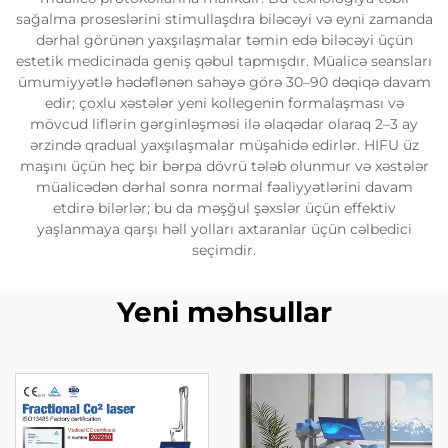
sağalma proseslərini stimullaşdıra biləcəyi və eyni zamanda
dərhal görünən yaxşılaşmalar təmin edə biləcəyi üçün
estetik medicinada geniş qəbul tapmışdır. Müalicə seansları
ümumiyyətlə hədəflənən sahəyə görə 30–90 dəqiqə davam
edir; çoxlu xəstələr yeni kollegenin formalaşması və
mövcud liflərin gərginləşməsi ilə əlaqədar olaraq 2–3 ay
ərzində qradual yaxşılaşmalar müşahidə edirlər. HIFU üz
maşını üçün heç bir bərpa dövrü tələb olunmur və xəstələr
müalicədən dərhal sonra normal fəaliyyətlərini davam
etdirə bilərlər; bu da məşğul şəxslər üçün effektiv
yaşlanmaya qarşı həll yolları axtaranlar üçün cəlbedici
seçimdir.
Yeni məhsullar