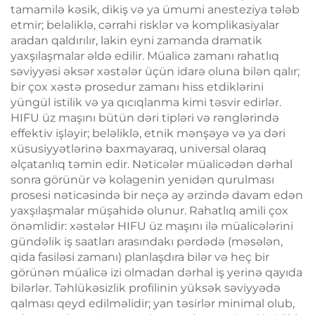
tamamilə kəsik, dikiş və ya ümumi anesteziya tələb
etmir; beləliklə, cərrahi risklər və komplikasiyalar
aradan qaldırılır, lakin eyni zamanda dramatik
yaxşılaşmalar əldə edilir. Müalicə zamanı rahatlıq
səviyyəsi əksər xəstələr üçün idarə oluna bilən qalır;
bir çox xəstə prosedur zamanı hiss etdiklərini
yüngül istilik və ya qıcıqlanma kimi təsvir edirlər.
HIFU üz maşını bütün dəri tipləri və rənglərində
effektiv işləyir; beləliklə, etnik mənşəyə və ya dəri
xüsusiyyətlərinə baxmayaraq, universal olaraq
əlçatanlıq təmin edir. Nəticələr müalicədən dərhal
sonra görünür və kolagenin yenidən qurulması
prosesi nəticəsində bir neçə ay ərzində davam edən
yaxşılaşmalar müşahidə olunur. Rahatlıq amili çox
önəmlidir: xəstələr HIFU üz maşını ilə müalicələrini
gündəlik iş saatları arasındakı pərdədə (məsələn,
qida fasiləsi zamanı) planlaşdıra bilər və heç bir
görünən müalicə izi olmadan dərhal iş yerinə qayıda
bilərlər. Təhlükəsizlik profilinin yüksək səviyyədə
qalması qeyd edilməlidir; yan təsirlər minimal olub,