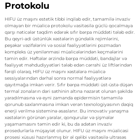
Protokolu
HIFU üz maşını estetik tibbi inqilab edir, tamamilə invaziv
olmayan bir müalicə protokolu vasitəsilə güclü qocalmaya
qarşı nəticələr təqdim edərək sıfır bərpa müddəti tələb edir.
Bu qeyri-adi üstünlük xəstələrin gündəlik rejimlərini,
peşəkar vəzifələrini və sosial fəaliyyətlərini pozmadan
kompleks üz yenilənməsi müalicələrindən keçmələrini
təmin edir. Həftələr ərzində bərpa müddəti, bandajlar və
fəaliyyət məhdudiyyətləri tələb edən cərrahi üz liftlərindən
fərqli olaraq, HIFU üz maşını xəstələrə müalicə
sessiyalarından dərhal sonra normal fəaliyyətlərə
qayıtmağa imkan verir. Sıfır bərpa müddəti üst-üstə düşən
termal zonaların dəri səthinin altına nəzarət olunan şəkildə
yaradılmasına və eyni zamanda epidermisin tamamilə
qorunub saxlanmasına imkan verən texnologiyasının dəqiq
enerji verilmə sisteminə əsaslanır. Bu innovativ yanaşma
xəstələrin görünən yaralar, qonqurular və şişmələr
yaşamamasını təmin edir ki, bu da adətən invaziv
prosedurlarla müşayiət olunur. HIFU üz maşını müalicəsi
prosesi xüsusi hazırlanmış bir əl qəlibi vasitəsilə ultrasəs