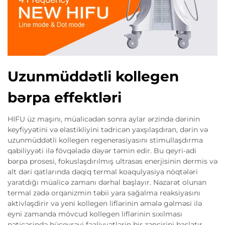
Uzunmüddətli kollegen
bərpa effektləri
HIFU üz maşını, müalicədən sonra aylar ərzində dərinin
keyfiyyətini və elastikliyini tədricən yaxşılaşdıran, dərin və
uzunmüddətli kollegen regenerasiyasını stimullaşdırma
qabiliyyəti ilə fövqəladə dəyər təmin edir. Bu qeyri-adi
bərpa prosesi, fokuslaşdırılmış ultrasəs enerjisinin dermis və
alt dəri qatlarında dəqiq termal koaqulyasiya nöqtələri
yaratdığı müalicə zamanı dərhal başlayır. Nəzarət olunan
termal zədə orqanizmin təbii yara sağalma reaksiyasını
aktivləşdirir və yeni kollegen liflərinin əmələ gəlməsi ilə
eyni zamanda mövcud kollegen liflərinin sıxılması
nəticəsində hüceyrəvi fəaliyyətlərin bir zəncirini başlatır.