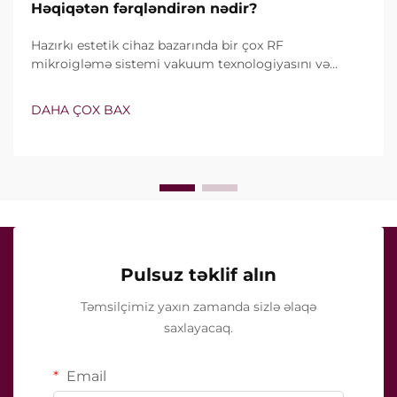
Həqiqətən fərqləndirən nədir?
Hazırkı estetik cihaz bazarında bir çox RF
mikroigləmə sistemi vakuum texnologiyasını və
izolyasiyalı iynələri özündə birləşdirir. Lakin həqiqi
sual yalnız bu xüsusiyyətlərin mövcud olub-olmaması
DAHA ÇOX BAX
deyil, onların klinik müalicə zamanı necə dəqiq işlədiyi
ilə bağlıdır...
Pulsuz təklif alın
Təmsilçimiz yaxın zamanda sizlə əlaqə
saxlayacaq.
Email