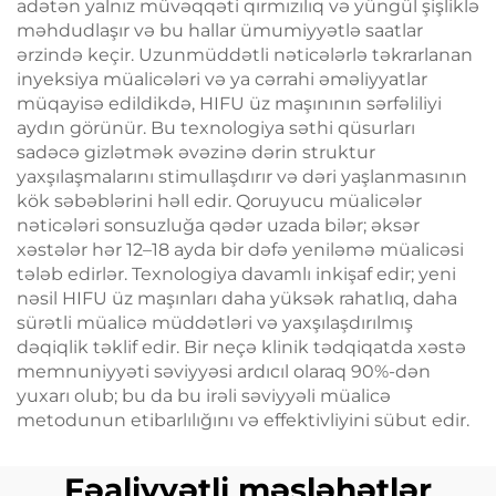
adətən yalnız müvəqqəti qırmızılıq və yüngül şişliklə
məhdudlaşır və bu hallar ümumiyyətlə saatlar
ərzində keçir. Uzunmüddətli nəticələrlə təkrarlanan
inyeksiya müalicələri və ya cərrahi əməliyyatlar
müqayisə edildikdə, HIFU üz maşınının sərfəliliyi
aydın görünür. Bu texnologiya səthi qüsurları
sadəcə gizlətmək əvəzinə dərin struktur
yaxşılaşmalarını stimullaşdırır və dəri yaşlanmasının
kök səbəblərini həll edir. Qoruyucu müalicələr
nəticələri sonsuzluğa qədər uzada bilər; əksər
xəstələr hər 12–18 ayda bir dəfə yeniləmə müalicəsi
tələb edirlər. Texnologiya davamlı inkişaf edir; yeni
nəsil HIFU üz maşınları daha yüksək rahatlıq, daha
sürətli müalicə müddətləri və yaxşılaşdırılmış
dəqiqlik təklif edir. Bir neçə klinik tədqiqatda xəstə
memnuniyyəti səviyyəsi ardıcıl olaraq 90%-dən
yuxarı olub; bu da bu irəli səviyyəli müalicə
metodunun etibarlılığını və effektivliyini sübut edir.
Fəaliyyətli məsləhətlər