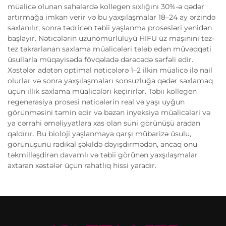
müalicə olunan sahələrdə kollegen sıxlığını 30%-ə qədər
artırmağa imkan verir və bu yaxşılaşmalar 18–24 ay ərzində
saxlanılır; sonra tədricən təbii yaşlanma prosesləri yenidən
başlayır. Nəticələrin uzunömürlülüyü HIFU üz maşınını tez-
tez təkrarlanan saxlama müalicələri tələb edən müvəqqəti
üsullarla müqayisədə fövqəladə dərəcədə sərfəli edir.
Xəstələr adətən optimal nəticələrə 1–2 ilkin müalicə ilə nail
olurlar və sonra yaxşılaşmaları sonsuzluğa qədər saxlamaq
üçün illik saxlama müalicələri keçirirlər. Təbii kollegen
regenerasiya prosesi nəticələrin real və yaşı uyğun
görünməsini təmin edir və bəzən inyeksiya müalicələri və
ya cərrahi əməliyyatlara xas olan süni görünüşü aradan
qaldırır. Bu bioloji yaşlanmaya qarşı mübarizə üsulu,
görünüşünü radikal şəkildə dəyişdirmədən, ancaq onu
təkmilləşdirən davamlı və təbii görünən yaxşılaşmalar
axtaran xəstələr üçün rahatlıq hissi yaradır.