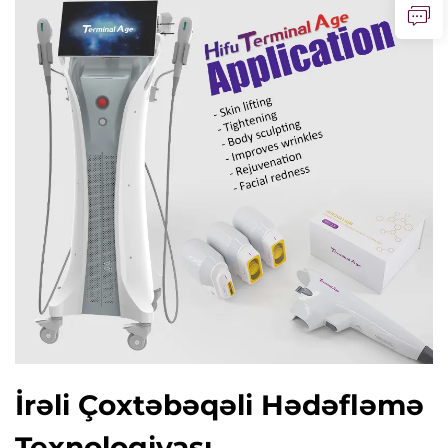
İrəli Çoxtəbəqəli Hədəfləmə
Texnologiyası