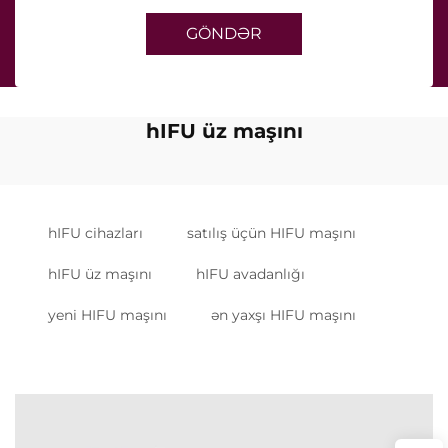
GÖNDƏR
hIFU üz maşını
hIFU cihazları
satılış üçün HIFU maşını
hIFU üz maşını
hIFU avadanlığı
yeni HIFU maşını
ən yaxşı HIFU maşını