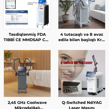
Təsdiqlənmiş FDA
4 tutacaqlı və 8 əvəz
TIBBİ CE MMDSAP CO2
edilə bilən başlıqlı Krio
Fraksional Laser
Zəiflətmə, 360 dərəcə
Maşını
soyutma texnologiyası
ilə krioterapiya, çəki
itirmə kosmetik maşın
2,45 GHz Coolwave
Q-Switched Nd:YAG
Mikrodalğalı
Laser Maşını