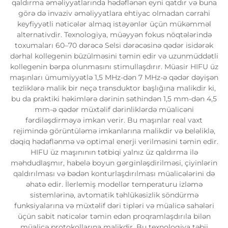
qaldırma əməliyyatlarında hədəflənən eyni qatdır və buna
görə də invaziv əməliyyatlara ehtiyac olmadan cərrahi
keyfiyyətli nəticələr almaq istəyənlər üçün mükəmməl
alternativdir. Texnologiya, müəyyən fokus nöqtələrində
toxumaları 60–70 dərəcə Selsi dərəcəsinə qədər isidərək
dərhal kollegenin büzülməsini təmin edir və uzunmüddətli
kollegenin bərpa olunmasını stimullaşdırır. Müasir HIFU üz
maşınları ümumiyyətlə 1,5 MHz-dən 7 MHz-ə qədər dəyişən
tezliklərə malik bir neçə transduktor başlığına malikdir ki,
bu da praktiki həkimlərə dərinin səthindən 1,5 mm-dən 4,5
mm-ə qədər müxtəlif dərinliklərdə müalicəni
fərdiləşdirməyə imkan verir. Bu maşınlar real vaxt
rejimində görüntüləmə imkanlarına malikdir və beləliklə,
dəqiq hədəflənmə və optimal enerji verilməsini təmin edir.
HIFU üz maşınının tətbiqi yalnız üz qaldırma ilə
məhdudlaşmır, habelə boyun gərginləşdirilməsi, çiyinlərin
qaldırılması və bədən konturlaşdırılması müalicələrini də
əhatə edir. İlerlemiş modellər temperaturu izləmə
sistemlərinə, avtomatik təhlükəsizlik söndürmə
funksiyalarına və müxtəlif dəri tipləri və müalicə sahələri
üçün sabit nəticələr təmin edən proqramlaşdırıla bilən
müalicə protokollarına malikdir. Bu texnologiya təbii