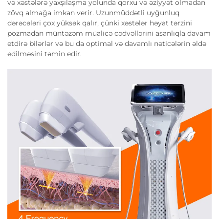
və xəstələrə yaxşılaşma yolunda qorxu və əziyyət olmadan
zövq almağa imkan verir. Uzunmüddətli uyğunluq
dərəcələri çox yüksək qalır, çünki xəstələr həyat tərzini
pozmadan müntəzəm müalicə cədvəllərini asanlıqla davam
etdirə bilərlər və bu da optimal və davamlı nəticələrin əldə
edilməsini təmin edir.