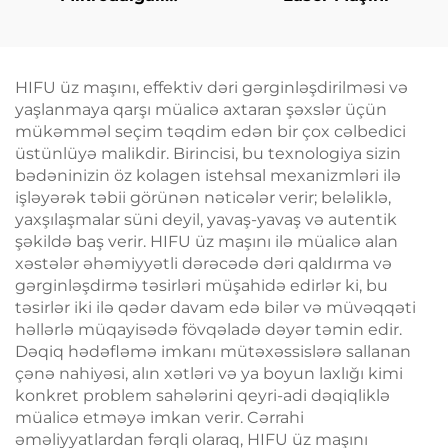
İncələnmə Maşını:
Sellülit Azaldılması,
Dərinin Qaldırılması
və Gərginləşdirilməsi,
HIFU üz maşını, effektiv dəri gərginləşdirilməsi və
Üzün Radiofrekvanslı
yaşlanmaya qarşı müalicə axtaran şəxslər üçün
Emalı, Çəki Itirmə və
mükəmməl seçim təqdim edən bir çox cəlbedici
Bədənin İncələnməsi
üstünlüyə malikdir. Birincisi, bu texnologiya sizin
bədəninizin öz kolagen istehsal mexanizmləri ilə
işləyərək təbii görünən nəticələr verir; beləliklə,
yaxşılaşmalar süni deyil, yavaş-yavaş və autentik
şəkildə baş verir. HIFU üz maşını ilə müalicə alan
xəstələr əhəmiyyətli dərəcədə dəri qaldırma və
gərginləşdirmə təsirləri müşahidə edirlər ki, bu
təsirlər iki ilə qədər davam edə bilər və müvəqqəti
həllərlə müqayisədə fövqəladə dəyər təmin edir.
Dəqiq hədəfləmə imkanı mütəxəssislərə sallanan
çənə nahiyəsi, alın xətləri və ya boyun laxlığı kimi
konkret problem sahələrini qeyri-adi dəqiqliklə
müalicə etməyə imkan verir. Cərrahi
əməliyyatlardan fərqli olaraq, HIFU üz maşını