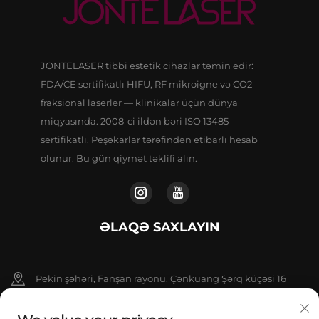
JONTELASER tibbi estetik cihazlar təmin edir:
FDA/CE sertifikatlı HIFU, RF mikroigne və CO2
fraksional laserlər — klinikalar üçün dünya
miqyasında. 2008-ci ildən bəri ISO 13485
sertifikatlı. Peşəkarlar tərəfindən etibarlı hesab
olunur. Bu gün qiymət təklifi alın.
ƏLAQƏ SAXLAYIN
Pekin şəhəri, Fanşan rayonu, Çənkuang Şərq küçəsi 16
saylı binanın 9 nömrəli binasının 802-ci otağı