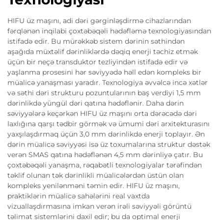
HIFU üz maşını, adi dəri gərginləşdirmə cihazlarından
fərqlənən inqilabi çoxtəbəqəli hədəfləmə texnologiyasından
istifadə edir. Bu mürəkkəb sistem dərinin səthindən
aşağıda müxtəlif dərinliklərdə dəqiq enerji təchiz etmək
üçün bir neçə transduktor tezliyindən istifadə edir və
yaşlanma prosesini hər səviyyədə həll edən kompleks bir
müalicə yanaşması yaradır. Texnologiya əvvəlcə incə xətlər
və səthi dəri strukturu pozuntularının baş verdiyi 1,5 mm
dərinlikdə yüngül dəri qatına hədəflənir. Daha dərin
səviyyələrə keçərkən HIFU üz maşını orta dərəcədə dəri
laxlığına qarşı tədbir görmək və ümumi dəri arxitekturasını
yaxşılaşdırmaq üçün 3,0 mm dərinlikdə enerji toplayır. Ən
dərin müalicə səviyyəsi isə üz toxumalarına struktur dəstək
verən SMAS qatına hədəflənən 4,5 mm dərinliyə çatır. Bu
çoxtəbəqəli yanaşma, rəqabətli texnologiyalar tərəfindən
təklif olunan tək dərinlikli müalicələrdən üstün olan
kompleks yenilənməni təmin edir. HIFU üz maşını,
praktiklərin müalicə sahələrini real vaxtda
vizuallaşdırmasına imkan verən irəli səviyyəli görüntü
təlimat sistemlərini daxil edir; bu da optimal enerji