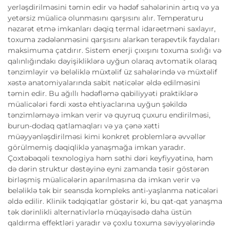
yerləşdirilməsini təmin edir və hədəf sahələrinin artıq və ya
yetərsiz müalicə olunmasını qarşısını alır. Temperaturu
nəzarət etmə imkanları dəqiq termal idarəetməni saxlayır,
toxuma zədələnməsini qarşısını alarkən terapevtik faydaları
maksimuma çatdırır. Sistem enerji çıxışını toxuma sıxlığı və
qalınlığındakı dəyişikliklərə uyğun olaraq avtomatik olaraq
tənzimləyir və beləliklə müxtəlif üz sahələrində və müxtəlif
xəstə anatomiyalarında sabit nəticələr əldə edilməsini
təmin edir. Bu ağıllı hədəfləmə qabiliyyəti praktiklərə
müalicələri fərdi xəstə ehtiyaclarına uyğun şəkildə
tənzimləməyə imkan verir və quyruq çuxuru endirilməsi,
burun-dodaq qatlamaqları və ya çənə xətti
müəyyənləşdirilməsi kimi konkret problemlərə əvvəllər
görülmemiş dəqiqliklə yanaşmağa imkan yaradır.
Çoxtəbəqəli texnologiya həm səthi dəri keyfiyyətinə, həm
də dərin struktur dəstəyinə eyni zamanda təsir göstərən
birləşmiş müalicələrin aparılmasına da imkan verir və
beləliklə tək bir seansda kompleks anti-yaşlanma nəticələri
əldə edilir. Klinik tədqiqatlar göstərir ki, bu qat-qat yanaşma
tək dərinlikli alternativlərlə müqayisədə daha üstün
qaldırma effektləri yaradır və çoxlu toxuma səviyyələrində