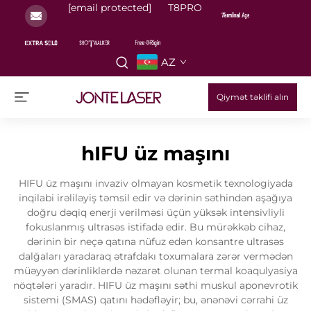
[email protected]
T8PRO
AZ
Qiymət təklifi alın
hIFU üz maşını
HIFU üz maşını invaziv olmayan kosmetik texnologiyada
inqilabi irəliləyiş təmsil edir və dərinin səthindən aşağıya
doğru dəqiq enerji verilməsi üçün yüksək intensivliyli
fokuslanmış ultrasəs istifadə edir. Bu mürəkkəb cihaz,
dərinin bir neçə qatına nüfuz edən konsantre ultrasəs
dalğaları yaradaraq ətrafdakı toxumalara zərər vermədən
müəyyən dərinliklərdə nəzarət olunan termal koaqulyasiya
nöqtələri yaradır. HIFU üz maşını səthi muskul aponevrotik
sistemi (SMAS) qatını hədəfləyir; bu, ənənəvi cərrahi üz