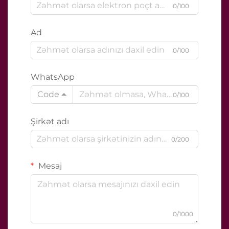
0/100
Ad
0/100
WhatsApp
Code
0/100
Şirkət adı
0/200
Mesaj
0/1000