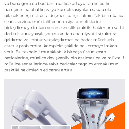
və buna görə də bərabər müalicə örtüyü təmin edilir,
həmçinin narahatlıq və ya komplikasiyalara səbəb ola
biləcək enerji üst-üstə düşməsi qarşısı alınır. Tək bir müalicə
seansı ərzində müxtəlif penetrasiya dərinliklərini
birləşdirməyə imkan verən esneklik praktiki həkimlərə səthi
dəri teksturu yaxşılaşdırmasından əhəmiyyətli struktural
qaldırma və kontur yaxşılaşdırmasına qədər mürəkkəb
estetik problemləri kompleks şəkildə həll etməyə imkan
verir. Bu texnoloji mürəkkəblik birbaşa üstün xəstə
nəticələrinə, müalicə dəyişkənliyinin azalmasına və müxtəlif
müalicə senarilərində sabit nəticələr təqdim etmək üçün
praktiki həkimlərin etibarını artırır.