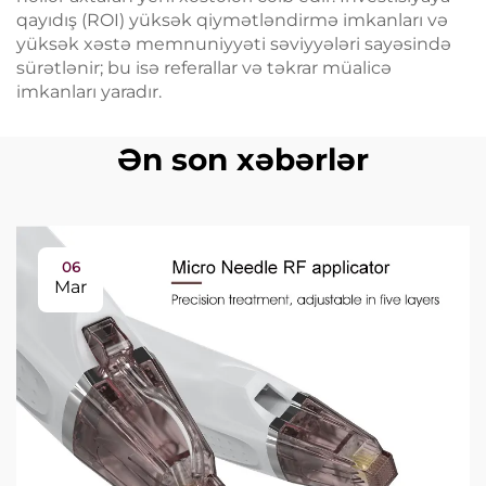
qayıdış (ROI) yüksək qiymətləndirmə imkanları və
yüksək xəstə memnuniyyəti səviyyələri sayəsində
sürətlənir; bu isə referallar və təkrar müalicə
imkanları yaradır.
Ən son xəbərlər
06
Mar