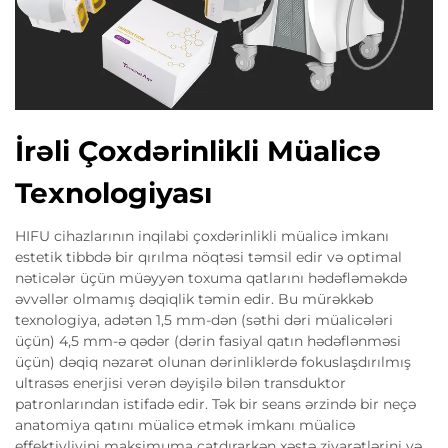
İrəli Çoxdərinlikli Müalicə
Texnologiyası
HIFU cihazlarının inqilabi çoxdərinlikli müalicə imkanı
estetik tibbdə bir qırılma nöqtəsi təmsil edir və optimal
nəticələr üçün müəyyən toxuma qatlarını hədəfləməkdə
əvvəllər olmamış dəqiqlik təmin edir. Bu mürəkkəb
texnologiya, adətən 1,5 mm-dən (səthi dəri müalicələri
üçün) 4,5 mm-ə qədər (dərin fasiyal qatın hədəflənməsi
üçün) dəqiq nəzarət olunan dərinliklərdə fokuslaşdırılmış
ultrasəs enerjisi verən dəyişilə bilən transduktor
patronlarından istifadə edir. Tək bir seans ərzində bir neçə
anatomiya qatını müalicə etmək imkanı müalicə
effektivliyini maksimuma çatdırarkən xəstə ziyarətlərini və