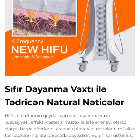
Sıfır Dayanma Vaxtı ilə
Tədricən Natural Nəticələr
HIFU cihazlarının qeydə layiq sıfır dayanma vaxtı
xüsusiyyəti, effektiv estetik müdaxilələrlə ənənəvi olaraq
əlaqəli bərpa dövrlərini aradan qaldıraraq, xəstələrin müalicə
təcrübəsini inqilabi dərəcədə dəyişdirir. Bu unikal üstünlük,