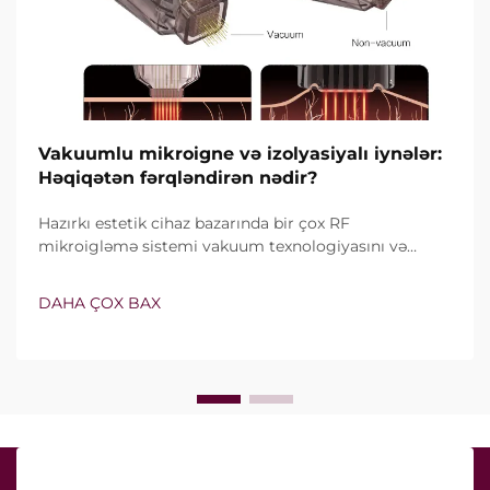
Vakuumlu mikroigne və izolyasiyalı iynələr:
Həqiqətən fərqləndirən nədir?
Hazırkı estetik cihaz bazarında bir çox RF
mikroigləmə sistemi vakuum texnologiyasını və
izolyasiyalı iynələri özündə birləşdirir. Lakin həqiqi
sual yalnız bu xüsusiyyətlərin mövcud olub-olmaması
DAHA ÇOX BAX
deyil, onların klinik müalicə zamanı necə dəqiq işlədiyi
ilə bağlıdır...