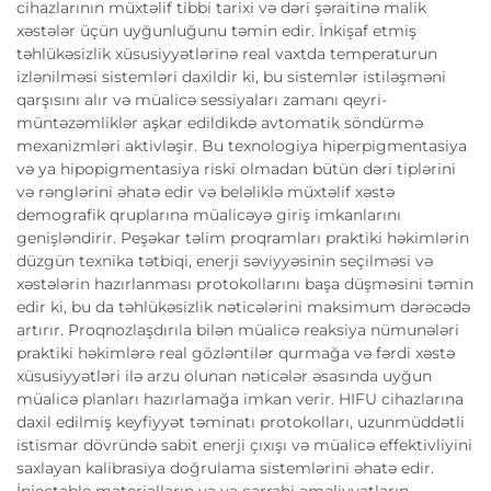
cihazlarının müxtəlif tibbi tarixi və dəri şəraitinə malik
xəstələr üçün uyğunluğunu təmin edir. İnkişaf etmiş
təhlükəsizlik xüsusiyyətlərinə real vaxtda temperaturun
izlənilməsi sistemləri daxildir ki, bu sistemlər istiləşməni
qarşısını alır və müalicə sessiyaları zamanı qeyri-
müntəzəmliklər aşkar edildikdə avtomatik söndürmə
mexanizmləri aktivləşir. Bu texnologiya hiperpigmentasiya
və ya hipopigmentasiya riski olmadan bütün dəri tiplərini
və rənglərini əhatə edir və beləliklə müxtəlif xəstə
demografik qruplarına müalicəyə giriş imkanlarını
genişləndirir. Peşəkar təlim proqramları praktiki həkimlərin
düzgün texnika tətbiqi, enerji səviyyəsinin seçilməsi və
xəstələrin hazırlanması protokollarını başa düşməsini təmin
edir ki, bu da təhlükəsizlik nəticələrini maksimum dərəcədə
artırır. Proqnozlaşdırıla bilən müalicə reaksiya nümunələri
praktiki həkimlərə real gözləntilər qurmağa və fərdi xəstə
xüsusiyyətləri ilə arzu olunan nəticələr əsasında uyğun
müalicə planları hazırlamağa imkan verir. HIFU cihazlarına
daxil edilmiş keyfiyyət təminatı protokolları, uzunmüddətli
istismar dövründə sabit enerji çıxışı və müalicə effektivliyini
saxlayan kalibrasiya doğrulama sistemlərini əhatə edir.
İnjectable materialların və ya cərrahi əməliyyatların