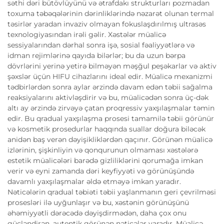
səthi dəri bütövlüyünü və ətrafdakı strukturları pozmadan
toxuma təbəqələrinin dərinliklərində nəzarət olunan termal
təsirlər yaradan invaziv olmayan fokuslaşdırılmış ultrasəs
texnologiyasından irəli gəlir. Xəstələr müalicə
sessiyalarından dərhal sonra işə, sosial fəaliyyətlərə və
idman rejimlərinə qayıda bilərlər; bu da uzun bərpa
dövrlərini yerinə yetirə bilməyən məşğul peşəkarlar və aktiv
şəxslər üçün HIFU cihazlarını ideal edir. Müalicə mexanizmi
tədbirlərdən sonra aylar ərzində davam edən təbii sağalma
reaksiyalarını aktivləşdirir və bu, müalicədən sonra üç-dək
altı ay ərzində zirvəyə çatan proqressiv yaxşılaşmalar təmin
edir. Bu qradual yaxşılaşma prosesi tamamilə təbii görünür
və kosmetik prosedurlar haqqında suallar doğura biləcək
anidən baş verən dəyişikliklərdən qaçınır. Görünən müalicə
izlərinin, şişkinliyin və qonqurunun olmaması xəstələrə
estetik müalicələri barədə gizliliklərini qorumağa imkan
verir və eyni zamanda dəri keyfiyyəti və görünüşündə
davamlı yaxşılaşmalar əldə etməyə imkan yaradır.
Nəticələrin qradual təbiəti təbii yaşlanmanın geri çevrilməsi
prosesləri ilə uyğunlaşır və bu, xəstənin görünüşünü
əhəmiyyətli dərəcədə dəyişdirmədən, daha çox onu
gücləndirən, autentik görünən nəticələr yaradır. Müalicə