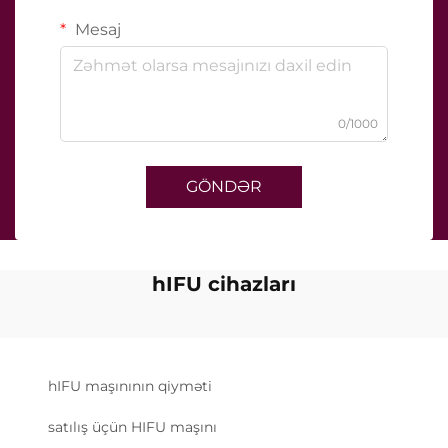
Mesaj
0/1000
GÖNDƏR
hIFU cihazları
hIFU maşınının qiyməti
satılış üçün HIFU maşını