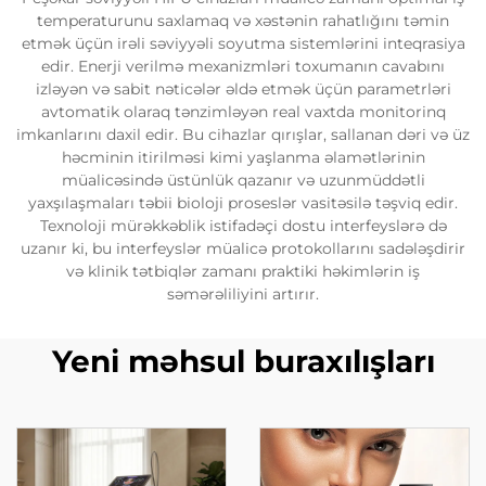
temperaturunu saxlamaq və xəstənin rahatlığını təmin
etmək üçün irəli səviyyəli soyutma sistemlərini inteqrasiya
edir. Enerji verilmə mexanizmləri toxumanın cavabını
izləyən və sabit nəticələr əldə etmək üçün parametrləri
avtomatik olaraq tənzimləyən real vaxtda monitorinq
imkanlarını daxil edir. Bu cihazlar qırışlar, sallanan dəri və üz
həcminin itirilməsi kimi yaşlanma əlamətlərinin
müalicəsində üstünlük qazanır və uzunmüddətli
yaxşılaşmaları təbii bioloji proseslər vasitəsilə təşviq edir.
Texnoloji mürəkkəblik istifadəçi dostu interfeyslərə də
uzanır ki, bu interfeyslər müalicə protokollarını sadələşdirir
və klinik tətbiqlər zamanı praktiki həkimlərin iş
səmərəliliyini artırır.
Yeni məhsul buraxılışları