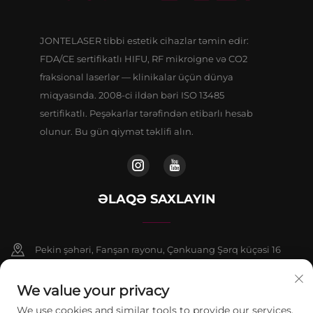
JONTELASER tibbi estetik cihazlar təmin edir:
FDA/CE sertifikatlı HIFU, RF mikroigne və CO2
fraksional laserlər — klinikalar üçün dünya
miqyasında. 2008-ci ildən bəri ISO 13485
sertifikatlı. Peşəkarlar tərəfindən etibarlı hesab
olunur. Bu gün qiymət təklifi alın.
ƏLAQƏ SAXLAYIN
Pekin şəhəri, Fanşan rayonu, Çənkuang Şərq küçəsi 16
saylı binanın 9 nömrəli binasının 802-ci otağı
We value your privacy
+86-13911459627
We use cookies and similar tools to provide our services.