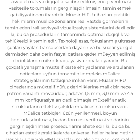
təşviq etmək və diqqətlə kalibre edilmiş enerji verilməsi
vasitəsilə toxumaların gərginləşdirilməsini təmin etmək
qabiliyyətindən ibarətdir. Müasir HIFU cihazları praktiki
həkimlərin müalicə zonalarını real vaxtda görmələrini
təmin edən irəli səviyyəli vizualizasiya sistemlərini daxil edir
ki, bu da prosedurların tamamında optimal dəqiqlik və
təhlükəsizlik təmin edir. Texnoloji əsas, fokuslanmış ultrasəs
şüaları yayılan transdüserlərə dayanır və bu şüalar yüngül
dermisdən daha dərin fasyal qatlara qədər müəyyən edilmiş
dərinliklərdə mikro-koaqulyasiya zonaları yaradır. Bu
çoxqatlı yanaşma müxtəlif xəstə ehtiyaclarına və arzulanan
nəticələrə uyğun tamamilə kompleks müalicə
strategiyalarının tətbiqinə imkan verir. Müasir HIFU
cihazlarında müxtəlif nüfuz dərinliklərinə malik bir neçə
patron variantı mövcuddur; adətən 1,5 mm, 3,0 mm və 4,5
mm konfiqurasiyaları daxil olmaqla müxtəlif anatik
strukturların effektiv şəkildə müalicəsinə imkan verir.
Müalicə tətbiqləri üzün yenilənməsi, boyun
konturlaşdırılması, bədən forması verilməsi və dərinin
gərginləşdirilməsi prosedurlarını əhatə edir ki, bu da bu
cihazları estetik praktikalarda universal həllər halına gətirir.
Peşəkar səviyyəli HIFU cihazları müalicə zamanı optimal iş