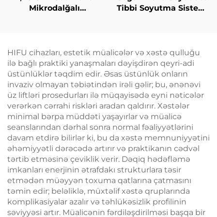
Mikrodalğalı
Tibbi Soyutma Sistemi
İncələnmə Maşını:
Estetik Laser üçün
Sellülit Azaldılması,
Ağrı Azaldılması,
Dərinin Qaldırılması
Epidermis Müdafiəsi,
və Gərginləşdirilməsi,
Davamlı, Təmasdan
HIFU cihazları, estetik müalicələr və xəstə qulluğu
Üzün Radiofrekvanslı
Azad Kliniki İstifadə
ilə bağlı praktiki yanaşmaları dəyişdirən qeyri-adi
Emalı, Çəki Itirmə və
üçün
üstünlüklər təqdim edir. Əsas üstünlük onların
Bədənin İncələnməsi
invaziv olmayan təbiətindən irəli gəlir; bu, ənənəvi
üz liftləri prosedurları ilə müqayisədə eyni nəticələr
verərkən cərrahi riskləri aradan qaldırır. Xəstələr
minimal bərpa müddəti yaşayırlar və müalicə
seanslarından dərhal sonra normal fəaliyyətlərini
davam etdirə bilirlər ki, bu da xəstə memnuniyyətini
əhəmiyyətli dərəcədə artırır və praktikanın cədvəl
tərtib etməsinə çeviklik verir. Dəqiq hədəfləmə
imkanları enerjinin ətrafdakı strukturlara təsir
etmədən müəyyən toxuma qatlarına çatmasını
təmin edir; beləliklə, müxtəlif xəstə qruplarında
komplikasiyalar azalır və təhlükəsizlik profilinin
səviyyəsi artır. Müalicənin fərdiləşdirilməsi başqa bir