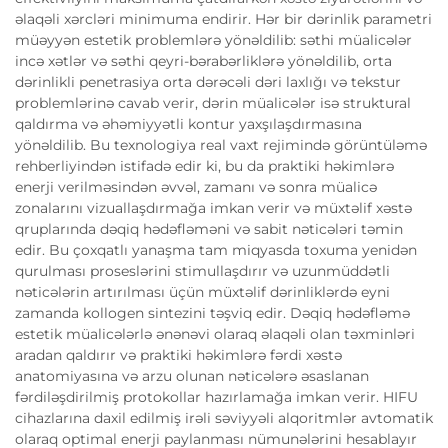
əlaqəli xərcləri minimuma endirir. Hər bir dərinlik parametri
müəyyən estetik problemlərə yönəldilib: səthi müalicələr
incə xətlər və səthi qeyri-bərabərliklərə yönəldilib, orta
dərinlikli penetrasiya orta dərəcəli dəri laxlığı və tekstur
problemlərinə cavab verir, dərin müalicələr isə struktural
qaldırma və əhəmiyyətli kontur yaxşılaşdırmasına
yönəldilib. Bu texnologiya real vaxt rejimində görüntüləmə
rehberliyindən istifadə edir ki, bu da praktiki həkimlərə
enerji verilməsindən əvvəl, zamanı və sonra müalicə
zonalarını vizuallaşdırmağa imkan verir və müxtəlif xəstə
qruplarında dəqiq hədəfləməni və sabit nəticələri təmin
edir. Bu çoxqatlı yanaşma tam miqyasda toxuma yenidən
qurulması proseslərini stimullaşdırır və uzunmüddətli
nəticələrin artırılması üçün müxtəlif dərinliklərdə eyni
zamanda kollogen sintezini təşviq edir. Dəqiq hədəfləmə
estetik müalicələrlə ənənəvi olaraq əlaqəli olan təxminləri
aradan qaldırır və praktiki həkimlərə fərdi xəstə
anatomiyasına və arzu olunan nəticələrə əsaslanan
fərdiləşdirilmiş protokollar hazırlamağa imkan verir. HIFU
cihazlarına daxil edilmiş irəli səviyyəli alqoritmlər avtomatik
olaraq optimal enerji paylanması nümunələrini hesablayır