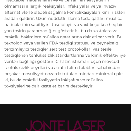
olmaması allergik reaksiyalar, infeksiyalar və ya invaziv
alternativlərlə əlaqəli sağalma komplikasiyaları kimi riskləri
aradan qaldırır. Uzunmüddətli izləmə tədqiqatları müalicə
nəticələrinin sabitliyini təsdiqləyir və vaxt keçdikcə heç bir
yan təsirin yaranmadığını göstərir ki, bu da xəstələrə və
praktiki həkimlərə müalicə qərarlarına dair etibar verir. Bu
texnologiyaya verilən FDA təsdiqi statusu və beynəlxalq
tənzimləyici təsdiqlər sərt test protokolları vasitəsilə
təsdiqlənən təhlükəsizlik standartlarına və klinik effektivliyə
verilən bağlılığı göstərir. Cihazın istismarı üçün mövcud
təhlükəsizlik qeydləri və ətraflı təlim tələbləri səbəbindən
peşəkar məsuliyyət nəzərdə tutulan miqdarı minimal qalır
ki, bu da praktiki fəaliyyətin inkişafını və müalicə
tövsiyələrinə dair xəstə etibarını dəstəkləyir.