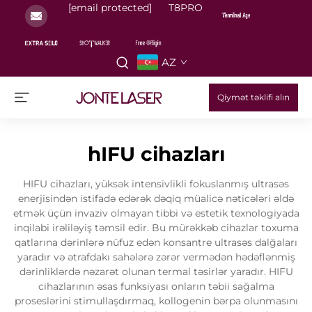
[email protected]
T8PRO
AZ
Qiymət təklifi alın
hIFU cihazları
HIFU cihazları, yüksək intensivlikli fokuslanmış ultrasəs
enerjisindən istifadə edərək dəqiq müalicə nəticələri əldə
etmək üçün invaziv olmayan tibbi və estetik texnologiyada
inqilabi irəliləyiş təmsil edir. Bu mürəkkəb cihazlar toxuma
qatlarına dərinlərə nüfuz edən konsantre ultrasəs dalğaları
yaradır və ətrafdakı sahələrə zərər vermədən hədəflənmiş
dərinliklərdə nəzarət olunan termal təsirlər yaradır. HIFU
cihazlarının əsas funksiyası onların təbii sağalma
proseslərini stimullaşdırmaq, kollogenin bərpa olunmasını