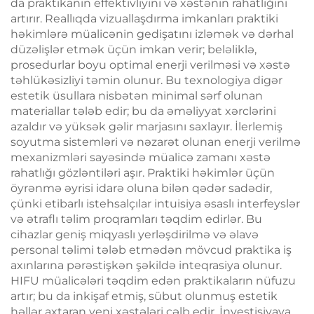
da praktikanın effektivliyini və xəstənin rahatlığını
artırır. Reallıqda vizuallaşdırma imkanları praktiki
həkimlərə müalicənin gedişatını izləmək və dərhal
düzəlişlər etmək üçün imkan verir; beləliklə,
prosedurlar boyu optimal enerji verilməsi və xəstə
təhlükəsizliyi təmin olunur. Bu texnologiya digər
estetik üsullara nisbətən minimal sərf olunan
materiallar tələb edir; bu da əməliyyat xərclərini
azaldır və yüksək gəlir marjasını saxlayır. İlerlemiş
soyutma sistemləri və nəzarət olunan enerji verilmə
mexanizmləri sayəsində müalicə zamanı xəstə
rahatlığı gözləntiləri aşır. Praktiki həkimlər üçün
öyrənmə əyrisi idarə oluna bilən qədər sadədir,
çünki etibarlı istehsalçılar intuisiya əsaslı interfeyslər
və ətraflı təlim proqramları təqdim edirlər. Bu
cihazlar geniş miqyaslı yerləşdirilmə və əlavə
personal təlimi tələb etmədən mövcud praktika iş
axınlarına pərəstişkən şəkildə inteqrasiya olunur.
HIFU müalicələri təqdim edən praktikaların nüfuzu
artır; bu da inkişaf etmiş, sübut olunmuş estetik
həllər axtaran yeni xəstələri cəlb edir. İnvestisiyaya