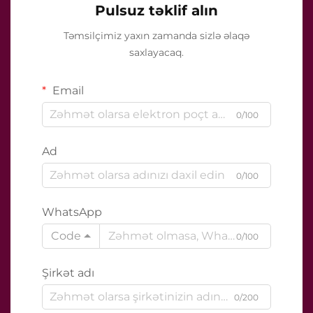
Pulsuz təklif alın
Təmsilçimiz yaxın zamanda sizlə əlaqə
saxlayacaq.
Email
0/100
Ad
0/100
WhatsApp
Code
0/100
Şirkət adı
0/200