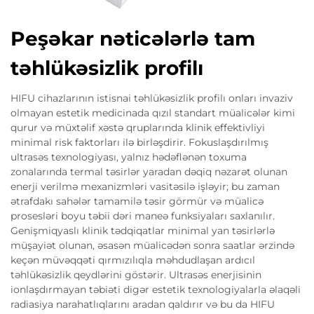
Peşəkar nəticələrlə tam
təhlükəsizlik profilı
HIFU cihazlarının istisnai təhlükəsizlik profilı onları invaziv
olmayan estetik medicinada qızıl standart müalicələr kimi
qurur və müxtəlif xəstə qruplarında klinik effektivliyi
minimal risk faktorları ilə birləşdirir. Fokuslaşdırılmış
ultrasəs texnologiyası, yalnız hədəflənən toxuma
zonalarında termal təsirlər yaradan dəqiq nəzarət olunan
enerji verilmə mexanizmləri vasitəsilə işləyir; bu zaman
ətrafdakı sahələr tamamilə təsir görmür və müalicə
prosesləri boyu təbii dəri maneə funksiyaları saxlanılır.
Genişmiqyaslı klinik tədqiqatlar minimal yan təsirlərlə
müşayiət olunan, əsasən müalicədən sonra saatlar ərzində
keçən müvəqqəti qırmızılıqla məhdudlaşan ardıcıl
təhlükəsizlik qeydlərini göstərir. Ultrasəs enerjisinin
ionlaşdırmayan təbiəti digər estetik texnologiyalarla əlaqəli
radiasiya narahatlıqlarını aradan qaldırır və bu da HIFU