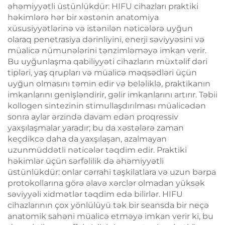
əhəmiyyətli üstünlükdür: HIFU cihazları praktiki
həkimlərə hər bir xəstənin anatomiya
xüsusiyyətlərinə və istənilən nəticələrə uyğun
olaraq penetrasiya dərinliyini, enerji səviyyəsini və
müalicə nümunələrini tənzimləməyə imkan verir.
Bu uyğunlaşma qabiliyyəti cihazların müxtəlif dəri
tipləri, yaş qrupları və müalicə məqsədləri üçün
uyğun olmasını təmin edir və beləliklə, praktikanın
imkanlarını genişləndirir, gəlir imkanlarını artırır. Təbii
kollogen sintezinin stimullaşdırılması müalicədən
sonra aylar ərzində davam edən proqressiv
yaxşılaşmalar yaradır; bu da xəstələrə zaman
keçdikcə daha da yaxşılaşan, azalmayan
uzunmüddətli nəticələr təqdim edir. Praktiki
həkimlər üçün sərfəlilik də əhəmiyyətli
üstünlükdür: onlar cərrahi təşkilatlara və uzun bərpa
protokollarına görə əlavə xərclər olmadan yüksək
səviyyəli xidmətlər təqdim edə bilirlər. HIFU
cihazlarının çox yönlülüyü tək bir seansda bir neçə
anatomik sahəni müalicə etməyə imkan verir ki, bu