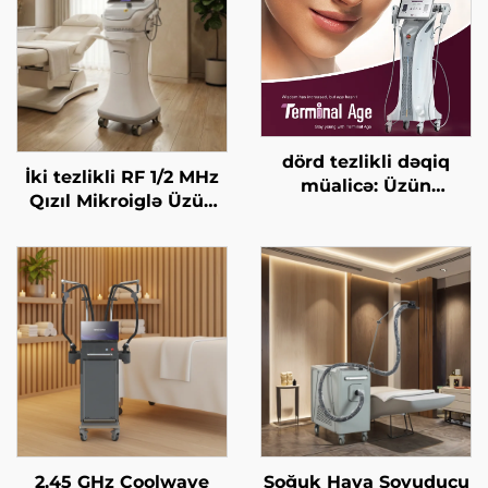
dörd tezlikli dəqiq
İki tezlikli RF 1/2 MHz
müalicə: Üzün
Qızıl Mikroiglə Üzün
qaldırılması, dərinin
Bərpa Edilməsi Maşını
gərginləşdirilməsi,
bədənin
formalaşdırılması, son
yaş HIFU maşını
2,45 GHz Coolwave
Soğuk Hava Soyuducu