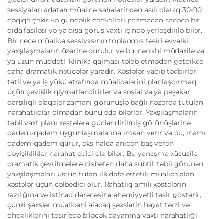
sessiyaları adətən müalicə sahələrindən asılı olaraq 30-90
dəqiqə çəkir və gündəlik cədvəlləri pozmadan sadəcə bir
qida fasiləsi və ya qısa görüş vaxtı içində yerləşdirilə bilər.
Bir neçə müalicə sessiyasının toplanmış təsiri əvvəlki
yaxşılaşmaların üzərinə qurulur və bu, cərrahi müdaxilə və
ya uzun müddətli klinika qalması tələb etmədən getdikcə
daha dramatik nəticələr yaradır. Xəstələr vacib tədbirlər,
tətil və ya iş yükü ətrafında müalicələrini planlaşdırmaq
üçün çeviklik qiymətləndirirlər və sosial və ya peşəkar
qarşılıqlı əlaqələr zamanı görünüşlə bağlı nəzərdə tutulan
narahatlıqlar olmadan bunu edə bilərlər. Yaxşılaşmaların
təbii vaxt planı xəstələrə gücləndirilmiş görünüşlərinə
qadem-qadem uyğunlaşmalarına imkan verir və bu, inamı
qadem-qadem qurur, əks halda anidən baş verən
dəyişikliklər narahat edici ola bilər. Bu yanaşma xüsusilə
dramatik çevrilmələrə nisbətən daha subtil, təbii görünən
yaxşılaşmaları üstün tutan ilk dəfə estetik müalicə alan
xəstələr üçün cəlbedici olur. Rahatlıq amili xəstələrin
razılığına və istinad dərəcəsinə əhəmiyyətli təsir göstərir,
çünki şəxslər müalicəni alacaq şəxslərin həyat tərzi və
öhdəliklərini təsir edə biləcək dayanma vaxtı narahatlığı