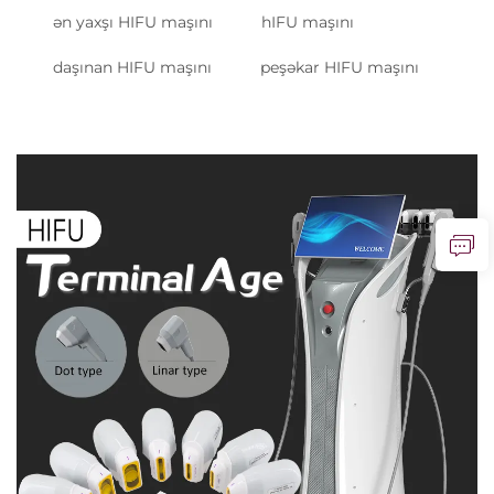
ən yaxşı HIFU maşını
hIFU maşını
daşınan HIFU maşını
peşəkar HIFU maşını