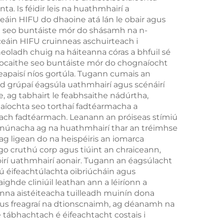
ta. Is féidir leis na huathmhairí a
mbárr
iceáin HIFU do dhaoine atá lán le obair agus
n
t seo buntáiste mór do shásamh na n-
ceáin HIFU cruinneas aschuirteach i
heoladh chuig na háiteanna córas a bhfuil sé
iocaithe seo buntáiste mór do chognaíocht
apaisí níos gortúla. Tugann cumais an
fud grúpaí éagsúla uathmhairí agus scénáirí
e, ag tabhairt le feabhsaithe nádúrtha,
laíochta seo torthaí fadtéarmacha a
iteach fadtéarmach. Leanann an próiseas stímiú
leanúnacha ag na huathmhairí thar an tréimhse
g ligean do na heispéiris an iomarca
go cruthú corp agus tiúint an chraiceann,
óirí uathmhairí aonair. Tugann an éagsúlacht
nú éifeachtúlachta oibriúcháin agus
aighde cliniúil leathan ann a léiríonn a
anna aistéiteacha tuilleadh muinín dona
agus freagraí na dtionscnaimh, ag déanamh na
e tábhachtach é éifeachtacht costais i