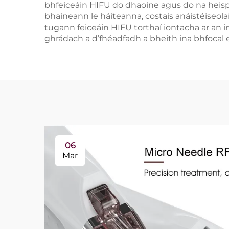
bhfeiceáin HIFU do dhaoine agus do na heispé
bhaineann le háiteanna, costais anáistéiseola
tugann feiceáin HIFU torthaí iontacha ar an in
ghrádach a d’fhéadfadh a bheith ina bhfocal ei
06
Mar