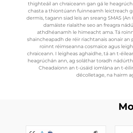
thighteáil an chraiceann gan gá le heagrúchá
chasta a thiontúann fuinneamh leictreach go
dermis, tagann siad leis an sreang SMAS (An 
damáiste rialaithe seo an freagra nád
athdhéanamh le himeacht ama. Tá roinnt 
shaincheapadh de réir riachtanais aonair an
roinnt réimseanna cosmaice agus leighe
chraiceann. I leigheas aghaidhe, tá an t-éil
heagrúchán ann, ag soláthar toradh nádúrtha 
Cheadaíonn an t-úsáid iomlána an t-éilim
décolletage, na hairm a
Mo