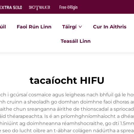
úil
Faoi Rún Linn
Táirgí
Cur In Aithris
Teasáil Linn
tacaíocht HIFU
ch i gcúrsaí cosmaice agus leigheas nach bhfuil gá le hos
 cruinn a sheoladh go domhan doimhne faoi dhoras an 
ithe chun sreanganna áirithe de thionscadal a spriocadh
áid théarapeachta. Is é an príomhghníomhaíocht a dhéa
a ghiniúint ag doimhneanna réamhshocraithe, go dtí 1.5m
 seo do lucht oibre an t-ábhar colágen nádúrtha a spr