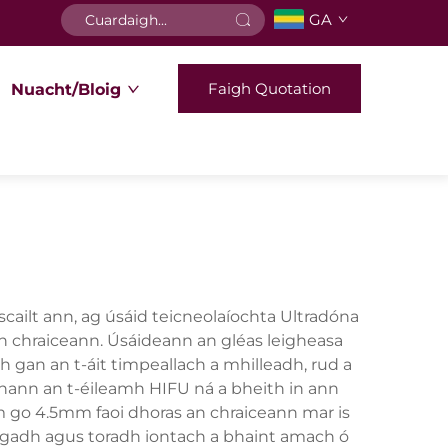
GA
Faigh Quotation
Nuacht/Bloig
cailt ann, ag úsáid teicneolaíochta Ultradóna
chraiceann. Úsáideann an gléas leigheasa
 gan an t-áit timpeallach a mhilleadh, rud a
nann an t-éileamh HIFU ná a bheith in ann
m go 4.5mm faoi dhoras an chraiceann mar is
eagadh agus toradh iontach a bhaint amach ó