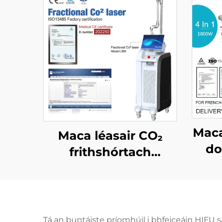
Maca
Maca léasair CO₂
do
frithshórtach
cead
ceadaithe ag an FDA,
ag 
ag an CE Leighis,
an
agus ag an MMDSAP
1
Tá an buntáiste príomhúil i bhfeiceáin HIFU sa