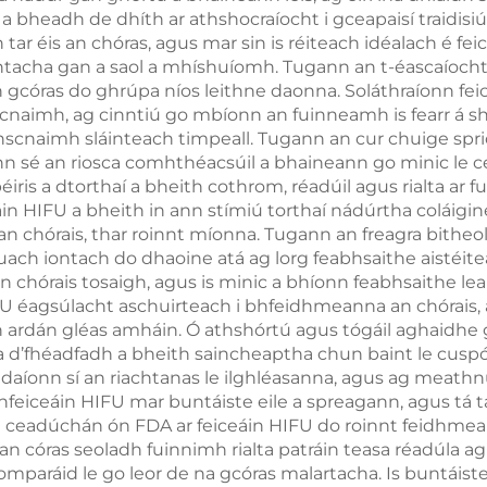
000W, 4 i 1, le
d a bheadh de dhíth ar athshocraíocht i gceapaisí traidisiún
agus do chur i 
tar éis an chóras, agus mar sin is réiteach idéalach é fe
sanna in ionadú,
an bholgái
htacha gan a saol a mhíshuíomh. Tugann an t-éascaíoch
nm, 808 nm, 940
gcóras do ghrúpa níos leithne daonna. Soláthraíonn fei
onscnaimh, ag cinntiú go mbíonn an fuinneamh is fearr á s
nm, 1064 nm
nscnaimh sláinteach timpeall. Tugann an cur chuige spr
n sé an riosca comhthéacsúil a bhaineann go minic le ce
iris a dtorthaí a bheith cothrom, réadúil agus rialta ar 
áin HIFU a bheith in ann stímiú torthaí nádúrtha coláigin
an chórais, thar roinnt míonna. Tugann an freagra bitheo
r luach iontach do dhaoine atá ag lorg feabhsaithe aisté
 an chórais tosaigh, agus is minic a bhíonn feabhsaithe 
U éagsúlacht aschuirteach i bhfeidhmeanna an chórais, a
on ardán gléas amháin. Ó athshórtú agus tógáil aghaidhe 
l a d’fhéadfadh a bheith saincheaptha chun baint le cusp
ghdaíonn sí an riachtanas le ilghléasanna, agus ag meath
 bhfeiceáin HIFU mar buntáiste eile a spreagann, agus tá t
n an ceadúchán ón FDA ar feiceáin HIFU do roinnt feidhme
an córas seoladh fuinnimh rialta patráin teasa réadúla 
comparáid le go leor de na gcóras malartacha. Is buntáist