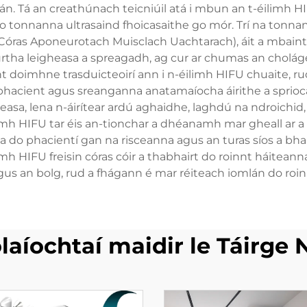
n. Tá an creathúnach teicniúil atá i mbun an t-éilimh H
 tonnanna ultrasaind fhoicasaithe go mór. Trí na tonnann
Córas Aponeurotach Muisclach Uachtarach), áit a mbainte
úrtha leigheasa a spreagadh, ag cur ar chumas an cholág
doimhne trasduicteoirí ann i n-éilimh HIFU chuaite, rud
 phacient agus sreanganna anatamaíocha áirithe a sprioc
asa, lena n-áirítear ardú aghaidhe, laghdú na ndroichid
eamh HIFU tar éis an-tionchar a dhéanamh mar gheall ar a 
do phacientí gan na risceanna agus an turas síos a bhain
h HIFU freisin córas cóir a thabhairt do roinnt háiteanna
gus an bolg, rud a fhágann é mar réiteach iomlán do ro
laíochtaí maidir le Táirge 