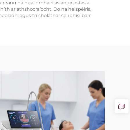
cuireann na huathmhairí as an gcostas a
íth ar athshocraíocht. Do na heispéiris,
eoladh, agus trí sholáthar seirbhísí barr-