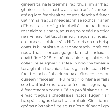
3
ginearálta, ná le tréimhsí faoi thuairim ar fha
ghníomhartha laethúla a thosú arís láithreach 
spá
atá ag lorg feabhsaithe cosmaideacha éifeac
755 
uathmhairí agus méadaíonn sé rochtain ar an 
d’fhreastal ar dhóigh leibhéil áirithe na dti
mar aidhm a tharla, agus ag coimeád na dtio
na n-éifeachtaí taobh amuigh agus laghdaíon
cruinneasa i bhfeiceáin HIFU deis do na heispé
córas. Is buntáiste eile tábhachtach i bhfeice
nádúrtha a fhorbairt go gradamach i ndiaidh 
chaithfidh 12-18 mí nó níos faide, ag solátha
coláigine ar aghaidh ar feadh míonna tar éis
tosaigh athshocraíochta. Tugann feiceáin HIF
fhoirbheachtaí aistéiteacha a réiteach le ha
cuireann feiceáin HIFU réitigh iomlána ar fái
seo buntáiste mór do oibriú cliniúil, agus la
éifeachtachta costais. Tá an proifíl slándála i
éifeacht agus a phroifíl íseal riosca. Tugan
heispéiris agus dona huathmhairí. Cinntíonn 
gcóras níos sábháilte agus níos oiriúnach i g