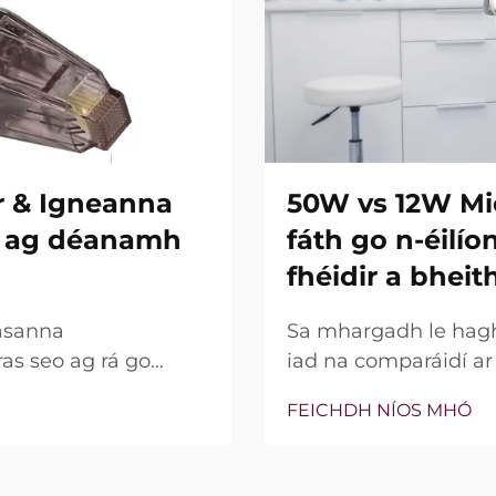
r & Igneanna
50W vs 12W Mi
re ag déanamh
fáth go n-éilí
fhéidir a bheit
asanna
Sa mhargadh le hagha
ras seo ag rá go
iad na comparáidí a
ní insilte acu. Áfach,
bparaiméadar sin, c
FEICHDH NÍOS MHÓ
na gnéithe seo ann nó
bhfocal mar phointe 
 go cruinn le linn na
thaobh cliniciúil de,
go leor, níl an cumhac