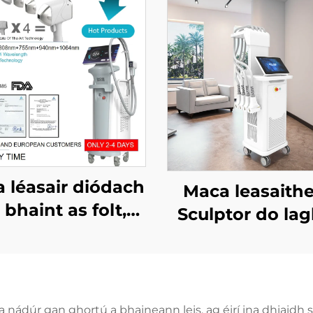
 léasair diódach
Maca leasaithe
 bhaint as folt,
Sculptor do la
aithe ag an FDA,
na mboilgí, 
an MDR, agus ag
chellulítis, le lé
 MDSAP, 600W,
diódach 1060 n
200W, 1800W,
chruthú an chor
 nádúr gan ghortú a bhaineann leis, ag éirí ina dhiaidh s