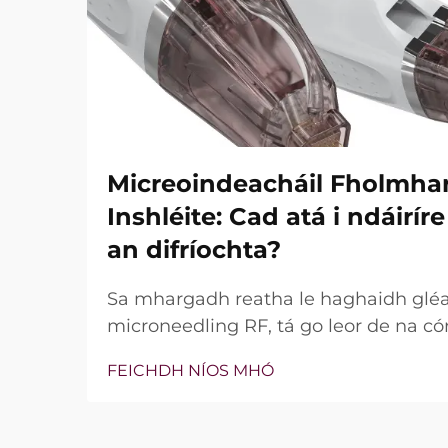
Micreoindeacháil Fholmha
Inshléite: Cad atá i ndáirí
an difríochta?
Sa mhargadh reatha le haghaidh glé
microneedling RF, tá go leor de na có
bhfuil teicneolaíocht vacuim agus goin
FEICHDH NÍOS MHÓ
níl an cheist fíor i ndáiríre an bhfuil 
nach bhfuil, ach conas a oibríonn siad
tréatmais chliniciúla...