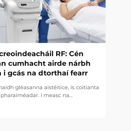
creoindeacháil RF: Cén
onn cumhacht airde nárbh
h i gcás na dtorthaí fearr
idh gléasanna aistéitice, is coitianta
r pharaiméadar. I measc na
uirtear an chumhacht (W) ar an
táirgeachta tábhachtach. Áfach, ó
 tá an fírinne an-éagsúla. I gcásanna
ht a dtugtar uirthi...