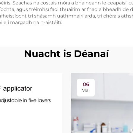
iris. Seachas na costais móra a bhaineann le ceapaisí, 
íochta, agus tréimhsí faoi thuairim ar fhad a bheadh de dh
fheistíocht trí shásamh uathmhairí arda, trí chórais athsh
le i margadh na n-aistéití.
Nuacht is Déanaí
06
Mar