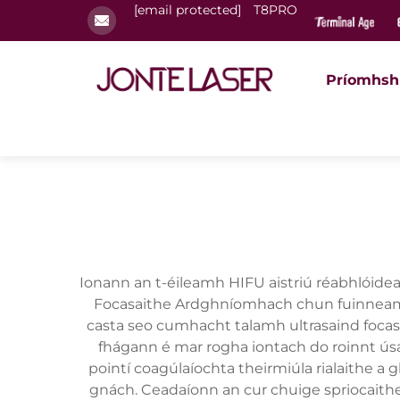
[email protected]
T8PRO
Príomhsh
Ionann an t-éileamh HIFU aistriú réabhlóidea
Focasaithe Ardghníomhach chun fuinneamh
casta seo cumhacht talamh ultrasaind focasa
fhágann é mar rogha iontach do roinnt ús
pointí coagúlaíochta theirmiúla rialaithe 
gnách. Ceadaíonn an cur chuige spriocaithe