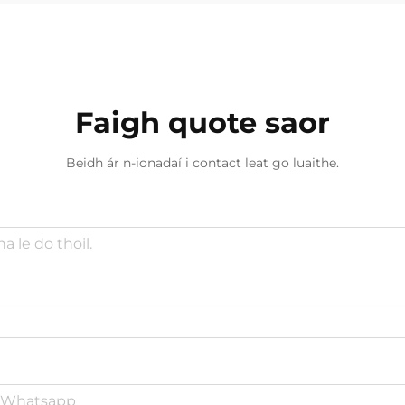
Faigh quote saor
Beidh ár n-ionadaí i contact leat go luaithe.