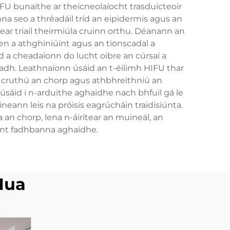
IFU bunaithe ar theicneolaíocht trasduicteoir
a seo a thréadáil tríd an eipidermis agus an
ar triail theirmiúla cruinn orthu. Déanann an
en a athghiniúint agus an tionscadal a
 a cheadaíonn do lucht oibre an cúrsaí a
adh. Leathnaíonn úsáid an t-éilimh HIFU thar
, cruthú an chorp agus athbhreithniú an
úsáid i n-arduithe aghaidhe nach bhfuil gá le
eann leis na próisis eagrúcháin traidisiúnta.
 an chorp, lena n-áirítear an muineál, an
innt fadhbanna aghaidhe.
Nua