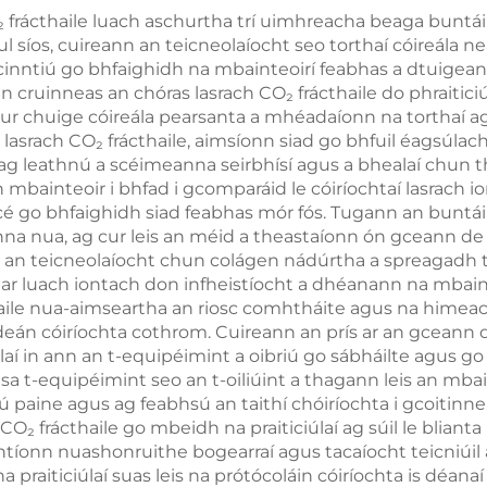
 frácthaile luach aschurtha trí uimhreacha beaga buntáin 
orpais, agus le
l síos, cuireann an teicneolaíocht seo torthaí cóireála n
aghaidh aois
 cinntiú go bhfaighidh na mbainteoirí feabhas a dtuigean
cruinneas an chóras lasrach CO₂ frácthaile do phraiticiúl
théarmaí
ur chuige cóireála pearsanta a mhéadaíonn na torthaí agu
lasrach CO₂ frácthaile, aimsíonn siad go bhfuil éagsúlacht
ag leathnú a scéimeanna seirbhísí agus a bhealaí chun t
n mbainteoir i bhfad i gcomparáid le cóiríochtaí lasrach i
 cé go bhfaighidh siad feabhas mór fós. Tugann an buntáin
na nua, ag cur leis an méid a theastaíonn ón gceann de las
 an teicneolaíocht chun colágen nádúrtha a spreagadh t
thar luach iontach don infheistíocht a dhéanann na mbain
thaile nua-aimseartha an riosc comhtháite agus na himea
eán cóiríochta cothrom. Cuireann an prís ar an gceann de
aí in ann an t-equipéimint a oibriú go sábháilte agus go
 sa t-equipéimint seo an t-oiliúint a thagann leis an mbai
 paine agus ag feabhsú an taithí chóiríochta i gcoitinne. 
CO₂ frácthaile go mbeidh na praiticiúlaí ag súil le bli
tíonn nuashonruithe bogearraí agus tacaíocht teicniúil a 
praiticiúlaí suas leis na prótócoláin cóiríochta is déana