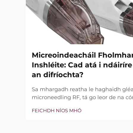
Micreoindeacháil Fholmha
Inshléite: Cad atá i ndáirí
an difríochta?
Sa mhargadh reatha le haghaidh glé
microneedling RF, tá go leor de na có
bhfuil teicneolaíocht vacuim agus goin
FEICHDH NÍOS MHÓ
níl an cheist fíor i ndáiríre an bhfuil 
nach bhfuil, ach conas a oibríonn siad
tréatmais chliniciúla...