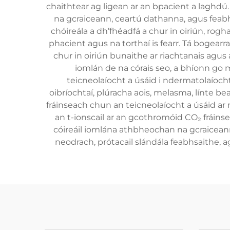
chaithtear ag ligean ar an bpacient a laghdú
na gcraiceann, ceartú dathanna, agus feabhs
chóireála a dh’fhéadfá a chur in oiriún, r
phacient agus na torthaí is fearr. Tá bogearr
chur in oiriún bunaithe ar riachtanais agus 
iomlán de na córais seo, a bhíonn go mi
teicneolaíocht a úsáid i ndermatolaíocht
oibríochtaí, plúracha aois, melasma, línte b
fráinseach chun an teicneolaíocht a úsáid ar r
an t-ionscail ar an gcothromóid CO₂ fráins
cóireáil iomlána athbheochan na gcraiceann
neodrach, prótacail slándála feabhsaithe, ag