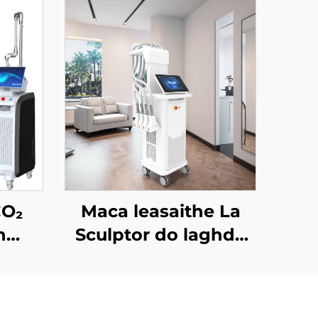
CO₂
Maca leasaithe La
h
Sculptor do laghdú
 FDA,
na mboilgí, do
is,
chellulítis, le léasair
DSAP
diódach 1060 nm, do