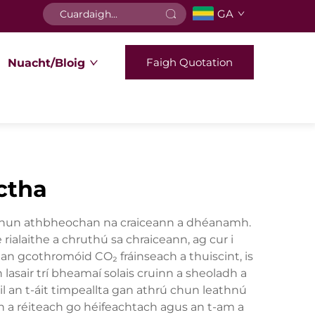
GA
Faigh Quotation
Nuacht/Bloig
ctha
h chun athbheochan na craiceann a dhéanamh.
 rialaithe a chruthú sa chraiceann, ag cur i
an gcothromóid CO₂ fráinseach a thuiscint, is
lasair trí bheamaí solais cruinn a sheoladh a
il an t-áit timpeallta gan athrú chun leathnú
nn a réiteach go héifeachtach agus an t-am a