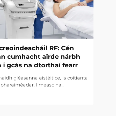
creoindeacháil RF: Cén
onn cumhacht airde nárbh
h i gcás na dtorthaí fearr
idh gléasanna aistéitice, is coitianta
r pharaiméadar. I measc na
uirtear an chumhacht (W) ar an
táirgeachta tábhachtach. Áfach, ó
 tá an fírinne an-éagsúla. I gcásanna
ht a dtugtar uirthi...