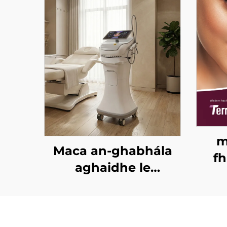
m
Maca an-ghabhála
fh
aghaidhe le
córa
micrighoirtíní óir
le a
agus RF dá dhraoidh
crí
freastalaí 1/2 MHz