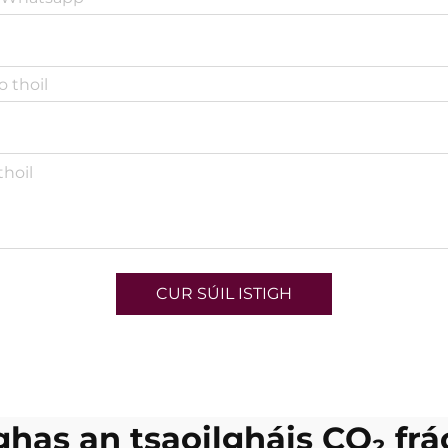
CUR SÚIL ISTIGH
ghas an tsaoilgháis CO₂ frá