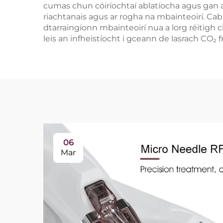
cumas chun cóiríochtaí ablatíocha agus gan ab
riachtanais agus ar rogha na mbainteoirí. Cab
dtarraingíonn mbainteoirí nua a lorg réitigh 
leis an infheistíocht i gceann de lasrach CO₂ fr
06
Mar