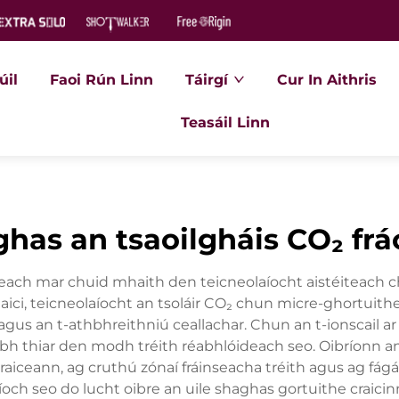
úil
Faoi Rún Linn
Táirgí
Cur In Aithris
Teasáil Linn
ghas an tsaoilgháis CO₂ frá
inseach mar chuid mhaith den teicneolaíocht aistéiteac
 aici, teicneolaíocht an tsoláir CO₂ chun micre-ghortuithe
us an t-athbhreithniú ceallachar. Chun an t-ionscail ar 
obh thiar den modh tréith réabhlóideach seo. Oibríonn an 
raiceann, ag cruthú zónaí fráinseacha tréith agus ag fágá
och seo do lucht oibre an uile shaghas gortuithe craici