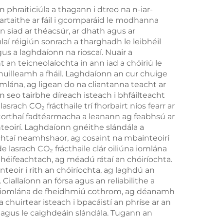
chruthú an chorpais
phraiticiúla a thagann i dtreo na n-iar-
eartaithe ar fáil i gcomparáid le modhanna
agus do chur i mbárr
n siad ar théacsúr, ar dhath agus ar
an bholgáin
aí réigiún sonrach a tharghadh le leibhéil
s a laghdaíonn na rioscaí. Nuair a
 an teicneolaíochta in ann iad a chóiriú le
huilleamh a fháil. Laghdaíonn an cur chuige
omlána, ag ligean do na cliantanna teacht ar
 seo tairbhe díreach isteach i bhfáilteacht
rach CO₂ frácthaile trí fhorbairt níos fearr ar
orthaí fadtéarmacha a leanann ag feabhsú ar
teoirí. Laghdaíonn gnéithe slándála a
chtaí neamhshaor, ag cosaint na mbainteoirí
 lasrach CO₂ frácthaile clár oiliúna iomlána
 héifeachtach, ag méadú rátaí an chóiríochta.
nteoir i rith an chóiríochta, ag laghdú an
Ciallaíonn an fórsa agus an reliabilithe a
anta iomlána de fheidhmiú cothrom, ag déanamh
chuirtear isteach i bpacáistí an phríse ar an
í agus le caighdeáin slándála. Tugann an