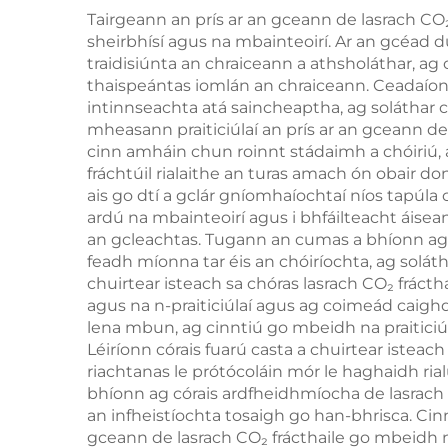
Tairgeann an prís ar an gceann de lasrach CO₂
ch
sheirbhísí agus na mbainteoirí. Ar an gcéad du
h
traidisiúnta an chraiceann a athsholáthar, ag
thaispeántas iomlán an chraiceann. Ceadaíonn 
intinnseachta atá saincheaptha, ag soláthar c
mheasann praiticiúlaí an prís ar an gceann de 
cinn amháin chun roinnt stádaimh a chóiriú, 
fráchtúil rialaithe an turas amach ón obair do
ais go dtí a gclár gníomhaíochtaí níos tapúla
ardú na mbainteoirí agus i bhfáilteacht áisean
an gcleachtas. Tugann an cumas a bhíonn ag
feadh míonna tar éis an chóiríochta, ag solá
chuirtear isteach sa chóras lasrach CO₂ frác
agus na n-praiticiúlaí agus ag coimeád caighd
lena mbun, ag cinntiú go mbeidh na praiticiúl
Léiríonn córais fuarú casta a chuirtear isteach
riachtanas le prótócoláin mór le haghaidh rialú
bhíonn ag córais ardfheidhmíocha de lasrach 
an infheistíochta tosaigh go han-bhrisca. Cinn
gceann de lasrach CO₂ frácthaile go mbeidh na 