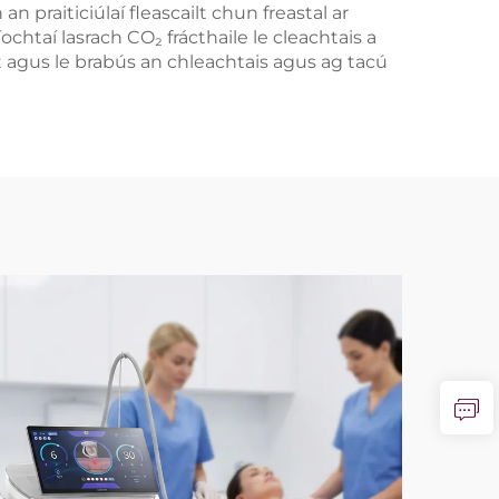
praiticiúlaí fleascailt chun freastal ar
htaí lasrach CO₂ frácthaile le cleachtais a
rt agus le brabús an chleachtais agus ag tacú