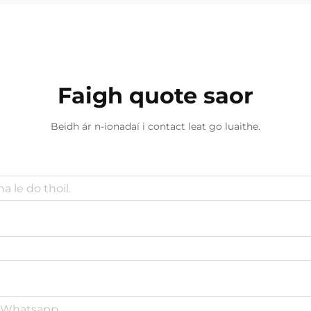
Faigh quote saor
Beidh ár n-ionadaí i contact leat go luaithe.