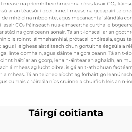
. I measc na príomhfheidhmeanna córas lasair CO₂ fráinse
ú ar an téacsúr i gcoitinne. I measc na gceapairí teicneo
ogha de mhéid na mbpointe, agus mecanachtaí slándála com
aí lasair CO₂ fráinseach nua-aimseartha curtha le bogearra
ar stád na gcraiceann aonair. Tá an t-ionscail ar an gcot
nic le roinnt láimhshamhlaí, prótacail chóireála, agus tac
 agus i leigheas aistéiteach chun gortuithe éagsúla a ré
eaga, línte domhain, agus sláinte na gcraiceann. Tá an t-
oinnt háití ar an gcorp, lena n-áirítear an aghaidh, an m
each á mheas ag lucht oibre, is gá an t-athbhuan fadtéar
 a mheas. Tá an teicneolaíocht ag forbairt go leanúnach,
us cumais chóireála níos cruinne a chuirfidh leis an n-ion
Táirgí coitianta