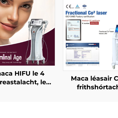
aca HIFU le 4
Maca léasair 
reastalacht, le
frithshórtac
s cóireála cruinn,
ceadaithe ag an
rdú aghaidhe, le
ag an CE Leigh
ochnú craiceann,
agus ag an MM
le cruthú an