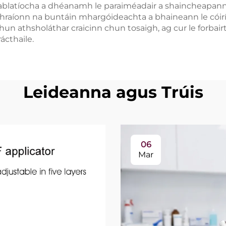
latíocha a dhéanamh le paraiméadair a shaincheapann an 
hraíonn na buntáin mhargóideachta a bhaineann le cóiríoc
chun athsholáthar craicinn chun tosaigh, ag cur le forbai
ácthaile.
Leideanna agus Trúis
06
Mar