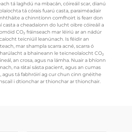
ach tá laghdú na mbacán, cóireáil scar, dianú
laíochta tá córais fuarú casta, paraiméadair
htháite a chinntíonn comfhoirt is fearr don
í casta a cheadaíonn do lucht oibre cóireáil a
hromóid CO₂ fráinseach mar léiriú ar an nádúr
aíocht teicniúil leanúnach. Is féidir an
iteach, mar shampla scarra acné, scarra ó
ábharúlacht a bhaineann le teicneolaíocht CO₂
uineál, an crosa, agus na lámha. Nuair a bhíonn
mach, na rátaí sásta pacient, agus an cumas
 agus tá fabhróirí ag cur chun cinn gnéithe
scail i dtionchar ar thionchar ar thionchair.