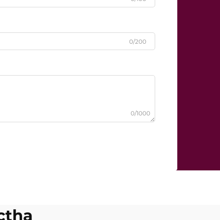
0/200
0/1000
ctha