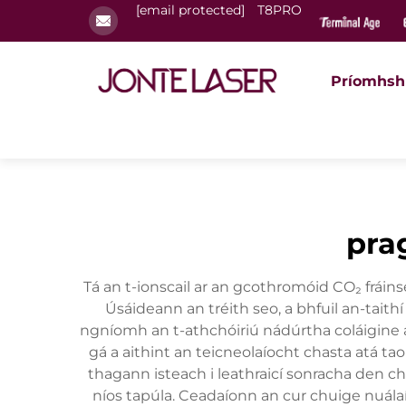
[email protected]
T8PRO
Príomhsh
pra
Tá an t-ionscail ar an gcothromóid CO₂ frá
Úsáideann an tréith seo, a bhfuil an-taithí
ngníomh an t-athchóiriú nádúrtha coláigine ag
gá a aithint an teicneolaíocht chasta atá ta
thagann isteach i leathraicí sonracha den ch
níos tapúla. Ceadaíonn an cur chuige nuálaí