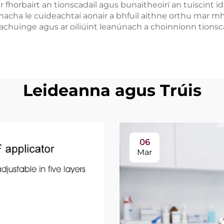
 fhorbairt an tionscadail agus bunaitheoirí an tuiscint i
ha le cuideachtaí aonair a bhfuil aithne orthu mar mhona
chuinge agus ar oiliúint leanúnach a choinníonn tionscada
Leideanna agus Trúis
06
Mar