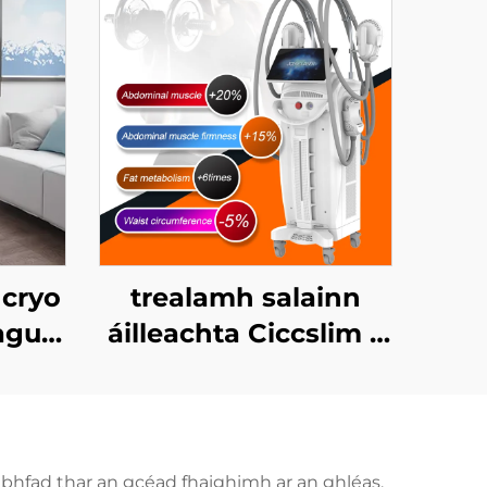
 cryo
trealamh salainn
 agus
áilleachta Ciccslim 3
in
Tesla le 4 láimhseáil,
le stíomháil ualachraí
ht
leictreamaignéadach
m, le
(EMS)
 bhfad thar an gcéad fhaighimh ar an ghléas,