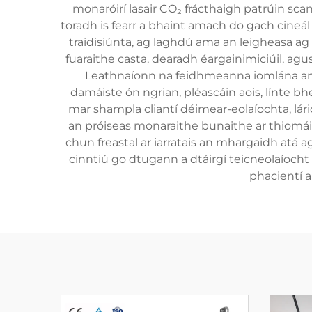
monaróirí lasair CO₂ frácthaigh patrúin sc
toradh is fearr a bhaint amach do gach cineál 
traidisiúnta, ag laghdú ama an leigheasa a
fuaraithe casta, dearadh éargainimiciúil, ag
Leathnaíonn na feidhmeanna iomlána an déi
damáiste ón ngrian, pléascáin aois, línte 
mar shampla cliantí déimear-eolaíochta, lário
an próiseas monaraithe bunaithe ar thiomáint
chun freastal ar iarratais an mhargaidh atá 
cinntiú go dtugann a dtáirgí teicneolaíocht 
phacientí a