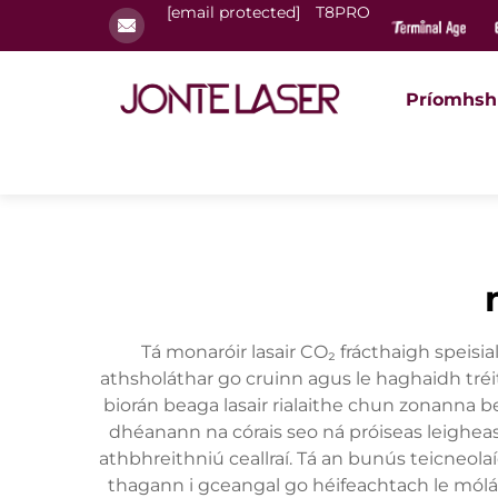
[email protected]
T8PRO
Príomhsh
Tá monaróir lasair CO₂ frácthaigh speisia
athsholáthar go cruinn agus le haghaidh tréi
biorán beaga lasair rialaithe chun zonanna b
dhéanann na córais seo ná próiseas leigheas
athbhreithniú ceallraí. Tá an bunús teicneola
thagann i gceangal go héifeachtach le mólái