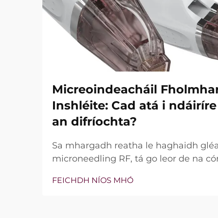
Micreoindeacháil Fholmha
Inshléite: Cad atá i ndáirí
an difríochta?
Sa mhargadh reatha le haghaidh glé
microneedling RF, tá go leor de na có
bhfuil teicneolaíocht vacuim agus goin
FEICHDH NÍOS MHÓ
níl an cheist fíor i ndáiríre an bhfuil 
nach bhfuil, ach conas a oibríonn siad
tréatmais chliniciúla...