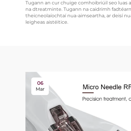
Tugann an cur chuige comhoibriúil seo luas ar
na dtreatminte. Tugann na caidrimh fadtéarmac
theicneolaíochtaí nua-aimseartha, ar deisí nua
leigheas aistéitice.
06
Mar