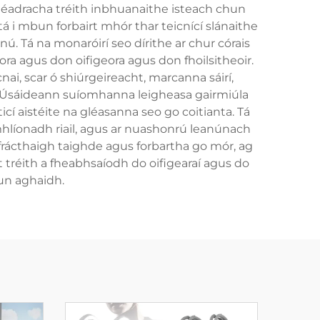
iméadracha tréith inbhuanaithe isteach chun
tá i mbun forbairt mhór thar teicnící slánaithe
 Tá na monaróirí seo dírithe ar chur córais
ra agus don oifigeora agus don fhoilsitheoir.
ai, scar ó shiúrgeireacht, marcanna sáirí,
n. Úsáideann suíomhanna leigheasa gairmiúla
icí aistéite na gléasanna seo go coitianta. Tá
omhlíonadh riail, agus ar nuashonrú leanúnach
 frácthaigh taighde agus forbartha go mór, ag
t tréith a fheabhsaíodh do oifigearaí agus do
hun aghaidh.