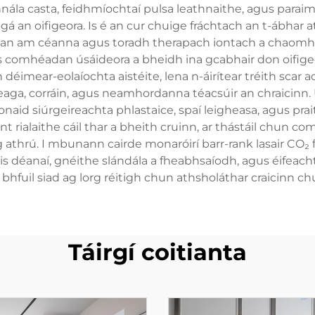
annála casta, feidhmíochtaí pulsa leathnaithe, agus para
gá an oifigeora. Is é an cur chuige fráchtach an t-ábhar a
g an am céanna agus toradh therapach iontach a chaomhnú.
us comhéadan úsáideora a bheidh ina gcabhair don oifigeo
mear-eolaíochta aistéite, lena n-áirítear tréith scar acn
bheaga, corráin, agus neamhordanna téacsúir an chraicin
naid siúrgeireachta phlastaice, spaí leigheasa, agus prait
 rialaithe cáil thar a bheith cruinn, ar thástáil chun c
ag athrú. I mbunann cairde monaróirí barr-rank lasair CO₂
is déanaí, gnéithe slándála a fheabhsaíodh, agus éifeach
 bhfuil siad ag lorg réitigh chun athsholáthar craicinn c
Táirgí coitianta