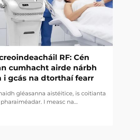
creoindeacháil RF: Cén
onn cumhacht airde nárbh
h i gcás na dtorthaí fearr
idh gléasanna aistéitice, is coitianta
r pharaiméadar. I measc na
uirtear an chumhacht (W) ar an
táirgeachta tábhachtach. Áfach, ó
 tá an fírinne an-éagsúla. I gcásanna
ht a dtugtar uirthi...