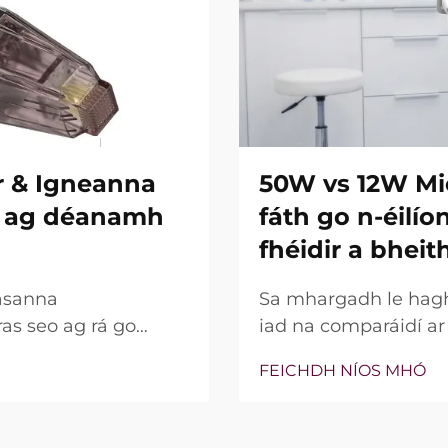
r & Igneanna
50W vs 12W Mi
re ag déanamh
fáth go n-éilí
fhéidir a bheit
asanna
Sa mhargadh le hagha
ras seo ag rá go
iad na comparáidí a
ní insilte acu. Áfach,
bparaiméadar sin, c
FEICHDH NÍOS MHÓ
na gnéithe seo ann nó
bhfocal mar phointe 
 go cruinn le linn na
thaobh cliniciúil de,
go leor, níl an cumhac