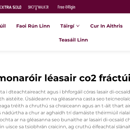
úil
Faoi Rún Linn
Táirgí
Cur In Aithris
Teasáil Linn
monaróir léasair co2 fráctúi
lta i dteachtaireacht agus i bhforgáil córas lasair di-oc
th aistéite. Úsáideann na gléasanna casta seo teicneolaío
eaga tréith a chruthú sa chraiceann agus an t-áit thart a
 nádúrtha a chur ar aghaidh trí damáiste théirmiúil rial
íochta ar na gléasanna seo bunaithe ar lasairí di-ocsaíd
n uisce sa tsiobhrán craicinn, ag cruthú éifeachtaí slána