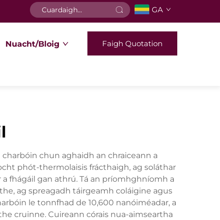
GA
Faigh Quotation
Nuacht/Bloig
l
saíd charbóin chun aghaidh an chraiceann a
cht phót-thermolaisis frácthaigh, ag soláthar
ir a fhágáil gan athrú. Tá an príomhghníomh a
aithe, ag spreagadh táirgeamh coláigine agus
 charbóin le tonnfhad de 10,600 nanóiméadar, a
ithe cruinne. Cuireann córais nua-aimseartha