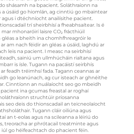
 do shásamh na bpacient. Soláthraíonn na
 le
 a úsáid go hiomlán, ag cinntiú go mbaintear
han
agus i dtéchníocht anailísithe pacient.
nscadail trí sheirbhísí a fheabhsaítear. Is é
 mar mhonaróirí laisre CO₂ frácthiúil
h gléas a bheith ina chomhfhreagróir le
ar am nach féidir an gléas a úsáid, laghdú ar
h leis na pacient. I measc na seirbhísí
uaiteadh, sainiú um ullmhúcháin rialtana agus
barr is ísle. Tugann na pacáistí seirbhís
s ar feadh tréimhsí fada. Tagann ceannas ar
haidh go leanúnach, ag cur isteach ar ghnéithe
ar. Cinntíonn an nuálaíocht seo go mbeidh
pacient ina gcumas freastal ar roghaí
holáthraíonn struchtúir príosanna
s seo deis do thionscadail an teicneolaíocht
thsholáthair. Tugann cláir oiliúna agus
 an t-eolas agus na scileanna a léiriú do
s, treoracha ar phrótacail treatminte agus
iúl go héifeachtach do phacient féin.