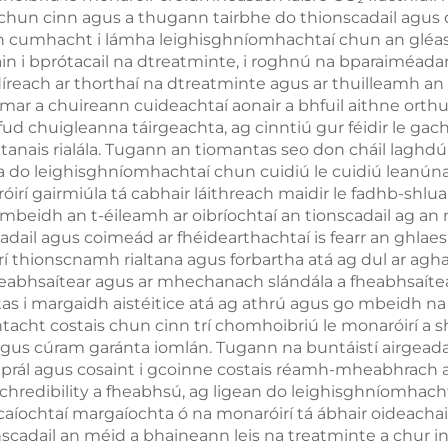
n chun cinn agus a thugann tairbhe do thionscadail agus
 do chur i mbárr
criothaireacht,
ann cumhacht i lámha leighisghníomhachtaí chun an gléas
an bholgáin
laghdú meác
n i bprótacail na dtreatminte, i roghnú na bparaiméadar 
each ar thorthaí na dtreatminte agus ar thuilleamh an tio
 mar a chuireann cuideachtaí aonair a bhfuil aithne orthu
ud chuigleanna táirgeachta, ag cinntiú gur féidir le gac
tanais rialála. Tugann an tiomantas seo don cháil laghdú 
fa do leighisghníomhachtaí chun cuidiú le cuidiú leanúnac
óirí gairmiúla tá cabhair láithreach maidir le fadhb-shl
mbeidh an t-éileamh ar oibríochtaí an tionscadail ag an m
cadail agus coimeád ar fhéidearthachtaí is fearr an ghlae
 trí thionscnamh rialtana agus forbartha atá ag dul ar ag
fheabhsaítear agus ar mhechanach slándála a fheabhsaíte
as i margaidh aistéitice atá ag athrú agus go mbeidh na 
tacht costais chun cinn trí chomhoibriú le monaróirí a s
gus cúram garánta iomlán. Tugann na buntáistí airgeadai
haprál agus cosaint i gcoinne costais réamh-mheabhrach a
redibility a fheabhsú, ag ligean do leighisghníomhachtaí
acaíochtaí margaíochta ó na monaróirí tá ábhair oideachai
cadail an méid a bhaineann leis na treatminte a chur in 