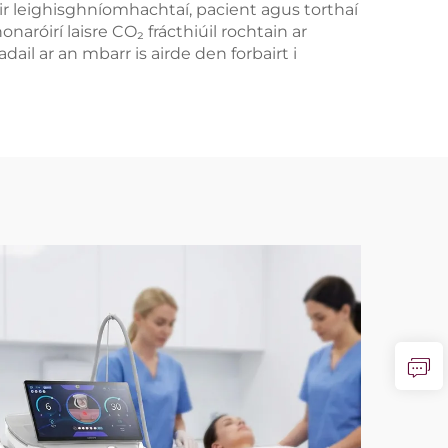
dir leighisghníomhachtaí, pacient agus torthaí
róirí laisre CO₂ frácthiúil rochtain ar
il ar an mbarr is airde den forbairt i