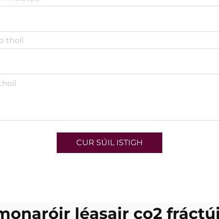
CUR SÚIL ISTIGH
monaróir léasair co2 fráctúi