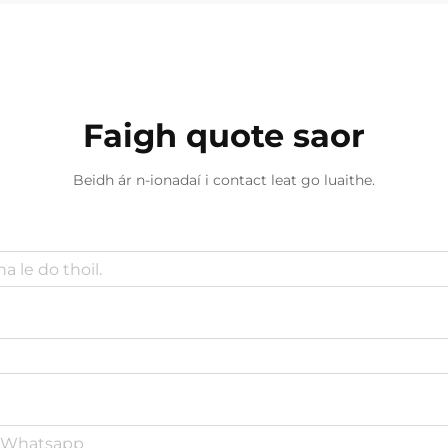
Faigh quote saor
Beidh ár n-ionadaí i contact leat go luaithe.