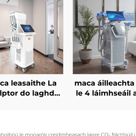
ca leasaithe La
maca áilleachta
lptor do laghdú
le 4 láimhseáil
a mboilgí, do
le 8 cheann 
lulítis, le léasair
ionadú, le
ach 1060 nm, do
teicneolaíoc
uthú an chorpais
fuaraithe 360 céi
oibriú le monaróir creidmheasach laisre CO₂ frácthiúil i