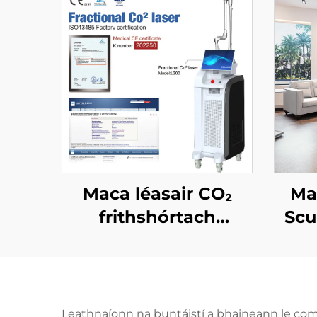
Maca léasair CO₂
Ma
frithshórtach
Scu
ceadaithe ag an FDA,
n
ag an CE Leighis,
chel
agus ag an MMDSAP
diód
chr
Leathnaíonn na buntáistí a bhaineann le comh