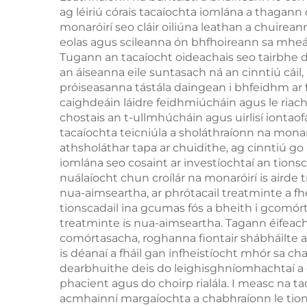
ag léiriú córais tacaíochta iomlána a thagan
agus
monaróirí seo cláir oiliúna leathan a chuire
eolas agus scileanna ón bhfhoireann sa mheái
Tugann an tacaíocht oideachais seo tairbhe dír
an áiseanna eile suntasach ná an cinntiú cáil,
próiseasanna tástála daingean i bhfeidhm ar f
caighdeáin láidre feidhmiúcháin agus le riach
chostais an t-ullmhúcháin agus uirlisí iontao
tacaíochta teicniúla a sholáthraíonn na monar
athsholáthar tapa ar chuidithe, ag cinntiú go 
iomlána seo cosaint ar investíochtaí an tions
nuálaíocht chun croílár na monaróirí is airde
nua-aimseartha, ar phrótacail treatminte a 
tionscadail ina gcumas fós a bheith i gcomórt
treatminte is nua-aimseartha. Tagann éifeach
comórtasacha, roghanna fiontair shábháilte a
is déanaí a fháil gan infheistíocht mhór sa c
dearbhuithe deis do leighisghníomhachtaí a ch
phacient agus do choirp rialála. I measc na t
acmhainní margaíochta a chabhraíonn le tions