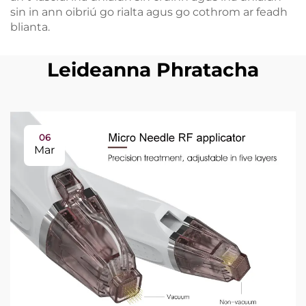
sin in ann oibriú go rialta agus go cothrom ar feadh
blianta.
Leideanna Phratacha
06
Mar