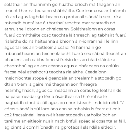
soláthair an fhuinnimh go huathoibríoch má thagann an
teocht thar na teorainn shábháilte. Cuirtear cosc ar théamh
ró-ard agus laghdaitheann na protacail slándála seo i ré a
mbeadh buntáiste ó thorthaí teochta mar scarradh nó
athruithe i dtonn an chraiceann. Soláthraíonn an córas
fuarú comhtháite cosc teochta láithreach, ag tabhairt fuarú
rialaithe do na háiteanna a bhíonn á n-ionramháil le linn
agus tar éis an t-eitleoir a úsáid. Ní hamháin go
mbunaitheann an teicneolaíocht fuarú seo sábháilteacht an
phacient ach cabhraíonn sí freisin leis an téad sláinte a
chaomhnú ag an am céanna agus a dhéanann na colúin
fracsainéal athshocrú teochta rialaithe. Ceadaíonn
meicníochtaí stopa éigeandála an trealamh a stopadh go
dtí an t-am is gaire má thagann aon fhreagra
neamhghnách, agus coimeádann an córas log leathan de
na paraiméadar go léir a úsáidtear sa thréimhse le
haghaidh cinntiú cáil agus do chur isteach i ndoiciméid. Tá
córas slándála súl iomlána ann sa mhaisín is fearr eitleoir
co2 fracsainéal, lena n-áirítear stopadh uathoibríoch an
tsréime an eitleoir nuair nach bhfuil spéaclaí cosanta ar fáil,
ag cinntiú comhlíonadh na gprotacail slándála eitleoir.