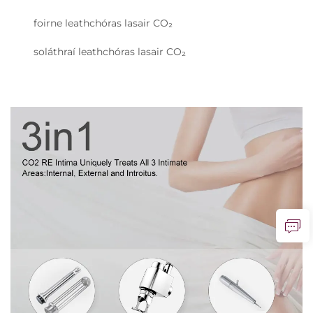
foirne leathchóras lasair CO₂
soláthraí leathchóras lasair CO₂