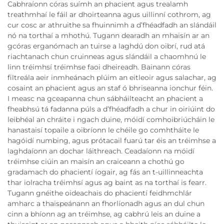
Cabhraíonn córas suímh an phacient agus trealamh
treathmhaí le fáil ar dhoirteanna agus uillinní cothrom, ag
cur cosc ar athruithe sa fhuinnimh a d’fhéadfadh an slándáil
nó na torthaí a mhothú. Tugann dearadh an mhaisín ar an
gcóras erganómach an tuirse a laghdú don oibrí, rud atá
riachtanach chun cruinneas agus slándáil a chaomhnú le
linn tréimhsí tréimhse faoi dheireadh. Bainann córas
filtreála aeir inmheánach plúim an eitleoir agus salachar, ag
cosaint an phacient agus an staf ó bhriseanna ionchur féin.
I measc na gceapanna chun sábháilteacht an phacient a
fheabhsú tá fadanna púls a d’fhéadfadh a chur in oiriúint do
leibhéal an chráite i ngach duine, móidí comhoibriúcháin le
hanastaisí topaile a oibríonn le chéile go comhtháite le
hagóidí numbing, agus prótacail fuarú tar éis an tréimhse a
laghdaíonn an dochar láithreach. Ceadaíonn na móidí
tréimhse ciúin an maisín an craiceann a chothú go
gradamach do phacientí íogair, ag fás an t-uillinneachta
thar iolracha tréimhsí agus ag baint as na torthaí is fearr.
Tugann gnéithe oideachais do phacientí feidhmchlár
amharc a thaispeánann an fhorlíonadh agus an dul chun
cinn a bhíonn ag an tréimhse, ag cabhrú leis an duine a