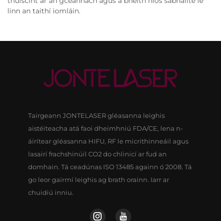
thuiscint ar an gceannach agus a bheith níos sábháilte le
linn an taithí iomláin.
Tairgeann JONTELASER gléasanna leighis
aistéiteacha atá faoi dheimhniú FDA/CE, lena n-
áirítear gléasanna HIFU, RF le micrithinneáil agus
lasairí frachshinúil CO2 do chlinicí ar fud an
domhain. Tá ceadúnas ISO 13485 againn ó 2008. Tá
go leor gairmí leighis ag brath orainn. Iarr ar
chuidiú inniu.