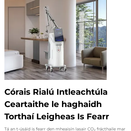
Córais Rialú Intleachtúla
Ceartaithe le haghaidh
Torthaí Leigheas Is Fearr
Tá an t-úsáid is fearr den mheaisín lasair CO₂ frácthaile mar