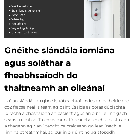
Gnéithe slándála iomlána
agus soláthar a
fheabhsaíodh do
thaitneamh an oileánaí
Is é an slándáil an ghné is tábhachtaí i ndesign na heitleoire
co2 fracsainéal is fearr, ag baint úsáide as córas dúblachta
iolracha a chosnaíonn an pacient agus an oibrí le linn gach
seans tréimhse. Tá córas monatóireachta teochta casta ann
a thagann ag rianú teocht na craiceann go leanúnach le
linn na dtreathmhaí, ag cur in oiriúint nó ag stopadh