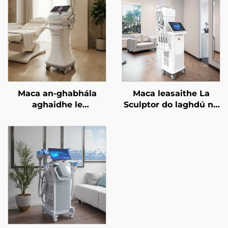
Maca an-ghabhála
Maca leasaithe La
aghaidhe le
Sculptor do laghdú na
micrighoirtíní óir agus
mboilgí, do chellulítis,
RF dá dhraoidh
le léasair diódach 1060
freastalaí 1/2 MHz
nm, do chruthú an
chorpais agus do chur
i mbárr an bholgáin