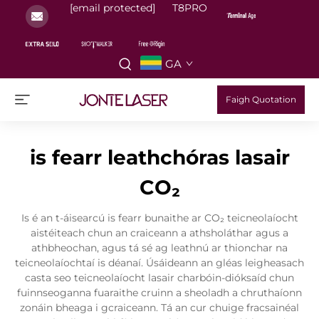
[email protected]
T8PRO
GA
Faigh Quotation
is fearr leathchóras lasair
CO₂
Is é an t-áisearcú is fearr bunaithe ar CO₂ teicneolaíocht
aistéiteach chun an craiceann a athsholáthar agus a
athbheochan, agus tá sé ag leathnú ar thionchar na
teicneolaíochtaí is déanaí. Úsáideann an gléas leigheasach
casta seo teicneolaíocht lasair charbóin-dióksaíd chun
fuinnseoganna fuaraithe cruinn a sheoladh a chruthaíonn
zonáin bheaga i gcraiceann. Tá an cur chuige fracsainéal