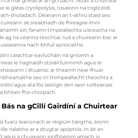
chta mar gheall ar an gcruácht. Nuair a chuirtear
e le gléas cryolipolysis, tosaíonn na triglicéidí
d leath-sholadach. Déanann an t-athrú staid seo
cuireann sé sreabhadh de fhreagraí imní
meánaimh sin, fanann timpeallachta uisceacha na
taible ag na céanna teochtaí, rud a chuireann bac ar
luaiseanna nach bhfuil spriocaithe.
rdíní carachtar eavlúcháin ná gniomh a
hreas le haghaidh stóráil fuinnimh agus le
 sheasann i dtuairisc ar théamh near-fhuar.
inbhéartaithe seo trí thimpeallacht theochta a
rdíní agus atá fós laistigh den raon toilteanais
sa bhliain fhó-chorpach.
ás na gCillí Gairdíní a Chuirtear
s fuarú leanúnach ar réigiúin tairgthe, bíonn
lle rialaithe ar a dtugtar apóptóis. In áit an
id agus a chuireann ionfhlaimm amach, is