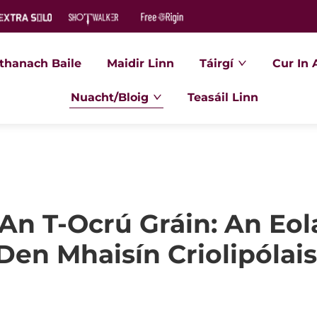
thanach Baile
Maidir Linn
Táirgí
Cur In 
Nuacht/Bloig
Teasáil Linn
An T-Ocrú Gráin: An Eol
Den Mhaisín Criolipólais