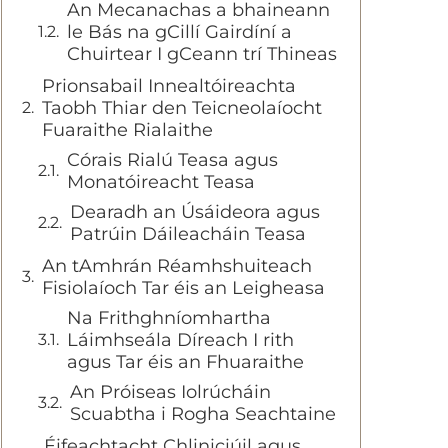
An Mecanachas a bhaineann
le Bás na gCillí Gairdíní a
Chuirtear I gCeann trí Thineas
Prionsabail Innealtóireachta
Taobh Thiar den Teicneolaíocht
Fuaraithe Rialaithe
Córais Rialú Teasa agus
Monatóireacht Teasa
Dearadh an Úsáideora agus
Patrúin Dáileacháin Teasa
An tAmhrán Réamhshuiteach
Fisiolaíoch Tar éis an Leigheasa
Na Frithghníomhartha
Láimhseála Díreach I rith
agus Tar éis an Fhuaraithe
An Próiseas Iolrúcháin
Scuabtha i Rogha Seachtaine
Éifeachtacht Chliniciúil agus