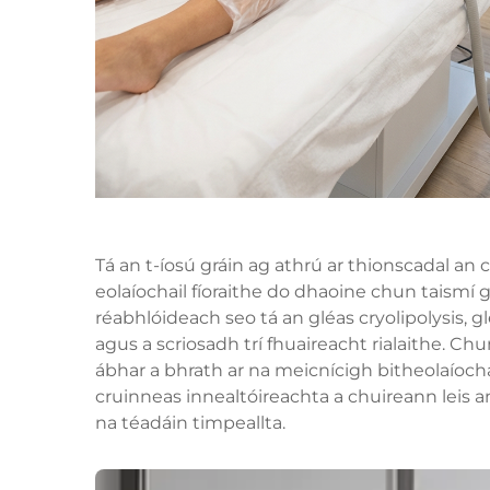
Tá an t-íosú gráin ag athrú ar thionscadal an
eolaíochail fíoraithe do dhaoine chun taismí g
réabhlóideach seo tá an gléas cryolipolysis, g
agus a scriosadh trí fhuaireacht rialaithe. Chu
ábhar a bhrath ar na meicnícigh bitheolaíoch
cruinneas innealtóireachta a chuireann leis
na téadáin timpeallta.