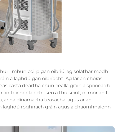
 chur i mbun coirp gan oibriú, ag soláthar modh
ráin a laghdú gan oibríocht. Ag lár an chóras
léas casta deartha chun cealla gráin a spriocadh
n an teicneolaíocht seo a thuiscint, ní mór an t-
a, ar na dínamacha teasacha, agus ar an
 an laghdú roghnach gráin agus a chaomhnaíonn