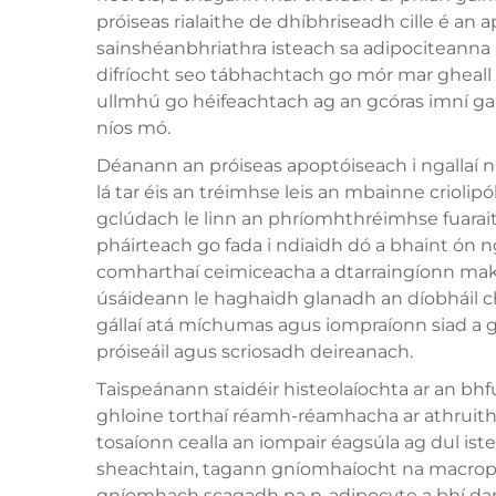
próiseas rialaithe de dhíbhriseadh cille é an 
sainshéanbhriathra isteach sa adipociteanna
difríocht seo tábhachtach go mór mar gheall a
ullmhú go héifeachtach ag an gcóras imní ga
níos mó.
Déanann an próiseas apoptóiseach i ngallaí na
lá tar éis an tréimhse leis an mbainne criolip
gclúdach le linn an phríomhthréimhse fuarai
pháirteach go fada i ndiaidh dó a bhaint ón n
comharthaí ceimiceacha a dtarraingíonn makrói
úsáideann le haghaidh glanadh an díobháil c
gállaí atá míchumas agus iompraíonn siad a g
próiseáil agus scriosadh deireanach.
Taispeánann staidéir histeolaíochta ar an bhfu
ghloine torthaí réamh-réamhacha ar athruithe
tosaíonn cealla an iompair éagsúla ag dul iste
sheachtain, tagann gníomhaíocht na macroph
gníomhach scagadh na n-adipocyte a bhí damáis