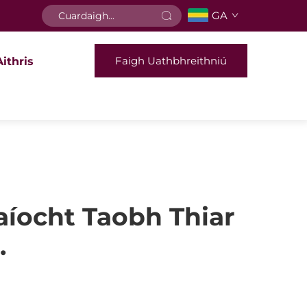
GA
Faigh Uathbhreithniú
Aithris
aíocht Taobh Thiar
.