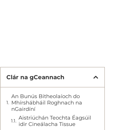
Clár na gCeannach
An Bunús Bitheolaíoch do
Mhírshábháil Roghnach na
nGairdíní
Aistriúchán Teochta Éagsúil
idir Cineálacha Tissue