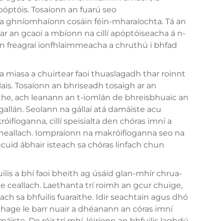
apóptóis. Tosaíonn an fuarú seo
 a ghníomhaíonn cosáin féin-mharaíochta. Tá an
r an gcaoi a mbíonn na cillí apóptóiseacha á n-
n freagraí ionfhlaimmeacha a chruthú i bhfad
 miasa a chuirtear faoi thuaslagadh thar roinnt
ólais. Tosaíonn an bhriseadh tosaigh ar an
the, ach leanann an t-iomlán de bhreisbhuaic an
gallán. Seolann na gállaí atá damáiste acu
fíoganna, cillí speisialta den chóras imní a
heallach. Iompraíonn na makróifíoganna seo na
cuid ábhair isteach sa chóras linfach chun
ilis a bhí faoi bheith ag úsáid glan-mhír chrua-
 ceallach. Laethanta trí roimh an gcur chuige,
ach sa bhfuilis fuaraithe. Idir seachtain agus dhó
age le barr nuair a dhéanann an córas imní
te. De réir trí mhí, léiríonn an bhfuilis laghdú