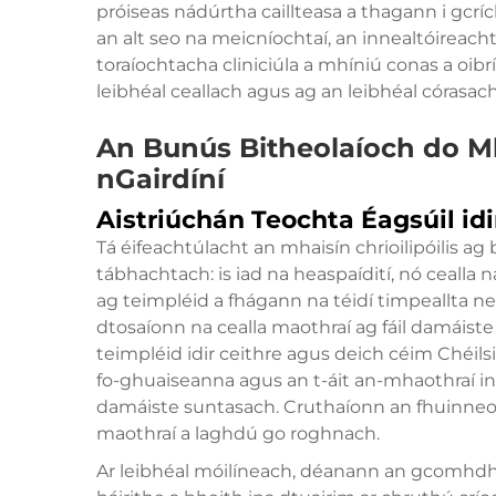
próiseas nádúrtha caillteasa a thagann i gcríc
an alt seo na meicníochtaí, an innealtóireach
toraíochtacha cliniciúla a mhíniú conas a oibr
leibhéal ceallach agus ag an leibhéal córasach
An Bunús Bitheolaíoch do M
nGairdíní
Aistriúchán Teochta Éagsúil id
Tá éifeachtúlacht an mhaisín chrioilipóilis ag
tábhachtach: is iad na heaspaídití, nó cealla
ag teimpléid a fhágann na téidí timpeallta 
dtosaíonn na cealla maothraí ag fáil damáiste
teimpléid idir ceithre agus deich céim Chéils
fo-ghuaiseanna agus an t-áit an-mhaothraí i
damáiste suntasach. Cruthaíonn an fhuinneo
maothraí a laghdú go roghnach.
Ar leibhéal móilíneach, déanann an gcomhdh