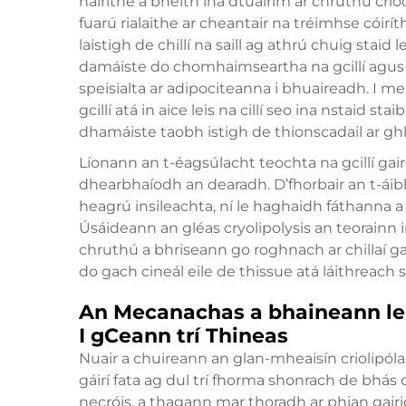
háirithe a bheith ina dtuairim ar chruthú crío
fuarú rialaithe ar cheantair na tréimhse cóiríth
laistigh de chillí na saill ag athrú chuig stai
damáiste do chomhaimseartha na gcillí agus 
speisialta ar adipociteanna i bhuaireadh. I 
gcillí atá in aice leis na cillí seo ina nstaid s
dhamáiste taobh istigh de thionscadail ar gh
Líonann an t-éagsúlacht teochta na gcillí gai
dhearbhaíodh an dearadh. D’fhorbair an t-áib
heagrú insileachta, ní le haghaidh fáthanna a
Úsáideann an gléas cryolipolysis an teorainn 
chruthú a bhriseann go roghnach ar chillaí gai
do gach cineál eile de thissue atá láithreach 
An Mecanachas a bhaineann le B
I gCeann trí Thineas
Nuair a chuireann an glan-mheaisín criolipólai
gáirí fata ag dul trí fhorma shonrach de bhás ci
necróis, a thagann mar thoradh ar phian gair