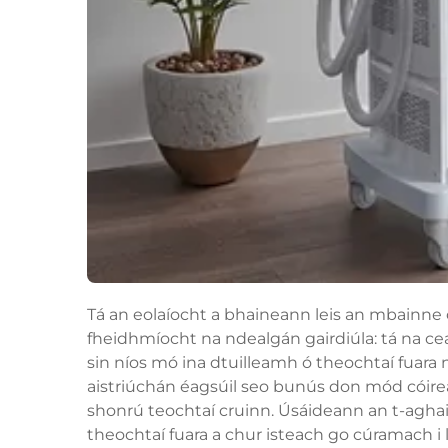
Tá an eolaíocht a bhaineann leis an mbainne 
fheidhmíocht na ndealgán gairdiúla: tá na cea
sin níos mó ina dtuilleamh ó theochtaí fuara 
aistriúchán éagsúil seo bunús don mód cóireála
shonrú teochtaí cruinn. Úsáideann an t-aghaid
theochtaí fuara a chur isteach go cúramach i le