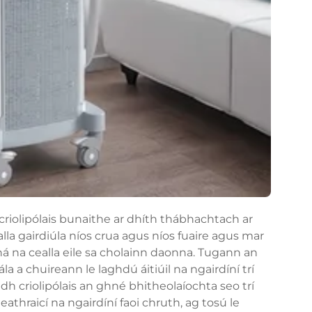
criolipólais bunaithe ar dhíth thábhachtach ar
lla gairdiúla níos crua agus níos fuaire agus mar
ná na cealla eile sa cholainn daonna. Tugann an
 a chuireann le laghdú áitiúil na ngairdíní trí
h criolipólais an ghné bhitheolaíochta seo trí
athraicí na ngairdíní faoi chruth, ag tosú le