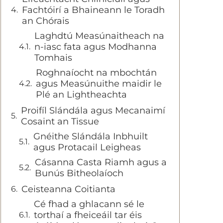
Fachtóirí a Bhaineann le Toradh
an Chórais
Laghdtú Measúnaitheach na
n-iasc fata agus Modhanna
Tomhais
Roghnaíocht na mbochtán
agus Measúnuithe maidir le
Plé an Lightheachta
Proifíl Slándála agus Mecanaimí
Cosaint an Tissue
Gnéithe Slándála Inbhuilt
agus Protacail Leigheas
Cásanna Casta Riamh agus a
Bunús Bitheolaíoch
Ceisteanna Coitianta
Cé fhad a ghlacann sé le
torthaí a fheiceáil tar éis