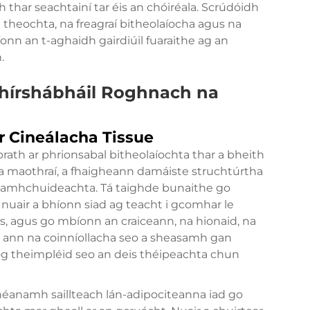
h thar seachtainí tar éis an chóiréala. Scrúdóidh
t theochta, na freagraí bitheolaíocha agus na
íonn an t-aghaidh gairdiúil fuaraithe ag an
.
hírshábháil Roghnach na
ir Cineálacha Tissue
 brath ar phrionsabal bitheolaíochta thar a bheith
 na maothraí, a fhaigheann damáiste struchtúrtha
neamhchuideachta. Tá taighde bunaithe go
 nuair a bhíonn siad ag teacht i gcomhar le
is, agus go mbíonn an craiceann, na hionaid, na
n ann na coinníollacha seo a sheasamh gan
g theimpléid seo an deis théipeachta chun
éanamh saillteach lán-adipociteanna iad go