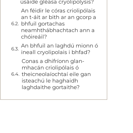
úsáide gléasa cryolipolysis?
An féidir le córas criolipólais
an t-áit ar bith ar an gcorp a
bhfuil gortachas
neamhthábhachtach ann a
chóireáil?
An bhfuil an laghdú mionn ó
ineall cryolipolais i bhfad?
Conas a dhifríonn glan-
mhacán criolipólais ó
theicneolaíochtaí eile gan
isteachú le haghaidh
laghdaithe gortaithe?