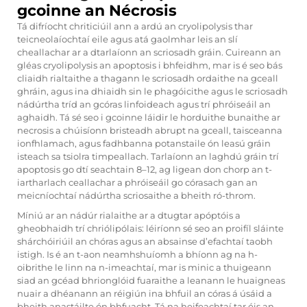
gcoinne an Nécrosis
Tá difríocht chriticiúil ann a ardú an cryolipolysis thar
teicneolaíochtaí eile agus atá gaolmhar leis an slí
cheallachar ar a dtarlaíonn an scriosadh gráin. Cuireann an
gléas cryolipolysis an apoptosis i bhfeidhm, mar is é seo bás
cliaidh rialtaithe a thagann le scriosadh ordaithe na gceall
ghráin, agus ina dhiaidh sin le phagóicithe agus le scriosadh
nádúrtha tríd an gcóras linfoideach agus trí phróiseáil an
aghaidh. Tá sé seo i gcoinne láidir le horduithe bunaithe ar
necrosis a chúisíonn bristeadh abrupt na gceall, taisceanna
ionfhlamach, agus fadhbanna potanstaile ón leasú gráin
isteach sa tsiolra timpeallach. Tarlaíonn an laghdú gráin trí
apoptosis go dtí seachtain 8–12, ag ligean don chorp an t-
iartharlach ceallachar a phróiseáil go córasach gan an
meicníochtaí nádúrtha scriosaithe a bheith ró-throm.
Míniú ar an nádúr rialaithe ar a dtugtar apóptóis a
gheobhaidh trí chriólipólais: léiríonn sé seo an proifíl sláinte
shárchóiriúil an chóras agus an absainse d’efachtaí taobh
istigh. Is é an t-aon neamhshuíomh a bhíonn ag na h-
oibrithe le linn na n-imeachtaí, mar is minic a thuigeann
siad an gcéad bhrionglóid fuaraithe a leanann le huaigneas
nuair a dhéanann an réigiún ina bhfuil an córas á úsáid a
bheith anastáilte ón bhfuacht. Tá na heifeachtaí tar éis an