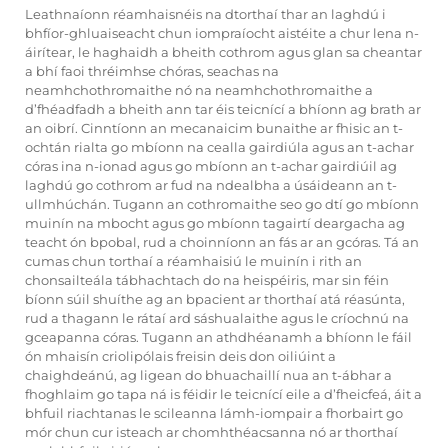
Leathnaíonn réamhaisnéis na dtorthaí thar an laghdú i
bhfíor-ghluaiseacht chun iompraíocht aistéite a chur lena n-
áirítear, le haghaidh a bheith cothrom agus glan sa cheantar
a bhí faoi thréimhse chóras, seachas na
neamhchothromaithe nó na neamhchothromaithe a
d’fhéadfadh a bheith ann tar éis teicnící a bhíonn ag brath ar
an oibrí. Cinntíonn an mecanaicim bunaithe ar fhisic an t-
ochtán rialta go mbíonn na cealla gairdiúla agus an t-achar
córas ina n-ionad agus go mbíonn an t-achar gairdiúil ag
laghdú go cothrom ar fud na ndealbha a úsáideann an t-
ullmhúchán. Tugann an cothromaithe seo go dtí go mbíonn
muinín na mbocht agus go mbíonn tagairtí deargacha ag
teacht ón bpobal, rud a choinníonn an fás ar an gcóras. Tá an
cumas chun torthaí a réamhaisiú le muinín i rith an
chonsailteála tábhachtach do na heispéiris, mar sin féin
bíonn súil shuíthe ag an bpacient ar thorthaí atá réasúnta,
rud a thagann le rátaí ard sáshualaithe agus le críochnú na
gceapanna córas. Tugann an athdhéanamh a bhíonn le fáil
ón mhaisín criolipólais freisin deis don oiliúint a
chaighdeánú, ag ligean do bhuachaillí nua an t-ábhar a
fhoghlaim go tapa ná is féidir le teicnící eile a d’fheicfeá, áit a
bhfuil riachtanas le scileanna lámh-iompair a fhorbairt go
mór chun cur isteach ar chomhthéacsanna nó ar thorthaí