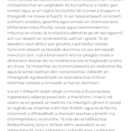
criolipólais mar an caighdeán óir bunaithe ar a nádúr gan
iontráil agus ar an rogha leictíochta idir tionsaí a thagann ó
thargaidh na miasa le fuacht. In áit lipascaitseach oiriúnach
a éilíonn anastáis, gearrtha agus iontráil an channúla lena
bhfianaise riosca fhuilte, ionsaí agus neamhordanna i
mbunús an chorp, tá criolipólais sábháilte go dtí seo agus níl
ach cur isteach an úinéireachta uathúil i gceist. Tá an
dearbhú nach bhfuil aon ghutha, nach bhfuil iontráil
fuinnimh isteach sa tsioladh doimhne nó aon bhriseadh
meicniúil ann, rud a bhaineann leis na catagóirí móra a
dhéanann dochar do na modhanna eile le haghaidh cruthú
an chorp. Tá imeachtaí olc tromchúiseacha an-éadroime fós,
agus tá sonraí leathan den rianaireachta i ndiaidh an
mhargaidh ag dearbhadh an tslándála thar milliún
tréimhse cóireála a rinneadh ar fud an domhain.
Is é an t-éifeacht taobh istigh is minice a thuairiscítear,
hyperplasia adipose parailiach, a tharlaíonn i níos lú ná
ceann as an gcéad, an leathnú na mboilgíní ghoirt in ionad
an laghdú sa cheantar a bhí faoi thréith, agus tá sé fós ina
choinníoll a d’fhéadfadh a chóireáil seachas a bheith ina
chomhphléanú mianaithe. Tá eile de na héifeachtaí
féidearthacha, lena n-áirítear athrú sealadach ar an
mbreoiteacht, pian a thagann i ndiaidh ama, nó freagraí