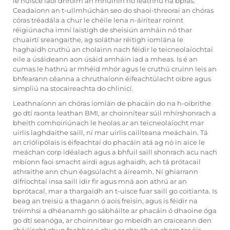
le huisce faoi dhroim an mhuinín nó leathnú na bprás.
Ceadaíonn an t-ullmhúchán seo do shaoi-threoraí an chóras
córas tréadála a chur le chéile lena n-áirítear roinnt
réigiúnacha imní laistigh de sheisiún amháin nó thar
chuairtí sreangaithe, ag soláthar réitigh iomlána le
haghaidh cruthú an cholainn nach féidir le teicneolaíochtaí
eile a úsáideann aon úsáid amháin iad a mheas. Is é an
cumas le hathrú ar mhéid mhór agus le cruthú cruinn leis an
bhfearann céanna a chruthaíonn éifeachtúlacht oibre agus
simpliú na stocaireachta do chlinicí.
Leathnaíonn an chóras iomlán de phacáin do na h-oibrithe
go dtí raonta leathan BMI, ar choinnítear súil mhírshonrach a
bheith comhoiriúnach le heolas ar an teicneolaíocht mar
uirlis laghdaithe saill, ní mar uirlis caillteana meáchain. Tá
an criólipólais is éifeachtaí do phacáin atá ag nó in aice le
meáchan corp idéalach agus a bhfuil saill shonrach acu nach
mbíonn faoi smacht airdi agus aghaidh, ach tá prótacail
athraithe ann chun éagsúlacht a áireamh. Ní ghiarrann
difríochtaí insa saill idir fir agus mná aon athrú ar an
bprótacal, mar a thargaidh an t-uisce fuar saill go coitianta. Is
beag an treisiú a thagann ó aois freisin, agus is féidir na
tréimhsí a dhéanamh go sábháilte ar phacáin ó dhaoine óga
go dtí seanóga, ar choinnítear go mbeidh an craiceann den