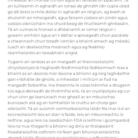
mheastar an t-ionsaí cliniúil agus an iarratas ón bpacient. Tá
an tuilleamh in aghaidh an ionsaí de ghnáth idir cúpla céad
go dtí breis is míle dollar in aghaidh an réigiún, ag brath ar
shuíomh an mhargaidh, agus fanann costais an úinéir agus
costais oibriúcháin ina chuid beag de thuilleamh ghréasáin.
Tá an cumas le hionsaí a dhéanamh ar iomaí réigiún i
gceann amháin agus an t-ábhar a spreagadh chun pacáiste
a cheannach chun toradh iomlán a bhaint amach ag méadú
luach an dealaíochta meánach agus ag feabhsú
réamhaisnéis an tsreabháin airgid.
Tugann an iarratas ar an margadh ar theicneolaíocht
chryolipolysis le haghaidh feidhmíochta fadtéarmach leas a
bhaint as an daonra mór daoine a bhíonn ag lorg laghdaithe
gan-inbháite de ghoile, a mheastar i milliúin ar fud na
margadh forbartha. Ina theannta le córas tréimhsí a dtugann
tús agus deireadh do thréimhsí eile, tá an cryolipolysis ag cur
chun cinn go leanúnach mar gheall ar an mbuíochas
bunúsach atá ag an tomhaltóir le cruthú an chorp gan
oibríocht. Tá an suíomh comhorbaíochta láidir fós mar is é an
teicneolaíocht leis an stair is faide, leis an mbunreachtú is
leithne, agus leis na ceadúcháin FDA is leithne i gcomparáid
leis na nua-thagairtí a bhíonn ag díriú ar thaispeáint
freastalaíochta cothrom nó fearr gan bhunús eolaíochta
chomh láidir. Baineann na praitiséanna a infheistíonn i