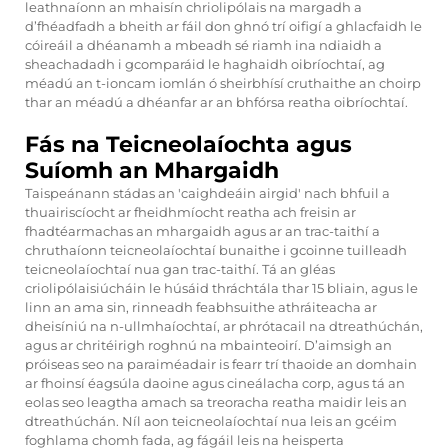
leathnaíonn an mhaisín chriolipólais na margadh a
d’fhéadfadh a bheith ar fáil don ghnó trí oifigí a ghlacfaidh le
cóireáil a dhéanamh a mbeadh sé riamh ina ndiaidh a
sheachadadh i gcomparáid le haghaidh oibríochtaí, ag
méadú an t-ioncam iomlán ó sheirbhísí cruthaithe an choirp
thar an méadú a dhéanfar ar an bhfórsa reatha oibríochtaí.
Fás na Teicneolaíochta agus
Suíomh an Mhargaidh
Taispeánann stádas an 'caighdeáin airgid' nach bhfuil a
thuairiscíocht ar fheidhmíocht reatha ach freisin ar
fhadtéarmachas an mhargaidh agus ar an trac-taithí a
chruthaíonn teicneolaíochtaí bunaithe i gcoinne tuilleadh
teicneolaíochtaí nua gan trac-taithí. Tá an gléas
criolipólaisiúcháin le húsáid thráchtála thar 15 bliain, agus le
linn an ama sin, rinneadh feabhsuithe athráiteacha ar
dheisíniú na n-ullmhaíochtaí, ar phrótacail na dtreathúchán,
agus ar chritéirigh roghnú na mbainteoirí. D’aimsigh an
próiseas seo na paraiméadair is fearr trí thaoide an domhain
ar fhoinsí éagsúla daoine agus cineálacha corp, agus tá an
eolas seo leagtha amach sa treoracha reatha maidir leis an
dtreathúchán. Níl aon teicneolaíochtaí nua leis an gcéim
foghlama chomh fada, ag fágáil leis na heisperta