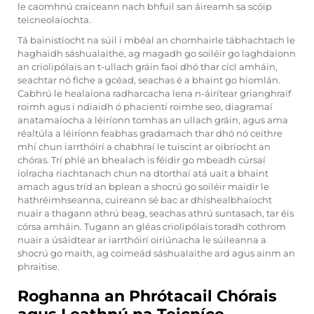
le caomhnú craiceann nach bhfuil san áireamh sa scóip
teicneolaíochta.
Tá bainistíocht na súil i mbéal an chomhairle tábhachtach le
haghaidh sáshualaithe, ag magadh go soiléir go laghdaíonn
an criolipólais an t-ullach gráin faoi dhó thar cícl amháin,
seachtar nó fiche a gcéad, seachas é a bhaint go hiomlán.
Cabhrú le healaíona radharcacha lena n-áirítear grianghraif
roimh agus i ndiaidh ó phacientí roimhe seo, diagramaí
anatamaíocha a léiríonn tomhas an ullach gráin, agus ama
réaltúla a léiríonn feabhas gradamach thar dhó nó ceithre
mhí chun iarrthóirí a chabhraí le tuiscint ar oibríocht an
chóras. Trí phlé an bhealach is féidir go mbeadh cúrsaí
iolracha riachtanach chun na dtorthaí atá uait a bhaint
amach agus tríd an bplean a shocrú go soiléir maidir le
hathréimhseanna, cuireann sé bac ar dhíshealbhaíocht
nuair a thagann athrú beag, seachas athrú suntasach, tar éis
córsa amháin. Tugann an gléas criolipólais toradh cothrom
nuair a úsáidtear ar iarrthóirí oiriúnacha le súileanna a
shocrú go maith, ag coimeád sáshualaithe ard agus ainm an
phraitise.
Roghanna an Phrótacail Chórais