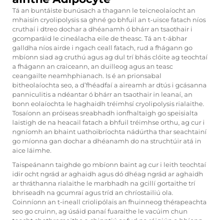
Tá an buntáiste bunúsach a thagann le teicneolaíocht an
mhaisín cryolipolysis sa ghné go bhfuil an t-uisce fatach níos
cruthaí i dtreo dochar a dhéanamh ó bhárr an tsaothair i
gcomparáid le cineálacha eile de theasc. Tá an t-ábhar
galldha níos airde i ngach ceall fatach, rud a fhágann go
mbíonn siad ag cruthú agus ag dul trí bhás clóite ag teochtaí
a fhágann an craiceann, an duilleog agus an teasc
ceangailte neamhphianach. Is é an prionsabal
bitheolaíochta seo, a d’fhéadfaí a aireamh ar dtús i gcásanna
panniculitis a ndéantar ó bhárr an tsaothair in leanaí, an
bonn eolaíochta le haghaidh tréimhsí cryolipolysis rialaithe.
Tosaíonn an próiseas sreabhadh ionfhaltaigh go speisialta
laistigh de na heacail fatach a bhfuil tréimhse orthu, ag cur i
ngníomh an bhaint uathoibríochta nádúrtha thar seachtainí
go míonna gan dochar a dhéanamh do na struchtúir atá in
aice láimhe.
Taispeánann taighde go mbíonn baint ag cur i leith teochtaí
idir ocht ngrád ar aghaidh agus dó dhéag ngrád ar aghaidh
ar thráthanna rialaithe le marbhadh na gcillí gortaithe trí
bhriseadh na gcumraí agus tríd an chríostailiú ola.
Coinníonn an t-ineall criolipólais an fhuinneog thérapeachta
seo go cruinn, ag úsáid panaí fuaraithe le vacúim chun