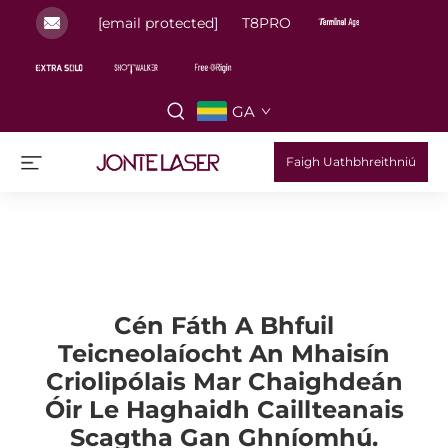
[email protected]
T8PRO
GA
Faigh Uathbhreithniú
Cén Fáth A Bhfuil
Teicneolaíocht An Mhaisín
Criolipólais Mar Chaighdeán
Óir Le Haghaidh Caillteanais
Scagtha Gan Ghníomhú.