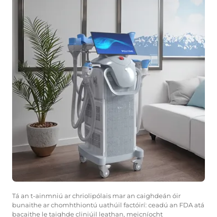
Tá an t-ainmniú ar chriolipólais mar an caighdeán óir
bunaithe ar chomhthiontú uathúil factóirí: ceadú an FDA atá
bacaithe le taighde cliniúil leathan, meicníocht