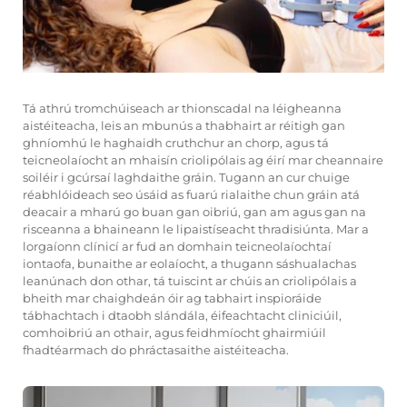
Tá athrú tromchúiseach ar thionscadal na léigheanna
aistéiteacha, leis an mbunús a thabhairt ar réitigh gan
ghníomhú le haghaidh cruthchur an chorp, agus tá
teicneolaíocht an mhaisín criolipólais ag éirí mar cheannaire
soiléir i gcúrsaí laghdaithe gráin. Tugann an cur chuige
réabhlóideach seo úsáid as fuarú rialaithe chun gráin atá
deacair a mharú go buan gan oibriú, gan am agus gan na
risceanna a bhaineann le lipaistíseacht thradisiúnta. Mar a
lorgaíonn clínicí ar fud an domhain teicneolaíochtaí
iontaofa, bunaithe ar eolaíocht, a thugann sáshualachas
leanúnach don othar, tá tuiscint ar chúis an criolipólais a
bheith mar chaighdeán óir ag tabhairt inspioráide
tábhachtach i dtaobh slándála, éifeachtacht cliniciúil,
comhoibriú an othair, agus feidhmíocht ghairmiúil
fhadtéarmach do phráctasaithe aistéiteacha.