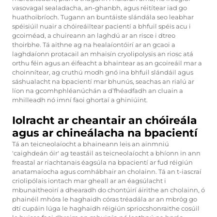
vasovagal sealadacha, an-ghanbh, agus réitítear iad go
huathoibríoch. Tugann an buntáiste slándála seo leabhar
spéisiúil nuair a chóireáiltear pacientí a bhfuil spéis acu i
gcoiméad, a chuireann an laghdú ar an risce i dtreo
thoirbhe. Tá aithne ag na healaíontóirí ar an gcaoi a
laghdaíonn protacail an mhaisín cryolipolysis an riosc atá
orthu féin agus an éifeacht a bhaintear as an gcoireáil mar a
choinnítear, ag cruthú modh gnó ina bhfuil slándáil agus
sáshualacht na bpacientí mar bhunús, seachas an rialú ar
líon na gcomhphléanúchán a d’fhéadfadh an cluain a
mhilleadh nó imní faoi ghortaí a ghiniúint.
Iolracht ar cheantair an chóireála
agus ar chineálacha na bpacientí
Tá an teicneolaíocht a bhaineann leis an ainmniú
'caighdeán óir' ag teastáil as teicneolaíocht a bhíonn in ann
freastal ar riachtanais éagsúla na bpacientí ar fud réigiún
anatamaíocha agus comhábhair an cholainn. Tá an t-iascraí
criolipólais iontach mar gheall ar an éagsúlacht i
mbunaitheoirí a dhearadh do chontúirí áirithe an cholainn, ó
phainéil mhóra le haghaidh córas tréadála ar an mbróg go
dtí cupáin lúga le haghaidh réigiún spriocshonraithe cosúil