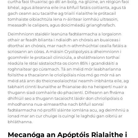
curtha faoi thuairisc go dtí an bolg, na glúine, an réigiún faoi
bhéal, agus áiteanna eile ina bhfuil fatáis coitianta, agus tá
gach ceann acu tacaithe ag triailí rialaithe le prótacail
tomhaiste oibiachtúla lena n-áirítear íomháú ultrasoin,
measadh le calipers, agus doiciméadú grianghrafach.
Deimhníonn staidéir leanúna fadtéarmacha a lorgaíonn
othair ar feadh blianta i ndiaidh an chórais an buaiceas i
dtorthaí an chórais, mar nach n-athmhúchtaí cealla fatáis a
scriosann an córas. A
máisín Cryolipolysis
a dheimníonn i
gcomhréir le protacail cliniciúla, a sholáthraíonn torthaí
réadúla le rátaí sástaíochta os cionn 85% i gcandidáití a
roghnaítear go cúramach. Tá an méid mór leabharlanna
foilsithe a thacaíonn le criolipólais níos mó go mór ná an
méid atá ann do theicneolaíochtaí neamh-inbhánta eile, ag
tabhairt cinntí bunaithe ar fhianaise do na heispertí nuair a
thugann siad comhairle do phacientí. Difreann an fhráma
dhifriúil seo a thugann tacaíocht láidir don chriolipólais ó
mhodhanna nua-aimseartha nach bhfuil sonraí
fadtéarmacha nó proifílí sláinte iomlána acu, ag deimhniú a
ionad mar an cur chuige is cuingí le laghdú gan oibriú ar
bhláthanna.
Mecanóga an Apóptóis Rialaithe i