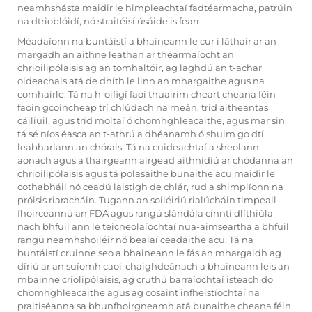
neamhshásta maidir le himpleachtaí fadtéarmacha, patrúin
na dtrioblóidí, nó straitéisí úsáide is fearr.
Méadaíonn na buntáistí a bhaineann le cur i láthair ar an
margadh an aithne leathan ar théarmaíocht an
chrioilipólaisis ag an tomhaltóir, ag laghdú an t-achar
oideachais atá de dhíth le linn an mhargaithe agus na
comhairle. Tá na h-oifigí faoi thuairim cheart cheana féin
faoin gcoincheap trí chlúdach na meán, tríd aitheantas
cáiliúil, agus tríd moltaí ó chomhghleacaithe, agus mar sin
tá sé níos éasca an t-athrú a dhéanamh ó shuim go dtí
leabharlann an chórais. Tá na cuideachtaí a sheolann
aonach agus a thairgeann airgead aithnidiú ar chódanna an
chrioilipólaisis agus tá polasaithe bunaithe acu maidir le
cothabháil nó ceadú laistigh de chlár, rud a shimplíonn na
próisis riaracháin. Tugann an soiléiriú rialúcháin timpeall
fhoirceannú an FDA agus rangú slándála cinntí dlíthiúla
nach bhfuil ann le teicneolaíochtaí nua-aimseartha a bhfuil
rangú neamhshoiléir nó bealaí ceadaithe acu. Tá na
buntáistí cruinne seo a bhaineann le fás an mhargaidh ag
díriú ar an suíomh caoi-chaighdeánach a bhaineann leis an
mbainne criolipólaisis, ag cruthú barraíochtaí isteach do
chomhghleacaithe agus ag cosaint infheistíochtaí na
praitiséanna sa bhunfhoirgneamh atá bunaithe cheana féin.