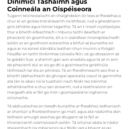
Dinimicí Tásháimh agus
Coinneála an Oispéiseora
Tugann teicneolaíocht an chaighdeáin óir leas ar fheabhas a
chur ar an gcóras tríd shásamh na bhfocal, rud a gheobhann
gnó athráite agus líonraí tagartha. Tá an t-ineall cryolipolysis
thar a bheith éifeachtach i mbunú taithí dearfach ar
phacientí ón gcomhairle, áit a n-úsáidtear mionspléachadh
soiléir ar an gcothrom eolaíochta a bhfuil sé bunaithe air
agus ar na sonraí slándála leathan chun muinín a thógáil.
Féadfar an taithí thréimhse cóireála féin, cé go dtosaíonn sé
le grádán fuar, a sheinm gan aon anastáis agus tá sé in ann
do phacientí dul ar ais go dtí a gcainteacha gnáthiúla
láithreach tar éis an phróisis. Tá an fheidhmeacht seo thar a
bheith tábhachtach do ghrúpaí speisialta cosúil le gairmithe
atá lán le obair nó le tuathóirí nach féidir leo tréimhsí
athshlánaithe a chur san áireamh, rud a leathnaíonn an
margadh atá ar fáil go mór i gcomparáid le roghanna
oiriúnacha.
Tá sáshualachas an toradh bunaithe ar fheabhsú radharcach
ar chontúir a fhorbraitheann go mall, agus atá nádúrtha don
léitheoir amuigh seachas go dtugann sé le fáil ar
thionscnamh cosmaiceach soiléir. Tá oiliúnaí sásta le nádúr
sheasmhach na mbacainní gur féidir iad a bhaint as go