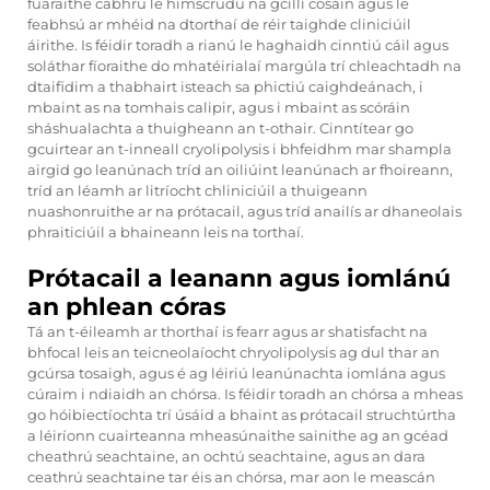
fuaraithe cabhrú le himscrúdú na gcillí cosáin agus le
feabhsú ar mhéid na dtorthaí de réir taighde cliniciúil
áirithe. Is féidir toradh a rianú le haghaidh cinntiú cáil agus
soláthar fíoraithe do mhatéirialaí margúla trí chleachtadh na
dtaifidim a thabhairt isteach sa phictiú caighdeánach, i
mbaint as na tomhais calipir, agus i mbaint as scóráin
sháshualachta a thuigheann an t-othair. Cinntítear go
gcuirtear an t-inneall cryolipolysis i bhfeidhm mar shampla
airgid go leanúnach tríd an oiliúint leanúnach ar fhoireann,
tríd an léamh ar litríocht chliniciúil a thuigeann
nuashonruithe ar na prótacail, agus tríd anailís ar dhaneolais
phraiticiúil a bhaineann leis na torthaí.
Prótacail a leanann agus iomlánú
an phlean córas
Tá an t-éileamh ar thorthaí is fearr agus ar shatisfacht na
bhfocal leis an teicneolaíocht chryolipolysis ag dul thar an
gcúrsa tosaigh, agus é ag léiriú leanúnachta iomlána agus
cúraim i ndiaidh an chórsa. Is féidir toradh an chórsa a mheas
go hóibiectíochta trí úsáid a bhaint as prótacail struchtúrtha
a léiríonn cuairteanna mheasúnaithe sainithe ag an gcéad
cheathrú seachtaine, an ochtú seachtaine, agus an dara
ceathrú seachtaine tar éis an chórsa, mar aon le meascán