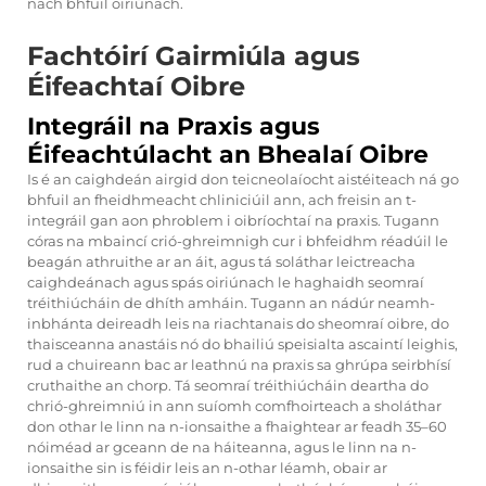
nach bhfuil oiriúnach.
Fachtóirí Gairmiúla agus
Éifeachtaí Oibre
Integráil na Praxis agus
Éifeachtúlacht an Bhealaí Oibre
Is é an caighdeán airgid don teicneolaíocht aistéiteach ná go
bhfuil an fheidhmeacht chliniciúil ann, ach freisin an t-
integráil gan aon phroblem i oibríochtaí na praxis. Tugann
córas na mbaincí crió-ghreimnigh cur i bhfeidhm réadúil le
beagán athruithe ar an áit, agus tá soláthar leictreacha
caighdeánach agus spás oiriúnach le haghaidh seomraí
tréithiúcháin de dhíth amháin. Tugann an nádúr neamh-
inbhánta deireadh leis na riachtanais do sheomraí oibre, do
thaisceanna anastáis nó do bhailiú speisialta ascaintí leighis,
rud a chuireann bac ar leathnú na praxis sa ghrúpa seirbhísí
cruthaithe an chorp. Tá seomraí tréithiúcháin deartha do
chrió-ghreimniú in ann suíomh comfhoirteach a sholáthar
don othar le linn na n-ionsaithe a fhaightear ar feadh 35–60
nóiméad ar gceann de na háiteanna, agus le linn na n-
ionsaithe sin is féidir leis an n-othar léamh, obair ar