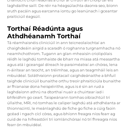
cháilíocht chun feabhas a chur ar chruth an chorp tar éis
laghdaithe saill. De réir na héagsúlachta daonra seo, bíonn
sruth pacáin agus earcanna iontu go leanúnach i gceantar
praiticiúil éagsúil.
Torthaí Réadúnta agus
Athdhéanamh Torthaí
Tá réamhaisnéis cliniciúil in ann teicneolaíochtaí an
chaighdeáin airgid a scaradh ó roghanna turgnamhacha nó
neamhchothrom. Tugann an glan-mheaisín criolipólais
réidh le laghdú tomhaiste de bharr na miasa atá measartha
agus atá i gceangal díreach le paraiméatraí an chóras, lena
n-áirítear an teocht, an tréimhse, agus an teagmháil leis an
mbuidéal. Soláthraíonn protacail caighdeánaithe a bhfuil
taighde cliniciúil bunaithe orthu treoir phraiticiúla bunaithe
ar fhianaise dona heispéirithe, agus is é sin an rud a
laghdaíonn athrú na dtorthaí nuair a chuirtear iad i
bhfeidhm go ceart. Taispeánann tomhas oibiachtúil trí
úllaithe, MRI, nó tomhas le caliper laghdú atá athdhéanta ar
thionnscintí, le meánlaghdú de fiche go fiche a cúig faoin
gcéad i ngach cícl córas, agus bhíonn freagra níos fearr ag
cuid de na hifreastóirí trí iomlánchórsaí nó trí fhreagra níos
fearr ón mbuidéal.