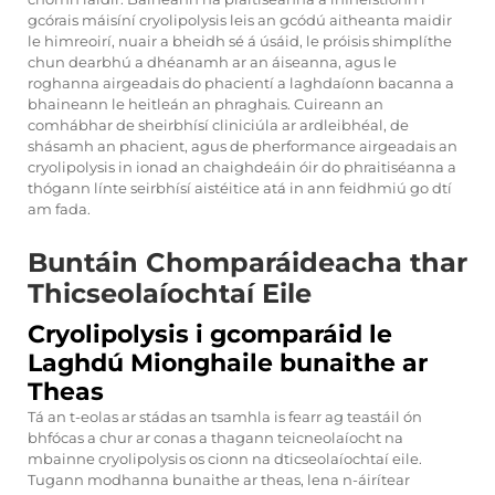
gcórais máisíní cryolipolysis leis an gcódú aitheanta maidir
le himreoirí, nuair a bheidh sé á úsáid, le próisis shimplíthe
chun dearbhú a dhéanamh ar an áiseanna, agus le
roghanna airgeadais do phacientí a laghdaíonn bacanna a
bhaineann le heitleán an phraghais. Cuireann an
comhábhar de sheirbhísí cliniciúla ar ardleibhéal, de
shásamh an phacient, agus de pherformance airgeadais an
cryolipolysis in ionad an chaighdeáin óir do phraitiséanna a
thógann línte seirbhísí aistéitice atá in ann feidhmiú go dtí
am fada.
Buntáin Chomparáideacha thar
Thicseolaíochtaí Eile
Cryolipolysis i gcomparáid le
Laghdú Mionghaile bunaithe ar
Theas
Tá an t-eolas ar stádas an tsamhla is fearr ag teastáil ón
bhfócas a chur ar conas a thagann teicneolaíocht na
mbainne cryolipolysis os cionn na dticseolaíochtaí eile.
Tugann modhanna bunaithe ar theas, lena n-áirítear