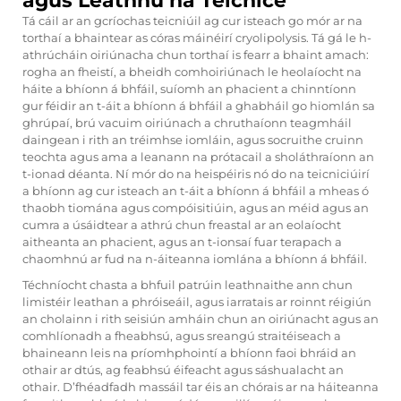
agus Leathnú na Teicníce
Tá cáil ar an gcríochas teicniúil ag cur isteach go mór ar na
torthaí a bhaintear as córas máinéirí cryolipolysis. Tá gá le h-
athrúcháin oiriúnacha chun torthaí is fearr a bhaint amach:
rogha an fheistí, a bheidh comhoiriúnach le heolaíocht na
háite a bhíonn á bhfáil, suíomh an phacient a chinntíonn
gur féidir an t-áit a bhíonn á bhfáil a ghabháil go hiomlán sa
ghrúpaí, brú vacuim oiriúnach a chruthaíonn teagmháil
daingean i rith an tréimhse iomláin, agus socruithe cruinn
teochta agus ama a leanann na prótacail a sholáthraíonn an
t-ionad déanta. Ní mór do na heispéiris nó do na teicniciúirí
a bhíonn ag cur isteach an t-áit a bhíonn á bhfáil a mheas ó
thaobh tiomána agus compóisitiúin, agus an méid agus an
cumra a úsáidtear a athrú chun freastal ar an eolaíocht
aitheanta an phacient, agus an t-ionsaí fuar terapach a
chaomhnú ar fud na n-áiteanna iomlána a bhíonn á bhfáil.
Téchníocht chasta a bhfuil patrúin leathnaithe ann chun
limistéir leathan a phróiseáil, agus iarratais ar roinnt réigiún
an cholainn i rith seisiún amháin chun an oiriúnacht agus an
comhlíonadh a fheabhsú, agus sreangú straitéiseach a
bhaineann leis na príomhphointí a bhíonn faoi bhráid an
othair ar dtús, ag feabhsú éifeacht agus sáshualacht an
othair. D’fhéadfadh massáil tar éis an chórais ar na háiteanna