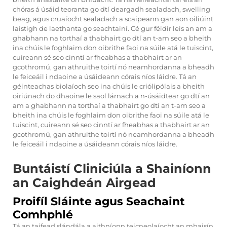
chóras á úsáid teoranta go dtí deargadh sealadach, swelling
beag, agus cruaíocht sealadach a scaipeann gan aon oiliúint
laistigh de laethanta go seachtainí. Cé gur féidir leis an am a
ghabhann na torthaí a thabhairt go dtí an t-am seo a bheith
ina chúis le foghlaim don oibrithe faoi na súile atá le tuiscint,
cuireann sé seo cinntí ar fheabhas a thabhairt ar an
gcothromú, gan athruithe toirtí nó neamhordanna a bheadh
le feiceáil i ndaoine a úsáideann córais níos láidre. Tá an
géinteachas biolaíoch seo ina chúis le criólipólais a bheith
oiriúnach do dhaoine le saol lárnach a n-úsáidtear go dtí an
am a ghabhann na torthaí a thabhairt go dtí an t-am seo a
bheith ina chúis le foghlaim don oibrithe faoi na súile atá le
tuiscint, cuireann sé seo cinntí ar fheabhas a thabhairt ar an
gcothromú, gan athruithe toirtí nó neamhordanna a bheadh
le feiceáil i ndaoine a úsáideann córais níos láidre.
Buntáistí Cliniciúla a Shainíonn
an Caighdeán Airgead
Proifíl Sláinte agus Seachaint
Comhphlé
Tá an taifead slándála a aithníonn teicneolaíocht an mhaisín