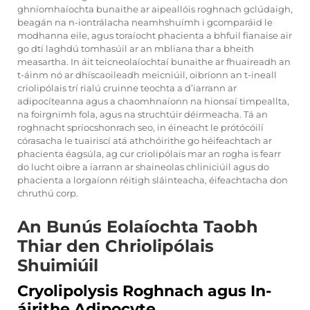
ghníomhaíochta bunaithe ar aipeallóis roghnach gclúdaigh,
beagán na n-iontrálacha neamhshuímh i gcomparáid le
modhanna eile, agus toraíocht phacienta a bhfuil fianaise air
go dtí laghdú tomhasúil ar an mbliana thar a bheith
measartha. In áit teicneolaíochtaí bunaithe ar fhuaireadh an
t-áinm nó ar dhíscaoileadh meicniúil, oibríonn an t-ineall
criolipólais trí rialú cruinne teochta a d’iarrann ar
adipocíteanna agus a chaomhnaíonn na hionsaí timpeallta,
na foirgnimh fola, agus na struchtúir déirmeacha. Tá an
roghnacht spriocshonrach seo, in éineacht le prótócóilí
córasacha le tuairiscí atá athchóirithe go héifeachtach ar
phacienta éagsúla, ag cur criolipólais mar an rogha is fearr
do lucht oibre a iarrann ar shaineolas chliniciúil agus do
phacienta a lorgaíonn réitigh sláinteacha, éifeachtacha don
chruthú corp.
An Bunús Eolaíochta Taobh
Thiar den Chriolipólais
Shuimiúil
Cryolipolysis Roghnach agus In-
áirithe Adipocyte