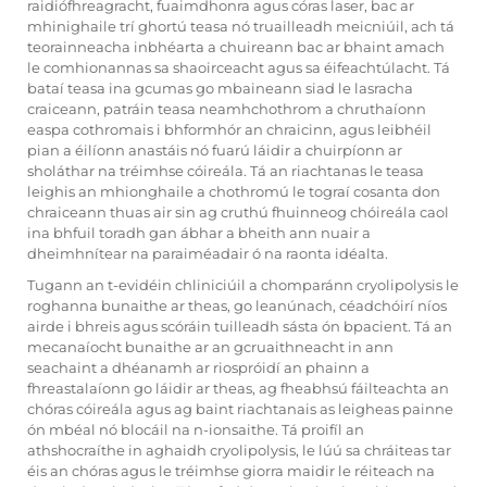
raidiófhreagracht, fuaimdhonra agus córas laser, bac ar
mhinighaile trí ghortú teasa nó truailleadh meicniúil, ach tá
teorainneacha inbhéarta a chuireann bac ar bhaint amach
le comhionannas sa shaoirceacht agus sa éifeachtúlacht. Tá
bataí teasa ina gcumas go mbaineann siad le lasracha
craiceann, patráin teasa neamhchothrom a chruthaíonn
easpa cothromais i bhformhór an chraicinn, agus leibhéil
pian a éilíonn anastáis nó fuarú láidir a chuirpíonn ar
sholáthar na tréimhse cóireála. Tá an riachtanas le teasa
leighis an mhionghaile a chothromú le tograí cosanta don
chraiceann thuas air sin ag cruthú fhuinneog chóireála caol
ina bhfuil toradh gan ábhar a bheith ann nuair a
dheimhnítear na paraiméadair ó na raonta idéalta.
Tugann an t-evidéin chliniciúil a chomparánn cryolipolysis le
roghanna bunaithe ar theas, go leanúnach, céadchóirí níos
airde i bhreis agus scóráin tuilleadh sásta ón bpacient. Tá an
mecanaíocht bunaithe ar an gcruaithneacht in ann
seachaint a dhéanamh ar riospróidí an phainn a
fhreastalaíonn go láidir ar theas, ag fheabhsú fáilteachta an
chóras cóireála agus ag baint riachtanais as leigheas painne
ón mbéal nó blocáil na n-ionsaithe. Tá proifíl an
athshocraíthe in aghaidh cryolipolysis, le lúú sa chráiteas tar
éis an chóras agus le tréimhse giorra maidir le réiteach na