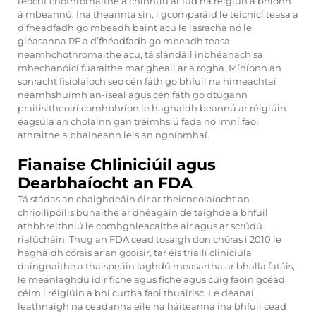
teocht chothromaithe a chinntiú ar fud na réigiún a bhíonn
á mbeannú. Ina theannta sin, i gcomparáid le teicnící teasa a
d’fhéadfadh go mbeadh baint acu le lasracha nó le
gléasanna RF a d’fhéadfadh go mbeadh teasa
neamhchothromaithe acu, tá slándáil inbhéanach sa
mhechanóicí fuaraithe mar gheall ar a rogha. Míníonn an
sonracht fisiolaíoch seo cén fáth go bhfuil na himeachtaí
neamhshuímh an-íseal agus cén fáth go dtugann
praitisitheoirí comhbhríon le haghaidh beannú ar réigiúin
éagsúla an cholainn gan tréimhsiú fada nó imní faoi
athraithe a bhaineann leis an ngníomhaí.
Fianaise Chliniciúil agus
Dearbhaíocht an FDA
Tá stádas an chaighdeáin óir ar theicneolaíocht an
chrioilipóilis bunaithe ar dhéagáin de taighde a bhfuil
athbhreithniú le comhghleacaithe air agus ar scrúdú
rialúcháin. Thug an FDA cead tosaigh don chóras i 2010 le
haghaidh córais ar an gcoisir, tar éis triailí cliniciúla
daingnaithe a thaispeáin laghdú measartha ar bhalla fatáis,
le meánlaghdú idir fiche agus fiche agus cúig faoin gcéad
céim i réigiúin a bhí curtha faoi thuairisc. Le déanaí,
leathnaigh na ceadanna eile na háiteanna ina bhfuil cead