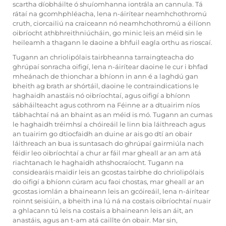
scartha díobháilte ó shuíomhanna iontrála an cannula. Tá
rátaí na gcomhphléacha, lena n-áirítear neamhchothromú
cruth, ciorcailiú na craiceann nó neamhchothromú a éilíonn
oibríocht athbhreithniúcháin, go minic leis an méid sin le
heileamh a thagann le daoine a bhfuil eagla orthu as rioscaí.
Tugann an chriolipólais tairbheanna tarraingteacha do
ghrúpaí sonracha oifigí, lena n-áirítear daoine le cur i bhfad
mheánach de thionchar a bhíonn in ann é a laghdú gan
bheith ag brath ar shórtáil, daoine le contraindications le
haghaidh anastáis nó oibríochtaí, agus oifigí a bhíonn
sábháilteacht agus cothrom na Féinne ar a dtuairim níos
tábhachtaí ná an bhaint as an méid is mó. Tugann an cumas
le haghaidh tréimhsí a chóireáil le linn bia láithreach agus
an tuairim go dtiocfaidh an duine ar ais go dtí an obair
láithreach an bua is suntasach do ghrúpaí gairmiúla nach
féidir leo oibríochtaí a chur ar fáil mar gheall ar an am atá
riachtanach le haghaidh athshocraíocht. Tugann na
considearáis maidir leis an gcostas tairbhe do chriolipólais
do oifigí a bhíonn cúram acu faoi chostas, mar gheall ar an
gcostas iomlán a bhaineann leis an gcóireáil, lena n-áirítear
roinnt seisiúin, a bheith ina lú ná na costais oibríochtaí nuair
a ghlacann tú leis na costais a bhaineann leis an áit, an
anastáis, agus an t-am atá caillte ón obair. Mar sin,