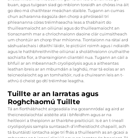
buan, agus tuigean siad go mbíonn toraidh an chóras ina áit
go deo má chaithtear meáchan staible. Tugann an cumas
chun acharanna éagsúla den chorp a phróiseáil trí
phleananna córas tréimhseacha leas a thabhairt do
thuilleamaíocht an oiliúnaí agus do thuilleamaíocht an
tionscnamh mar a chríochnaíonn daoine clár cuimsitheach
um chontúir an chorp thar mhíonna. Tiontaíonn na rátaí ard
sáshualachais i dtaithí láidir, le pictiúirí roimh agus i ndiaidh
agus le hathbhreithnithe oiliúnaí a sholáthraíonn cruthaithe
sochialta fíor, a tharraingíonn cliantéil nua. Tugann an cáil a
bhfuil ar an mbeannach cryolipolysis agus a aitheantas
leathan breis ar an mburndán a laghdú, mar tá eolas ar an
teicneolaíocht ag an tomhaltóir, rud a chuireann leis an t-
athrú ó cheist go dtí tréimhse leagtha.
Tuillte ar an Iarratas agus
Roghchaomú Tuillte
Tá an fíorthábhacht airgeadála ina gceannródaí ag aird ar
theicneolaíochtaí aistéite atá i bhfeidhm agus ar na
heitleoirí a theipíonn ar thairbhe praiticiúil. Is é an t-ineall
cryolipolysis sampla suntasach d’infheistíocht chapaill, ach
tá buntáistí iontacha aige trí fhás a thuilleamh as an gcaoi a