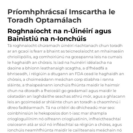
Príomhphrácsaí Imscartha le
Toradh Optamálach
Roghnaíocht na n-Úinéirí agus
Bainistiú na n-Ionchúis
Tá roghnaíocht chúramach úinéirí riachtanach chun toradh
ar an gcaoi is fearr a bhaint as teicneolaíocht an mhainseáin
chrioilipóilis, ag comhoiriúnú na gceapanna leis na cumais
le haghaidh an chórais. Is iad na huinéirí idéalacha na
daoine a bhíonn leathanaigh scagtha, a d’fhéadfá a
bhriseadh, i réigiúin a dtugann an FDA cead le haghaidh an
chórais, a choimeádann meáchan corp stiabhra i ranna
sláinte, a thaispeánann ionchúis fhiúnta maidir le haimsir
chun na dtoradh a fheiceáil go gradamail agus maidir le
céatadán an laghdaithe seachas athrú mór, agus a ghlacann
leis an gcoimeád ar shláinte chun an toradh a chaomhnú i
dtreo fadtéarmach. Tá na critéirí do dhícheadú mar seo:
coinbhinsiún le heksposíos don t-iasc mar shampla
criogloguilínim nó oifreann criogluatinin, infheictheachtaí
craiceann atá ar siúl nó infléachtaí sa réigiún a chóras, agus
ionchúis neamhfhiúnta maidir le caillteanais meáchain nó