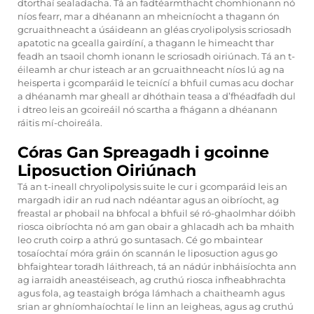
dtorthaí sealadacha. Tá an fadtéarmthacht chomhionann nó
níos fearr, mar a dhéanann an mheicníocht a thagann ón
gcruaithneacht a úsáideann an gléas cryolipolysis scriosadh
apatotic na gcealla gairdíní, a thagann le himeacht thar
feadh an tsaoil chomh ionann le scriosadh oiriúnach. Tá an t-
éileamh ar chur isteach ar an gcruaithneacht níos lú ag na
heisperta i gcomparáid le teicnící a bhfuil cumas acu dochar
a dhéanamh mar gheall ar dhóthain teasa a d’fhéadfadh dul
i dtreo leis an gcoireáil nó scartha a fhágann a dhéanann
ráitis mí-choireála.
Córas Gan Spreagadh i gcoinne
Liposuction Oiriúnach
Tá an t-ineall chryolipolysis suite le cur i gcomparáid leis an
margadh idir an rud nach ndéantar agus an oibríocht, ag
freastal ar phobail na bhfocal a bhfuil sé ró-ghaolmhar dóibh
riosca oibríochta nó am gan obair a ghlacadh ach ba mhaith
leo cruth coirp a athrú go suntasach. Cé go mbaintear
tosaíochtaí móra gráin ón scannán le liposuction agus go
bhfaightear toradh láithreach, tá an nádúr inbháisíochta ann
ag iarraidh aneastéiseach, ag cruthú riosca infheabhrachta
agus fola, ag teastaigh bróga lámhach a chaitheamh agus
srian ar ghníomhaíochtaí le linn an leigheas, agus ag cruthú