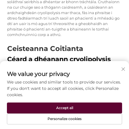
soláthraí seirbhís a dhéantar ar bhonn tráchtála. Cruthaíonn
na cur chuige seo a thógann caidreamh, a úsáideann an
ardchaighdeán cryolipolysis mar thaca, fás ina phraitse i
dtreo fadtéarmach trí luach saoil an phacientí a mhéadú go
dtí an uair is mó agus trí threoraithe a gheobhaidh an
phraitse ó phacientí an-tuigthe a bhaineann le torthaí
comhchruinniú corp a athrú.
Ceisteanna Coitianta
Céard a dhéanann cryolipolysis
níos éifeachtaí ná modhanna eile
gan iontráil chun na miasa a
We value your privacy
laghdú?
We use cookies and similar tools to provide our services.
If you don't want to accept all cookies, click Personalize
Baintear leas aisteach as teicneolaíocht an mhaisín
chryolipolais trí ghníomhú tarbhtháin a thagann i bhfeidhm
cookies.
ar ghearrtháin ghoirt go roghnach, ag úsáid an t-éagsúlacht
uathúil a bhaineann leis an ngaoth a chuireann bac ar
Accept all
ghearrtháin. In áit na dticneolaíochtaí bunaithe ar theas a
d’fhéadfadh go mbeadh damáiste do thionsaí eile nó a
Personalize cookies
d’fheabhsóidh an t-ioncam fuinnimh, cuireann an fuarú
LEATHANACH
rialaithe go díreach bac ar bheith ag marbhadh na
TÁIRGE
RÍOMHPHOST
TEILEAFÓN
BAILE