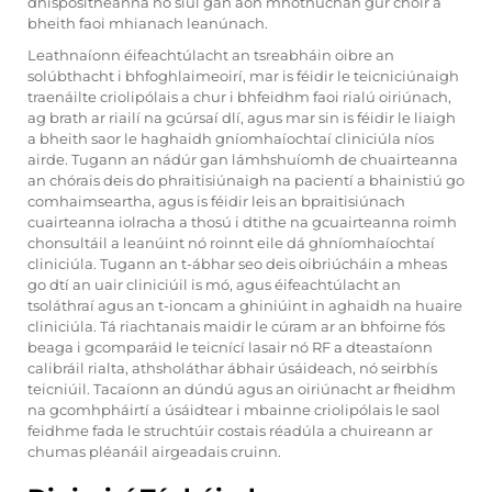
dhispositheanna nó siúl gan aon mhothúchán gur chóir a
bheith faoi mhianach leanúnach.
Leathnaíonn éifeachtúlacht an tsreabháin oibre an
solúbthacht i bhfoghlaimeoirí, mar is féidir le teicniciúnaigh
traenáilte criolipólais a chur i bhfeidhm faoi rialú oiriúnach,
ag brath ar riailí na gcúrsaí dlí, agus mar sin is féidir le liaigh
a bheith saor le haghaidh gníomhaíochtaí cliniciúla níos
airde. Tugann an nádúr gan lámhshuíomh de chuairteanna
an chórais deis do phraitisiúnaigh na pacientí a bhainistiú go
comhaimseartha, agus is féidir leis an bpraitisiúnach
cuairteanna iolracha a thosú i dtithe na gcuairteanna roimh
chonsultáil a leanúint nó roinnt eile dá ghníomhaíochtaí
cliniciúla. Tugann an t-ábhar seo deis oibriúcháin a mheas
go dtí an uair cliniciúil is mó, agus éifeachtúlacht an
tsoláthraí agus an t-ioncam a ghiniúint in aghaidh na huaire
cliniciúla. Tá riachtanais maidir le cúram ar an bhfoirne fós
beaga i gcomparáid le teicnící lasair nó RF a dteastaíonn
calibráil rialta, athsholáthar ábhair úsáideach, nó seirbhís
teicniúil. Tacaíonn an dúndú agus an oiriúnacht ar fheidhm
na gcomhpháirtí a úsáidtear i mbainne criolipólais le saol
feidhme fada le struchtúir costais réadúla a chuireann ar
chumas pléanáil airgeadais cruinn.