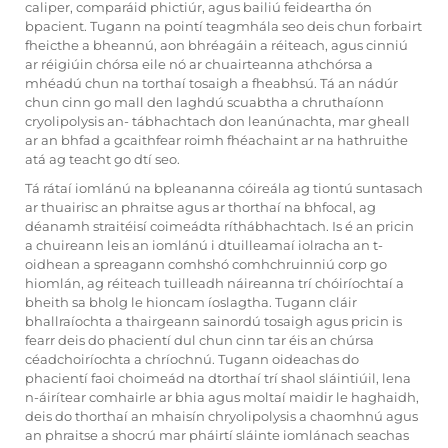
caliper, comparáid phictiúr, agus bailiú feideartha ón
bpacient. Tugann na pointí teagmhála seo deis chun forbairt
fheicthe a bheannú, aon bhréagáin a réiteach, agus cinniú
ar réigiúin chórsa eile nó ar chuairteanna athchórsa a
mhéadú chun na torthaí tosaigh a fheabhsú. Tá an nádúr
chun cinn go mall den laghdú scuabtha a chruthaíonn
cryolipolysis an- tábhachtach don leanúnachta, mar gheall
ar an bhfad a gcaithfear roimh fhéachaint ar na hathruithe
atá ag teacht go dtí seo.
Tá rátaí iomlánú na bpleananna cóireála ag tiontú suntasach
ar thuairisc an phraitse agus ar thorthaí na bhfocal, ag
déanamh straitéisí coimeádta ríthábhachtach. Is é an pricin
a chuireann leis an iomlánú i dtuilleamaí iolracha an t-
oidhean a spreagann comhshó comhchruinniú corp go
hiomlán, ag réiteach tuilleadh náireanna trí chóiríochtaí a
bheith sa bholg le hioncam íoslagtha. Tugann cláir
bhallraíochta a thairgeann sainordú tosaigh agus pricin is
fearr deis do phacientí dul chun cinn tar éis an chúrsa
céadchoiríochta a chríochnú. Tugann oideachas do
phacientí faoi choimeád na dtorthaí trí shaol sláintiúil, lena
n-áirítear comhairle ar bhia agus moltaí maidir le haghaidh,
deis do thorthaí an mhaisín chryolipolysis a chaomhnú agus
an phraitse a shocrú mar pháirtí sláinte iomlánach seachas