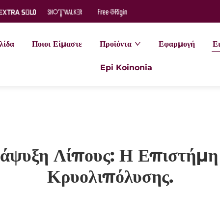
λίδα
Ποιοι Είμαστε
Προϊόντα
Εφαρμογή
Ει
Epi Koinonia
τάψυξη Λίπους: Η Επιστήμ
Κρυολιπόλυσης.