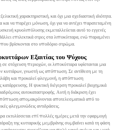
λικτική χαρακτηριστική, και όχι μια σχεδιαστική ιδιότητα.
α και να παρέχει μόνωση, όχι για να αντέχει παρατεταμένη
υσκευή κρυολιπόλυσης εκμεταλλεύεται αυτό το εγγενές
άλλει επιλεκτικά στρες στα λιποκύτταρα, ενώ παραμένει
 που βρίσκονται στο υποδόριο στρώμα.
κυττάρων Εξαιτίας του Ψύχους
σε στόχευση περιοχών, οι λιποκύτταρα υφίστανται μια
 κυττάρων, γνωστή ως απόπτωση. Σε αντίθεση με τη
 βλάβη και προκαλεί φλεγμονή, η απόπτωση
ς κατάρρευσης. Η ψυκτική διέγερση προκαλεί βιοχημικά
αδρόμους αυτοκαταστροφής. Αυτή η διάκριση έχει
ι απόπτωση απομακρύνονται αποτελεσματικά από το
κές φλεγμονώδεις αντιδράσεις.
ρα εκτυλίσσεται επί πολλές ημέρες μετά την εφαρμογή
άραξη της κυτταρικής μεμβράνης συμβαίνει κατά τη φάση
 κατάρρευσης συνεχίζεται για πολύ καιρό ακόμη και μετά