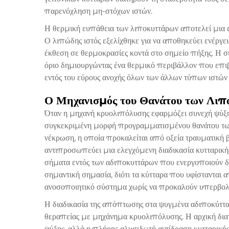
παρενόχληση μη-στόχων ιστών.
Η θερμική ευπάθεια των λιποκυττάρων αποτελεί μια εξε
Ο λιπώδης ιστός εξελίχθηκε για να αποθηκεύει ενέργει
έκθεση σε θερμοκρασίες κοντά στο σημείο πήξης. Η σ
όριο δημιουργώντας ένα θερμικό περιβάλλον που επιβ
εντός του εύρους ανοχής όλων των άλλων τύπων ιστών
Ο Μηχανισμός του Θανάτου των Λιπο
Όταν η μηχανή κρυολιπόλυσης εφαρμόζει συνεχή ψύξη 
συγκεκριμένη μορφή προγραμματισμένου θανάτου των
νέκρωση, η οποία προκαλείται από οξεία τραυματική
αντιπροσωπεύει μια ελεγχόμενη διαδικασία κυτταρική
σήματα εντός των αδιποκυττάρων που ενεργοποιούν δι
σημαντική σημασία, διότι τα κύτταρα που υφίσταντα
ανοσοποιητικό σύστημα χωρίς να προκαλούν υπερβολι
Η διαδικασία της απόπτωσης στα ψυγμένα αδιποκύττα
θεραπείας με μηχάνημα κρυολιπόλυσης. Η αρχική διατ
ψύξης, αλλά η πλήρης αλυσιδωτή αντίδραση κυτταρικής