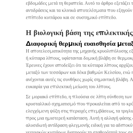
εβδομάδες μετά τη θεραπεία. Αυτό το άρθρο εξετάζει τ
αντιδράσεις και τα κλινικά αποτελέσματα που εξηγούν
επίπεδο κυττάρου και σε συστημικό επίπεδο.
Η βιολογική βάση της επιλεκτική
Διαφορική θερμική ευαισθησία μετα
Η αποτελεσματικότητα της μηχανής κρυολιπόλυσης εξαρ
ή κύτταρα λίπους, υφίστανται δομική βλάβη σε θερμοκ
Έρευνες έχουν αποδείξει ότι τα κύτταρα λίπους αρχίζο
μεταξύ των τεσσάρων και δέκα βαθμών Κελσίου, ενώ η ε
ανέχονται αυτές τις συνθήκες χωρίς σημαντική βλάβη.
ευκαιρία για επιλεκτική μείωση του λίπους.
Σε μοριακό επίπεδο, η πλούσια σε λίπη σύνθεση των 
κρυσταλλικό σχηματισμό που προκαλείται από το κρ
ελεγχόμενη ψύξη στις περιοχές επεμβάσεως, τα τριγλυ
προς μια ημιστερεή κατάσταση. Αυτή η αλλαγή φάσης δ
αλυσιδωτή αντίδραση φλεγμονής ειδική για τα αδιποκύ
γειτονικών κυττάρων διατηρούν τη σταθερότητά τους σε 