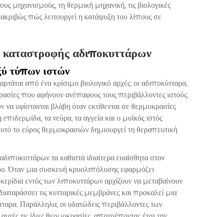
ους μηχανισμούς, τη θερμική μηχανική, τις βιολογικές
 ακριβώς πώς λειτουργεί η κατάψυξη του λίπους σε
ς καταστροφής αδιποκυττάρων
ξύ τύπων ιστών
τάται από ένα κρίσιμο βιολογικό αρχές: οι αδιποκύτταρα,
ρασίες που αφήνουν ανέπαφους τους περιβάλλοντες ιστούς.
υν να υφίστανται βλάβη όταν εκτίθενται σε θερμοκρασίες
πιδερμίδα, τα νεύρα, τα αγγεία και ο μυϊκός ιστός
 Αυτό το εύρος θερμοκρασιών δημιουργεί τη θεραπευτική
αδιποκυττάρων τα καθιστά ιδιαίτερα ευαίσθητα στον
ύο. Όταν μια συσκευή κρυολιπόλυσης εφαρμόζει
κερίδια εντός των λιποκυττάρων αρχίζουν να μεταβαίνουν
ιαταράσσει τις κυτταρικές μεμβράνες και προκαλεί μια
τταρα. Παράλληλα, οι υδατώδεις περιβάλλοντες των
αυτές τις ίδιες θερμοκρασίες, αποτρέποντας έτσι την