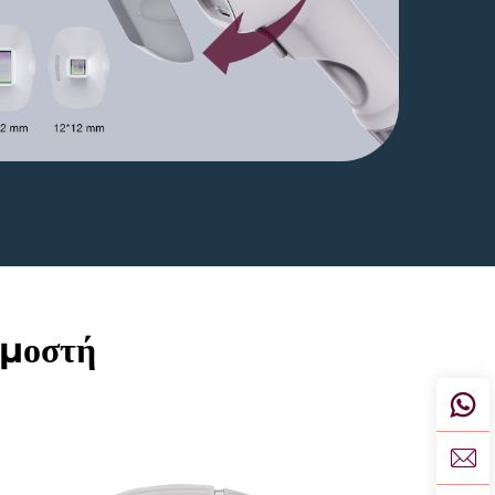
ρμοστή