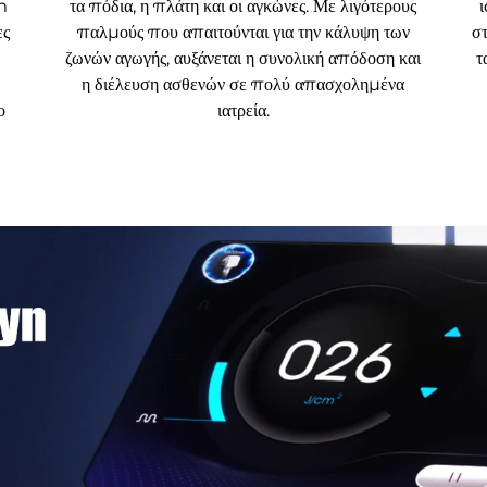
m
τα πόδια, η πλάτη και οι αγκώνες. Με λιγότερους
ι
ες
παλμούς που απαιτούνται για την κάλυψη των
σ
ζωνών αγωγής, αυξάνεται η συνολική απόδοση και
τ
η διέλευση ασθενών σε πολύ απασχολημένα
ο
ιατρεία.