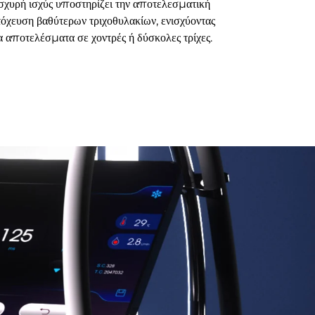
σχυρή ισχύς υποστηρίζει την αποτελεσματική
τόχευση βαθύτερων τριχοθυλακίων, ενισχύοντας
α αποτελέσματα σε χοντρές ή δύσκολες τρίχες.