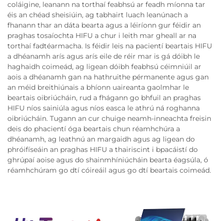
coláigine, leanann na torthaí feabhsú ar feadh míonna tar
éis an chéad sheisiúin, ag tabhairt luach leanúnach a
fhanann thar an dáta bearta agus a léiríonn gur féidir an
praghas tosaíochta HIFU a chur i leith mar gheall ar na
torthaí fadtéarmacha. Is féidir leis na pacientí beartais HIFU
a dhéanamh arís agus arís eile de réir mar is gá dóibh le
haghaidh coimeád, ag ligean dóibh feabhsú céimniúil ar
aois a dhéanamh gan na hathruithe pérmanente agus gan
an méid breithiúnais a bhíonn uaireanta gaolmhar le
beartais oibriúcháin, rud a fhágann go bhfuil an praghas
HIFU níos sainiúla agus níos easca le athrú ná roghanna
oibriúcháin. Tugann an cur chuige neamh-inneachta freisin
deis do phacientí óga beartais chun réamhchúra a
dhéanamh, ag leathnú an margaidh agus ag ligean do
phróifíseáin an praghas HIFU a thairiscint i bpacáistí do
ghrúpaí aoise agus do shainmhíniúcháin bearta éagsúla, ó
réamhchúram go dtí cóireáil agus go dtí beartais coimeád.