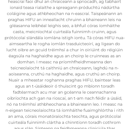
heascraí faoi dhul an chraiceann a spriocadh, ag tabhairt
ionaid teasa rialaithe a spreagann próduchtú nádúrtha
coláigine agus athbheochan na n-eascraí. Taispeánann an
praghas HIFU an inneallacht chruinn a bhaineann leis na
gléasanna leibhéal leighis seo, a bhfuil córas íomháithe
casta, meicníochtaí cuirteála fuinnimh cruinn, agus
prótócolaí slándála iomlána istigh iontu. Tá córas HIFU nua-
aimseartha le rogha iomlán trasduicteoirí, ag ligean do
lucht oibre an gcuid tréimhsí a chur in oiriúint do réigiúin
éagsúla na haghaidhe agus an choirp le cruinneas as an
domhan. I measc na príomhfheidhmeanna den
teicneolaíocht tá caithniú an chraiceann, laghdú na n-
aoiseanna, cruthú na haghaidhe, agus cruthú an choirp.
Nuair a mheastar roghanna praghas HIFU, baintear leas
agus an t-úsáideoir ó thuiscint go mbíonn toradh
fadtéarmach acu mar an gcéanna le ceannachanna
oibríochta ach gan na rioscaí, an t-am nach féidir a úsáid,
nó na tréimhsí athbheochana a bhaineann leo. I measc na
n-eigean teicneolaíochta tá íomháithe fuaimghlórtha i rith
an ama, córais monatóraíochta teochta, agus prótócolaí
cuirteála fuinnimh clártha a chinntíonn toradh cothrom
agus slán. Sínteann na feidhmeanna cliniciúla thar