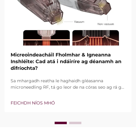
Micreoindeacháil Fholmhar & Igneanna
Inshléite: Cad atá i ndáiríre ag déanamh an
difríochta?
Sa mhargadh reatha le haghaidh gléasanna
microneedling RF, tá go leor de na córas seo ag rá go
bhfuil teicneolaíocht vacuim agus goinní insilte acu.
Áfach, níl an cheist fíor i ndáiríre an bhfuil na gnéithe
FEICHDH NÍOS MHÓ
seo ann nó nach bhfuil, ach conas a oibríonn siad go
cruinn le linn na tréatmais chliniciúla...