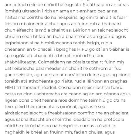
aon iolrach eile de chóiríthe éagsúla. Soláthraíonn an córas
íomháú ultrasoin i rith an ama an t-amharc beo ar na
háiteanna cóirithe do na heispéirís, ag cinnti an áit is fearr
leis an mbainneoir a chur agus an fuinnimh a thabhairt
chun éifeacht is mó a bhaint as. Léiríonn an teicneolaíocht
chrúinn seo i bhfad an bua a bhaintear as an gcóiriú agus
laghdaíonn sí na himblioscanna taobh istigh, rud a
dhéanann an t-ionscail i bpraghas HIFU go dtí an t-ábhar is
spreagúla do phacientí a bhfuil imní orthu faoi
shábháilteacht. Coimeádann na córais tabhairt fuinnimh
uathoibríocha paraméadar an chóiríthe cothrom ar fud
gach seisiúin, ag cur stad ar earráid an duine agus ag cinnti
toraidh atá athdhéanta go rialta, rud a léiríonn an praghas
HIFU trí thoraidh réadúil. Cosnaíonn meicníochtaí fuarú
casta na cinn uachtaracha craiceann ag an am céanna agus
ligean dona dhéitheanna níos doimhne téimhiú go dtí na
teimpléid théiripeachta is oiriúnaí, agus is é seo
airdteicneolaíocht a fheabhsaíonn comfhoirne an phacient
agus sábháilteacht an chóiríthe. Ceadaíonn na prótócola
cóiríthe clárúcháin do na heispéirís cumas a úsáid le
haghaidh leibhéal an fhuinnimh, fad an phulsa, agus