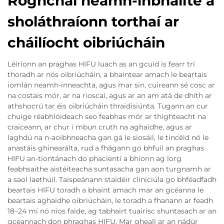
Roghchaí neamh-inbháilte a
sholáthraíonn torthaí ar
cháilíocht oibriúcháin
Léiríonn an praghas HIFU luach as an gcuid is fearr trí
thoradh ar nós oibriúcháin, a bhaintear amach le beartais
iomlán neamh-inneachta, agus mar sin, cuireann sé cosc ar
na costais mór, ar na rioscaí, agus ar an am atá de dhíth ar
athshocrú tar éis oibriúcháin thraidisiúnta. Tugann an cur
chuige réabhlóideach seo feabhas mór ar thighteacht na
craiceann, ar chur i mbun cruth na aghaidhe, agus ar
laghdú na n-aoibhneacha gan gá le siosáil, le tincéid nó le
anastáis ghinearálta, rud a fhágann go bhfuil an praghas
HIFU an-tiontánach do phacientí a bhíonn ag lorg
feabhsaithe aistéiteacha suntasacha gan aon turgnamh ar
a saol laethúil. Taispeánann staidéir cliniciúla go bhféadfadh
beartais HIFU toradh a bhaint amach mar an gcéanna le
beartais aghaidhe oibriúcháin, le toradh a fhanann ar feadh
18–24 mí nó níos faide, ag tabhairt tuairisc shuntasach ar an
gceannach don phraghas HIFU. Mar gheall ar an nádúr