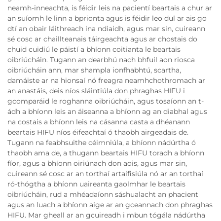
neamh-inneachta, is féidir leis na pacientí beartais a chur ar
an suíomh le linn a bprionta agus is féidir leo dul ar ais go
dtí an obair láithreach ina ndiaidh, agus mar sin, cuireann
sé cosc ar chaillteanais táirgeachta agus ar chostais do
chuid cuidiú le páistí a bhíonn coitianta le beartais
oibriúcháin. Tugann an dearbhú nach bhfuil aon riosca
oibriúcháin ann, mar shampla ionfhabhtú, scartha,
damáiste ar na hionsaí nó freagra neamhchothromach ar
an anastáis, deis níos sláintiúla don phraghas HIFU i
gcomparáid le roghanna oibriúcháin, agus tosaíonn an t-
ádh a bhíonn leis an áiseanna a bhíonn ag an diabhal agus
na costais a bhíonn leis na cásanna casta a dhéanann
beartais HIFU níos éifeachtaí ó thaobh airgeadais de.
Tugann na feabhsuithe céimniúla, a bhíonn nádúrtha ó
thaobh ama de, a thugann beartais HIFU toradh a bhíonn
fíor, agus a bhíonn oiriúnach don aois, agus mar sin,
cuireann sé cosc ar an torthaí artaifisiúla nó ar an torthaí
ró-thógtha a bhíonn uaireanta gaolmhar le beartais
oibriúcháin, rud a mhéadaíonn sáshualacht an phacient
agus an luach a bhíonn aige ar an gceannach don phraghas
HIFU. Mar gheall ar an gcuireadh i mbun tógála nádúrtha