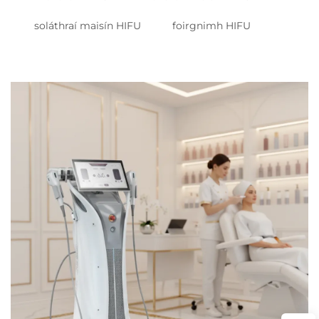
soláthraí maisín HIFU
foirgnimh HIFU