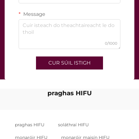
Message
0/1000
CUR SÚIL ISTIGH
praghas HIFU
praghas HIFU
soláthraí HIFU
monaróir HIFU
monaróir maisín HIFU