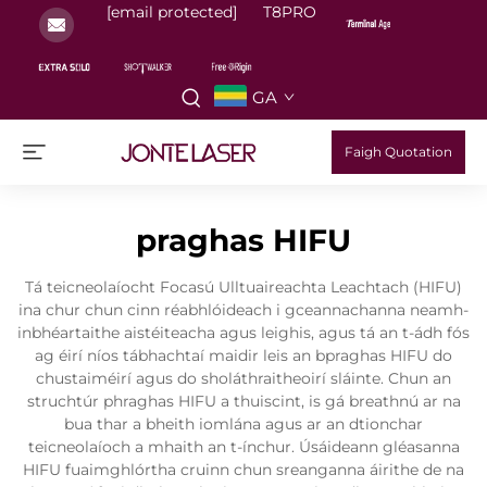
[email protected]
T8PRO
GA
Faigh Quotation
praghas HIFU
Tá teicneolaíocht Focasú Ulltuaireachta Leachtach (HIFU)
ina chur chun cinn réabhlóideach i gceannachanna neamh-
inbhéartaithe aistéiteacha agus leighis, agus tá an t-ádh fós
ag éirí níos tábhachtaí maidir leis an bpraghas HIFU do
chustaiméirí agus do sholáthraitheoirí sláinte. Chun an
struchtúr phraghas HIFU a thuiscint, is gá breathnú ar na
bua thar a bheith iomlána agus ar an dtionchar
teicneolaíoch a mhaith an t-ínchur. Úsáideann gléasanna
HIFU fuaimghlórtha cruinn chun sreanganna áirithe de na