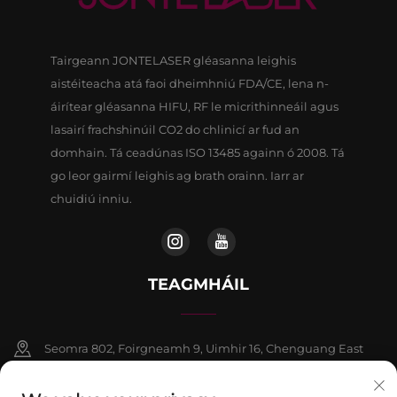
Tairgeann JONTELASER gléasanna leighis
aistéiteacha atá faoi dheimhniú FDA/CE, lena n-
áirítear gléasanna HIFU, RF le micrithinneáil agus
lasairí frachshinúil CO2 do chlinicí ar fud an
domhain. Tá ceadúnas ISO 13485 againn ó 2008. Tá
go leor gairmí leighis ag brath orainn. Iarr ar
chuidiú inniu.
TEAGMHÁIL
Seomra 802, Foirgneamh 9, Uimhir 16, Chenguang East
Road, Contae Fangshan, Beijing