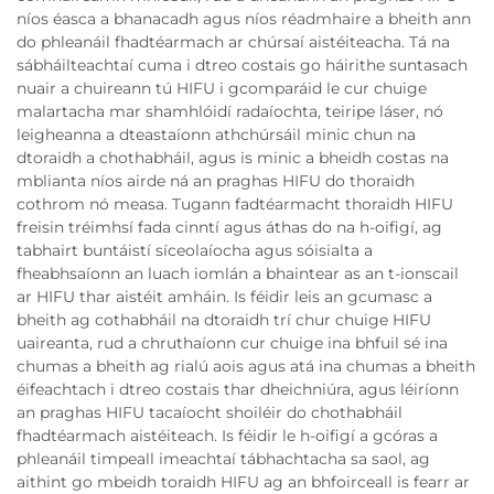
níos éasca a bhanacadh agus níos réadmhaire a bheith ann
do phleanáil fhadtéarmach ar chúrsaí aistéiteacha. Tá na
sábháilteachtaí cuma i dtreo costais go háirithe suntasach
nuair a chuireann tú HIFU i gcomparáid le cur chuige
malartacha mar shamhlóidí radaíochta, teiripe láser, nó
leigheanna a dteastaíonn athchúrsáil minic chun na
dtoraidh a chothabháil, agus is minic a bheidh costas na
mblianta níos airde ná an praghas HIFU do thoraidh
cothrom nó measa. Tugann fadtéarmacht thoraidh HIFU
freisin tréimhsí fada cinntí agus áthas do na h-oifigí, ag
tabhairt buntáistí síceolaíocha agus sóisialta a
fheabhsaíonn an luach iomlán a bhaintear as an t-ionscail
ar HIFU thar aistéit amháin. Is féidir leis an gcumasc a
bheith ag cothabháil na dtoraidh trí chur chuige HIFU
uaireanta, rud a chruthaíonn cur chuige ina bhfuil sé ina
chumas a bheith ag rialú aois agus atá ina chumas a bheith
éifeachtach i dtreo costais thar dheichniúra, agus léiríonn
an praghas HIFU tacaíocht shoiléir do chothabháil
fhadtéarmach aistéiteach. Is féidir le h-oifigí a gcóras a
phleanáil timpeall imeachtaí tábhachtacha sa saol, ag
aithint go mbeidh toraidh HIFU ag an bhfoirceall is fearr ar