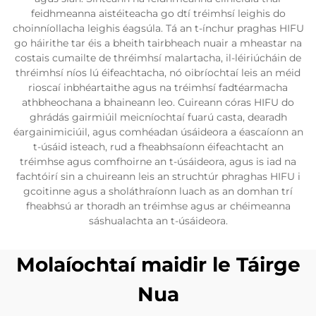
feidhmeanna aistéiteacha go dtí tréimhsí leighis do
choinníollacha leighis éagsúla. Tá an t-ínchur praghas HIFU
go háirithe tar éis a bheith tairbheach nuair a mheastar na
costais cumailte de thréimhsí malartacha, il-léiriúcháin de
thréimhsí níos lú éifeachtacha, nó oibríochtaí leis an méid
rioscaí inbhéartaithe agus na tréimhsí fadtéarmacha
athbheochana a bhaineann leo. Cuireann córas HIFU do
ghrádás gairmiúil meicníochtaí fuarú casta, dearadh
éargainimiciúil, agus comhéadan úsáideora a éascaíonn an
t-úsáid isteach, rud a fheabhsaíonn éifeachtacht an
tréimhse agus comfhoirne an t-úsáideora, agus is iad na
fachtóirí sin a chuireann leis an struchtúr phraghas HIFU i
gcoitinne agus a sholáthraíonn luach as an domhan trí
fheabhsú ar thoradh an tréimhse agus ar chéimeanna
sáshualachta an t-úsáideora.
Molaíochtaí maidir le Táirge
Nua