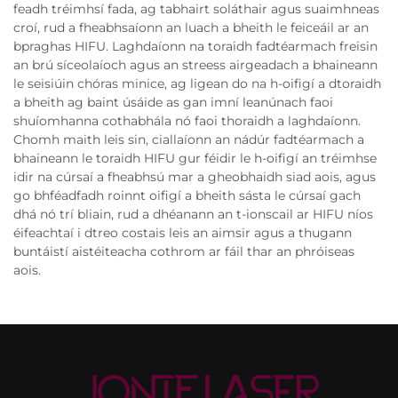
feadh tréimhsí fada, ag tabhairt soláthair agus suaimhneas
croí, rud a fheabhsaíonn an luach a bheith le feiceáil ar an
bpraghas HIFU. Laghdaíonn na toraidh fadtéarmach freisin
an brú síceolaíoch agus an streess airgeadach a bhaineann
le seisiúin chóras minice, ag ligean do na h-oifigí a dtoraidh
a bheith ag baint úsáide as gan imní leanúnach faoi
shuíomhanna cothabhála nó faoi thoraidh a laghdaíonn.
Chomh maith leis sin, ciallaíonn an nádúr fadtéarmach a
bhaineann le toraidh HIFU gur féidir le h-oifigí an tréimhse
idir na cúrsaí a fheabhsú mar a gheobhaidh siad aois, agus
go bhféadfadh roinnt oifigí a bheith sásta le cúrsaí gach
dhá nó trí bliain, rud a dhéanann an t-ionscail ar HIFU níos
éifeachtaí i dtreo costais leis an aimsir agus a thugann
buntáistí aistéiteacha cothrom ar fáil thar an phróiseas
aois.