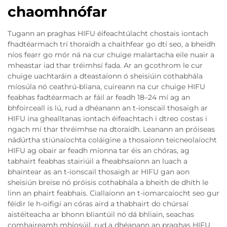
chaomhnófar
Tugann an praghas HIFU éifeachtúlacht chostais iontach
fhadtéarmach trí thoraidh a chaithfear go dtí seo, a bheidh
níos fearr go mór ná na cur chuige malartacha eile nuair a
mheastar iad thar tréimhsí fada. Ar an gcothrom le cur
chuige uachtaráin a dteastaíonn ó sheisiúin cothabhála
míosúla nó ceathrú-bliana, cuireann na cur chuige HIFU
feabhas fadtéarmach ar fáil ar feadh 18–24 mí ag an
bhfoirceall is lú, rud a dhéanann an t-ionscail thosaigh ar
HIFU ina ghealltanas iontach éifeachtach i dtreo costas i
ngach mí thar thréimhse na dtoraidh. Leanann an próiseas
nádúrtha stiúnaíochta coláigine a thosaíonn teicneolaíocht
HIFU ag obair ar feadh míonna tar éis an chóras, ag
tabhairt feabhas stairiúil a fheabhsaíonn an luach a
bhaintear as an t-ionscail thosaigh ar HIFU gan aon
sheisiún breise nó próisis cothabhála a bheith de dhíth le
linn an phairt feabhais. Ciallaíonn an t-iomarcaíocht seo gur
féidir le h-oifigí an córas aird a thabhairt do chúrsaí
aistéiteacha ar bhonn bliantúil nó dá bhliain, seachas
comhaireamh mhíosúil, rud a dhéanann an praghas HIFU