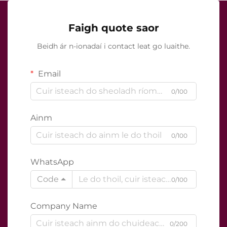
Faigh quote saor
Beidh ár n-ionadaí i contact leat go luaithe.
Email
0/100
Ainm
0/100
WhatsApp
Code
0/100
Company Name
0/200