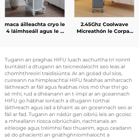
maca áilleachta cryo le
2.45Ghz Coolwave
4 láimhseáil agus le 8
Micreathón le Corpas
cheann in ionadú, le
Caolú, Laghdú Ceallúil,
teicneolaíocht
Ardú & Tintreach na
fuaraithe 360 céim, le
Craiceann, Raidi-
criothaireacht, le
umhthacht Aghaidh le
Tugann an praghas HIFU luach aschurtha trí roinnt
laghdú meáchan
haghaidh Caillteanais
buntáistí a dtugann an teicneolaíocht seo leas ar
Meáchain, Glanadh
chomhthreoirí traidisiúnta. Ar an gcéad dul síos,
Corpais
cuireann na himpleachtaí HIFU feabhas amharcach
láithreach ar fáil agus feabhas níos mó thar thrí go
sé mhí, rud a dhéanann an t-impí ar an gceannach
HIFU go hábhar iontach a dtugann torthaí
láithreach agus iad a bhaint as an gceannach seo ar
fáil ar fad. Tugann an nádúr gan oibriú leis an gcoisc
a mheallann riosca oibriúcháin, riachtanais an
eitleoige agus tréimhsí faoi thuairim, agus ceadann
sé do phacientí an gnáthghníomhaíocht a