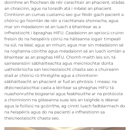
doimhne an fhochean de réir carachtair an phacient, stádas
an chraicinn, agus na toraidh atá i mbéal an phacient.
Cinntíonn an cumas custamú seo gur féidir gach pacient a
chóiriú go hiomlán de réir a riachtanais shonracha, agus
mar sin méadaíonn sé an luach a bhaintear as a
infheistíocht i bpraghas HIFU. Ceadaíonn an spriocú cruinn
freisin do na heispéirís cóiriú na háiteanna íogair timpeall
na súl, na béal, agus an mhuin, agus mar sin méadaíonn sé
na roghanna cóiríthe agus méadaíonn sé an luach iomlán a
bhaintear as an praghas HIFU. Chomh maith leis sin, tá
sainseansóirí sábháilteachta agus meicníochtaí dúnta
uathoibríocha san teicneolaíocht chasta seo a chuireann
stad ar chóiriú ró-thréigthe agus a chinntíonn
sábháilteacht an phacient ar fud an phróisis. I measc na
dtéicneolaíochtaí casta a léirítear sa phraghas HIFU tá
nuashonruithe bogearraí agus feabhsuithe ar na prótócola
a choinníonn na gléasanna suas leis an taighde is déanaí
agus le foillsiú na gcóiríthe, ag cinnti luach fadtéarmach do
na heispéirís agus do na pacientí a infheistíonn sa
theicneolaíocht chasta seo.