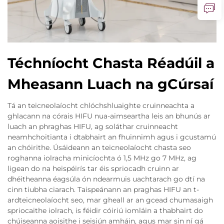
Téchníocht Chasta Réadúil a
Mheasann Luach na gCúrsaí
Tá an teicneolaíocht chlóchshluaighte cruinneachta a
ghlacann na córais HIFU nua-aimseartha leis an bhunús ar
luach an phraghas HIFU, ag soláthar cruinneacht
neamhchoitianta i dtabhairt an fhuinnimh agus i gcustamú
an chóirithe. Úsáideann an teicneolaíocht chasta seo
roghanna iolracha minicíochta ó 1,5 MHz go 7 MHz, ag
ligean do na heispéirís tar éis spriocadh cruinn ar
dhéitheanna éagsúla ón ndearmuis uachtarach go dtí na
cinn tiubha ciarach. Taispeánann an praghas HIFU an t-
ardteicneolaíocht seo, mar gheall ar an gcead chumasaigh
spriocaithe iolrach, is féidir cóiriú iomláin a thabhairt do
chúiseanna aoisithe i seisiún amháin, agus mar sin ní gá