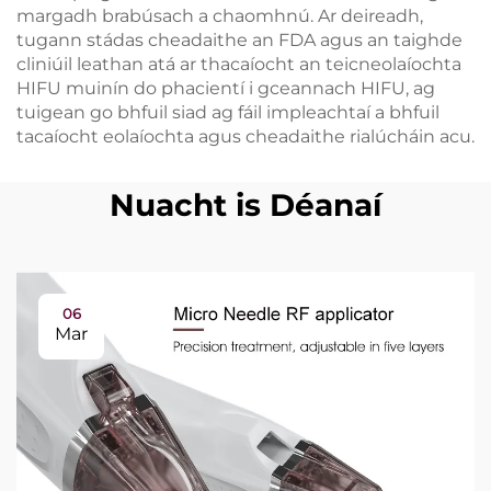
margadh brabúsach a chaomhnú. Ar deireadh,
tugann stádas cheadaithe an FDA agus an taighde
cliniúil leathan atá ar thacaíocht an teicneolaíochta
HIFU muinín do phacientí i gceannach HIFU, ag
tuigean go bhfuil siad ag fáil impleachtaí a bhfuil
tacaíocht eolaíochta agus cheadaithe rialúcháin acu.
Nuacht is Déanaí
06
Mar