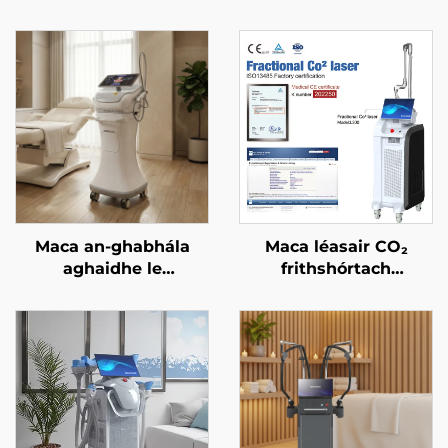
Maca an-ghabhála
Maca léasair CO₂
aghaidhe le
frithshórtach
micrighoirtíní óir agus
ceadaithe ag an FDA,
RF dá dhraoidh
ag an CE Leighis, agus
freastalaí 1/2 MHz
ag an MMDSAP