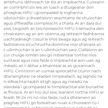
athbhunú láithreach tar éis an impleachta. Cuireann
an comhbhrí sin leis an luach a dtuigeanar don
phraghas HIFU i gcomparáid le roghanna
oibriúcháin a dteastaíonn seachtaine de shuíochán
agus d’fhéadfaí coimpléacht a tharla. Ar an dara dul
síos, targóidh an teicneolaíocht HIFU il-lárnacha den
chraiceann ag an am céanna, ag réiteach fadhbanna
uachtaránaigh cosúil le línte beaga agus ag réiteach
fadhbanna struchtúrtha doimhne mar shampla an
t-ullmhúchán is an t-ullmhúchán saor. Ciallaíonn an
cur chuige iomlán seo go mbaintear torthaí níos
suntasaí agus níos faide ó impleachtaí aon-uair, ag
méadú an t-ábhar a bhaintear as an gceannach
HIFU. Cinntíonn an cumas spriocaithe cruinn nach
dtarraingítear na téadáin timpeallach, ag laghdú na
n-éifeachtaí taobh istigh agus ag méadú na
slándalaí i gcomparáid le himpleachtaí eile bunaithe
ar fhuisce. Ar an tríú dul síos, leanann torthaí HIFU ar
feadh 18–24 mí nó níos faide, rud a dhéanann an
praghas HIFU go forleathan nuair a chuireann tú i