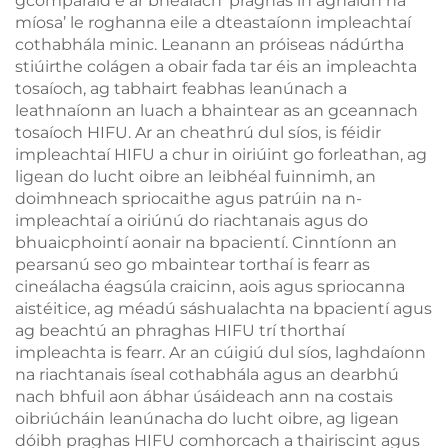
gcomparáid é ar bhealach ‘praghas in aghaidh na
míosa’ le roghanna eile a dteastaíonn impleachtaí
cothabhála minic. Leanann an próiseas nádúrtha
stiúirthe colágen a obair fada tar éis an impleachta
tosaíoch, ag tabhairt feabhas leanúnach a
leathnaíonn an luach a bhaintear as an gceannach
tosaíoch HIFU. Ar an cheathrú dul síos, is féidir
impleachtaí HIFU a chur in oiriúint go forleathan, ag
ligean do lucht oibre an leibhéal fuinnimh, an
doimhneach spriocaithe agus patrúin na n-
impleachtaí a oiriúnú do riachtanais agus do
bhuaicphointí aonair na bpacientí. Cinntíonn an
pearsanú seo go mbaintear torthaí is fearr as
cineálacha éagsúla craicinn, aois agus spriocanna
aistéitice, ag méadú sáshualachta na bpacientí agus
ag beachtú an phraghas HIFU trí thorthaí
impleachta is fearr. Ar an cúigiú dul síos, laghdaíonn
na riachtanais íseal cothabhála agus an dearbhú
nach bhfuil aon ábhar úsáideach ann na costais
oibriúcháin leanúnacha do lucht oibre, ag ligean
dóibh praghas HIFU comhorcach a thairiscint agus