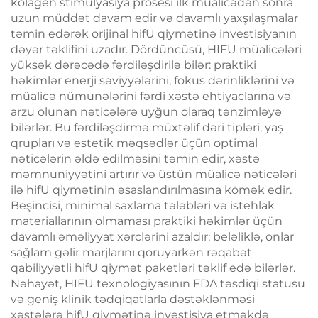
kolagen stimulyasiya prosesi ilk müalicədən sonra
uzun müddət davam edir və davamlı yaxşılaşmalar
təmin edərək orijinal hifU qiymətinə investisiyanın
dəyər təklifini uzadır. Dördüncüsü, HIFU müalicələri
yüksək dərəcədə fərdiləşdirilə bilər: praktiki
həkimlər enerji səviyyələrini, fokus dərinliklərini və
müalicə nümunələrini fərdi xəstə ehtiyaclarına və
arzu olunan nəticələrə uyğun olaraq tənzimləyə
bilərlər. Bu fərdiləşdirmə müxtəlif dəri tipləri, yaş
qrupları və estetik məqsədlər üçün optimal
nəticələrin əldə edilməsini təmin edir, xəstə
məmnuniyyətini artırır və üstün müalicə nəticələri
ilə hifU qiymətinin əsaslandırılmasına kömək edir.
Beşincisi, minimal saxlama tələbləri və istehlak
materiallarının olmaması praktiki həkimlər üçün
davamlı əməliyyat xərclərini azaldır; beləliklə, onlar
sağlam gəlir marjlarını qoruyarkən rəqabət
qabiliyyətli hifU qiymət paketləri təklif edə bilərlər.
Nəhayət, HIFU texnologiyasının FDA təsdiqi statusu
və geniş klinik tədqiqatlarla dəstəklənməsi
xəstələrə hifU qiymətinə investisiya etməkdə