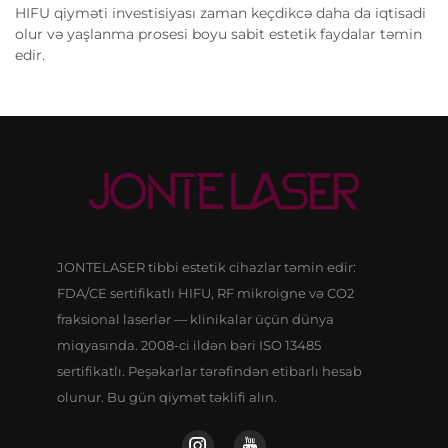
HIFU qiyməti investisiyası zaman keçdikcə daha da iqtisadi
olur və yaşlanma prosesi boyu sabit estetik faydalar təmin
edir.
JONTELASER tibbi estetik cihazlar təmin edir:
FDA/CE sertifikatlı HIFU, RF mikroigne və CO2
fraksional laserlər — klinikalar üçün dünya
miqyasında. 2008-ci ildən bəri ISO 13485
sertifikatlı. Peşəkarlar tərəfindən etibarlı hesab
olunur. Bu gün qiymət təklifi alın.