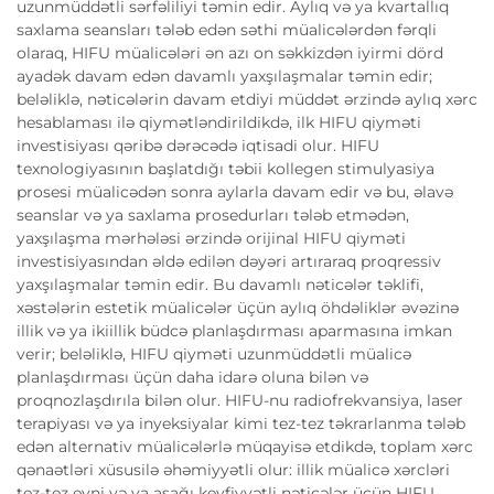
uzunmüddətli sərfəliliyi təmin edir. Aylıq və ya kvartallıq
saxlama seansları tələb edən səthi müalicələrdən fərqli
olaraq, HIFU müalicələri ən azı on səkkizdən iyirmi dörd
ayadək davam edən davamlı yaxşılaşmalar təmin edir;
beləliklə, nəticələrin davam etdiyi müddət ərzində aylıq xərc
hesablaması ilə qiymətləndirildikdə, ilk HIFU qiyməti
investisiyası qəribə dərəcədə iqtisadi olur. HIFU
texnologiyasının başlatdığı təbii kollegen stimulyasiya
prosesi müalicədən sonra aylarla davam edir və bu, əlavə
seanslar və ya saxlama prosedurları tələb etmədən,
yaxşılaşma mərhələsi ərzində orijinal HIFU qiyməti
investisiyasından əldə edilən dəyəri artıraraq proqressiv
yaxşılaşmalar təmin edir. Bu davamlı nəticələr təklifi,
xəstələrin estetik müalicələr üçün aylıq öhdəliklər əvəzinə
illik və ya ikiillik büdcə planlaşdırması aparmasına imkan
verir; beləliklə, HIFU qiyməti uzunmüddətli müalicə
planlaşdırması üçün daha idarə oluna bilən və
proqnozlaşdırıla bilən olur. HIFU-nu radiofrekvansiya, laser
terapiyası və ya inyeksiyalar kimi tez-tez təkrarlanma tələb
edən alternativ müalicələrlə müqayisə etdikdə, toplam xərc
qənaətləri xüsusilə əhəmiyyətli olur: illik müalicə xərcləri
tez-tez eyni və ya aşağı keyfiyyətli nəticələr üçün HIFU