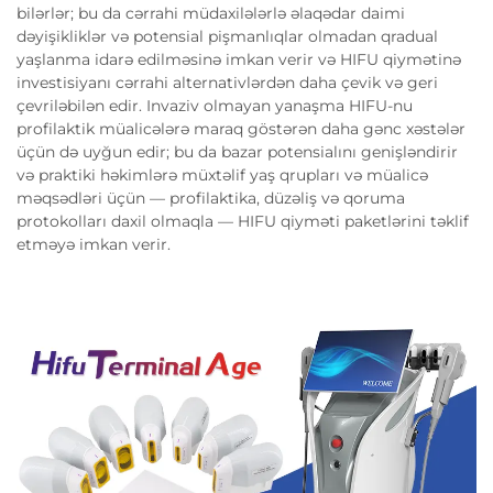
bilərlər; bu da cərrahi müdaxilələrlə əlaqədar daimi
dəyişikliklər və potensial pişmanlıqlar olmadan qradual
yaşlanma idarə edilməsinə imkan verir və HIFU qiymətinə
investisiyanı cərrahi alternativlərdən daha çevik və geri
çevriləbilən edir. Invaziv olmayan yanaşma HIFU-nu
profilaktik müalicələrə maraq göstərən daha gənc xəstələr
üçün də uyğun edir; bu da bazar potensialını genişləndirir
və praktiki həkimlərə müxtəlif yaş qrupları və müalicə
məqsədləri üçün — profilaktika, düzəliş və qoruma
protokolları daxil olmaqla — HIFU qiyməti paketlərini təklif
etməyə imkan verir.