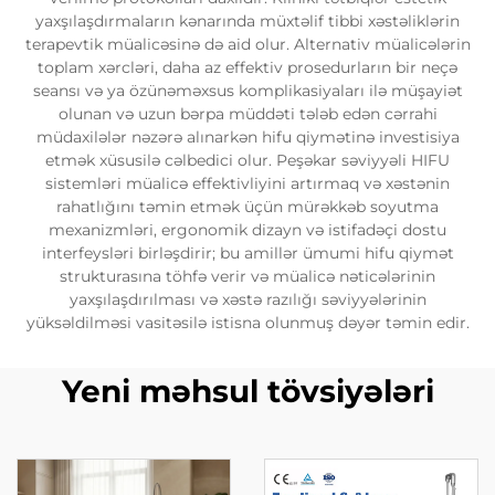
yaxşılaşdırmaların kənarında müxtəlif tibbi xəstəliklərin
terapevtik müalicəsinə də aid olur. Alternativ müalicələrin
toplam xərcləri, daha az effektiv prosedurların bir neçə
seansı və ya özünəməxsus komplikasiyaları ilə müşayiət
olunan və uzun bərpa müddəti tələb edən cərrahi
müdaxilələr nəzərə alınarkən hifu qiymətinə investisiya
etmək xüsusilə cəlbedici olur. Peşəkar səviyyəli HIFU
sistemləri müalicə effektivliyini artırmaq və xəstənin
rahatlığını təmin etmək üçün mürəkkəb soyutma
mexanizmləri, ergonomik dizayn və istifadəçi dostu
interfeysləri birləşdirir; bu amillər ümumi hifu qiymət
strukturasına töhfə verir və müalicə nəticələrinin
yaxşılaşdırılması və xəstə razılığı səviyyələrinin
yüksəldilməsi vasitəsilə istisna olunmuş dəyər təmin edir.
Yeni məhsul tövsiyələri