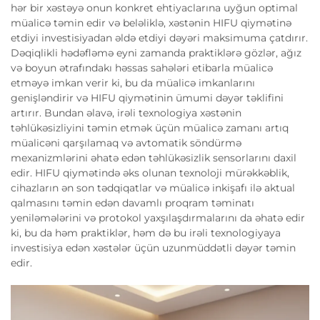
hər bir xəstəyə onun konkret ehtiyaclarına uyğun optimal
müalicə təmin edir və beləliklə, xəstənin HIFU qiymətinə
etdiyi investisiyadan əldə etdiyi dəyəri maksimuma çatdırır.
Dəqiqlikli hədəfləmə eyni zamanda praktiklərə gözlər, ağız
və boyun ətrafındakı həssas sahələri etibarla müalicə
etməyə imkan verir ki, bu da müalicə imkanlarını
genişləndirir və HIFU qiymətinin ümumi dəyər təklifini
artırır. Bundan əlavə, irəli texnologiya xəstənin
təhlükəsizliyini təmin etmək üçün müalicə zamanı artıq
müalicəni qarşılamaq və avtomatik söndürmə
mexanizmlərini əhatə edən təhlükəsizlik sensorlarını daxil
edir. HIFU qiymətində əks olunan texnoloji mürəkkəblik,
cihazların ən son tədqiqatlar və müalicə inkişafı ilə aktual
qalmasını təmin edən davamlı proqram təminatı
yeniləmələrini və protokol yaxşılaşdırmalarını da əhatə edir
ki, bu da həm praktiklər, həm də bu irəli texnologiyaya
investisiya edən xəstələr üçün uzunmüddətli dəyər təmin
edir.