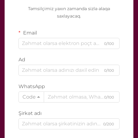
Təmsilçimiz yaxın zamanda sizlə əlaqə
saxlayacaq.
Email
0/100
Ad
0/100
WhatsApp
Code
0/100
Şirkət adı
0/200