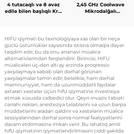
4 tutacaqlı və 8 əvəz
2,45 GHz Coolwave
edilə bilən başlıqlı Krio
Mikrodalğalı
Zəiflətmə, 360 dərəcə
İncələnmə Maşını:
soyutma texnologiyası
Sellülit Azaldılması,
ilə krioterapiya, çəki
Dərinin Qaldırılması
itirmə kosmetik maşın
və Gərginləşdirilməsi,
HIFU qiyməti bu texnologiyaya xas olan bir neçə
Üzün Radiofrekvanslı
güclü üstünlüklər sayəsində istisna olmaqla dəyər
Emalı, Çəki Itirmə və
təqdim edir, bu da onu ənənəvi müalicə
Bədənin İncələnməsi
alternativlərindən fərqləndirir. Birincisi, HIFU
müalicələri üç-dən altı ay ərzində proqressiv
yaxşılaşmaya səbəb olan dərhal görünən
yaxşılaşmalar təmin edir; beləliklə, həm dərhal
məmnuniyyət, həm də uzunmüddətli faydalar
axtaran xəstələr üçün hifU qiymətinə investisiya
etmək xüsusilə cəlbedici olur. Qeyri-invaziv təbiəti
cərrahi riskləri, anesteziya tələblərini və uzun bərpa
müddətlərini aradan qaldırır və xəstələrin müalicə
sessiyalarından dərhal sonra normal fəaliyyətlərini
davam etdirməsinə imkan verir. Bu rahatlıq amili
hifU qiymətinin qiymətləndirilməsini ciddi şəkildə