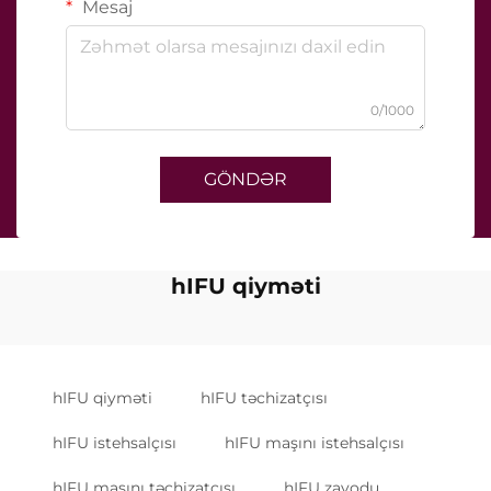
Mesaj
0/1000
GÖNDƏR
hIFU qiyməti
hIFU qiyməti
hIFU təchizatçısı
hIFU istehsalçısı
hIFU maşını istehsalçısı
hIFU maşını təchizatçısı
hIFU zavodu