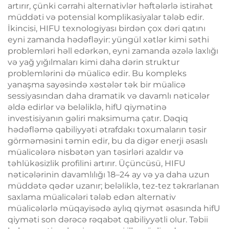
artırır, çünki cərrahi alternativlər həftələrlə istirahət
müddəti və potensial komplikasiyalar tələb edir.
İkincisi, HIFU texnologiyası birdən çox dəri qatını
eyni zamanda hədəfləyir: yüngül xətlər kimi səthi
problemləri həll edərkən, eyni zamanda əzələ laxlığı
və yağ yığılmaları kimi daha dərin struktur
problemlərini də müalicə edir. Bu kompleks
yanaşma sayəsində xəstələr tək bir müalicə
sessiyasından daha dramatik və davamlı nəticələr
əldə edirlər və beləliklə, hifU qiymətinə
investisiyanın gəliri maksimuma çatır. Dəqiq
hədəfləmə qabiliyyəti ətrafdakı toxumaların təsir
görməməsini təmin edir, bu da digər enerji əsaslı
müalicələrə nisbətən yan təsirləri azaldır və
təhlükəsizlik profilini artırır. Üçüncüsü, HIFU
nəticələrinin davamlılığı 18–24 ay və ya daha uzun
müddətə qədər uzanır; beləliklə, tez-tez təkrarlanan
saxlama müalicələri tələb edən alternativ
müalicələrlə müqayisədə aylıq qiymət əsasında hifU
qiyməti son dərəcə rəqabət qabiliyyətli olur. Təbii