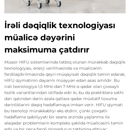
İrəli dəqiqlik texnologiyası
müalicə dəyərini
maksimuma çatdırır
Müasir HIFU sistemlərində tətbiq olunan mürəkkəb dəqiqlik
texnologiyası, enerji verilməsində və müalicənin
fərdiləşdirilməsində qeyri-müqayisəli dəqiqlik təmin edərək,
HIFU qiymətinin dəyərini müəyyən edən əsas amildir. Bu
irəli texnologiya 1,5 MHz-dən 7 MHz-ə qədər olan çoxsaylı
tezlik variantlarından istifadə edir ki, bu da praktiklərə səthi
dəri qatından dərin əzələ qatlara qədər müxtəlif toxuma
dərinliklərini dəqiq hədəfləməyə imkan verir. HIFU qiyməti
bu texnoloji mürəkkəbliyi əks etdirir, çünki çoxqatlı
hədəfləmə qabiliyyəti bir seans ərzində yaşlanma ilə
əlaqədar problemlərin kompleks şəkildə müalicəsini təmin
edir və bir neçə fərqli prosedurun tətbiqinə ehtiyac