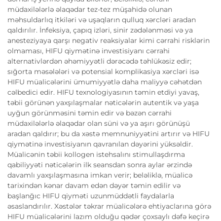
müdaxilələrlə əlaqədar tez-tez müşahidə olunan
məhsuldarlıq itkiləri və uşaqların qulluq xərcləri aradan
qaldırılır. İnfeksiya, çapıq izləri, sinir zədələnməsi və ya
anesteziyaya qarşı negativ reaksiyalar kimi cərrahi risklərin
olmaması, HIFU qiymətinə investisiyanı cərrahi
alternativlərdən əhəmiyyətli dərəcədə təhlükəsiz edir;
sığorta məsələləri və potensial komplikasiya xərcləri isə
HIFU müalicələrini ümumiyyətlə daha maliyyə cəhətdən
cəlbedici edir. HIFU texnologiyasının təmin etdiyi yavaş,
təbii görünən yaxşılaşmalar nəticələrin autentik və yaşa
uyğun görünməsini təmin edir və bəzən cərrahi
müdaxilələrlə əlaqədar olan süni və ya aşırı görünüşü
aradan qaldırır; bu da xəstə memnuniyyətini artırır və HIFU
qiymətinə investisiyanın qavranılan dəyərini yüksəldir.
Müalicənin təbii kollogen istehsalını stimullaşdırma
qabiliyyəti nəticələrin ilk seansdan sonra aylar ərzində
davamlı yaxşılaşmasına imkan verir; beləliklə, müalicə
tarixindən kənar davam edən dəyər təmin edilir və
başlanğıc HIFU qiyməti uzunmüddətli faydalarla
əsaslandırılır. Xəstələr təkrar müalicələrə ehtiyaclarına görə
HIFU müalicələrini lazım olduğu qədər çoxsaylı dəfə keçirə