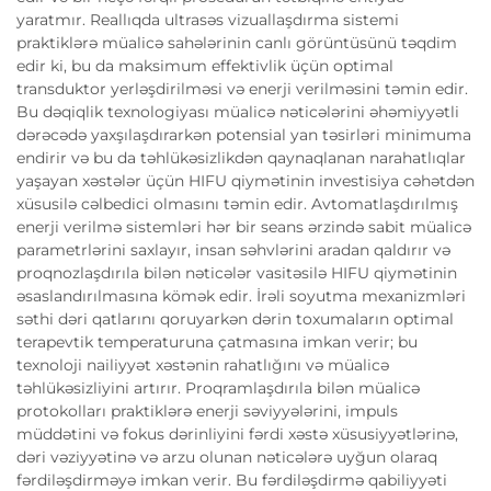
yaratmır. Reallıqda ultrasəs vizuallaşdırma sistemi
praktiklərə müalicə sahələrinin canlı görüntüsünü təqdim
edir ki, bu da maksimum effektivlik üçün optimal
transduktor yerləşdirilməsi və enerji verilməsini təmin edir.
Bu dəqiqlik texnologiyası müalicə nəticələrini əhəmiyyətli
dərəcədə yaxşılaşdırarkən potensial yan təsirləri minimuma
endirir və bu da təhlükəsizlikdən qaynaqlanan narahatlıqlar
yaşayan xəstələr üçün HIFU qiymətinin investisiya cəhətdən
xüsusilə cəlbedici olmasını təmin edir. Avtomatlaşdırılmış
enerji verilmə sistemləri hər bir seans ərzində sabit müalicə
parametrlərini saxlayır, insan səhvlərini aradan qaldırır və
proqnozlaşdırıla bilən nəticələr vasitəsilə HIFU qiymətinin
əsaslandırılmasına kömək edir. İrəli soyutma mexanizmləri
səthi dəri qatlarını qoruyarkən dərin toxumaların optimal
terapevtik temperaturuna çatmasına imkan verir; bu
texnoloji nailiyyət xəstənin rahatlığını və müalicə
təhlükəsizliyini artırır. Proqramlaşdırıla bilən müalicə
protokolları praktiklərə enerji səviyyələrini, impuls
müddətini və fokus dərinliyini fərdi xəstə xüsusiyyətlərinə,
dəri vəziyyətinə və arzu olunan nəticələrə uyğun olaraq
fərdiləşdirməyə imkan verir. Bu fərdiləşdirmə qabiliyyəti