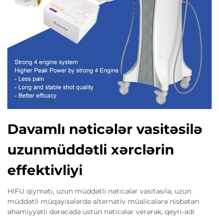
Davamlı nəticələr vasitəsilə
uzunmüddətli xərclərin
effektivliyi
HIFU qiyməti, uzun müddətli nəticələr vasitəsilə, uzun
müddətli müqayisələrdə alternativ müalicələrə nisbətən
əhəmiyyətli dərəcədə üstün nəticələr verərək, qeyri-adi