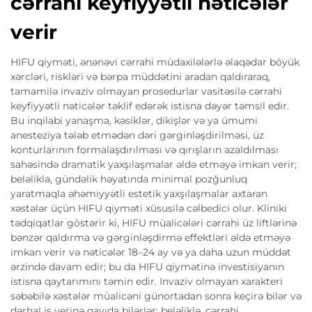
cərrahi keyfiyyətli nəticələr
verir
HIFU qiyməti, ənənəvi cərrahi müdaxilələrlə əlaqədar böyük
xərcləri, riskləri və bərpa müddətini aradan qaldıraraq,
tamamilə invaziv olmayan prosedurlar vasitəsilə cərrahi
keyfiyyətli nəticələr təklif edərək istisna dəyər təmsil edir.
Bu inqilabi yanaşma, kəsiklər, dikişlər və ya ümumi
anesteziya tələb etmədən dəri gərginləşdirilməsi, üz
konturlarının formalaşdırılması və qırışların azaldılması
sahəsində dramatik yaxşılaşmalar əldə etməyə imkan verir;
beləliklə, gündəlik həyatında minimal pozğunluq
yaratmaqla əhəmiyyətli estetik yaxşılaşmalar axtaran
xəstələr üçün HIFU qiyməti xüsusilə cəlbedici olur. Kliniki
tədqiqatlar göstərir ki, HIFU müalicələri cərrahi üz liftlərinə
bənzər qaldırma və gərginləşdirmə effektləri əldə etməyə
imkan verir və nəticələr 18–24 ay və ya daha uzun müddət
ərzində davam edir; bu da HIFU qiymətinə investisiyanın
istisna qaytarımını təmin edir. Invaziv olmayan xarakteri
səbəbilə xəstələr müalicəni günortadan sonra keçirə bilər və
dərhal iş yerinə qayıda bilərlər; beləliklə, cərrahi