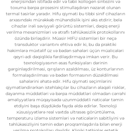
enerjisindən istifadə edir və təbii kollogen sintezini və
toxuma bərpa prosesini stimullaşdıran nəzarət olunan
termal təsirlər yaradır. Hifu qiyməti bu tibbi sinif cihazların
arxasındakı mürəkkəb mühəndislik işini əks etdirir; belə
cihazlar irəli səviyyəli görüntü sistemləri, dəqiq enerji
verilmə mexanizmləri və ətraflı təhlükəsizlik protokollarını
özündə birləşdirir. Müasir HIFU sistemləri bir neçə
transduktor variantını ehtiva edir ki, bu da praktiki
həkimlərə müxtəlif üz və bədən sahələri üçün müalicələri
qeyri-adi dəqiqliklə fərdiləşdirməyə imkan verir. Bu
texnologiyasının əsas funksiyaları dərinin
gərginləşdirilməsi, qırışların azaldılması, üz konturlarının
formalaşdırılması və bədən formasının düzəldilməsi
sahələrini əhatə edir. Hifu qiyməti seçimlərini
qiymətləndirərkən istehlakçılar bu cihazların əlaqəli risklər,
dayanma müddətləri və bərpa müddətləri olmadan cərrahi
əməliyyatlara müqayisədə uzunmüddətli nəticələr təmin
etdiyini başa düşdükdə fayda əldə edirlər. Texnoloji
xüsusiyyətlərə real vaxtda ultrasəs görüntüləmə,
temperaturu izləmə sistemləri və nəticələrin sabitliyini və
təhlükəsizliyini təmin edən proqramlaşdırıla bilən enerji
verilmə protokolları daxildir. Kliniki tətbiqlər estetik