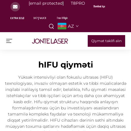
[email protected]
T8PRO
AZ
Qiymət təklifi alın
hIFU qiyməti
Yüksək intensivliyi olan fokuslu ultrasəs (HIFU)
texnologiyası, invaziv olmayan estetik və tibbi müalicələrdə
inqilabi irəliləyiş təmsil edir; beləliklə, hifu qiyməti məsələsi
istehlakçılar və tibb işçiləri üçün artıq daha çox əhəmiyyət
kəsb edir. Hifu qiymət strukturu haqqında anlayışın
formalaşdırılması üçün bu investisiyanı əsaslandıran
tamamilə kompleks faydalar və texnoloji mükəmməlliyə
diqqət yetirilməlidir. HIFU cihazları dərinin səthi altındakı
müəyyən toxuma qatlarını hədəfləmək üçün dəqiq ultrasəs