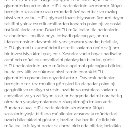
qiymətindən artıq olur. HIFU nəticələrinin uzunömürlülüyü
həmçinin xəstələrə uzun müddətli özünə etibar və razılıq
hissi verir və bu, HIFU qiyməti investisiyasının ümumi dəyər
təklifini yalnız estetik amillərdən kənarda psixoloji və sosial
üstünlüklərlə artırır. Dövri HIFU müalicələri ilə nəticələrin
saxlanılması, on illər boyu iqtisadi qalacaq yaşlanma
idarəetməsinin davamlı bir yanaşmasını yaradır; beləliklə,
HIFU qiyməti uzunmüddətli estetik saxlama üçün sağlam
bir investisiya kimi çıxış edir. Xəstələr vacib həyat hadisələri
ətrafında müalicə cədvəllərini planlaşdıra bilərlər, çünki
HIFU nəticələrinin uzun müddət optimal qalacağını bilirlər;
bu da çeviklik və sükunət hissi təmin edərək HIFU
qiymətinin qavranılan dəyərini artırır. Davamlı nəticələr
həmçinin tez-tez müalicə görüşləri ilə əlaqədar psixoloji
gərginlik və maliyyə stresini azaldır və xəstələrə saxlama
cədvəlləri və ya zəifləyən təsirlər haqqında daimi narahatlıq
olmadan yaxşılaşmalarından zövq almağa imkan verir.
Bundan əlavə, HIFU nəticələrinin uzunömürlülüyü
xəstələrin yaşla birlikdə müalicələr arasındakı müddətləri
uzada biləcəklərini göstərir; bəziləri isə hər iki-üç ildə bir
müalicə ilə kifayət qədər saxlama əldə edə bilirlər; beləliklə,