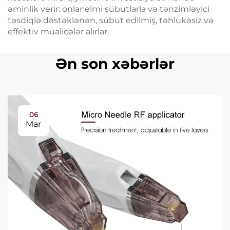
əminlik verir: onlar elmi sübutlarla və tənzimləyici
təsdiqlə dəstəklənən, sübut edilmiş, təhlükəsiz və
effektiv müalicələr alırlar.
Ən son xəbərlər
06
Mar