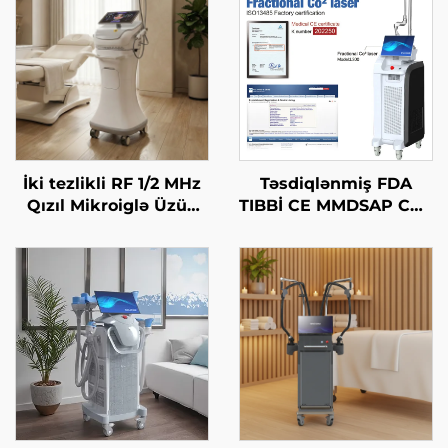
İki tezlikli RF 1/2 MHz
Təsdiqlənmiş FDA
Qızıl Mikroiglə Üzün
TIBBİ CE MMDSAP CO2
Bərpa Edilməsi Maşını
Fraksional Laser
Maşını