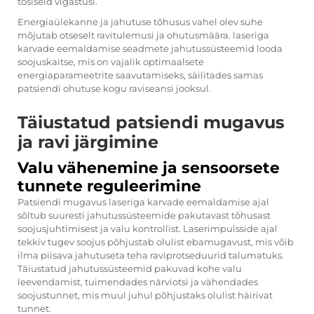
tõsiseid vigastusi.
Energiaülekanne ja jahutuse tõhusus vahel olev suhe
mõjutab otseselt ravitulemusi ja ohutusmäära.
laseriga
karvade eemaldamise seadmete jahutussüsteemid
looda
soojuskaitse, mis on vajalik optimaalsete
energiaparameetrite saavutamiseks, säilitades samas
patsiendi ohutuse kogu raviseansi jooksul.
Täiustatud patsiendi mugavus
ja ravi järgimine
Valu vähenemine ja sensoorsete
tunnete reguleerimine
Patsiendi mugavus laseriga karvade eemaldamise ajal
sõltub suuresti jahutussüsteemide pakutavast tõhusast
soojusjuhtimisest ja valu kontrollist. Laserimpulsside ajal
tekkiv tugev soojus põhjustab olulist ebamugavust, mis võib
ilma piisava jahutuseta teha raviprotseduurid talumatuks.
Täiustatud jahutussüsteemid pakuvad kohe valu
leevendamist, tuimendades närviotsi ja vähendades
soojustunnet, mis muul juhul põhjustaks olulist häirivat
tunnet.