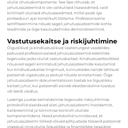
olulisi ohutuskomponente. See õpe rõhutab, et
jahutussüsteemid ei ole valikulised lisaseadmed, vaid
kriitiliselt olulised ohutusseadmed, millel peab iga
protseduuri ajal korralikult töötama. Professionaalne
sertifitseerimine nõuab sageli jahutussüsteemide kohta
teadmiste ja õige kasutustehnika demonstreerimist.
Vastutusekaitse ja riskijuhtimine
Õiguslikust ja kindlustuslikust vaatenurgast vaadeldes
pakuvad professionaalsed jahutussüsteemid estetiliste
tegevuste jaoks olulist vastutuskaitset. Kindlustusettevõtted
nõuavad sageli kinnitatud jahutussüsteemide kasutamist
kui kindlustuskaitse tingimust, tunnustades nende tähtsust
patsiendi vigastuste ja seotud nõuete ennetamisel. Õige
jahutussüsteemi dokumentatsioon toetab ka õiguslikku
kaitset juhul, kui patsiendil esineb ebatõenäoline tüsistus
või tekib vaidlus.
Laseriga juukse eemaldamise tegevuste riskijuhtimise
protokollid sisaldavad alati jahutussüsteemi hooldamist,
kalibreerimist ja toimimise kontrolli oluliste
komponentidena. Need protokollid tunnistavad, et
jahutussüsteemi tõrked võivad põhjustada tõsiseid patsiendi
vigastusi ning olulisi õiguslikke ja finantslikke tagajärgi.