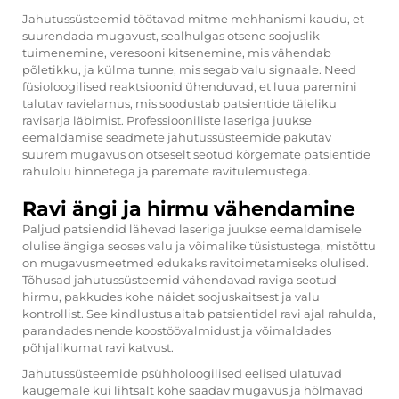
Jahutussüsteemid töötavad mitme mehhanismi kaudu, et
suurendada mugavust, sealhulgas otsene soojuslik
tuimenemine, veresooni kitsenemine, mis vähendab
põletikku, ja külma tunne, mis segab valu signaale. Need
füsioloogilised reaktsioonid ühenduvad, et luua paremini
talutav ravielamus, mis soodustab patsientide täieliku
ravisarja läbimist. Professiooniliste laseriga juukse
eemaldamise seadmete jahutussüsteemide pakutav
suurem mugavus on otseselt seotud kõrgemate patsientide
rahulolu hinnetega ja paremate ravitulemustega.
Ravi ängi ja hirmu vähendamine
Paljud patsiendid lähevad laseriga juukse eemaldamisele
olulise ängiga seoses valu ja võimalike tüsistustega, mistõttu
on mugavusmeetmed edukaks ravitoimetamiseks olulised.
Tõhusad jahutussüsteemid vähendavad raviga seotud
hirmu, pakkudes kohe näidet soojuskaitsest ja valu
kontrollist. See kindlustus aitab patsientidel ravi ajal rahulda,
parandades nende koostöövalmidust ja võimaldades
põhjalikumat ravi katvust.
Jahutussüsteemide psühholoogilised eelised ulatuvad
kaugemale kui lihtsalt kohe saadav mugavus ja hõlmavad