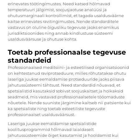
erinevates töötingimustes. Need katsed hõlmavad
temperatuuri jälgimist, soojusjaotuse analüüsi ja
ohutusmarginaali kontrollimist, et tagada usaldusväärne
kaitse erinevates ravitingimustes. Nende standarditele
vastavus on oluline õigusliku tegevuse jaoks enamikus
jurisdiktsioonides ning annab kindlustuse süsteemi
usaldusväärsuse ja ohutuse kohta.
Toetab professionaalse tegevuse
standardeid
Professionaalsed meditsiini- ja esteetilised organisatsioonid
on kehtestanud raviprotseduure, milles rõhutatakse ohutu
laseriga juukse eemaldamise protseduuride jaoks piisava
jahutussüsteemi tähtsust. Need standardid nõuavad, et
spetsialistid kasutaksid sobivat soojuskaitset ja hoikaksid
seadmeid, mis vastavad professionaalsetele tööomaduste
nõuetele. Nende suuniste järgimine kaitseb nii patsiente kui
ka spetsialiste ning toetab esteetiliste tegevuste
professionaalset usaldusväärsust.
Laseriga juukse eemaldamise spetsialistide
koolitusprogrammid hõlmavad laialdaselt
jahutussüsteemide õiget kasutamist ja hooldamist kui