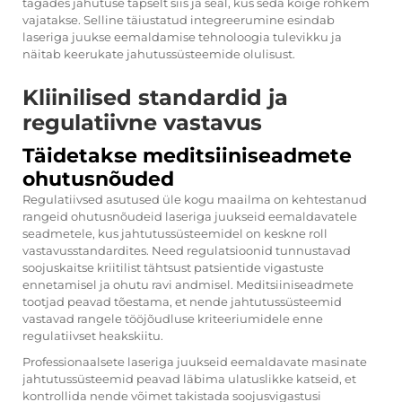
tagades jahutuse täpselt siis ja seal, kus seda kõige rohkem
vajatakse. Selline täiustatud integreerumine esindab
laseriga juukse eemaldamise tehnoloogia tulevikku ja
näitab keerukate jahutussüsteemide olulisust.
Kliinilised standardid ja
regulatiivne vastavus
Täidetakse meditsiiniseadmete
ohutusnõuded
Regulatiivsed asutused üle kogu maailma on kehtestanud
rangeid ohutusnõudeid laseriga juukseid eemaldavatele
seadmetele, kus jahtutussüsteemidel on keskne roll
vastavusstandardites. Need regulatsioonid tunnustavad
soojuskaitse kriitilist tähtsust patsientide vigastuste
ennetamisel ja ohutu ravi andmisel. Meditsiiniseadmete
tootjad peavad tõestama, et nende jahtutussüsteemid
vastavad rangele tööjõudluse kriteeriumidele enne
regulatiivset heakskiitu.
Professionaalsete laseriga juukseid eemaldavate masinate
jahtutussüsteemid peavad läbima ulatuslikke katseid, et
kontrollida nende võimet takistada soojusvigastusi