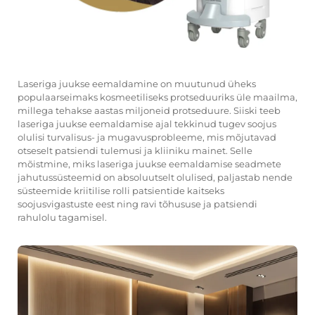
Laseriga juukse eemaldamine on muutunud üheks
populaarseimaks kosmeetiliseks protseduuriks üle maailma,
millega tehakse aastas miljoneid protseduure. Siiski teeb
laseriga juukse eemaldamise ajal tekkinud tugev soojus
olulisi turvalisus- ja mugavusprobleeme, mis mõjutavad
otseselt patsiendi tulemusi ja kliiniku mainet. Selle
mõistmine, miks laseriga juukse eemaldamise seadmete
jahutussüsteemid on absoluutselt olulised, paljastab nende
süsteemide kriitilise rolli patsientide kaitseks
soojusvigastuste eest ning ravi tõhususe ja patsiendi
rahulolu tagamisel.