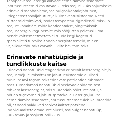
Tänapäevased laseriga karvade eemaldamise seadmete
jahutussüsteemid kasutavad kiireks soojuslikuks hajumiseks
erinevaid mehhanisme, sealhulgas kontaktjahutust,
kriogeenset spraijahutust ja külmavaatusüsteeme. Need
süsteemid toimivad, loodes temperatuurigradiendi, mis viib
soojust kohalt ära, mida kohtledatakse, ning takistab
soojusenergia kogunemist, mis põhjustab põletusi. Ilma
nende kaitsemeetmeteta ei suuda isegi kogenud
spetsialistid turvaliselt anda energiatasemeid, mis on
vajalikud tõhusaks karvafolliiklite hävitamiseks.
Erinevate nahatüüpide ja
tundlikkuste kaitse
Erinevad nahatüübid reageerivad erinevalt laserenergiale ja
soojusmõjule, mistõttu on jahutussüsteemid olulised
turvalise ravi tagamiseks erinevate patsientide rühmade
seas. Tumedamad nahatüübid neelavad epidermisest
rohkem laserenergiat, mis suurendab põletuste ohtu ja
nõuab tugevamaid jahutusprotokolle. Laseriga juukse
eemaldamise seadmete jahutussüsteeme tuleb kalibreerida
nii, et need pakkuvad sobivat kaitset patsiendi
individuaalsete omaduste alusel, sealhulgas nahatüüp,
juuksevärv ja soojustundlikkus.