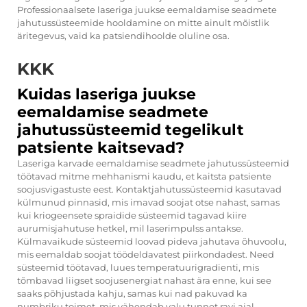
Professionaalsete laseriga juukse eemaldamise seadmete
jahutussüsteemide hooldamine on mitte ainult mõistlik
äritegevus, vaid ka patsiendihoolde oluline osa.
KKK
Kuidas laseriga juukse
eemaldamise seadmete
jahutussüsteemid tegelikult
patsiente kaitsevad?
Laseriga karvade eemaldamise seadmete jahutussüsteemid
töötavad mitme mehhanismi kaudu, et kaitsta patsiente
soojusvigastuste eest. Kontaktjahutussüsteemid kasutavad
külmunud pinnasid, mis imavad soojat otse nahast, samas
kui kriogeensete spraidide süsteemid tagavad kiire
aurumisjahutuse hetkel, mil laserimpulss antakse.
Külmavaikude süsteemid loovad pideva jahutava õhuvoolu,
mis eemaldab soojat töödeldavatest piirkondadest. Need
süsteemid töötavad, luues temperatuurigradienti, mis
tõmbavad liigset soojusenergiat nahast ära enne, kui see
saaks põhjustada kahju, samas kui nad pakuvad ka
numbriku toimet, mis vähendab valu tunnet ravi ajal.