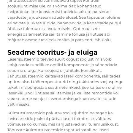
jahutussüsteemid võimaldavad täpset kontrolli
soojusjuhtimise üle, mis võimaldab kohandatud
raviprotokollide koostamist individuaalsete patsiendi
vajaduste ja juukseomaduste alusel. See täpsus on oluline
erinevate juuksetüüpide, nahavärvide ja kehaosade puhul
ühtlase tulemuse saavutamiseks. Optimaalsete
energiaparameetrite säilitamine tõhusa jahutuse abil
mõjutab otseselt ravi edu määra ja patsiendi rahulolu.
Seadme tooritus- ja eluiga
Laserisüsteemid teevad suurt kogust soojust, mis võib
kahjustada tundlikke optilisi komponente ja vähendada
seadme eluiga, kui soojust ei juhitaks korralikult.
Jahutussüsteemid kaitsevad laserikomponente, säilitades
optimaalsed töötemperatuurid ning takistades soojuspinge
teket, mis põhjustab seadmete rikeid. See kaitse on oluline
laseriväljundi ühtlase säilitamise ja kalliste remontide või
vara seadme varajase asendamisega kaasnevate kulude
vältimiseks.
Külmutsüsteemide pakutav soojusjuhtimine tagab ka
raviseansside jooksul püsiva laseri toimimise, vältides
võimsuse kõikumisi, mis kahjustavad ravi tulemuslikkust.
Tõhusate külmutsüsteemide tagatud stabiilne laseri