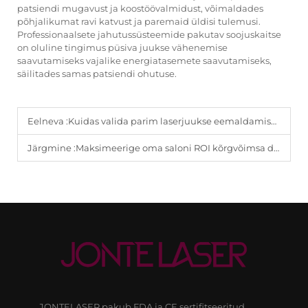
patsiendi mugavust ja koostöövalmidust, võimaldades
põhjalikumat ravi katvust ja paremaid üldisi tulemusi.
Professionaalsete jahutussüsteemide pakutav soojuskaitse
on oluline tingimus püsiva juukse vähenemise
saavutamiseks vajalike energiatasemete saavutamiseks,
säilitades samas patsiendi ohutuse.
Eelneva :
Kuidas valida parim laserjuukse eemaldamise seade suurte mahudega esteetilistele keskustele.
Järgmine :
Maksimeerige oma saloni ROI kõrgvõimsa diodlaseri juukse eemaldamise seadmega.
JONTELASER pakub FDA ja CE sertifitseeritud