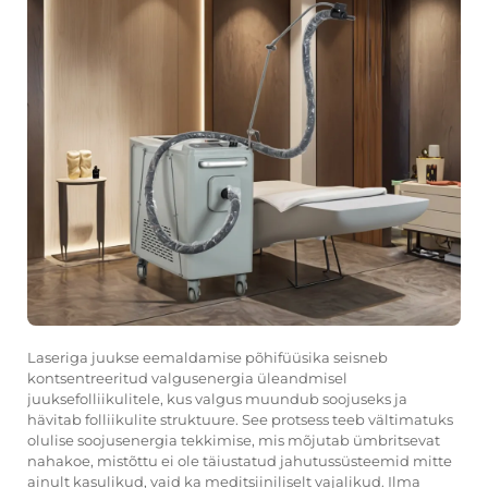
Laseriga juukse eemaldamise põhifüüsika seisneb
kontsentreeritud valgusenergia üleandmisel
juuksefolliikulitele, kus valgus muundub soojuseks ja
hävitab folliikulite struktuure. See protsess teeb vältimatuks
olulise soojusenergia tekkimise, mis mõjutab ümbritsevat
nahakoe, mistõttu ei ole täiustatud jahutussüsteemid mitte
ainult kasulikud, vaid ka meditsiiniliselt vajalikud. Ilma