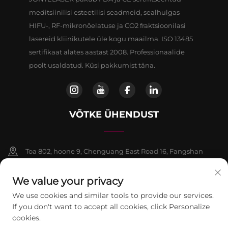
meditsiinilisi esteetilisi seadmeid, sealhulgas
HIFU-, RF-mikronõelatuse ja CO2 fraktsioonilasi
lasereid kliinikutele üle kogu maailma. ISO 13485
sertifikaat alates aastast 2008. Professionaalide
poolt usaldatud. Küsi pakkumist täna.
VÕTKE ÜHENDUST
Toa 802, hoone 9, Chenguang East Road 16, Fangshan
piirkond, Beijing
We value your privacy
+86-13911459627
We use cookies and similar tools to provide our services.
If you don't want to accept all cookies, click Personalize
[email protected]
cookies.