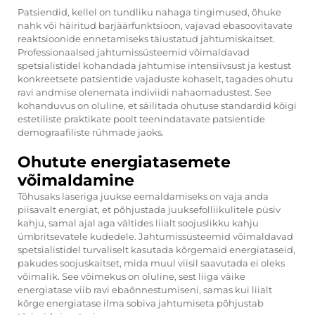
Patsiendid, kellel on tundliku nahaga tingimused, õhuke
nahk või häiritud barjäärfunktsioon, vajavad ebasoovitavate
reaktsioonide ennetamiseks täiustatud jahtumiskaitset.
Professionaalsed jahtumissüsteemid võimaldavad
spetsialistidel kohandada jahtumise intensiivsust ja kestust
konkreetsete patsientide vajaduste kohaselt, tagades ohutu
ravi andmise olenemata indiviidi nahaomadustest. See
kohanduvus on oluline, et säilitada ohutuse standardid kõigi
estetiliste praktikate poolt teenindatavate patsientide
demograafiliste rühmade jaoks.
Ohutute energiatasemete
võimaldamine
Tõhusaks laseriga juukse eemaldamiseks on vaja anda
piisavalt energiat, et põhjustada juuksefolliikulitele püsiv
kahju, samal ajal aga vältides liialt soojuslikku kahju
ümbritsevatele kudedele. Jahtumissüsteemid võimaldavad
spetsialistidel turvaliselt kasutada kõrgemaid energiataseid,
pakudes soojuskaitset, mida muul viisil saavutada ei oleks
võimalik. See võimekus on oluline, sest liiga väike
energiatase viib ravi ebaõnnestumiseni, samas kui liialt
kõrge energiatase ilma sobiva jahtumiseta põhjustab