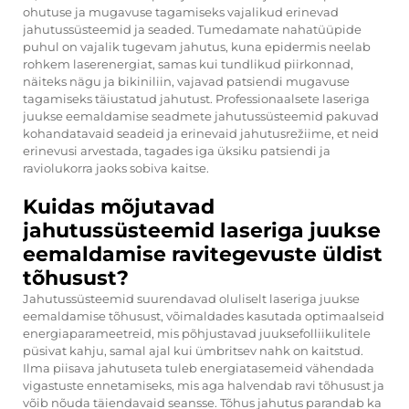
ohutuse ja mugavuse tagamiseks vajalikud erinevad
jahutussüsteemid ja seaded. Tumedamate nahatüüpide
puhul on vajalik tugevam jahutus, kuna epidermis neelab
rohkem laserenergiat, samas kui tundlikud piirkonnad,
näiteks nägu ja bikiniliin, vajavad patsiendi mugavuse
tagamiseks täiustatud jahutust. Professionaalsete laseriga
juukse eemaldamise seadmete jahutussüsteemid pakuvad
kohandatavaid seadeid ja erinevaid jahutusrežiime, et neid
erinevusi arvestada, tagades iga üksiku patsiendi ja
raviolukorra jaoks sobiva kaitse.
Kuidas mõjutavad
jahutussüsteemid laseriga juukse
eemaldamise ravitegevuste üldist
tõhusust?
Jahutussüsteemid suurendavad oluliselt laseriga juukse
eemaldamise tõhusust, võimaldades kasutada optimaalseid
energiaparameetreid, mis põhjustavad juuksefolliikulitele
püsivat kahju, samal ajal kui ümbritsev nahk on kaitstud.
Ilma piisava jahutuseta tuleb energiatasemeid vähendada
vigastuste ennetamiseks, mis aga halvendab ravi tõhusust ja
võib nõuda täiendavaid seansse. Tõhus jahutus parandab ka