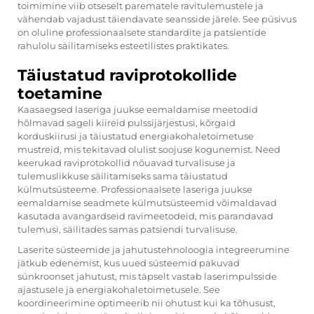
toimimine viib otseselt parematele ravitulemustele ja
vähendab vajadust täiendavate seansside järele. See püsivus
on oluline professionaalsete standardite ja patsientide
rahulolu säilitamiseks esteetilistes praktikates.
Täiustatud raviprotokollide
toetamine
Kaasaegsed laseriga juukse eemaldamise meetodid
hõlmavad sageli kiireid pulssijärjestusi, kõrgaid
korduskiirusi ja täiustatud energiakohaletoimetuse
mustreid, mis tekitavad olulist soojuse kogunemist. Need
keerukad raviprotokollid nõuavad turvalisuse ja
tulemuslikkuse säilitamiseks sama täiustatud
külmutsüsteeme. Professionaalsete laseriga juukse
eemaldamise seadmete külmutsüsteemid võimaldavad
kasutada avangardseid ravimeetodeid, mis parandavad
tulemusi, säilitades samas patsiendi turvalisuse.
Laserite süsteemide ja jahutustehnoloogia integreerumine
jätkub edenemist, kus uued süsteemid pakuvad
sünkroonset jahutust, mis täpselt vastab laserimpulsside
ajastusele ja energiakohaletoimetusele. See
koordineerimine optimeerib nii ohutust kui ka tõhusust,