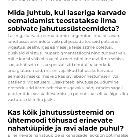
Mida juhtub, kui laseriga karvade
eemaldamist teostatakse ilma
sobivate jahutussüsteemideta?
Laseriga karvade eemaldamise tegemine ilma piisavate
jahutussüsteemideta võib põhjustada tõsiseid patsiendi
vigastusi, sealhulgas esimese ja teise astme põletusi,
püsivaid kihistusi, hüperpigmentatsiooni ning tugevat valu,
mille korral võib olla vajalik meditsiiniline ravi. Ilma sobiva
soojuskaitseta ei saa spetsialistid ohutult rakendada
energiatasemeid, mis on vajalikud tõhusaks karvade
eemaldamiseks, mis viib kas ravi ebaõnnestumiseni või
patsiendi vigastuseni. Lisaks teeb jahutuse puudumine
protseduurid äärmiselt ebamugavaks, põhjustades sageli
patsientidel ravi katkestamise ja potentsiaalselt ka õigusliku
vastutuse kliiniku jaoks.
Kas kõik jahutussüsteemid on
ühtemoodi tõhusad erinevate
nahatüüpide ja ravi alade puhul?
Ei, erinevate nahatüüpide ja kehaosade jaoks on optimaalse