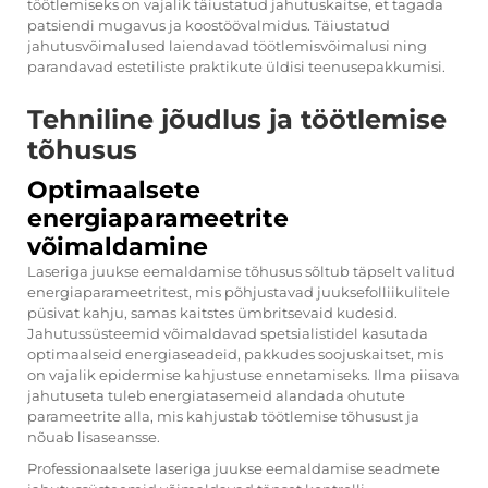
töötlemiseks on vajalik täiustatud jahutuskaitse, et tagada
patsiendi mugavus ja koostöövalmidus. Täiustatud
jahutusvõimalused laiendavad töötlemisvõimalusi ning
parandavad estetiliste praktikute üldisi teenusepakkumisi.
Tehniline jõudlus ja töötlemise
tõhusus
Optimaalsete
energiaparameetrite
võimaldamine
Laseriga juukse eemaldamise tõhusus sõltub täpselt valitud
energiaparameetritest, mis põhjustavad juuksefolliikulitele
püsivat kahju, samas kaitstes ümbritsevaid kudesid.
Jahutussüsteemid võimaldavad spetsialistidel kasutada
optimaalseid energiaseadeid, pakkudes soojuskaitset, mis
on vajalik epidermise kahjustuse ennetamiseks. Ilma piisava
jahutuseta tuleb energiatasemeid alandada ohutute
parameetrite alla, mis kahjustab töötlemise tõhusust ja
nõuab lisaseansse.
Professionaalsete laseriga juukse eemaldamise seadmete