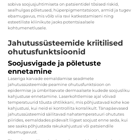
sobiva soojusjuhtimiseta on patsientidel tõsised riskid,
sealhulgas põletused, hüperpigmentatsioon, armid ja tugev
ebamugavus, mis võib viia ravi katkestamiseni ning
esteetiliste kliinikute jaoks potentsiaalsele
kohtumenetlusele.
Jahutussüsteemide kriitilised
ohutusfunktsioonid
Soojusvigade ja põletuste
ennetamine
Laseriga karvade eemaldamise seadmete
jahutussüsteemide peamine ohutusfunktsioon on
epidermise ja ümbritsevate dermaalsete kudede soojusliku
kahjustuse ennetamine. Laserkohtlemise ajal võivad
temperatuurid tõusta ohtlikkani, mis põhjustavad kohe koe
kahjustusi, kui neid ei kontrollita korralikult. Tänapäevased
jahutussüsteemid säilitavad nahatemperatuuri ohututes
piirides, eemaldades pidevalt liigset soojust enne seda, kui
see saaks põhjustada rakukahjustusi või patsiendile
ebamugavust.