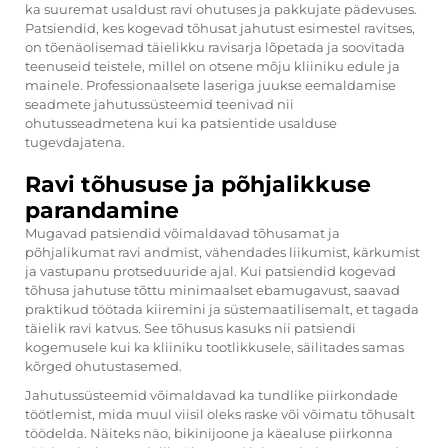
ka suuremat usaldust ravi ohutuses ja pakkujate pädevuses.
Patsiendid, kes kogevad tõhusat jahutust esimestel ravitses,
on tõenäolisemad täielikku ravisarja lõpetada ja soovitada
teenuseid teistele, millel on otsene mõju kliiniku edule ja
mainele. Professionaalsete laseriga juukse eemaldamise
seadmete jahutussüsteemid teenivad nii
ohutusseadmetena kui ka patsientide usalduse
tugevdajatena.
Ravi tõhususe ja põhjalikkuse
parandamine
Mugavad patsiendid võimaldavad tõhusamat ja
põhjalikumat ravi andmist, vähendades liikumist, kärkumist
ja vastupanu protseduuride ajal. Kui patsiendid kogevad
tõhusa jahutuse tõttu minimaalset ebamugavust, saavad
praktikud töötada kiiremini ja süstemaatilisemalt, et tagada
täielik ravi katvus. See tõhusus kasuks nii patsiendi
kogemusele kui ka kliiniku tootlikkusele, säilitades samas
kõrged ohutustasemed.
Jahutussüsteemid võimaldavad ka tundlike piirkondade
töötlemist, mida muul viisil oleks raske või võimatu tõhusalt
töödelda. Näiteks näo, bikinijoone ja käealuse piirkonna