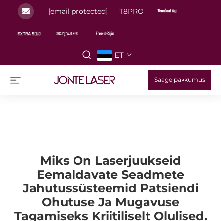
[email protected]
T8PRO
ET
Saage pakkumus
Miks On Laserjuukseid
Eemaldavate Seadmete
Jahutussüsteemid Patsiendi
Ohutuse Ja Mugavuse
Tagamiseks Kriitiliselt Olulised.