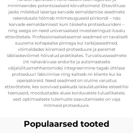
minimeerides potentsiaalseid kõrvaltoimeid. Ettevõtluse
jaoks mõeldud laseriga karvade eemaldamise seadmete
rakendusala hõlmab mitmesuguseid piirkondi – näo
karvade eemaldamisest kuni täiskeha protseduurideni –
ning seega on need universaalsed investeeringud ilusalu
ettevõtetele. Professionaalsetasemel seadmed on tavaliselt
suurema kohapealse pinnaga kui tarbijaseadmed,
võimaldades kiiremaid protseduure ja paremat
läbilaskevõimet hõivatud praktikates. Turvalisusseadmete
(nt nahavärvuse andurite ja automaatsete
väljalülitusmehhanismide) integreerimine tagab ühtlase
protseduuri läbiviimise ning kaitseb nii kliente kui ka
operaatoreid. Need seadmed on oluline varustus
ettevõtetele, kes soovivad pakkuda laiaulatuslikke esteetilisi
teenuseid, moodustades aluse korduvatele tuluallikatele,
sest optimaalsete tulemuste saavutamiseks on vaja
mitmeid protseduure.
Populaarsed tooted