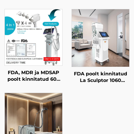
FDA, MDR ja MDSAP
FDA poolt kinnitatud
poolt kinnitatud 600
La Sculptor 1060
W, 1200 W, 1800 W ja
rasvavähendus- ja
3000 W võimsusega
selluliitdiodelasermasin
4-in-1 diodlasermasin
(1060 nm) keha
juukse
kujundamise ja
eemaldamiseks, millel
õhukestamise masin
on asendatavad
kohtad ja
lainepikkused 755 nm,