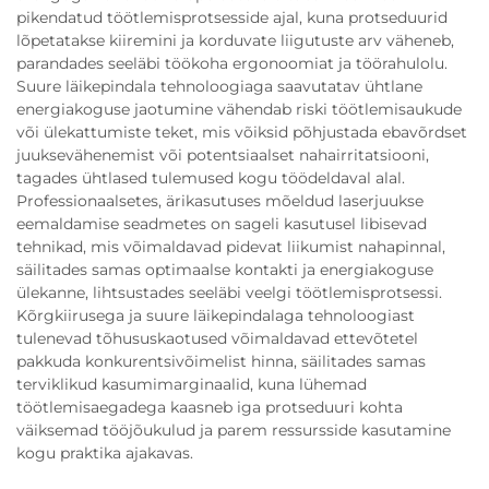
pikendatud töötlemisprotsesside ajal, kuna protseduurid
lõpetatakse kiiremini ja korduvate liigutuste arv väheneb,
parandades seeläbi töökoha ergonoomiat ja töörahulolu.
Suure läikepindala tehnoloogiaga saavutatav ühtlane
energiakoguse jaotumine vähendab riski töötlemisaukude
või ülekattumiste teket, mis võiksid põhjustada ebavõrdset
juuksevähenemist või potentsiaalset nahairritatsiooni,
tagades ühtlased tulemused kogu töödeldaval alal.
Professionaalsetes, ärikasutuses mõeldud laserjuukse
eemaldamise seadmetes on sageli kasutusel libisevad
tehnikad, mis võimaldavad pidevat liikumist nahapinnal,
säilitades samas optimaalse kontakti ja energiakoguse
ülekanne, lihtsustades seeläbi veelgi töötlemisprotsessi.
Kõrgkiirusega ja suure läikepindalaga tehnoloogiast
tulenevad tõhususkaotused võimaldavad ettevõtetel
pakkuda konkurentsivõimelist hinna, säilitades samas
terviklikud kasumimarginaalid, kuna lühemad
töötlemisaegadega kaasneb iga protseduuri kohta
väiksemad tööjõukulud ja parem ressursside kasutamine
kogu praktika ajakavas.