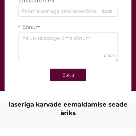
Ettevõtte nimi
0/200
Sõnum
0/1000
Esita
laseriga karvade eemaldamise seade
äriks