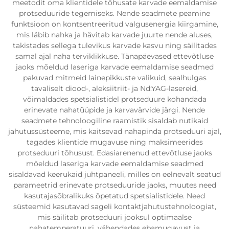
meetodit oma klientidele tõhusate karvade eemaldamise
protseduuride tegemiseks. Nende seadmete peamine
funktsioon on kontsentreeritud valgusenergia kiirgamine,
mis läbib nahka ja hävitab karvade juurte nende aluses,
takistades sellega tulevikus karvade kasvu ning säilitades
samal ajal naha terviklikkuse. Tänapäevased ettevõtluse
jaoks mõeldud laseriga karvade eemaldamise seadmed
pakuvad mitmeid lainepikkuste valikuid, sealhulgas
tavaliselt diood-, aleksiitriit- ja Nd:YAG-lasereid,
võimaldades spetsialistidel protseduure kohandada
erinevate nahatüüpide ja karvavärvide järgi. Nende
seadmete tehnoloogiline raamistik sisaldab nutikaid
jahutussüsteeme, mis kaitsevad nahapinda protseduuri ajal,
tagades klientide mugavuse ning maksimeerides
protseduuri tõhusust. Edasiarenenud ettevõtluse jaoks
mõeldud laseriga karvade eemaldamise seadmed
sisaldavad keerukaid juhtpaneeli, milles on eelnevalt seatud
parameetrid erinevate protseduuride jaoks, muutes need
kasutajasõbralikuks õpetatud spetsialistidele. Need
süsteemid kasutavad sageli kontaktjahutustehnoloogiat,
mis säilitab protseduuri jooksul optimaalse
nahatemperatuuri, vähendades ebamugavust ja