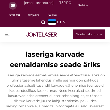
[email protected]
T8PRO
ET
Saada pakkumine
laseriga karvade
eemaldamise seade äriks
Laseriga karvade eemaldamise seade ettevõtluse jaoks on
ülima taseme lahendus, mille eesmärk on pakkuda
professionaalselt tasandil karvade vähenemise teenuseid
kaubanduslikus keskkonnas. Need keerukad seadmed
kasutavad edasiarenenud laseritehnoloogiat, et täpselt
sihitud karvade juurte kahjustamiseks, pakkudes
salongiomanikele ja meditsiinitöötajatele usaldusväärset