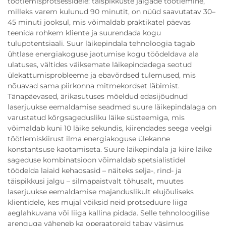
töötlemisprotsessidele: täispikkuste jalgade töötlemine,
milleks varem kulunud 90 minutit, on nüüd saavutatav 30–
45 minuti jooksul, mis võimaldab praktikatel päevas
teenida rohkem kliente ja suurendada kogu
tulupotentsiaali. Suur läikepindala tehnoloogia tagab
ühtlase energiakoguse jaotumise kogu töödeldava ala
ulatuses, vältides väiksemate läikepindadega seotud
ülekattumisprobleeme ja ebavõrdsed tulemused, mis
nõuavad sama piirkonna mitmekordset läbimist.
Tänapäevased, ärikasutuses mõeldud edasijõudnud
laserjuukse eemaldamise seadmed suure läikepindalaga on
varustatud kõrgsagedusliku läike süsteemiga, mis
võimaldab kuni 10 läike sekundis, kiirendades seega veelgi
töötlemiskiirust ilma energiakoguse ülekanne
konstantsuse kaotamiseta. Suure läikepindala ja kiire läike
sageduse kombinatsioon võimaldab spetsialistidel
töödelda laiaid kehaosasid – näiteks selja-, rind- ja
täispikkusi jalgu – silmapaistvalt tõhusalt, muutes
laserjuukse eemaldamise majanduslikult elujõuliseks
klientidele, kes mujal võiksid neid protseduure liiga
aeglahkuvana või liiga kallina pidada. Selle tehnoloogilise
arenguga väheneb ka operaatoreid tabav väsimus