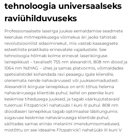
tehnoloogia universaalseks
raviühilduvuseks
Professionaalsete laseriga juukse eemaldamise seadmete
keerukas mitmepikkusega võimekus äri jaoks tähistab
revolutsioonilist edasiminekut, mis vastab kaasaegsete
esteetiliste praktikate erinevatele vajadustele. See
tehnoloogia hõlmab kolme erinevat laserikiirguse
lainepikkust – tavaliselt 755 nm alexandriit, 808 nm diood ja
1064 nm Nd:YAG – ühes ja samas platvormis, võimaldades
spetsialistidel kohandada ravi peaaegu igale kliendile,
olenemata nende nahavärvusest või juukseomadustest.
Alexandriit-kiirguse lainepikkus on eriti tõhus helema
nahavärvusega klientide puhul, kellel on peenike kuni
keskmise tihedusega juuksed, ja tagab väärkujutatavaid
tulemusi Fitzpatrick’i nahatüübi I kuni III puhul. 808 nm
dioodlaseri lainepikkus tagab optimaalse läbitungumis
sügavuse keskmise nahavärvusega klientide puhul,
säilitades samas erinäo melaniini imendumisomadused,
mistõttu on see ideaalne Fitzpatrick’i nahatüübi III kuni V