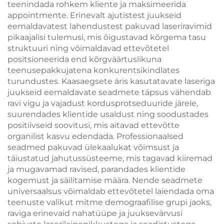
teenindada rohkem kliente ja maksimeerida
appointmente. Erinevalt ajutistest juukseid
eemaldavatest lahendustest pakuvad laseriravimid
pikaajalisi tulemusi, mis õigustavad kõrgema tasu
struktuuri ning võimaldavad ettevõtetel
positsioneerida end kõrgväärtuslikuna
teenusepakkujatena konkurentsikindlates
turundustes. Kaasaegsete äris kasutatavate laseriga
juukseid eemaldavate seadmete täpsus vähendab
ravi vigu ja vajadust kordusprotseduuride järele,
suurendades klientide usaldust ning soodustades
positiivseid soovitusi, mis aitavad ettevõtte
organilist kasvu edendada. Professionaalsed
seadmed pakuvad ülekaalukat võimsust ja
täiustatud jahutussüsteeme, mis tagavad kiiremad
ja mugavamad ravised, parandades klientide
kogemust ja säilitamise määra. Nende seadmete
universaalsus võimaldab ettevõtetel laiendada oma
teenuste valikut mitme demograafilise grupi jaoks,
raviga erinevaid nahatüüpe ja juuksevärvusi