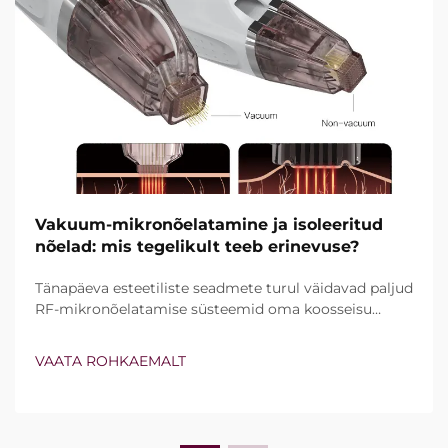
Vakuum-mikronõelatamine ja isoleeritud
nõelad: mis tegelikult teeb erinevuse?
Tänapäeva esteetiliste seadmete turul väidavad paljud
RF-mikronõelatamise süsteemid oma koosseisu
kuuluvat vakuumtehnoloogiat ja isoleeritud nõelu.
Tegelik küsimus ei ole siiski lihtsalt see, kas need
VAATA ROHKAEMALT
funktsioonid olemas on, vaid kuidas nad kliinilise ravi
ajal täpselt töötavad...