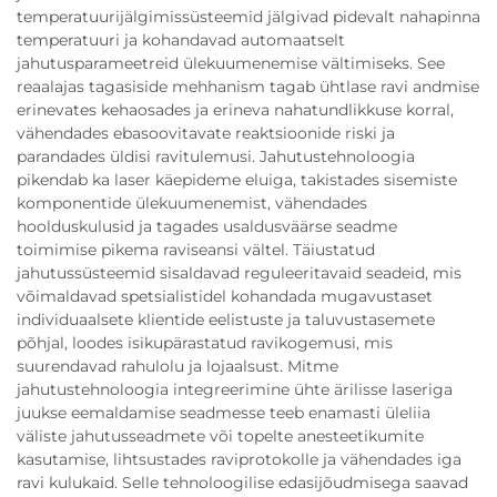
temperatuurijälgimissüsteemid jälgivad pidevalt nahapinna
temperatuuri ja kohandavad automaatselt
jahutusparameetreid ülekuumenemise vältimiseks. See
reaalajas tagasiside mehhanism tagab ühtlase ravi andmise
erinevates kehaosades ja erineva nahatundlikkuse korral,
vähendades ebasoovitavate reaktsioonide riski ja
parandades üldisi ravitulemusi. Jahutustehnoloogia
pikendab ka laser käepideme eluiga, takistades sisemiste
komponentide ülekuumenemist, vähendades
hoolduskulusid ja tagades usaldusväärse seadme
toimimise pikema raviseansi vältel. Täiustatud
jahutussüsteemid sisaldavad reguleeritavaid seadeid, mis
võimaldavad spetsialistidel kohandada mugavustaset
individuaalsete klientide eelistuste ja taluvustasemete
põhjal, loodes isikupärastatud ravikogemusi, mis
suurendavad rahulolu ja lojaalsust. Mitme
jahutustehnoloogia integreerimine ühte ärilisse laseriga
juukse eemaldamise seadmesse teeb enamasti üleliia
väliste jahutusseadmete või topelte anesteetikumite
kasutamise, lihtsustades raviprotokolle ja vähendades iga
ravi kulukaid. Selle tehnoloogilise edasijõudmisega saavad