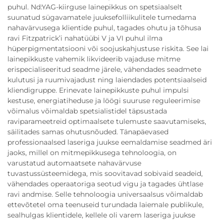
puhul. Nd:YAG-kiirguse lainepikkus on spetsiaalselt
suunatud sügavamatele juuksefolliikulitele tumedama
nahavärvusega klientide puhul, tagades ohutu ja tõhusa
ravi Fitzpatrick’i nahatüübi V ja VI puhul ilma
hüperpigmentatsiooni või soojuskahjustuse riskita. See lai
lainepikkuste vahemik likvideerib vajaduse mitme
erispecialiseeritud seadme järele, vähendades seadmete
kulutusi ja ruumivajadust ning laiendades potentsiaalseid
kliendigruppe. Erinevate lainepikkuste puhul impulsi
kestuse, energiatiheduse ja löögi suuruse reguleerimise
võimalus võimaldab spetsialistidel täpsustada
raviparameetreid optimaalsete tulemuste saavutamiseks,
säilitades samas ohutusnõuded. Tänapäevased
professionaalsed laseriga juukse eemaldamise seadmed äri
jaoks, millel on mitmepikkusega tehnoloogia, on
varustatud automaatsete nahavärvuse
tuvastussüsteemidega, mis soovitavad sobivaid seadeid,
vähendades operaatoriga seotud vigu ja tagades ühtlase
ravi andmise. Selle tehnoloogia universaalsus võimaldab
ettevõtetel oma teenuseid turundada laiemale publikule,
sealhulgas klientidele, kellele oli varem laseriga juukse