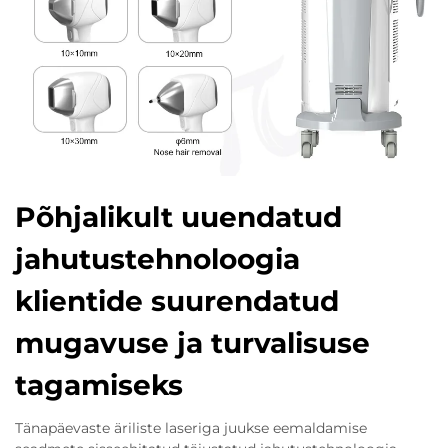
Põhjalikult uuendatud
jahutustehnoloogia
klientide suurendatud
mugavuse ja turvalisuse
tagamiseks
Tänapäevaste äriliste laseriga juukse eemaldamise