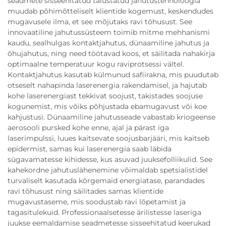
seadmete sisseehitatud täiustatud jahutustehnoloogia
muudab põhimõtteliselt klientide kogemust, keskendudes
mugavusele ilma, et see mõjutaks ravi tõhusust. See
innovaatiline jahutussüsteem toimib mitme mehhanismi
kaudu, sealhulgas kontaktjahutus, dünaamiline jahutus ja
õhujahutus, ning need töötavad koos, et säilitada nahakirja
optimaalne temperatuur kogu raviprotsessi vältel.
Kontaktjahutus kasutab külmunud safiirakna, mis puudutab
otseselt nahapinda laserenergia rakendamisel, ja hajutab
kohe laserenergiast tekkivat soojust, takistades soojuse
kogunemist, mis võiks põhjustada ebamugavust või koe
kahjustusi. Dünaamiline jahutusseade vabastab kriogeense
aerosooli pursked kohe enne, ajal ja pärast iga
laserimpulssi, luues kaitsevate soojusbarjääri, mis kaitseb
epidermist, samas kui laserenergia saab läbida
sügavamatesse kihidesse, kus asuvad juuksefolliikulid. See
kahekordne jahutuslähenemine võimaldab spetsialistidel
turvaliselt kasutada kõrgemaid energiatase, parandades
ravi tõhusust ning säilitades samas klientide
mugavustaseme, mis soodustab ravi lõpetamist ja
tagasitulekuid. Professionaalsetesse ärilistesse laseriga
juukse eemaldamise seadmetesse sisseehitatud keerukad