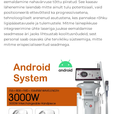
eemaldamine nahavärvuse tõttu piiratud. See kaasav
lähenemine laiendab mitte ainult tulu potentsiaali, vaid
positsioneerib ettevõtteid ka progressiivsetena,
tehnoloogiliselt arenenud asutustena, kes pannakse rõhku
ligipääsetavusele ja tulemustele. Mitme lainepikkuse
integreerimine ühte laseriga juukse eemaldamise
seadmesse äri jaoks lihtsustab koolitusnõudeid, sest
personal saab osavaks ühe tervikliku süsteemiga, mitte
mitme erispecialiseeritud seadmega.