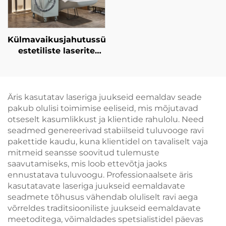
808 nm, 940 nm ja
1064 nm
Külmavaikusjahutussüsteem
estetiliste laserite
jaoks, valu
leevendamiseks ning
epidermise kaitseks,
pidevaks, kontaktita
Äris kasutatav laseriga juukseid eemaldav seade
kasutamiseks
pakub olulisi toimimise eeliseid, mis mõjutavad
kliinikus
otseselt kasumlikkust ja klientide rahulolu. Need
seadmed genereerivad stabiilseid tuluvooge ravi
pakettide kaudu, kuna klientidel on tavaliselt vaja
mitmeid seansse soovitud tulemuste
saavutamiseks, mis loob ettevõtja jaoks
ennustatava tuluvoogu. Professionaalsete äris
kasutatavate laseriga juukseid eemaldavate
seadmete tõhusus vähendab oluliselt ravi aega
võrreldes traditsiooniliste juukseid eemaldavate
meetoditega, võimaldades spetsialistidel päevas