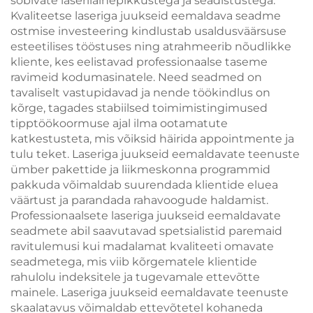
sobivate laserilainepikkustega ja seadistustega.
Kvaliteetse laseriga juukseid eemaldava seadme
ostmise investeering kindlustab usaldusväärsuse
esteetilises tööstuses ning atrahmeerib nõudlikke
kliente, kes eelistavad professionaalse taseme
ravimeid kodumasinatele. Need seadmed on
tavaliselt vastupidavad ja nende töökindlus on
kõrge, tagades stabiilsed toimimistingimused
tipptöökoormuse ajal ilma ootamatute
katkestusteta, mis võiksid häirida appointmente ja
tulu teket. Laseriga juukseid eemaldavate teenuste
ümber pakettide ja liikmeskonna programmid
pakkuda võimaldab suurendada klientide eluea
väärtust ja parandada rahavoogude haldamist.
Professionaalsete laseriga juukseid eemaldavate
seadmete abil saavutavad spetsialistid paremaid
ravitulemusi kui madalamat kvaliteeti omavate
seadmetega, mis viib kõrgematele klientide
rahulolu indeksitele ja tugevamale ettevõtte
mainele. Laseriga juukseid eemaldavate teenuste
skaalatavus võimaldab ettevõtetel kohaneda