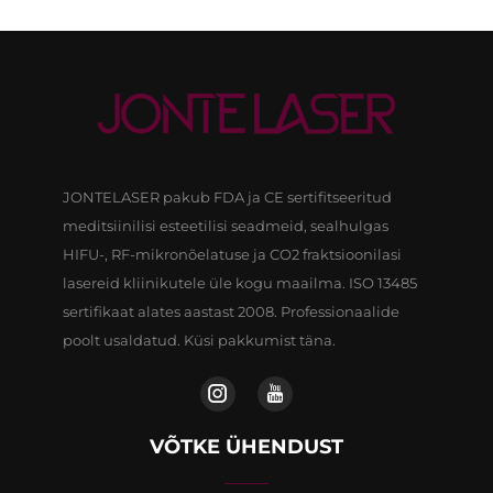
JONTELASER pakub FDA ja CE sertifitseeritud
meditsiinilisi esteetilisi seadmeid, sealhulgas
HIFU-, RF-mikronõelatuse ja CO2 fraktsioonilasi
lasereid kliinikutele üle kogu maailma. ISO 13485
sertifikaat alates aastast 2008. Professionaalide
poolt usaldatud. Küsi pakkumist täna.
VÕTKE ÜHENDUST