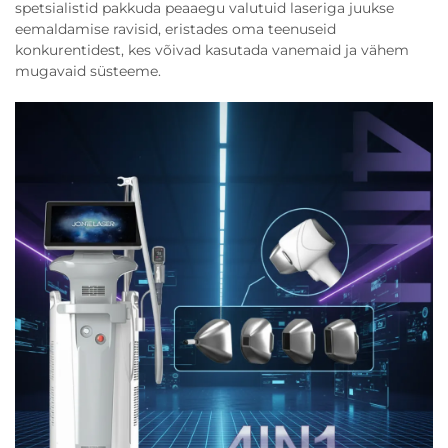
spetsialistid pakkuda peaaegu valutuid laseriga juukse
eemaldamise ravisid, eristades oma teenuseid
konkurentidest, kes võivad kasutada vanemaid ja vähem
mugavaid süsteeme.