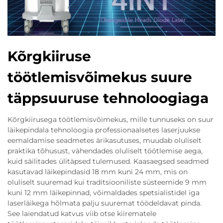
Kõrgkiiruse
töötlemisvõimekus suure
täppsuuruse tehnoloogiaga
Kõrgkiirusega töötlemisvõimekus, mille tunnuseks on suur
läikepindala tehnoloogia professionaalsetes laserjuukse
eemaldamise seadmetes ärikasutuses, muudab oluliselt
praktika tõhusust, vähendades oluliselt töötlemise aega,
kuid säilitades ülitäpsed tulemused. Kaasaegsed seadmed
kasutavad läikepindasid 18 mm kuni 24 mm, mis on
oluliselt suuremad kui traditsiooniliste süsteemide 9 mm
kuni 12 mm läikepinnad, võimaldades spetsialistidel iga
laserläikega hõlmata palju suuremat töödeldavat pinda.
See laiendatud katvus viib otse kiirematele