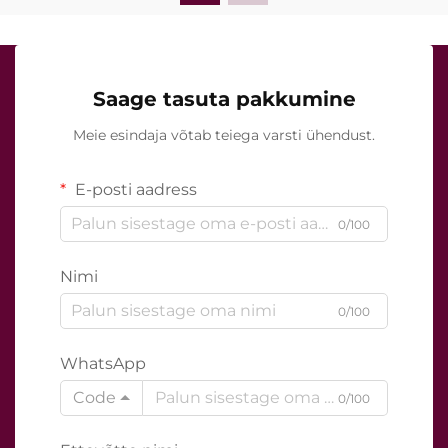
Saage tasuta pakkumine
Meie esindaja võtab teiega varsti ühendust.
E-posti aadress
0/100
Nimi
0/100
WhatsApp
Code
0/100