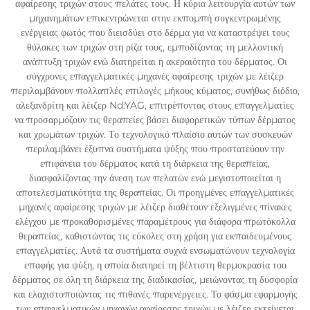
αφαίρεσης τριχών στους πελάτες τους. Η κύρια λειτουργία αυτών των
μηχανημάτων επικεντρώνεται στην εκπομπή συγκεντρωμένης
ενέργειας φωτός που διεισδύει στο δέρμα για να καταστρέψει τους
θύλακες των τριχών στη ρίζα τους, εμποδίζοντας τη μελλοντική
ανάπτυξη τριχών ενώ διατηρείται η ακεραιότητα του δέρματος. Οι
σύγχρονες επαγγελματικές μηχανές αφαίρεσης τριχών με λέιζερ
περιλαμβάνουν πολλαπλές επιλογές μήκους κύματος, συνήθως διόδιο,
αλεξανδρίτη και λέιζερ Nd:YAG, επιτρέποντας στους επαγγελματίες
να προσαρμόζουν τις θεραπείες βάσει διαφορετικών τύπων δέρματος
και χρωμάτων τριχών. Το τεχνολογικό πλαίσιο αυτών των συσκευών
περιλαμβάνει έξυπνα συστήματα ψύξης που προστατεύουν την
επιφάνεια του δέρματος κατά τη διάρκεια της θεραπείας,
διασφαλίζοντας την άνεση των πελατών ενώ μεγιστοποιείται η
αποτελεσματικότητα της θεραπείας. Οι προηγμένες επαγγελματικές
μηχανές αφαίρεσης τριχών με λέιζερ διαθέτουν εξελιγμένες πίνακες
ελέγχου με προκαθορισμένες παραμέτρους για διάφορα πρωτόκολλα
θεραπείας, καθιστώντας τις εύκολες στη χρήση για εκπαιδευμένους
επαγγελματίες. Αυτά τα συστήματα συχνά ενσωματώνουν τεχνολογία
επαφής για ψύξη, η οποία διατηρεί τη βέλτιστη θερμοκρασία του
δέρματος σε όλη τη διάρκεια της διαδικασίας, μειώνοντας τη δυσφορία
και ελαχιστοποιώντας τις πιθανές παρενέργειες. Το φάσμα εφαρμογής
των επαγγελματικών μηχανών αφαίρεσης τριχών με λέιζερ εκτείνεται