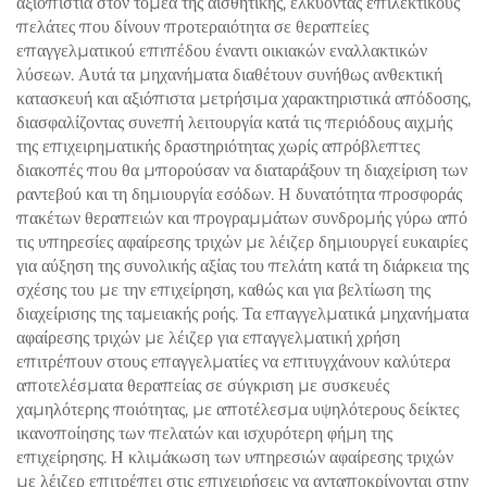
αξιοπιστία στον τομέα της αισθητικής, ελκύοντας επιλεκτικούς
πελάτες που δίνουν προτεραιότητα σε θεραπείες
επαγγελματικού επιπέδου έναντι οικιακών εναλλακτικών
λύσεων. Αυτά τα μηχανήματα διαθέτουν συνήθως ανθεκτική
κατασκευή και αξιόπιστα μετρήσιμα χαρακτηριστικά απόδοσης,
διασφαλίζοντας συνεπή λειτουργία κατά τις περιόδους αιχμής
της επιχειρηματικής δραστηριότητας χωρίς απρόβλεπτες
διακοπές που θα μπορούσαν να διαταράξουν τη διαχείριση των
ραντεβού και τη δημιουργία εσόδων. Η δυνατότητα προσφοράς
πακέτων θεραπειών και προγραμμάτων συνδρομής γύρω από
τις υπηρεσίες αφαίρεσης τριχών με λέιζερ δημιουργεί ευκαιρίες
για αύξηση της συνολικής αξίας του πελάτη κατά τη διάρκεια της
σχέσης του με την επιχείρηση, καθώς και για βελτίωση της
διαχείρισης της ταμειακής ροής. Τα επαγγελματικά μηχανήματα
αφαίρεσης τριχών με λέιζερ για επαγγελματική χρήση
επιτρέπουν στους επαγγελματίες να επιτυγχάνουν καλύτερα
αποτελέσματα θεραπείας σε σύγκριση με συσκευές
χαμηλότερης ποιότητας, με αποτέλεσμα υψηλότερους δείκτες
ικανοποίησης των πελατών και ισχυρότερη φήμη της
επιχείρησης. Η κλιμάκωση των υπηρεσιών αφαίρεσης τριχών
με λέιζερ επιτρέπει στις επιχειρήσεις να ανταποκρίνονται στην