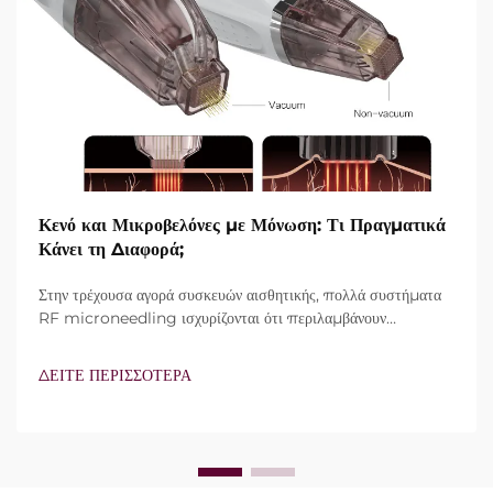
Κενό και Μικροβελόνες με Μόνωση: Τι Πραγματικά
Κάνει τη Διαφορά;
Στην τρέχουσα αγορά συσκευών αισθητικής, πολλά συστήματα
RF microneedling ισχυρίζονται ότι περιλαμβάνουν
τεχνολογία vacuum και μονωμένες βελόνες. Ωστόσο, το
πραγματικό ερώτημα δεν είναι απλώς αν αυτά τα
ΔΕΙΤΕ ΠΕΡΙΣΣΟΤΕΡΑ
χαρακτηριστικά υπάρχουν, αλλά πώς λειτουργούν ακριβώς κατά
τη διάρκεια της κλινικής θεραπείας...