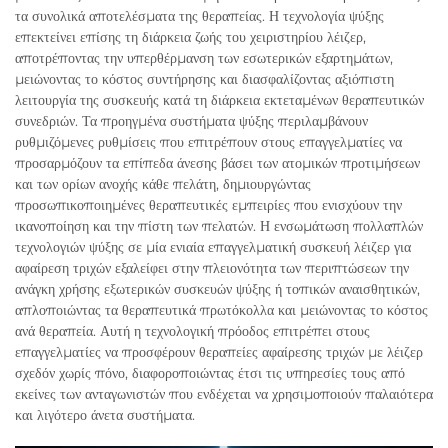
τα συνολικά αποτελέσματα της θεραπείας. Η τεχνολογία ψύξης
επεκτείνει επίσης τη διάρκεια ζωής του χειριστηρίου λέιζερ,
αποτρέποντας την υπερθέρμανση των εσωτερικών εξαρτημάτων,
μειώνοντας το κόστος συντήρησης και διασφαλίζοντας αξιόπιστη
λειτουργία της συσκευής κατά τη διάρκεια εκτεταμένων θεραπευτικών
συνεδριών. Τα προηγμένα συστήματα ψύξης περιλαμβάνουν
ρυθμιζόμενες ρυθμίσεις που επιτρέπουν στους επαγγελματίες να
προσαρμόζουν τα επίπεδα άνεσης βάσει των ατομικών προτιμήσεων
και των ορίων ανοχής κάθε πελάτη, δημιουργώντας
προσωπικοποιημένες θεραπευτικές εμπειρίες που ενισχύουν την
ικανοποίηση και την πίστη των πελατών. Η ενσωμάτωση πολλαπλών
τεχνολογιών ψύξης σε μία ενιαία επαγγελματική συσκευή λέιζερ για
αφαίρεση τριχών εξαλείφει στην πλειονότητα των περιπτώσεων την
ανάγκη χρήσης εξωτερικών συσκευών ψύξης ή τοπικών αναισθητικών,
απλοποιώντας τα θεραπευτικά πρωτόκολλα και μειώνοντας το κόστος
ανά θεραπεία. Αυτή η τεχνολογική πρόοδος επιτρέπει στους
επαγγελματίες να προσφέρουν θεραπείες αφαίρεσης τριχών με λέιζερ
σχεδόν χωρίς πόνο, διαφοροποιώντας έτσι τις υπηρεσίες τους από
εκείνες των ανταγωνιστών που ενδέχεται να χρησιμοποιούν παλαιότερα
και λιγότερο άνετα συστήματα.