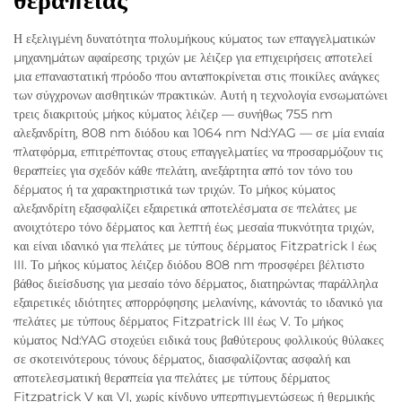
Η εξελιγμένη δυνατότητα πολυμήκους κύματος των επαγγελματικών
μηχανημάτων αφαίρεσης τριχών με λέιζερ για επιχειρήσεις αποτελεί
μια επαναστατική πρόοδο που ανταποκρίνεται στις ποικίλες ανάγκες
των σύγχρονων αισθητικών πρακτικών. Αυτή η τεχνολογία ενσωματώνει
τρεις διακριτούς μήκος κύματος λέιζερ — συνήθως 755 nm
αλεξανδρίτη, 808 nm διόδου και 1064 nm Nd:YAG — σε μία ενιαία
πλατφόρμα, επιτρέποντας στους επαγγελματίες να προσαρμόζουν τις
θεραπείες για σχεδόν κάθε πελάτη, ανεξάρτητα από τον τόνο του
δέρματος ή τα χαρακτηριστικά των τριχών. Το μήκος κύματος
αλεξανδρίτη εξασφαλίζει εξαιρετικά αποτελέσματα σε πελάτες με
ανοιχτότερο τόνο δέρματος και λεπτή έως μεσαία πυκνότητα τριχών,
και είναι ιδανικό για πελάτες με τύπους δέρματος Fitzpatrick I έως
III. Το μήκος κύματος λέιζερ διόδου 808 nm προσφέρει βέλτιστο
βάθος διείσδυσης για μεσαίο τόνο δέρματος, διατηρώντας παράλληλα
εξαιρετικές ιδιότητες απορρόφησης μελανίνης, κάνοντάς το ιδανικό για
πελάτες με τύπους δέρματος Fitzpatrick III έως V. Το μήκος
κύματος Nd:YAG στοχεύει ειδικά τους βαθύτερους φολλικούς θύλακες
σε σκοτεινότερους τόνους δέρματος, διασφαλίζοντας ασφαλή και
αποτελεσματική θεραπεία για πελάτες με τύπους δέρματος
Fitzpatrick V και VI, χωρίς κίνδυνο υπερπιγμεντώσεως ή θερμικής