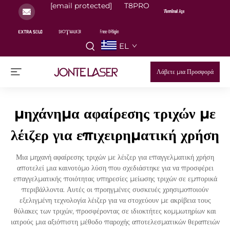
[email protected]
T8PRO
EL
Λάβετε μια Προσφορά
μηχάνημα αφαίρεσης τριχών με
λέιζερ για επιχειρηματική χρήση
Μια μηχανή αφαίρεσης τριχών με λέιζερ για επαγγελματική χρήση
αποτελεί μια καινοτόμο λύση που σχεδιάστηκε για να προσφέρει
επαγγελματικής ποιότητας υπηρεσίες μείωσης τριχών σε εμπορικά
περιβάλλοντα. Αυτές οι προηγμένες συσκευές χρησιμοποιούν
εξελιγμένη τεχνολογία λέιζερ για να στοχεύουν με ακρίβεια τους
θύλακες των τριχών, προσφέροντας σε ιδιοκτήτες κομμωτηρίων και
ιατρούς μια αξιόπιστη μέθοδο παροχής αποτελεσματικών θεραπειών