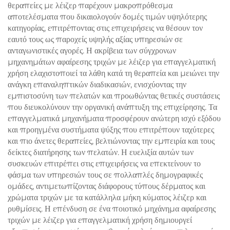
θεραπείες με λέιζερ παρέχουν μακροπρόθεσμα
αποτελέσματα που δικαιολογούν δομές τιμών υψηλότερης
κατηγορίας, επιτρέποντας στις επιχειρήσεις να θέσουν τον
εαυτό τους ως παροχείς υψηλής αξίας υπηρεσιών σε
ανταγωνιστικές αγορές. Η ακρίβεια των σύγχρονων
μηχανημάτων αφαίρεσης τριχών με λέιζερ για επαγγελματική
χρήση ελαχιστοποιεί τα λάθη κατά τη θεραπεία και μειώνει την
ανάγκη επαναληπτικών διαδικασιών, ενισχύοντας την
εμπιστοσύνη των πελατών και προωθώντας θετικές συστάσεις
που διευκολύνουν την οργανική ανάπτυξη της επιχείρησης. Τα
επαγγελματικά μηχανήματα προσφέρουν ανώτερη ισχύ εξόδου
και προηγμένα συστήματα ψύξης που επιτρέπουν ταχύτερες
και πιο άνετες θεραπείες, βελτιώνοντας την εμπειρία και τους
δείκτες διατήρησης των πελατών. Η ευελιξία αυτών των
συσκευών επιτρέπει στις επιχειρήσεις να επεκτείνουν το
φάσμα των υπηρεσιών τους σε πολλαπλές δημογραφικές
ομάδες, αντιμετωπίζοντας διάφορους τύπους δέρματος και
χρώματα τριχών με τα κατάλληλα μήκη κύματος λέιζερ και
ρυθμίσεις. Η επένδυση σε ένα ποιοτικό μηχάνημα αφαίρεσης
τριχών με λέιζερ για επαγγελματική χρήση δημιουργεί