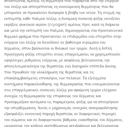
αποσπώντας αμέσως τη θερμότητα που παράγεται από την ενέργεια
του λέιζερ και αποτρέποντας τη συσσώρευση θερμότητας που θα
μπορούσε να προκαλέσει δυσφορία ή βλάβη των ιστών. Τη στιγμή της
εκπομπής κάθε παλμού λέιζερ, η δυναμική συσκευή ψύξης εκτοξεύει
εκρήξεις ψυκτικού αερίου (cryogen) αμέσως πριν, κατά τη διάρκεια
και μετά την εκπομπή του παλμού, δημιουργώντας ένα προστατευτικό
θερμικό φράγμα που προστατεύει το επιδερμίδιο ενώ επιτρέπει στην
ενέργεια του λέιζερ να διεισδύσει σε βαθύτερα στρώματα του
δέρματος, όπου βρίσκονται οι θυλακοί των τριχών. Αυτή η διπλή
προσέγγιση ψύξης επιτρέπει στους επαγγελματίες να χρησιμοποιούν
υψηλότερες ρυθμίσεις ενέργειας με ασφάλεια, βελτιώνοντας την
αποτελεσματικότητα της θεραπείας ενώ διατηρούν επίπεδα άνεσης
που προωθούν την ολοκλήρωση της θεραπείας και τις
επαναλαμβανόμενες επισκέψεις των πελατών. Τα εξελιγμένα
συστήματα παρακολούθησης της θερμοκρασίας που ενσωματώνονται
στις επαγγελματικές συσκευές λέιζερ για αφαίρεση τριχών ελέγχουν
συνεχώς τη θερμοκρασία της επιφάνειας του δέρματος και
προσαρμόζουν αυτόματα τις παραμέτρους ψύξης για να αποτρέψουν
την υπερθέρμανση. Αυτός ο μηχανισμός συνεχούς ανατροφοδότησης
εξασφαλίζει συνεκτική παροχή θεραπείας σε διαφορετικές περιοχές
του σώματος και σε διαφορετικούς βαθμούς ευαισθησίας του δέρματος,
μειώνοντας τον κίνδυνο ανεπιθύμητων αντιδράσεων και βελτιώνοντας