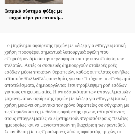
Ιατρικό σύστημα ψύξης με
ψυχρό αέρα για εστιακή
ψύξη κατά τη χρήση
αισθητικών λέιζερ,
ανακούφιση πόνου,
προστασία του επιδερμίδα
Το μηχάνημα αφαίρεσης τριχών με λέιζερ για επαγγελματική
και συνεχή, μη επαφόμενη
χρήση προσφέρει σημαντικά λειτουργικά οφέλη που
χρήση σε κλινικές
επηρεάζουν άμεσα την κερδοφορία και την ικανοποίηση των
πελατών. Αυτές οι συσκευές δημιουργούν σταθερές ροές
εσόδων μέσω πακέτων θεραπειών, καθώς οι πελάτες συνήθως
απαιτούν πολλαπλές συνεδρίες για να επιτύχουν τα επιθυμητά
αποτελέσματα, δημιουργώντας έτσι προβλέψιμη ροή εσόδων
για τους επιχειρηματίες. Η αποδοτικότητα των επαγγελματικών
μηχανημάτων αφαίρεσης τριχών με λέιζερ για επαγγελματική
χρήση μειώνει σημαντικά τον χρόνο θεραπείας σε σύγκριση με
τις παραδοσιακές μεθόδους αφαίρεσης τριχών, επιτρέποντας
στους επαγγελματίες να εξυπηρετούν περισσότερους πελάτες
ημερησίως και να μεγιστοποιούν τη διαχείριση των ραντεβού.
Σε αντίθεση με τις προσωρινές λύσεις αφαίρεσης τριχών, οι