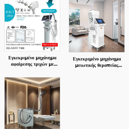
Εγκεκριμένο μηχάνημα
Εγκεκριμένο μηχάνημα
αφαίρεσης τριχών με
μειωτικής θεραπείας
διόδιο λέιζερ 4 σε 1, με
λίπους και χειρισμού της
αντικαθιστώμενες επαφές,
κυτταρίτιδας La Sculptor
600 W, 1200 W, 1800
1060, με διόδιο λέιζερ
W, 3000 W, και μήκη
1060 nm για
κύματος 755 nm, 808
αναδιαμόρφωση και
nm, 940 nm, 1064 nm,
λιπόλυση του σώματος
σύμφωνα με τις
προδιαγραφές MDR, FDA,
MDSAP