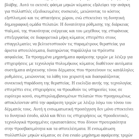
βλάβης. Αυτό το εκτενές φάσμα μηκών κύματος εξαλείφει την ανάγκη
για πολλαπλές εξειδικευμένες συσκευές, μειώνοντας το κόστος
εξοπλισμού και τις απαιτήσεις χώρου, ενώ επεκτείνει τη δυνητική
δημογραφική ομάδα πελατών. Η δυνατότητα ρύθμισης της διάρκειας
παλμού, της πυκνότητας ενέργειας και του μεγέθους της επιφάνειας
επεξεργασίας σε διαφορετικά μήκη κύματος επιτρέπει στους
επαγγελματίες να βελτιστοποιούν τις παραμέτρους θεραπείας για
άριστα αποτελέσματα, διατηρώντας παράλληλα τα πρότυπα
ασφαλείας. Τα προηγμένα μηχανήματα αφαίρεσης τριχών με λέιζερ για
επιχειρήσεις με τεχνολογία πολυμήκους κύματος διαθέτουν αυτόματα
συστήματα ανίχνευσης τόνου δέρματος που προτείνουν τις κατάλληλες
ρυθμίσεις, μειώνοντας τα λάθη του χειριστή και διασφαλίζοντας
συνεκτική παράδοση της θεραπείας. Η ευελιξία αυτής της τεχνολογίας
επιτρέπει στις επιχειρήσεις να προωθούν τις υπηρεσίες τους σε
ευρύτερο κοινό, συμπεριλαμβανομένων πελατών που προηγουμένως
αποκλείονταν από την αφαίρεση τριχών με λέιζερ λόγω του τόνου του
δέρματός τους. Αυτή η ενσωματωτική προσέγγιση δεν μόνο επεκτείνει
το δυνητικό έσοδο, αλλά και θέτει τις επιχειρήσεις ως προοδευτικές,
τεχνολογικά προηγμένες εγκαταστάσεις που δίνουν προτεραιότητα
στην προσβασιμότητα και τα αποτελέσματα. Η ενσωμάτωση
πολλαπλών μηκών κύματος σε ένα ενιαίο μηχάνημα αφαίρεσης τριχών