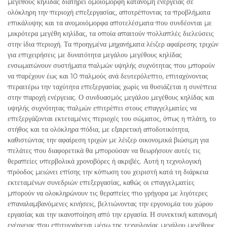
μεγέθους κηλίδας διατηρεί ομοιόμορφη κατανομή ενέργειας σε
ολόκληρη την περιοχή επεξεργασίας, αποτρέποντας τα προβλήματα
επικάλυψης και τα ανομοιόμορφα αποτελέσματα που συνδέονται με
μικρότερα μεγέθη κηλίδας, τα οποία απαιτούν πολλαπλές διελεύσεις
στην ίδια περιοχή. Τα προηγμένα μηχανήματα λέιζερ αφαίρεσης τριχών
για επιχειρήσεις με δυνατότητα μεγάλου μεγέθους κηλίδας
ενσωματώνουν συστήματα παλμών υψηλής συχνότητας που μπορούν
να παρέχουν έως και 10 παλμούς ανά δευτερόλεπτο, επιταχύνοντας
περαιτέρω την ταχύτητα επεξεργασίας χωρίς να θυσιάζεται η συνέπεια
στην παροχή ενέργειας. Ο συνδυασμός μεγάλου μεγέθους κηλίδας και
υψηλής συχνότητας παλμών επιτρέπει στους επαγγελματίες να
επεξεργάζονται εκτεταμένες περιοχές του σώματος, όπως η πλάτη, το
στήθος και τα ολόκληρα πόδια, με εξαιρετική αποδοτικότητα,
καθιστώντας την αφαίρεση τριχών με λέιζερ οικονομικά βιώσιμη για
πελάτες που διαφορετικά θα μπορούσαν να θεωρήσουν αυτές τις
θεραπείες υπερβολικά χρονοβόρες ή ακριβές. Αυτή η τεχνολογική
πρόοδος μειώνει επίσης την κόπωση του χειριστή κατά τη διάρκεια
εκτεταμένων συνεδριών επεξεργασίας, καθώς οι επαγγελματίες
μπορούν να ολοκληρώνουν τις θεραπείες πιο γρήγορα με λιγότερες
επαναλαμβανόμενες κινήσεις, βελτιώνοντας την εργονομία του χώρου
εργασίας και την ικανοποίηση από την εργασία. Η συνεκτική κατανομή
ενέργειας που επιτυγχάνεται μέσω της τεχνολογίας μεγάλου μεγέθους